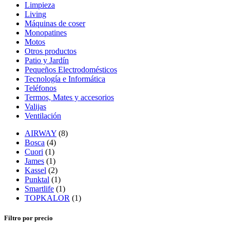
Limpieza
Living
Máquinas de coser
Monopatines
Motos
Otros productos
Patio y Jardín
Pequeños Electrodomésticos
Tecnología e Informática
Teléfonos
Termos, Mates y accesorios
Valijas
Ventilación
AIRWAY
(8)
Bosca
(4)
Cuori
(1)
James
(1)
Kassel
(2)
Punktal
(1)
Smartlife
(1)
TOPKALOR
(1)
Filtro por precio