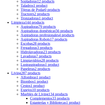
Sopladoras
12 products
Taladros
1 product
Tijeras de Podar
0 products
Tractores
2 products
Tronzadoras
1 product
Limpieza
144 products
Aspiradoras
79 products
Aspiradoras domésticas
56 products
Aspiradoras profesionales
4 products
Aspiradoras Robots
17 products
Escobas
28 products
Fregadoras
3 products
Hidrolavadoras
23 products
Lavadoras
7 products
Limpiavidrios
28 products
Lustraspiradoras
1 product
Papeleras
2 products
Living
287 products
Alfombras
1 product
Biombos
1 product
Cestos
1 product
Espejos
10 products
Muebles de Living
134 products
Complementos
33 products
Estanterías y Bibliotecas
1 product