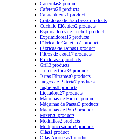
Cacerolas
8 products
Cafetera
28 products
Capuchineras
1 product
Cortadoras de Fiambres
2 products
Cuchillo Eléctrico
2 products
Espumadores de Leche
1 product
Exprimidores
16 products
Fábrica de Galletitas
1 product
Fábricas de Donas
1 product
Filtros de agua
17 products
Freidoras
25 products
Grill
3 products
Jarra eléctrica
33 products
Jarras Filtrantes
0 products
Juegos de Batería
7 products
Jugueras
8 products
Licuadora
27 products
Máquinas de Hielo
1 product
Máquinas de Pastas
3 products
Máquinas de Pop
3 products
Mixer
20 products
Molinillos
2 products
Multiprocesadora
3 products
Ollas
1 product
Ollas Arroceras
1 product