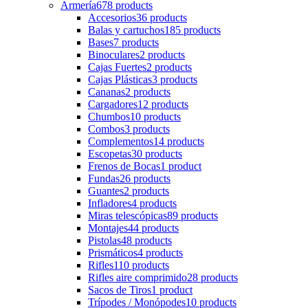
Armería
678 products
Accesorios
36 products
Balas y cartuchos
185 products
Bases
7 products
Binoculares
2 products
Cajas Fuertes
2 products
Cajas Plásticas
3 products
Cananas
2 products
Cargadores
12 products
Chumbos
10 products
Combos
3 products
Complementos
14 products
Escopetas
30 products
Frenos de Bocas
1 product
Fundas
26 products
Guantes
2 products
Infladores
4 products
Miras telescópicas
89 products
Montajes
44 products
Pistolas
48 products
Prismáticos
4 products
Rifles
110 products
Rifles aire comprimido
28 products
Sacos de Tiros
1 product
Trípodes / Monópodes
10 products