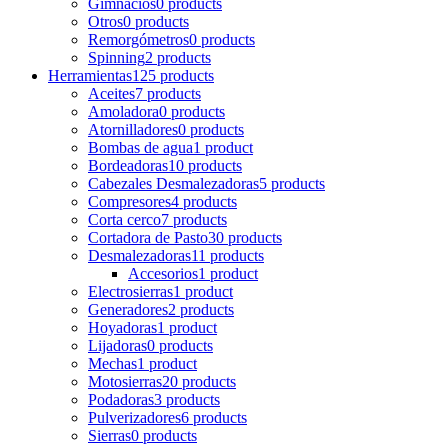
Gimnacios
0 products
Otros
0 products
Remorgómetros
0 products
Spinning
2 products
Herramientas
125 products
Aceites
7 products
Amoladora
0 products
Atornilladores
0 products
Bombas de agua
1 product
Bordeadoras
10 products
Cabezales Desmalezadoras
5 products
Compresores
4 products
Corta cerco
7 products
Cortadora de Pasto
30 products
Desmalezadoras
11 products
Accesorios
1 product
Electrosierras
1 product
Generadores
2 products
Hoyadoras
1 product
Lijadoras
0 products
Mechas
1 product
Motosierras
20 products
Podadoras
3 products
Pulverizadores
6 products
Sierras
0 products