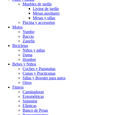
Muebles de jardín
Living de jardín
Mesas auxiliares
Mesas y sillas
Piscina y accesorios
Motos
Yumbo
Baccio
Zanella
Bicicletas
Niños y niñas
Dama
Hombre
Bebes y Niños
Coches y Paraguitas
Cunas y Practicunas
Sillas y Booster para autos
Otros
Fitness
Caminadoras
Ergométricas
Spinning
Elípticas
Banco de Pesas
Remorgómetros