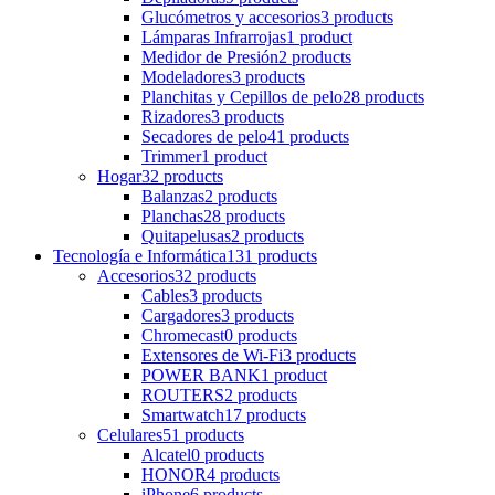
Glucómetros y accesorios
3 products
Lámparas Infrarrojas
1 product
Medidor de Presión
2 products
Modeladores
3 products
Planchitas y Cepillos de pelo
28 products
Rizadores
3 products
Secadores de pelo
41 products
Trimmer
1 product
Hogar
32 products
Balanzas
2 products
Planchas
28 products
Quitapelusas
2 products
Tecnología e Informática
131 products
Accesorios
32 products
Cables
3 products
Cargadores
3 products
Chromecast
0 products
Extensores de Wi-Fi
3 products
POWER BANK
1 product
ROUTERS
2 products
Smartwatch
17 products
Celulares
51 products
Alcatel
0 products
HONOR
4 products
iPhone
6 products