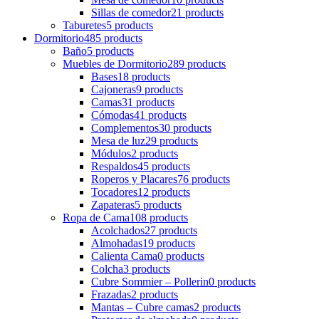
Sillas de comedor
21 products
Taburetes
5 products
Dormitorio
485 products
Baño
5 products
Muebles de Dormitorio
289 products
Bases
18 products
Cajoneras
9 products
Camas
31 products
Cómodas
41 products
Complementos
30 products
Mesa de luz
29 products
Módulos
2 products
Respaldos
45 products
Roperos y Placares
76 products
Tocadores
12 products
Zapateras
5 products
Ropa de Cama
108 products
Acolchados
27 products
Almohadas
19 products
Calienta Cama
0 products
Colcha
3 products
Cubre Sommier – Pollerin
0 products
Frazadas
2 products
Mantas – Cubre camas
2 products