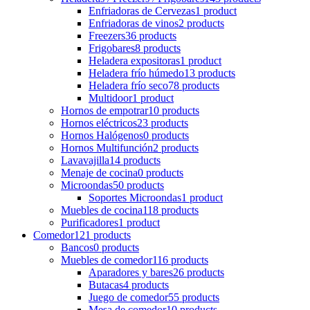
Enfriadoras de Cervezas
1 product
Enfriadoras de vinos
2 products
Freezers
36 products
Frigobares
8 products
Heladera expositoras
1 product
Heladera frío húmedo
13 products
Heladera frío seco
78 products
Multidoor
1 product
Hornos de empotrar
10 products
Hornos eléctricos
23 products
Hornos Halógenos
0 products
Hornos Multifunción
2 products
Lavavajilla
14 products
Menaje de cocina
0 products
Microondas
50 products
Soportes Microondas
1 product
Muebles de cocina
118 products
Purificadores
1 product
Comedor
121 products
Bancos
0 products
Muebles de comedor
116 products
Aparadores y bares
26 products
Butacas
4 products
Juego de comedor
55 products
Mesa de comedor
10 products