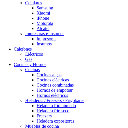
Celulares
Samsung
Xiaomi
iPhone
Motorola
Alcatel
Impresoras e Insumos
Impresoras
Insumos
Calefones
Eléctricos
Gas
Cocinas y Hornos
Cocinas
Cocinas a gas
Cocinas eléctricas
Cocinas combinadas
Hornos de empotrar
Hornos eléctricos
Heladeras / Freezers / Frigobares
Heladera frío húmedo
Heladera frío seco
Freezers
Heladera expositoras
Muebles de cocina