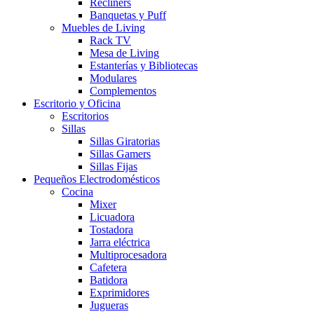
Recliners
Banquetas y Puff
Muebles de Living
Rack TV
Mesa de Living
Estanterías y Bibliotecas
Modulares
Complementos
Escritorio y Oficina
Escritorios
Sillas
Sillas Giratorias
Sillas Gamers
Sillas Fijas
Pequeños Electrodomésticos
Cocina
Mixer
Licuadora
Tostadora
Jarra eléctrica
Multiprocesadora
Cafetera
Batidora
Exprimidores
Jugueras