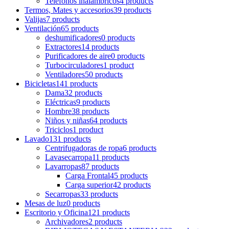
Teléfonos inalámbricos
4 products
Termos, Mates y accesorios
39 products
Valijas
7 products
Ventilación
65 products
deshumificadores
0 products
Extractores
14 products
Purificadores de aire
0 products
Turbocirculadores
1 product
Ventiladores
50 products
Bicicletas
141 products
Dama
32 products
Eléctricas
9 products
Hombre
38 products
Niños y niñas
64 products
Triciclos
1 product
Lavado
131 products
Centrifugadoras de ropa
6 products
Lavasecarropa
11 products
Lavarropas
87 products
Carga Frontal
45 products
Carga superior
42 products
Secarropas
33 products
Mesas de luz
0 products
Escritorio y Oficina
121 products
Archivadores
2 products