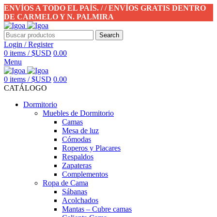
ENVÍOS A TODO EL PAÍS. / / ENVÍOS GRATIS DENTRO
DE CARMELO Y N. PALMIRA
Search
Login / Register
0
items
/
$USD
0.00
Menu
0
items
/
$USD
0.00
CATÁLOGO
Dormitorio
Muebles de Dormitorio
Camas
Mesa de luz
Cómodas
Roperos y Placares
Respaldos
Zapateras
Complementos
Ropa de Cama
Sábanas
Acolchados
Mantas – Cubre camas