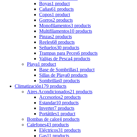
Boyas
1 product
Cañas
61 products
Copos
1 product
Gorros
2 products
Monofilamentos
3 products
Multifilamentos
10 products
Pinzas
2 products
Reeles
68 products
Señuelos
30 products
Trampas para Peces
6 products
Valijas de Pesca
4 products
Playa
1 product
Base de Sombrillas
1 product
Sillas de Playa
0 products
Sombrillas
0 products
Climatización
179 products
Aires Acondicionados
21 products
Accesorios
2 products
Estandar
10 products
Inverter
7 products
Portátiles
1 product
Bombas de calor
4 products
Calefones
43 products
Eléctricos
31 products
Gas
11 products