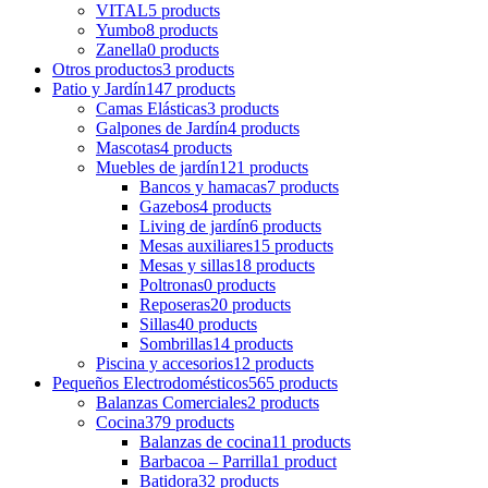
VITAL
5 products
Yumbo
8 products
Zanella
0 products
Otros productos
3 products
Patio y Jardín
147 products
Camas Elásticas
3 products
Galpones de Jardín
4 products
Mascotas
4 products
Muebles de jardín
121 products
Bancos y hamacas
7 products
Gazebos
4 products
Living de jardín
6 products
Mesas auxiliares
15 products
Mesas y sillas
18 products
Poltronas
0 products
Reposeras
20 products
Sillas
40 products
Sombrillas
14 products
Piscina y accesorios
12 products
Pequeños Electrodomésticos
565 products
Balanzas Comerciales
2 products
Cocina
379 products
Balanzas de cocina
11 products
Barbacoa – Parrilla
1 product
Batidora
32 products