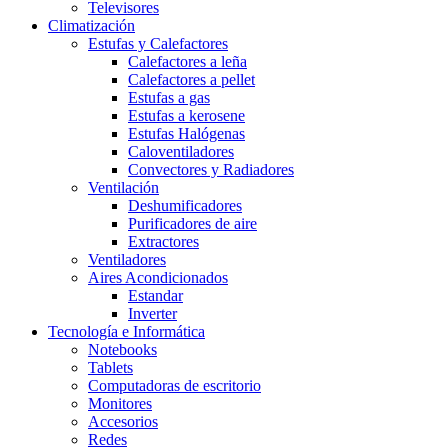
Televisores
Climatización
Estufas y Calefactores
Calefactores a leña
Calefactores a pellet
Estufas a gas
Estufas a kerosene
Estufas Halógenas
Caloventiladores
Convectores y Radiadores
Ventilación
Deshumificadores
Purificadores de aire
Extractores
Ventiladores
Aires Acondicionados
Estandar
Inverter
Tecnología e Informática
Notebooks
Tablets
Computadoras de escritorio
Monitores
Accesorios
Redes