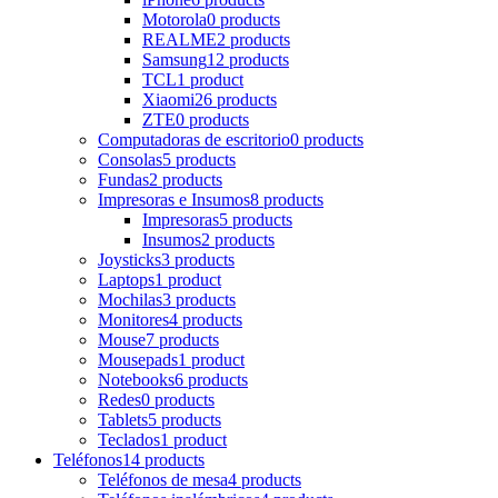
Motorola
0 products
REALME
2 products
Samsung
12 products
TCL
1 product
Xiaomi
26 products
ZTE
0 products
Computadoras de escritorio
0 products
Consolas
5 products
Fundas
2 products
Impresoras e Insumos
8 products
Impresoras
5 products
Insumos
2 products
Joysticks
3 products
Laptops
1 product
Mochilas
3 products
Monitores
4 products
Mouse
7 products
Mousepads
1 product
Notebooks
6 products
Redes
0 products
Tablets
5 products
Teclados
1 product
Teléfonos
14 products
Teléfonos de mesa
4 products