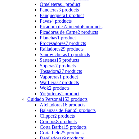
Omeleteras
1 product
Paneteras
3 products
Panquequera
1 product
Pavas
4 products
Picadora de Alimento
6 products
Picadoras de Carne
2 products
Planchas
1 product
Procesadores
7 products
Ralladores
29 products
Sandwicheras
15 products
Sartenes
15 products
Soperas
7 products
Tostadora
27 products
Vaporeras
1 product
Waffleras
2 products
Wok
2 products
Yogurteras
1 product
Cuidado Personal
153 products
Afeitadoras
16 products
Balanzas de Baño
5 products
Clipper
2 products
Combos
8 products
Corta Barba
15 products
Corta Pelo
25 products
Depiladoras
9 products