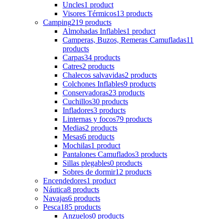
Uncles
1 product
Visores Térmicos
13 products
Camping
219 products
Almohadas Inflables
1 product
Camperas, Buzos, Remeras Camufladas
11
products
Carpas
34 products
Catres
2 products
Chalecos salvavidas
2 products
Colchones Inflables
9 products
Conservadoras
23 products
Cuchillos
30 products
Infladores
3 products
Linternas y focos
79 products
Medias
2 products
Mesas
6 products
Mochilas
1 product
Pantalones Camuflados
3 products
Sillas plegables
0 products
Sobres de dormir
12 products
Encendedores
1 product
Náutica
8 products
Navajas
6 products
Pesca
185 products
Anzuelos
0 products