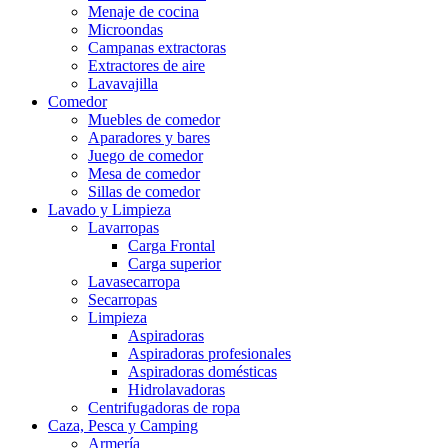
Menaje de cocina
Microondas
Campanas extractoras
Extractores de aire
Lavavajilla
Comedor
Muebles de comedor
Aparadores y bares
Juego de comedor
Mesa de comedor
Sillas de comedor
Lavado y Limpieza
Lavarropas
Carga Frontal
Carga superior
Lavasecarropa
Secarropas
Limpieza
Aspiradoras
Aspiradoras profesionales
Aspiradoras domésticas
Hidrolavadoras
Centrifugadoras de ropa
Caza, Pesca y Camping
Armería