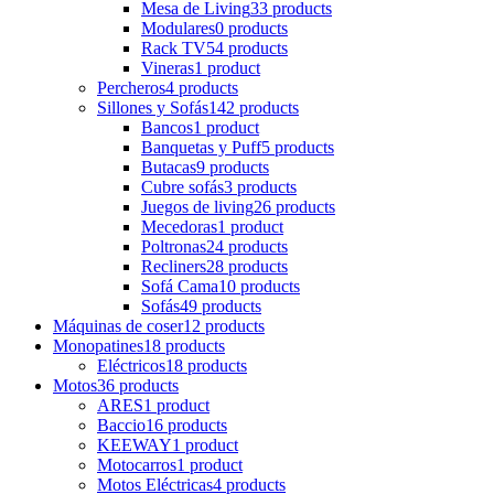
Mesa de Living
33 products
Modulares
0 products
Rack TV
54 products
Vineras
1 product
Percheros
4 products
Sillones y Sofás
142 products
Bancos
1 product
Banquetas y Puff
5 products
Butacas
9 products
Cubre sofás
3 products
Juegos de living
26 products
Mecedoras
1 product
Poltronas
24 products
Recliners
28 products
Sofá Cama
10 products
Sofás
49 products
Máquinas de coser
12 products
Monopatines
18 products
Eléctricos
18 products
Motos
36 products
ARES
1 product
Baccio
16 products
KEEWAY
1 product
Motocarros
1 product
Motos Eléctricas
4 products