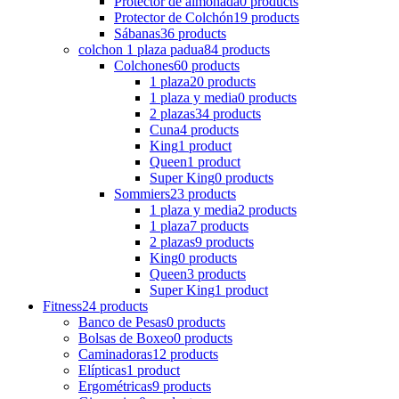
Protector de almohada
0 products
Protector de Colchón
19 products
Sábanas
36 products
colchon 1 plaza padua
84 products
Colchones
60 products
1 plaza
20 products
1 plaza y media
0 products
2 plazas
34 products
Cuna
4 products
King
1 product
Queen
1 product
Super King
0 products
Sommiers
23 products
1 plaza y media
2 products
1 plaza
7 products
2 plazas
9 products
King
0 products
Queen
3 products
Super King
1 product
Fitness
24 products
Banco de Pesas
0 products
Bolsas de Boxeo
0 products
Caminadoras
12 products
Elípticas
1 product
Ergométricas
9 products