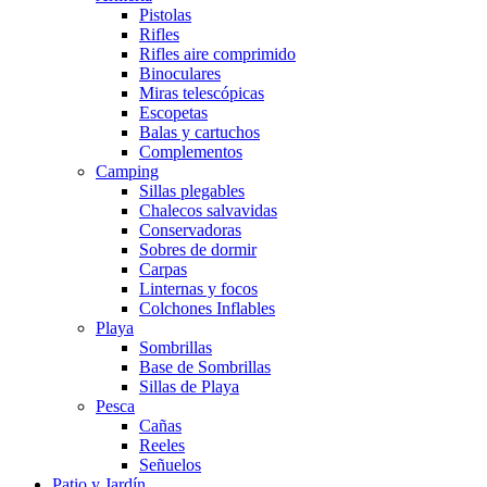
Pistolas
Rifles
Rifles aire comprimido
Binoculares
Miras telescópicas
Escopetas
Balas y cartuchos
Complementos
Camping
Sillas plegables
Chalecos salvavidas
Conservadoras
Sobres de dormir
Carpas
Linternas y focos
Colchones Inflables
Playa
Sombrillas
Base de Sombrillas
Sillas de Playa
Pesca
Cañas
Reeles
Señuelos
Patio y Jardín