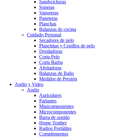
Sandwicheras
Soperas
Vaporeras
Paneteras
Planchas
Balanzas de cocina
Cuidado Personal
Secadores de pelo
Planchitas y Cepillos de pelo
Depiladoras
Corta Pelo
Corta Barba
Afeitadoras
Balanzas de Baño
Medidor de Presión
Audio y Video
Audio
Auriculares
Parlantes
Minicomponentes
Microcomponentes
Barra de sonido
Home Teather
Radios Portátiles
Complementos