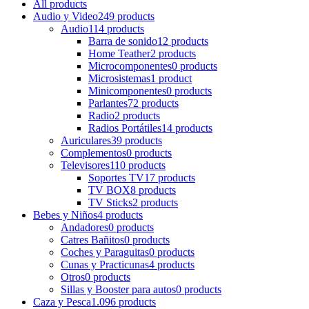
All
products
Audio y Video
249 products
Audio
114 products
Barra de sonido
12 products
Home Teather
2 products
Microcomponentes
0 products
Microsistemas
1 product
Minicomponentes
0 products
Parlantes
72 products
Radio
2 products
Radios Portátiles
14 products
Auriculares
39 products
Complementos
0 products
Televisores
110 products
Soportes TV
17 products
TV BOX
8 products
TV Sticks
2 products
Bebes y Niños
4 products
Andadores
0 products
Catres Bañitos
0 products
Coches y Paraguitas
0 products
Cunas y Practicunas
4 products
Otros
0 products
Sillas y Booster para autos
0 products
Caza y Pesca
1.096 products