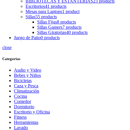
BIBLIOTECAS Y ESTANTERIAS
23 products
Escritorios
41 products
Mesas para Laptops
1 product
Sillas
55 products
Sillas Fijas
8 products
Sillas Gamers
7 products
Sillas Giratorias
40 products
Juego de Patio
0 products
close
Categorias
Audio y Video
Bebes y Niños
Bicicletas
Caza y Pesca
Climatización
Cocina
Comedor
Dormitorio
Escritorio y Oficina
Fitness
Herramientas
Lavado