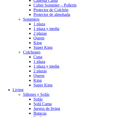
Calienta Cama
Cubre Sommier – Pollerin
Protector de Colchón
Protector de almohada
Sommiers
1 plaza
1 plaza y media
2 plazas
Queen
King
Super King
Colchones
Cuna
1 plaza
1 plaza y media
2 plazas
Queen
King
Super King
Living
Sillones y Sofás
Sofás
Sofá Cama
Juegos de living
Butacas