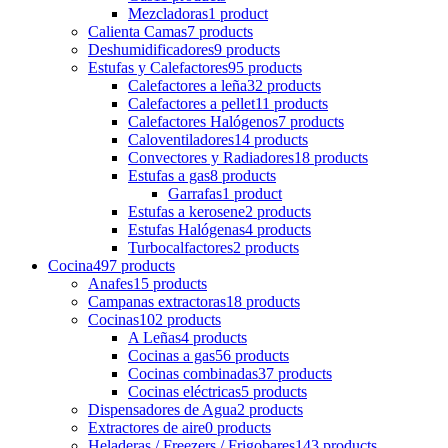
Mezcladoras
1 product
Calienta Camas
7 products
Deshumidificadores
9 products
Estufas y Calefactores
95 products
Calefactores a leña
32 products
Calefactores a pellet
11 products
Calefactores Halógenos
7 products
Caloventiladores
14 products
Convectores y Radiadores
18 products
Estufas a gas
8 products
Garrafas
1 product
Estufas a kerosene
2 products
Estufas Halógenas
4 products
Turbocalfactores
2 products
Cocina
497 products
Anafes
15 products
Campanas extractoras
18 products
Cocinas
102 products
A Leñas
4 products
Cocinas a gas
56 products
Cocinas combinadas
37 products
Cocinas eléctricas
5 products
Dispensadores de Agua
2 products
Extractores de aire
0 products
Heladeras / Freezers / Frigobares
143 products