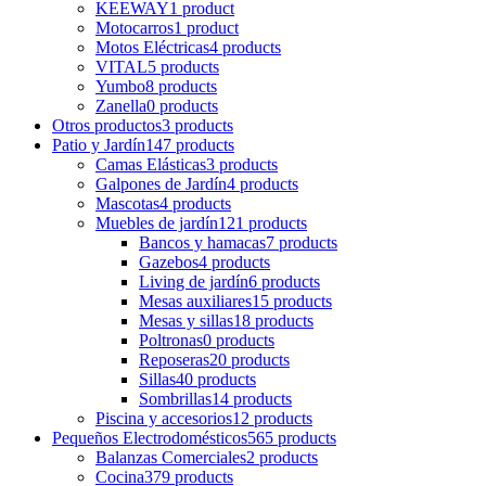
KEEWAY
1 product
Motocarros
1 product
Motos Eléctricas
4 products
VITAL
5 products
Yumbo
8 products
Zanella
0 products
Otros productos
3 products
Patio y Jardín
147 products
Camas Elásticas
3 products
Galpones de Jardín
4 products
Mascotas
4 products
Muebles de jardín
121 products
Bancos y hamacas
7 products
Gazebos
4 products
Living de jardín
6 products
Mesas auxiliares
15 products
Mesas y sillas
18 products
Poltronas
0 products
Reposeras
20 products
Sillas
40 products
Sombrillas
14 products
Piscina y accesorios
12 products
Pequeños Electrodomésticos
565 products
Balanzas Comerciales
2 products
Cocina
379 products