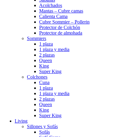
Acolchados
Mantas – Cubre camas
Calienta Cama
Cubre Sommier – Pollerin
Protector de Colchón
Protector de almohada
Sommiers
1 plaza
1 plaza y media
2 plazas
Queen
King
Super King
Colchones
Cuna
1 plaza
1 plaza y media
2 plazas
Queen
King
Super King
Living
Sillones y Sofás
Sofás