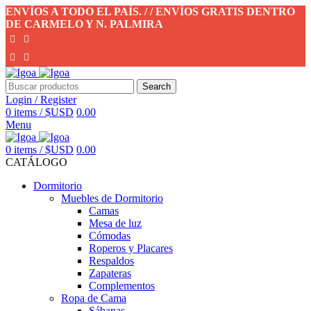
ENVÍOS A TODO EL PAÍS. / / ENVÍOS GRATIS DENTRO
DE CARMELO Y N. PALMIRA
Search
Login / Register
0
items
/
$USD
0.00
Menu
0
items
/
$USD
0.00
CATÁLOGO
Dormitorio
Muebles de Dormitorio
Camas
Mesa de luz
Cómodas
Roperos y Placares
Respaldos
Zapateras
Complementos
Ropa de Cama
Sábanas