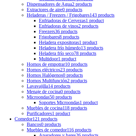
Dispensadores de Agua
2 products
Extractores de aire
0 products
Heladeras / Freezers / Frigobares
143 products
Enfriadoras de Cervezas
1 product
Enfriadoras de vinos
2 products
Freezers
36 products
Frigobares
8 products
Heladera expositoras
1 product
Heladera frío húmedo
13 products
Heladera frío seco
78 products
Multidoor
1 product
Hornos de empotrar
10 products
Hornos eléctricos
23 products
Hornos Halógenos
0 products
Hornos Multifunción
2 products
Lavavajilla
14 products
Menaje de cocina
0 products
Microondas
50 products
Soportes Microondas
1 product
Muebles de cocina
118 products
Purificadores
1 product
Comedor
121 products
Bancos
0 products
Muebles de comedor
116 products
Aparadores y bares
26 products