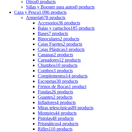
Otros
0 products
Sillas y Booster para autos
0 products
Caza y Pesca
1.096 products
Armería
678 products
Accesorios
36 products
Balas y cartuchos
185 products
Bases
7 products
Binoculares
2 products
Cajas Fuertes
2 products
Cajas Plásticas
3 products
Cananas
2 products
Cargadores
12 products
Chumbos
10 products
Combos
3 products
Complementos
14 products
Escopetas
30 products
Frenos de Bocas
1 product
Fundas
26 products
Guantes
2 products
Infladores
4 products
Miras telescópicas
89 products
Montajes
44 products
Pistolas
48 products
Prismáticos
4 products
Rifles
110 products