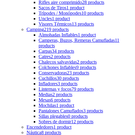
Rifles aire comprimido
28 products
Sacos de Tiros
1 product
Trípodes / Monópodes
10 products
Uncles
1 product
Visores Térmicos
13 products
Camping
219 products
Almohadas Inflables
1 product
Camperas, Buzos, Remeras Camufladas
11
products
Carpas
34 products
Catres
2 products
Chalecos salvavidas
2 products
Colchones Inflables
9 products
Conservadoras
23 products
Cuchillos
30 products
Infladores
3 products
Linternas y focos
79 products
Medias
2 products
Mesas
6 products
Mochilas
1 product
Pantalones Camuflados
3 products
Sillas plegables
0 products
Sobres de dormir
12 products
Encendedores
1 product
Náutica
8 products