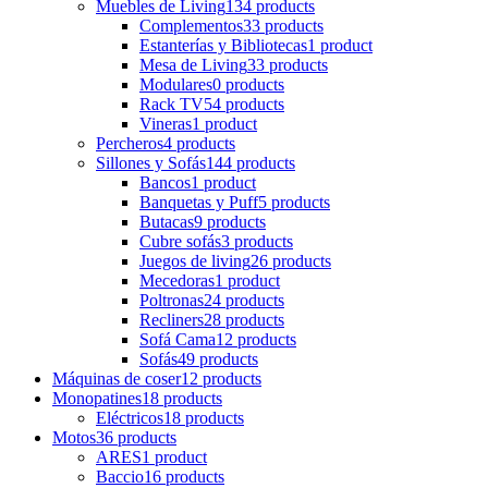
Muebles de Living
134 products
Complementos
33 products
Estanterías y Bibliotecas
1 product
Mesa de Living
33 products
Modulares
0 products
Rack TV
54 products
Vineras
1 product
Percheros
4 products
Sillones y Sofás
144 products
Bancos
1 product
Banquetas y Puff
5 products
Butacas
9 products
Cubre sofás
3 products
Juegos de living
26 products
Mecedoras
1 product
Poltronas
24 products
Recliners
28 products
Sofá Cama
12 products
Sofás
49 products
Máquinas de coser
12 products
Monopatines
18 products
Eléctricos
18 products
Motos
36 products
ARES
1 product
Baccio
16 products