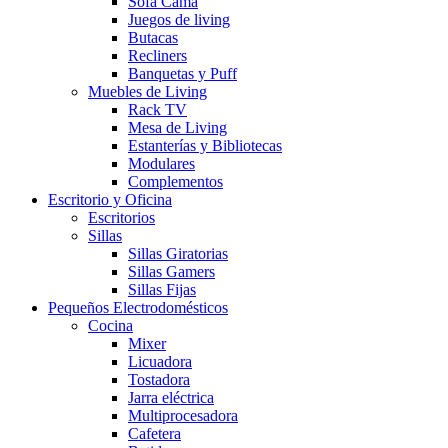
Sofá Cama
Juegos de living
Butacas
Recliners
Banquetas y Puff
Muebles de Living
Rack TV
Mesa de Living
Estanterías y Bibliotecas
Modulares
Complementos
Escritorio y Oficina
Escritorios
Sillas
Sillas Giratorias
Sillas Gamers
Sillas Fijas
Pequeños Electrodomésticos
Cocina
Mixer
Licuadora
Tostadora
Jarra eléctrica
Multiprocesadora
Cafetera