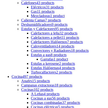
Calefones
43 products
Eléctricos
31 products
Gas
11 products
Mezcladoras
1 product
Calienta Camas
7 products
Deshumidificadores
9 products
Estufas y Calefactores
95 products
Calefactores a leña
32 products
Calefactores a pellet
11 products
Calefactores Halógenos
7 products
Caloventiladores
14 products
Convectores y Radiadores
18 products
Estufas a gas
8 products
Garrafas
1 product
Estufas a kerosene
2 products
Estufas Halógenas
4 products
Turbocalfactores
2 products
Cocina
497 products
Anafes
15 products
Campanas extractoras
18 products
Cocinas
102 products
A Leñas
4 products
Cocinas a gas
56 products
Cocinas combinadas
37 products
Cocinas eléctricas
5 products