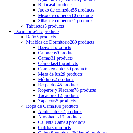
Butacas
4 products
Juego de comedor
55 products
Mesa de comedor
10 products
Sillas de comedor
21 products
Taburetes
5 products
Dormitorio
485 products
Baño
5 products
Muebles de Dormitorio
289 products
Bases
18 products
Cajoneras
9 products
Camas
31 products
Cómodas
41 products
Complementos
30 products
Mesa de luz
29 products
Módulos
2 products
Respaldos
45 products
Roperos y Placares
76 products
Tocadores
12 products
Zapateras
5 products
Ropa de Cama
108 products
Acolchados
27 products
Almohadas
19 products
Calienta Cama
0 products
Colcha
3 products
Cubre Sommier – Pollerin
0 products