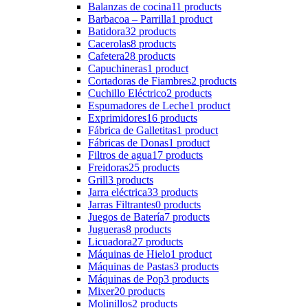
Balanzas de cocina
11 products
Barbacoa – Parrilla
1 product
Batidora
32 products
Cacerolas
8 products
Cafetera
28 products
Capuchineras
1 product
Cortadoras de Fiambres
2 products
Cuchillo Eléctrico
2 products
Espumadores de Leche
1 product
Exprimidores
16 products
Fábrica de Galletitas
1 product
Fábricas de Donas
1 product
Filtros de agua
17 products
Freidoras
25 products
Grill
3 products
Jarra eléctrica
33 products
Jarras Filtrantes
0 products
Juegos de Batería
7 products
Jugueras
8 products
Licuadora
27 products
Máquinas de Hielo
1 product
Máquinas de Pastas
3 products
Máquinas de Pop
3 products
Mixer
20 products
Molinillos
2 products