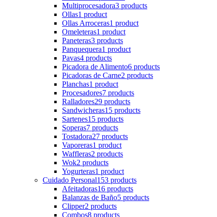
Multiprocesadora
3 products
Ollas
1 product
Ollas Arroceras
1 product
Omeleteras
1 product
Paneteras
3 products
Panquequera
1 product
Pavas
4 products
Picadora de Alimento
6 products
Picadoras de Carne
2 products
Planchas
1 product
Procesadores
7 products
Ralladores
29 products
Sandwicheras
15 products
Sartenes
15 products
Soperas
7 products
Tostadora
27 products
Vaporeras
1 product
Waffleras
2 products
Wok
2 products
Yogurteras
1 product
Cuidado Personal
153 products
Afeitadoras
16 products
Balanzas de Baño
5 products
Clipper
2 products
Combos
8 products