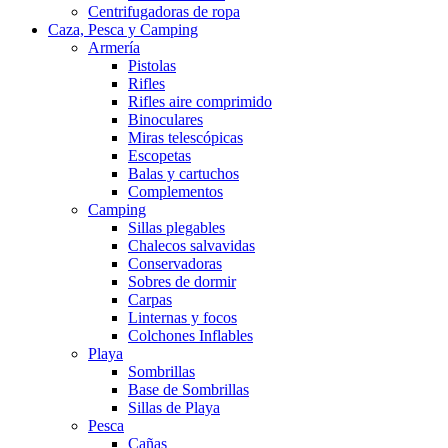
Centrifugadoras de ropa
Caza, Pesca y Camping
Armería
Pistolas
Rifles
Rifles aire comprimido
Binoculares
Miras telescópicas
Escopetas
Balas y cartuchos
Complementos
Camping
Sillas plegables
Chalecos salvavidas
Conservadoras
Sobres de dormir
Carpas
Linternas y focos
Colchones Inflables
Playa
Sombrillas
Base de Sombrillas
Sillas de Playa
Pesca
Cañas