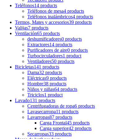
Teléfonos
14 products
Teléfonos de mesa
4 products
Teléfonos inalámbricos
4 products
Termos, Mates y accesorios
39 products
Valijas
7 products
Ventilación
65 products
deshumificadores
0 products
Extractores
14 products
Purificadores de aire
0 products
Turbocirculadores
1 product
Ventiladores
50 products
Bicicletas
141 products
Dama
32 products
Eléctricas
9 products
Hombre
38 products
Niños y niñas
64 products
Triciclos
1 product
Lavado
131 products
Centrifugadoras de ropa
6 products
Lavasecarropa
11 products
Lavarropas
87 products
Carga Frontal
45 products
Carga superior
42 products
Secarropas
33 products