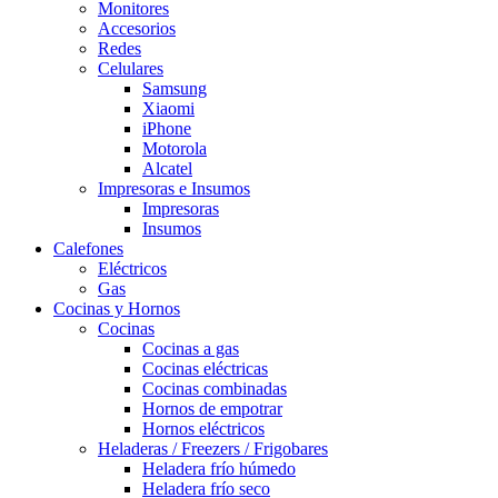
Monitores
Accesorios
Redes
Celulares
Samsung
Xiaomi
iPhone
Motorola
Alcatel
Impresoras e Insumos
Impresoras
Insumos
Calefones
Eléctricos
Gas
Cocinas y Hornos
Cocinas
Cocinas a gas
Cocinas eléctricas
Cocinas combinadas
Hornos de empotrar
Hornos eléctricos
Heladeras / Freezers / Frigobares
Heladera frío húmedo
Heladera frío seco