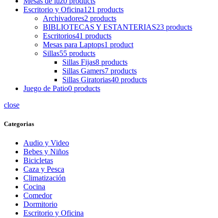
Mesas de luz
0 products
Escritorio y Oficina
121 products
Archivadores
2 products
BIBLIOTECAS Y ESTANTERIAS
23 products
Escritorios
41 products
Mesas para Laptops
1 product
Sillas
55 products
Sillas Fijas
8 products
Sillas Gamers
7 products
Sillas Giratorias
40 products
Juego de Patio
0 products
close
Categorias
Audio y Video
Bebes y Niños
Bicicletas
Caza y Pesca
Climatización
Cocina
Comedor
Dormitorio
Escritorio y Oficina