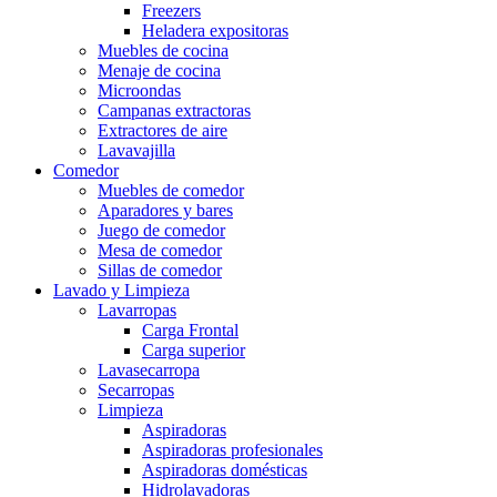
Freezers
Heladera expositoras
Muebles de cocina
Menaje de cocina
Microondas
Campanas extractoras
Extractores de aire
Lavavajilla
Comedor
Muebles de comedor
Aparadores y bares
Juego de comedor
Mesa de comedor
Sillas de comedor
Lavado y Limpieza
Lavarropas
Carga Frontal
Carga superior
Lavasecarropa
Secarropas
Limpieza
Aspiradoras
Aspiradoras profesionales
Aspiradoras domésticas
Hidrolavadoras