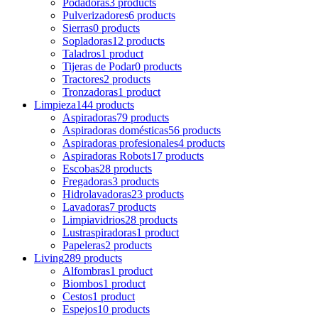
Podadoras
3 products
Pulverizadores
6 products
Sierras
0 products
Sopladoras
12 products
Taladros
1 product
Tijeras de Podar
0 products
Tractores
2 products
Tronzadoras
1 product
Limpieza
144 products
Aspiradoras
79 products
Aspiradoras domésticas
56 products
Aspiradoras profesionales
4 products
Aspiradoras Robots
17 products
Escobas
28 products
Fregadoras
3 products
Hidrolavadoras
23 products
Lavadoras
7 products
Limpiavidrios
28 products
Lustraspiradoras
1 product
Papeleras
2 products
Living
289 products
Alfombras
1 product
Biombos
1 product
Cestos
1 product
Espejos
10 products