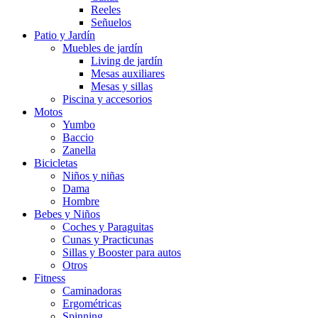
Reeles
Señuelos
Patio y Jardín
Muebles de jardín
Living de jardín
Mesas auxiliares
Mesas y sillas
Piscina y accesorios
Motos
Yumbo
Baccio
Zanella
Bicicletas
Niños y niñas
Dama
Hombre
Bebes y Niños
Coches y Paraguitas
Cunas y Practicunas
Sillas y Booster para autos
Otros
Fitness
Caminadoras
Ergométricas
Spinning