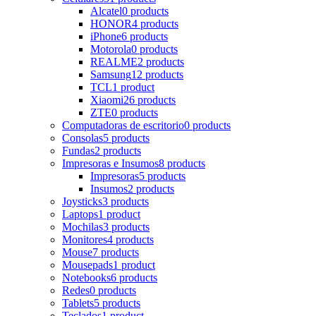
Alcatel
0 products
HONOR
4 products
iPhone
6 products
Motorola
0 products
REALME
2 products
Samsung
12 products
TCL
1 product
Xiaomi
26 products
ZTE
0 products
Computadoras de escritorio
0 products
Consolas
5 products
Fundas
2 products
Impresoras e Insumos
8 products
Impresoras
5 products
Insumos
2 products
Joysticks
3 products
Laptops
1 product
Mochilas
3 products
Monitores
4 products
Mouse
7 products
Mousepads
1 product
Notebooks
6 products
Redes
0 products
Tablets
5 products
Teclados
1 product