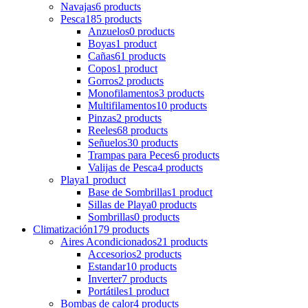
Navajas
6 products
Pesca
185 products
Anzuelos
0 products
Boyas
1 product
Cañas
61 products
Copos
1 product
Gorros
2 products
Monofilamentos
3 products
Multifilamentos
10 products
Pinzas
2 products
Reeles
68 products
Señuelos
30 products
Trampas para Peces
6 products
Valijas de Pesca
4 products
Playa
1 product
Base de Sombrillas
1 product
Sillas de Playa
0 products
Sombrillas
0 products
Climatización
179 products
Aires Acondicionados
21 products
Accesorios
2 products
Estandar
10 products
Inverter
7 products
Portátiles
1 product
Bombas de calor
4 products