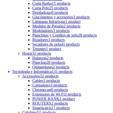
Corta Barba
15 products
Corta Pelo
25 products
Depiladoras
9 products
Glucómetros y accesorios
3 products
Lámparas Infrarrojas
1 product
Medidor de Presión
2 products
Modeladores
3 products
Planchitas y Cepillos de pelo
28 products
Rizadores
3 products
Secadores de pelo
41 products
Trimmer
1 product
Hogar
32 products
Balanzas
2 products
Planchas
28 products
Quitapelusas
2 products
Tecnología e Informática
131 products
Accesorios
32 products
Cables
3 products
Cargadores
3 products
Chromecast
0 products
Extensores de Wi-Fi
3 products
POWER BANK
1 product
ROUTERS
2 products
Smartwatch
17 products
Celulares
51 products