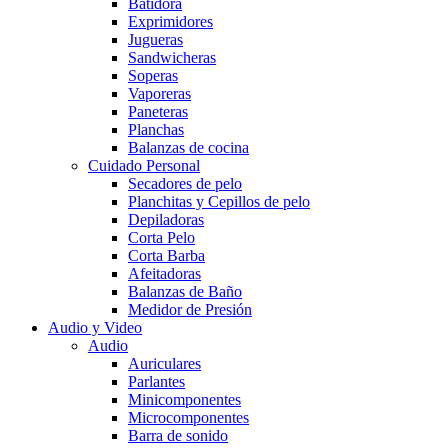
Batidora
Exprimidores
Jugueras
Sandwicheras
Soperas
Vaporeras
Paneteras
Planchas
Balanzas de cocina
Cuidado Personal
Secadores de pelo
Planchitas y Cepillos de pelo
Depiladoras
Corta Pelo
Corta Barba
Afeitadoras
Balanzas de Baño
Medidor de Presión
Audio y Video
Audio
Auriculares
Parlantes
Minicomponentes
Microcomponentes
Barra de sonido