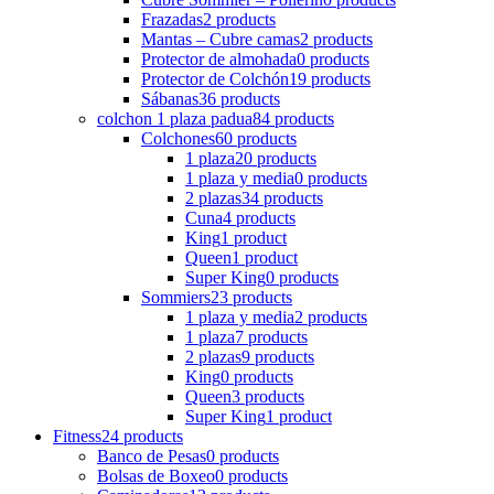
Frazadas
2 products
Mantas – Cubre camas
2 products
Protector de almohada
0 products
Protector de Colchón
19 products
Sábanas
36 products
colchon 1 plaza padua
84 products
Colchones
60 products
1 plaza
20 products
1 plaza y media
0 products
2 plazas
34 products
Cuna
4 products
King
1 product
Queen
1 product
Super King
0 products
Sommiers
23 products
1 plaza y media
2 products
1 plaza
7 products
2 plazas
9 products
King
0 products
Queen
3 products
Super King
1 product
Fitness
24 products
Banco de Pesas
0 products
Bolsas de Boxeo
0 products