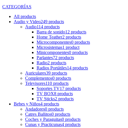
CATEGORÍAS
All
products
Audio y Video
249 products
Audio
114 products
Barra de sonido
12 products
Home Teather
2 products
Microcomponentes
0 products
Microsistemas
1 product
Minicomponentes
0 products
Parlantes
72 products
Radio
2 products
Radios Portátiles
14 products
Auriculares
39 products
Complementos
0 products
Televisores
110 products
Soportes TV
17 products
TV BOX
8 products
TV Sticks
2 products
Bebes y Niños
4 products
Andadores
0 products
Catres Bañitos
0 products
Coches y Paraguitas
0 products
Cunas y Practicunas
4 products