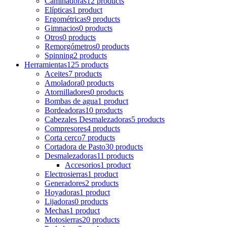
Caminadoras
12 products
Elípticas
1 product
Ergométricas
9 products
Gimnacios
0 products
Otros
0 products
Remorgómetros
0 products
Spinning
2 products
Herramientas
125 products
Aceites
7 products
Amoladora
0 products
Atornilladores
0 products
Bombas de agua
1 product
Bordeadoras
10 products
Cabezales Desmalezadoras
5 products
Compresores
4 products
Corta cerco
7 products
Cortadora de Pasto
30 products
Desmalezadoras
11 products
Accesorios
1 product
Electrosierras
1 product
Generadores
2 products
Hoyadoras
1 product
Lijadoras
0 products
Mechas
1 product
Motosierras
20 products