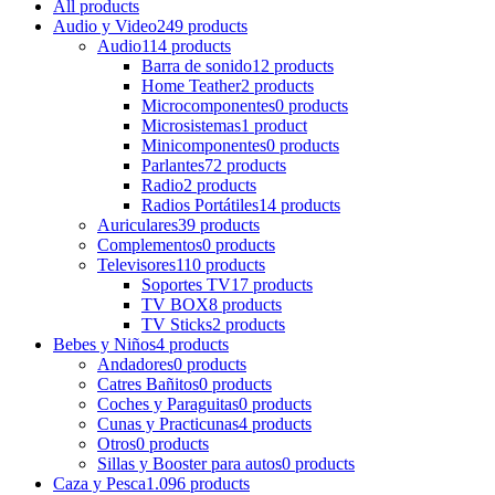
All
products
Audio y Video
249 products
Audio
114 products
Barra de sonido
12 products
Home Teather
2 products
Microcomponentes
0 products
Microsistemas
1 product
Minicomponentes
0 products
Parlantes
72 products
Radio
2 products
Radios Portátiles
14 products
Auriculares
39 products
Complementos
0 products
Televisores
110 products
Soportes TV
17 products
TV BOX
8 products
TV Sticks
2 products
Bebes y Niños
4 products
Andadores
0 products
Catres Bañitos
0 products
Coches y Paraguitas
0 products
Cunas y Practicunas
4 products
Otros
0 products
Sillas y Booster para autos
0 products
Caza y Pesca
1.096 products