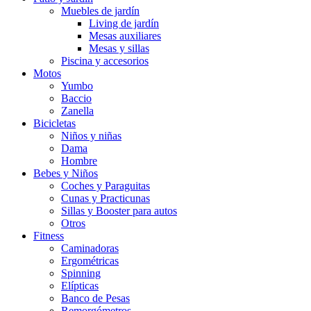
Muebles de jardín
Living de jardín
Mesas auxiliares
Mesas y sillas
Piscina y accesorios
Motos
Yumbo
Baccio
Zanella
Bicicletas
Niños y niñas
Dama
Hombre
Bebes y Niños
Coches y Paraguitas
Cunas y Practicunas
Sillas y Booster para autos
Otros
Fitness
Caminadoras
Ergométricas
Spinning
Elípticas
Banco de Pesas
Remorgómetros