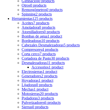
Gimnacios
0 products
Otros
0 products
Remorgómetros
0 products
Spinning
2 products
Herramientas
125 products
Aceites
7 products
Amoladora
0 products
Atornilladores
0 products
Bombas de agua
1 product
Bordeadoras
10 products
Cabezales Desmalezadoras
5 products
Compresores
4 products
Corta cerco
7 products
Cortadora de Pasto
30 products
Desmalezadoras
11 products
Accesorios
1 product
Electrosierras
1 product
Generadores
2 products
Hoyadoras
1 product
Lijadoras
0 products
Mechas
1 product
Motosierras
20 products
Podadoras
3 products
Pulverizadores
6 products
Sierras
0 products