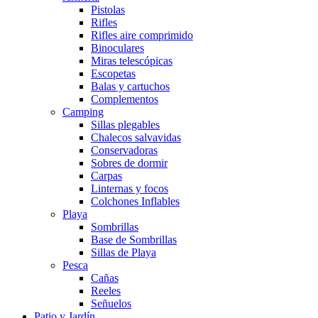
Pistolas
Rifles
Rifles aire comprimido
Binoculares
Miras telescópicas
Escopetas
Balas y cartuchos
Complementos
Camping
Sillas plegables
Chalecos salvavidas
Conservadoras
Sobres de dormir
Carpas
Linternas y focos
Colchones Inflables
Playa
Sombrillas
Base de Sombrillas
Sillas de Playa
Pesca
Cañas
Reeles
Señuelos
Patio y Jardín