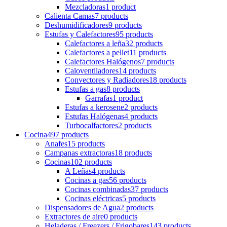
Mezcladoras
1 product
Calienta Camas
7 products
Deshumidificadores
9 products
Estufas y Calefactores
95 products
Calefactores a leña
32 products
Calefactores a pellet
11 products
Calefactores Halógenos
7 products
Caloventiladores
14 products
Convectores y Radiadores
18 products
Estufas a gas
8 products
Garrafas
1 product
Estufas a kerosene
2 products
Estufas Halógenas
4 products
Turbocalfactores
2 products
Cocina
497 products
Anafes
15 products
Campanas extractoras
18 products
Cocinas
102 products
A Leñas
4 products
Cocinas a gas
56 products
Cocinas combinadas
37 products
Cocinas eléctricas
5 products
Dispensadores de Agua
2 products
Extractores de aire
0 products
Heladeras / Freezers / Frigobares
143 products