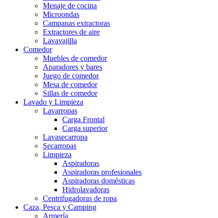
Menaje de cocina
Microondas
Campanas extractoras
Extractores de aire
Lavavajilla
Comedor
Muebles de comedor
Aparadores y bares
Juego de comedor
Mesa de comedor
Sillas de comedor
Lavado y Limpieza
Lavarropas
Carga Frontal
Carga superior
Lavasecarropa
Secarropas
Limpieza
Aspiradoras
Aspiradoras profesionales
Aspiradoras domésticas
Hidrolavadoras
Centrifugadoras de ropa
Caza, Pesca y Camping
Armería