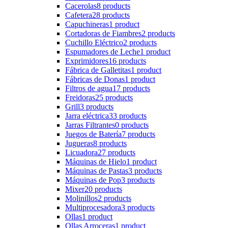
Cacerolas
8 products
Cafetera
28 products
Capuchineras
1 product
Cortadoras de Fiambres
2 products
Cuchillo Eléctrico
2 products
Espumadores de Leche
1 product
Exprimidores
16 products
Fábrica de Galletitas
1 product
Fábricas de Donas
1 product
Filtros de agua
17 products
Freidoras
25 products
Grill
3 products
Jarra eléctrica
33 products
Jarras Filtrantes
0 products
Juegos de Batería
7 products
Jugueras
8 products
Licuadora
27 products
Máquinas de Hielo
1 product
Máquinas de Pastas
3 products
Máquinas de Pop
3 products
Mixer
20 products
Molinillos
2 products
Multiprocesadora
3 products
Ollas
1 product
Ollas Arroceras
1 product