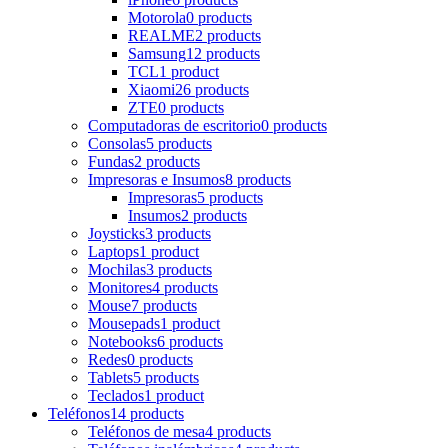
Motorola
0 products
REALME
2 products
Samsung
12 products
TCL
1 product
Xiaomi
26 products
ZTE
0 products
Computadoras de escritorio
0 products
Consolas
5 products
Fundas
2 products
Impresoras e Insumos
8 products
Impresoras
5 products
Insumos
2 products
Joysticks
3 products
Laptops
1 product
Mochilas
3 products
Monitores
4 products
Mouse
7 products
Mousepads
1 product
Notebooks
6 products
Redes
0 products
Tablets
5 products
Teclados
1 product
Teléfonos
14 products
Teléfonos de mesa
4 products