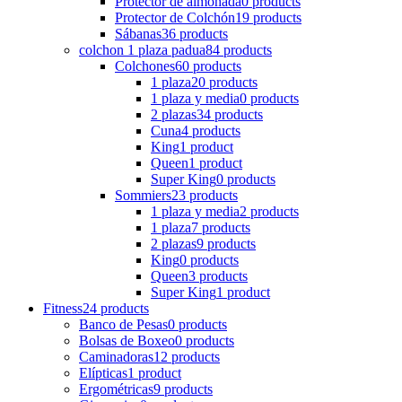
Protector de almohada
0 products
Protector de Colchón
19 products
Sábanas
36 products
colchon 1 plaza padua
84 products
Colchones
60 products
1 plaza
20 products
1 plaza y media
0 products
2 plazas
34 products
Cuna
4 products
King
1 product
Queen
1 product
Super King
0 products
Sommiers
23 products
1 plaza y media
2 products
1 plaza
7 products
2 plazas
9 products
King
0 products
Queen
3 products
Super King
1 product
Fitness
24 products
Banco de Pesas
0 products
Bolsas de Boxeo
0 products
Caminadoras
12 products
Elípticas
1 product
Ergométricas
9 products