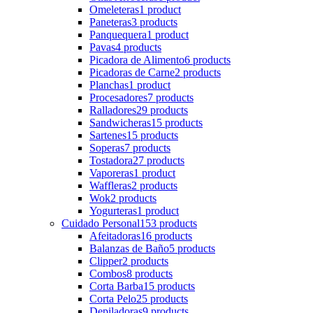
Omeleteras
1 product
Paneteras
3 products
Panquequera
1 product
Pavas
4 products
Picadora de Alimento
6 products
Picadoras de Carne
2 products
Planchas
1 product
Procesadores
7 products
Ralladores
29 products
Sandwicheras
15 products
Sartenes
15 products
Soperas
7 products
Tostadora
27 products
Vaporeras
1 product
Waffleras
2 products
Wok
2 products
Yogurteras
1 product
Cuidado Personal
153 products
Afeitadoras
16 products
Balanzas de Baño
5 products
Clipper
2 products
Combos
8 products
Corta Barba
15 products
Corta Pelo
25 products
Depiladoras
9 products