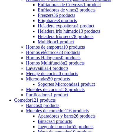
Enfriadoras de Cervezas
1 product
Enfriadoras de vinos
2 products
Freezers
36 products
Frigobares
8 products
Heladera expositoras
1 product
Heladera frío húmedo
13 products
Heladera frío seco
78 products
Multidoor
1 product
Hornos de empotrar
10 products
Hornos eléctricos
23 products
Hornos Halógenos
0 products
Hornos Multifunción
2 products
Lavavajilla
14 products
Menaje de cocina
0 products
Microondas
50 products
Soportes Microondas
1 product
Muebles de cocina
118 products
Purificadores
1 product
Comedor
121 products
Bancos
0 products
Muebles de comedor
116 products
Aparadores y bares
26 products
Butacas
4 products
Juego de comedor
55 products
Mesa de comedor
10 products