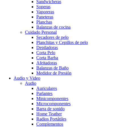
Sandwicheras
Soperas
Vaporeras
Paneteras
Planchas
Balanzas de cocina
Cuidado Personal
Secadores de pelo
Planchitas y Cepillos de pelo
Depiladoras
Corta Pelo
Corta Barba
Afeitadoras
Balanzas de Baño
Medidor de Presión
Audio y Video
Audio
Auriculares
Parlantes
Minicomponentes
Microcomponentes
Barra de sonido
Home Teather
Radios Portátiles
Complementos