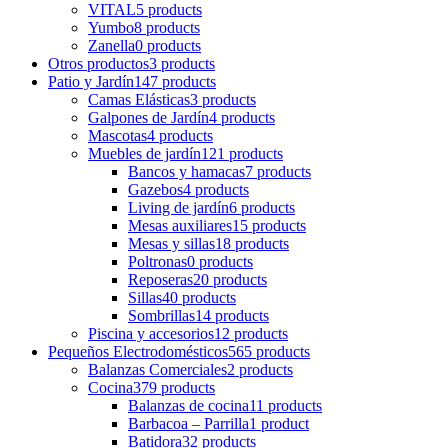
VITAL
5 products
Yumbo
8 products
Zanella
0 products
Otros productos
3 products
Patio y Jardín
147 products
Camas Elásticas
3 products
Galpones de Jardín
4 products
Mascotas
4 products
Muebles de jardín
121 products
Bancos y hamacas
7 products
Gazebos
4 products
Living de jardín
6 products
Mesas auxiliares
15 products
Mesas y sillas
18 products
Poltronas
0 products
Reposeras
20 products
Sillas
40 products
Sombrillas
14 products
Piscina y accesorios
12 products
Pequeños Electrodomésticos
565 products
Balanzas Comerciales
2 products
Cocina
379 products
Balanzas de cocina
11 products
Barbacoa – Parrilla
1 product
Batidora
32 products