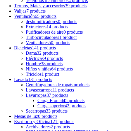
Teléfonos inalámbricos
4 products
Termos, Mates y accesorios
39 products
Valijas
7 products
Ventilación
65 products
deshumificadores
0 products
Extractores
14 products
Purificadores de aire
0 products
Turbocirculadores
1 product
Ventiladores
50 products
Bicicletas
141 products
Dama
32 products
Eléctricas
9 products
Hombre
38 products
Niños y niñas
64 products
Triciclos
1 product
Lavado
131 products
Centrifugadoras de ropa
6 products
Lavasecarropa
11 products
Lavarropas
87 products
Carga Frontal
45 products
Carga superior
42 products
Secarropas
33 products
Mesas de luz
0 products
Escritorio y Oficina
121 products
Archivadores
2 products