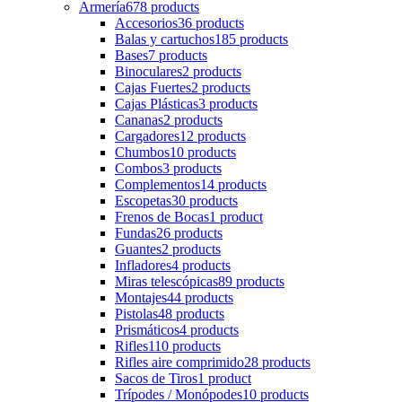
Armería
678 products
Accesorios
36 products
Balas y cartuchos
185 products
Bases
7 products
Binoculares
2 products
Cajas Fuertes
2 products
Cajas Plásticas
3 products
Cananas
2 products
Cargadores
12 products
Chumbos
10 products
Combos
3 products
Complementos
14 products
Escopetas
30 products
Frenos de Bocas
1 product
Fundas
26 products
Guantes
2 products
Infladores
4 products
Miras telescópicas
89 products
Montajes
44 products
Pistolas
48 products
Prismáticos
4 products
Rifles
110 products
Rifles aire comprimido
28 products
Sacos de Tiros
1 product
Trípodes / Monópodes
10 products