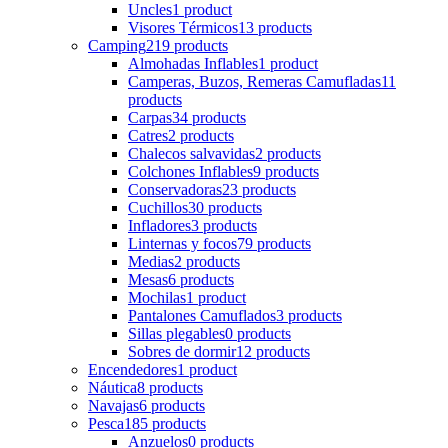
Uncles
1 product
Visores Térmicos
13 products
Camping
219 products
Almohadas Inflables
1 product
Camperas, Buzos, Remeras Camufladas
11
products
Carpas
34 products
Catres
2 products
Chalecos salvavidas
2 products
Colchones Inflables
9 products
Conservadoras
23 products
Cuchillos
30 products
Infladores
3 products
Linternas y focos
79 products
Medias
2 products
Mesas
6 products
Mochilas
1 product
Pantalones Camuflados
3 products
Sillas plegables
0 products
Sobres de dormir
12 products
Encendedores
1 product
Náutica
8 products
Navajas
6 products
Pesca
185 products
Anzuelos
0 products