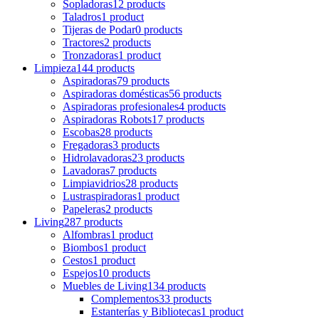
Sopladoras
12 products
Taladros
1 product
Tijeras de Podar
0 products
Tractores
2 products
Tronzadoras
1 product
Limpieza
144 products
Aspiradoras
79 products
Aspiradoras domésticas
56 products
Aspiradoras profesionales
4 products
Aspiradoras Robots
17 products
Escobas
28 products
Fregadoras
3 products
Hidrolavadoras
23 products
Lavadoras
7 products
Limpiavidrios
28 products
Lustraspiradoras
1 product
Papeleras
2 products
Living
287 products
Alfombras
1 product
Biombos
1 product
Cestos
1 product
Espejos
10 products
Muebles de Living
134 products
Complementos
33 products
Estanterías y Bibliotecas
1 product