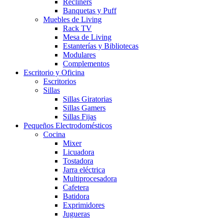
Recliners
Banquetas y Puff
Muebles de Living
Rack TV
Mesa de Living
Estanterías y Bibliotecas
Modulares
Complementos
Escritorio y Oficina
Escritorios
Sillas
Sillas Giratorias
Sillas Gamers
Sillas Fijas
Pequeños Electrodomésticos
Cocina
Mixer
Licuadora
Tostadora
Jarra eléctrica
Multiprocesadora
Cafetera
Batidora
Exprimidores
Jugueras