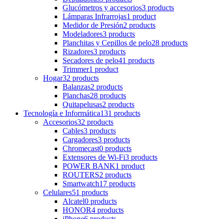
Glucómetros y accesorios
3 products
Lámparas Infrarrojas
1 product
Medidor de Presión
2 products
Modeladores
3 products
Planchitas y Cepillos de pelo
28 products
Rizadores
3 products
Secadores de pelo
41 products
Trimmer
1 product
Hogar
32 products
Balanzas
2 products
Planchas
28 products
Quitapelusas
2 products
Tecnología e Informática
131 products
Accesorios
32 products
Cables
3 products
Cargadores
3 products
Chromecast
0 products
Extensores de Wi-Fi
3 products
POWER BANK
1 product
ROUTERS
2 products
Smartwatch
17 products
Celulares
51 products
Alcatel
0 products
HONOR
4 products
iPhone
6 products