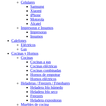
Celulares
Samsung
Xiaomi
iPhone
Motorola
Alcatel
Impresoras e Insumos
Impresoras
Insumos
Calefones
Eléctricos
Gas
Cocinas y Hornos
Cocinas
Cocinas a gas
Cocinas eléctricas
Cocinas combinadas
Hornos de empotrar
Hornos eléctricos
Heladeras / Freezers / Frigobares
Heladera frío húmedo
Heladera frío seco
Freezers
Heladera expositoras
Muebles de cocina