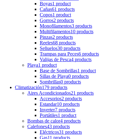
Boyas
1 product
Cañas
61 products
Copos
1 product
Gorros
2 products
Monofilamentos
3 products
Multifilamentos
10 products
Pinzas
2 products
Reeles
68 products
Señuelos
30 products
Trampas para Peces
6 products
Valijas de Pesca
4 products
Playa
1 product
Base de Sombrillas
1 product
Sillas de Playa
0 products
Sombrillas
0 products
Climatización
179 products
Aires Acondicionados
21 products
Accesorios
2 products
Estandar
10 products
Inverter
7 products
Portátiles
1 product
Bombas de calor
4 products
Calefones
43 products
Eléctricos
31 products
Gas
11 products