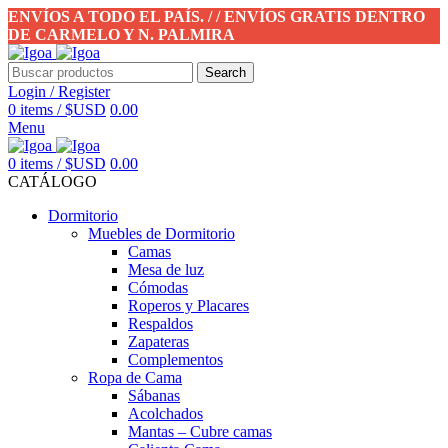
ENVÍOS A TODO EL PAÍS. / / ENVÍOS GRATIS DENTRO
DE CARMELO Y N. PALMIRA
Search
Login / Register
0
items
/
$USD
0.00
Menu
0
items
/
$USD
0.00
CATÁLOGO
Dormitorio
Muebles de Dormitorio
Camas
Mesa de luz
Cómodas
Roperos y Placares
Respaldos
Zapateras
Complementos
Ropa de Cama
Sábanas
Acolchados
Mantas – Cubre camas