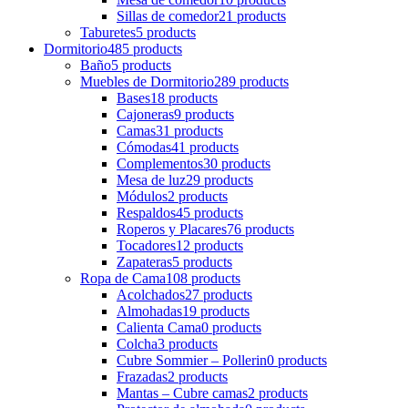
Sillas de comedor
21 products
Taburetes
5 products
Dormitorio
485 products
Baño
5 products
Muebles de Dormitorio
289 products
Bases
18 products
Cajoneras
9 products
Camas
31 products
Cómodas
41 products
Complementos
30 products
Mesa de luz
29 products
Módulos
2 products
Respaldos
45 products
Roperos y Placares
76 products
Tocadores
12 products
Zapateras
5 products
Ropa de Cama
108 products
Acolchados
27 products
Almohadas
19 products
Calienta Cama
0 products
Colcha
3 products
Cubre Sommier – Pollerin
0 products
Frazadas
2 products
Mantas – Cubre camas
2 products