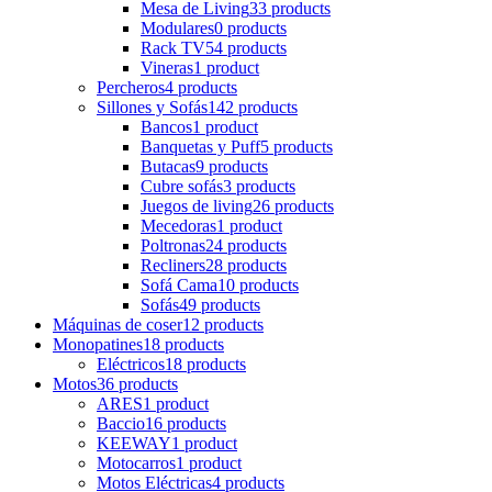
Mesa de Living
33 products
Modulares
0 products
Rack TV
54 products
Vineras
1 product
Percheros
4 products
Sillones y Sofás
142 products
Bancos
1 product
Banquetas y Puff
5 products
Butacas
9 products
Cubre sofás
3 products
Juegos de living
26 products
Mecedoras
1 product
Poltronas
24 products
Recliners
28 products
Sofá Cama
10 products
Sofás
49 products
Máquinas de coser
12 products
Monopatines
18 products
Eléctricos
18 products
Motos
36 products
ARES
1 product
Baccio
16 products
KEEWAY
1 product
Motocarros
1 product
Motos Eléctricas
4 products