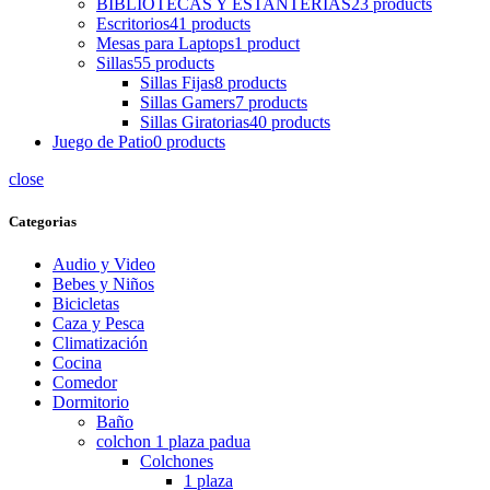
BIBLIOTECAS Y ESTANTERIAS
23 products
Escritorios
41 products
Mesas para Laptops
1 product
Sillas
55 products
Sillas Fijas
8 products
Sillas Gamers
7 products
Sillas Giratorias
40 products
Juego de Patio
0 products
close
Categorias
Audio y Video
Bebes y Niños
Bicicletas
Caza y Pesca
Climatización
Cocina
Comedor
Dormitorio
Baño
colchon 1 plaza padua
Colchones
1 plaza