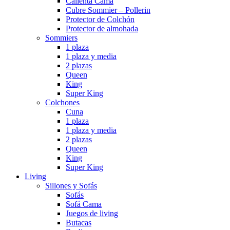
Calienta Cama
Cubre Sommier – Pollerin
Protector de Colchón
Protector de almohada
Sommiers
1 plaza
1 plaza y media
2 plazas
Queen
King
Super King
Colchones
Cuna
1 plaza
1 plaza y media
2 plazas
Queen
King
Super King
Living
Sillones y Sofás
Sofás
Sofá Cama
Juegos de living
Butacas