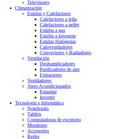
Televisores
Climatización
Estufas y Calefactores
Calefactores a leña
Calefactores a pellet
Estufas a gas
Estufas a kerosene
Estufas Halógenas
Caloventiladores
Convectores y Radiadores
Ventilación
Deshumificadores
Purificadores de aire
Extractores
Ventiladores
Aires Acondicionados
Estandar
Inverter
Tecnología e Informática
Notebooks
Tablets
Computadoras de escritorio
Monitores
Accesorios
Redes