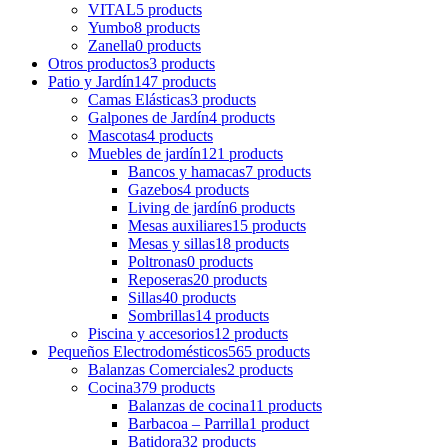
VITAL
5 products
Yumbo
8 products
Zanella
0 products
Otros productos
3 products
Patio y Jardín
147 products
Camas Elásticas
3 products
Galpones de Jardín
4 products
Mascotas
4 products
Muebles de jardín
121 products
Bancos y hamacas
7 products
Gazebos
4 products
Living de jardín
6 products
Mesas auxiliares
15 products
Mesas y sillas
18 products
Poltronas
0 products
Reposeras
20 products
Sillas
40 products
Sombrillas
14 products
Piscina y accesorios
12 products
Pequeños Electrodomésticos
565 products
Balanzas Comerciales
2 products
Cocina
379 products
Balanzas de cocina
11 products
Barbacoa – Parrilla
1 product
Batidora
32 products