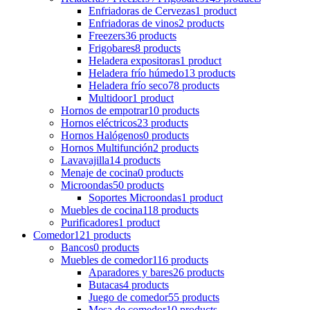
Enfriadoras de Cervezas
1 product
Enfriadoras de vinos
2 products
Freezers
36 products
Frigobares
8 products
Heladera expositoras
1 product
Heladera frío húmedo
13 products
Heladera frío seco
78 products
Multidoor
1 product
Hornos de empotrar
10 products
Hornos eléctricos
23 products
Hornos Halógenos
0 products
Hornos Multifunción
2 products
Lavavajilla
14 products
Menaje de cocina
0 products
Microondas
50 products
Soportes Microondas
1 product
Muebles de cocina
118 products
Purificadores
1 product
Comedor
121 products
Bancos
0 products
Muebles de comedor
116 products
Aparadores y bares
26 products
Butacas
4 products
Juego de comedor
55 products
Mesa de comedor
10 products