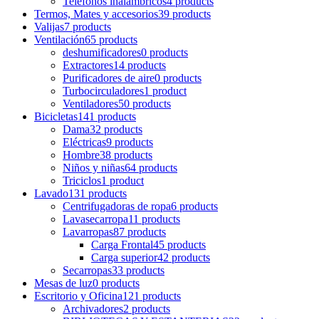
Teléfonos inalámbricos
4 products
Termos, Mates y accesorios
39 products
Valijas
7 products
Ventilación
65 products
deshumificadores
0 products
Extractores
14 products
Purificadores de aire
0 products
Turbocirculadores
1 product
Ventiladores
50 products
Bicicletas
141 products
Dama
32 products
Eléctricas
9 products
Hombre
38 products
Niños y niñas
64 products
Triciclos
1 product
Lavado
131 products
Centrifugadoras de ropa
6 products
Lavasecarropa
11 products
Lavarropas
87 products
Carga Frontal
45 products
Carga superior
42 products
Secarropas
33 products
Mesas de luz
0 products
Escritorio y Oficina
121 products
Archivadores
2 products