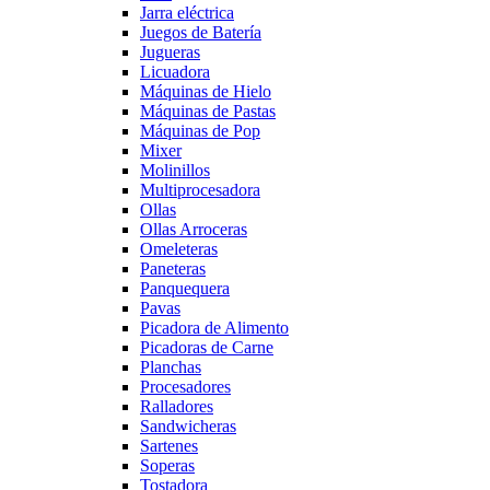
Jarra eléctrica
Juegos de Batería
Jugueras
Licuadora
Máquinas de Hielo
Máquinas de Pastas
Máquinas de Pop
Mixer
Molinillos
Multiprocesadora
Ollas
Ollas Arroceras
Omeleteras
Paneteras
Panquequera
Pavas
Picadora de Alimento
Picadoras de Carne
Planchas
Procesadores
Ralladores
Sandwicheras
Sartenes
Soperas
Tostadora