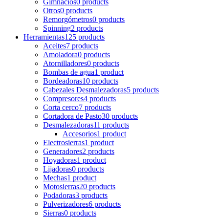
Gimnacios
0 products
Otros
0 products
Remorgómetros
0 products
Spinning
2 products
Herramientas
125 products
Aceites
7 products
Amoladora
0 products
Atornilladores
0 products
Bombas de agua
1 product
Bordeadoras
10 products
Cabezales Desmalezadoras
5 products
Compresores
4 products
Corta cerco
7 products
Cortadora de Pasto
30 products
Desmalezadoras
11 products
Accesorios
1 product
Electrosierras
1 product
Generadores
2 products
Hoyadoras
1 product
Lijadoras
0 products
Mechas
1 product
Motosierras
20 products
Podadoras
3 products
Pulverizadores
6 products
Sierras
0 products