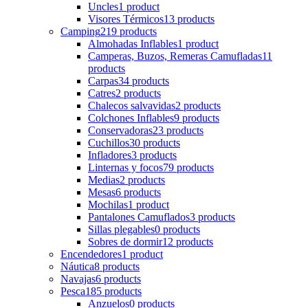
Uncles
1 product
Visores Térmicos
13 products
Camping
219 products
Almohadas Inflables
1 product
Camperas, Buzos, Remeras Camufladas
11
products
Carpas
34 products
Catres
2 products
Chalecos salvavidas
2 products
Colchones Inflables
9 products
Conservadoras
23 products
Cuchillos
30 products
Infladores
3 products
Linternas y focos
79 products
Medias
2 products
Mesas
6 products
Mochilas
1 product
Pantalones Camuflados
3 products
Sillas plegables
0 products
Sobres de dormir
12 products
Encendedores
1 product
Náutica
8 products
Navajas
6 products
Pesca
185 products
Anzuelos
0 products