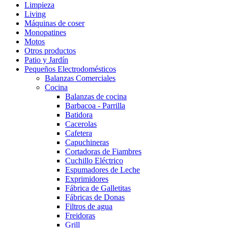
Limpieza
Living
Máquinas de coser
Monopatines
Motos
Otros productos
Patio y Jardín
Pequeños Electrodomésticos
Balanzas Comerciales
Cocina
Balanzas de cocina
Barbacoa - Parrilla
Batidora
Cacerolas
Cafetera
Capuchineras
Cortadoras de Fiambres
Cuchillo Eléctrico
Espumadores de Leche
Exprimidores
Fábrica de Galletitas
Fábricas de Donas
Filtros de agua
Freidoras
Grill