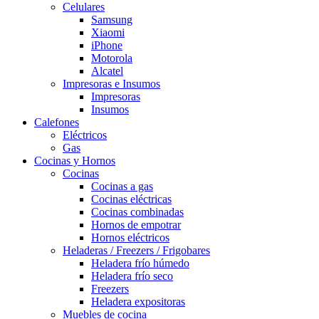
Celulares
Samsung
Xiaomi
iPhone
Motorola
Alcatel
Impresoras e Insumos
Impresoras
Insumos
Calefones
Eléctricos
Gas
Cocinas y Hornos
Cocinas
Cocinas a gas
Cocinas eléctricas
Cocinas combinadas
Hornos de empotrar
Hornos eléctricos
Heladeras / Freezers / Frigobares
Heladera frío húmedo
Heladera frío seco
Freezers
Heladera expositoras
Muebles de cocina