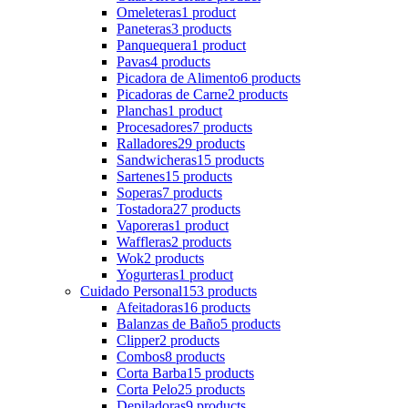
Omeleteras
1 product
Paneteras
3 products
Panquequera
1 product
Pavas
4 products
Picadora de Alimento
6 products
Picadoras de Carne
2 products
Planchas
1 product
Procesadores
7 products
Ralladores
29 products
Sandwicheras
15 products
Sartenes
15 products
Soperas
7 products
Tostadora
27 products
Vaporeras
1 product
Waffleras
2 products
Wok
2 products
Yogurteras
1 product
Cuidado Personal
153 products
Afeitadoras
16 products
Balanzas de Baño
5 products
Clipper
2 products
Combos
8 products
Corta Barba
15 products
Corta Pelo
25 products
Depiladoras
9 products