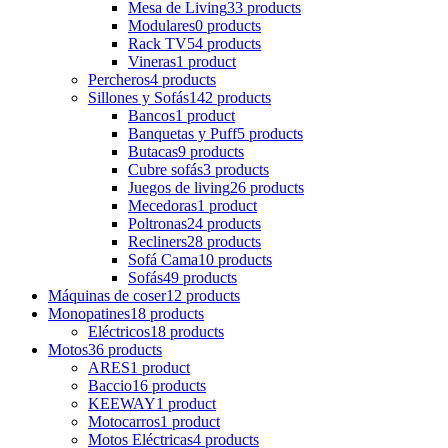
Mesa de Living
33 products
Modulares
0 products
Rack TV
54 products
Vineras
1 product
Percheros
4 products
Sillones y Sofás
142 products
Bancos
1 product
Banquetas y Puff
5 products
Butacas
9 products
Cubre sofás
3 products
Juegos de living
26 products
Mecedoras
1 product
Poltronas
24 products
Recliners
28 products
Sofá Cama
10 products
Sofás
49 products
Máquinas de coser
12 products
Monopatines
18 products
Eléctricos
18 products
Motos
36 products
ARES
1 product
Baccio
16 products
KEEWAY
1 product
Motocarros
1 product
Motos Eléctricas
4 products