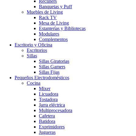
Recliners
Banquetas y Puff
Muebles de Living
Rack TV
Mesa de Living
Estanterías y Bibliotecas
Modulares
Complementos
Escritorio y Oficina
Escritorios
Sillas
Sillas Giratorias
Sillas Gamers
Sillas Fijas
Pequeños Electrodomésticos
Cocina
Mixer
Licuadora
Tostadora
Jarra eléctrica
Multiprocesadora
Cafetera
Batidora
Exprimidores
Jugueras