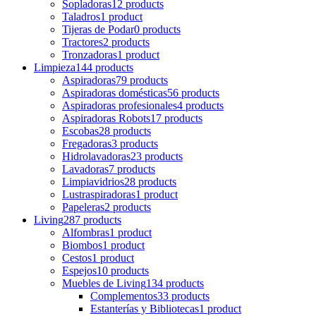
Sopladoras
12 products
Taladros
1 product
Tijeras de Podar
0 products
Tractores
2 products
Tronzadoras
1 product
Limpieza
144 products
Aspiradoras
79 products
Aspiradoras domésticas
56 products
Aspiradoras profesionales
4 products
Aspiradoras Robots
17 products
Escobas
28 products
Fregadoras
3 products
Hidrolavadoras
23 products
Lavadoras
7 products
Limpiavidrios
28 products
Lustraspiradoras
1 product
Papeleras
2 products
Living
287 products
Alfombras
1 product
Biombos
1 product
Cestos
1 product
Espejos
10 products
Muebles de Living
134 products
Complementos
33 products
Estanterías y Bibliotecas
1 product