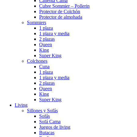
Calienta Cama
Cubre Sommier – Pollerin
Protector de Colchón
Protector de almohada
Sommiers
1 plaza
1 plaza y media
2 plazas
Queen
King
Super King
Colchones
Cuna
1 plaza
1 plaza y media
2 plazas
Queen
King
Super King
Living
Sillones y Sofás
Sofás
Sofá Cama
Juegos de living
Butacas