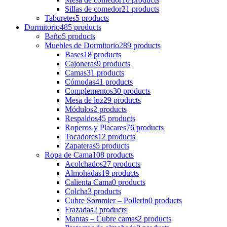
Sillas de comedor
21 products
Taburetes
5 products
Dormitorio
485 products
Baño
5 products
Muebles de Dormitorio
289 products
Bases
18 products
Cajoneras
9 products
Camas
31 products
Cómodas
41 products
Complementos
30 products
Mesa de luz
29 products
Módulos
2 products
Respaldos
45 products
Roperos y Placares
76 products
Tocadores
12 products
Zapateras
5 products
Ropa de Cama
108 products
Acolchados
27 products
Almohadas
19 products
Calienta Cama
0 products
Colcha
3 products
Cubre Sommier – Pollerin
0 products
Frazadas
2 products
Mantas – Cubre camas
2 products