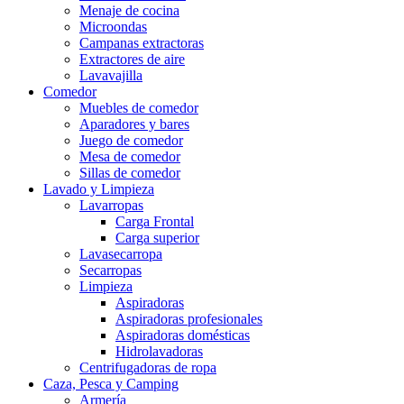
Menaje de cocina
Microondas
Campanas extractoras
Extractores de aire
Lavavajilla
Comedor
Muebles de comedor
Aparadores y bares
Juego de comedor
Mesa de comedor
Sillas de comedor
Lavado y Limpieza
Lavarropas
Carga Frontal
Carga superior
Lavasecarropa
Secarropas
Limpieza
Aspiradoras
Aspiradoras profesionales
Aspiradoras domésticas
Hidrolavadoras
Centrifugadoras de ropa
Caza, Pesca y Camping
Armería