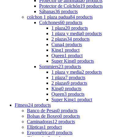
Protector de almohada
0 products
Protector de Colchón
19 products
Sábanas
36 products
colchon 1 plaza padua
84 products
Colchones
60 products
1 plaza
20 products
1 plaza y media
0 products
2 plazas
34 products
Cuna
4 products
King
1 product
Queen
1 product
Super King
0 products
Sommiers
23 products
1 plaza y media
2 products
1 plaza
7 products
2 plazas
9 products
King
0 products
Queen
3 products
Super King
1 product
Fitness
24 products
Banco de Pesas
0 products
Bolsas de Boxeo
0 products
Caminadoras
12 products
Elípticas
1 product
Ergométricas
9 products