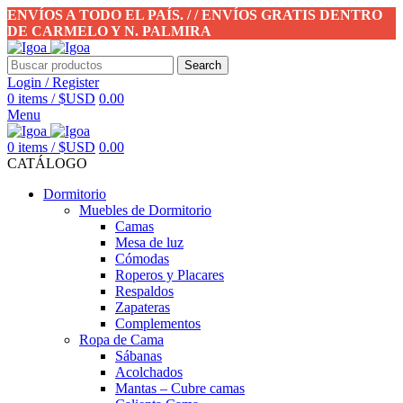
ENVÍOS A TODO EL PAÍS. / / ENVÍOS GRATIS DENTRO
DE CARMELO Y N. PALMIRA
Search
Login / Register
0
items
/
$USD
0.00
Menu
0
items
/
$USD
0.00
CATÁLOGO
Dormitorio
Muebles de Dormitorio
Camas
Mesa de luz
Cómodas
Roperos y Placares
Respaldos
Zapateras
Complementos
Ropa de Cama
Sábanas
Acolchados
Mantas – Cubre camas