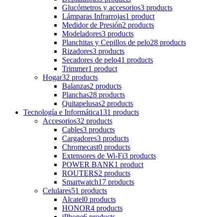
Glucómetros y accesorios
3 products
Lámparas Infrarrojas
1 product
Medidor de Presión
2 products
Modeladores
3 products
Planchitas y Cepillos de pelo
28 products
Rizadores
3 products
Secadores de pelo
41 products
Trimmer
1 product
Hogar
32 products
Balanzas
2 products
Planchas
28 products
Quitapelusas
2 products
Tecnología e Informática
131 products
Accesorios
32 products
Cables
3 products
Cargadores
3 products
Chromecast
0 products
Extensores de Wi-Fi
3 products
POWER BANK
1 product
ROUTERS
2 products
Smartwatch
17 products
Celulares
51 products
Alcatel
0 products
HONOR
4 products
iPhone
6 products