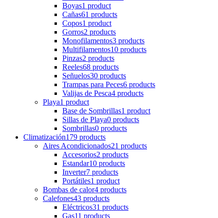
Boyas
1 product
Cañas
61 products
Copos
1 product
Gorros
2 products
Monofilamentos
3 products
Multifilamentos
10 products
Pinzas
2 products
Reeles
68 products
Señuelos
30 products
Trampas para Peces
6 products
Valijas de Pesca
4 products
Playa
1 product
Base de Sombrillas
1 product
Sillas de Playa
0 products
Sombrillas
0 products
Climatización
179 products
Aires Acondicionados
21 products
Accesorios
2 products
Estandar
10 products
Inverter
7 products
Portátiles
1 product
Bombas de calor
4 products
Calefones
43 products
Eléctricos
31 products
Gas
11 products