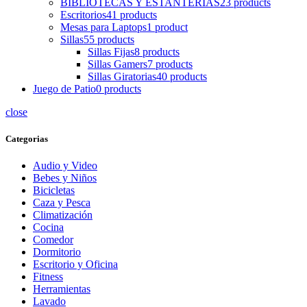
BIBLIOTECAS Y ESTANTERIAS
23 products
Escritorios
41 products
Mesas para Laptops
1 product
Sillas
55 products
Sillas Fijas
8 products
Sillas Gamers
7 products
Sillas Giratorias
40 products
Juego de Patio
0 products
close
Categorias
Audio y Video
Bebes y Niños
Bicicletas
Caza y Pesca
Climatización
Cocina
Comedor
Dormitorio
Escritorio y Oficina
Fitness
Herramientas
Lavado