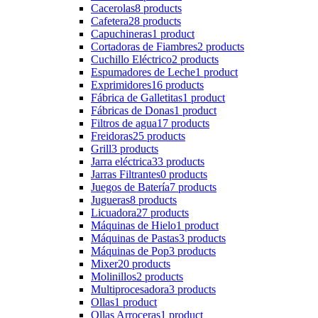
Cacerolas
8 products
Cafetera
28 products
Capuchineras
1 product
Cortadoras de Fiambres
2 products
Cuchillo Eléctrico
2 products
Espumadores de Leche
1 product
Exprimidores
16 products
Fábrica de Galletitas
1 product
Fábricas de Donas
1 product
Filtros de agua
17 products
Freidoras
25 products
Grill
3 products
Jarra eléctrica
33 products
Jarras Filtrantes
0 products
Juegos de Batería
7 products
Jugueras
8 products
Licuadora
27 products
Máquinas de Hielo
1 product
Máquinas de Pastas
3 products
Máquinas de Pop
3 products
Mixer
20 products
Molinillos
2 products
Multiprocesadora
3 products
Ollas
1 product
Ollas Arroceras
1 product