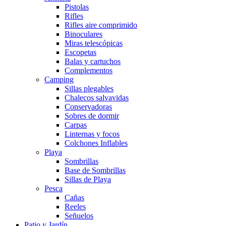
Pistolas
Rifles
Rifles aire comprimido
Binoculares
Miras telescópicas
Escopetas
Balas y cartuchos
Complementos
Camping
Sillas plegables
Chalecos salvavidas
Conservadoras
Sobres de dormir
Carpas
Linternas y focos
Colchones Inflables
Playa
Sombrillas
Base de Sombrillas
Sillas de Playa
Pesca
Cañas
Reeles
Señuelos
Patio y Jardín