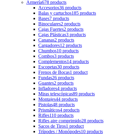
Armería
678 products
Accesorios
36 products
Balas y cartuchos
185 products
Bases
7 products
Binoculares
2 products
Cajas Fuertes
2 products
Cajas Plásticas
3 products
Cananas
2 products
Cargadores
12 products
Chumbos
10 products
Combos
3 products
Complementos
14 products
Escopetas
30 products
Frenos de Bocas
1 product
Fundas
26 products
Guantes
2 products
Infladores
4 products
Miras telescópicas
89 products
Montajes
44 products
Pistolas
48 products
Prismáticos
4 products
Rifles
110 products
Rifles aire comprimido
28 products
Sacos de Tiros
1 product
Trípodes / Monópodes
10 products