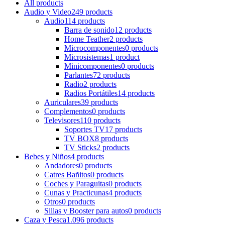
All
products
Audio y Video
249 products
Audio
114 products
Barra de sonido
12 products
Home Teather
2 products
Microcomponentes
0 products
Microsistemas
1 product
Minicomponentes
0 products
Parlantes
72 products
Radio
2 products
Radios Portátiles
14 products
Auriculares
39 products
Complementos
0 products
Televisores
110 products
Soportes TV
17 products
TV BOX
8 products
TV Sticks
2 products
Bebes y Niños
4 products
Andadores
0 products
Catres Bañitos
0 products
Coches y Paraguitas
0 products
Cunas y Practicunas
4 products
Otros
0 products
Sillas y Booster para autos
0 products
Caza y Pesca
1.096 products