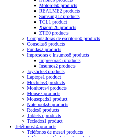
Motorola
0 products
REALME
2 products
Samsung
12 products
TCL
1 product
Xiaomi
26 products
ZTE
0 products
Computadoras de escritorio
0 products
Consolas
5 products
Fundas
2 products
Impresoras e Insumos
8 products
Impresoras
5 products
Insumos
2 products
Joysticks
3 products
Laptops
1 product
Mochilas
3 products
Monitores
4 products
Mouse
7 products
Mousepads
1 product
Notebooks
6 products
Redes
0 products
Tablets
5 products
Teclados
1 product
Teléfonos
14 products
Teléfonos de mesa
4 products