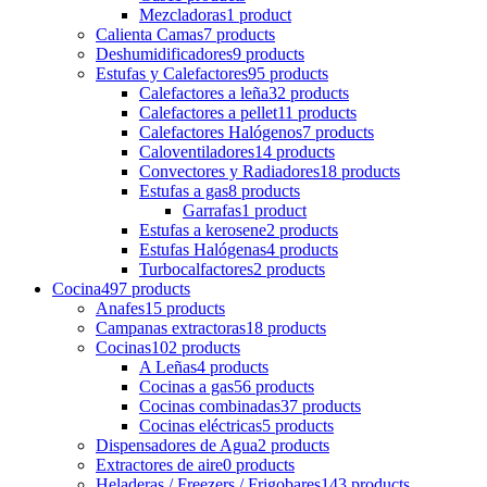
Mezcladoras
1 product
Calienta Camas
7 products
Deshumidificadores
9 products
Estufas y Calefactores
95 products
Calefactores a leña
32 products
Calefactores a pellet
11 products
Calefactores Halógenos
7 products
Caloventiladores
14 products
Convectores y Radiadores
18 products
Estufas a gas
8 products
Garrafas
1 product
Estufas a kerosene
2 products
Estufas Halógenas
4 products
Turbocalfactores
2 products
Cocina
497 products
Anafes
15 products
Campanas extractoras
18 products
Cocinas
102 products
A Leñas
4 products
Cocinas a gas
56 products
Cocinas combinadas
37 products
Cocinas eléctricas
5 products
Dispensadores de Agua
2 products
Extractores de aire
0 products
Heladeras / Freezers / Frigobares
143 products