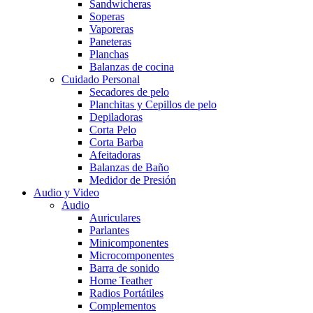
Sandwicheras
Soperas
Vaporeras
Paneteras
Planchas
Balanzas de cocina
Cuidado Personal
Secadores de pelo
Planchitas y Cepillos de pelo
Depiladoras
Corta Pelo
Corta Barba
Afeitadoras
Balanzas de Baño
Medidor de Presión
Audio y Video
Audio
Auriculares
Parlantes
Minicomponentes
Microcomponentes
Barra de sonido
Home Teather
Radios Portátiles
Complementos