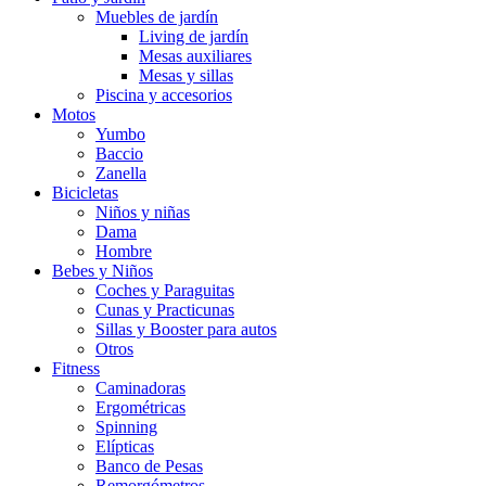
Muebles de jardín
Living de jardín
Mesas auxiliares
Mesas y sillas
Piscina y accesorios
Motos
Yumbo
Baccio
Zanella
Bicicletas
Niños y niñas
Dama
Hombre
Bebes y Niños
Coches y Paraguitas
Cunas y Practicunas
Sillas y Booster para autos
Otros
Fitness
Caminadoras
Ergométricas
Spinning
Elípticas
Banco de Pesas
Remorgómetros