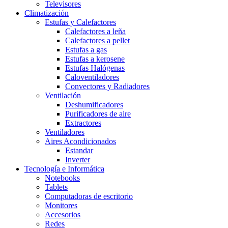
Televisores
Climatización
Estufas y Calefactores
Calefactores a leña
Calefactores a pellet
Estufas a gas
Estufas a kerosene
Estufas Halógenas
Caloventiladores
Convectores y Radiadores
Ventilación
Deshumificadores
Purificadores de aire
Extractores
Ventiladores
Aires Acondicionados
Estandar
Inverter
Tecnología e Informática
Notebooks
Tablets
Computadoras de escritorio
Monitores
Accesorios
Redes