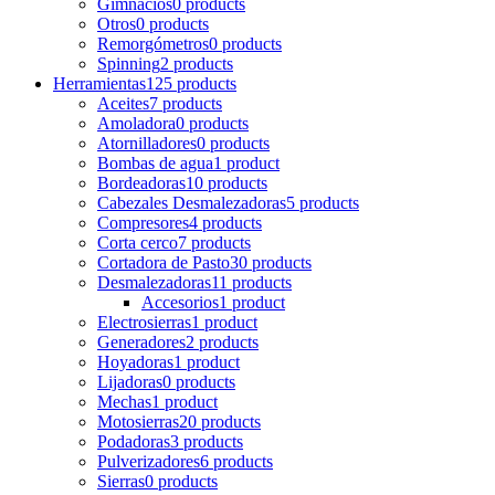
Gimnacios
0 products
Otros
0 products
Remorgómetros
0 products
Spinning
2 products
Herramientas
125 products
Aceites
7 products
Amoladora
0 products
Atornilladores
0 products
Bombas de agua
1 product
Bordeadoras
10 products
Cabezales Desmalezadoras
5 products
Compresores
4 products
Corta cerco
7 products
Cortadora de Pasto
30 products
Desmalezadoras
11 products
Accesorios
1 product
Electrosierras
1 product
Generadores
2 products
Hoyadoras
1 product
Lijadoras
0 products
Mechas
1 product
Motosierras
20 products
Podadoras
3 products
Pulverizadores
6 products
Sierras
0 products