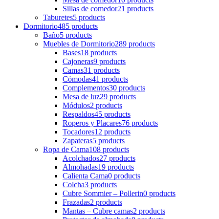
Sillas de comedor
21 products
Taburetes
5 products
Dormitorio
485 products
Baño
5 products
Muebles de Dormitorio
289 products
Bases
18 products
Cajoneras
9 products
Camas
31 products
Cómodas
41 products
Complementos
30 products
Mesa de luz
29 products
Módulos
2 products
Respaldos
45 products
Roperos y Placares
76 products
Tocadores
12 products
Zapateras
5 products
Ropa de Cama
108 products
Acolchados
27 products
Almohadas
19 products
Calienta Cama
0 products
Colcha
3 products
Cubre Sommier – Pollerin
0 products
Frazadas
2 products
Mantas – Cubre camas
2 products