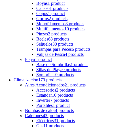
Boyas
1 product
Cañas
61 products
Copos
1 product
Gorros
2 products
Monofilamentos
3 products
Multifilamentos
10 products
Pinzas
2 products
Reeles
68 products
Señuelos
30 products
Trampas para Peces
6 products
Valijas de Pesca
4 products
Playa
1 product
Base de Sombrillas
1 product
Sillas de Playa
0 products
Sombrillas
0 products
Climatización
179 products
Aires Acondicionados
21 products
Accesorios
2 products
Estandar
10 products
Inverter
7 products
Portátiles
1 product
Bombas de calor
4 products
Calefones
43 products
Eléctricos
31 products
Gas
11 products