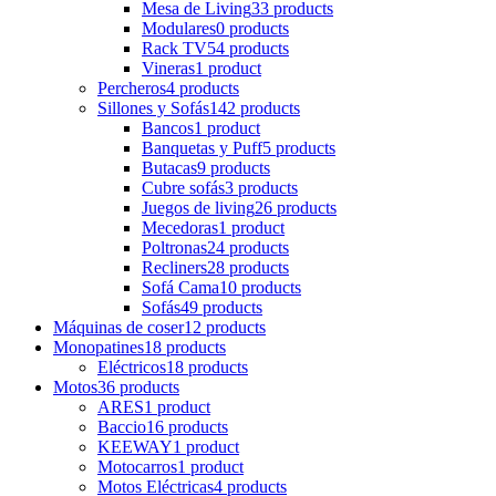
Mesa de Living
33 products
Modulares
0 products
Rack TV
54 products
Vineras
1 product
Percheros
4 products
Sillones y Sofás
142 products
Bancos
1 product
Banquetas y Puff
5 products
Butacas
9 products
Cubre sofás
3 products
Juegos de living
26 products
Mecedoras
1 product
Poltronas
24 products
Recliners
28 products
Sofá Cama
10 products
Sofás
49 products
Máquinas de coser
12 products
Monopatines
18 products
Eléctricos
18 products
Motos
36 products
ARES
1 product
Baccio
16 products
KEEWAY
1 product
Motocarros
1 product
Motos Eléctricas
4 products