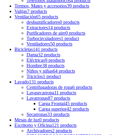
Teléfonos inalámbricos
4 products
Termos, Mates y accesorios
39 products
Valijas
7 products
Ventilación
65 products
deshumificadores
0 products
Extractores
14 products
Purificadores de aire
0 products
Turbocirculadores
1 product
Ventiladores
50 products
Bicicletas
141 products
Dama
32 products
Eléctricas
9 products
Hombre
38 products
Niños y niñas
64 products
Triciclos
1 product
Lavado
131 products
Centrifugadoras de ropa
6 products
Lavasecarropa
11 products
Lavarropas
87 products
Carga Frontal
45 products
Carga superior
42 products
Secarropas
33 products
Mesas de luz
0 products
Escritorio y Oficina
121 products
Archivadores
2 products