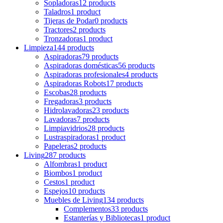
Sopladoras
12 products
Taladros
1 product
Tijeras de Podar
0 products
Tractores
2 products
Tronzadoras
1 product
Limpieza
144 products
Aspiradoras
79 products
Aspiradoras domésticas
56 products
Aspiradoras profesionales
4 products
Aspiradoras Robots
17 products
Escobas
28 products
Fregadoras
3 products
Hidrolavadoras
23 products
Lavadoras
7 products
Limpiavidrios
28 products
Lustraspiradoras
1 product
Papeleras
2 products
Living
287 products
Alfombras
1 product
Biombos
1 product
Cestos
1 product
Espejos
10 products
Muebles de Living
134 products
Complementos
33 products
Estanterías y Bibliotecas
1 product