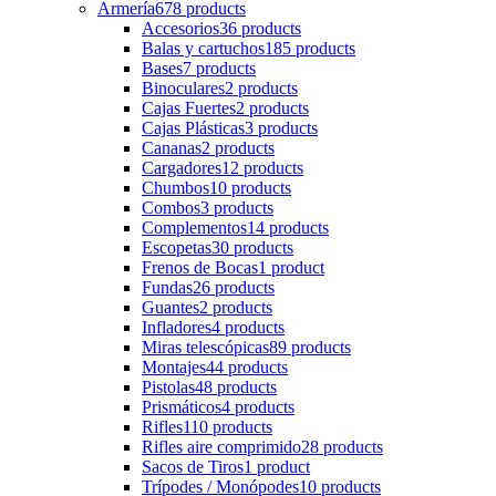
Armería
678 products
Accesorios
36 products
Balas y cartuchos
185 products
Bases
7 products
Binoculares
2 products
Cajas Fuertes
2 products
Cajas Plásticas
3 products
Cananas
2 products
Cargadores
12 products
Chumbos
10 products
Combos
3 products
Complementos
14 products
Escopetas
30 products
Frenos de Bocas
1 product
Fundas
26 products
Guantes
2 products
Infladores
4 products
Miras telescópicas
89 products
Montajes
44 products
Pistolas
48 products
Prismáticos
4 products
Rifles
110 products
Rifles aire comprimido
28 products
Sacos de Tiros
1 product
Trípodes / Monópodes
10 products