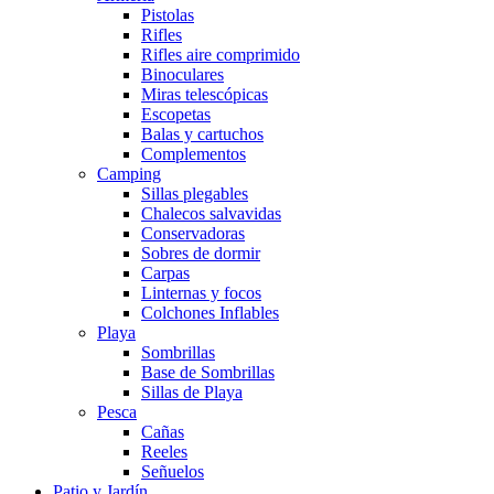
Pistolas
Rifles
Rifles aire comprimido
Binoculares
Miras telescópicas
Escopetas
Balas y cartuchos
Complementos
Camping
Sillas plegables
Chalecos salvavidas
Conservadoras
Sobres de dormir
Carpas
Linternas y focos
Colchones Inflables
Playa
Sombrillas
Base de Sombrillas
Sillas de Playa
Pesca
Cañas
Reeles
Señuelos
Patio y Jardín