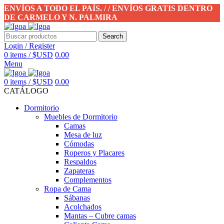
ENVÍOS A TODO EL PAÍS. / / ENVÍOS GRATIS DENTRO
DE CARMELO Y N. PALMIRA
Search
Login / Register
0
items
/
$USD
0.00
Menu
0
items
/
$USD
0.00
CATÁLOGO
Dormitorio
Muebles de Dormitorio
Camas
Mesa de luz
Cómodas
Roperos y Placares
Respaldos
Zapateras
Complementos
Ropa de Cama
Sábanas
Acolchados
Mantas – Cubre camas