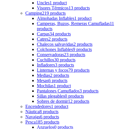
Uncles
1 product
Visores Térmicos
13 products
Camping
219 products
Almohadas Inflables
1 product
Camperas, Buzos, Remeras Camufladas
11
products
Carpas
34 products
Catres
2 products
Chalecos salvavidas
2 products
Colchones Inflables
9 products
Conservadoras
23 products
Cuchillos
30 products
Infladores
3 products
Linternas y focos
79 products
Medias
2 products
Mesas
6 products
Mochilas
1 product
Pantalones Camuflados
3 products
Sillas plegables
0 products
Sobres de dormir
12 products
Encendedores
1 product
Náutica
8 products
Navajas
6 products
Pesca
185 products
Anzuelos
0 products