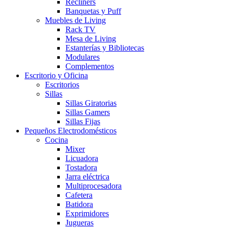
Recliners
Banquetas y Puff
Muebles de Living
Rack TV
Mesa de Living
Estanterías y Bibliotecas
Modulares
Complementos
Escritorio y Oficina
Escritorios
Sillas
Sillas Giratorias
Sillas Gamers
Sillas Fijas
Pequeños Electrodomésticos
Cocina
Mixer
Licuadora
Tostadora
Jarra eléctrica
Multiprocesadora
Cafetera
Batidora
Exprimidores
Jugueras