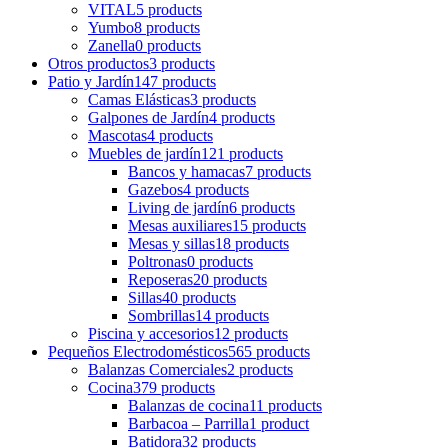
VITAL
5 products
Yumbo
8 products
Zanella
0 products
Otros productos
3 products
Patio y Jardín
147 products
Camas Elásticas
3 products
Galpones de Jardín
4 products
Mascotas
4 products
Muebles de jardín
121 products
Bancos y hamacas
7 products
Gazebos
4 products
Living de jardín
6 products
Mesas auxiliares
15 products
Mesas y sillas
18 products
Poltronas
0 products
Reposeras
20 products
Sillas
40 products
Sombrillas
14 products
Piscina y accesorios
12 products
Pequeños Electrodomésticos
565 products
Balanzas Comerciales
2 products
Cocina
379 products
Balanzas de cocina
11 products
Barbacoa – Parrilla
1 product
Batidora
32 products