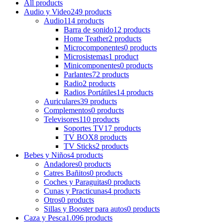
All
products
Audio y Video
249 products
Audio
114 products
Barra de sonido
12 products
Home Teather
2 products
Microcomponentes
0 products
Microsistemas
1 product
Minicomponentes
0 products
Parlantes
72 products
Radio
2 products
Radios Portátiles
14 products
Auriculares
39 products
Complementos
0 products
Televisores
110 products
Soportes TV
17 products
TV BOX
8 products
TV Sticks
2 products
Bebes y Niños
4 products
Andadores
0 products
Catres Bañitos
0 products
Coches y Paraguitas
0 products
Cunas y Practicunas
4 products
Otros
0 products
Sillas y Booster para autos
0 products
Caza y Pesca
1.096 products