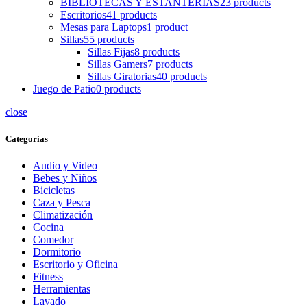
BIBLIOTECAS Y ESTANTERIAS
23 products
Escritorios
41 products
Mesas para Laptops
1 product
Sillas
55 products
Sillas Fijas
8 products
Sillas Gamers
7 products
Sillas Giratorias
40 products
Juego de Patio
0 products
close
Categorias
Audio y Video
Bebes y Niños
Bicicletas
Caza y Pesca
Climatización
Cocina
Comedor
Dormitorio
Escritorio y Oficina
Fitness
Herramientas
Lavado