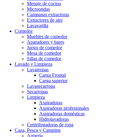
Menaje de cocina
Microondas
Campanas extractoras
Extractores de aire
Lavavajilla
Comedor
Muebles de comedor
Aparadores y bares
Juego de comedor
Mesa de comedor
Sillas de comedor
Lavado y Limpieza
Lavarropas
Carga Frontal
Carga superior
Lavasecarropa
Secarropas
Limpieza
Aspiradoras
Aspiradoras profesionales
Aspiradoras domésticas
Hidrolavadoras
Centrifugadoras de ropa
Caza, Pesca y Camping
Armería