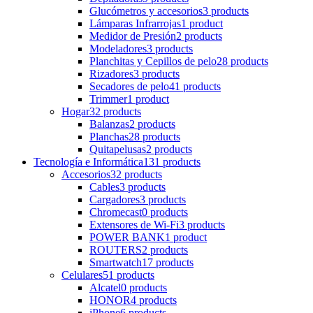
Glucómetros y accesorios
3 products
Lámparas Infrarrojas
1 product
Medidor de Presión
2 products
Modeladores
3 products
Planchitas y Cepillos de pelo
28 products
Rizadores
3 products
Secadores de pelo
41 products
Trimmer
1 product
Hogar
32 products
Balanzas
2 products
Planchas
28 products
Quitapelusas
2 products
Tecnología e Informática
131 products
Accesorios
32 products
Cables
3 products
Cargadores
3 products
Chromecast
0 products
Extensores de Wi-Fi
3 products
POWER BANK
1 product
ROUTERS
2 products
Smartwatch
17 products
Celulares
51 products
Alcatel
0 products
HONOR
4 products
iPhone
6 products