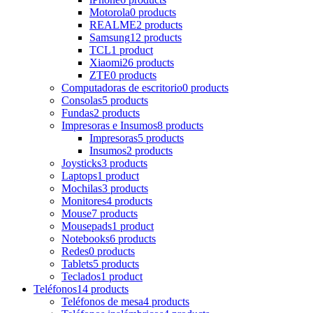
Motorola
0 products
REALME
2 products
Samsung
12 products
TCL
1 product
Xiaomi
26 products
ZTE
0 products
Computadoras de escritorio
0 products
Consolas
5 products
Fundas
2 products
Impresoras e Insumos
8 products
Impresoras
5 products
Insumos
2 products
Joysticks
3 products
Laptops
1 product
Mochilas
3 products
Monitores
4 products
Mouse
7 products
Mousepads
1 product
Notebooks
6 products
Redes
0 products
Tablets
5 products
Teclados
1 product
Teléfonos
14 products
Teléfonos de mesa
4 products