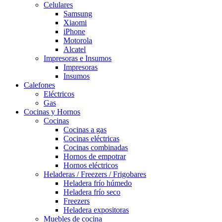
Celulares
Samsung
Xiaomi
iPhone
Motorola
Alcatel
Impresoras e Insumos
Impresoras
Insumos
Calefones
Eléctricos
Gas
Cocinas y Hornos
Cocinas
Cocinas a gas
Cocinas eléctricas
Cocinas combinadas
Hornos de empotrar
Hornos eléctricos
Heladeras / Freezers / Frigobares
Heladera frío húmedo
Heladera frío seco
Freezers
Heladera expositoras
Muebles de cocina