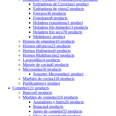
Enfriadoras de Cervezas
1 product
Enfriadoras de vinos
2 products
Freezers
36 products
Frigobares
8 products
Heladera expositoras
1 product
Heladera frío húmedo
13 products
Heladera frío seco
78 products
Multidoor
1 product
Hornos de empotrar
10 products
Hornos eléctricos
23 products
Hornos Halógenos
0 products
Hornos Multifunción
2 products
Lavavajilla
14 products
Menaje de cocina
0 products
Microondas
50 products
Soportes Microondas
1 product
Muebles de cocina
118 products
Purificadores
1 product
Comedor
121 products
Bancos
0 products
Muebles de comedor
116 products
Aparadores y bares
26 products
Butacas
4 products
Juego de comedor
55 products
Mesa de comedor
10 products