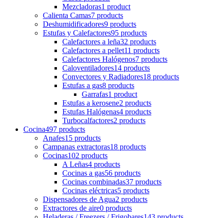
Mezcladoras
1 product
Calienta Camas
7 products
Deshumidificadores
9 products
Estufas y Calefactores
95 products
Calefactores a leña
32 products
Calefactores a pellet
11 products
Calefactores Halógenos
7 products
Caloventiladores
14 products
Convectores y Radiadores
18 products
Estufas a gas
8 products
Garrafas
1 product
Estufas a kerosene
2 products
Estufas Halógenas
4 products
Turbocalfactores
2 products
Cocina
497 products
Anafes
15 products
Campanas extractoras
18 products
Cocinas
102 products
A Leñas
4 products
Cocinas a gas
56 products
Cocinas combinadas
37 products
Cocinas eléctricas
5 products
Dispensadores de Agua
2 products
Extractores de aire
0 products
Heladeras / Freezers / Frigobares
143 products