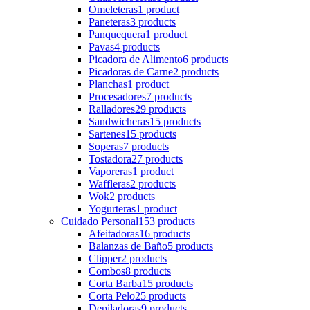
Omeleteras
1 product
Paneteras
3 products
Panquequera
1 product
Pavas
4 products
Picadora de Alimento
6 products
Picadoras de Carne
2 products
Planchas
1 product
Procesadores
7 products
Ralladores
29 products
Sandwicheras
15 products
Sartenes
15 products
Soperas
7 products
Tostadora
27 products
Vaporeras
1 product
Waffleras
2 products
Wok
2 products
Yogurteras
1 product
Cuidado Personal
153 products
Afeitadoras
16 products
Balanzas de Baño
5 products
Clipper
2 products
Combos
8 products
Corta Barba
15 products
Corta Pelo
25 products
Depiladoras
9 products