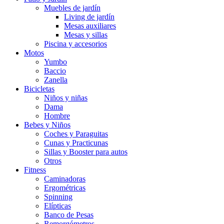
Muebles de jardín
Living de jardín
Mesas auxiliares
Mesas y sillas
Piscina y accesorios
Motos
Yumbo
Baccio
Zanella
Bicicletas
Niños y niñas
Dama
Hombre
Bebes y Niños
Coches y Paraguitas
Cunas y Practicunas
Sillas y Booster para autos
Otros
Fitness
Caminadoras
Ergométricas
Spinning
Elípticas
Banco de Pesas
Remorgómetros