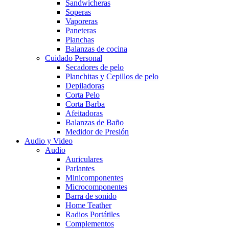
Sandwicheras
Soperas
Vaporeras
Paneteras
Planchas
Balanzas de cocina
Cuidado Personal
Secadores de pelo
Planchitas y Cepillos de pelo
Depiladoras
Corta Pelo
Corta Barba
Afeitadoras
Balanzas de Baño
Medidor de Presión
Audio y Video
Audio
Auriculares
Parlantes
Minicomponentes
Microcomponentes
Barra de sonido
Home Teather
Radios Portátiles
Complementos