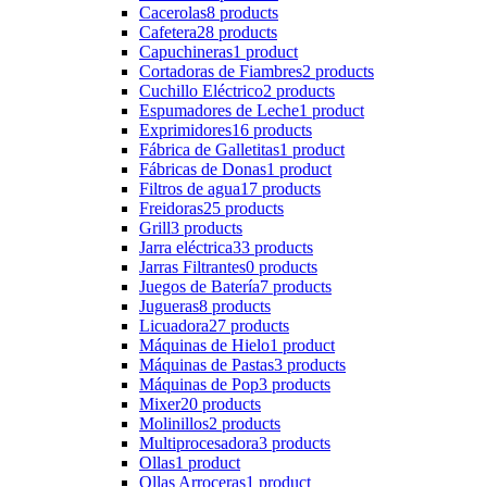
Cacerolas
8 products
Cafetera
28 products
Capuchineras
1 product
Cortadoras de Fiambres
2 products
Cuchillo Eléctrico
2 products
Espumadores de Leche
1 product
Exprimidores
16 products
Fábrica de Galletitas
1 product
Fábricas de Donas
1 product
Filtros de agua
17 products
Freidoras
25 products
Grill
3 products
Jarra eléctrica
33 products
Jarras Filtrantes
0 products
Juegos de Batería
7 products
Jugueras
8 products
Licuadora
27 products
Máquinas de Hielo
1 product
Máquinas de Pastas
3 products
Máquinas de Pop
3 products
Mixer
20 products
Molinillos
2 products
Multiprocesadora
3 products
Ollas
1 product
Ollas Arroceras
1 product