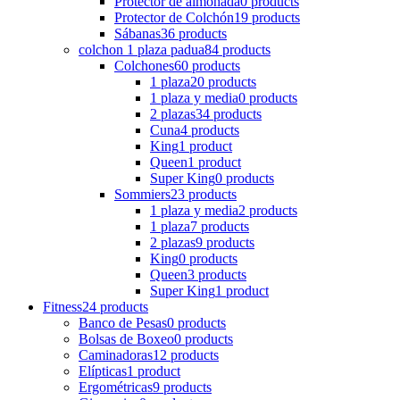
Protector de almohada
0 products
Protector de Colchón
19 products
Sábanas
36 products
colchon 1 plaza padua
84 products
Colchones
60 products
1 plaza
20 products
1 plaza y media
0 products
2 plazas
34 products
Cuna
4 products
King
1 product
Queen
1 product
Super King
0 products
Sommiers
23 products
1 plaza y media
2 products
1 plaza
7 products
2 plazas
9 products
King
0 products
Queen
3 products
Super King
1 product
Fitness
24 products
Banco de Pesas
0 products
Bolsas de Boxeo
0 products
Caminadoras
12 products
Elípticas
1 product
Ergométricas
9 products