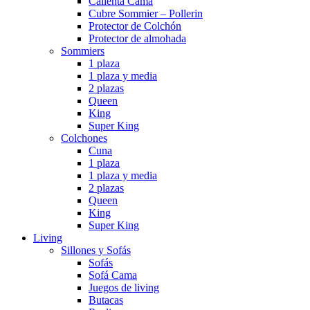
Calienta Cama
Cubre Sommier – Pollerin
Protector de Colchón
Protector de almohada
Sommiers
1 plaza
1 plaza y media
2 plazas
Queen
King
Super King
Colchones
Cuna
1 plaza
1 plaza y media
2 plazas
Queen
King
Super King
Living
Sillones y Sofás
Sofás
Sofá Cama
Juegos de living
Butacas