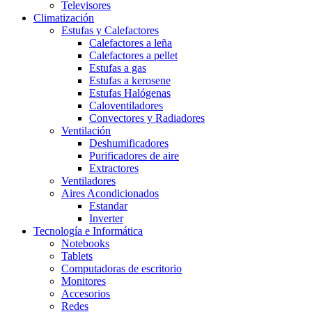
Televisores
Climatización
Estufas y Calefactores
Calefactores a leña
Calefactores a pellet
Estufas a gas
Estufas a kerosene
Estufas Halógenas
Caloventiladores
Convectores y Radiadores
Ventilación
Deshumificadores
Purificadores de aire
Extractores
Ventiladores
Aires Acondicionados
Estandar
Inverter
Tecnología e Informática
Notebooks
Tablets
Computadoras de escritorio
Monitores
Accesorios
Redes