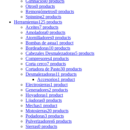
Gimnacios
0 products
Otros
0 products
Remorgómetros
0 products
Spinning
2 products
Herramientas
125 products
Aceites
7 products
Amoladora
0 products
Atornilladores
0 products
Bombas de agua
1 product
Bordeadoras
10 products
Cabezales Desmalezadoras
5 products
Compresores
4 products
Corta cerco
7 products
Cortadora de Pasto
30 products
Desmalezadoras
11 products
Accesorios
1 product
Electrosierras
1 product
Generadores
2 products
Hoyadoras
1 product
Lijadoras
0 products
Mechas
1 product
Motosierras
20 products
Podadoras
3 products
Pulverizadores
6 products
Sierras
0 products