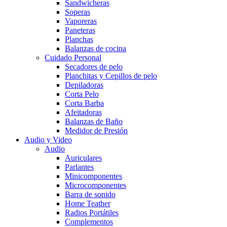
Sandwicheras
Soperas
Vaporeras
Paneteras
Planchas
Balanzas de cocina
Cuidado Personal
Secadores de pelo
Planchitas y Cepillos de pelo
Depiladoras
Corta Pelo
Corta Barba
Afeitadoras
Balanzas de Baño
Medidor de Presión
Audio y Video
Audio
Auriculares
Parlantes
Minicomponentes
Microcomponentes
Barra de sonido
Home Teather
Radios Portátiles
Complementos