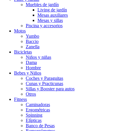
Muebles de jardín
Living de jardín
Mesas auxiliares
Mesas y sillas
Piscina y accesorios
Motos
Yumbo
Baccio
Zanella
Bicicletas
Niños y niñas
Dama
Hombre
Bebes y Niños
Coches y Paraguitas
Cunas y Practicunas
Sillas y Booster para autos
Otros
Fitness
Caminadoras
Ergométricas
Spinning
Elípticas
Banco de Pesas
Remorgómetros