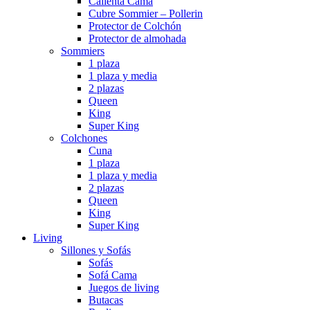
Calienta Cama
Cubre Sommier – Pollerin
Protector de Colchón
Protector de almohada
Sommiers
1 plaza
1 plaza y media
2 plazas
Queen
King
Super King
Colchones
Cuna
1 plaza
1 plaza y media
2 plazas
Queen
King
Super King
Living
Sillones y Sofás
Sofás
Sofá Cama
Juegos de living
Butacas