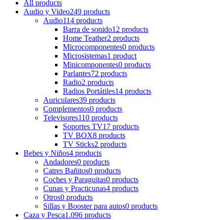
All
products
Audio y Video
249 products
Audio
114 products
Barra de sonido
12 products
Home Teather
2 products
Microcomponentes
0 products
Microsistemas
1 product
Minicomponentes
0 products
Parlantes
72 products
Radio
2 products
Radios Portátiles
14 products
Auriculares
39 products
Complementos
0 products
Televisores
110 products
Soportes TV
17 products
TV BOX
8 products
TV Sticks
2 products
Bebes y Niños
4 products
Andadores
0 products
Catres Bañitos
0 products
Coches y Paraguitas
0 products
Cunas y Practicunas
4 products
Otros
0 products
Sillas y Booster para autos
0 products
Caza y Pesca
1.096 products