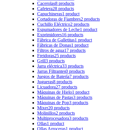
Cacerolas
8 products
Cafetera
28 products
Capuchineras
1 product
Cortadoras de Fiambres
2 products
Cuchillo Eléctrico
2 products
Espumadores de Leche
1 product
Exprimidores
16 products
Fábrica de Galletitas
1 product
Fábricas de Donas
1 product
Filtros de agua
17 products
Freidoras
25 products
Grill
3 products
Jarra eléctrica
33 products
Jarras Filtrantes
0 products
Juegos de Batería
7 products
Jugueras
8 products
Licuadora
27 products
Máquinas de Hielo
1 product
Máquinas de Pastas
3 products
Máquinas de Pop
3 products
Mixer
20 products
Molinillos
2 products
Multiprocesadora
3 products
Ollas
1 product
Ollas Arroceras
1 product