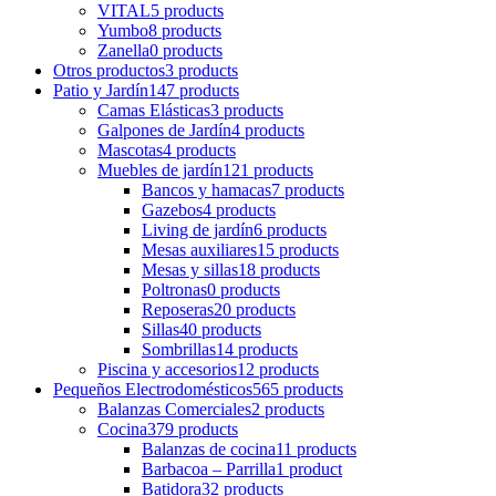
VITAL
5 products
Yumbo
8 products
Zanella
0 products
Otros productos
3 products
Patio y Jardín
147 products
Camas Elásticas
3 products
Galpones de Jardín
4 products
Mascotas
4 products
Muebles de jardín
121 products
Bancos y hamacas
7 products
Gazebos
4 products
Living de jardín
6 products
Mesas auxiliares
15 products
Mesas y sillas
18 products
Poltronas
0 products
Reposeras
20 products
Sillas
40 products
Sombrillas
14 products
Piscina y accesorios
12 products
Pequeños Electrodomésticos
565 products
Balanzas Comerciales
2 products
Cocina
379 products
Balanzas de cocina
11 products
Barbacoa – Parrilla
1 product
Batidora
32 products