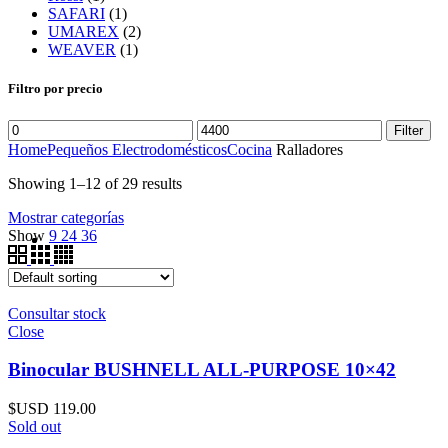
SAFARI
(1)
UMAREX
(2)
WEAVER
(1)
Filtro por precio
Filter
Home
Pequeños Electrodomésticos
Cocina
Ralladores
Showing 1–12 of 29 results
Mostrar categorías
Show
9
24
36
Consultar stock
Close
Binocular BUSHNELL ALL-PURPOSE 10×42
$USD
119.00
Sold out