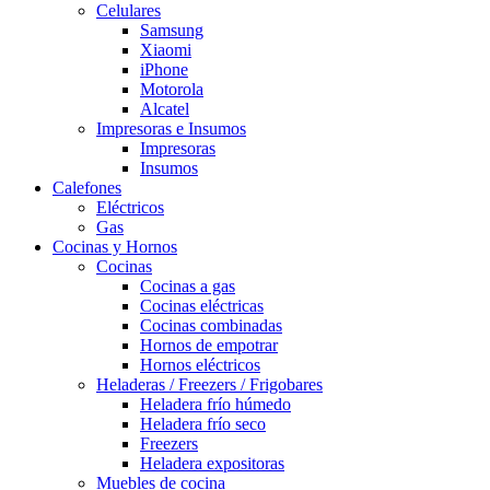
Celulares
Samsung
Xiaomi
iPhone
Motorola
Alcatel
Impresoras e Insumos
Impresoras
Insumos
Calefones
Eléctricos
Gas
Cocinas y Hornos
Cocinas
Cocinas a gas
Cocinas eléctricas
Cocinas combinadas
Hornos de empotrar
Hornos eléctricos
Heladeras / Freezers / Frigobares
Heladera frío húmedo
Heladera frío seco
Freezers
Heladera expositoras
Muebles de cocina