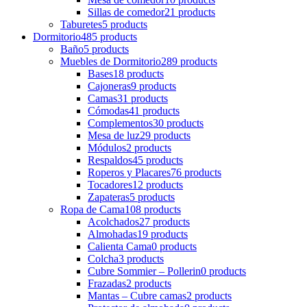
Sillas de comedor
21 products
Taburetes
5 products
Dormitorio
485 products
Baño
5 products
Muebles de Dormitorio
289 products
Bases
18 products
Cajoneras
9 products
Camas
31 products
Cómodas
41 products
Complementos
30 products
Mesa de luz
29 products
Módulos
2 products
Respaldos
45 products
Roperos y Placares
76 products
Tocadores
12 products
Zapateras
5 products
Ropa de Cama
108 products
Acolchados
27 products
Almohadas
19 products
Calienta Cama
0 products
Colcha
3 products
Cubre Sommier – Pollerin
0 products
Frazadas
2 products
Mantas – Cubre camas
2 products