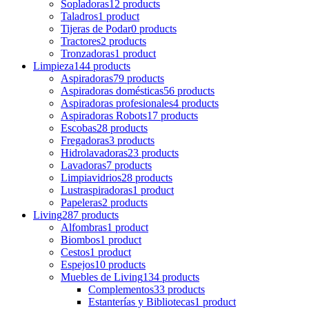
Sopladoras
12 products
Taladros
1 product
Tijeras de Podar
0 products
Tractores
2 products
Tronzadoras
1 product
Limpieza
144 products
Aspiradoras
79 products
Aspiradoras domésticas
56 products
Aspiradoras profesionales
4 products
Aspiradoras Robots
17 products
Escobas
28 products
Fregadoras
3 products
Hidrolavadoras
23 products
Lavadoras
7 products
Limpiavidrios
28 products
Lustraspiradoras
1 product
Papeleras
2 products
Living
287 products
Alfombras
1 product
Biombos
1 product
Cestos
1 product
Espejos
10 products
Muebles de Living
134 products
Complementos
33 products
Estanterías y Bibliotecas
1 product