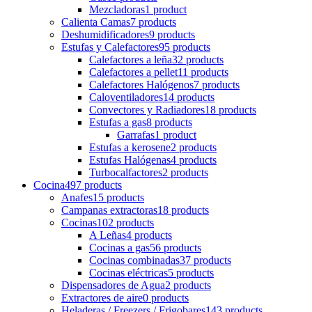
Mezcladoras
1 product
Calienta Camas
7 products
Deshumidificadores
9 products
Estufas y Calefactores
95 products
Calefactores a leña
32 products
Calefactores a pellet
11 products
Calefactores Halógenos
7 products
Caloventiladores
14 products
Convectores y Radiadores
18 products
Estufas a gas
8 products
Garrafas
1 product
Estufas a kerosene
2 products
Estufas Halógenas
4 products
Turbocalfactores
2 products
Cocina
497 products
Anafes
15 products
Campanas extractoras
18 products
Cocinas
102 products
A Leñas
4 products
Cocinas a gas
56 products
Cocinas combinadas
37 products
Cocinas eléctricas
5 products
Dispensadores de Agua
2 products
Extractores de aire
0 products
Heladeras / Freezers / Frigobares
143 products