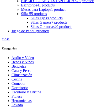
BIBLIOTECAS Y ESTANTERIAS
23 products
Escritorios
41 products
Mesas para Laptops
1 product
Sillas
55 products
Sillas Fijas
8 products
Sillas Gamers
7 products
Sillas Giratorias
40 products
Juego de Patio
0 products
close
Categorias
Audio y Video
Bebes y Niños
Bicicletas
Caza y Pesca
Climatización
Cocina
Comedor
Dormitorio
Escritorio y Oficina
Fitness
Herramientas
Lavado