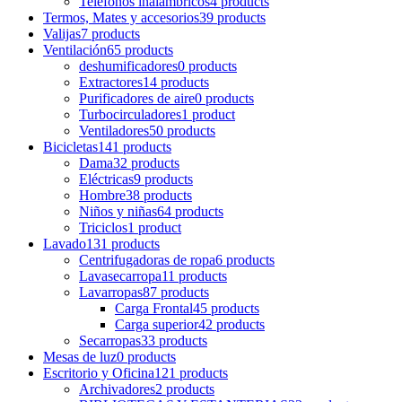
Teléfonos inalámbricos
4 products
Termos, Mates y accesorios
39 products
Valijas
7 products
Ventilación
65 products
deshumificadores
0 products
Extractores
14 products
Purificadores de aire
0 products
Turbocirculadores
1 product
Ventiladores
50 products
Bicicletas
141 products
Dama
32 products
Eléctricas
9 products
Hombre
38 products
Niños y niñas
64 products
Triciclos
1 product
Lavado
131 products
Centrifugadoras de ropa
6 products
Lavasecarropa
11 products
Lavarropas
87 products
Carga Frontal
45 products
Carga superior
42 products
Secarropas
33 products
Mesas de luz
0 products
Escritorio y Oficina
121 products
Archivadores
2 products