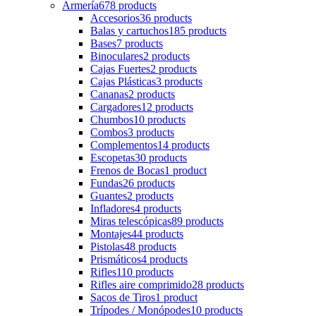
Armería
678 products
Accesorios
36 products
Balas y cartuchos
185 products
Bases
7 products
Binoculares
2 products
Cajas Fuertes
2 products
Cajas Plásticas
3 products
Cananas
2 products
Cargadores
12 products
Chumbos
10 products
Combos
3 products
Complementos
14 products
Escopetas
30 products
Frenos de Bocas
1 product
Fundas
26 products
Guantes
2 products
Infladores
4 products
Miras telescópicas
89 products
Montajes
44 products
Pistolas
48 products
Prismáticos
4 products
Rifles
110 products
Rifles aire comprimido
28 products
Sacos de Tiros
1 product
Trípodes / Monópodes
10 products