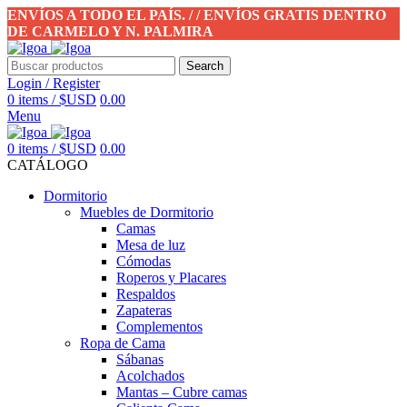
ENVÍOS A TODO EL PAÍS. / / ENVÍOS GRATIS DENTRO
DE CARMELO Y N. PALMIRA
Search
Login / Register
0
items
/
$USD
0.00
Menu
0
items
/
$USD
0.00
CATÁLOGO
Dormitorio
Muebles de Dormitorio
Camas
Mesa de luz
Cómodas
Roperos y Placares
Respaldos
Zapateras
Complementos
Ropa de Cama
Sábanas
Acolchados
Mantas – Cubre camas