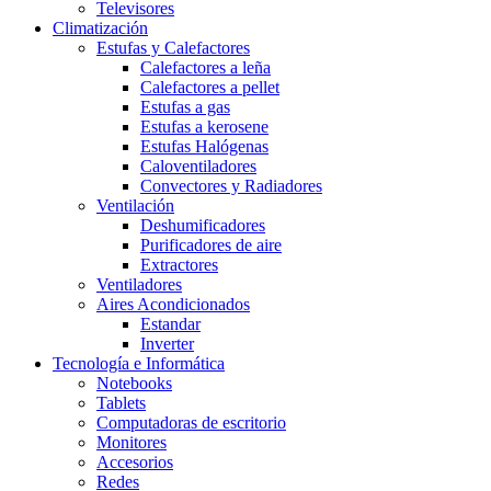
Televisores
Climatización
Estufas y Calefactores
Calefactores a leña
Calefactores a pellet
Estufas a gas
Estufas a kerosene
Estufas Halógenas
Caloventiladores
Convectores y Radiadores
Ventilación
Deshumificadores
Purificadores de aire
Extractores
Ventiladores
Aires Acondicionados
Estandar
Inverter
Tecnología e Informática
Notebooks
Tablets
Computadoras de escritorio
Monitores
Accesorios
Redes