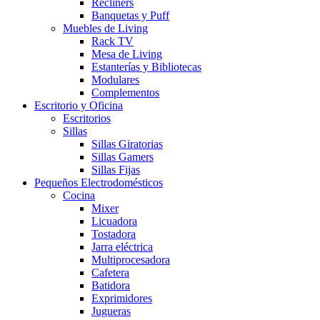
Recliners
Banquetas y Puff
Muebles de Living
Rack TV
Mesa de Living
Estanterías y Bibliotecas
Modulares
Complementos
Escritorio y Oficina
Escritorios
Sillas
Sillas Giratorias
Sillas Gamers
Sillas Fijas
Pequeños Electrodomésticos
Cocina
Mixer
Licuadora
Tostadora
Jarra eléctrica
Multiprocesadora
Cafetera
Batidora
Exprimidores
Jugueras