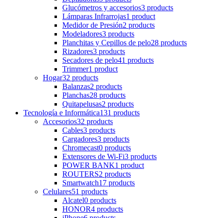
Glucómetros y accesorios
3 products
Lámparas Infrarrojas
1 product
Medidor de Presión
2 products
Modeladores
3 products
Planchitas y Cepillos de pelo
28 products
Rizadores
3 products
Secadores de pelo
41 products
Trimmer
1 product
Hogar
32 products
Balanzas
2 products
Planchas
28 products
Quitapelusas
2 products
Tecnología e Informática
131 products
Accesorios
32 products
Cables
3 products
Cargadores
3 products
Chromecast
0 products
Extensores de Wi-Fi
3 products
POWER BANK
1 product
ROUTERS
2 products
Smartwatch
17 products
Celulares
51 products
Alcatel
0 products
HONOR
4 products
iPhone
6 products