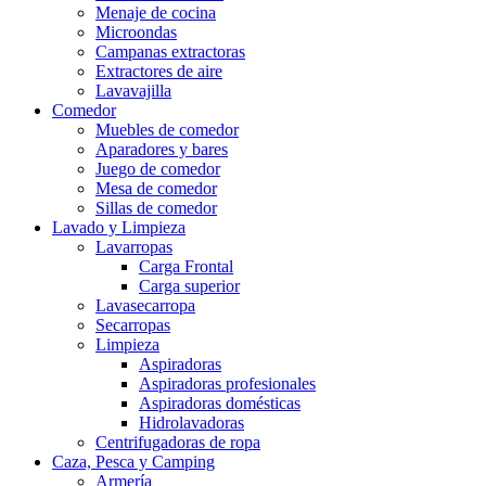
Menaje de cocina
Microondas
Campanas extractoras
Extractores de aire
Lavavajilla
Comedor
Muebles de comedor
Aparadores y bares
Juego de comedor
Mesa de comedor
Sillas de comedor
Lavado y Limpieza
Lavarropas
Carga Frontal
Carga superior
Lavasecarropa
Secarropas
Limpieza
Aspiradoras
Aspiradoras profesionales
Aspiradoras domésticas
Hidrolavadoras
Centrifugadoras de ropa
Caza, Pesca y Camping
Armería