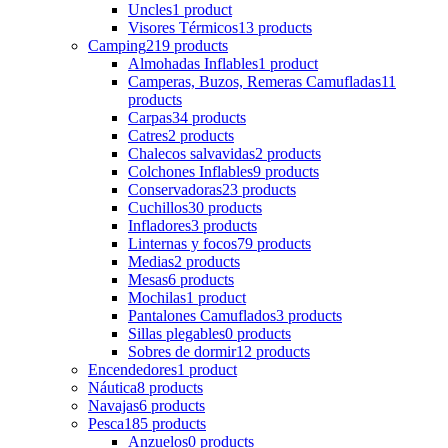
Uncles
1 product
Visores Térmicos
13 products
Camping
219 products
Almohadas Inflables
1 product
Camperas, Buzos, Remeras Camufladas
11
products
Carpas
34 products
Catres
2 products
Chalecos salvavidas
2 products
Colchones Inflables
9 products
Conservadoras
23 products
Cuchillos
30 products
Infladores
3 products
Linternas y focos
79 products
Medias
2 products
Mesas
6 products
Mochilas
1 product
Pantalones Camuflados
3 products
Sillas plegables
0 products
Sobres de dormir
12 products
Encendedores
1 product
Náutica
8 products
Navajas
6 products
Pesca
185 products
Anzuelos
0 products