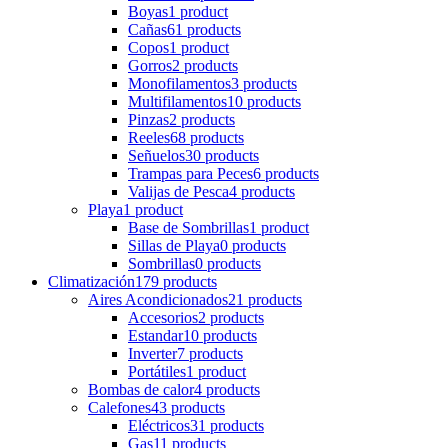
Boyas
1 product
Cañas
61 products
Copos
1 product
Gorros
2 products
Monofilamentos
3 products
Multifilamentos
10 products
Pinzas
2 products
Reeles
68 products
Señuelos
30 products
Trampas para Peces
6 products
Valijas de Pesca
4 products
Playa
1 product
Base de Sombrillas
1 product
Sillas de Playa
0 products
Sombrillas
0 products
Climatización
179 products
Aires Acondicionados
21 products
Accesorios
2 products
Estandar
10 products
Inverter
7 products
Portátiles
1 product
Bombas de calor
4 products
Calefones
43 products
Eléctricos
31 products
Gas
11 products