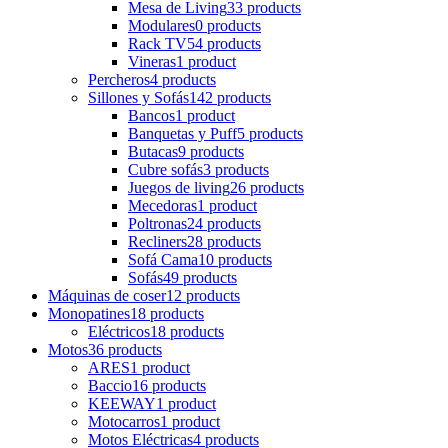
Mesa de Living
33 products
Modulares
0 products
Rack TV
54 products
Vineras
1 product
Percheros
4 products
Sillones y Sofás
142 products
Bancos
1 product
Banquetas y Puff
5 products
Butacas
9 products
Cubre sofás
3 products
Juegos de living
26 products
Mecedoras
1 product
Poltronas
24 products
Recliners
28 products
Sofá Cama
10 products
Sofás
49 products
Máquinas de coser
12 products
Monopatines
18 products
Eléctricos
18 products
Motos
36 products
ARES
1 product
Baccio
16 products
KEEWAY
1 product
Motocarros
1 product
Motos Eléctricas
4 products