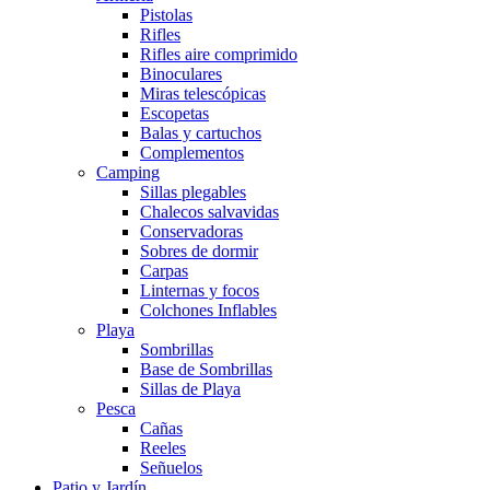
Pistolas
Rifles
Rifles aire comprimido
Binoculares
Miras telescópicas
Escopetas
Balas y cartuchos
Complementos
Camping
Sillas plegables
Chalecos salvavidas
Conservadoras
Sobres de dormir
Carpas
Linternas y focos
Colchones Inflables
Playa
Sombrillas
Base de Sombrillas
Sillas de Playa
Pesca
Cañas
Reeles
Señuelos
Patio y Jardín