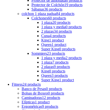
Protector de almohada
0 products
Protector de Colchón
19 products
Sábanas
36 products
colchon 1 plaza padua
84 products
Colchones
60 products
1 plaza
20 products
1 plaza y media
0 products
2 plazas
34 products
Cuna
4 products
King
1 product
Queen
1 product
Super King
0 products
Sommiers
23 products
1 plaza y media
2 products
1 plaza
7 products
2 plazas
9 products
King
0 products
Queen
3 products
Super King
1 product
Fitness
24 products
Banco de Pesas
0 products
Bolsas de Boxeo
0 products
Caminadoras
12 products
Elípticas
1 product
Ergométricas
9 products