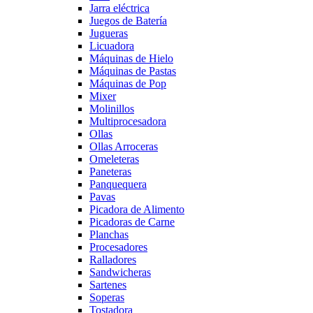
Jarra eléctrica
Juegos de Batería
Jugueras
Licuadora
Máquinas de Hielo
Máquinas de Pastas
Máquinas de Pop
Mixer
Molinillos
Multiprocesadora
Ollas
Ollas Arroceras
Omeleteras
Paneteras
Panquequera
Pavas
Picadora de Alimento
Picadoras de Carne
Planchas
Procesadores
Ralladores
Sandwicheras
Sartenes
Soperas
Tostadora