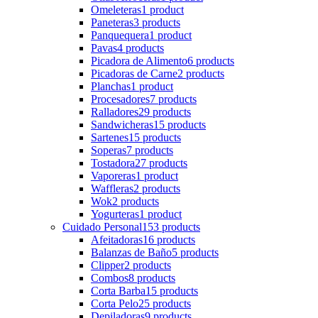
Omeleteras
1 product
Paneteras
3 products
Panquequera
1 product
Pavas
4 products
Picadora de Alimento
6 products
Picadoras de Carne
2 products
Planchas
1 product
Procesadores
7 products
Ralladores
29 products
Sandwicheras
15 products
Sartenes
15 products
Soperas
7 products
Tostadora
27 products
Vaporeras
1 product
Waffleras
2 products
Wok
2 products
Yogurteras
1 product
Cuidado Personal
153 products
Afeitadoras
16 products
Balanzas de Baño
5 products
Clipper
2 products
Combos
8 products
Corta Barba
15 products
Corta Pelo
25 products
Depiladoras
9 products