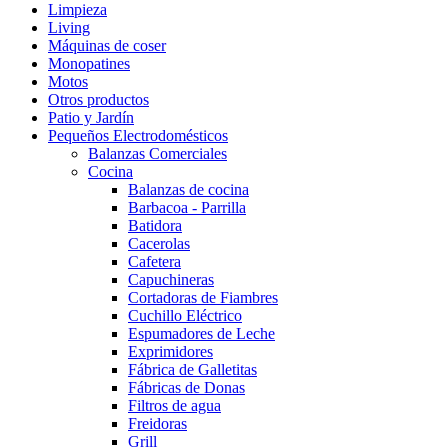
Limpieza
Living
Máquinas de coser
Monopatines
Motos
Otros productos
Patio y Jardín
Pequeños Electrodomésticos
Balanzas Comerciales
Cocina
Balanzas de cocina
Barbacoa - Parrilla
Batidora
Cacerolas
Cafetera
Capuchineras
Cortadoras de Fiambres
Cuchillo Eléctrico
Espumadores de Leche
Exprimidores
Fábrica de Galletitas
Fábricas de Donas
Filtros de agua
Freidoras
Grill