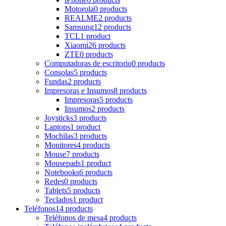
Motorola
0 products
REALME
2 products
Samsung
12 products
TCL
1 product
Xiaomi
26 products
ZTE
0 products
Computadoras de escritorio
0 products
Consolas
5 products
Fundas
2 products
Impresoras e Insumos
8 products
Impresoras
5 products
Insumos
2 products
Joysticks
3 products
Laptops
1 product
Mochilas
3 products
Monitores
4 products
Mouse
7 products
Mousepads
1 product
Notebooks
6 products
Redes
0 products
Tablets
5 products
Teclados
1 product
Teléfonos
14 products
Teléfonos de mesa
4 products