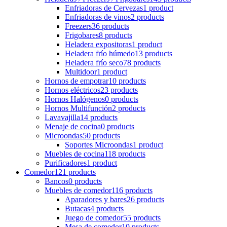
Enfriadoras de Cervezas
1 product
Enfriadoras de vinos
2 products
Freezers
36 products
Frigobares
8 products
Heladera expositoras
1 product
Heladera frío húmedo
13 products
Heladera frío seco
78 products
Multidoor
1 product
Hornos de empotrar
10 products
Hornos eléctricos
23 products
Hornos Halógenos
0 products
Hornos Multifunción
2 products
Lavavajilla
14 products
Menaje de cocina
0 products
Microondas
50 products
Soportes Microondas
1 product
Muebles de cocina
118 products
Purificadores
1 product
Comedor
121 products
Bancos
0 products
Muebles de comedor
116 products
Aparadores y bares
26 products
Butacas
4 products
Juego de comedor
55 products
Mesa de comedor
10 products