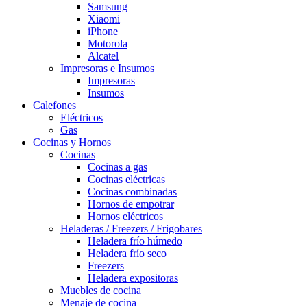
Samsung
Xiaomi
iPhone
Motorola
Alcatel
Impresoras e Insumos
Impresoras
Insumos
Calefones
Eléctricos
Gas
Cocinas y Hornos
Cocinas
Cocinas a gas
Cocinas eléctricas
Cocinas combinadas
Hornos de empotrar
Hornos eléctricos
Heladeras / Freezers / Frigobares
Heladera frío húmedo
Heladera frío seco
Freezers
Heladera expositoras
Muebles de cocina
Menaje de cocina