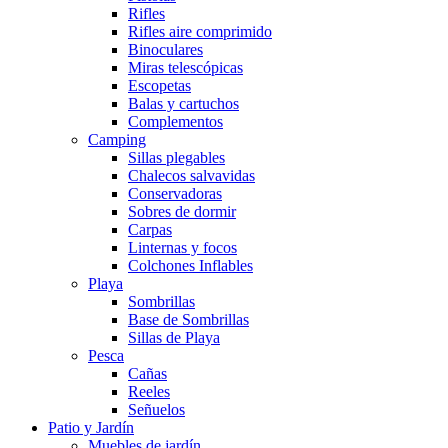
Rifles
Rifles aire comprimido
Binoculares
Miras telescópicas
Escopetas
Balas y cartuchos
Complementos
Camping
Sillas plegables
Chalecos salvavidas
Conservadoras
Sobres de dormir
Carpas
Linternas y focos
Colchones Inflables
Playa
Sombrillas
Base de Sombrillas
Sillas de Playa
Pesca
Cañas
Reeles
Señuelos
Patio y Jardín
Muebles de jardín