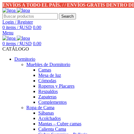
ENVÍOS A TODO EL PAÍS. / / ENVÍOS GRATIS DENTRO 
Search
Login / Register
0
items
/
$USD
0.00
Menu
0
items
/
$USD
0.00
CATÁLOGO
Dormitorio
Muebles de Dormitorio
Camas
Mesa de luz
Cómodas
Roperos y Placares
Respaldos
Zapateras
Complementos
Ropa de Cama
Sábanas
Acolchados
Mantas – Cubre camas
Calienta Cama