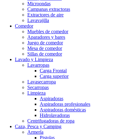
Microondas
Campanas extractoras
Extractores de aire
Lavavajilla
Comedor
Muebles de comedor
Aparadores y bares
Juego de comedor
Mesa de comedor
Sillas de comedor
Lavado y Limpieza
Lavarropas
Carga Frontal
Carga superior
Lavasecarropa
Secarropas
Limpieza
Aspiradoras
Aspiradoras profesionales
Aspiradoras domésticas
Hidrolavadoras
Centrifugadoras de ropa
Caza, Pesca y Camping
Armería
Pistolas