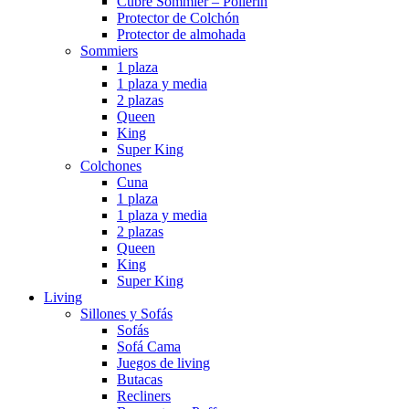
Cubre Sommier – Pollerin
Protector de Colchón
Protector de almohada
Sommiers
1 plaza
1 plaza y media
2 plazas
Queen
King
Super King
Colchones
Cuna
1 plaza
1 plaza y media
2 plazas
Queen
King
Super King
Living
Sillones y Sofás
Sofás
Sofá Cama
Juegos de living
Butacas
Recliners