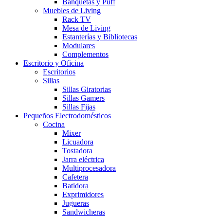
Banquetas y Puff
Muebles de Living
Rack TV
Mesa de Living
Estanterías y Bibliotecas
Modulares
Complementos
Escritorio y Oficina
Escritorios
Sillas
Sillas Giratorias
Sillas Gamers
Sillas Fijas
Pequeños Electrodomésticos
Cocina
Mixer
Licuadora
Tostadora
Jarra eléctrica
Multiprocesadora
Cafetera
Batidora
Exprimidores
Jugueras
Sandwicheras