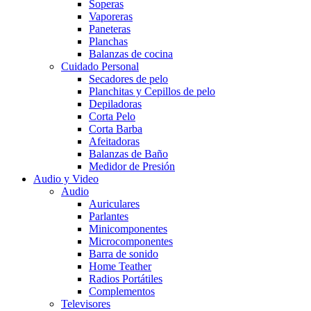
Soperas
Vaporeras
Paneteras
Planchas
Balanzas de cocina
Cuidado Personal
Secadores de pelo
Planchitas y Cepillos de pelo
Depiladoras
Corta Pelo
Corta Barba
Afeitadoras
Balanzas de Baño
Medidor de Presión
Audio y Video
Audio
Auriculares
Parlantes
Minicomponentes
Microcomponentes
Barra de sonido
Home Teather
Radios Portátiles
Complementos
Televisores