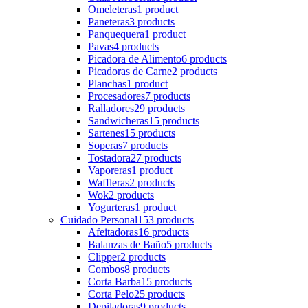
Omeleteras
1 product
Paneteras
3 products
Panquequera
1 product
Pavas
4 products
Picadora de Alimento
6 products
Picadoras de Carne
2 products
Planchas
1 product
Procesadores
7 products
Ralladores
29 products
Sandwicheras
15 products
Sartenes
15 products
Soperas
7 products
Tostadora
27 products
Vaporeras
1 product
Waffleras
2 products
Wok
2 products
Yogurteras
1 product
Cuidado Personal
153 products
Afeitadoras
16 products
Balanzas de Baño
5 products
Clipper
2 products
Combos
8 products
Corta Barba
15 products
Corta Pelo
25 products
Depiladoras
9 products