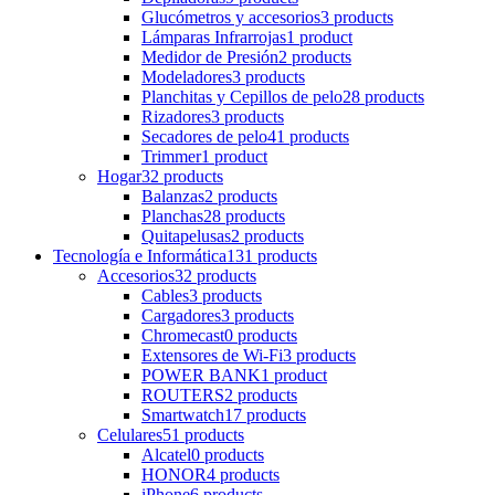
Glucómetros y accesorios
3 products
Lámparas Infrarrojas
1 product
Medidor de Presión
2 products
Modeladores
3 products
Planchitas y Cepillos de pelo
28 products
Rizadores
3 products
Secadores de pelo
41 products
Trimmer
1 product
Hogar
32 products
Balanzas
2 products
Planchas
28 products
Quitapelusas
2 products
Tecnología e Informática
131 products
Accesorios
32 products
Cables
3 products
Cargadores
3 products
Chromecast
0 products
Extensores de Wi-Fi
3 products
POWER BANK
1 product
ROUTERS
2 products
Smartwatch
17 products
Celulares
51 products
Alcatel
0 products
HONOR
4 products
iPhone
6 products