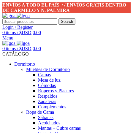
ENVÍOS A TODO EL PAÍS. / / ENVÍOS GRATIS DENTRO
DE CARMELO Y N. PALMIRA
Search
Login / Register
0
items
/
$USD
0.00
Menu
0
items
/
$USD
0.00
CATÁLOGO
Dormitorio
Muebles de Dormitorio
Camas
Mesa de luz
Cómodas
Roperos y Placares
Respaldos
Zapateras
Complementos
Ropa de Cama
Sábanas
Acolchados
Mantas – Cubre camas