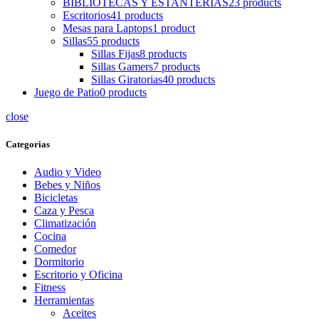
BIBLIOTECAS Y ESTANTERIAS
23 products
Escritorios
41 products
Mesas para Laptops
1 product
Sillas
55 products
Sillas Fijas
8 products
Sillas Gamers
7 products
Sillas Giratorias
40 products
Juego de Patio
0 products
close
Categorias
Audio y Video
Bebes y Niños
Bicicletas
Caza y Pesca
Climatización
Cocina
Comedor
Dormitorio
Escritorio y Oficina
Fitness
Herramientas
Aceites