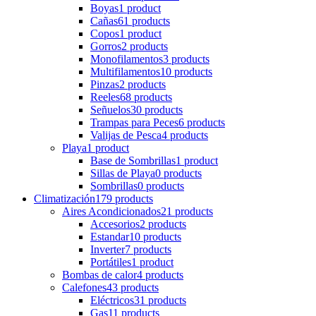
Boyas
1 product
Cañas
61 products
Copos
1 product
Gorros
2 products
Monofilamentos
3 products
Multifilamentos
10 products
Pinzas
2 products
Reeles
68 products
Señuelos
30 products
Trampas para Peces
6 products
Valijas de Pesca
4 products
Playa
1 product
Base de Sombrillas
1 product
Sillas de Playa
0 products
Sombrillas
0 products
Climatización
179 products
Aires Acondicionados
21 products
Accesorios
2 products
Estandar
10 products
Inverter
7 products
Portátiles
1 product
Bombas de calor
4 products
Calefones
43 products
Eléctricos
31 products
Gas
11 products