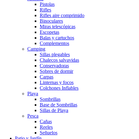
Pistolas
Rifles
Rifles aire comprimido
Binoculares
Miras telescópicas
Escopetas
Balas y cartuchos
Complementos
Camping
Sillas plegables
Chalecos salvavidas
Conservadoras
Sobres de dormir
Carpas
Linternas y focos
Colchones Inflables
Playa
Sombrillas
Base de Sombrillas
Sillas de Playa
Pesca
Cañas
Reeles
Señuelos
Patio y Jardín