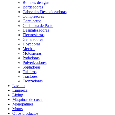
Bombas de agua
Bordeadoras
Cabezales Desmalezadoras
Compresores
Corta cerco
Cortadora de Pasto
Desmalezadoras
Electrosierras
Generadores
Hoyadoras
Mechas
Motosierras
Podadoras
Pulverizadores
Sopladoras
Taladros
Tractores
Tronzadoras
Lavado
Limpieza
Living
Máquinas de coser
Monopatines
Motos
Otros productos