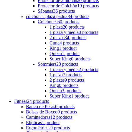
Protector de almohada
0 products
Protector de Colchón
19 products
Sábanas
36 products
colchon 1 plaza padua
84 products
Colchones
60 products
1 plaza
20 products
1 plaza y media
0 products
2 plazas
34 products
Cuna
4 products
King
1 product
Queen
1 product
Super King
0 products
Sommiers
23 products
1 plaza y media
2 products
1 plaza
7 products
2 plazas
9 products
King
0 products
Queen
3 products
Super King
1 product
Fitness
24 products
Banco de Pesas
0 products
Bolsas de Boxeo
0 products
Caminadoras
12 products
Elípticas
1 product
Ergométricas
9 products