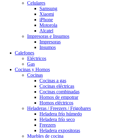
Celulares
Samsung
Xiaomi
iPhone
Motorola
Alcatel
Impresoras e Insumos
Impresoras
Insumos
Calefones
Eléctricos
Gas
Cocinas y Hornos
Cocinas
Cocinas a gas
Cocinas eléctricas
Cocinas combinadas
Hornos de empotrar
Hornos eléctricos
Heladeras / Freezers / Frigobares
Heladera frío húmedo
Heladera frío seco
Freezers
Heladera expositoras
Muebles de cocina