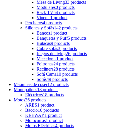
Mesa de Living
33 products
Modulares
0 products
Rack TV
54 products
Vineras
1 product
Percheros
4 products
Sillones y Sofás
142 products
Bancos
1 product
Banquetas y Puff
5 products
Butacas
9 products
Cubre sofás
3 products
Juegos de living
26 products
Mecedoras
1 product
Poltronas
24 products
Recliners
28 products
Sofá Cama
10 products
Sofás
49 products
Máquinas de coser
12 products
Monopatines
18 products
Eléctricos
18 products
Motos
36 products
ARES
1 product
Baccio
16 products
KEEWAY
1 product
Motocarros
1 product
Motos Eléctricas
4 products