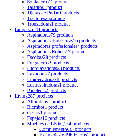
Sopladoras
12 products
Taladros
1 product
Tijeras de Podar
0 products
Tractores
2 products
Tronzadoras
1 product
Limpieza
144 products
Aspiradoras
79 products
Aspiradoras domésticas
56 products
Aspiradoras profesionales
4 products
Aspiradoras Robots
17 products
Escobas
28 products
Fregadoras
3 products
Hidrolavadoras
23 products
Lavadoras
7 products
Limpiavidrios
28 products
Lustraspiradoras
1 product
Papeleras
2 products
Living
287 products
Alfombras
1 product
Biombos
1 product
Cestos
1 product
Espejos
10 products
Muebles de Living
134 products
Complementos
33 products
Estanterías y Bibliotecas
1 product