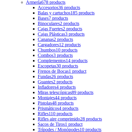
Armería
678 products
Accesorios
36 products
Balas y cartuchos
185 products
Bases
7 products
Binoculares
2 products
Cajas Fuertes
2 products
Cajas Plásticas
3 products
Cananas
2 products
Cargadores
12 products
Chumbos
10 products
Combos
3 products
Complementos
14 products
Escopetas
30 products
Frenos de Bocas
1 product
Fundas
26 products
Guantes
2 products
Infladores
4 products
Miras telescópicas
89 products
Montajes
44 products
Pistolas
48 products
Prismáticos
4 products
Rifles
110 products
Rifles aire comprimido
28 products
Sacos de Tiros
1 product
Trípodes / Monópodes
10 products