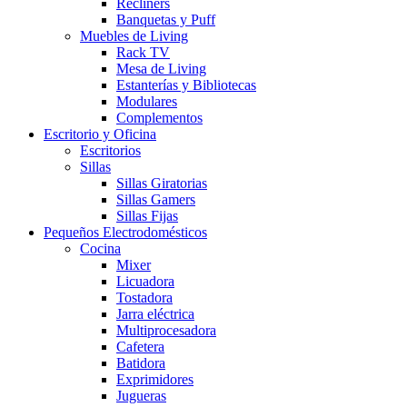
Recliners
Banquetas y Puff
Muebles de Living
Rack TV
Mesa de Living
Estanterías y Bibliotecas
Modulares
Complementos
Escritorio y Oficina
Escritorios
Sillas
Sillas Giratorias
Sillas Gamers
Sillas Fijas
Pequeños Electrodomésticos
Cocina
Mixer
Licuadora
Tostadora
Jarra eléctrica
Multiprocesadora
Cafetera
Batidora
Exprimidores
Jugueras