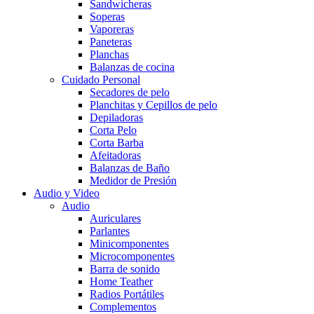
Sandwicheras
Soperas
Vaporeras
Paneteras
Planchas
Balanzas de cocina
Cuidado Personal
Secadores de pelo
Planchitas y Cepillos de pelo
Depiladoras
Corta Pelo
Corta Barba
Afeitadoras
Balanzas de Baño
Medidor de Presión
Audio y Video
Audio
Auriculares
Parlantes
Minicomponentes
Microcomponentes
Barra de sonido
Home Teather
Radios Portátiles
Complementos