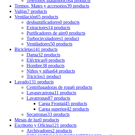
Teléfonos inalámbricos
4 products
Termos, Mates y accesorios
39 products
Valijas
7 products
Ventilación
65 products
deshumificadores
0 products
Extractores
14 products
Purificadores de aire
0 products
Turbocirculadores
1 product
Ventiladores
50 products
Bicicletas
141 products
Dama
32 products
Eléctricas
9 products
Hombre
38 products
Niños y niñas
64 products
Triciclos
1 product
Lavado
131 products
Centrifugadoras de ropa
6 products
Lavasecarropa
11 products
Lavarropas
87 products
Carga Frontal
45 products
Carga superior
42 products
Secarropas
33 products
Mesas de luz
0 products
Escritorio y Oficina
121 products
Archivadores
2 products