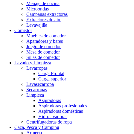
Menaje de cocina
Microondas
Campanas extractoras
Extractores de aire
Lavavajilla
Comedor
Muebles de comedor
Aparadores y bares
Juego de comedor
Mesa de comedor
Sillas de comedor
Lavado y Limpieza
Lavarropas
Carga Frontal
Carga superior
Lavasecarropa
Secarropas
Limpieza
Aspiradoras
Aspiradoras profesionales
Aspiradoras domésticas
Hidrolavadoras
Centrifugadoras de ropa
Caza, Pesca y Camping
Armería