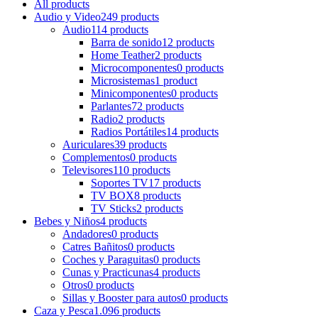
All
products
Audio y Video
249 products
Audio
114 products
Barra de sonido
12 products
Home Teather
2 products
Microcomponentes
0 products
Microsistemas
1 product
Minicomponentes
0 products
Parlantes
72 products
Radio
2 products
Radios Portátiles
14 products
Auriculares
39 products
Complementos
0 products
Televisores
110 products
Soportes TV
17 products
TV BOX
8 products
TV Sticks
2 products
Bebes y Niños
4 products
Andadores
0 products
Catres Bañitos
0 products
Coches y Paraguitas
0 products
Cunas y Practicunas
4 products
Otros
0 products
Sillas y Booster para autos
0 products
Caza y Pesca
1.096 products