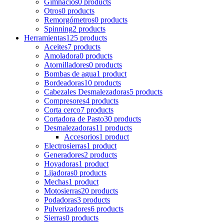
Gimnacios
0 products
Otros
0 products
Remorgómetros
0 products
Spinning
2 products
Herramientas
125 products
Aceites
7 products
Amoladora
0 products
Atornilladores
0 products
Bombas de agua
1 product
Bordeadoras
10 products
Cabezales Desmalezadoras
5 products
Compresores
4 products
Corta cerco
7 products
Cortadora de Pasto
30 products
Desmalezadoras
11 products
Accesorios
1 product
Electrosierras
1 product
Generadores
2 products
Hoyadoras
1 product
Lijadoras
0 products
Mechas
1 product
Motosierras
20 products
Podadoras
3 products
Pulverizadores
6 products
Sierras
0 products