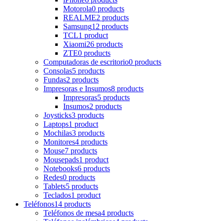
Motorola
0 products
REALME
2 products
Samsung
12 products
TCL
1 product
Xiaomi
26 products
ZTE
0 products
Computadoras de escritorio
0 products
Consolas
5 products
Fundas
2 products
Impresoras e Insumos
8 products
Impresoras
5 products
Insumos
2 products
Joysticks
3 products
Laptops
1 product
Mochilas
3 products
Monitores
4 products
Mouse
7 products
Mousepads
1 product
Notebooks
6 products
Redes
0 products
Tablets
5 products
Teclados
1 product
Teléfonos
14 products
Teléfonos de mesa
4 products