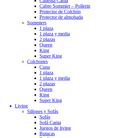
Calienta Cama
Cubre Sommier – Pollerin
Protector de Colchón
Protector de almohada
Sommiers
1 plaza
1 plaza y media
2 plazas
Queen
King
Super King
Colchones
Cuna
1 plaza
1 plaza y media
2 plazas
Queen
King
Super King
Living
Sillones y Sofás
Sofás
Sofá Cama
Juegos de living
Butacas