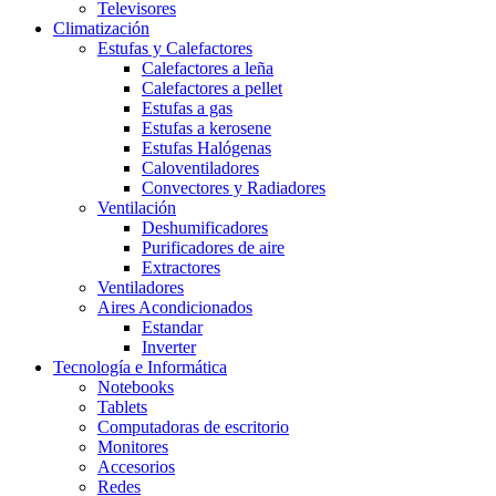
Televisores
Climatización
Estufas y Calefactores
Calefactores a leña
Calefactores a pellet
Estufas a gas
Estufas a kerosene
Estufas Halógenas
Caloventiladores
Convectores y Radiadores
Ventilación
Deshumificadores
Purificadores de aire
Extractores
Ventiladores
Aires Acondicionados
Estandar
Inverter
Tecnología e Informática
Notebooks
Tablets
Computadoras de escritorio
Monitores
Accesorios
Redes