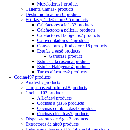
Mezcladoras
1 product
Calienta Camas
7 products
Deshumidificadores
9 products
Estufas y Calefactores
95 products
Calefactores a leña
32 products
Calefactores a pellet
11 products
Calefactores Halógenos
7 products
Caloventiladores
14 products
Convectores y Radiadores
18 products
Estufas a gas
8 products
Garrafas
1 product
Estufas a kerosene
2 products
Estufas Halógenas
4 products
Turbocalfactores
2 products
Cocina
497 products
Anafes
15 products
Campanas extractoras
18 products
Cocinas
102 products
A Leñas
4 products
Cocinas a gas
56 products
Cocinas combinadas
37 products
Cocinas eléctricas
5 products
Dispensadores de Agua
2 products
Extractores de aire
0 products
Heladeras / Freezers / Frigobares
143 products