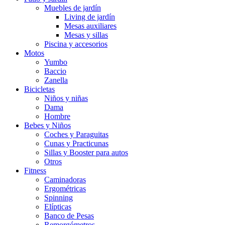
Muebles de jardín
Living de jardín
Mesas auxiliares
Mesas y sillas
Piscina y accesorios
Motos
Yumbo
Baccio
Zanella
Bicicletas
Niños y niñas
Dama
Hombre
Bebes y Niños
Coches y Paraguitas
Cunas y Practicunas
Sillas y Booster para autos
Otros
Fitness
Caminadoras
Ergométricas
Spinning
Elípticas
Banco de Pesas
Remorgómetros