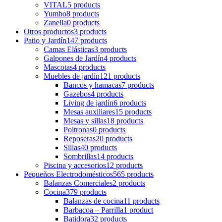
VITAL
5 products
Yumbo
8 products
Zanella
0 products
Otros productos
3 products
Patio y Jardín
147 products
Camas Elásticas
3 products
Galpones de Jardín
4 products
Mascotas
4 products
Muebles de jardín
121 products
Bancos y hamacas
7 products
Gazebos
4 products
Living de jardín
6 products
Mesas auxiliares
15 products
Mesas y sillas
18 products
Poltronas
0 products
Reposeras
20 products
Sillas
40 products
Sombrillas
14 products
Piscina y accesorios
12 products
Pequeños Electrodomésticos
565 products
Balanzas Comerciales
2 products
Cocina
379 products
Balanzas de cocina
11 products
Barbacoa – Parrilla
1 product
Batidora
32 products