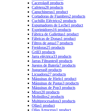
Cacerolas
8 products
Cafetera
28 products
Capuchineras
1 product
Cortadoras de Fiambres
2 products
Cuchillo Eléctrico
2 products
Espumadores de Leche
1 product
Exprimidores
16 products
Fábrica de Galletitas
1 product
Fábricas de Donas
1 product
Filtros de agua
17 products
Freidoras
25 products
Grill
3 products
Jarra eléctrica
33 products
Jarras Filtrantes
0 products
Juegos de Batería
7 products
Jugueras
8 products
Licuadora
27 products
Máquinas de Hielo
1 product
Máquinas de Pastas
3 products
Máquinas de Pop
3 products
Mixer
20 products
Molinillos
2 products
Multiprocesadora
3 products
Ollas
1 product
Ollas Arroceras
1 product