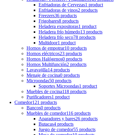
Enfriadoras de Cervezas
1 product
Enfriadoras de vinos
2 products
Freezers
36 products
Frigobares
8 products
Heladera expositoras
1 product
Heladera frío húmedo
13 products
Heladera frío seco
78 products
Multidoor
1 product
Hornos de empotrar
10 products
Hornos eléctricos
23 products
Hornos Halógenos
0 products
Hornos Multifunción
2 products
Lavavajilla
14 products
Menaje de cocina
0 products
Microondas
50 products
Soportes Microondas
1 product
Muebles de cocina
118 products
Purificadores
1 product
Comedor
121 products
Bancos
0 products
Muebles de comedor
116 products
Aparadores y bares
26 products
Butacas
4 products
Juego de comedor
55 products
Mesa de comedor
10 products