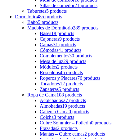
Sillas de comedor
21 products
Taburetes
5 products
Dormitorio
485 products
Baño
5 products
Muebles de Dormitorio
289 products
Bases
18 products
Cajoneras
9 products
Camas
31 products
Cómodas
41 products
Complementos
30 products
Mesa de luz
29 products
Módulos
2 products
Respaldos
45 products
Roperos y Placares
76 products
Tocadores
12 products
Zapateras
5 products
Ropa de Cama
108 products
Acolchados
27 products
Almohadas
19 products
Calienta Cama
0 products
Colcha
3 products
Cubre Sommier – Pollerin
0 products
Frazadas
2 products
Mantas – Cubre camas
2 products