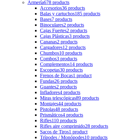
Armería
678 products
Accesorios
36 products
Balas y cartuchos
185 products
Bases
7 products
Binoculares
2 products
Cajas Fuertes
2 products
Cajas Plásticas
3 products
Cananas
2 products
Cargadores
12 products
Chumbos
10 products
Combos
3 products
Complementos
14 products
Escopetas
30 products
Frenos de Bocas
1 product
Fundas
26 products
Guantes
2 products
Infladores
4 products
Miras telescópicas
89 products
Montajes
44 products
Pistolas
48 products
Prismáticos
4 products
Rifles
110 products
Rifles aire comprimido
28 products
Sacos de Tiros
1 product
Trípodes / Monópodes
10 products