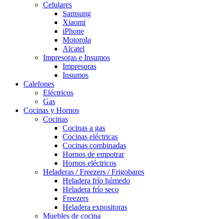
Celulares
Samsung
Xiaomi
iPhone
Motorola
Alcatel
Impresoras e Insumos
Impresoras
Insumos
Calefones
Eléctricos
Gas
Cocinas y Hornos
Cocinas
Cocinas a gas
Cocinas eléctricas
Cocinas combinadas
Hornos de empotrar
Hornos eléctricos
Heladeras / Freezers / Frigobares
Heladera frío húmedo
Heladera frío seco
Freezers
Heladera expositoras
Muebles de cocina