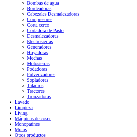
Bombas de agua
Bordeadoras
Cabezales Desmalezadoras
Compresores
Corta cerco
Cortadora de Pasto
Desmalezadoras
Electrosierras
Generadores
Hoyadoras
Mechas
Motosierras
Podadoras
Pulverizadores
Sopladoras
Taladros
Tractores
Tronzadoras
Lavado
Limpieza
Living
Máquinas de coser
Monopatines
Motos
Otros productos