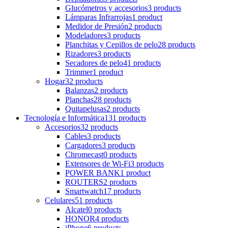
Glucómetros y accesorios
3 products
Lámparas Infrarrojas
1 product
Medidor de Presión
2 products
Modeladores
3 products
Planchitas y Cepillos de pelo
28 products
Rizadores
3 products
Secadores de pelo
41 products
Trimmer
1 product
Hogar
32 products
Balanzas
2 products
Planchas
28 products
Quitapelusas
2 products
Tecnología e Informática
131 products
Accesorios
32 products
Cables
3 products
Cargadores
3 products
Chromecast
0 products
Extensores de Wi-Fi
3 products
POWER BANK
1 product
ROUTERS
2 products
Smartwatch
17 products
Celulares
51 products
Alcatel
0 products
HONOR
4 products
iPhone
6 products