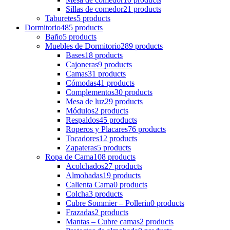
Sillas de comedor
21 products
Taburetes
5 products
Dormitorio
485 products
Baño
5 products
Muebles de Dormitorio
289 products
Bases
18 products
Cajoneras
9 products
Camas
31 products
Cómodas
41 products
Complementos
30 products
Mesa de luz
29 products
Módulos
2 products
Respaldos
45 products
Roperos y Placares
76 products
Tocadores
12 products
Zapateras
5 products
Ropa de Cama
108 products
Acolchados
27 products
Almohadas
19 products
Calienta Cama
0 products
Colcha
3 products
Cubre Sommier – Pollerin
0 products
Frazadas
2 products
Mantas – Cubre camas
2 products