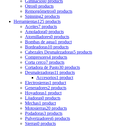
Gimnacios
0 products
Otros
0 products
Remorgómetros
0 products
Spinning
2 products
Herramientas
125 products
Aceites
7 products
Amoladora
0 products
Atornilladores
0 products
Bombas de agua
1 product
Bordeadoras
10 products
Cabezales Desmalezadoras
5 products
Compresores
4 products
Corta cerco
7 products
Cortadora de Pasto
30 products
Desmalezadoras
11 products
Accesorios
1 product
Electrosierras
1 product
Generadores
2 products
Hoyadoras
1 product
Lijadoras
0 products
Mechas
1 product
Motosierras
20 products
Podadoras
3 products
Pulverizadores
6 products
Sierras
0 products