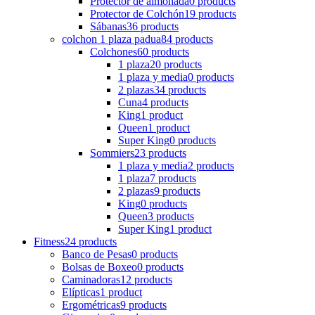
Protector de almohada
0 products
Protector de Colchón
19 products
Sábanas
36 products
colchon 1 plaza padua
84 products
Colchones
60 products
1 plaza
20 products
1 plaza y media
0 products
2 plazas
34 products
Cuna
4 products
King
1 product
Queen
1 product
Super King
0 products
Sommiers
23 products
1 plaza y media
2 products
1 plaza
7 products
2 plazas
9 products
King
0 products
Queen
3 products
Super King
1 product
Fitness
24 products
Banco de Pesas
0 products
Bolsas de Boxeo
0 products
Caminadoras
12 products
Elípticas
1 product
Ergométricas
9 products