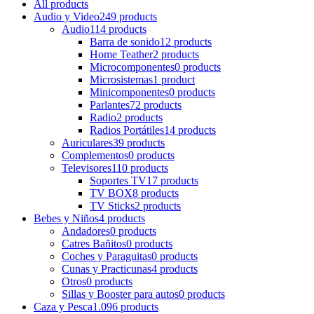
All
products
Audio y Video
249 products
Audio
114 products
Barra de sonido
12 products
Home Teather
2 products
Microcomponentes
0 products
Microsistemas
1 product
Minicomponentes
0 products
Parlantes
72 products
Radio
2 products
Radios Portátiles
14 products
Auriculares
39 products
Complementos
0 products
Televisores
110 products
Soportes TV
17 products
TV BOX
8 products
TV Sticks
2 products
Bebes y Niños
4 products
Andadores
0 products
Catres Bañitos
0 products
Coches y Paraguitas
0 products
Cunas y Practicunas
4 products
Otros
0 products
Sillas y Booster para autos
0 products
Caza y Pesca
1.096 products