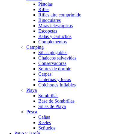
Pistolas
Rifles
Rifles aire comprimido
Binoculares
Miras telescópicas
Escopetas
Balas y cartuchos
Complementos
Camping
Sillas plegables
Chalecos salvavidas
Conservadoras
Sobres de dormir
Carpas
Linternas y focos
Colchones Inflables
Playa
Sombrillas
Base de Sombrillas
Sillas de Playa
Pesca
Cañas
Reeles
Señuelos
Patio y Jardín