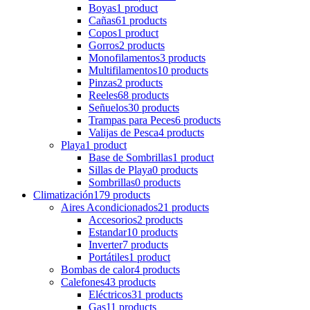
Boyas
1 product
Cañas
61 products
Copos
1 product
Gorros
2 products
Monofilamentos
3 products
Multifilamentos
10 products
Pinzas
2 products
Reeles
68 products
Señuelos
30 products
Trampas para Peces
6 products
Valijas de Pesca
4 products
Playa
1 product
Base de Sombrillas
1 product
Sillas de Playa
0 products
Sombrillas
0 products
Climatización
179 products
Aires Acondicionados
21 products
Accesorios
2 products
Estandar
10 products
Inverter
7 products
Portátiles
1 product
Bombas de calor
4 products
Calefones
43 products
Eléctricos
31 products
Gas
11 products