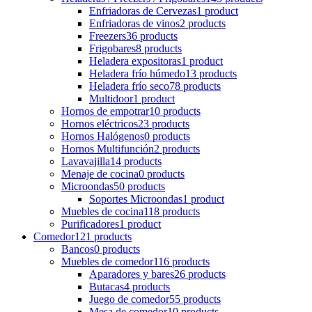
Enfriadoras de Cervezas
1 product
Enfriadoras de vinos
2 products
Freezers
36 products
Frigobares
8 products
Heladera expositoras
1 product
Heladera frío húmedo
13 products
Heladera frío seco
78 products
Multidoor
1 product
Hornos de empotrar
10 products
Hornos eléctricos
23 products
Hornos Halógenos
0 products
Hornos Multifunción
2 products
Lavavajilla
14 products
Menaje de cocina
0 products
Microondas
50 products
Soportes Microondas
1 product
Muebles de cocina
118 products
Purificadores
1 product
Comedor
121 products
Bancos
0 products
Muebles de comedor
116 products
Aparadores y bares
26 products
Butacas
4 products
Juego de comedor
55 products
Mesa de comedor
10 products