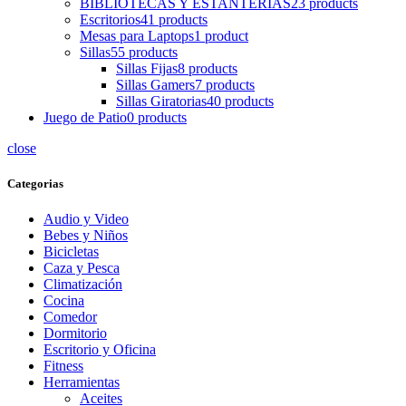
BIBLIOTECAS Y ESTANTERIAS
23 products
Escritorios
41 products
Mesas para Laptops
1 product
Sillas
55 products
Sillas Fijas
8 products
Sillas Gamers
7 products
Sillas Giratorias
40 products
Juego de Patio
0 products
close
Categorias
Audio y Video
Bebes y Niños
Bicicletas
Caza y Pesca
Climatización
Cocina
Comedor
Dormitorio
Escritorio y Oficina
Fitness
Herramientas
Aceites