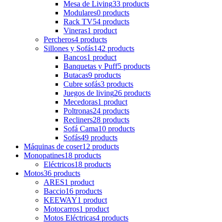
Mesa de Living
33 products
Modulares
0 products
Rack TV
54 products
Vineras
1 product
Percheros
4 products
Sillones y Sofás
142 products
Bancos
1 product
Banquetas y Puff
5 products
Butacas
9 products
Cubre sofás
3 products
Juegos de living
26 products
Mecedoras
1 product
Poltronas
24 products
Recliners
28 products
Sofá Cama
10 products
Sofás
49 products
Máquinas de coser
12 products
Monopatines
18 products
Eléctricos
18 products
Motos
36 products
ARES
1 product
Baccio
16 products
KEEWAY
1 product
Motocarros
1 product
Motos Eléctricas
4 products