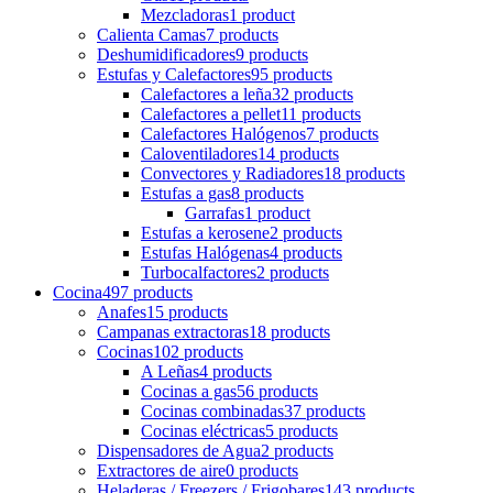
Mezcladoras
1 product
Calienta Camas
7 products
Deshumidificadores
9 products
Estufas y Calefactores
95 products
Calefactores a leña
32 products
Calefactores a pellet
11 products
Calefactores Halógenos
7 products
Caloventiladores
14 products
Convectores y Radiadores
18 products
Estufas a gas
8 products
Garrafas
1 product
Estufas a kerosene
2 products
Estufas Halógenas
4 products
Turbocalfactores
2 products
Cocina
497 products
Anafes
15 products
Campanas extractoras
18 products
Cocinas
102 products
A Leñas
4 products
Cocinas a gas
56 products
Cocinas combinadas
37 products
Cocinas eléctricas
5 products
Dispensadores de Agua
2 products
Extractores de aire
0 products
Heladeras / Freezers / Frigobares
143 products