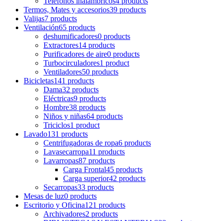
Teléfonos inalámbricos
4 products
Termos, Mates y accesorios
39 products
Valijas
7 products
Ventilación
65 products
deshumificadores
0 products
Extractores
14 products
Purificadores de aire
0 products
Turbocirculadores
1 product
Ventiladores
50 products
Bicicletas
141 products
Dama
32 products
Eléctricas
9 products
Hombre
38 products
Niños y niñas
64 products
Triciclos
1 product
Lavado
131 products
Centrifugadoras de ropa
6 products
Lavasecarropa
11 products
Lavarropas
87 products
Carga Frontal
45 products
Carga superior
42 products
Secarropas
33 products
Mesas de luz
0 products
Escritorio y Oficina
121 products
Archivadores
2 products