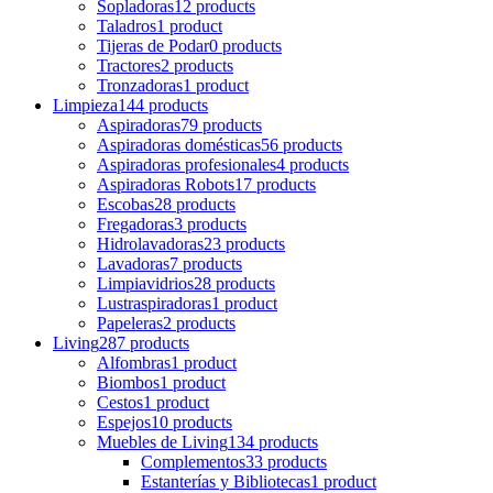
Sopladoras
12 products
Taladros
1 product
Tijeras de Podar
0 products
Tractores
2 products
Tronzadoras
1 product
Limpieza
144 products
Aspiradoras
79 products
Aspiradoras domésticas
56 products
Aspiradoras profesionales
4 products
Aspiradoras Robots
17 products
Escobas
28 products
Fregadoras
3 products
Hidrolavadoras
23 products
Lavadoras
7 products
Limpiavidrios
28 products
Lustraspiradoras
1 product
Papeleras
2 products
Living
287 products
Alfombras
1 product
Biombos
1 product
Cestos
1 product
Espejos
10 products
Muebles de Living
134 products
Complementos
33 products
Estanterías y Bibliotecas
1 product