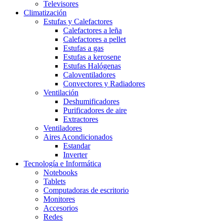
Televisores
Climatización
Estufas y Calefactores
Calefactores a leña
Calefactores a pellet
Estufas a gas
Estufas a kerosene
Estufas Halógenas
Caloventiladores
Convectores y Radiadores
Ventilación
Deshumificadores
Purificadores de aire
Extractores
Ventiladores
Aires Acondicionados
Estandar
Inverter
Tecnología e Informática
Notebooks
Tablets
Computadoras de escritorio
Monitores
Accesorios
Redes