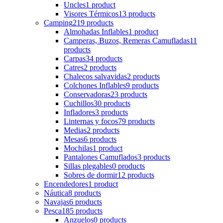
Uncles
1 product
Visores Térmicos
13 products
Camping
219 products
Almohadas Inflables
1 product
Camperas, Buzos, Remeras Camufladas
11
products
Carpas
34 products
Catres
2 products
Chalecos salvavidas
2 products
Colchones Inflables
9 products
Conservadoras
23 products
Cuchillos
30 products
Infladores
3 products
Linternas y focos
79 products
Medias
2 products
Mesas
6 products
Mochilas
1 product
Pantalones Camuflados
3 products
Sillas plegables
0 products
Sobres de dormir
12 products
Encendedores
1 product
Náutica
8 products
Navajas
6 products
Pesca
185 products
Anzuelos
0 products