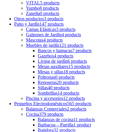
VITAL
5 products
Yumbo
8 products
Zanella
0 products
Otros productos
3 products
Patio y Jardín
147 products
Camas Elásticas
3 products
Galpones de Jardín
4 products
Mascotas
4 products
Muebles de jardín
121 products
Bancos y hamacas
7 products
Gazebos
4 products
Living de jardín
6 products
Mesas auxiliares
15 products
Mesas y sillas
18 products
Poltronas
0 products
Reposeras
20 products
Sillas
40 products
Sombrillas
14 products
Piscina y accesorios
12 products
Pequeños Electrodomésticos
565 products
Balanzas Comerciales
2 products
Cocina
379 products
Balanzas de cocina
11 products
Barbacoa – Parrilla
1 product
Batidora
32 products