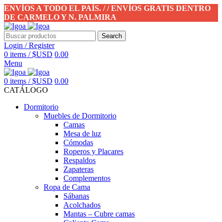
ENVÍOS A TODO EL PAÍS. / / ENVÍOS GRATIS DENTRO
DE CARMELO Y N. PALMIRA
Search
Login / Register
0
items
/
$USD
0.00
Menu
0
items
/
$USD
0.00
CATÁLOGO
Dormitorio
Muebles de Dormitorio
Camas
Mesa de luz
Cómodas
Roperos y Placares
Respaldos
Zapateras
Complementos
Ropa de Cama
Sábanas
Acolchados
Mantas – Cubre camas