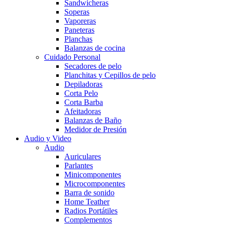
Sandwicheras
Soperas
Vaporeras
Paneteras
Planchas
Balanzas de cocina
Cuidado Personal
Secadores de pelo
Planchitas y Cepillos de pelo
Depiladoras
Corta Pelo
Corta Barba
Afeitadoras
Balanzas de Baño
Medidor de Presión
Audio y Video
Audio
Auriculares
Parlantes
Minicomponentes
Microcomponentes
Barra de sonido
Home Teather
Radios Portátiles
Complementos