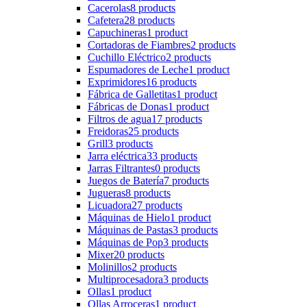
Cacerolas
8 products
Cafetera
28 products
Capuchineras
1 product
Cortadoras de Fiambres
2 products
Cuchillo Eléctrico
2 products
Espumadores de Leche
1 product
Exprimidores
16 products
Fábrica de Galletitas
1 product
Fábricas de Donas
1 product
Filtros de agua
17 products
Freidoras
25 products
Grill
3 products
Jarra eléctrica
33 products
Jarras Filtrantes
0 products
Juegos de Batería
7 products
Jugueras
8 products
Licuadora
27 products
Máquinas de Hielo
1 product
Máquinas de Pastas
3 products
Máquinas de Pop
3 products
Mixer
20 products
Molinillos
2 products
Multiprocesadora
3 products
Ollas
1 product
Ollas Arroceras
1 product