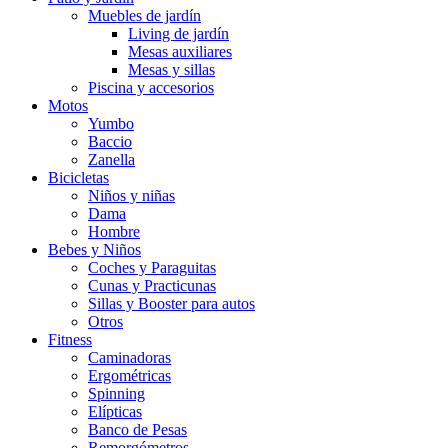
Muebles de jardín
Living de jardín
Mesas auxiliares
Mesas y sillas
Piscina y accesorios
Motos
Yumbo
Baccio
Zanella
Bicicletas
Niños y niñas
Dama
Hombre
Bebes y Niños
Coches y Paraguitas
Cunas y Practicunas
Sillas y Booster para autos
Otros
Fitness
Caminadoras
Ergométricas
Spinning
Elípticas
Banco de Pesas
Remorgómetros