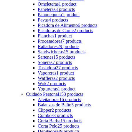
Omeleteras
1 product
Paneteras
3 products
Panquequera
1 product
Pavas
4 products
Picadora de Alimento
6 products
Picadoras de Carne
2 products
Planchas
1 product
Procesadores
7 products
Ralladores
29 products
Sandwicheras
15 products
Sartenes
15 products
Soperas
7 products
Tostadora
27 products
Vaporeras
1 product
Waffleras
2 products
Wok
2 products
Yogurteras
1 product
Cuidado Personal
153 products
Afeitadoras
16 products
Balanzas de Baño
5 products
Clipper
2 products
Combos
8 products
Corta Barba
15 products
Corta Pelo
25 products
Depiladoras
9 products