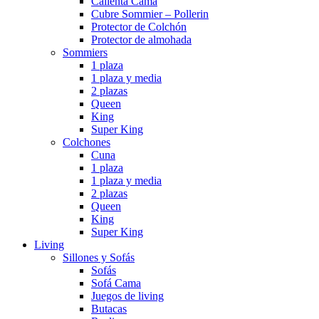
Calienta Cama
Cubre Sommier – Pollerin
Protector de Colchón
Protector de almohada
Sommiers
1 plaza
1 plaza y media
2 plazas
Queen
King
Super King
Colchones
Cuna
1 plaza
1 plaza y media
2 plazas
Queen
King
Super King
Living
Sillones y Sofás
Sofás
Sofá Cama
Juegos de living
Butacas