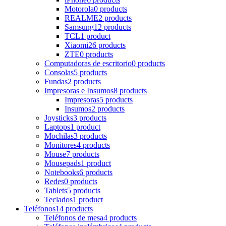
Motorola
0 products
REALME
2 products
Samsung
12 products
TCL
1 product
Xiaomi
26 products
ZTE
0 products
Computadoras de escritorio
0 products
Consolas
5 products
Fundas
2 products
Impresoras e Insumos
8 products
Impresoras
5 products
Insumos
2 products
Joysticks
3 products
Laptops
1 product
Mochilas
3 products
Monitores
4 products
Mouse
7 products
Mousepads
1 product
Notebooks
6 products
Redes
0 products
Tablets
5 products
Teclados
1 product
Teléfonos
14 products
Teléfonos de mesa
4 products