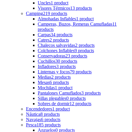
Uncles
1 product
Visores Térmicos
13 products
Camping
219 products
Almohadas Inflables
1 product
Camperas, Buzos, Remeras Camufladas
11
products
Carpas
34 products
Catres
2 products
Chalecos salvavidas
2 products
Colchones Inflables
9 products
Conservadoras
23 products
Cuchillos
30 products
Infladores
3 products
Linternas y focos
79 products
Medias
2 products
Mesas
6 products
Mochilas
1 product
Pantalones Camuflados
3 products
Sillas plegables
0 products
Sobres de dormir
12 products
Encendedores
1 product
Náutica
8 products
Navajas
6 products
Pesca
185 products
Anzuelos
0 products