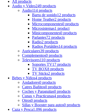
All
products
Audio y Video
249 products
Audio
114 products
Barra de sonido
12 products
Home Teather
2 products
Microcomponentes
0 products
Microsistemas
1 product
Minicomponentes
0 products
Parlantes
72 products
Radio
2 products
Radios Portátiles
14 products
Auriculares
39 products
Complementos
0 products
Televisores
110 products
Soportes TV
17 products
TV BOX
8 products
TV Sticks
2 products
Bebes y Niños
4 products
Andadores
0 products
Catres Bañitos
0 products
Coches y Paraguitas
0 products
Cunas y Practicunas
4 products
Otros
0 products
Sillas y Booster para autos
0 products
Caza y Pesca
1.096 products