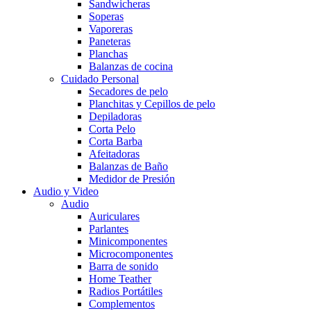
Sandwicheras
Soperas
Vaporeras
Paneteras
Planchas
Balanzas de cocina
Cuidado Personal
Secadores de pelo
Planchitas y Cepillos de pelo
Depiladoras
Corta Pelo
Corta Barba
Afeitadoras
Balanzas de Baño
Medidor de Presión
Audio y Video
Audio
Auriculares
Parlantes
Minicomponentes
Microcomponentes
Barra de sonido
Home Teather
Radios Portátiles
Complementos