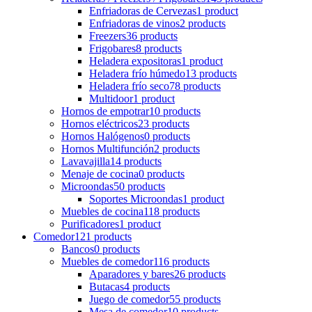
Enfriadoras de Cervezas
1 product
Enfriadoras de vinos
2 products
Freezers
36 products
Frigobares
8 products
Heladera expositoras
1 product
Heladera frío húmedo
13 products
Heladera frío seco
78 products
Multidoor
1 product
Hornos de empotrar
10 products
Hornos eléctricos
23 products
Hornos Halógenos
0 products
Hornos Multifunción
2 products
Lavavajilla
14 products
Menaje de cocina
0 products
Microondas
50 products
Soportes Microondas
1 product
Muebles de cocina
118 products
Purificadores
1 product
Comedor
121 products
Bancos
0 products
Muebles de comedor
116 products
Aparadores y bares
26 products
Butacas
4 products
Juego de comedor
55 products
Mesa de comedor
10 products