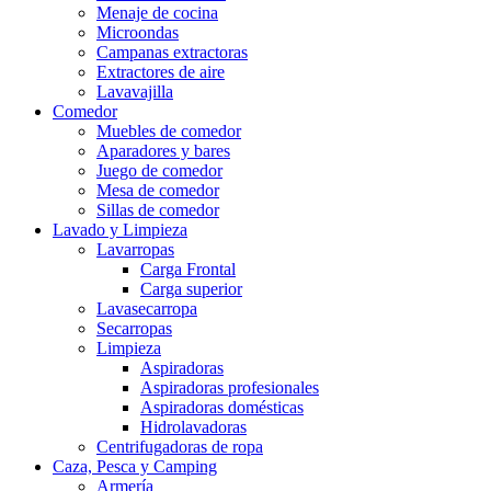
Menaje de cocina
Microondas
Campanas extractoras
Extractores de aire
Lavavajilla
Comedor
Muebles de comedor
Aparadores y bares
Juego de comedor
Mesa de comedor
Sillas de comedor
Lavado y Limpieza
Lavarropas
Carga Frontal
Carga superior
Lavasecarropa
Secarropas
Limpieza
Aspiradoras
Aspiradoras profesionales
Aspiradoras domésticas
Hidrolavadoras
Centrifugadoras de ropa
Caza, Pesca y Camping
Armería