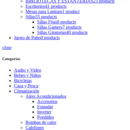
BIBLIOTECAS Y ESTANTERIAS
23 products
Escritorios
41 products
Mesas para Laptops
1 product
Sillas
55 products
Sillas Fijas
8 products
Sillas Gamers
7 products
Sillas Giratorias
40 products
Juego de Patio
0 products
close
Categorias
Audio y Video
Bebes y Niños
Bicicletas
Caza y Pesca
Climatización
Aires Acondicionados
Accesorios
Estandar
Inverter
Portátiles
Bombas de calor
Calefones