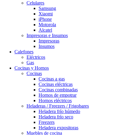
Celulares
Samsung
Xiaomi
iPhone
Motorola
Alcatel
Impresoras e Insumos
Impresoras
Insumos
Calefones
Eléctricos
Gas
Cocinas y Hornos
Cocinas
Cocinas a gas
Cocinas eléctricas
Cocinas combinadas
Hornos de empotrar
Hornos eléctricos
Heladeras / Freezers / Frigobares
Heladera frío húmedo
Heladera frío seco
Freezers
Heladera expositoras
Muebles de cocina