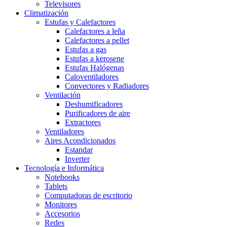
Televisores
Climatización
Estufas y Calefactores
Calefactores a leña
Calefactores a pellet
Estufas a gas
Estufas a kerosene
Estufas Halógenas
Caloventiladores
Convectores y Radiadores
Ventilación
Deshumificadores
Purificadores de aire
Extractores
Ventiladores
Aires Acondicionados
Estandar
Inverter
Tecnología e Informática
Notebooks
Tablets
Computadoras de escritorio
Monitores
Accesorios
Redes