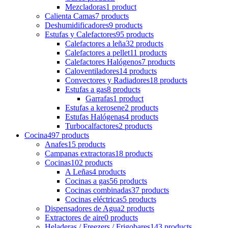
Mezcladoras
1 product
Calienta Camas
7 products
Deshumidificadores
9 products
Estufas y Calefactores
95 products
Calefactores a leña
32 products
Calefactores a pellet
11 products
Calefactores Halógenos
7 products
Caloventiladores
14 products
Convectores y Radiadores
18 products
Estufas a gas
8 products
Garrafas
1 product
Estufas a kerosene
2 products
Estufas Halógenas
4 products
Turbocalfactores
2 products
Cocina
497 products
Anafes
15 products
Campanas extractoras
18 products
Cocinas
102 products
A Leñas
4 products
Cocinas a gas
56 products
Cocinas combinadas
37 products
Cocinas eléctricas
5 products
Dispensadores de Agua
2 products
Extractores de aire
0 products
Heladeras / Freezers / Frigobares
143 products