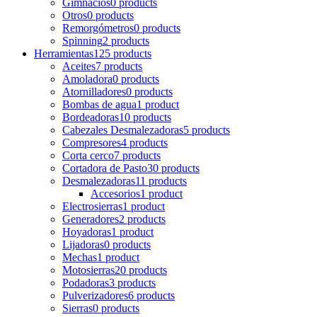
Gimnacios
0 products
Otros
0 products
Remorgómetros
0 products
Spinning
2 products
Herramientas
125 products
Aceites
7 products
Amoladora
0 products
Atornilladores
0 products
Bombas de agua
1 product
Bordeadoras
10 products
Cabezales Desmalezadoras
5 products
Compresores
4 products
Corta cerco
7 products
Cortadora de Pasto
30 products
Desmalezadoras
11 products
Accesorios
1 product
Electrosierras
1 product
Generadores
2 products
Hoyadoras
1 product
Lijadoras
0 products
Mechas
1 product
Motosierras
20 products
Podadoras
3 products
Pulverizadores
6 products
Sierras
0 products