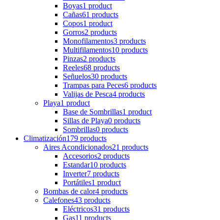
Boyas
1 product
Cañas
61 products
Copos
1 product
Gorros
2 products
Monofilamentos
3 products
Multifilamentos
10 products
Pinzas
2 products
Reeles
68 products
Señuelos
30 products
Trampas para Peces
6 products
Valijas de Pesca
4 products
Playa
1 product
Base de Sombrillas
1 product
Sillas de Playa
0 products
Sombrillas
0 products
Climatización
179 products
Aires Acondicionados
21 products
Accesorios
2 products
Estandar
10 products
Inverter
7 products
Portátiles
1 product
Bombas de calor
4 products
Calefones
43 products
Eléctricos
31 products
Gas
11 products