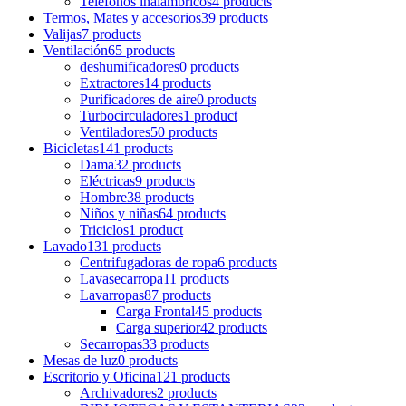
Teléfonos inalámbricos
4 products
Termos, Mates y accesorios
39 products
Valijas
7 products
Ventilación
65 products
deshumificadores
0 products
Extractores
14 products
Purificadores de aire
0 products
Turbocirculadores
1 product
Ventiladores
50 products
Bicicletas
141 products
Dama
32 products
Eléctricas
9 products
Hombre
38 products
Niños y niñas
64 products
Triciclos
1 product
Lavado
131 products
Centrifugadoras de ropa
6 products
Lavasecarropa
11 products
Lavarropas
87 products
Carga Frontal
45 products
Carga superior
42 products
Secarropas
33 products
Mesas de luz
0 products
Escritorio y Oficina
121 products
Archivadores
2 products