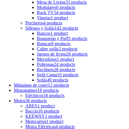
Mesa de Living
33 products
Modulares
0 products
Rack TV
54 products
Vineras
1 product
Percheros
4 products
Sillones y Sofás
142 products
Bancos
1 product
Banquetas y Puff
5 products
Butacas
9 products
Cubre sofás
3 products
Juegos de living
26 products
Mecedoras
1 product
Poltronas
24 products
Recliners
28 products
Sofá Cama
10 products
Sofás
49 products
Máquinas de coser
12 products
Monopatines
18 products
Eléctricos
18 products
Motos
36 products
ARES
1 product
Baccio
16 products
KEEWAY
1 product
Motocarros
1 product
Motos Eléctricas
4 products