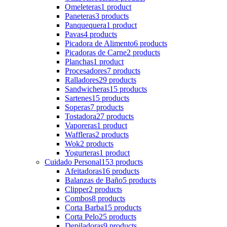
Omeleteras
1 product
Paneteras
3 products
Panquequera
1 product
Pavas
4 products
Picadora de Alimento
6 products
Picadoras de Carne
2 products
Planchas
1 product
Procesadores
7 products
Ralladores
29 products
Sandwicheras
15 products
Sartenes
15 products
Soperas
7 products
Tostadora
27 products
Vaporeras
1 product
Waffleras
2 products
Wok
2 products
Yogurteras
1 product
Cuidado Personal
153 products
Afeitadoras
16 products
Balanzas de Baño
5 products
Clipper
2 products
Combos
8 products
Corta Barba
15 products
Corta Pelo
25 products
Depiladoras
9 products