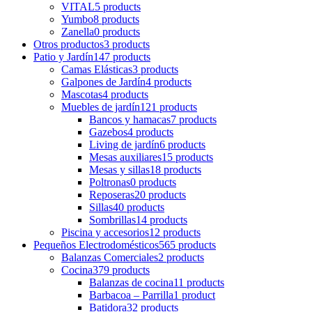
VITAL
5 products
Yumbo
8 products
Zanella
0 products
Otros productos
3 products
Patio y Jardín
147 products
Camas Elásticas
3 products
Galpones de Jardín
4 products
Mascotas
4 products
Muebles de jardín
121 products
Bancos y hamacas
7 products
Gazebos
4 products
Living de jardín
6 products
Mesas auxiliares
15 products
Mesas y sillas
18 products
Poltronas
0 products
Reposeras
20 products
Sillas
40 products
Sombrillas
14 products
Piscina y accesorios
12 products
Pequeños Electrodomésticos
565 products
Balanzas Comerciales
2 products
Cocina
379 products
Balanzas de cocina
11 products
Barbacoa – Parrilla
1 product
Batidora
32 products