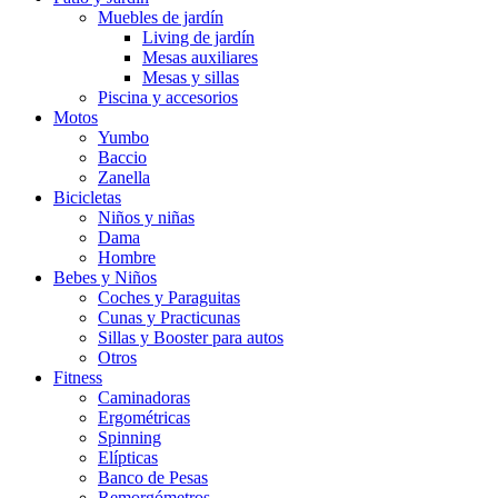
Muebles de jardín
Living de jardín
Mesas auxiliares
Mesas y sillas
Piscina y accesorios
Motos
Yumbo
Baccio
Zanella
Bicicletas
Niños y niñas
Dama
Hombre
Bebes y Niños
Coches y Paraguitas
Cunas y Practicunas
Sillas y Booster para autos
Otros
Fitness
Caminadoras
Ergométricas
Spinning
Elípticas
Banco de Pesas
Remorgómetros