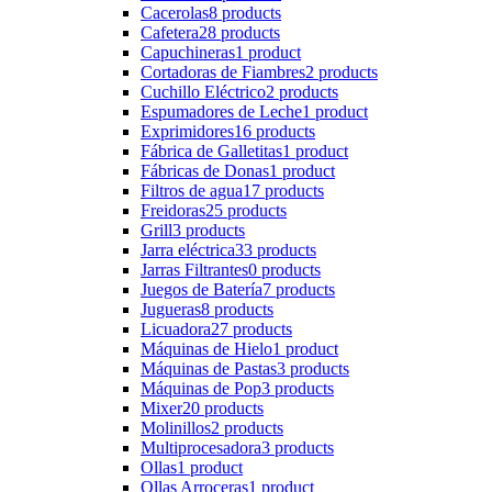
Cacerolas
8 products
Cafetera
28 products
Capuchineras
1 product
Cortadoras de Fiambres
2 products
Cuchillo Eléctrico
2 products
Espumadores de Leche
1 product
Exprimidores
16 products
Fábrica de Galletitas
1 product
Fábricas de Donas
1 product
Filtros de agua
17 products
Freidoras
25 products
Grill
3 products
Jarra eléctrica
33 products
Jarras Filtrantes
0 products
Juegos de Batería
7 products
Jugueras
8 products
Licuadora
27 products
Máquinas de Hielo
1 product
Máquinas de Pastas
3 products
Máquinas de Pop
3 products
Mixer
20 products
Molinillos
2 products
Multiprocesadora
3 products
Ollas
1 product
Ollas Arroceras
1 product