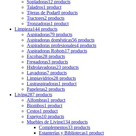
Sopladoras
12 products
Taladros
1 product
Tijeras de Podar
0 products
Tractores
2 products
Tronzadoras
1 product
Limpieza
144 products
Aspiradoras
79 products
Aspiradoras domésticas
56 products
Aspiradoras profesionales
4 products
Aspiradoras Robots
17 products
Escobas
28 products
Fregadoras
3 products
Hidrolavadoras
23 products
Lavadoras
7 products
Limpiavidrios
28 products
Lustraspiradoras
1 product
Papeleras
2 products
Living
287 products
Alfombras
1 product
Biombos
1 product
Cestos
1 product
Espejos
10 products
Muebles de Living
134 products
Complementos
33 products
Estanterías y Bibliotecas
1 product