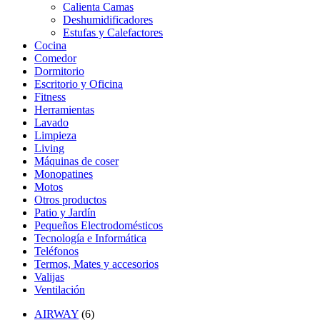
Calienta Camas
Deshumidificadores
Estufas y Calefactores
Cocina
Comedor
Dormitorio
Escritorio y Oficina
Fitness
Herramientas
Lavado
Limpieza
Living
Máquinas de coser
Monopatines
Motos
Otros productos
Patio y Jardín
Pequeños Electrodomésticos
Tecnología e Informática
Teléfonos
Termos, Mates y accesorios
Valijas
Ventilación
AIRWAY
(6)