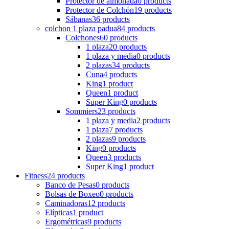
Protector de almohada
0 products
Protector de Colchón
19 products
Sábanas
36 products
colchon 1 plaza padua
84 products
Colchones
60 products
1 plaza
20 products
1 plaza y media
0 products
2 plazas
34 products
Cuna
4 products
King
1 product
Queen
1 product
Super King
0 products
Sommiers
23 products
1 plaza y media
2 products
1 plaza
7 products
2 plazas
9 products
King
0 products
Queen
3 products
Super King
1 product
Fitness
24 products
Banco de Pesas
0 products
Bolsas de Boxeo
0 products
Caminadoras
12 products
Elípticas
1 product
Ergométricas
9 products