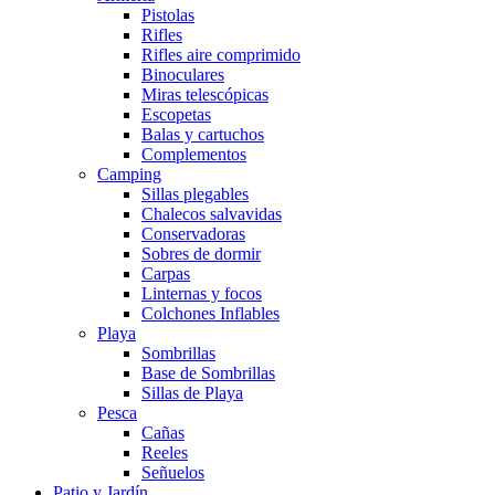
Pistolas
Rifles
Rifles aire comprimido
Binoculares
Miras telescópicas
Escopetas
Balas y cartuchos
Complementos
Camping
Sillas plegables
Chalecos salvavidas
Conservadoras
Sobres de dormir
Carpas
Linternas y focos
Colchones Inflables
Playa
Sombrillas
Base de Sombrillas
Sillas de Playa
Pesca
Cañas
Reeles
Señuelos
Patio y Jardín