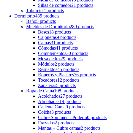
Sillas de comedor
21 products
Taburetes
5 products
Dormitorio
485 products
Baño
5 products
Muebles de Dormitorio
289 products
Bases
18 products
Cajoneras
9 products
Camas
31 products
Cómodas
41 products
Complementos
30 products
Mesa de luz
29 products
Módulos
2 products
Respaldos
45 products
Roperos y Placares
76 products
Tocadores
12 products
Zapateras
5 products
Ropa de Cama
108 products
Acolchados
27 products
Almohadas
19 products
Calienta Cama
0 products
Colcha
3 products
Cubre Sommier – Pollerin
0 products
Frazadas
2 products
Mantas – Cubre camas
2 products