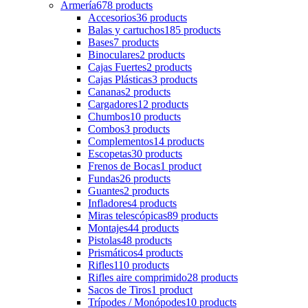
Armería
678 products
Accesorios
36 products
Balas y cartuchos
185 products
Bases
7 products
Binoculares
2 products
Cajas Fuertes
2 products
Cajas Plásticas
3 products
Cananas
2 products
Cargadores
12 products
Chumbos
10 products
Combos
3 products
Complementos
14 products
Escopetas
30 products
Frenos de Bocas
1 product
Fundas
26 products
Guantes
2 products
Infladores
4 products
Miras telescópicas
89 products
Montajes
44 products
Pistolas
48 products
Prismáticos
4 products
Rifles
110 products
Rifles aire comprimido
28 products
Sacos de Tiros
1 product
Trípodes / Monópodes
10 products