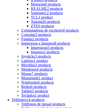
Motorola
0 products
REALME
2 products
Samsung
12 products
TCL
1 product
Xiaomi
26 products
ZTE
0 products
Computadoras de escritorio
0 products
Consolas
5 products
Fundas
2 products
Impresoras e Insumos
8 products
Impresoras
5 products
Insumos
2 products
Joysticks
3 products
Laptops
1 product
Mochilas
3 products
Monitores
4 products
Mouse
7 products
Mousepads
1 product
Notebooks
6 products
Redes
0 products
Tablets
5 products
Teclados
1 product
Teléfonos
14 products
Teléfonos de mesa
4 products