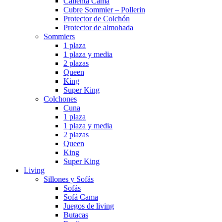
Calienta Cama
Cubre Sommier – Pollerin
Protector de Colchón
Protector de almohada
Sommiers
1 plaza
1 plaza y media
2 plazas
Queen
King
Super King
Colchones
Cuna
1 plaza
1 plaza y media
2 plazas
Queen
King
Super King
Living
Sillones y Sofás
Sofás
Sofá Cama
Juegos de living
Butacas