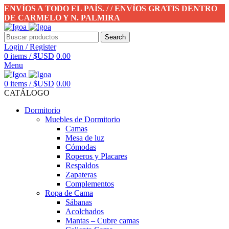
ENVÍOS A TODO EL PAÍS. / / ENVÍOS GRATIS DENTRO
DE CARMELO Y N. PALMIRA
Search
Login / Register
0
items
/
$USD
0.00
Menu
0
items
/
$USD
0.00
CATÁLOGO
Dormitorio
Muebles de Dormitorio
Camas
Mesa de luz
Cómodas
Roperos y Placares
Respaldos
Zapateras
Complementos
Ropa de Cama
Sábanas
Acolchados
Mantas – Cubre camas