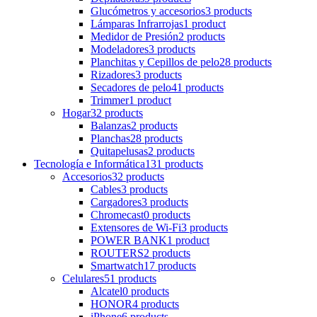
Glucómetros y accesorios
3 products
Lámparas Infrarrojas
1 product
Medidor de Presión
2 products
Modeladores
3 products
Planchitas y Cepillos de pelo
28 products
Rizadores
3 products
Secadores de pelo
41 products
Trimmer
1 product
Hogar
32 products
Balanzas
2 products
Planchas
28 products
Quitapelusas
2 products
Tecnología e Informática
131 products
Accesorios
32 products
Cables
3 products
Cargadores
3 products
Chromecast
0 products
Extensores de Wi-Fi
3 products
POWER BANK
1 product
ROUTERS
2 products
Smartwatch
17 products
Celulares
51 products
Alcatel
0 products
HONOR
4 products
iPhone
6 products