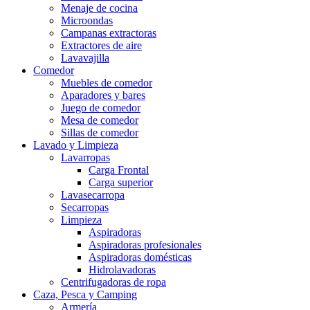
Menaje de cocina
Microondas
Campanas extractoras
Extractores de aire
Lavavajilla
Comedor
Muebles de comedor
Aparadores y bares
Juego de comedor
Mesa de comedor
Sillas de comedor
Lavado y Limpieza
Lavarropas
Carga Frontal
Carga superior
Lavasecarropa
Secarropas
Limpieza
Aspiradoras
Aspiradoras profesionales
Aspiradoras domésticas
Hidrolavadoras
Centrifugadoras de ropa
Caza, Pesca y Camping
Armería