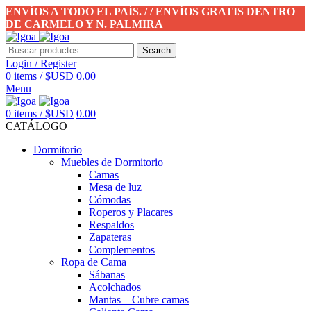
ENVÍOS A TODO EL PAÍS. / / ENVÍOS GRATIS DENTRO
DE CARMELO Y N. PALMIRA
Search
Login / Register
0
items
/
$USD
0.00
Menu
0
items
/
$USD
0.00
CATÁLOGO
Dormitorio
Muebles de Dormitorio
Camas
Mesa de luz
Cómodas
Roperos y Placares
Respaldos
Zapateras
Complementos
Ropa de Cama
Sábanas
Acolchados
Mantas – Cubre camas