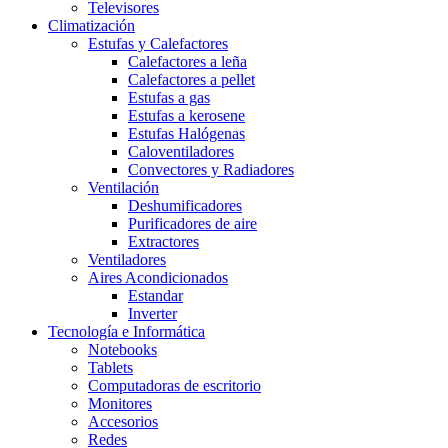
Televisores
Climatización
Estufas y Calefactores
Calefactores a leña
Calefactores a pellet
Estufas a gas
Estufas a kerosene
Estufas Halógenas
Caloventiladores
Convectores y Radiadores
Ventilación
Deshumificadores
Purificadores de aire
Extractores
Ventiladores
Aires Acondicionados
Estandar
Inverter
Tecnología e Informática
Notebooks
Tablets
Computadoras de escritorio
Monitores
Accesorios
Redes