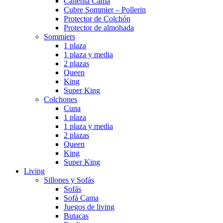
Calienta Cama
Cubre Sommier – Pollerin
Protector de Colchón
Protector de almohada
Sommiers
1 plaza
1 plaza y media
2 plazas
Queen
King
Super King
Colchones
Cuna
1 plaza
1 plaza y media
2 plazas
Queen
King
Super King
Living
Sillones y Sofás
Sofás
Sofá Cama
Juegos de living
Butacas