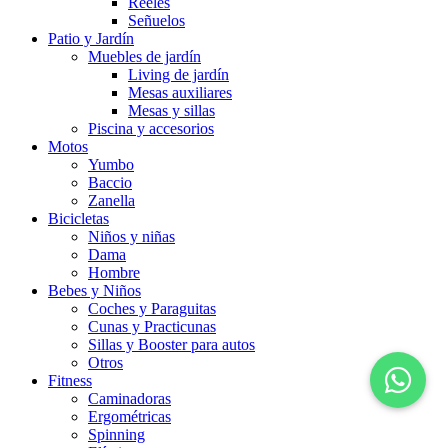
Reeles
Señuelos
Patio y Jardín
Muebles de jardín
Living de jardín
Mesas auxiliares
Mesas y sillas
Piscina y accesorios
Motos
Yumbo
Baccio
Zanella
Bicicletas
Niños y niñas
Dama
Hombre
Bebes y Niños
Coches y Paraguitas
Cunas y Practicunas
Sillas y Booster para autos
Otros
Fitness
Caminadoras
Ergométricas
Spinning