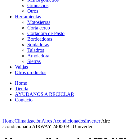
Gimnacios
Otros
Herramientas
Motosierras
Corta cerco
Cortadora de Pasto
Bordeadoras
Sopladoras
Taladros
Amoladora
Sierras
Valijas
Otros productos
Home
Tienda
AYUDANOS A RECICLAR
Contacto
Home
Climatización
Aires Acondicionados
Inverter
Aire
acondicionado AIRWAY 24000 BTU inverter