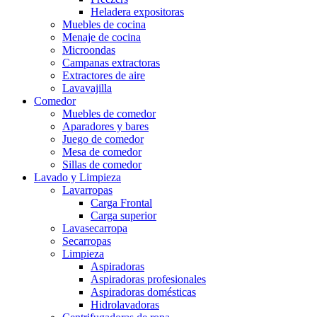
Heladera expositoras
Muebles de cocina
Menaje de cocina
Microondas
Campanas extractoras
Extractores de aire
Lavavajilla
Comedor
Muebles de comedor
Aparadores y bares
Juego de comedor
Mesa de comedor
Sillas de comedor
Lavado y Limpieza
Lavarropas
Carga Frontal
Carga superior
Lavasecarropa
Secarropas
Limpieza
Aspiradoras
Aspiradoras profesionales
Aspiradoras domésticas
Hidrolavadoras