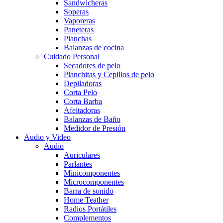
Sandwicheras
Soperas
Vaporeras
Paneteras
Planchas
Balanzas de cocina
Cuidado Personal
Secadores de pelo
Planchitas y Cepillos de pelo
Depiladoras
Corta Pelo
Corta Barba
Afeitadoras
Balanzas de Baño
Medidor de Presión
Audio y Video
Audio
Auriculares
Parlantes
Minicomponentes
Microcomponentes
Barra de sonido
Home Teather
Radios Portátiles
Complementos