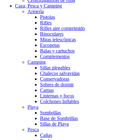
Centrifugadoras de ropa
Caza, Pesca y Camping
Armería
Pistolas
Rifles
Rifles aire comprimido
Binoculares
Miras telescópicas
Escopetas
Balas y cartuchos
Complementos
Camping
Sillas plegables
Chalecos salvavidas
Conservadoras
Sobres de dormir
Carpas
Linternas y focos
Colchones Inflables
Playa
Sombrillas
Base de Sombrillas
Sillas de Playa
Pesca
Cañas