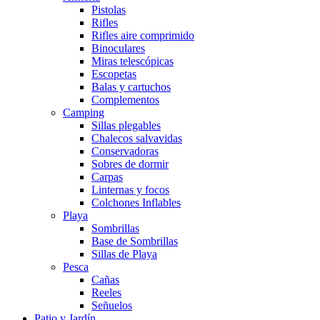
Pistolas
Rifles
Rifles aire comprimido
Binoculares
Miras telescópicas
Escopetas
Balas y cartuchos
Complementos
Camping
Sillas plegables
Chalecos salvavidas
Conservadoras
Sobres de dormir
Carpas
Linternas y focos
Colchones Inflables
Playa
Sombrillas
Base de Sombrillas
Sillas de Playa
Pesca
Cañas
Reeles
Señuelos
Patio y Jardín