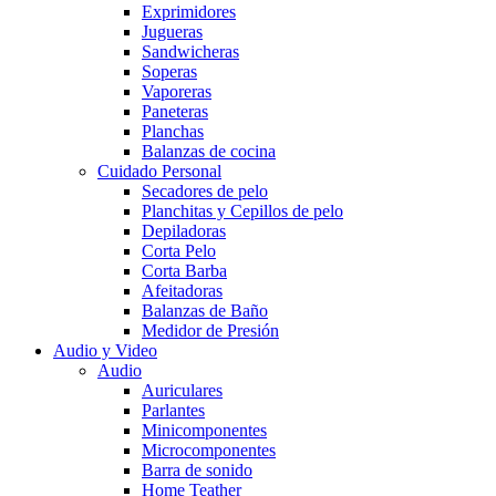
Exprimidores
Jugueras
Sandwicheras
Soperas
Vaporeras
Paneteras
Planchas
Balanzas de cocina
Cuidado Personal
Secadores de pelo
Planchitas y Cepillos de pelo
Depiladoras
Corta Pelo
Corta Barba
Afeitadoras
Balanzas de Baño
Medidor de Presión
Audio y Video
Audio
Auriculares
Parlantes
Minicomponentes
Microcomponentes
Barra de sonido
Home Teather