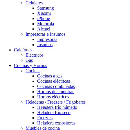
Celulares
Samsung
Xiaomi
iPhone
Motorola
Alcatel
Impresoras e Insumos
Impresoras
Insumos
Calefones
Eléctricos
Gas
Cocinas y Hornos
Cocinas
Cocinas a gas
Cocinas eléctricas
Cocinas combinadas
Hornos de empotrar
Hornos eléctricos
Heladeras / Freezers / Frigobares
Heladera frío húmedo
Heladera frío seco
Freezers
Heladera expositoras
Muebles de cocina