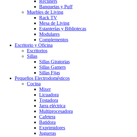
Recliners
Banquetas y Puff
Muebles de Living
Rack TV
Mesa de Living
Estanterías y Bibliotecas
Modulares
Complementos
Escritorio y Oficina
Escritorios
Sillas
Sillas Giratorias
Sillas Gamers
Sillas Fijas
Pequeños Electrodomésticos
Cocina
Mixer
Licuadora
Tostadora
Jarra eléctrica
Multiprocesadora
Cafetera
Batidora
Exprimidores
Jugueras