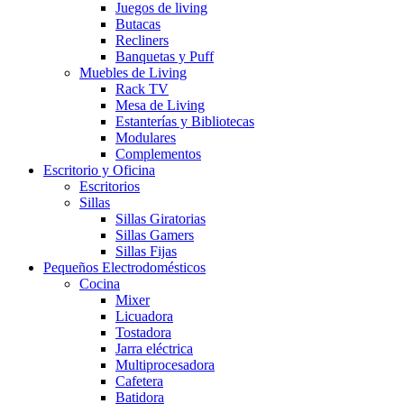
Juegos de living
Butacas
Recliners
Banquetas y Puff
Muebles de Living
Rack TV
Mesa de Living
Estanterías y Bibliotecas
Modulares
Complementos
Escritorio y Oficina
Escritorios
Sillas
Sillas Giratorias
Sillas Gamers
Sillas Fijas
Pequeños Electrodomésticos
Cocina
Mixer
Licuadora
Tostadora
Jarra eléctrica
Multiprocesadora
Cafetera
Batidora