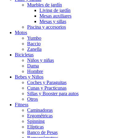
Muebles de jardín
Living de jardín
Mesas auxiliares
Mesas y sillas
Piscina y accesorios
Motos
Yumbo
Baccio
Zanella
Bicicletas
Niños y niñas
Dama
Hombre
Bebes y Niños
Coches y Paraguitas
Cunas y Practicunas
Sillas y Booster para autos
Otros
Fitness
Caminadoras
Ergométricas
Spinning
Elípticas
Banco de Pesas
Remorgómetros