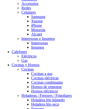
Accesorios
Redes
Celulares
Samsung
Xiaomi
iPhone
Motorola
Alcatel
Impresoras e Insumos
Impresoras
Insumos
Calefones
Eléctricos
Gas
Cocinas y Hornos
Cocinas
Cocinas a gas
Cocinas eléctricas
Cocinas combinadas
Hornos de empotrar
Hornos eléctricos
Heladeras / Freezers / Frigobares
Heladera frío húmedo
Heladera frío seco
Freezers