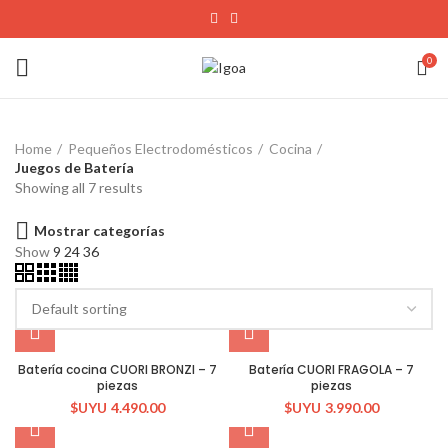
0
Home
Pequeños Electrodomésticos
Cocina
Juegos de Batería
Showing all 7 results
Mostrar categorías
Show
9
24
36
Batería cocina CUORI BRONZI – 7
Batería CUORI FRAGOLA – 7
piezas
piezas
$UYU
4.490.00
$UYU
3.990.00