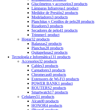
Glucómetros y accesorios
3 products
Lámparas Infrarrojas
1 product
Medidor de Presión
2 products
Modeladores
3 products
Planchitas y Cepillos de pelo
28 products
Rizadores
3 products
Secadores de pelo
41 products
Trimmer
1 product
Hogar
32 products
Balanzas
2 products
Planchas
28 products
Quitapelusas
2 products
Tecnología e Informática
131 products
Accesorios
32 products
Cables
3 products
Cargadores
3 products
Chromecast
0 products
Extensores de Wi-Fi
3 products
POWER BANK
1 product
ROUTERS
2 products
Smartwatch
17 products
Celulares
51 products
Alcatel
0 products
HONOR
4 products
iPhone
6 products