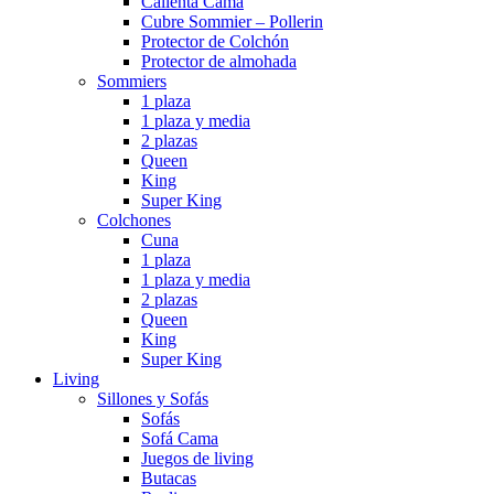
Calienta Cama
Cubre Sommier – Pollerin
Protector de Colchón
Protector de almohada
Sommiers
1 plaza
1 plaza y media
2 plazas
Queen
King
Super King
Colchones
Cuna
1 plaza
1 plaza y media
2 plazas
Queen
King
Super King
Living
Sillones y Sofás
Sofás
Sofá Cama
Juegos de living
Butacas