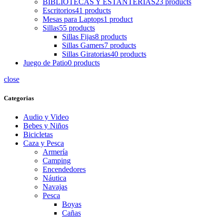
BIBLIOTECAS Y ESTANTERIAS
23 products
Escritorios
41 products
Mesas para Laptops
1 product
Sillas
55 products
Sillas Fijas
8 products
Sillas Gamers
7 products
Sillas Giratorias
40 products
Juego de Patio
0 products
close
Categorias
Audio y Video
Bebes y Niños
Bicicletas
Caza y Pesca
Armería
Camping
Encendedores
Náutica
Navajas
Pesca
Boyas
Cañas