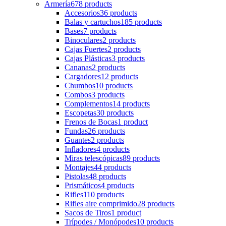
Armería
678 products
Accesorios
36 products
Balas y cartuchos
185 products
Bases
7 products
Binoculares
2 products
Cajas Fuertes
2 products
Cajas Plásticas
3 products
Cananas
2 products
Cargadores
12 products
Chumbos
10 products
Combos
3 products
Complementos
14 products
Escopetas
30 products
Frenos de Bocas
1 product
Fundas
26 products
Guantes
2 products
Infladores
4 products
Miras telescópicas
89 products
Montajes
44 products
Pistolas
48 products
Prismáticos
4 products
Rifles
110 products
Rifles aire comprimido
28 products
Sacos de Tiros
1 product
Trípodes / Monópodes
10 products