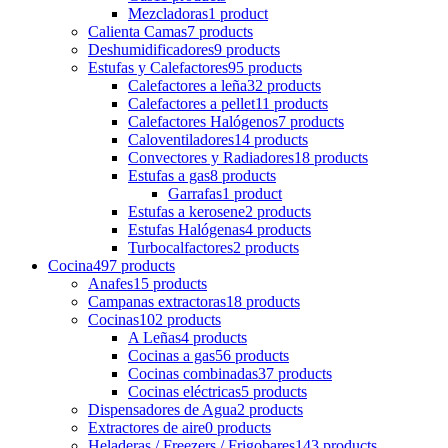
Mezcladoras
1 product
Calienta Camas
7 products
Deshumidificadores
9 products
Estufas y Calefactores
95 products
Calefactores a leña
32 products
Calefactores a pellet
11 products
Calefactores Halógenos
7 products
Caloventiladores
14 products
Convectores y Radiadores
18 products
Estufas a gas
8 products
Garrafas
1 product
Estufas a kerosene
2 products
Estufas Halógenas
4 products
Turbocalfactores
2 products
Cocina
497 products
Anafes
15 products
Campanas extractoras
18 products
Cocinas
102 products
A Leñas
4 products
Cocinas a gas
56 products
Cocinas combinadas
37 products
Cocinas eléctricas
5 products
Dispensadores de Agua
2 products
Extractores de aire
0 products
Heladeras / Freezers / Frigobares
143 products