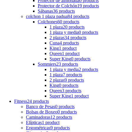
Protector de almohada
0 products
Protector de Colchón
19 products
Sábanas
36 products
colchon 1 plaza padua
84 products
Colchones
60 products
1 plaza
20 products
1 plaza y media
0 products
2 plazas
34 products
Cuna
4 products
King
1 product
Queen
1 product
Super King
0 products
Sommiers
23 products
1 plaza y media
2 products
1 plaza
7 products
2 plazas
9 products
King
0 products
Queen
3 products
Super King
1 product
Fitness
24 products
Banco de Pesas
0 products
Bolsas de Boxeo
0 products
Caminadoras
12 products
Elípticas
1 product
Ergométricas
9 products