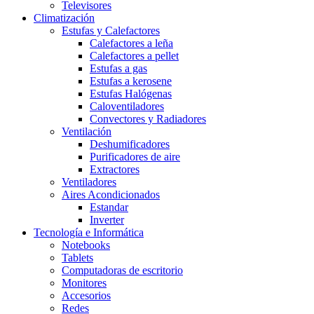
Televisores
Climatización
Estufas y Calefactores
Calefactores a leña
Calefactores a pellet
Estufas a gas
Estufas a kerosene
Estufas Halógenas
Caloventiladores
Convectores y Radiadores
Ventilación
Deshumificadores
Purificadores de aire
Extractores
Ventiladores
Aires Acondicionados
Estandar
Inverter
Tecnología e Informática
Notebooks
Tablets
Computadoras de escritorio
Monitores
Accesorios
Redes