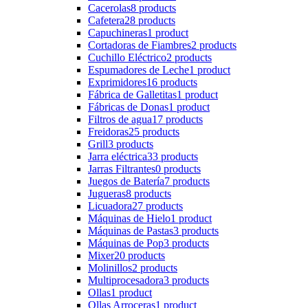
Cacerolas
8 products
Cafetera
28 products
Capuchineras
1 product
Cortadoras de Fiambres
2 products
Cuchillo Eléctrico
2 products
Espumadores de Leche
1 product
Exprimidores
16 products
Fábrica de Galletitas
1 product
Fábricas de Donas
1 product
Filtros de agua
17 products
Freidoras
25 products
Grill
3 products
Jarra eléctrica
33 products
Jarras Filtrantes
0 products
Juegos de Batería
7 products
Jugueras
8 products
Licuadora
27 products
Máquinas de Hielo
1 product
Máquinas de Pastas
3 products
Máquinas de Pop
3 products
Mixer
20 products
Molinillos
2 products
Multiprocesadora
3 products
Ollas
1 product
Ollas Arroceras
1 product