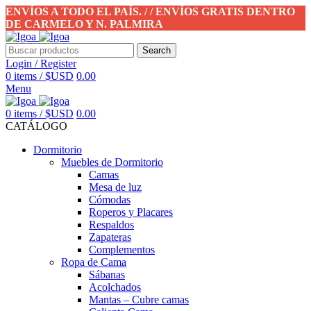
ENVÍOS A TODO EL PAÍS. / / ENVÍOS GRATIS DENTRO
DE CARMELO Y N. PALMIRA
Search
Login / Register
0
items
/
$USD
0.00
Menu
0
items
/
$USD
0.00
CATÁLOGO
Dormitorio
Muebles de Dormitorio
Camas
Mesa de luz
Cómodas
Roperos y Placares
Respaldos
Zapateras
Complementos
Ropa de Cama
Sábanas
Acolchados
Mantas – Cubre camas