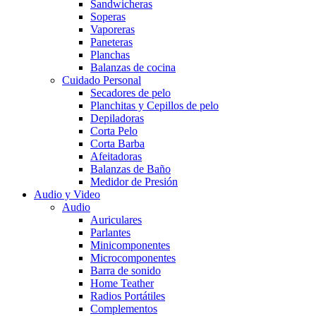
Sandwicheras
Soperas
Vaporeras
Paneteras
Planchas
Balanzas de cocina
Cuidado Personal
Secadores de pelo
Planchitas y Cepillos de pelo
Depiladoras
Corta Pelo
Corta Barba
Afeitadoras
Balanzas de Baño
Medidor de Presión
Audio y Video
Audio
Auriculares
Parlantes
Minicomponentes
Microcomponentes
Barra de sonido
Home Teather
Radios Portátiles
Complementos