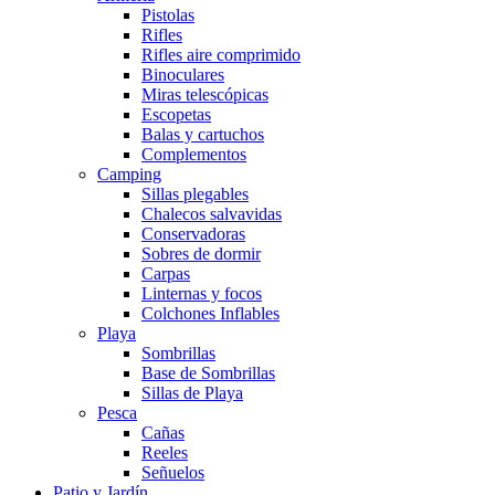
Pistolas
Rifles
Rifles aire comprimido
Binoculares
Miras telescópicas
Escopetas
Balas y cartuchos
Complementos
Camping
Sillas plegables
Chalecos salvavidas
Conservadoras
Sobres de dormir
Carpas
Linternas y focos
Colchones Inflables
Playa
Sombrillas
Base de Sombrillas
Sillas de Playa
Pesca
Cañas
Reeles
Señuelos
Patio y Jardín