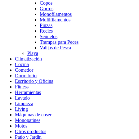
Copos
Gorros
Monofilamentos
Multifilamentos
Pinzas
Reeles
Señuelos
Trampas para Peces
Valijas de Pesca
Playa
Climatización
Cocina
Comedor
Dormitorio
Escritorio y Oficina
Fitness
Herramientas
Lavado
Limpieza
Living
Máquinas de coser
Monopatines
Motos
Otros productos
Patio y Jardín