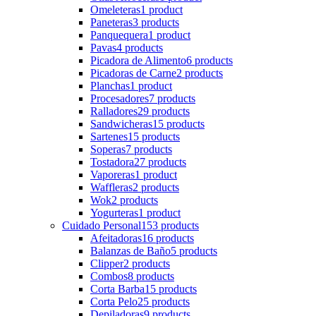
Omeleteras
1 product
Paneteras
3 products
Panquequera
1 product
Pavas
4 products
Picadora de Alimento
6 products
Picadoras de Carne
2 products
Planchas
1 product
Procesadores
7 products
Ralladores
29 products
Sandwicheras
15 products
Sartenes
15 products
Soperas
7 products
Tostadora
27 products
Vaporeras
1 product
Waffleras
2 products
Wok
2 products
Yogurteras
1 product
Cuidado Personal
153 products
Afeitadoras
16 products
Balanzas de Baño
5 products
Clipper
2 products
Combos
8 products
Corta Barba
15 products
Corta Pelo
25 products
Depiladoras
9 products