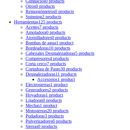
Gimnacios
0 products
Otros
0 products
Remorgómetros
0 products
Spinning
2 products
Herramientas
125 products
Aceites
7 products
Amoladora
0 products
Atornilladores
0 products
Bombas de agua
1 product
Bordeadoras
10 products
Cabezales Desmalezadoras
5 products
Compresores
4 products
Corta cerco
7 products
Cortadora de Pasto
30 products
Desmalezadoras
11 products
Accesorios
1 product
Electrosierras
1 product
Generadores
2 products
Hoyadoras
1 product
Lijadoras
0 products
Mechas
1 product
Motosierras
20 products
Podadoras
3 products
Pulverizadores
6 products
Sierras
0 products