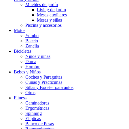
Muebles de jardín
Living de jardín
Mesas auxiliares
Mesas y sillas
Piscina y accesorios
Motos
Yumbo
Baccio
Zanella
Bicicletas
Niños y niñas
Dama
Hombre
Bebes y Niños
Coches y Paraguitas
Cunas y Practicunas
Sillas y Booster para autos
Otros
Fitness
Caminadoras
Ergométricas
Spinning
Elípticas
Banco de Pesas
Remorgómetros