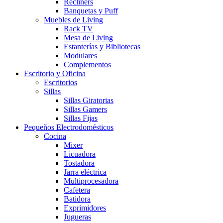
Recliners
Banquetas y Puff
Muebles de Living
Rack TV
Mesa de Living
Estanterías y Bibliotecas
Modulares
Complementos
Escritorio y Oficina
Escritorios
Sillas
Sillas Giratorias
Sillas Gamers
Sillas Fijas
Pequeños Electrodomésticos
Cocina
Mixer
Licuadora
Tostadora
Jarra eléctrica
Multiprocesadora
Cafetera
Batidora
Exprimidores
Jugueras