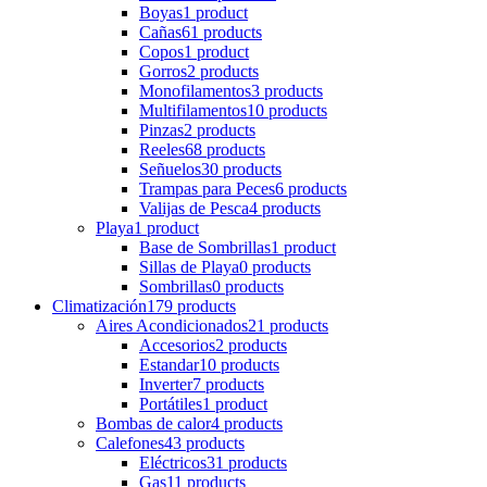
Boyas
1 product
Cañas
61 products
Copos
1 product
Gorros
2 products
Monofilamentos
3 products
Multifilamentos
10 products
Pinzas
2 products
Reeles
68 products
Señuelos
30 products
Trampas para Peces
6 products
Valijas de Pesca
4 products
Playa
1 product
Base de Sombrillas
1 product
Sillas de Playa
0 products
Sombrillas
0 products
Climatización
179 products
Aires Acondicionados
21 products
Accesorios
2 products
Estandar
10 products
Inverter
7 products
Portátiles
1 product
Bombas de calor
4 products
Calefones
43 products
Eléctricos
31 products
Gas
11 products