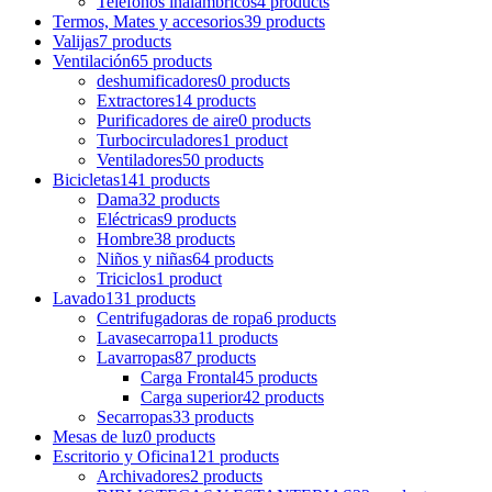
Teléfonos inalámbricos
4 products
Termos, Mates y accesorios
39 products
Valijas
7 products
Ventilación
65 products
deshumificadores
0 products
Extractores
14 products
Purificadores de aire
0 products
Turbocirculadores
1 product
Ventiladores
50 products
Bicicletas
141 products
Dama
32 products
Eléctricas
9 products
Hombre
38 products
Niños y niñas
64 products
Triciclos
1 product
Lavado
131 products
Centrifugadoras de ropa
6 products
Lavasecarropa
11 products
Lavarropas
87 products
Carga Frontal
45 products
Carga superior
42 products
Secarropas
33 products
Mesas de luz
0 products
Escritorio y Oficina
121 products
Archivadores
2 products