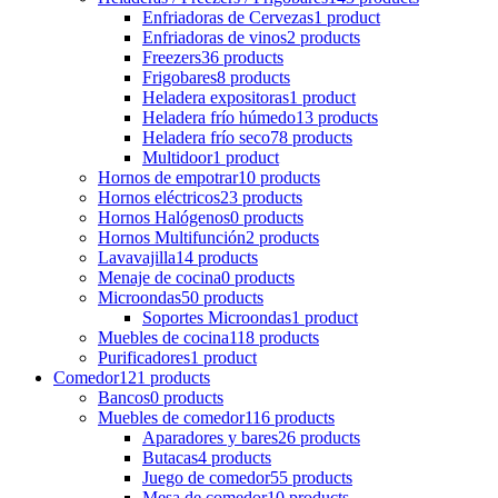
Enfriadoras de Cervezas
1 product
Enfriadoras de vinos
2 products
Freezers
36 products
Frigobares
8 products
Heladera expositoras
1 product
Heladera frío húmedo
13 products
Heladera frío seco
78 products
Multidoor
1 product
Hornos de empotrar
10 products
Hornos eléctricos
23 products
Hornos Halógenos
0 products
Hornos Multifunción
2 products
Lavavajilla
14 products
Menaje de cocina
0 products
Microondas
50 products
Soportes Microondas
1 product
Muebles de cocina
118 products
Purificadores
1 product
Comedor
121 products
Bancos
0 products
Muebles de comedor
116 products
Aparadores y bares
26 products
Butacas
4 products
Juego de comedor
55 products
Mesa de comedor
10 products