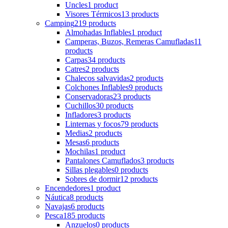
Uncles
1 product
Visores Térmicos
13 products
Camping
219 products
Almohadas Inflables
1 product
Camperas, Buzos, Remeras Camufladas
11
products
Carpas
34 products
Catres
2 products
Chalecos salvavidas
2 products
Colchones Inflables
9 products
Conservadoras
23 products
Cuchillos
30 products
Infladores
3 products
Linternas y focos
79 products
Medias
2 products
Mesas
6 products
Mochilas
1 product
Pantalones Camuflados
3 products
Sillas plegables
0 products
Sobres de dormir
12 products
Encendedores
1 product
Náutica
8 products
Navajas
6 products
Pesca
185 products
Anzuelos
0 products