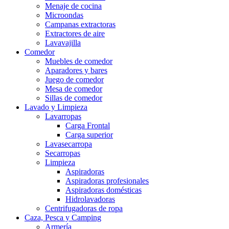
Menaje de cocina
Microondas
Campanas extractoras
Extractores de aire
Lavavajilla
Comedor
Muebles de comedor
Aparadores y bares
Juego de comedor
Mesa de comedor
Sillas de comedor
Lavado y Limpieza
Lavarropas
Carga Frontal
Carga superior
Lavasecarropa
Secarropas
Limpieza
Aspiradoras
Aspiradoras profesionales
Aspiradoras domésticas
Hidrolavadoras
Centrifugadoras de ropa
Caza, Pesca y Camping
Armería