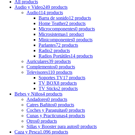
All
products
Audio y Video
249 products
Audio
114 products
Barra de sonido
12 products
Home Teather
2 products
Microcomponentes
0 products
Microsistemas
1 product
Minicomponentes
0 products
Parlantes
72 products
Radio
2 products
Radios Portátiles
14 products
Auriculares
39 products
Complementos
0 products
Televisores
110 products
Soportes TV
17 products
TV BOX
8 products
TV Sticks
2 products
Bebes y Niños
4 products
Andadores
0 products
Catres Bañitos
0 products
Coches y Paraguitas
0 products
Cunas y Practicunas
4 products
Otros
0 products
Sillas y Booster para autos
0 products
Caza y Pesca
1.096 products