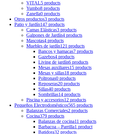
VITAL
5 products
Yumbo
8 products
Zanella
0 products
Otros productos
3 products
Patio y Jardín
147 products
Camas Elásticas
3 products
Galpones de Jardín
4 products
Mascotas
4 products
Muebles de jardín
121 products
Bancos y hamacas
7 products
Gazebos
4 products
Living de jardín
6 products
Mesas auxiliares
15 products
Mesas y sillas
18 products
Poltronas
0 products
Reposeras
20 products
Sillas
40 products
Sombrillas
14 products
Piscina y accesorios
12 products
Pequeños Electrodomésticos
565 products
Balanzas Comerciales
2 products
Cocina
379 products
Balanzas de cocina
11 products
Barbacoa – Parrilla
1 product
Batidora
32 products