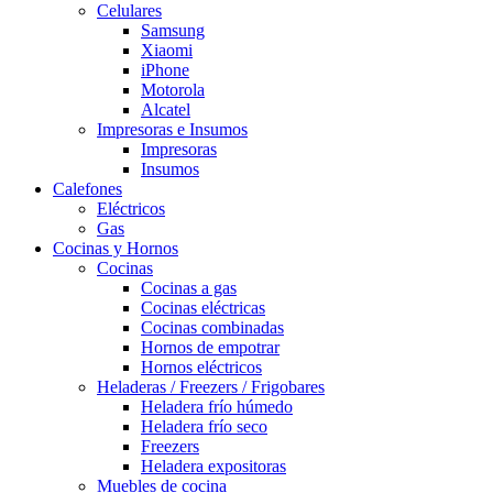
Celulares
Samsung
Xiaomi
iPhone
Motorola
Alcatel
Impresoras e Insumos
Impresoras
Insumos
Calefones
Eléctricos
Gas
Cocinas y Hornos
Cocinas
Cocinas a gas
Cocinas eléctricas
Cocinas combinadas
Hornos de empotrar
Hornos eléctricos
Heladeras / Freezers / Frigobares
Heladera frío húmedo
Heladera frío seco
Freezers
Heladera expositoras
Muebles de cocina