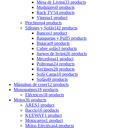
Mesa de Living
33 products
Modulares
0 products
Rack TV
54 products
Vineras
1 product
Percheros
4 products
Sillones y Sofás
142 products
Bancos
1 product
Banquetas y Puff
5 products
Butacas
9 products
Cubre sofás
3 products
Juegos de living
26 products
Mecedoras
1 product
Poltronas
24 products
Recliners
28 products
Sofá Cama
10 products
Sofás
49 products
Máquinas de coser
12 products
Monopatines
18 products
Eléctricos
18 products
Motos
36 products
ARES
1 product
Baccio
16 products
KEEWAY
1 product
Motocarros
1 product
Motos Eléctricas
4 products