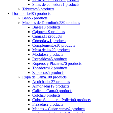
Sillas de comedor
21 products
Taburetes
5 products
Dormitorio
485 products
Baño
5 products
Muebles de Dormitorio
289 products
Bases
18 products
Cajoneras
9 products
Camas
31 products
Cómodas
41 products
Complementos
30 products
Mesa de luz
29 products
Módulos
2 products
Respaldos
45 products
Roperos y Placares
76 products
Tocadores
12 products
Zapateras
5 products
Ropa de Cama
108 products
Acolchados
27 products
Almohadas
19 products
Calienta Cama
0 products
Colcha
3 products
Cubre Sommier – Pollerin
0 products
Frazadas
2 products
Mantas – Cubre camas
2 products