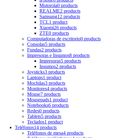
Motorola
0 products
REALME
2 products
Samsung
12 products
TCL
1 product
Xiaomi
26 products
ZTE
0 products
Computadoras de escritorio
0 products
Consolas
5 products
Fundas
2 products
Impresoras e Insumos
8 products
Impresoras
5 products
Insumos
2 products
Joysticks
3 products
Laptops
1 product
Mochilas
3 products
Monitores
4 products
Mouse
7 products
Mousepads
1 product
Notebooks
6 products
Redes
0 products
Tablets
5 products
Teclados
1 product
Teléfonos
14 products
Teléfonos de mesa
4 products