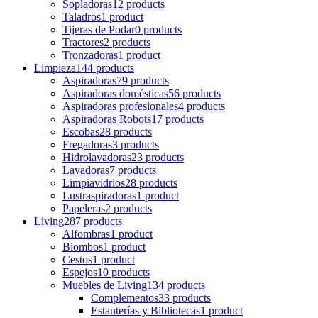
Sopladoras
12 products
Taladros
1 product
Tijeras de Podar
0 products
Tractores
2 products
Tronzadoras
1 product
Limpieza
144 products
Aspiradoras
79 products
Aspiradoras domésticas
56 products
Aspiradoras profesionales
4 products
Aspiradoras Robots
17 products
Escobas
28 products
Fregadoras
3 products
Hidrolavadoras
23 products
Lavadoras
7 products
Limpiavidrios
28 products
Lustraspiradoras
1 product
Papeleras
2 products
Living
287 products
Alfombras
1 product
Biombos
1 product
Cestos
1 product
Espejos
10 products
Muebles de Living
134 products
Complementos
33 products
Estanterías y Bibliotecas
1 product