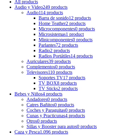
All
products
Audio y Video
249 products
Audio
114 products
Barra de sonido
12 products
Home Teather
2 products
Microcomponentes
0 products
Microsistemas
1 product
Minicomponentes
0 products
Parlantes
72 products
Radio
2 products
Radios Portátiles
14 products
Auriculares
39 products
Complementos
0 products
Televisores
110 products
Soportes TV
17 products
TV BOX
8 products
TV Sticks
2 products
Bebes y Niños
4 products
Andadores
0 products
Catres Bañitos
0 products
Coches y Paraguitas
0 products
Cunas y Practicunas
4 products
Otros
0 products
Sillas y Booster para autos
0 products
Caza y Pesca
1.096 products