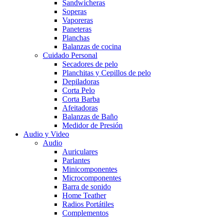
Sandwicheras
Soperas
Vaporeras
Paneteras
Planchas
Balanzas de cocina
Cuidado Personal
Secadores de pelo
Planchitas y Cepillos de pelo
Depiladoras
Corta Pelo
Corta Barba
Afeitadoras
Balanzas de Baño
Medidor de Presión
Audio y Video
Audio
Auriculares
Parlantes
Minicomponentes
Microcomponentes
Barra de sonido
Home Teather
Radios Portátiles
Complementos