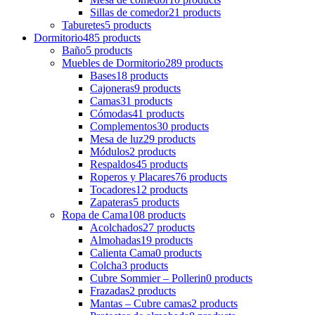
Sillas de comedor
21 products
Taburetes
5 products
Dormitorio
485 products
Baño
5 products
Muebles de Dormitorio
289 products
Bases
18 products
Cajoneras
9 products
Camas
31 products
Cómodas
41 products
Complementos
30 products
Mesa de luz
29 products
Módulos
2 products
Respaldos
45 products
Roperos y Placares
76 products
Tocadores
12 products
Zapateras
5 products
Ropa de Cama
108 products
Acolchados
27 products
Almohadas
19 products
Calienta Cama
0 products
Colcha
3 products
Cubre Sommier – Pollerin
0 products
Frazadas
2 products
Mantas – Cubre camas
2 products