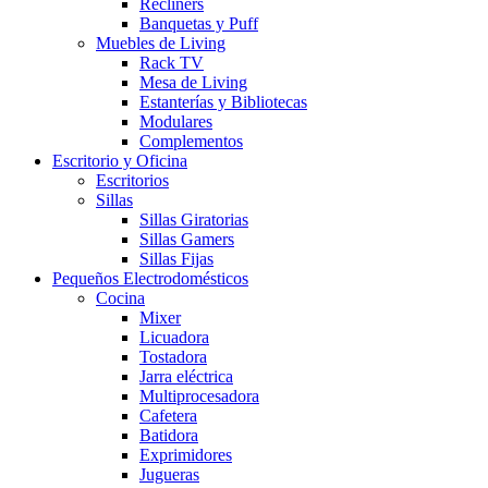
Recliners
Banquetas y Puff
Muebles de Living
Rack TV
Mesa de Living
Estanterías y Bibliotecas
Modulares
Complementos
Escritorio y Oficina
Escritorios
Sillas
Sillas Giratorias
Sillas Gamers
Sillas Fijas
Pequeños Electrodomésticos
Cocina
Mixer
Licuadora
Tostadora
Jarra eléctrica
Multiprocesadora
Cafetera
Batidora
Exprimidores
Jugueras