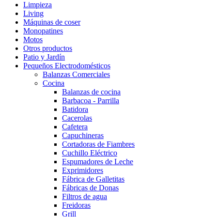
Limpieza
Living
Máquinas de coser
Monopatines
Motos
Otros productos
Patio y Jardín
Pequeños Electrodomésticos
Balanzas Comerciales
Cocina
Balanzas de cocina
Barbacoa - Parrilla
Batidora
Cacerolas
Cafetera
Capuchineras
Cortadoras de Fiambres
Cuchillo Eléctrico
Espumadores de Leche
Exprimidores
Fábrica de Galletitas
Fábricas de Donas
Filtros de agua
Freidoras
Grill