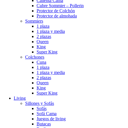
Calienta Cama
Cubre Sommier – Pollerin
Protector de Colchón
Protector de almohada
Sommiers
1 plaza
1 plaza y media
2 plazas
Queen
King
Super King
Colchones
Cuna
1 plaza
1 plaza y media
2 plazas
Queen
King
Super King
Living
Sillones y Sofás
Sofás
Sofá Cama
Juegos de living
Butacas