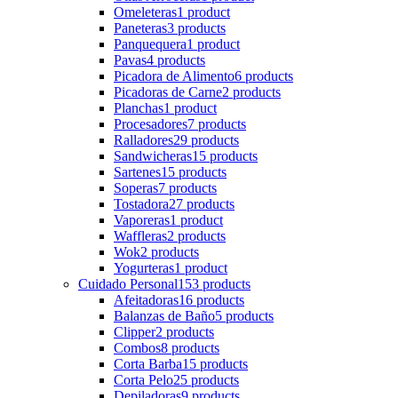
Omeleteras
1 product
Paneteras
3 products
Panquequera
1 product
Pavas
4 products
Picadora de Alimento
6 products
Picadoras de Carne
2 products
Planchas
1 product
Procesadores
7 products
Ralladores
29 products
Sandwicheras
15 products
Sartenes
15 products
Soperas
7 products
Tostadora
27 products
Vaporeras
1 product
Waffleras
2 products
Wok
2 products
Yogurteras
1 product
Cuidado Personal
153 products
Afeitadoras
16 products
Balanzas de Baño
5 products
Clipper
2 products
Combos
8 products
Corta Barba
15 products
Corta Pelo
25 products
Depiladoras
9 products