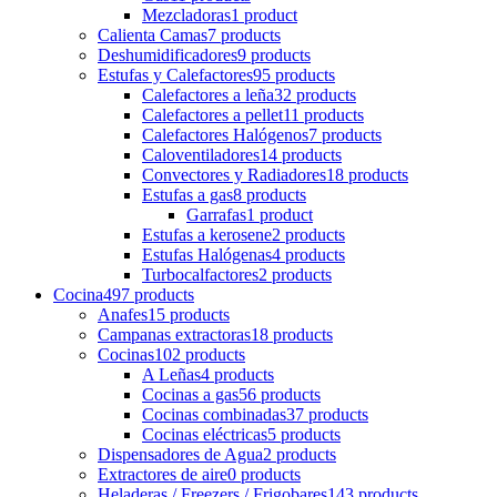
Mezcladoras
1 product
Calienta Camas
7 products
Deshumidificadores
9 products
Estufas y Calefactores
95 products
Calefactores a leña
32 products
Calefactores a pellet
11 products
Calefactores Halógenos
7 products
Caloventiladores
14 products
Convectores y Radiadores
18 products
Estufas a gas
8 products
Garrafas
1 product
Estufas a kerosene
2 products
Estufas Halógenas
4 products
Turbocalfactores
2 products
Cocina
497 products
Anafes
15 products
Campanas extractoras
18 products
Cocinas
102 products
A Leñas
4 products
Cocinas a gas
56 products
Cocinas combinadas
37 products
Cocinas eléctricas
5 products
Dispensadores de Agua
2 products
Extractores de aire
0 products
Heladeras / Freezers / Frigobares
143 products