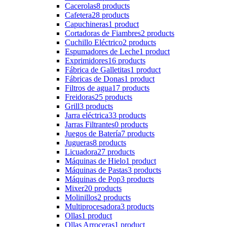
Cacerolas
8 products
Cafetera
28 products
Capuchineras
1 product
Cortadoras de Fiambres
2 products
Cuchillo Eléctrico
2 products
Espumadores de Leche
1 product
Exprimidores
16 products
Fábrica de Galletitas
1 product
Fábricas de Donas
1 product
Filtros de agua
17 products
Freidoras
25 products
Grill
3 products
Jarra eléctrica
33 products
Jarras Filtrantes
0 products
Juegos de Batería
7 products
Jugueras
8 products
Licuadora
27 products
Máquinas de Hielo
1 product
Máquinas de Pastas
3 products
Máquinas de Pop
3 products
Mixer
20 products
Molinillos
2 products
Multiprocesadora
3 products
Ollas
1 product
Ollas Arroceras
1 product