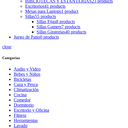
BIBLIOTECAS Y ESTANTERIAS
23 products
Escritorios
41 products
Mesas para Laptops
1 product
Sillas
55 products
Sillas Fijas
8 products
Sillas Gamers
7 products
Sillas Giratorias
40 products
Juego de Patio
0 products
close
Categorias
Audio y Video
Bebes y Niños
Bicicletas
Caza y Pesca
Climatización
Cocina
Comedor
Dormitorio
Escritorio y Oficina
Fitness
Herramientas
Lavado