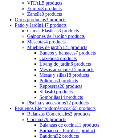
VITAL
5 products
Yumbo
8 products
Zanella
0 products
Otros productos
3 products
Patio y Jardín
147 products
Camas Elásticas
3 products
Galpones de Jardín
4 products
Mascotas
4 products
Muebles de jardín
121 products
Bancos y hamacas
7 products
Gazebos
4 products
Living de jardín
6 products
Mesas auxiliares
15 products
Mesas y sillas
18 products
Poltronas
0 products
Reposeras
20 products
Sillas
40 products
Sombrillas
14 products
Piscina y accesorios
12 products
Pequeños Electrodomésticos
565 products
Balanzas Comerciales
2 products
Cocina
379 products
Balanzas de cocina
11 products
Barbacoa – Parrilla
1 product
Batidora
32 products