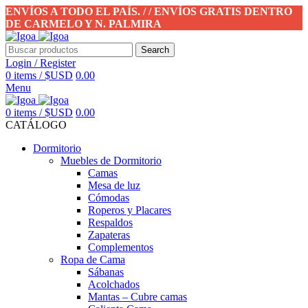
ENVÍOS A TODO EL PAÍS. / / ENVÍOS GRATIS DENTRO
DE CARMELO Y N. PALMIRA
Search
Login / Register
0
items
/
$USD
0.00
Menu
0
items
/
$USD
0.00
CATÁLOGO
Dormitorio
Muebles de Dormitorio
Camas
Mesa de luz
Cómodas
Roperos y Placares
Respaldos
Zapateras
Complementos
Ropa de Cama
Sábanas
Acolchados
Mantas – Cubre camas