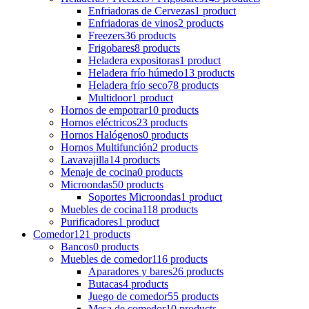
Enfriadoras de Cervezas
1 product
Enfriadoras de vinos
2 products
Freezers
36 products
Frigobares
8 products
Heladera expositoras
1 product
Heladera frío húmedo
13 products
Heladera frío seco
78 products
Multidoor
1 product
Hornos de empotrar
10 products
Hornos eléctricos
23 products
Hornos Halógenos
0 products
Hornos Multifunción
2 products
Lavavajilla
14 products
Menaje de cocina
0 products
Microondas
50 products
Soportes Microondas
1 product
Muebles de cocina
118 products
Purificadores
1 product
Comedor
121 products
Bancos
0 products
Muebles de comedor
116 products
Aparadores y bares
26 products
Butacas
4 products
Juego de comedor
55 products
Mesa de comedor
10 products