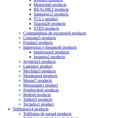
Motorola
0 products
REALME
2 products
Samsung
12 products
TCL
1 product
Xiaomi
26 products
ZTE
0 products
Computadoras de escritorio
0 products
Consolas
5 products
Fundas
2 products
Impresoras e Insumos
8 products
Impresoras
5 products
Insumos
2 products
Joysticks
3 products
Laptops
1 product
Mochilas
3 products
Monitores
4 products
Mouse
7 products
Mousepads
1 product
Notebooks
6 products
Redes
0 products
Tablets
5 products
Teclados
1 product
Teléfonos
14 products
Teléfonos de mesa
4 products