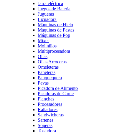
Jarra eléctrica
Juegos de Batería
Jugueras
Licuadora
Máquinas de Hielo
Máquinas de Pastas
Máquinas de Pop
Mixer
Molinillos
Multiprocesadora
Ollas
Ollas Arroceras
Omeleteras
Paneteras
Panquequera
Pavas
Picadora de Alimento
Picadoras de Carne
Planchas
Procesadores
Ralladores
Sandwicheras
Sartenes
Soperas
Tostadora