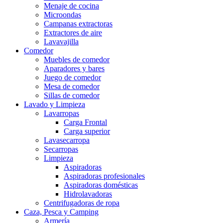
Menaje de cocina
Microondas
Campanas extractoras
Extractores de aire
Lavavajilla
Comedor
Muebles de comedor
Aparadores y bares
Juego de comedor
Mesa de comedor
Sillas de comedor
Lavado y Limpieza
Lavarropas
Carga Frontal
Carga superior
Lavasecarropa
Secarropas
Limpieza
Aspiradoras
Aspiradoras profesionales
Aspiradoras domésticas
Hidrolavadoras
Centrifugadoras de ropa
Caza, Pesca y Camping
Armería