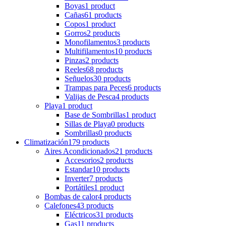
Boyas
1 product
Cañas
61 products
Copos
1 product
Gorros
2 products
Monofilamentos
3 products
Multifilamentos
10 products
Pinzas
2 products
Reeles
68 products
Señuelos
30 products
Trampas para Peces
6 products
Valijas de Pesca
4 products
Playa
1 product
Base de Sombrillas
1 product
Sillas de Playa
0 products
Sombrillas
0 products
Climatización
179 products
Aires Acondicionados
21 products
Accesorios
2 products
Estandar
10 products
Inverter
7 products
Portátiles
1 product
Bombas de calor
4 products
Calefones
43 products
Eléctricos
31 products
Gas
11 products