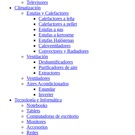
Televisores
Climatización
Estufas y Calefactores
Calefactores a leña
Calefactores a pellet
Estufas a gas
Estufas a kerosene
Estufas Halógenas
Caloventiladores
Convectores y Radiadores
Ventilación
Deshumificadores
Purificadores de aire
Extractores
Ventiladores
Aires Acondicionados
Estandar
Inverter
Tecnología e Informática
Notebooks
Tablets
Computadoras de escritorio
Monitores
Accesorios
Redes