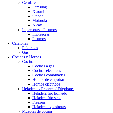
Celulares
Samsung
Xiaomi
iPhone
Motorola
Alcatel
Impresoras e Insumos
Impresoras
Insumos
Calefones
Eléctricos
Gas
Cocinas y Hornos
Cocinas
Cocinas a gas
Cocinas eléctricas
Cocinas combinadas
Hornos de empotrar
Hornos eléctricos
Heladeras / Freezers / Frigobares
Heladera frío húmedo
Heladera frío seco
Freezers
Heladera expositoras
Muebles de cocina