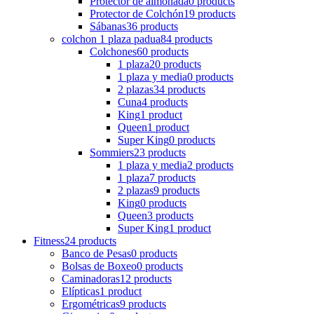
Protector de almohada
0 products
Protector de Colchón
19 products
Sábanas
36 products
colchon 1 plaza padua
84 products
Colchones
60 products
1 plaza
20 products
1 plaza y media
0 products
2 plazas
34 products
Cuna
4 products
King
1 product
Queen
1 product
Super King
0 products
Sommiers
23 products
1 plaza y media
2 products
1 plaza
7 products
2 plazas
9 products
King
0 products
Queen
3 products
Super King
1 product
Fitness
24 products
Banco de Pesas
0 products
Bolsas de Boxeo
0 products
Caminadoras
12 products
Elípticas
1 product
Ergométricas
9 products