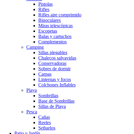
Pistolas
Rifles
Rifles aire comprimido
Binoculares
Miras telescópicas
Escopetas
Balas y cartuchos
Complementos
Camping
Sillas plegables
Chalecos salvavidas
Conservadoras
Sobres de dormir
Carpas
Linternas y focos
Colchones Inflables
Playa
Sombrillas
Base de Sombrillas
Sillas de Playa
Pesca
Cañas
Reeles
Señuelos
Patio y Jardín