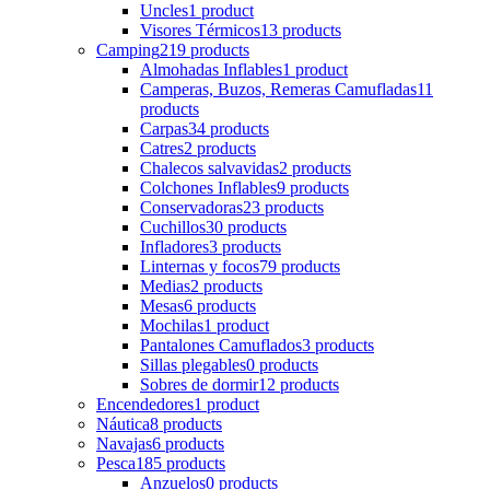
Uncles
1 product
Visores Térmicos
13 products
Camping
219 products
Almohadas Inflables
1 product
Camperas, Buzos, Remeras Camufladas
11
products
Carpas
34 products
Catres
2 products
Chalecos salvavidas
2 products
Colchones Inflables
9 products
Conservadoras
23 products
Cuchillos
30 products
Infladores
3 products
Linternas y focos
79 products
Medias
2 products
Mesas
6 products
Mochilas
1 product
Pantalones Camuflados
3 products
Sillas plegables
0 products
Sobres de dormir
12 products
Encendedores
1 product
Náutica
8 products
Navajas
6 products
Pesca
185 products
Anzuelos
0 products