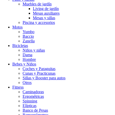
Muebles de jardín
Living de jardín
Mesas auxiliares
Mesas y sillas
Piscina y accesorios
Motos
Yumbo
Baccio
Zanella
Bicicletas
Niños y niñas
Dama
Hombre
Bebes y Niños
Coches y Paraguitas
Cunas y Practicunas
Sillas y Booster para autos
Otros
Fitness
Caminadoras
Ergométricas
Spinning
Elípticas
Banco de Pesas
Remorgómetros