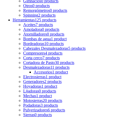
Gimnacios
0 products
Otros
0 products
Remorgómetros
0 products
Spinning
2 products
Herramientas
125 products
Aceites
7 products
Amoladora
0 products
Atornilladores
0 products
Bombas de agua
1 product
Bordeadoras
10 products
Cabezales Desmalezadoras
5 products
Compresores
4 products
Corta cerco
7 products
Cortadora de Pasto
30 products
Desmalezadoras
11 products
Accesorios
1 product
Electrosierras
1 product
Generadores
2 products
Hoyadoras
1 product
Lijadoras
0 products
Mechas
1 product
Motosierras
20 products
Podadoras
3 products
Pulverizadores
6 products
Sierras
0 products