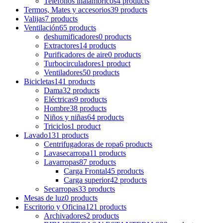
Teléfonos inalámbricos
4 products
Termos, Mates y accesorios
39 products
Valijas
7 products
Ventilación
65 products
deshumificadores
0 products
Extractores
14 products
Purificadores de aire
0 products
Turbocirculadores
1 product
Ventiladores
50 products
Bicicletas
141 products
Dama
32 products
Eléctricas
9 products
Hombre
38 products
Niños y niñas
64 products
Triciclos
1 product
Lavado
131 products
Centrifugadoras de ropa
6 products
Lavasecarropa
11 products
Lavarropas
87 products
Carga Frontal
45 products
Carga superior
42 products
Secarropas
33 products
Mesas de luz
0 products
Escritorio y Oficina
121 products
Archivadores
2 products