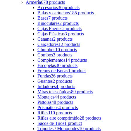
Armería
678 products
Accesorios
36 products
Balas y cartuchos
185 products
Bases
7 products
Binoculares
2 products
Cajas Fuertes
2 products
Cajas Plásticas
3 products
Cananas
2 products
Cargadores
12 products
Chumbos
10 products
Combos
3 products
Complementos
14 products
Escopetas
30 products
Frenos de Bocas
1 product
Fundas
26 products
Guantes
2 products
Infladores
4 products
Miras telescópicas
89 products
Montajes
44 products
Pistolas
48 products
Prismáticos
4 products
Rifles
110 products
Rifles aire comprimido
28 products
Sacos de Tiros
1 product
Trípodes / Monópodes
10 products