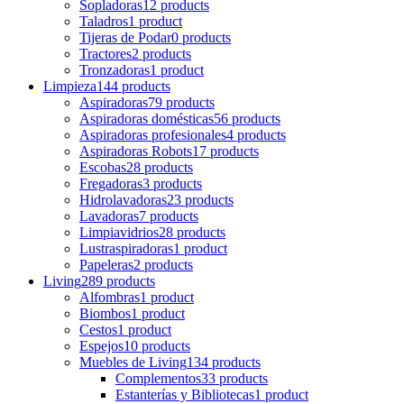
Sopladoras
12 products
Taladros
1 product
Tijeras de Podar
0 products
Tractores
2 products
Tronzadoras
1 product
Limpieza
144 products
Aspiradoras
79 products
Aspiradoras domésticas
56 products
Aspiradoras profesionales
4 products
Aspiradoras Robots
17 products
Escobas
28 products
Fregadoras
3 products
Hidrolavadoras
23 products
Lavadoras
7 products
Limpiavidrios
28 products
Lustraspiradoras
1 product
Papeleras
2 products
Living
289 products
Alfombras
1 product
Biombos
1 product
Cestos
1 product
Espejos
10 products
Muebles de Living
134 products
Complementos
33 products
Estanterías y Bibliotecas
1 product