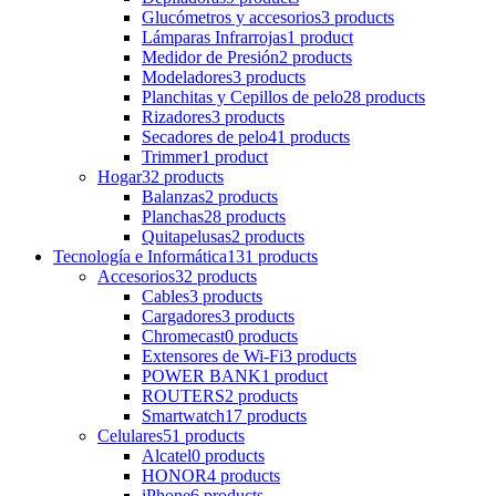
Glucómetros y accesorios
3 products
Lámparas Infrarrojas
1 product
Medidor de Presión
2 products
Modeladores
3 products
Planchitas y Cepillos de pelo
28 products
Rizadores
3 products
Secadores de pelo
41 products
Trimmer
1 product
Hogar
32 products
Balanzas
2 products
Planchas
28 products
Quitapelusas
2 products
Tecnología e Informática
131 products
Accesorios
32 products
Cables
3 products
Cargadores
3 products
Chromecast
0 products
Extensores de Wi-Fi
3 products
POWER BANK
1 product
ROUTERS
2 products
Smartwatch
17 products
Celulares
51 products
Alcatel
0 products
HONOR
4 products
iPhone
6 products