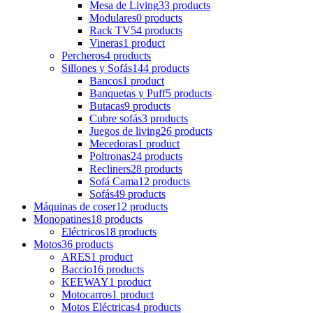
Mesa de Living
33 products
Modulares
0 products
Rack TV
54 products
Vineras
1 product
Percheros
4 products
Sillones y Sofás
144 products
Bancos
1 product
Banquetas y Puff
5 products
Butacas
9 products
Cubre sofás
3 products
Juegos de living
26 products
Mecedoras
1 product
Poltronas
24 products
Recliners
28 products
Sofá Cama
12 products
Sofás
49 products
Máquinas de coser
12 products
Monopatines
18 products
Eléctricos
18 products
Motos
36 products
ARES
1 product
Baccio
16 products
KEEWAY
1 product
Motocarros
1 product
Motos Eléctricas
4 products