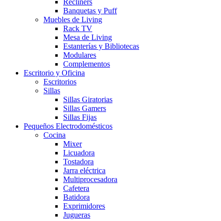
Recliners
Banquetas y Puff
Muebles de Living
Rack TV
Mesa de Living
Estanterías y Bibliotecas
Modulares
Complementos
Escritorio y Oficina
Escritorios
Sillas
Sillas Giratorias
Sillas Gamers
Sillas Fijas
Pequeños Electrodomésticos
Cocina
Mixer
Licuadora
Tostadora
Jarra eléctrica
Multiprocesadora
Cafetera
Batidora
Exprimidores
Jugueras