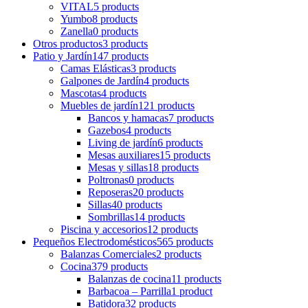
VITAL
5 products
Yumbo
8 products
Zanella
0 products
Otros productos
3 products
Patio y Jardín
147 products
Camas Elásticas
3 products
Galpones de Jardín
4 products
Mascotas
4 products
Muebles de jardín
121 products
Bancos y hamacas
7 products
Gazebos
4 products
Living de jardín
6 products
Mesas auxiliares
15 products
Mesas y sillas
18 products
Poltronas
0 products
Reposeras
20 products
Sillas
40 products
Sombrillas
14 products
Piscina y accesorios
12 products
Pequeños Electrodomésticos
565 products
Balanzas Comerciales
2 products
Cocina
379 products
Balanzas de cocina
11 products
Barbacoa – Parrilla
1 product
Batidora
32 products