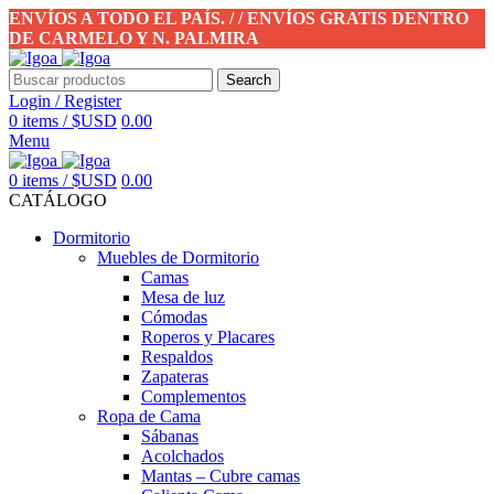
ENVÍOS A TODO EL PAÍS. / / ENVÍOS GRATIS DENTRO
DE CARMELO Y N. PALMIRA
Search
Login / Register
0
items
/
$USD
0.00
Menu
0
items
/
$USD
0.00
CATÁLOGO
Dormitorio
Muebles de Dormitorio
Camas
Mesa de luz
Cómodas
Roperos y Placares
Respaldos
Zapateras
Complementos
Ropa de Cama
Sábanas
Acolchados
Mantas – Cubre camas