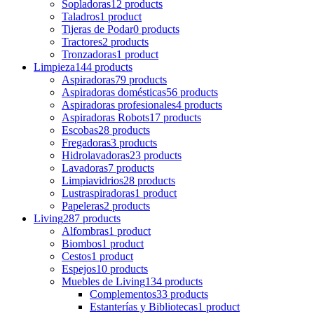
Sopladoras
12 products
Taladros
1 product
Tijeras de Podar
0 products
Tractores
2 products
Tronzadoras
1 product
Limpieza
144 products
Aspiradoras
79 products
Aspiradoras domésticas
56 products
Aspiradoras profesionales
4 products
Aspiradoras Robots
17 products
Escobas
28 products
Fregadoras
3 products
Hidrolavadoras
23 products
Lavadoras
7 products
Limpiavidrios
28 products
Lustraspiradoras
1 product
Papeleras
2 products
Living
287 products
Alfombras
1 product
Biombos
1 product
Cestos
1 product
Espejos
10 products
Muebles de Living
134 products
Complementos
33 products
Estanterías y Bibliotecas
1 product