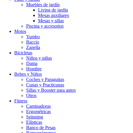
Muebles de jardín
Living de jardín
Mesas auxiliares
Mesas y sillas
Piscina y accesorios
Motos
Yumbo
Baccio
Zanella
Bicicletas
Niños y niñas
Dama
Hombre
Bebes y Niños
Coches y Paraguitas
Cunas y Practicunas
Sillas y Booster para autos
Otros
Fitness
Caminadoras
Ergométricas
Spinning
Elípticas
Banco de Pesas
Remorgómetros