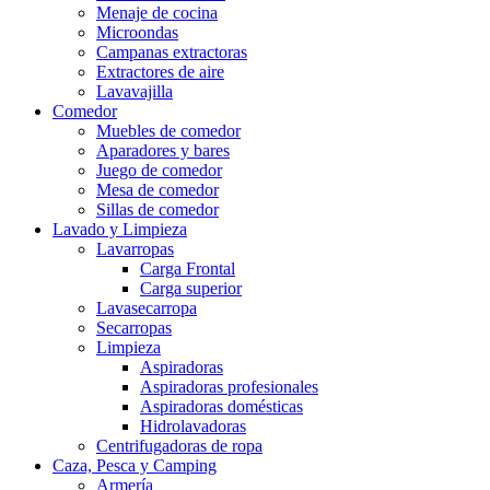
Menaje de cocina
Microondas
Campanas extractoras
Extractores de aire
Lavavajilla
Comedor
Muebles de comedor
Aparadores y bares
Juego de comedor
Mesa de comedor
Sillas de comedor
Lavado y Limpieza
Lavarropas
Carga Frontal
Carga superior
Lavasecarropa
Secarropas
Limpieza
Aspiradoras
Aspiradoras profesionales
Aspiradoras domésticas
Hidrolavadoras
Centrifugadoras de ropa
Caza, Pesca y Camping
Armería