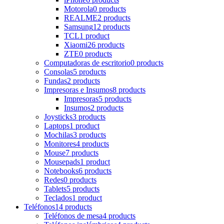
Motorola
0 products
REALME
2 products
Samsung
12 products
TCL
1 product
Xiaomi
26 products
ZTE
0 products
Computadoras de escritorio
0 products
Consolas
5 products
Fundas
2 products
Impresoras e Insumos
8 products
Impresoras
5 products
Insumos
2 products
Joysticks
3 products
Laptops
1 product
Mochilas
3 products
Monitores
4 products
Mouse
7 products
Mousepads
1 product
Notebooks
6 products
Redes
0 products
Tablets
5 products
Teclados
1 product
Teléfonos
14 products
Teléfonos de mesa
4 products