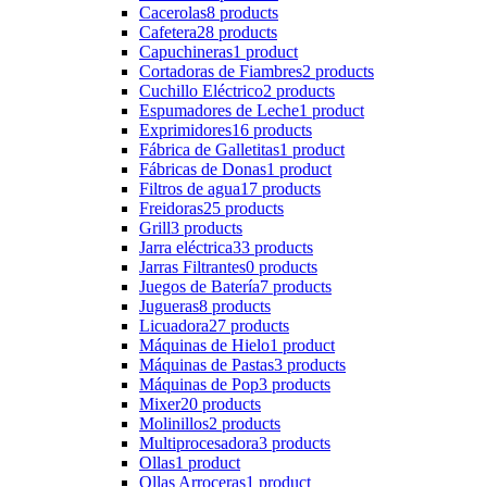
Cacerolas
8 products
Cafetera
28 products
Capuchineras
1 product
Cortadoras de Fiambres
2 products
Cuchillo Eléctrico
2 products
Espumadores de Leche
1 product
Exprimidores
16 products
Fábrica de Galletitas
1 product
Fábricas de Donas
1 product
Filtros de agua
17 products
Freidoras
25 products
Grill
3 products
Jarra eléctrica
33 products
Jarras Filtrantes
0 products
Juegos de Batería
7 products
Jugueras
8 products
Licuadora
27 products
Máquinas de Hielo
1 product
Máquinas de Pastas
3 products
Máquinas de Pop
3 products
Mixer
20 products
Molinillos
2 products
Multiprocesadora
3 products
Ollas
1 product
Ollas Arroceras
1 product