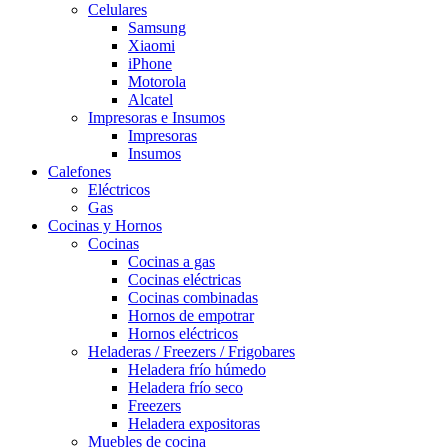
Celulares
Samsung
Xiaomi
iPhone
Motorola
Alcatel
Impresoras e Insumos
Impresoras
Insumos
Calefones
Eléctricos
Gas
Cocinas y Hornos
Cocinas
Cocinas a gas
Cocinas eléctricas
Cocinas combinadas
Hornos de empotrar
Hornos eléctricos
Heladeras / Freezers / Frigobares
Heladera frío húmedo
Heladera frío seco
Freezers
Heladera expositoras
Muebles de cocina