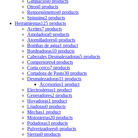
Gimnacios
0 products
Otros
0 products
Remorgómetros
0 products
Spinning
2 products
Herramientas
125 products
Aceites
7 products
Amoladora
0 products
Atornilladores
0 products
Bombas de agua
1 product
Bordeadoras
10 products
Cabezales Desmalezadoras
5 products
Compresores
4 products
Corta cerco
7 products
Cortadora de Pasto
30 products
Desmalezadoras
11 products
Accesorios
1 product
Electrosierras
1 product
Generadores
2 products
Hoyadoras
1 product
Lijadoras
0 products
Mechas
1 product
Motosierras
20 products
Podadoras
3 products
Pulverizadores
6 products
Sierras
0 products