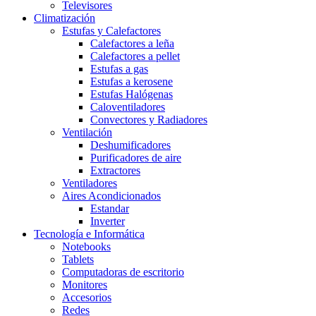
Televisores
Climatización
Estufas y Calefactores
Calefactores a leña
Calefactores a pellet
Estufas a gas
Estufas a kerosene
Estufas Halógenas
Caloventiladores
Convectores y Radiadores
Ventilación
Deshumificadores
Purificadores de aire
Extractores
Ventiladores
Aires Acondicionados
Estandar
Inverter
Tecnología e Informática
Notebooks
Tablets
Computadoras de escritorio
Monitores
Accesorios
Redes