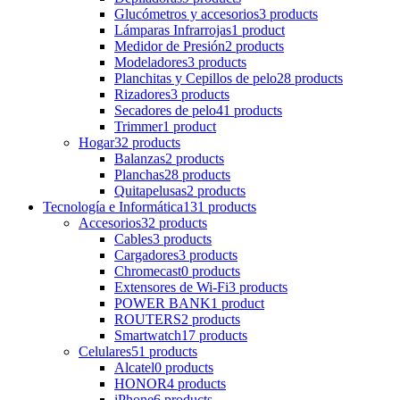
Glucómetros y accesorios
3 products
Lámparas Infrarrojas
1 product
Medidor de Presión
2 products
Modeladores
3 products
Planchitas y Cepillos de pelo
28 products
Rizadores
3 products
Secadores de pelo
41 products
Trimmer
1 product
Hogar
32 products
Balanzas
2 products
Planchas
28 products
Quitapelusas
2 products
Tecnología e Informática
131 products
Accesorios
32 products
Cables
3 products
Cargadores
3 products
Chromecast
0 products
Extensores de Wi-Fi
3 products
POWER BANK
1 product
ROUTERS
2 products
Smartwatch
17 products
Celulares
51 products
Alcatel
0 products
HONOR
4 products
iPhone
6 products