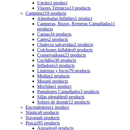
Uncles
1 product
Visores Térmicos
13 products
Camping
219 products
Almohadas Inflables
1 product
Camperas, Buzos, Remeras Camufladas
11
products
Carpas
34 products
Catres
2 products
Chalecos salvavidas
2 products
Colchones Inflables
9 products
Conservadoras
23 products
Cuchillos
30 products
Infladores
3 products
Linternas y focos
79 products
Medias
2 products
Mesas
6 products
Mochilas
1 product
Pantalones Camuflados
3 products
Sillas plegables
0 products
Sobres de dormir
12 products
Encendedores
1 product
Náutica
8 products
Navajas
6 products
Pesca
185 products
Anzuelos
0 products