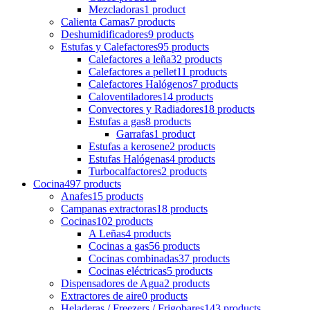
Mezcladoras
1 product
Calienta Camas
7 products
Deshumidificadores
9 products
Estufas y Calefactores
95 products
Calefactores a leña
32 products
Calefactores a pellet
11 products
Calefactores Halógenos
7 products
Caloventiladores
14 products
Convectores y Radiadores
18 products
Estufas a gas
8 products
Garrafas
1 product
Estufas a kerosene
2 products
Estufas Halógenas
4 products
Turbocalfactores
2 products
Cocina
497 products
Anafes
15 products
Campanas extractoras
18 products
Cocinas
102 products
A Leñas
4 products
Cocinas a gas
56 products
Cocinas combinadas
37 products
Cocinas eléctricas
5 products
Dispensadores de Agua
2 products
Extractores de aire
0 products
Heladeras / Freezers / Frigobares
143 products