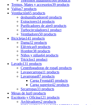
Teléfonos inalámbricos
4 products
Termos, Mates y accesorios
39 products
Valijas
7 products
Ventilación
65 products
deshumificadores
0 products
Extractores
14 products
Purificadores de aire
0 products
Turbocirculadores
1 product
Ventiladores
50 products
Bicicletas
141 products
Dama
32 products
Eléctricas
9 products
Hombre
38 products
Niños y niñas
64 products
Triciclos
1 product
Lavado
131 products
Centrifugadoras de ropa
6 products
Lavasecarropa
11 products
Lavarropas
87 products
Carga Frontal
45 products
Carga superior
42 products
Secarropas
33 products
Mesas de luz
0 products
Escritorio y Oficina
121 products
Archivadores
2 products