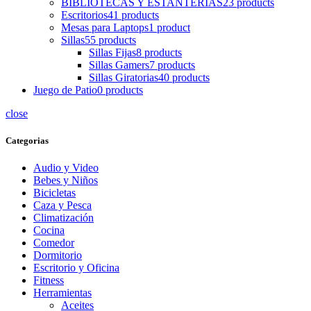
BIBLIOTECAS Y ESTANTERIAS
23 products
Escritorios
41 products
Mesas para Laptops
1 product
Sillas
55 products
Sillas Fijas
8 products
Sillas Gamers
7 products
Sillas Giratorias
40 products
Juego de Patio
0 products
close
Categorias
Audio y Video
Bebes y Niños
Bicicletas
Caza y Pesca
Climatización
Cocina
Comedor
Dormitorio
Escritorio y Oficina
Fitness
Herramientas
Aceites