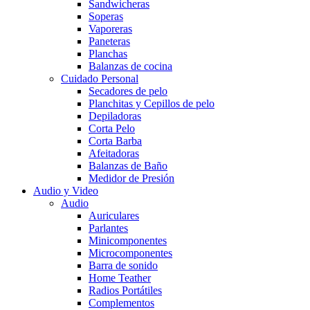
Sandwicheras
Soperas
Vaporeras
Paneteras
Planchas
Balanzas de cocina
Cuidado Personal
Secadores de pelo
Planchitas y Cepillos de pelo
Depiladoras
Corta Pelo
Corta Barba
Afeitadoras
Balanzas de Baño
Medidor de Presión
Audio y Video
Audio
Auriculares
Parlantes
Minicomponentes
Microcomponentes
Barra de sonido
Home Teather
Radios Portátiles
Complementos