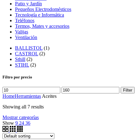
Patio y Jardín
Pequeños Electrodomésticos
Tecnología e Informática
Teléfonos
Termos, Mates y accesorios
Valijas
Ventilación
BALLISTOL
(1)
CASTROL
(2)
Sthill
(2)
STIHL
(2)
Filtro por precio
Filter
Home
Herramientas
Aceites
Showing all 7 results
Mostrar categorías
Show
9
24
36