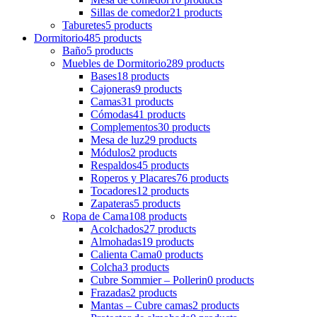
Sillas de comedor
21 products
Taburetes
5 products
Dormitorio
485 products
Baño
5 products
Muebles de Dormitorio
289 products
Bases
18 products
Cajoneras
9 products
Camas
31 products
Cómodas
41 products
Complementos
30 products
Mesa de luz
29 products
Módulos
2 products
Respaldos
45 products
Roperos y Placares
76 products
Tocadores
12 products
Zapateras
5 products
Ropa de Cama
108 products
Acolchados
27 products
Almohadas
19 products
Calienta Cama
0 products
Colcha
3 products
Cubre Sommier – Pollerin
0 products
Frazadas
2 products
Mantas – Cubre camas
2 products