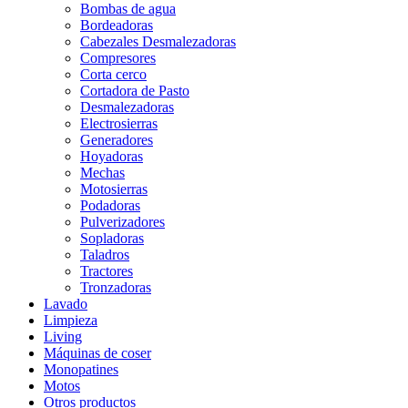
Bombas de agua
Bordeadoras
Cabezales Desmalezadoras
Compresores
Corta cerco
Cortadora de Pasto
Desmalezadoras
Electrosierras
Generadores
Hoyadoras
Mechas
Motosierras
Podadoras
Pulverizadores
Sopladoras
Taladros
Tractores
Tronzadoras
Lavado
Limpieza
Living
Máquinas de coser
Monopatines
Motos
Otros productos