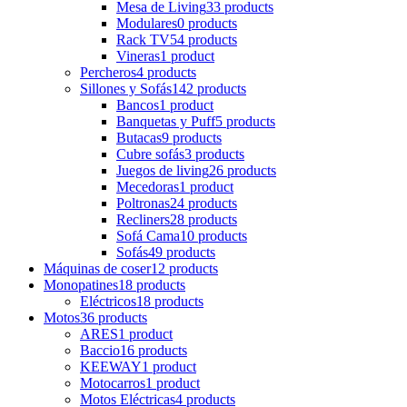
Mesa de Living
33 products
Modulares
0 products
Rack TV
54 products
Vineras
1 product
Percheros
4 products
Sillones y Sofás
142 products
Bancos
1 product
Banquetas y Puff
5 products
Butacas
9 products
Cubre sofás
3 products
Juegos de living
26 products
Mecedoras
1 product
Poltronas
24 products
Recliners
28 products
Sofá Cama
10 products
Sofás
49 products
Máquinas de coser
12 products
Monopatines
18 products
Eléctricos
18 products
Motos
36 products
ARES
1 product
Baccio
16 products
KEEWAY
1 product
Motocarros
1 product
Motos Eléctricas
4 products