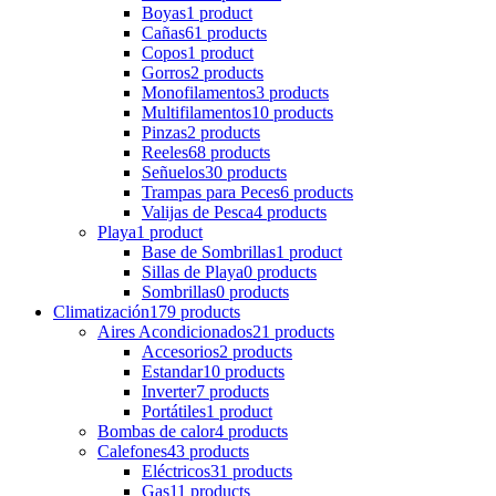
Boyas
1 product
Cañas
61 products
Copos
1 product
Gorros
2 products
Monofilamentos
3 products
Multifilamentos
10 products
Pinzas
2 products
Reeles
68 products
Señuelos
30 products
Trampas para Peces
6 products
Valijas de Pesca
4 products
Playa
1 product
Base de Sombrillas
1 product
Sillas de Playa
0 products
Sombrillas
0 products
Climatización
179 products
Aires Acondicionados
21 products
Accesorios
2 products
Estandar
10 products
Inverter
7 products
Portátiles
1 product
Bombas de calor
4 products
Calefones
43 products
Eléctricos
31 products
Gas
11 products