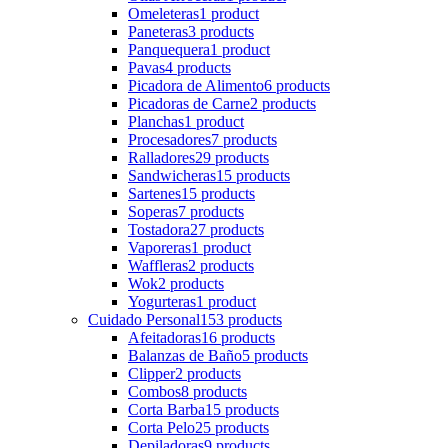
Omeleteras
1 product
Paneteras
3 products
Panquequera
1 product
Pavas
4 products
Picadora de Alimento
6 products
Picadoras de Carne
2 products
Planchas
1 product
Procesadores
7 products
Ralladores
29 products
Sandwicheras
15 products
Sartenes
15 products
Soperas
7 products
Tostadora
27 products
Vaporeras
1 product
Waffleras
2 products
Wok
2 products
Yogurteras
1 product
Cuidado Personal
153 products
Afeitadoras
16 products
Balanzas de Baño
5 products
Clipper
2 products
Combos
8 products
Corta Barba
15 products
Corta Pelo
25 products
Depiladoras
9 products