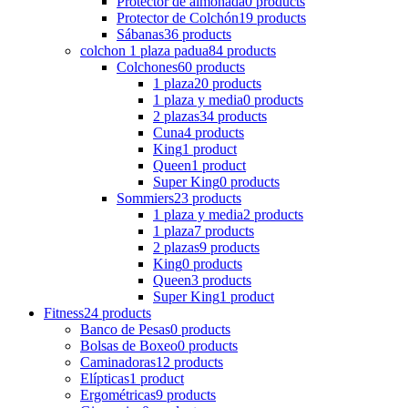
Protector de almohada
0 products
Protector de Colchón
19 products
Sábanas
36 products
colchon 1 plaza padua
84 products
Colchones
60 products
1 plaza
20 products
1 plaza y media
0 products
2 plazas
34 products
Cuna
4 products
King
1 product
Queen
1 product
Super King
0 products
Sommiers
23 products
1 plaza y media
2 products
1 plaza
7 products
2 plazas
9 products
King
0 products
Queen
3 products
Super King
1 product
Fitness
24 products
Banco de Pesas
0 products
Bolsas de Boxeo
0 products
Caminadoras
12 products
Elípticas
1 product
Ergométricas
9 products