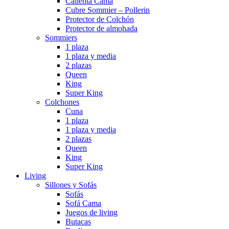
Calienta Cama
Cubre Sommier – Pollerin
Protector de Colchón
Protector de almohada
Sommiers
1 plaza
1 plaza y media
2 plazas
Queen
King
Super King
Colchones
Cuna
1 plaza
1 plaza y media
2 plazas
Queen
King
Super King
Living
Sillones y Sofás
Sofás
Sofá Cama
Juegos de living
Butacas