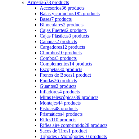
Armería
678 products
Accesorios
36 products
Balas y cartuchos
185 products
Bases
7 products
Binoculares
2 products
Cajas Fuertes
2 products
Cajas Plásticas
3 products
Cananas
2 products
Cargadores
12 products
Chumbos
10 products
Combos
3 products
Complementos
14 products
Escopetas
30 products
Frenos de Bocas
1 product
Fundas
26 products
Guantes
2 products
Infladores
4 products
Miras telescópicas
89 products
Montajes
44 products
Pistolas
48 products
Prismáticos
4 products
Rifles
110 products
Rifles aire comprimido
28 products
Sacos de Tiros
1 product
Trípodes / Monópodes
10 products