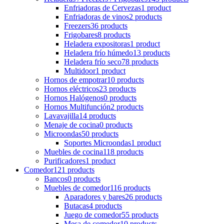
Enfriadoras de Cervezas
1 product
Enfriadoras de vinos
2 products
Freezers
36 products
Frigobares
8 products
Heladera expositoras
1 product
Heladera frío húmedo
13 products
Heladera frío seco
78 products
Multidoor
1 product
Hornos de empotrar
10 products
Hornos eléctricos
23 products
Hornos Halógenos
0 products
Hornos Multifunción
2 products
Lavavajilla
14 products
Menaje de cocina
0 products
Microondas
50 products
Soportes Microondas
1 product
Muebles de cocina
118 products
Purificadores
1 product
Comedor
121 products
Bancos
0 products
Muebles de comedor
116 products
Aparadores y bares
26 products
Butacas
4 products
Juego de comedor
55 products
Mesa de comedor
10 products