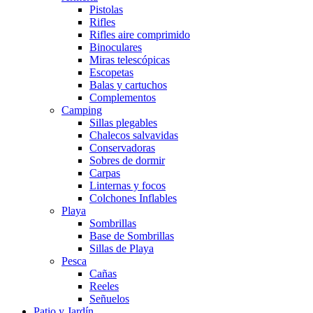
Pistolas
Rifles
Rifles aire comprimido
Binoculares
Miras telescópicas
Escopetas
Balas y cartuchos
Complementos
Camping
Sillas plegables
Chalecos salvavidas
Conservadoras
Sobres de dormir
Carpas
Linternas y focos
Colchones Inflables
Playa
Sombrillas
Base de Sombrillas
Sillas de Playa
Pesca
Cañas
Reeles
Señuelos
Patio y Jardín