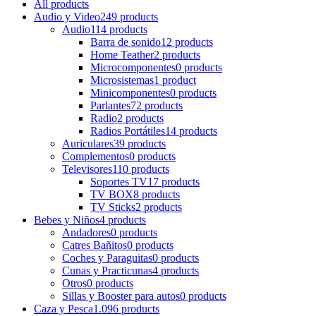
All
products
Audio y Video
249 products
Audio
114 products
Barra de sonido
12 products
Home Teather
2 products
Microcomponentes
0 products
Microsistemas
1 product
Minicomponentes
0 products
Parlantes
72 products
Radio
2 products
Radios Portátiles
14 products
Auriculares
39 products
Complementos
0 products
Televisores
110 products
Soportes TV
17 products
TV BOX
8 products
TV Sticks
2 products
Bebes y Niños
4 products
Andadores
0 products
Catres Bañitos
0 products
Coches y Paraguitas
0 products
Cunas y Practicunas
4 products
Otros
0 products
Sillas y Booster para autos
0 products
Caza y Pesca
1.096 products