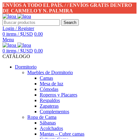
ENVÍOS A TODO EL PAÍS. / / ENVÍOS GRATIS DENTRO
DE CARMELO Y N. PALMIRA
Search
Login / Register
0
items
/
$USD
0.00
Menu
0
items
/
$USD
0.00
CATÁLOGO
Dormitorio
Muebles de Dormitorio
Camas
Mesa de luz
Cómodas
Roperos y Placares
Respaldos
Zapateras
Complementos
Ropa de Cama
Sábanas
Acolchados
Mantas – Cubre camas