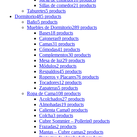
Sillas de comedor
21 products
Taburetes
5 products
Dormitorio
485 products
Baño
5 products
Muebles de Dormitorio
289 products
Bases
18 products
Cajoneras
9 products
Camas
31 products
Cómodas
41 products
Complementos
30 products
Mesa de luz
29 products
Módulos
2 products
Respaldos
45 products
Roperos y Placares
76 products
Tocadores
12 products
Zapateras
5 products
Ropa de Cama
108 products
Acolchados
27 products
Almohadas
19 products
Calienta Cama
0 products
Colcha
3 products
Cubre Sommier – Pollerin
0 products
Frazadas
2 products
Mantas – Cubre camas
2 products