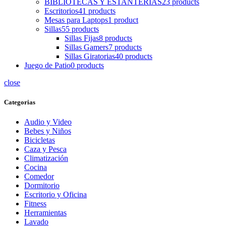
BIBLIOTECAS Y ESTANTERIAS
23 products
Escritorios
41 products
Mesas para Laptops
1 product
Sillas
55 products
Sillas Fijas
8 products
Sillas Gamers
7 products
Sillas Giratorias
40 products
Juego de Patio
0 products
close
Categorias
Audio y Video
Bebes y Niños
Bicicletas
Caza y Pesca
Climatización
Cocina
Comedor
Dormitorio
Escritorio y Oficina
Fitness
Herramientas
Lavado