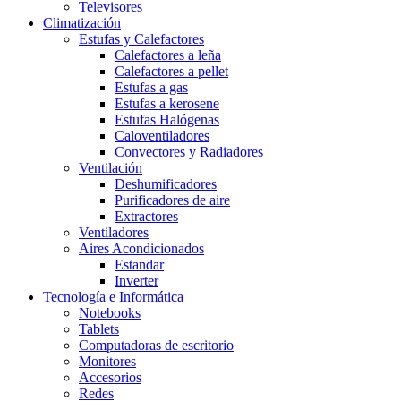
Televisores
Climatización
Estufas y Calefactores
Calefactores a leña
Calefactores a pellet
Estufas a gas
Estufas a kerosene
Estufas Halógenas
Caloventiladores
Convectores y Radiadores
Ventilación
Deshumificadores
Purificadores de aire
Extractores
Ventiladores
Aires Acondicionados
Estandar
Inverter
Tecnología e Informática
Notebooks
Tablets
Computadoras de escritorio
Monitores
Accesorios
Redes