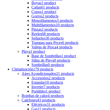
Boyas
1 product
Cañas
61 products
Copos
1 product
Gorros
2 products
Monofilamentos
3 products
Multifilamentos
10 products
Pinzas
2 products
Reeles
68 products
Señuelos
30 products
Trampas para Peces
6 products
Valijas de Pesca
4 products
Playa
1 product
Base de Sombrillas
1 product
Sillas de Playa
0 products
Sombrillas
0 products
Climatización
179 products
Aires Acondicionados
21 products
Accesorios
2 products
Estandar
10 products
Inverter
7 products
Portátiles
1 product
Bombas de calor
4 products
Calefones
43 products
Eléctricos
31 products
Gas
11 products