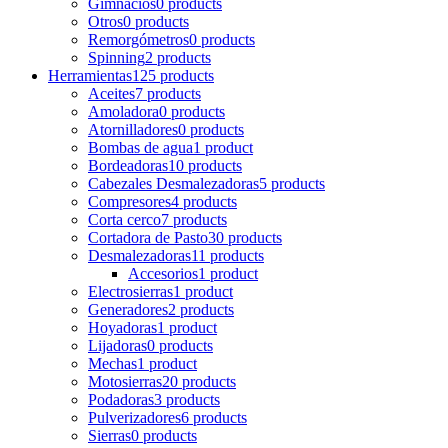
Gimnacios
0 products
Otros
0 products
Remorgómetros
0 products
Spinning
2 products
Herramientas
125 products
Aceites
7 products
Amoladora
0 products
Atornilladores
0 products
Bombas de agua
1 product
Bordeadoras
10 products
Cabezales Desmalezadoras
5 products
Compresores
4 products
Corta cerco
7 products
Cortadora de Pasto
30 products
Desmalezadoras
11 products
Accesorios
1 product
Electrosierras
1 product
Generadores
2 products
Hoyadoras
1 product
Lijadoras
0 products
Mechas
1 product
Motosierras
20 products
Podadoras
3 products
Pulverizadores
6 products
Sierras
0 products