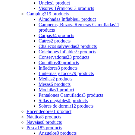
Uncles
1 product
Visores Térmicos
13 products
Camping
219 products
Almohadas Inflables
1 product
Camperas, Buzos, Remeras Camufladas
11
products
Carpas
34 products
Catres
2 products
Chalecos salvavidas
2 products
Colchones Inflables
9 products
Conservadoras
23 products
Cuchillos
30 products
Infladores
3 products
Linternas y focos
79 products
Medias
2 products
Mesas
6 products
Mochilas
1 product
Pantalones Camuflados
3 products
Sillas plegables
0 products
Sobres de dormir
12 products
Encendedores
1 product
Náutica
8 products
Navajas
6 products
Pesca
185 products
Anzuelos
0 products