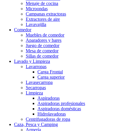
Menaje de cocina
Microondas
Campanas extractoras
Extractores de aire
Lavavajilla
Comedor
Muebles de comedor
Aparadores y bares
Juego de comedor
Mesa de comedor
Sillas de comedor
Lavado y Limpieza
Lavarropas
Carga Frontal
Carga superior
Lavasecarropa
Secarropas
Limpieza
Aspiradoras
Aspiradoras profesionales
Aspiradoras domésticas
Hidrolavadoras
Centrifugadoras de ropa
Caza, Pesca y Camping
Armería