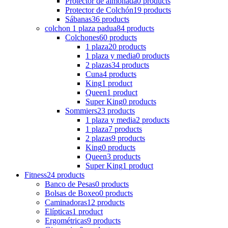
Protector de almohada
0 products
Protector de Colchón
19 products
Sábanas
36 products
colchon 1 plaza padua
84 products
Colchones
60 products
1 plaza
20 products
1 plaza y media
0 products
2 plazas
34 products
Cuna
4 products
King
1 product
Queen
1 product
Super King
0 products
Sommiers
23 products
1 plaza y media
2 products
1 plaza
7 products
2 plazas
9 products
King
0 products
Queen
3 products
Super King
1 product
Fitness
24 products
Banco de Pesas
0 products
Bolsas de Boxeo
0 products
Caminadoras
12 products
Elípticas
1 product
Ergométricas
9 products