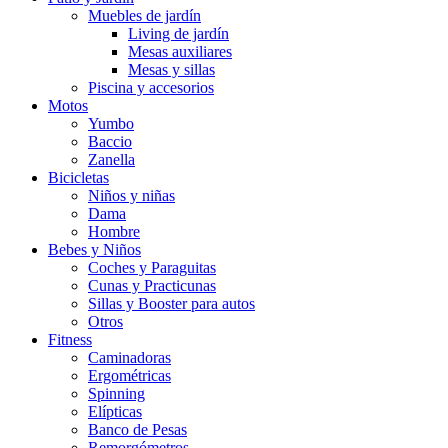
Muebles de jardín
Living de jardín
Mesas auxiliares
Mesas y sillas
Piscina y accesorios
Motos
Yumbo
Baccio
Zanella
Bicicletas
Niños y niñas
Dama
Hombre
Bebes y Niños
Coches y Paraguitas
Cunas y Practicunas
Sillas y Booster para autos
Otros
Fitness
Caminadoras
Ergométricas
Spinning
Elípticas
Banco de Pesas
Remorgómetros