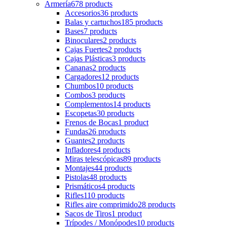
Armería
678 products
Accesorios
36 products
Balas y cartuchos
185 products
Bases
7 products
Binoculares
2 products
Cajas Fuertes
2 products
Cajas Plásticas
3 products
Cananas
2 products
Cargadores
12 products
Chumbos
10 products
Combos
3 products
Complementos
14 products
Escopetas
30 products
Frenos de Bocas
1 product
Fundas
26 products
Guantes
2 products
Infladores
4 products
Miras telescópicas
89 products
Montajes
44 products
Pistolas
48 products
Prismáticos
4 products
Rifles
110 products
Rifles aire comprimido
28 products
Sacos de Tiros
1 product
Trípodes / Monópodes
10 products