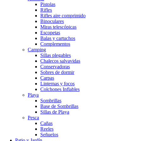
Pistolas
Rifles
Rifles aire comprimido
Binoculares
Miras telescópicas
Escopetas
Balas y cartuchos
Complementos
Camping
Sillas plegables
Chalecos salvavidas
Conservadoras
Sobres de dormir
Carpas
Linternas y focos
Colchones Inflables
Playa
Sombrillas
Base de Sombrillas
Sillas de Playa
Pesca
Cañas
Reeles
Señuelos
Patio y Jardín