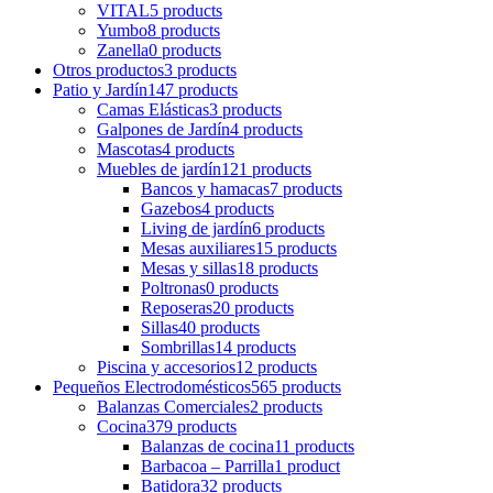
VITAL
5 products
Yumbo
8 products
Zanella
0 products
Otros productos
3 products
Patio y Jardín
147 products
Camas Elásticas
3 products
Galpones de Jardín
4 products
Mascotas
4 products
Muebles de jardín
121 products
Bancos y hamacas
7 products
Gazebos
4 products
Living de jardín
6 products
Mesas auxiliares
15 products
Mesas y sillas
18 products
Poltronas
0 products
Reposeras
20 products
Sillas
40 products
Sombrillas
14 products
Piscina y accesorios
12 products
Pequeños Electrodomésticos
565 products
Balanzas Comerciales
2 products
Cocina
379 products
Balanzas de cocina
11 products
Barbacoa – Parrilla
1 product
Batidora
32 products