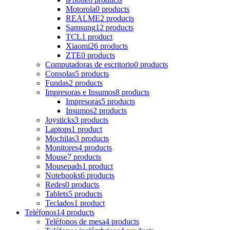
Motorola
0 products
REALME
2 products
Samsung
12 products
TCL
1 product
Xiaomi
26 products
ZTE
0 products
Computadoras de escritorio
0 products
Consolas
5 products
Fundas
2 products
Impresoras e Insumos
8 products
Impresoras
5 products
Insumos
2 products
Joysticks
3 products
Laptops
1 product
Mochilas
3 products
Monitores
4 products
Mouse
7 products
Mousepads
1 product
Notebooks
6 products
Redes
0 products
Tablets
5 products
Teclados
1 product
Teléfonos
14 products
Teléfonos de mesa
4 products