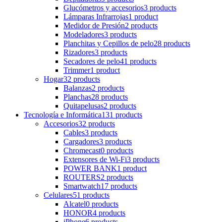
Glucómetros y accesorios
3 products
Lámparas Infrarrojas
1 product
Medidor de Presión
2 products
Modeladores
3 products
Planchitas y Cepillos de pelo
28 products
Rizadores
3 products
Secadores de pelo
41 products
Trimmer
1 product
Hogar
32 products
Balanzas
2 products
Planchas
28 products
Quitapelusas
2 products
Tecnología e Informática
131 products
Accesorios
32 products
Cables
3 products
Cargadores
3 products
Chromecast
0 products
Extensores de Wi-Fi
3 products
POWER BANK
1 product
ROUTERS
2 products
Smartwatch
17 products
Celulares
51 products
Alcatel
0 products
HONOR
4 products
iPhone
6 products