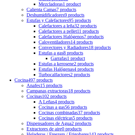
Mezcladoras
1 product
Calienta Camas
7 products
Deshumidificadores
9 products
Estufas y Calefactores
95 products
Calefactores a leña
32 products
Calefactores a pellet
11 products
Calefactores Halógenos
7 products
Caloventiladores
14 products
Convectores y Radiadores
18 products
Estufas a gas
8 products
Garrafas
1 product
Estufas a kerosene
2 products
Estufas Halógenas
4 products
Turbocalfactores
2 products
Cocina
497 products
Anafes
15 products
Campanas extractoras
18 products
Cocinas
102 products
A Leñas
4 products
Cocinas a gas
56 products
Cocinas combinadas
37 products
Cocinas eléctricas
5 products
Dispensadores de Agua
2 products
Extractores de aire
0 products
Heladeras / Freezers / Frigobares
143 products