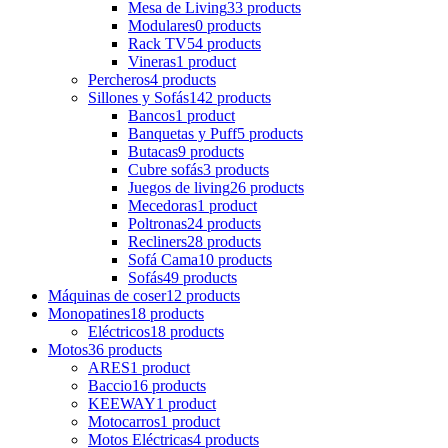
Mesa de Living
33 products
Modulares
0 products
Rack TV
54 products
Vineras
1 product
Percheros
4 products
Sillones y Sofás
142 products
Bancos
1 product
Banquetas y Puff
5 products
Butacas
9 products
Cubre sofás
3 products
Juegos de living
26 products
Mecedoras
1 product
Poltronas
24 products
Recliners
28 products
Sofá Cama
10 products
Sofás
49 products
Máquinas de coser
12 products
Monopatines
18 products
Eléctricos
18 products
Motos
36 products
ARES
1 product
Baccio
16 products
KEEWAY
1 product
Motocarros
1 product
Motos Eléctricas
4 products