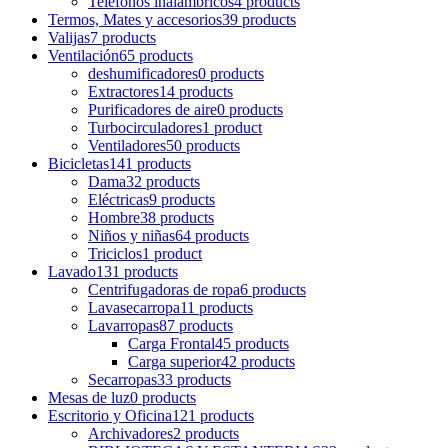
Teléfonos inalámbricos
4 products
Termos, Mates y accesorios
39 products
Valijas
7 products
Ventilación
65 products
deshumificadores
0 products
Extractores
14 products
Purificadores de aire
0 products
Turbocirculadores
1 product
Ventiladores
50 products
Bicicletas
141 products
Dama
32 products
Eléctricas
9 products
Hombre
38 products
Niños y niñas
64 products
Triciclos
1 product
Lavado
131 products
Centrifugadoras de ropa
6 products
Lavasecarropa
11 products
Lavarropas
87 products
Carga Frontal
45 products
Carga superior
42 products
Secarropas
33 products
Mesas de luz
0 products
Escritorio y Oficina
121 products
Archivadores
2 products