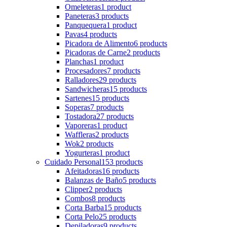
Omeleteras
1 product
Paneteras
3 products
Panquequera
1 product
Pavas
4 products
Picadora de Alimento
6 products
Picadoras de Carne
2 products
Planchas
1 product
Procesadores
7 products
Ralladores
29 products
Sandwicheras
15 products
Sartenes
15 products
Soperas
7 products
Tostadora
27 products
Vaporeras
1 product
Waffleras
2 products
Wok
2 products
Yogurteras
1 product
Cuidado Personal
153 products
Afeitadoras
16 products
Balanzas de Baño
5 products
Clipper
2 products
Combos
8 products
Corta Barba
15 products
Corta Pelo
25 products
Depiladoras
9 products