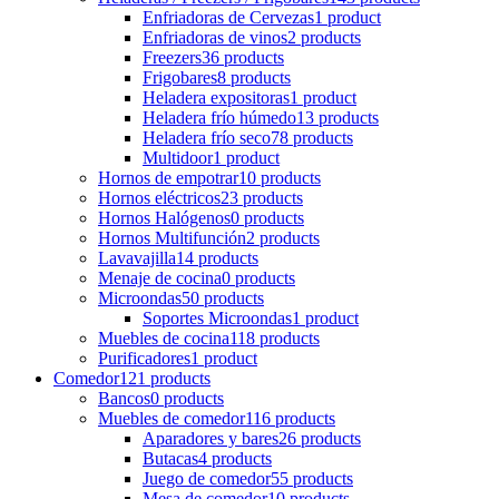
Enfriadoras de Cervezas
1 product
Enfriadoras de vinos
2 products
Freezers
36 products
Frigobares
8 products
Heladera expositoras
1 product
Heladera frío húmedo
13 products
Heladera frío seco
78 products
Multidoor
1 product
Hornos de empotrar
10 products
Hornos eléctricos
23 products
Hornos Halógenos
0 products
Hornos Multifunción
2 products
Lavavajilla
14 products
Menaje de cocina
0 products
Microondas
50 products
Soportes Microondas
1 product
Muebles de cocina
118 products
Purificadores
1 product
Comedor
121 products
Bancos
0 products
Muebles de comedor
116 products
Aparadores y bares
26 products
Butacas
4 products
Juego de comedor
55 products
Mesa de comedor
10 products