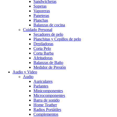
Sandwicheras
Soperas
Vaporeras
Paneteras
Planchas
Balanzas de cocina
Cuidado Personal
Secadores de pelo
Planchitas y Cepillos de pelo
Depiladoras
Corta Pelo
Corta Barba
Afeitadoras
Balanzas de Baño
Medidor de Presión
Audio y Video
Audio
Auriculares
Parlantes
Minicomponentes
Microcomponentes
Barra de sonido
Home Teather
Radios Portátiles
Complementos