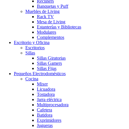
Recliners
Banquetas y Puff
Muebles de Living
Rack TV
Mesa de Living
Estanterías y Bibliotecas
Modulares
Complementos
Escritorio y Oficina
Escritorios
Sillas
Sillas Giratorias
Sillas Gamers
Sillas Fijas
Pequeños Electrodomésticos
Cocina
Mixer
Licuadora
Tostadora
Jarra eléctrica
Multiprocesadora
Cafetera
Batidora
Exprimidores
Jugueras