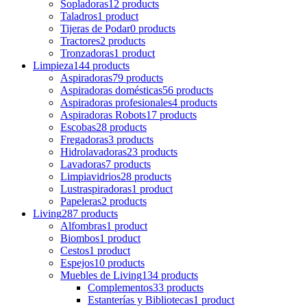
Sopladoras
12 products
Taladros
1 product
Tijeras de Podar
0 products
Tractores
2 products
Tronzadoras
1 product
Limpieza
144 products
Aspiradoras
79 products
Aspiradoras domésticas
56 products
Aspiradoras profesionales
4 products
Aspiradoras Robots
17 products
Escobas
28 products
Fregadoras
3 products
Hidrolavadoras
23 products
Lavadoras
7 products
Limpiavidrios
28 products
Lustraspiradoras
1 product
Papeleras
2 products
Living
287 products
Alfombras
1 product
Biombos
1 product
Cestos
1 product
Espejos
10 products
Muebles de Living
134 products
Complementos
33 products
Estanterías y Bibliotecas
1 product