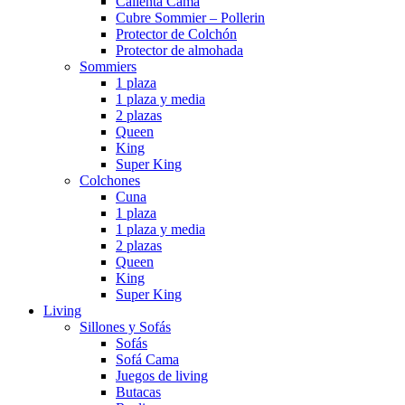
Calienta Cama
Cubre Sommier – Pollerin
Protector de Colchón
Protector de almohada
Sommiers
1 plaza
1 plaza y media
2 plazas
Queen
King
Super King
Colchones
Cuna
1 plaza
1 plaza y media
2 plazas
Queen
King
Super King
Living
Sillones y Sofás
Sofás
Sofá Cama
Juegos de living
Butacas