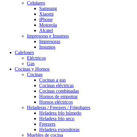
Celulares
Samsung
Xiaomi
iPhone
Motorola
Alcatel
Impresoras e Insumos
Impresoras
Insumos
Calefones
Eléctricos
Gas
Cocinas y Hornos
Cocinas
Cocinas a gas
Cocinas eléctricas
Cocinas combinadas
Hornos de empotrar
Hornos eléctricos
Heladeras / Freezers / Frigobares
Heladera frío húmedo
Heladera frío seco
Freezers
Heladera expositoras
Muebles de cocina