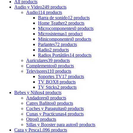
All
products
Audio y Video
249 products
Audio
114 products
Barra de sonido
12 products
Home Teather
2 products
Microcomponentes
0 products
Microsistemas
1 product
Minicomponentes
0 products
Parlantes
72 products
Radio
2 products
Radios Portátiles
14 products
Auriculares
39 products
Complementos
0 products
Televisores
110 products
Soportes TV
17 products
TV BOX
8 products
TV Sticks
2 products
Bebes y Niños
4 products
Andadores
0 products
Catres Bañitos
0 products
Coches y Paraguitas
0 products
Cunas y Practicunas
4 products
Otros
0 products
Sillas y Booster para autos
0 products
Caza y Pesca
1.096 products