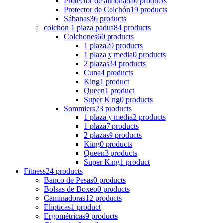
Protector de almohada
0 products
Protector de Colchón
19 products
Sábanas
36 products
colchon 1 plaza padua
84 products
Colchones
60 products
1 plaza
20 products
1 plaza y media
0 products
2 plazas
34 products
Cuna
4 products
King
1 product
Queen
1 product
Super King
0 products
Sommiers
23 products
1 plaza y media
2 products
1 plaza
7 products
2 plazas
9 products
King
0 products
Queen
3 products
Super King
1 product
Fitness
24 products
Banco de Pesas
0 products
Bolsas de Boxeo
0 products
Caminadoras
12 products
Elípticas
1 product
Ergométricas
9 products