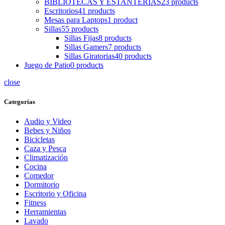
BIBLIOTECAS Y ESTANTERIAS
23 products
Escritorios
41 products
Mesas para Laptops
1 product
Sillas
55 products
Sillas Fijas
8 products
Sillas Gamers
7 products
Sillas Giratorias
40 products
Juego de Patio
0 products
close
Categorias
Audio y Video
Bebes y Niños
Bicicletas
Caza y Pesca
Climatización
Cocina
Comedor
Dormitorio
Escritorio y Oficina
Fitness
Herramientas
Lavado