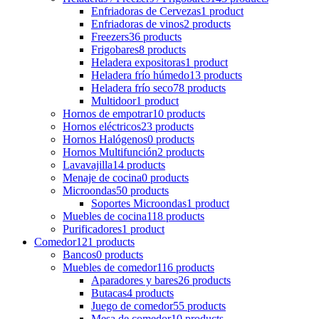
Enfriadoras de Cervezas
1 product
Enfriadoras de vinos
2 products
Freezers
36 products
Frigobares
8 products
Heladera expositoras
1 product
Heladera frío húmedo
13 products
Heladera frío seco
78 products
Multidoor
1 product
Hornos de empotrar
10 products
Hornos eléctricos
23 products
Hornos Halógenos
0 products
Hornos Multifunción
2 products
Lavavajilla
14 products
Menaje de cocina
0 products
Microondas
50 products
Soportes Microondas
1 product
Muebles de cocina
118 products
Purificadores
1 product
Comedor
121 products
Bancos
0 products
Muebles de comedor
116 products
Aparadores y bares
26 products
Butacas
4 products
Juego de comedor
55 products
Mesa de comedor
10 products