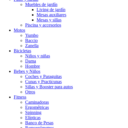
Muebles de jardín
Living de jardín
Mesas auxiliares
Mesas y sillas
Piscina y accesorios
Motos
Yumbo
Baccio
Zanella
Bicicletas
Niños y niñas
Dama
Hombre
Bebes y Niños
Coches y Paraguitas
Cunas y Practicunas
Sillas y Booster para autos
Otros
Fitness
Caminadoras
Ergométricas
Spinning
Elípticas
Banco de Pesas
Remorgómetros