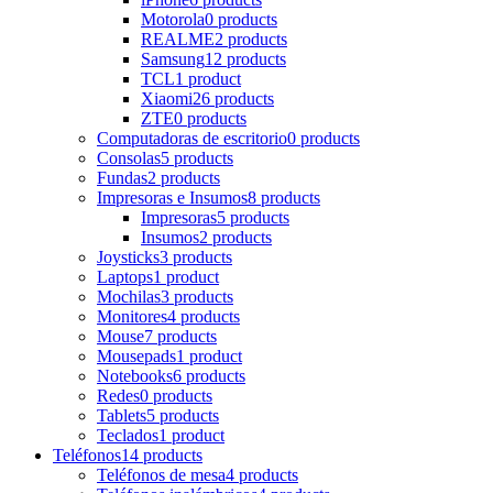
Motorola
0 products
REALME
2 products
Samsung
12 products
TCL
1 product
Xiaomi
26 products
ZTE
0 products
Computadoras de escritorio
0 products
Consolas
5 products
Fundas
2 products
Impresoras e Insumos
8 products
Impresoras
5 products
Insumos
2 products
Joysticks
3 products
Laptops
1 product
Mochilas
3 products
Monitores
4 products
Mouse
7 products
Mousepads
1 product
Notebooks
6 products
Redes
0 products
Tablets
5 products
Teclados
1 product
Teléfonos
14 products
Teléfonos de mesa
4 products