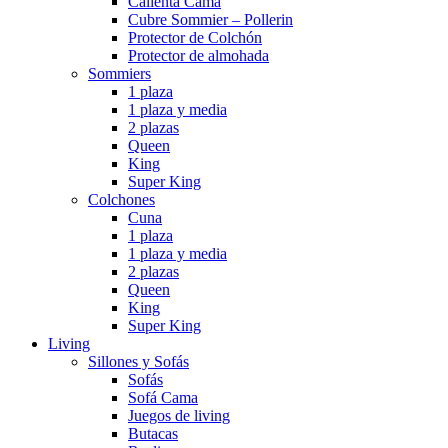
Calienta Cama
Cubre Sommier – Pollerin
Protector de Colchón
Protector de almohada
Sommiers
1 plaza
1 plaza y media
2 plazas
Queen
King
Super King
Colchones
Cuna
1 plaza
1 plaza y media
2 plazas
Queen
King
Super King
Living
Sillones y Sofás
Sofás
Sofá Cama
Juegos de living
Butacas