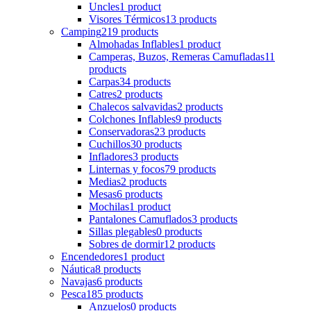
Uncles
1 product
Visores Térmicos
13 products
Camping
219 products
Almohadas Inflables
1 product
Camperas, Buzos, Remeras Camufladas
11
products
Carpas
34 products
Catres
2 products
Chalecos salvavidas
2 products
Colchones Inflables
9 products
Conservadoras
23 products
Cuchillos
30 products
Infladores
3 products
Linternas y focos
79 products
Medias
2 products
Mesas
6 products
Mochilas
1 product
Pantalones Camuflados
3 products
Sillas plegables
0 products
Sobres de dormir
12 products
Encendedores
1 product
Náutica
8 products
Navajas
6 products
Pesca
185 products
Anzuelos
0 products