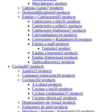
Mezcladoras
1 product
Calienta Camas
7 products
Deshumidificadores
9 products
Estufas y Calefactores
95 products
Calefactores a leña
32 products
Calefactores a pellet
11 products
Calefactores Halógenos
7 products
Caloventiladores
14 products
Convectores y Radiadores
18 products
Estufas a gas
8 products
Garrafas
1 product
Estufas a kerosene
2 products
Estufas Halógenas
4 products
Turbocalfactores
2 products
Cocina
497 products
Anafes
15 products
Campanas extractoras
18 products
Cocinas
102 products
A Leñas
4 products
Cocinas a gas
56 products
Cocinas combinadas
37 products
Cocinas eléctricas
5 products
Dispensadores de Agua
2 products
Extractores de aire
0 products
Heladeras / Freezers / Frigobares
143 products