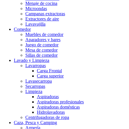
Menaje de cocina
Microondas
Campanas extractoras
Extractores de aire
Lavavajilla
Comedor
Muebles de comedor
Aparadores y bares
Juego de comedor
Mesa de comedor
Sillas de comedor
Lavado y Limpieza
Lavarropas
Carga Frontal
Carga superior
Lavasecarropa
Secarropas
Limpieza
Aspiradoras
Aspiradoras profesionales
Aspiradoras domésticas
Hidrolavadoras
Centrifugadoras de ropa
Caza, Pesca y Camping
Armería