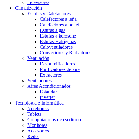
Televisores
Climatización
Estufas y Calefactores
Calefactores a leña
Calefactores a pellet
Estufas a gas
Estufas a kerosene
Estufas Halógenas
Caloventiladores
Convectores y Radiadores
Ventilación
Deshumificadores
Purificadores de aire
Extractores
Ventiladores
Aires Acondicionados
Estandar
Inverter
Tecnología e Informática
Notebooks
Tablets
Computadoras de escritorio
Monitores
Accesorios
Redes