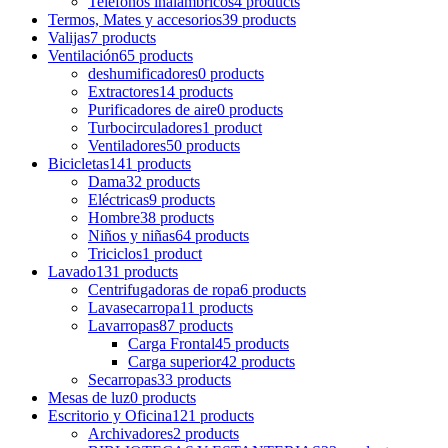
Teléfonos inalámbricos
4 products
Termos, Mates y accesorios
39 products
Valijas
7 products
Ventilación
65 products
deshumificadores
0 products
Extractores
14 products
Purificadores de aire
0 products
Turbocirculadores
1 product
Ventiladores
50 products
Bicicletas
141 products
Dama
32 products
Eléctricas
9 products
Hombre
38 products
Niños y niñas
64 products
Triciclos
1 product
Lavado
131 products
Centrifugadoras de ropa
6 products
Lavasecarropa
11 products
Lavarropas
87 products
Carga Frontal
45 products
Carga superior
42 products
Secarropas
33 products
Mesas de luz
0 products
Escritorio y Oficina
121 products
Archivadores
2 products