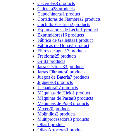
Cacerolas
8 products
Cafetera
28 products
Capuchineras
1 product
Cortadoras de Fiambres
2 products
Cuchillo Eléctrico
2 products
Espumadores de Leche
1 product
Exprimidores
16 products
Fábrica de Galletitas
1 product
Fábricas de Donas
1 product
Filtros de agua
17 products
Freidoras
25 products
Grill
3 products
Jarra eléctrica
33 products
Jarras Filtrantes
0 products
Juegos de Batería
7 products
Jugueras
8 products
Licuadora
27 products
Máquinas de Hielo
1 product
Máquinas de Pastas
3 products
Máquinas de Pop
3 products
Mixer
20 products
Molinillos
2 products
Multiprocesadora
3 products
Ollas
1 product
Ollas Arroceras
1 product