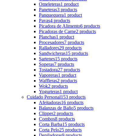
Omeleteras
1 product
Paneteras
3 products
Panquequera
1 product
Pavas
4 products
Picadora de Alimento
6 products
Picadoras de Carne
2 products
Planchas
1 product
Procesadores
7 products
Ralladores
29 products
Sandwicheras
15 products
Sartenes
15 products
Soperas
7 products
Tostadora
27 products
Vaporeras
1 product
Waffleras
2 products
Wok
2 products
Yogurteras
1 product
Cuidado Personal
153 products
Afeitadoras
16 products
Balanzas de Baño
5 products
Clipper
2 products
Combos
8 products
Corta Barba
15 products
Corta Pelo
25 products
Depiladoras
9 products