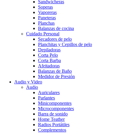
Sandwicheras
Soperas
Vaporeras
Paneteras
Planchas
Balanzas de cocina
Cuidado Personal
Secadores de pelo
Planchitas y Cepillos de pelo
Depiladoras
Corta Pelo
Corta Barba
Afeitadoras
Balanzas de Baño
Medidor de Presión
Audio y Video
Audio
Auriculares
Parlantes
Minicomponentes
Microcomponentes
Barra de sonido
Home Teather
Radios Portátiles
Complementos