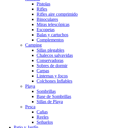
Pistolas
Rifles
Rifles aire comprimido
Binoculares
Miras telescópicas
Escopetas
Balas y cartuchos
Complementos
Camping
Sillas plegables
Chalecos salvavidas
Conservadoras
Sobres de dormir
Carpas
Linternas y focos
Colchones Inflables
Playa
Sombrillas
Base de Sombrillas
Sillas de Playa
Pesca
Cañas
Reeles
Señuelos
Patio y Jardín