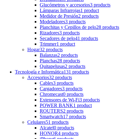
Glucómetros y accesorios
3 products
Lámparas Infrarrojas
1 product
Medidor de Presión
2 products
Modeladores
3 products
Planchitas y Cepillos de pelo
28 products
Rizadores
3 products
Secadores de pelo
41 products
Trimmer
1 product
Hogar
32 products
Balanzas
2 products
Planchas
28 products
Quitapelusas
2 products
Tecnología e Informática
131 products
Accesorios
32 products
Cables
3 products
Cargadores
3 products
Chromecast
0 products
Extensores de Wi-Fi
3 products
POWER BANK
1 product
ROUTERS
2 products
Smartwatch
17 products
Celulares
51 products
Alcatel
0 products
HONOR
4 products
iPhone
6 products