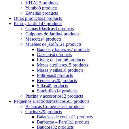
VITAL
5 products
Yumbo
8 products
Zanella
0 products
Otros productos
3 products
Patio y Jardín
147 products
Camas Elásticas
3 products
Galpones de Jardín
4 products
Mascotas
4 products
Muebles de jardín
121 products
Bancos y hamacas
7 products
Gazebos
4 products
Living de jardín
6 products
Mesas auxiliares
15 products
Mesas y sillas
18 products
Poltronas
0 products
Reposeras
20 products
Sillas
40 products
Sombrillas
14 products
Piscina y accesorios
12 products
Pequeños Electrodomésticos
565 products
Balanzas Comerciales
2 products
Cocina
379 products
Balanzas de cocina
11 products
Barbacoa – Parrilla
1 product
Batidora
32 products