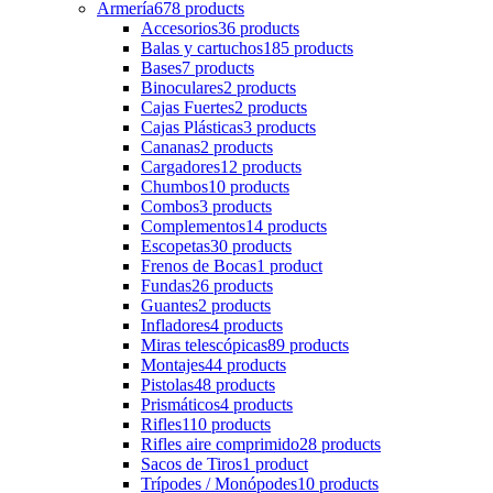
Armería
678 products
Accesorios
36 products
Balas y cartuchos
185 products
Bases
7 products
Binoculares
2 products
Cajas Fuertes
2 products
Cajas Plásticas
3 products
Cananas
2 products
Cargadores
12 products
Chumbos
10 products
Combos
3 products
Complementos
14 products
Escopetas
30 products
Frenos de Bocas
1 product
Fundas
26 products
Guantes
2 products
Infladores
4 products
Miras telescópicas
89 products
Montajes
44 products
Pistolas
48 products
Prismáticos
4 products
Rifles
110 products
Rifles aire comprimido
28 products
Sacos de Tiros
1 product
Trípodes / Monópodes
10 products