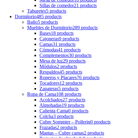
Sillas de comedor
21 products
Taburetes
5 products
Dormitorio
485 products
Baño
5 products
Muebles de Dormitorio
289 products
Bases
18 products
Cajoneras
9 products
Camas
31 products
Cómodas
41 products
Complementos
30 products
Mesa de luz
29 products
Módulos
2 products
Respaldos
45 products
Roperos y Placares
76 products
Tocadores
12 products
Zapateras
5 products
Ropa de Cama
108 products
Acolchados
27 products
Almohadas
19 products
Calienta Cama
0 products
Colcha
3 products
Cubre Sommier – Pollerin
0 products
Frazadas
2 products
Mantas – Cubre camas
2 products