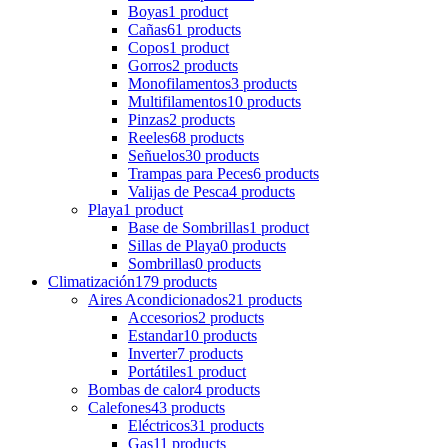
Boyas
1 product
Cañas
61 products
Copos
1 product
Gorros
2 products
Monofilamentos
3 products
Multifilamentos
10 products
Pinzas
2 products
Reeles
68 products
Señuelos
30 products
Trampas para Peces
6 products
Valijas de Pesca
4 products
Playa
1 product
Base de Sombrillas
1 product
Sillas de Playa
0 products
Sombrillas
0 products
Climatización
179 products
Aires Acondicionados
21 products
Accesorios
2 products
Estandar
10 products
Inverter
7 products
Portátiles
1 product
Bombas de calor
4 products
Calefones
43 products
Eléctricos
31 products
Gas
11 products