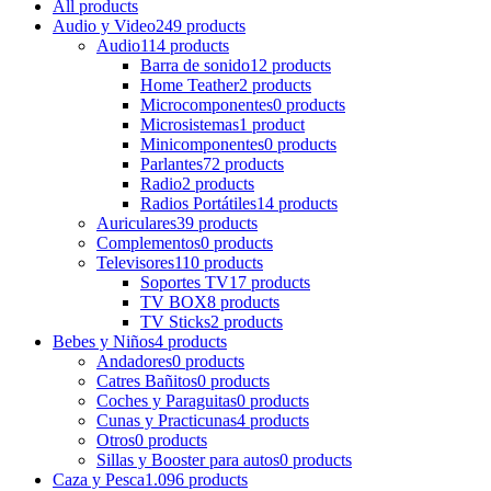
All
products
Audio y Video
249 products
Audio
114 products
Barra de sonido
12 products
Home Teather
2 products
Microcomponentes
0 products
Microsistemas
1 product
Minicomponentes
0 products
Parlantes
72 products
Radio
2 products
Radios Portátiles
14 products
Auriculares
39 products
Complementos
0 products
Televisores
110 products
Soportes TV
17 products
TV BOX
8 products
TV Sticks
2 products
Bebes y Niños
4 products
Andadores
0 products
Catres Bañitos
0 products
Coches y Paraguitas
0 products
Cunas y Practicunas
4 products
Otros
0 products
Sillas y Booster para autos
0 products
Caza y Pesca
1.096 products