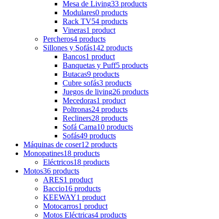
Mesa de Living
33 products
Modulares
0 products
Rack TV
54 products
Vineras
1 product
Percheros
4 products
Sillones y Sofás
142 products
Bancos
1 product
Banquetas y Puff
5 products
Butacas
9 products
Cubre sofás
3 products
Juegos de living
26 products
Mecedoras
1 product
Poltronas
24 products
Recliners
28 products
Sofá Cama
10 products
Sofás
49 products
Máquinas de coser
12 products
Monopatines
18 products
Eléctricos
18 products
Motos
36 products
ARES
1 product
Baccio
16 products
KEEWAY
1 product
Motocarros
1 product
Motos Eléctricas
4 products