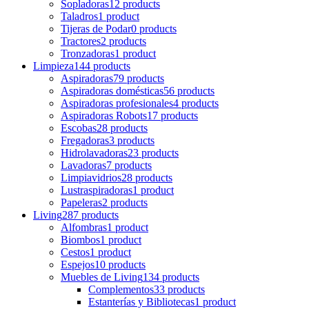
Sopladoras
12 products
Taladros
1 product
Tijeras de Podar
0 products
Tractores
2 products
Tronzadoras
1 product
Limpieza
144 products
Aspiradoras
79 products
Aspiradoras domésticas
56 products
Aspiradoras profesionales
4 products
Aspiradoras Robots
17 products
Escobas
28 products
Fregadoras
3 products
Hidrolavadoras
23 products
Lavadoras
7 products
Limpiavidrios
28 products
Lustraspiradoras
1 product
Papeleras
2 products
Living
287 products
Alfombras
1 product
Biombos
1 product
Cestos
1 product
Espejos
10 products
Muebles de Living
134 products
Complementos
33 products
Estanterías y Bibliotecas
1 product