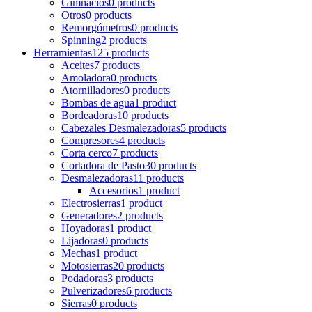
Gimnacios
0 products
Otros
0 products
Remorgómetros
0 products
Spinning
2 products
Herramientas
125 products
Aceites
7 products
Amoladora
0 products
Atornilladores
0 products
Bombas de agua
1 product
Bordeadoras
10 products
Cabezales Desmalezadoras
5 products
Compresores
4 products
Corta cerco
7 products
Cortadora de Pasto
30 products
Desmalezadoras
11 products
Accesorios
1 product
Electrosierras
1 product
Generadores
2 products
Hoyadoras
1 product
Lijadoras
0 products
Mechas
1 product
Motosierras
20 products
Podadoras
3 products
Pulverizadores
6 products
Sierras
0 products