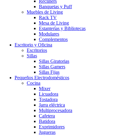
Recliners
Banquetas y Puff
Muebles de Living
Rack TV
Mesa de Living
Estanterías y Bibliotecas
Modulares
Complementos
Escritorio y Oficina
Escritorios
Sillas
Sillas Giratorias
Sillas Gamers
Sillas Fijas
Pequeños Electrodomésticos
Cocina
Mixer
Licuadora
Tostadora
Jarra eléctrica
Multiprocesadora
Cafetera
Batidora
Exprimidores
Jugueras