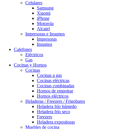
Celulares
Samsung
Xiaomi
iPhone
Motorola
Alcatel
Impresoras e Insumos
Impresoras
Insumos
Calefones
Eléctricos
Gas
Cocinas y Hornos
Cocinas
Cocinas a gas
Cocinas eléctricas
Cocinas combinadas
Hornos de empotrar
Hornos eléctricos
Heladeras / Freezers / Frigobares
Heladera frío húmedo
Heladera frío seco
Freezers
Heladera expositoras
Muebles de cocina