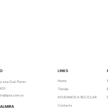
O
LINKS
Home
 esq Gral. Flores
425
Tienda
to@igoa.com.uy
AYUDANOS A RECICLAR
Contacto
PALMIRA