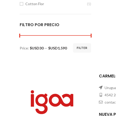
Cotton Flor
(1)
FILTRO POR PRECIO
Price:
$USD30
—
$USD1.590
FILTER
CARMEL
Uruguay
4542 2
contac
NUEVA 