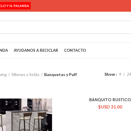
ELO Y N. PALMIRA
ENDA
AYUDANOS A RECICLAR
CONTACTO
Show
9
2
ving
Sillones y Sofás
Banquetas y Puff
BANQUITO RUSTIC
CONSULTAR STOCK
$USD
31.00