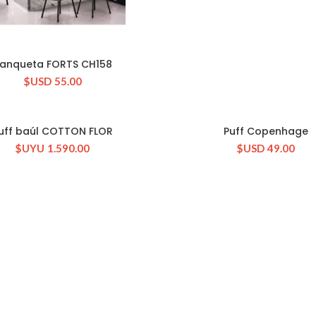
anqueta FORTS CH158
CONSULTAR STOCK
$USD
55.00
uff baúl COTTON FLOR
Puff Copenhage
CONSULTAR STOCK
CONSULTAR STOCK
$UYU
1.590.00
$USD
49.00