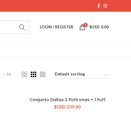
0
LOGIN / REGISTER
$USD
0.00
4
36
O
Conjunto Dallas 2 Poltronas + 1 Puff
CONSULTAR STOCK
$USD
239.00