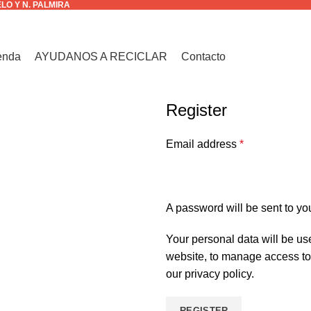
ELO Y N. PALMIRA
enda
AYUDANOS A RECICLAR
Contacto
Register
Email address
*
A password will be sent to yo
Your personal data will be us
website, to manage access to 
our
privacy policy
.
REGISTER