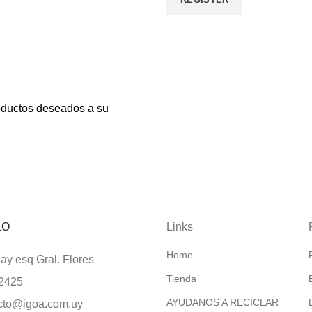
oductos deseados a su
LO
Links
Home
y esq Gral. Flores
Tienda
2425
AYUDANOS A RECICLAR
cto@igoa.com.uy