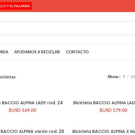
ELO Y N. PALMIRA
ENDA
AYUDANOS A RECICLAR
CONTACTO
Show
9
2
cicletas
a BACCIO ALPINA LADY rod. 24
Bicicleta BACCIO ALPINA LAD
CONSULTAR STOCK
CONSULTAR STOCK
$USD
169.00
$USD
179.00
a BACCIO ALPINA varón rod. 26
Bicicleta BACCIO ALPINA X M
CONSULTAR STOCK
CONSULTAR STOCK