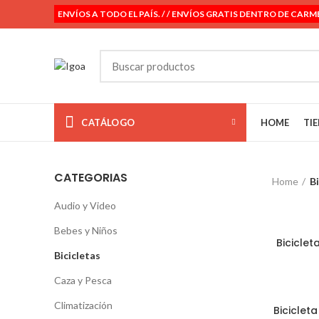
ENVÍOS A TODO EL PAÍS. / / ENVÍOS GRATIS DENTRO DE CARM
CATÁLOGO
HOME
TI
CATEGORIAS
Home
Bi
Audio y Video
Bebes y Niños
Biciclet
Bicicletas
Caza y Pesca
Climatización
Biciclet