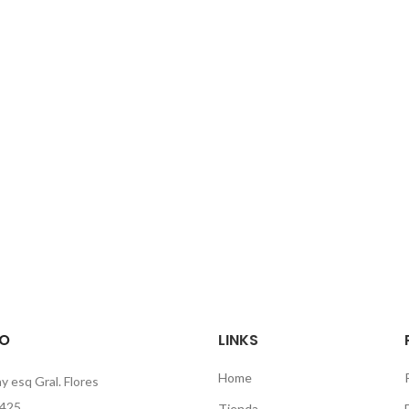
O
LINKS
Home
 esq Gral. Flores
425
Tienda