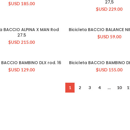
27,5
$USD
185.00
$USD
229.00
eta BACCIO ALPINA X MAN Rod
Bicicleta BACCIO BALANCE NI
CONSULTAR STOCK
CONSULTAR STOCK
27.5
$USD
59.00
$USD
215.00
a BACCIO BAMBINO DLX rod. 16
Bicicleta BACCIO BAMBINO DL
CONSULTAR STOCK
CONSULTAR STOCK
$USD
129.00
$USD
155.00
1
2
3
4
…
10
1