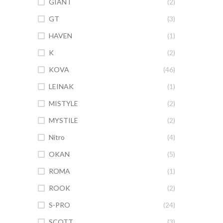
GIANT
(2)
GT
(3)
HAVEN
(1)
K
(2)
KOVA
(46)
LEINAK
(1)
MISTYLE
(2)
MYSTILE
(2)
Nitro
(4)
OKAN
(5)
ROMA
(1)
ROOK
(2)
S-PRO
(24)
SCOTT
(3)