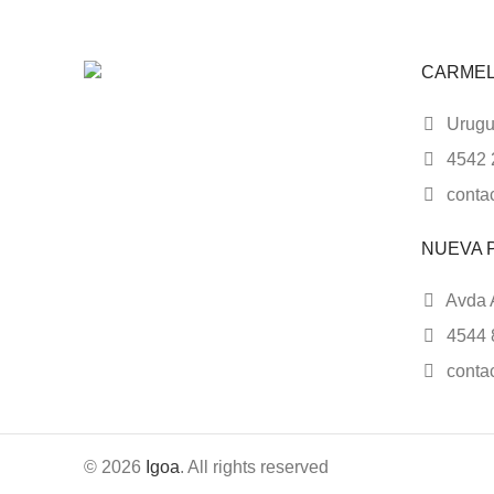
CARME
Urugua
4542 
conta
NUEVA 
Avda A
4544 
conta
© 2026
Igoa
. All rights reserved