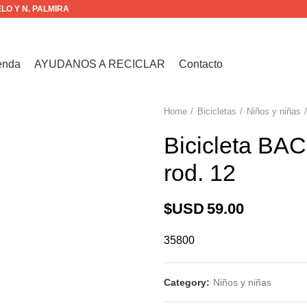
ELO Y N. PALMIRA
enda
AYUDANOS A RECICLAR
Contacto
Home
Bicicletas
Niños y niñas
Bicicleta B
rod. 12
$USD
59.00
35800
Category:
Niños y niñas