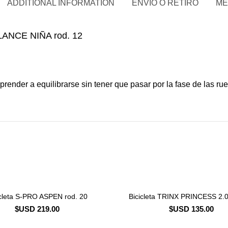
ADDITIONAL INFORMATION
ENVÍO O RETIRO
MÉ
LANCE NIÑA rod. 12
ender a equilibrarse sin tener que pasar por la fase de las rued
icleta S-PRO ASPEN rod. 20
Bicicleta TRINX PRINCESS 2.0
CONSULTAR STOCK
CONSULTAR STOCK
$USD
219.00
$USD
135.00