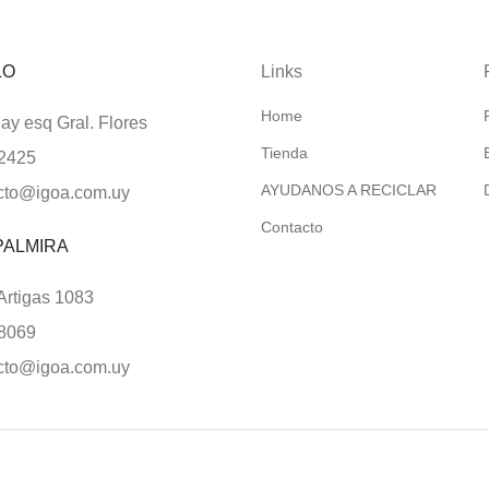
LO
Links
Home
y esq Gral. Flores
Tienda
2425
AYUDANOS A RECICLAR
cto@igoa.com.uy
Contacto
PALMIRA
rtigas 1083
8069
cto@igoa.com.uy