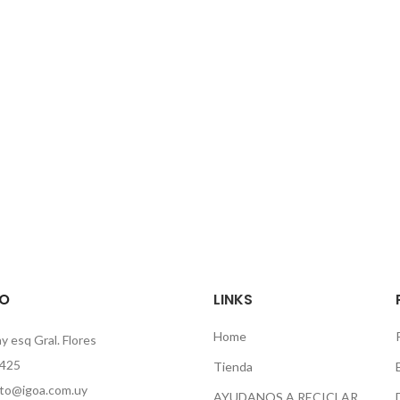
O
LINKS
Home
 esq Gral. Flores
425
Tienda
to@igoa.com.uy
AYUDANOS A RECICLAR