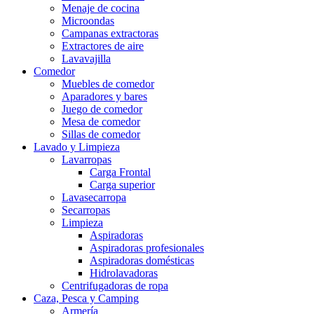
Menaje de cocina
Microondas
Campanas extractoras
Extractores de aire
Lavavajilla
Comedor
Muebles de comedor
Aparadores y bares
Juego de comedor
Mesa de comedor
Sillas de comedor
Lavado y Limpieza
Lavarropas
Carga Frontal
Carga superior
Lavasecarropa
Secarropas
Limpieza
Aspiradoras
Aspiradoras profesionales
Aspiradoras domésticas
Hidrolavadoras
Centrifugadoras de ropa
Caza, Pesca y Camping
Armería