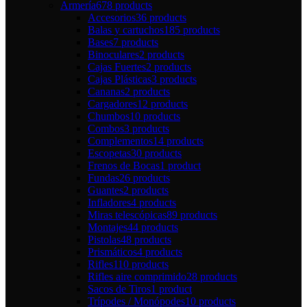
Armería
678 products
Accesorios
36 products
Balas y cartuchos
185 products
Bases
7 products
Binoculares
2 products
Cajas Fuertes
2 products
Cajas Plásticas
3 products
Cananas
2 products
Cargadores
12 products
Chumbos
10 products
Combos
3 products
Complementos
14 products
Escopetas
30 products
Frenos de Bocas
1 product
Fundas
26 products
Guantes
2 products
Infladores
4 products
Miras telescópicas
89 products
Montajes
44 products
Pistolas
48 products
Prismáticos
4 products
Rifles
110 products
Rifles aire comprimido
28 products
Sacos de Tiros
1 product
Trípodes / Monópodes
10 products