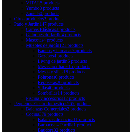
VITAL
5 products
Yumbo
8 products
Zanella
0 products
Otros productos
3 products
Patio y Jardín
147 products
Camas Elásticas
3 products
Galpones de Jardín
4 products
Mascotas
4 products
Muebles de jardín
121 products
Bancos y hamacas
7 products
Gazebos
4 products
Living de jardín
6 products
Mesas auxiliares
15 products
Mesas y sillas
18 products
Poltronas
0 products
Reposeras
20 products
Sillas
40 products
Sombrillas
14 products
Piscina y accesorios
12 products
Pequeños Electrodomésticos
565 products
Balanzas Comerciales
2 products
Cocina
379 products
Balanzas de cocina
11 products
Barbacoa – Parrilla
1 product
Batidora
32 products