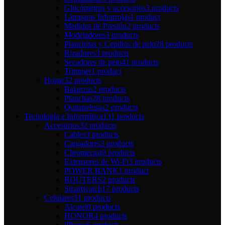
Glucómetros y accesorios
3 products
Lámparas Infrarrojas
1 product
Medidor de Presión
2 products
Modeladores
3 products
Planchitas y Cepillos de pelo
28 products
Rizadores
3 products
Secadores de pelo
41 products
Trimmer
1 product
Hogar
32 products
Balanzas
2 products
Planchas
28 products
Quitapelusas
2 products
Tecnología e Informática
131 products
Accesorios
32 products
Cables
3 products
Cargadores
3 products
Chromecast
0 products
Extensores de Wi-Fi
3 products
POWER BANK
1 product
ROUTERS
2 products
Smartwatch
17 products
Celulares
51 products
Alcatel
0 products
HONOR
4 products
iPhone
6 products