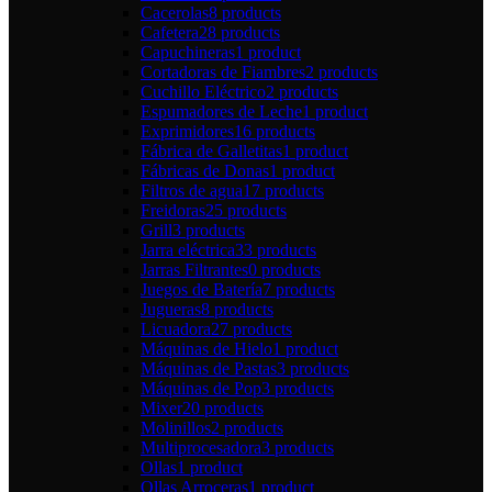
Cacerolas
8 products
Cafetera
28 products
Capuchineras
1 product
Cortadoras de Fiambres
2 products
Cuchillo Eléctrico
2 products
Espumadores de Leche
1 product
Exprimidores
16 products
Fábrica de Galletitas
1 product
Fábricas de Donas
1 product
Filtros de agua
17 products
Freidoras
25 products
Grill
3 products
Jarra eléctrica
33 products
Jarras Filtrantes
0 products
Juegos de Batería
7 products
Jugueras
8 products
Licuadora
27 products
Máquinas de Hielo
1 product
Máquinas de Pastas
3 products
Máquinas de Pop
3 products
Mixer
20 products
Molinillos
2 products
Multiprocesadora
3 products
Ollas
1 product
Ollas Arroceras
1 product