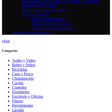
BIBLIOTECAS Y ESTANTERIAS
23 products
Escritorios
41 products
Mesas para Laptops
1 product
Sillas
55 products
Sillas Fijas
8 products
Sillas Gamers
7 products
Sillas Giratorias
40 products
Juego de Patio
0 products
close
Categorias
Audio y Video
Bebes y Niños
Bicicletas
Caza y Pesca
Climatización
Cocina
Comedor
Dormitorio
Escritorio y Oficina
Fitness
Herramientas
Lavado