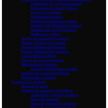
Enfriadoras de Cervezas
1 product
Enfriadoras de vinos
2 products
Freezers
36 products
Frigobares
8 products
Heladera expositoras
1 product
Heladera frío húmedo
13 products
Heladera frío seco
78 products
Multidoor
1 product
Hornos de empotrar
10 products
Hornos eléctricos
23 products
Hornos Halógenos
0 products
Hornos Multifunción
2 products
Lavavajilla
14 products
Menaje de cocina
0 products
Microondas
50 products
Soportes Microondas
1 product
Muebles de cocina
118 products
Purificadores
1 product
Comedor
121 products
Bancos
0 products
Muebles de comedor
116 products
Aparadores y bares
26 products
Butacas
4 products
Juego de comedor
55 products
Mesa de comedor
10 products