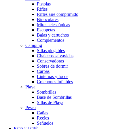
Pistolas
Rifles
Rifles aire comprimido
Binoculares
Miras telescópicas
Escopetas
Balas y cartuchos
Complementos
Camping
Sillas plegables
Chalecos salvavidas
Conservadoras
Sobres de dormir
Carpas
Linternas y focos
Colchones Inflables
Playa
Sombrillas
Base de Sombrillas
Sillas de Playa
Pesca
Cañas
Reeles
Señuelos
Patio y Jardín