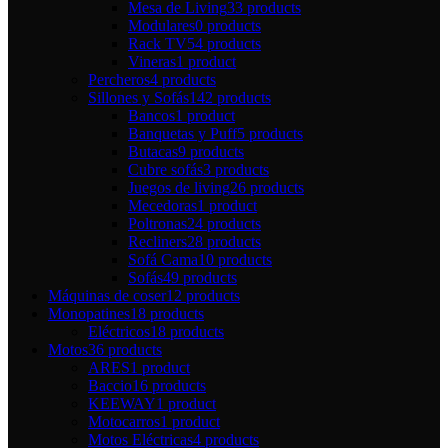
Mesa de Living
33 products
Modulares
0 products
Rack TV
54 products
Vineras
1 product
Percheros
4 products
Sillones y Sofás
142 products
Bancos
1 product
Banquetas y Puff
5 products
Butacas
9 products
Cubre sofás
3 products
Juegos de living
26 products
Mecedoras
1 product
Poltronas
24 products
Recliners
28 products
Sofá Cama
10 products
Sofás
49 products
Máquinas de coser
12 products
Monopatines
18 products
Eléctricos
18 products
Motos
36 products
ARES
1 product
Baccio
16 products
KEEWAY
1 product
Motocarros
1 product
Motos Eléctricas
4 products