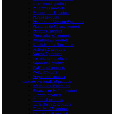
Omeleteras
1 product
Paneteras
3 products
Panquequera
1 product
Pavas
4 products
Picadora de Alimento
6 products
Picadoras de Carne
2 products
Planchas
1 product
Procesadores
7 products
Ralladores
29 products
Sandwicheras
15 products
Sartenes
15 products
Soperas
7 products
Tostadora
27 products
Vaporeras
1 product
Waffleras
2 products
Wok
2 products
Yogurteras
1 product
Cuidado Personal
153 products
Afeitadoras
16 products
Balanzas de Baño
5 products
Clipper
2 products
Combos
8 products
Corta Barba
15 products
Corta Pelo
25 products
Depiladoras
9 products