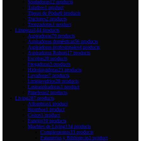
Sopladoras
12 products
Taladros
1 product
Tijeras de Podar
0 products
Tractores
2 products
Tronzadoras
1 product
Limpieza
144 products
Aspiradoras
79 products
Aspiradoras domésticas
56 products
Aspiradoras profesionales
4 products
Aspiradoras Robots
17 products
Escobas
28 products
Fregadoras
3 products
Hidrolavadoras
23 products
Lavadoras
7 products
Limpiavidrios
28 products
Lustraspiradoras
1 product
Papeleras
2 products
Living
287 products
Alfombras
1 product
Biombos
1 product
Cestos
1 product
Espejos
10 products
Muebles de Living
134 products
Complementos
33 products
Estanterías y Bibliotecas
1 product