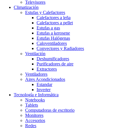
Televisores
Climatización
Estufas y Calefactores
Calefactores a leña
Calefactores a pellet
Estufas a gas
Estufas a kerosene
Estufas Halógenas
Caloventiladores
Convectores y Radiadores
Ventilación
Deshumificadores
Purificadores de aire
Extractores
Ventiladores
Aires Acondicionados
Estandar
Inverter
Tecnología e Informática
Notebooks
Tablets
Computadoras de escritorio
Monitores
Accesorios
Redes