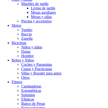
Muebles de jardín
Living de jardín
Mesas auxiliares
Mesas y sillas
Piscina y accesorios
Motos
Yumbo
Baccio
Zanella
Bicicletas
Niños y niñas
Dama
Hombre
Bebes y Niños
Coches y Paraguitas
Cunas y Practicunas
Sillas y Booster para autos
Otros
Fitness
Caminadoras
Ergométricas
Spinning
Elípticas
Banco de Pesas
Remorgómetros