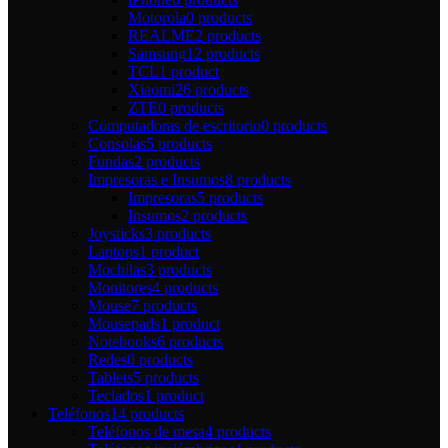
Motorola
0 products
REALME
2 products
Samsung
12 products
TCL
1 product
Xiaomi
26 products
ZTE
0 products
Computadoras de escritorio
0 products
Consolas
5 products
Fundas
2 products
Impresoras e Insumos
8 products
Impresoras
5 products
Insumos
2 products
Joysticks
3 products
Laptops
1 product
Mochilas
3 products
Monitores
4 products
Mouse
7 products
Mousepads
1 product
Notebooks
6 products
Redes
0 products
Tablets
5 products
Teclados
1 product
Teléfonos
14 products
Teléfonos de mesa
4 products