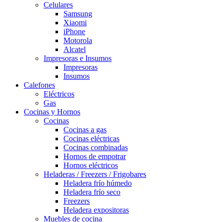
Celulares
Samsung
Xiaomi
iPhone
Motorola
Alcatel
Impresoras e Insumos
Impresoras
Insumos
Calefones
Eléctricos
Gas
Cocinas y Hornos
Cocinas
Cocinas a gas
Cocinas eléctricas
Cocinas combinadas
Hornos de empotrar
Hornos eléctricos
Heladeras / Freezers / Frigobares
Heladera frío húmedo
Heladera frío seco
Freezers
Heladera expositoras
Muebles de cocina