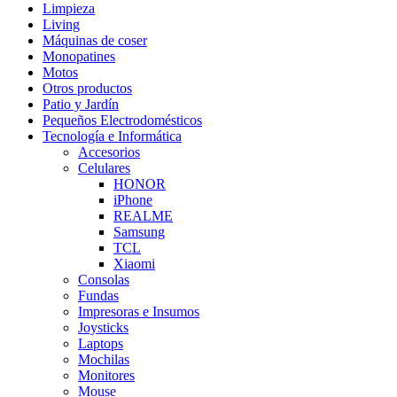
Limpieza
Living
Máquinas de coser
Monopatines
Motos
Otros productos
Patio y Jardín
Pequeños Electrodomésticos
Tecnología e Informática
Accesorios
Celulares
HONOR
iPhone
REALME
Samsung
TCL
Xiaomi
Consolas
Fundas
Impresoras e Insumos
Joysticks
Laptops
Mochilas
Monitores
Mouse