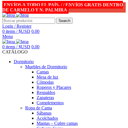
ENVÍOS A TODO EL PAÍS. / / ENVÍOS GRATIS DENTRO
DE CARMELO Y N. PALMIRA
Search
Login / Register
0
items
/
$USD
0.00
Menu
0
items
/
$USD
0.00
CATÁLOGO
Dormitorio
Muebles de Dormitorio
Camas
Mesa de luz
Cómodas
Roperos y Placares
Respaldos
Zapateras
Complementos
Ropa de Cama
Sábanas
Acolchados
Mantas – Cubre camas