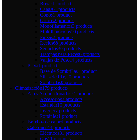
Boyas
1 product
Cañas
61 products
Copos
1 product
Gorros
2 products
Monofilamentos
3 products
Multifilamentos
10 products
Pinzas
2 products
Reeles
68 products
Señuelos
30 products
Trampas para Peces
6 products
Valijas de Pesca
4 products
Playa
1 product
Base de Sombrillas
1 product
Sillas de Playa
0 products
Sombrillas
0 products
Climatización
179 products
Aires Acondicionados
21 products
Accesorios
2 products
Estandar
10 products
Inverter
7 products
Portátiles
1 product
Bombas de calor
4 products
Calefones
43 products
Eléctricos
31 products
Gas
11 products