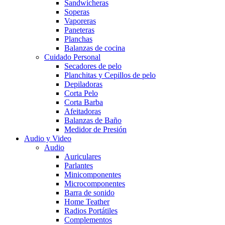
Sandwicheras
Soperas
Vaporeras
Paneteras
Planchas
Balanzas de cocina
Cuidado Personal
Secadores de pelo
Planchitas y Cepillos de pelo
Depiladoras
Corta Pelo
Corta Barba
Afeitadoras
Balanzas de Baño
Medidor de Presión
Audio y Video
Audio
Auriculares
Parlantes
Minicomponentes
Microcomponentes
Barra de sonido
Home Teather
Radios Portátiles
Complementos