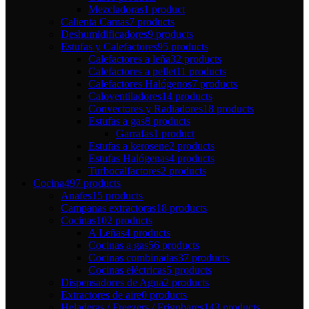
Mezcladoras
1 product
Calienta Camas
7 products
Deshumidificadores
9 products
Estufas y Calefactores
95 products
Calefactores a leña
32 products
Calefactores a pellet
11 products
Calefactores Halógenos
7 products
Caloventiladores
14 products
Convectores y Radiadores
18 products
Estufas a gas
8 products
Garrafas
1 product
Estufas a kerosene
2 products
Estufas Halógenas
4 products
Turbocalfactores
2 products
Cocina
497 products
Anafes
15 products
Campanas extractoras
18 products
Cocinas
102 products
A Leñas
4 products
Cocinas a gas
56 products
Cocinas combinadas
37 products
Cocinas eléctricas
5 products
Dispensadores de Agua
2 products
Extractores de aire
0 products
Heladeras / Freezers / Frigobares
143 products