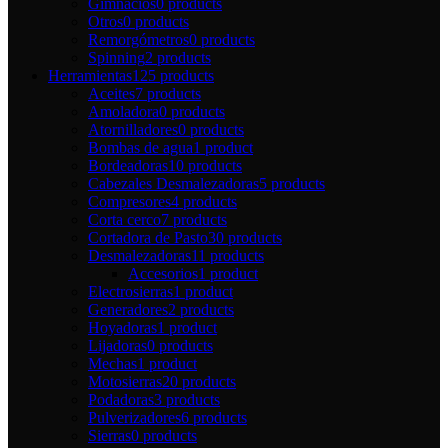
Gimnacios
0 products
Otros
0 products
Remorgómetros
0 products
Spinning
2 products
Herramientas
125 products
Aceites
7 products
Amoladora
0 products
Atornilladores
0 products
Bombas de agua
1 product
Bordeadoras
10 products
Cabezales Desmalezadoras
5 products
Compresores
4 products
Corta cerco
7 products
Cortadora de Pasto
30 products
Desmalezadoras
11 products
Accesorios
1 product
Electrosierras
1 product
Generadores
2 products
Hoyadoras
1 product
Lijadoras
0 products
Mechas
1 product
Motosierras
20 products
Podadoras
3 products
Pulverizadores
6 products
Sierras
0 products