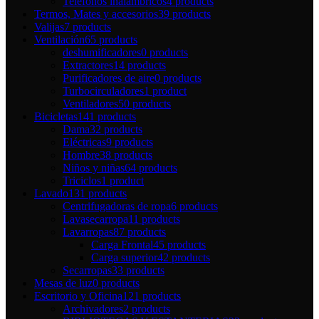
Teléfonos inalámbricos
4 products
Termos, Mates y accesorios
39 products
Valijas
7 products
Ventilación
65 products
deshumificadores
0 products
Extractores
14 products
Purificadores de aire
0 products
Turbocirculadores
1 product
Ventiladores
50 products
Bicicletas
141 products
Dama
32 products
Eléctricas
9 products
Hombre
38 products
Niños y niñas
64 products
Triciclos
1 product
Lavado
131 products
Centrifugadoras de ropa
6 products
Lavasecarropa
11 products
Lavarropas
87 products
Carga Frontal
45 products
Carga superior
42 products
Secarropas
33 products
Mesas de luz
0 products
Escritorio y Oficina
121 products
Archivadores
2 products