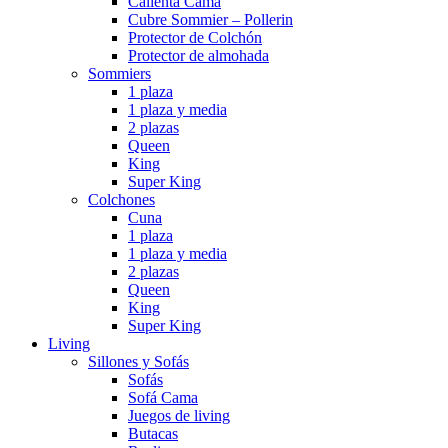
Calienta Cama
Cubre Sommier – Pollerin
Protector de Colchón
Protector de almohada
Sommiers
1 plaza
1 plaza y media
2 plazas
Queen
King
Super King
Colchones
Cuna
1 plaza
1 plaza y media
2 plazas
Queen
King
Super King
Living
Sillones y Sofás
Sofás
Sofá Cama
Juegos de living
Butacas