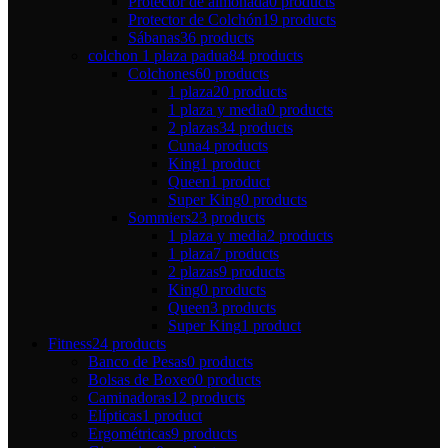
Protector de almohada
0 products
Protector de Colchón
19 products
Sábanas
36 products
colchon 1 plaza padua
84 products
Colchones
60 products
1 plaza
20 products
1 plaza y media
0 products
2 plazas
34 products
Cuna
4 products
King
1 product
Queen
1 product
Super King
0 products
Sommiers
23 products
1 plaza y media
2 products
1 plaza
7 products
2 plazas
9 products
King
0 products
Queen
3 products
Super King
1 product
Fitness
24 products
Banco de Pesas
0 products
Bolsas de Boxeo
0 products
Caminadoras
12 products
Elípticas
1 product
Ergométricas
9 products