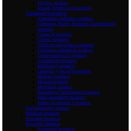
Uncles
1 product
Visores Térmicos
13 products
Camping
219 products
Almohadas Inflables
1 product
Camperas, Buzos, Remeras Camufladas
11
products
Carpas
34 products
Catres
2 products
Chalecos salvavidas
2 products
Colchones Inflables
9 products
Conservadoras
23 products
Cuchillos
30 products
Infladores
3 products
Linternas y focos
79 products
Medias
2 products
Mesas
6 products
Mochilas
1 product
Pantalones Camuflados
3 products
Sillas plegables
0 products
Sobres de dormir
12 products
Encendedores
1 product
Náutica
8 products
Navajas
6 products
Pesca
185 products
Anzuelos
0 products