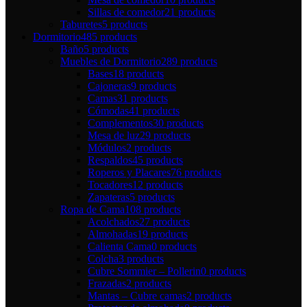
Sillas de comedor
21 products
Taburetes
5 products
Dormitorio
485 products
Baño
5 products
Muebles de Dormitorio
289 products
Bases
18 products
Cajoneras
9 products
Camas
31 products
Cómodas
41 products
Complementos
30 products
Mesa de luz
29 products
Módulos
2 products
Respaldos
45 products
Roperos y Placares
76 products
Tocadores
12 products
Zapateras
5 products
Ropa de Cama
108 products
Acolchados
27 products
Almohadas
19 products
Calienta Cama
0 products
Colcha
3 products
Cubre Sommier – Pollerin
0 products
Frazadas
2 products
Mantas – Cubre camas
2 products