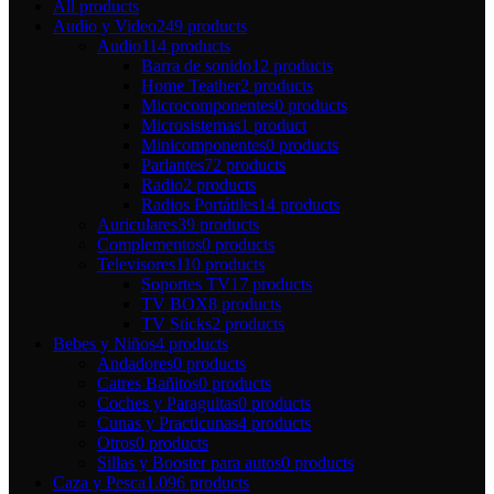
All
products
Audio y Video
249 products
Audio
114 products
Barra de sonido
12 products
Home Teather
2 products
Microcomponentes
0 products
Microsistemas
1 product
Minicomponentes
0 products
Parlantes
72 products
Radio
2 products
Radios Portátiles
14 products
Auriculares
39 products
Complementos
0 products
Televisores
110 products
Soportes TV
17 products
TV BOX
8 products
TV Sticks
2 products
Bebes y Niños
4 products
Andadores
0 products
Catres Bañitos
0 products
Coches y Paraguitas
0 products
Cunas y Practicunas
4 products
Otros
0 products
Sillas y Booster para autos
0 products
Caza y Pesca
1.096 products