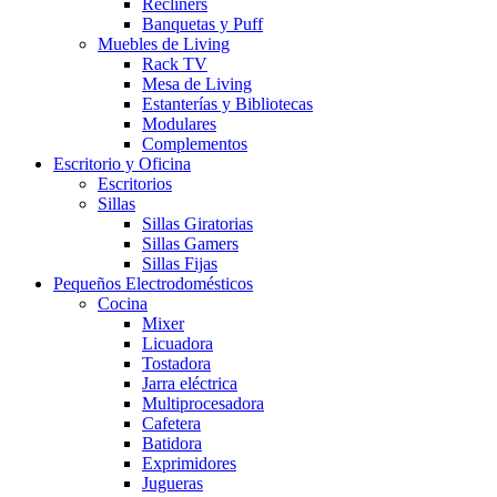
Recliners
Banquetas y Puff
Muebles de Living
Rack TV
Mesa de Living
Estanterías y Bibliotecas
Modulares
Complementos
Escritorio y Oficina
Escritorios
Sillas
Sillas Giratorias
Sillas Gamers
Sillas Fijas
Pequeños Electrodomésticos
Cocina
Mixer
Licuadora
Tostadora
Jarra eléctrica
Multiprocesadora
Cafetera
Batidora
Exprimidores
Jugueras