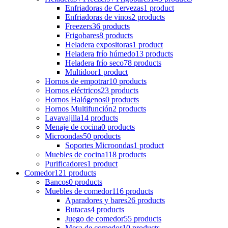
Enfriadoras de Cervezas
1 product
Enfriadoras de vinos
2 products
Freezers
36 products
Frigobares
8 products
Heladera expositoras
1 product
Heladera frío húmedo
13 products
Heladera frío seco
78 products
Multidoor
1 product
Hornos de empotrar
10 products
Hornos eléctricos
23 products
Hornos Halógenos
0 products
Hornos Multifunción
2 products
Lavavajilla
14 products
Menaje de cocina
0 products
Microondas
50 products
Soportes Microondas
1 product
Muebles de cocina
118 products
Purificadores
1 product
Comedor
121 products
Bancos
0 products
Muebles de comedor
116 products
Aparadores y bares
26 products
Butacas
4 products
Juego de comedor
55 products
Mesa de comedor
10 products