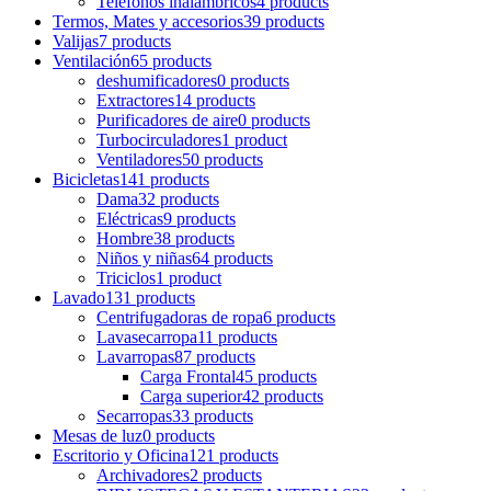
Teléfonos inalámbricos
4 products
Termos, Mates y accesorios
39 products
Valijas
7 products
Ventilación
65 products
deshumificadores
0 products
Extractores
14 products
Purificadores de aire
0 products
Turbocirculadores
1 product
Ventiladores
50 products
Bicicletas
141 products
Dama
32 products
Eléctricas
9 products
Hombre
38 products
Niños y niñas
64 products
Triciclos
1 product
Lavado
131 products
Centrifugadoras de ropa
6 products
Lavasecarropa
11 products
Lavarropas
87 products
Carga Frontal
45 products
Carga superior
42 products
Secarropas
33 products
Mesas de luz
0 products
Escritorio y Oficina
121 products
Archivadores
2 products