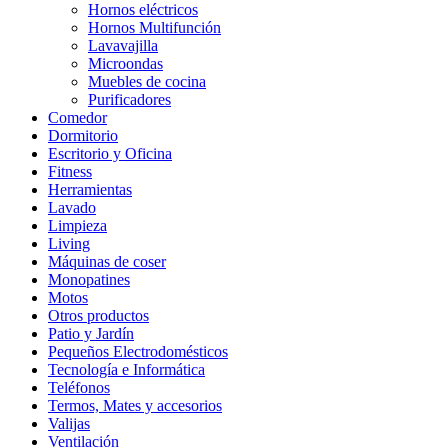
Hornos eléctricos
Hornos Multifunción
Lavavajilla
Microondas
Muebles de cocina
Purificadores
Comedor
Dormitorio
Escritorio y Oficina
Fitness
Herramientas
Lavado
Limpieza
Living
Máquinas de coser
Monopatines
Motos
Otros productos
Patio y Jardín
Pequeños Electrodomésticos
Tecnología e Informática
Teléfonos
Termos, Mates y accesorios
Valijas
Ventilación