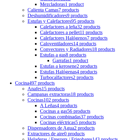
Mezcladoras
1 product
Calienta Camas
7 products
Deshumidificadores
9 products
Estufas y Calefactores
95 products
Calefactores a leña
32 products
Calefactores a pellet
11 products
Calefactores Halógenos
7 products
Caloventiladores
14 products
Convectores y Radiadores
18 products
Estufas a gas
8 products
Garrafas
1 product
Estufas a kerosene
2 products
Estufas Halógenas
4 products
Turbocalfactores
2 products
Cocina
497 products
Anafes
15 products
Campanas extractoras
18 products
Cocinas
102 products
A Leñas
4 products
Cocinas a gas
56 products
Cocinas combinadas
37 products
Cocinas eléctricas
5 products
Dispensadores de Agua
2 products
Extractores de aire
0 products
Heladeras / Freezers / Frigobares
143 products