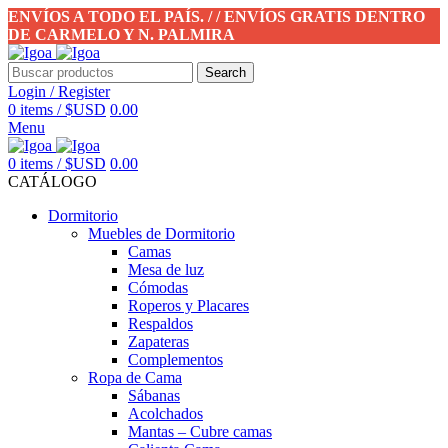
ENVÍOS A TODO EL PAÍS. / / ENVÍOS GRATIS DENTRO
DE CARMELO Y N. PALMIRA
Search
Login / Register
0
items
/
$USD
0.00
Menu
0
items
/
$USD
0.00
CATÁLOGO
Dormitorio
Muebles de Dormitorio
Camas
Mesa de luz
Cómodas
Roperos y Placares
Respaldos
Zapateras
Complementos
Ropa de Cama
Sábanas
Acolchados
Mantas – Cubre camas