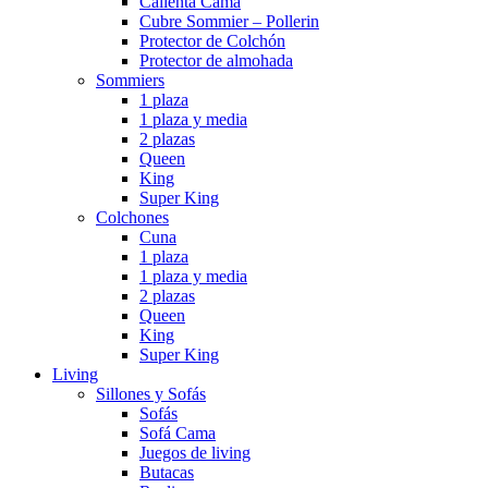
Calienta Cama
Cubre Sommier – Pollerin
Protector de Colchón
Protector de almohada
Sommiers
1 plaza
1 plaza y media
2 plazas
Queen
King
Super King
Colchones
Cuna
1 plaza
1 plaza y media
2 plazas
Queen
King
Super King
Living
Sillones y Sofás
Sofás
Sofá Cama
Juegos de living
Butacas