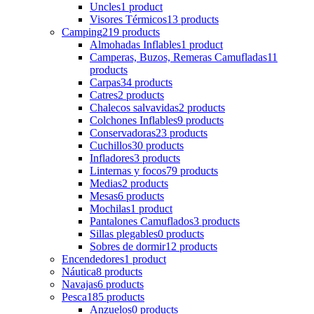
Uncles
1 product
Visores Térmicos
13 products
Camping
219 products
Almohadas Inflables
1 product
Camperas, Buzos, Remeras Camufladas
11
products
Carpas
34 products
Catres
2 products
Chalecos salvavidas
2 products
Colchones Inflables
9 products
Conservadoras
23 products
Cuchillos
30 products
Infladores
3 products
Linternas y focos
79 products
Medias
2 products
Mesas
6 products
Mochilas
1 product
Pantalones Camuflados
3 products
Sillas plegables
0 products
Sobres de dormir
12 products
Encendedores
1 product
Náutica
8 products
Navajas
6 products
Pesca
185 products
Anzuelos
0 products