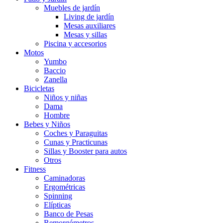
Muebles de jardín
Living de jardín
Mesas auxiliares
Mesas y sillas
Piscina y accesorios
Motos
Yumbo
Baccio
Zanella
Bicicletas
Niños y niñas
Dama
Hombre
Bebes y Niños
Coches y Paraguitas
Cunas y Practicunas
Sillas y Booster para autos
Otros
Fitness
Caminadoras
Ergométricas
Spinning
Elípticas
Banco de Pesas
Remorgómetros