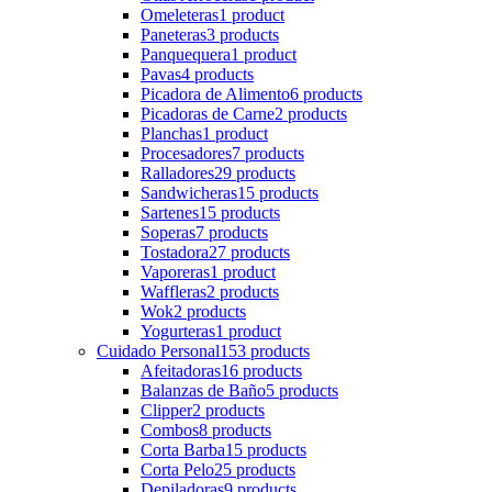
Omeleteras
1 product
Paneteras
3 products
Panquequera
1 product
Pavas
4 products
Picadora de Alimento
6 products
Picadoras de Carne
2 products
Planchas
1 product
Procesadores
7 products
Ralladores
29 products
Sandwicheras
15 products
Sartenes
15 products
Soperas
7 products
Tostadora
27 products
Vaporeras
1 product
Waffleras
2 products
Wok
2 products
Yogurteras
1 product
Cuidado Personal
153 products
Afeitadoras
16 products
Balanzas de Baño
5 products
Clipper
2 products
Combos
8 products
Corta Barba
15 products
Corta Pelo
25 products
Depiladoras
9 products