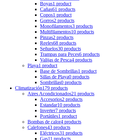
Boyas
1 product
Cañas
61 products
Copos
1 product
Gorros
2 products
Monofilamentos
3 products
Multifilamentos
10 products
Pinzas
2 products
Reeles
68 products
Señuelos
30 products
Trampas para Peces
6 products
Valijas de Pesca
4 products
Playa
1 product
Base de Sombrillas
1 product
Sillas de Playa
0 products
Sombrillas
0 products
Climatización
179 products
Aires Acondicionados
21 products
Accesorios
2 products
Estandar
10 products
Inverter
7 products
Portátiles
1 product
Bombas de calor
4 products
Calefones
43 products
Eléctricos
31 products
Gas
11 products