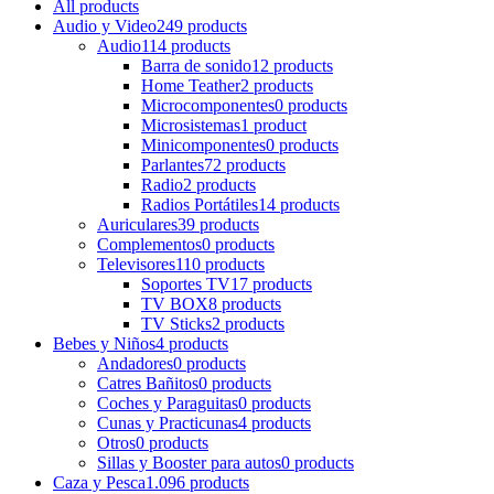
All
products
Audio y Video
249 products
Audio
114 products
Barra de sonido
12 products
Home Teather
2 products
Microcomponentes
0 products
Microsistemas
1 product
Minicomponentes
0 products
Parlantes
72 products
Radio
2 products
Radios Portátiles
14 products
Auriculares
39 products
Complementos
0 products
Televisores
110 products
Soportes TV
17 products
TV BOX
8 products
TV Sticks
2 products
Bebes y Niños
4 products
Andadores
0 products
Catres Bañitos
0 products
Coches y Paraguitas
0 products
Cunas y Practicunas
4 products
Otros
0 products
Sillas y Booster para autos
0 products
Caza y Pesca
1.096 products