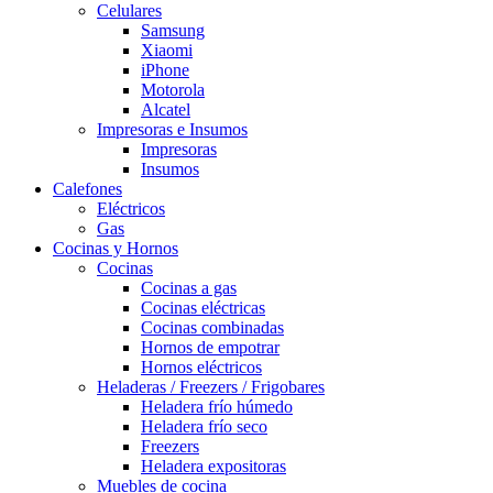
Celulares
Samsung
Xiaomi
iPhone
Motorola
Alcatel
Impresoras e Insumos
Impresoras
Insumos
Calefones
Eléctricos
Gas
Cocinas y Hornos
Cocinas
Cocinas a gas
Cocinas eléctricas
Cocinas combinadas
Hornos de empotrar
Hornos eléctricos
Heladeras / Freezers / Frigobares
Heladera frío húmedo
Heladera frío seco
Freezers
Heladera expositoras
Muebles de cocina