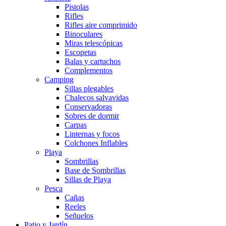
Pistolas
Rifles
Rifles aire comprimido
Binoculares
Miras telescópicas
Escopetas
Balas y cartuchos
Complementos
Camping
Sillas plegables
Chalecos salvavidas
Conservadoras
Sobres de dormir
Carpas
Linternas y focos
Colchones Inflables
Playa
Sombrillas
Base de Sombrillas
Sillas de Playa
Pesca
Cañas
Reeles
Señuelos
Patio y Jardín