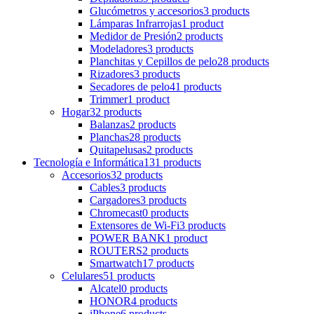
Glucómetros y accesorios
3 products
Lámparas Infrarrojas
1 product
Medidor de Presión
2 products
Modeladores
3 products
Planchitas y Cepillos de pelo
28 products
Rizadores
3 products
Secadores de pelo
41 products
Trimmer
1 product
Hogar
32 products
Balanzas
2 products
Planchas
28 products
Quitapelusas
2 products
Tecnología e Informática
131 products
Accesorios
32 products
Cables
3 products
Cargadores
3 products
Chromecast
0 products
Extensores de Wi-Fi
3 products
POWER BANK
1 product
ROUTERS
2 products
Smartwatch
17 products
Celulares
51 products
Alcatel
0 products
HONOR
4 products
iPhone
6 products