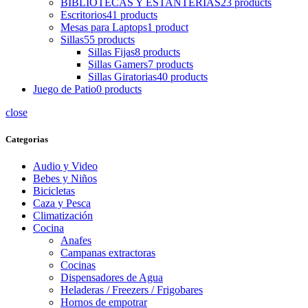
BIBLIOTECAS Y ESTANTERIAS
23 products
Escritorios
41 products
Mesas para Laptops
1 product
Sillas
55 products
Sillas Fijas
8 products
Sillas Gamers
7 products
Sillas Giratorias
40 products
Juego de Patio
0 products
close
Categorias
Audio y Video
Bebes y Niños
Bicicletas
Caza y Pesca
Climatización
Cocina
Anafes
Campanas extractoras
Cocinas
Dispensadores de Agua
Heladeras / Freezers / Frigobares
Hornos de empotrar