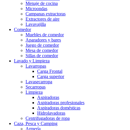
Menaje de cocina
Microondas
Campanas extractoras
Extractores de aire
Lavavajilla
Comedor
Muebles de comedor
Aparadores y bares
Juego de comedor
Mesa de comedor
Sillas de comedor
Lavado y Limpieza
Lavarropas
Carga Frontal
Carga superior
Lavasecarropa
Secarropas
Limpieza
Aspiradoras
Aspiradoras profesionales
Aspiradoras domésticas
Hidrolavadoras
Centrifugadoras de ropa
Caza, Pesca y Camping
Armería