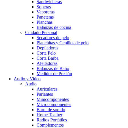
Sandwicheras
Soperas
Vaporeras
Paneteras
Planchas
Balanzas de cocina
Cuidado Personal
Secadores de pelo
Planchitas y Cepillos de pelo
Depiladoras
Corta Pelo
Corta Barba
Afeitadoras
Balanzas de Baño
Medidor de Presión
Audio y Video
Audio
Auriculares
Parlantes
Minicomponentes
Microcomponentes
Barra de sonido
Home Teather
Radios Portátiles
Complementos