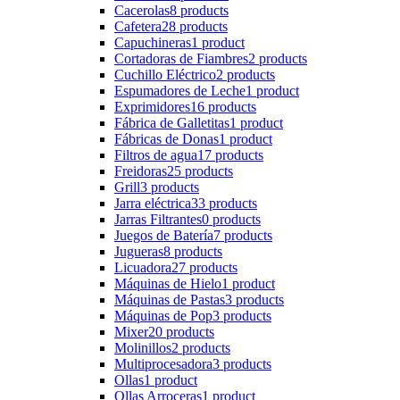
Cacerolas
8 products
Cafetera
28 products
Capuchineras
1 product
Cortadoras de Fiambres
2 products
Cuchillo Eléctrico
2 products
Espumadores de Leche
1 product
Exprimidores
16 products
Fábrica de Galletitas
1 product
Fábricas de Donas
1 product
Filtros de agua
17 products
Freidoras
25 products
Grill
3 products
Jarra eléctrica
33 products
Jarras Filtrantes
0 products
Juegos de Batería
7 products
Jugueras
8 products
Licuadora
27 products
Máquinas de Hielo
1 product
Máquinas de Pastas
3 products
Máquinas de Pop
3 products
Mixer
20 products
Molinillos
2 products
Multiprocesadora
3 products
Ollas
1 product
Ollas Arroceras
1 product