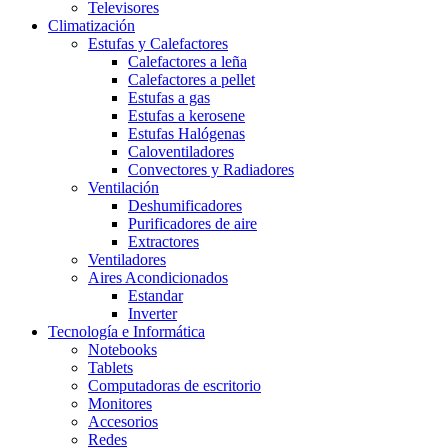
Televisores
Climatización
Estufas y Calefactores
Calefactores a leña
Calefactores a pellet
Estufas a gas
Estufas a kerosene
Estufas Halógenas
Caloventiladores
Convectores y Radiadores
Ventilación
Deshumificadores
Purificadores de aire
Extractores
Ventiladores
Aires Acondicionados
Estandar
Inverter
Tecnología e Informática
Notebooks
Tablets
Computadoras de escritorio
Monitores
Accesorios
Redes