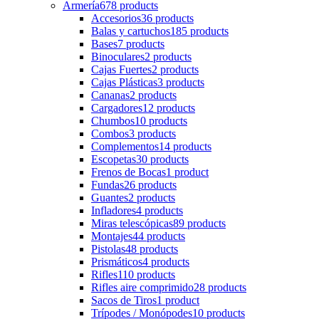
Armería
678 products
Accesorios
36 products
Balas y cartuchos
185 products
Bases
7 products
Binoculares
2 products
Cajas Fuertes
2 products
Cajas Plásticas
3 products
Cananas
2 products
Cargadores
12 products
Chumbos
10 products
Combos
3 products
Complementos
14 products
Escopetas
30 products
Frenos de Bocas
1 product
Fundas
26 products
Guantes
2 products
Infladores
4 products
Miras telescópicas
89 products
Montajes
44 products
Pistolas
48 products
Prismáticos
4 products
Rifles
110 products
Rifles aire comprimido
28 products
Sacos de Tiros
1 product
Trípodes / Monópodes
10 products