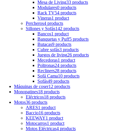
Mesa de Living
33 products
Modulares
0 products
Rack TV
54 products
Vineras
1 product
Percheros
4 products
Sillones y Sofás
142 products
Bancos
1 product
Banquetas y Puff
5 products
Butacas
9 products
Cubre sofás
3 products
Juegos de living
26 products
Mecedoras
1 product
Poltronas
24 products
Recliners
28 products
Sofá Cama
10 products
Sofás
49 products
Máquinas de coser
12 products
Monopatines
18 products
Eléctricos
18 products
Motos
36 products
ARES
1 product
Baccio
16 products
KEEWAY
1 product
Motocarros
1 product
Motos Eléctricas
4 products