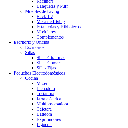
Recliners
Banquetas y Puff
Muebles de Living
Rack TV
Mesa de Living
Estanterías y Bibliotecas
Modulares
Complementos
Escritorio y Oficina
Escritorios
Sillas
Sillas Giratorias
Sillas Gamers
Sillas Fijas
Pequeños Electrodomésticos
Cocina
Mixer
Licuadora
Tostadora
Jarra eléctrica
Multiprocesadora
Cafetera
Batidora
Exprimidores
Jugueras