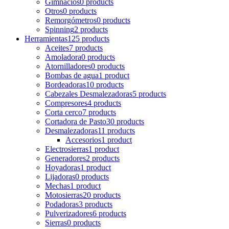
Gimnacios
0 products
Otros
0 products
Remorgómetros
0 products
Spinning
2 products
Herramientas
125 products
Aceites
7 products
Amoladora
0 products
Atornilladores
0 products
Bombas de agua
1 product
Bordeadoras
10 products
Cabezales Desmalezadoras
5 products
Compresores
4 products
Corta cerco
7 products
Cortadora de Pasto
30 products
Desmalezadoras
11 products
Accesorios
1 product
Electrosierras
1 product
Generadores
2 products
Hoyadoras
1 product
Lijadoras
0 products
Mechas
1 product
Motosierras
20 products
Podadoras
3 products
Pulverizadores
6 products
Sierras
0 products