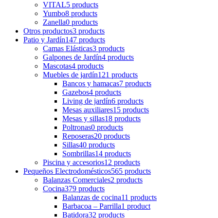
VITAL
5 products
Yumbo
8 products
Zanella
0 products
Otros productos
3 products
Patio y Jardín
147 products
Camas Elásticas
3 products
Galpones de Jardín
4 products
Mascotas
4 products
Muebles de jardín
121 products
Bancos y hamacas
7 products
Gazebos
4 products
Living de jardín
6 products
Mesas auxiliares
15 products
Mesas y sillas
18 products
Poltronas
0 products
Reposeras
20 products
Sillas
40 products
Sombrillas
14 products
Piscina y accesorios
12 products
Pequeños Electrodomésticos
565 products
Balanzas Comerciales
2 products
Cocina
379 products
Balanzas de cocina
11 products
Barbacoa – Parrilla
1 product
Batidora
32 products