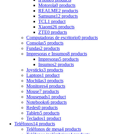
Motorola
0 products
REALME
2 products
Samsung
12 products
TCL
1 product
Xiaomi
26 products
ZTE
0 products
Computadoras de escritorio
0 products
Consolas
5 products
Fundas
2 products
Impresoras e Insumos
8 products
Impresoras
5 products
Insumos
2 products
Joysticks
3 products
Laptops
1 product
Mochilas
3 products
Monitores
4 products
Mouse
7 products
Mousepads
1 product
Notebooks
6 products
Redes
0 products
Tablets
5 products
Teclados
1 product
Teléfonos
14 products
Teléfonos de mesa
4 products