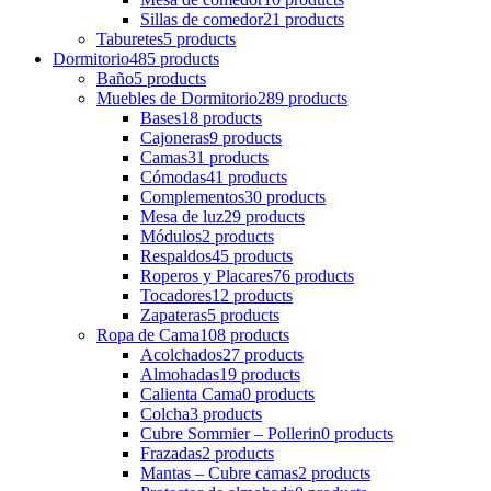
Sillas de comedor
21 products
Taburetes
5 products
Dormitorio
485 products
Baño
5 products
Muebles de Dormitorio
289 products
Bases
18 products
Cajoneras
9 products
Camas
31 products
Cómodas
41 products
Complementos
30 products
Mesa de luz
29 products
Módulos
2 products
Respaldos
45 products
Roperos y Placares
76 products
Tocadores
12 products
Zapateras
5 products
Ropa de Cama
108 products
Acolchados
27 products
Almohadas
19 products
Calienta Cama
0 products
Colcha
3 products
Cubre Sommier – Pollerin
0 products
Frazadas
2 products
Mantas – Cubre camas
2 products