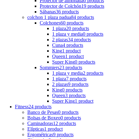
Protector de almohada
0 products
Protector de Colchón
19 products
Sábanas
36 products
colchon 1 plaza padua
84 products
Colchones
60 products
1 plaza
20 products
1 plaza y media
0 products
2 plazas
34 products
Cuna
4 products
King
1 product
Queen
1 product
Super King
0 products
Sommiers
23 products
1 plaza y media
2 products
1 plaza
7 products
2 plazas
9 products
King
0 products
Queen
3 products
Super King
1 product
Fitness
24 products
Banco de Pesas
0 products
Bolsas de Boxeo
0 products
Caminadoras
12 products
Elípticas
1 product
Ergométricas
9 products