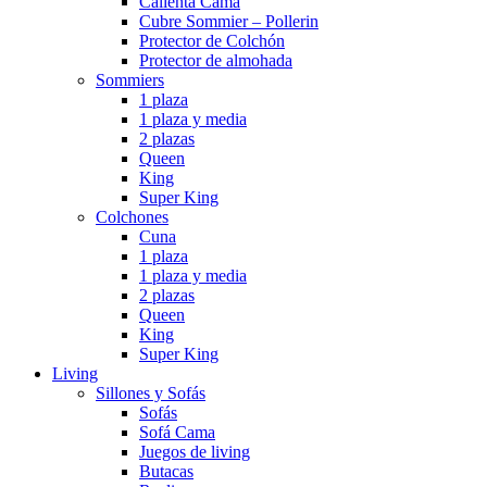
Calienta Cama
Cubre Sommier – Pollerin
Protector de Colchón
Protector de almohada
Sommiers
1 plaza
1 plaza y media
2 plazas
Queen
King
Super King
Colchones
Cuna
1 plaza
1 plaza y media
2 plazas
Queen
King
Super King
Living
Sillones y Sofás
Sofás
Sofá Cama
Juegos de living
Butacas