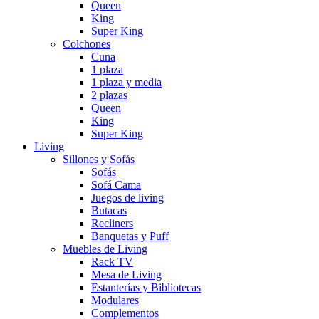
Queen
King
Super King
Colchones
Cuna
1 plaza
1 plaza y media
2 plazas
Queen
King
Super King
Living
Sillones y Sofás
Sofás
Sofá Cama
Juegos de living
Butacas
Recliners
Banquetas y Puff
Muebles de Living
Rack TV
Mesa de Living
Estanterías y Bibliotecas
Modulares
Complementos