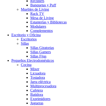
Recliners
Banquetas y Puff
Muebles de Living
Rack TV
Mesa de Living
Estanterías y Bibliotecas
Modulares
Complementos
Escritorio y Oficina
Escritorios
Sillas
Sillas Giratorias
Sillas Gamers
Sillas Fijas
Pequeños Electrodomésticos
Cocina
Mixer
Licuadora
Tostadora
Jarra eléctrica
Multiprocesadora
Cafetera
Batidora
Exprimidores
Jugueras