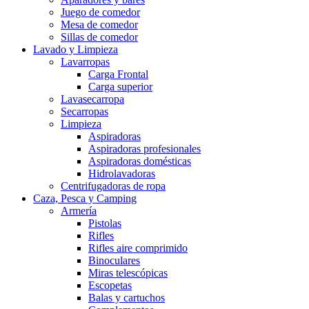
Juego de comedor
Mesa de comedor
Sillas de comedor
Lavado y Limpieza
Lavarropas
Carga Frontal
Carga superior
Lavasecarropa
Secarropas
Limpieza
Aspiradoras
Aspiradoras profesionales
Aspiradoras domésticas
Hidrolavadoras
Centrifugadoras de ropa
Caza, Pesca y Camping
Armería
Pistolas
Rifles
Rifles aire comprimido
Binoculares
Miras telescópicas
Escopetas
Balas y cartuchos