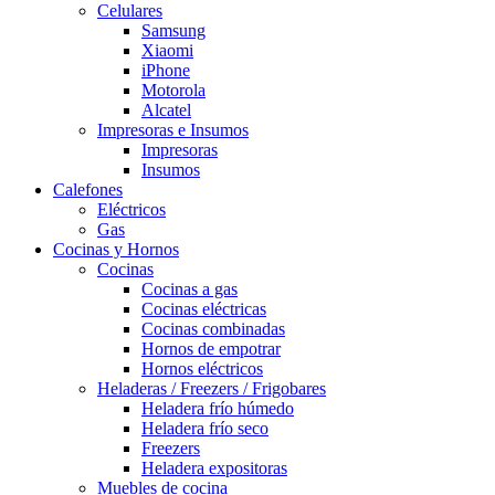
Celulares
Samsung
Xiaomi
iPhone
Motorola
Alcatel
Impresoras e Insumos
Impresoras
Insumos
Calefones
Eléctricos
Gas
Cocinas y Hornos
Cocinas
Cocinas a gas
Cocinas eléctricas
Cocinas combinadas
Hornos de empotrar
Hornos eléctricos
Heladeras / Freezers / Frigobares
Heladera frío húmedo
Heladera frío seco
Freezers
Heladera expositoras
Muebles de cocina