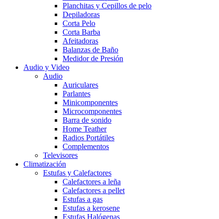
Planchitas y Cepillos de pelo
Depiladoras
Corta Pelo
Corta Barba
Afeitadoras
Balanzas de Baño
Medidor de Presión
Audio y Video
Audio
Auriculares
Parlantes
Minicomponentes
Microcomponentes
Barra de sonido
Home Teather
Radios Portátiles
Complementos
Televisores
Climatización
Estufas y Calefactores
Calefactores a leña
Calefactores a pellet
Estufas a gas
Estufas a kerosene
Estufas Halógenas