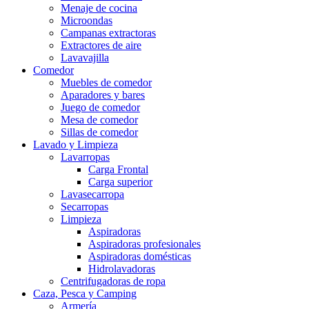
Menaje de cocina
Microondas
Campanas extractoras
Extractores de aire
Lavavajilla
Comedor
Muebles de comedor
Aparadores y bares
Juego de comedor
Mesa de comedor
Sillas de comedor
Lavado y Limpieza
Lavarropas
Carga Frontal
Carga superior
Lavasecarropa
Secarropas
Limpieza
Aspiradoras
Aspiradoras profesionales
Aspiradoras domésticas
Hidrolavadoras
Centrifugadoras de ropa
Caza, Pesca y Camping
Armería