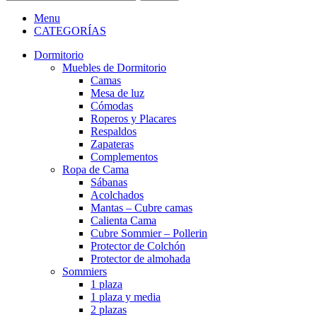
Menu
CATEGORÍAS
Dormitorio
Muebles de Dormitorio
Camas
Mesa de luz
Cómodas
Roperos y Placares
Respaldos
Zapateras
Complementos
Ropa de Cama
Sábanas
Acolchados
Mantas – Cubre camas
Calienta Cama
Cubre Sommier – Pollerin
Protector de Colchón
Protector de almohada
Sommiers
1 plaza
1 plaza y media
2 plazas