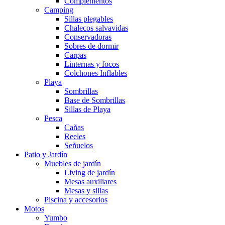
Complementos
Camping
Sillas plegables
Chalecos salvavidas
Conservadoras
Sobres de dormir
Carpas
Linternas y focos
Colchones Inflables
Playa
Sombrillas
Base de Sombrillas
Sillas de Playa
Pesca
Cañas
Reeles
Señuelos
Patio y Jardín
Muebles de jardín
Living de jardín
Mesas auxiliares
Mesas y sillas
Piscina y accesorios
Motos
Yumbo