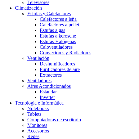
Televisores
Climatización
Estufas y Calefactores
Calefactores a leña
Calefactores a pellet
Estufas a gas
Estufas a kerosene
Estufas Halógenas
Caloventiladores
Convectores y Radiadores
Ventilación
Deshumificadores
Purificadores de aire
Extractores
Ventiladores
Aires Acondicionados
Estandar
Inverter
Tecnología e Informática
Notebooks
Tablets
Computadoras de escritorio
Monitores
Accesorios
Redes