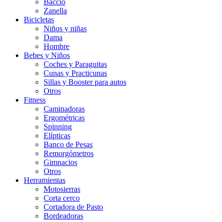
Baccio
Zanella
Bicicletas
Niños y niñas
Dama
Hombre
Bebes y Niños
Coches y Paraguitas
Cunas y Practicunas
Sillas y Booster para autos
Otros
Fitness
Caminadoras
Ergométricas
Spinning
Elípticas
Banco de Pesas
Remorgómetros
Gimnacios
Otros
Herramientas
Motosierras
Corta cerco
Cortadora de Pasto
Bordeadoras