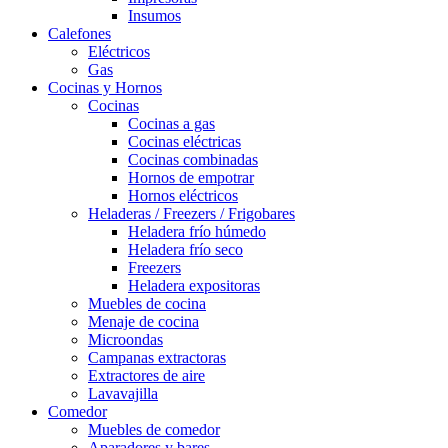
Insumos
Calefones
Eléctricos
Gas
Cocinas y Hornos
Cocinas
Cocinas a gas
Cocinas eléctricas
Cocinas combinadas
Hornos de empotrar
Hornos eléctricos
Heladeras / Freezers / Frigobares
Heladera frío húmedo
Heladera frío seco
Freezers
Heladera expositoras
Muebles de cocina
Menaje de cocina
Microondas
Campanas extractoras
Extractores de aire
Lavavajilla
Comedor
Muebles de comedor
Aparadores y bares