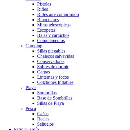
Pistolas
Rifles
Rifles aire comprimido
Binoculares
Miras telescópicas
Escopetas
Balas y cartuchos
Complementos
Camping
Sillas plegables
Chalecos salvavidas
Conservadoras
Sobres de dormir
Carpas
Linternas y focos
Colchones Inflables
Playa
Sombrillas
Base de Sombrillas
Sillas de Playa
Pesca
Cañas
Reeles
Señuelos
Patio y Jardín