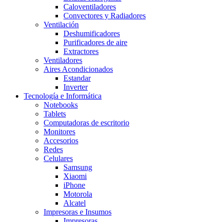
Caloventiladores
Convectores y Radiadores
Ventilación
Deshumificadores
Purificadores de aire
Extractores
Ventiladores
Aires Acondicionados
Estandar
Inverter
Tecnología e Informática
Notebooks
Tablets
Computadoras de escritorio
Monitores
Accesorios
Redes
Celulares
Samsung
Xiaomi
iPhone
Motorola
Alcatel
Impresoras e Insumos
Impresoras