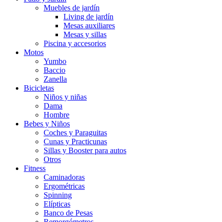
Muebles de jardín
Living de jardín
Mesas auxiliares
Mesas y sillas
Piscina y accesorios
Motos
Yumbo
Baccio
Zanella
Bicicletas
Niños y niñas
Dama
Hombre
Bebes y Niños
Coches y Paraguitas
Cunas y Practicunas
Sillas y Booster para autos
Otros
Fitness
Caminadoras
Ergométricas
Spinning
Elípticas
Banco de Pesas
Remorgómetros