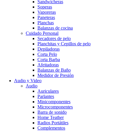
Sandwicheras
Soperas
Vaporeras
Paneteras
Planchas
Balanzas de cocina
Cuidado Personal
Secadores de pelo
Planchitas y Cepillos de pelo
Depiladoras
Corta Pelo
Corta Barba
Afeitadoras
Balanzas de Baño
Medidor de Presión
Audio y Video
Audio
Auriculares
Parlantes
Minicomponentes
Microcomponentes
Barra de sonido
Home Teather
Radios Portátiles
Complementos