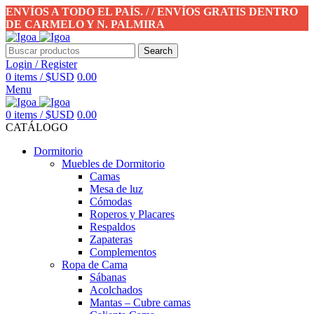
ENVÍOS A TODO EL PAÍS. / / ENVÍOS GRATIS DENTRO
DE CARMELO Y N. PALMIRA
Search
Login / Register
0
items
/
$USD
0.00
Menu
0
items
/
$USD
0.00
CATÁLOGO
Dormitorio
Muebles de Dormitorio
Camas
Mesa de luz
Cómodas
Roperos y Placares
Respaldos
Zapateras
Complementos
Ropa de Cama
Sábanas
Acolchados
Mantas – Cubre camas