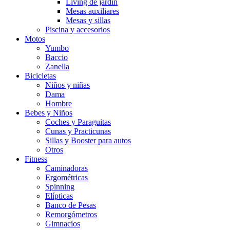
Living de jardín
Mesas auxiliares
Mesas y sillas
Piscina y accesorios
Motos
Yumbo
Baccio
Zanella
Bicicletas
Niños y niñas
Dama
Hombre
Bebes y Niños
Coches y Paraguitas
Cunas y Practicunas
Sillas y Booster para autos
Otros
Fitness
Caminadoras
Ergométricas
Spinning
Elípticas
Banco de Pesas
Remorgómetros
Gimnacios