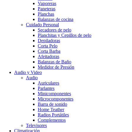
Vaporeras
Paneteras
Planchas
Balanzas de cocina
Cuidado Personal
Secadores de pelo
Planchitas y Cepillos de pelo
Depiladoras
Corta Pelo
Corta Barba
Afeitadoras
Balanzas de Baño
Medidor de Presión
Audio y Video
Audio
Auriculares
Parlantes
Minicomponentes
Microcomponentes
Barra de sonido
Home Teather
Radios Portátiles
Complementos
Televisores
Climatización