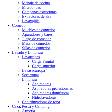
Menaje de cocina
Microondas
Campanas extractoras
Extractores de aire
Lavavajilla
Comedor
Muebles de comedor
Aparadores y bares
Juego de comedor
Mesa de comedor
Sillas de comedor
Lavado y Limpieza
Lavarropas
Carga Frontal
Carga superior
Lavasecarropa
Secarropas
Limpieza
Aspiradoras
Aspiradoras profesionales
Aspiradoras domésticas
Hidrolavadoras
Centrifugadoras de ropa
Caza, Pesca y Camping
Armería