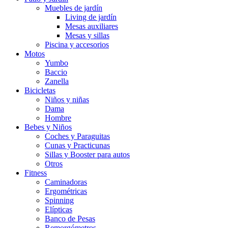
Muebles de jardín
Living de jardín
Mesas auxiliares
Mesas y sillas
Piscina y accesorios
Motos
Yumbo
Baccio
Zanella
Bicicletas
Niños y niñas
Dama
Hombre
Bebes y Niños
Coches y Paraguitas
Cunas y Practicunas
Sillas y Booster para autos
Otros
Fitness
Caminadoras
Ergométricas
Spinning
Elípticas
Banco de Pesas
Remorgómetros