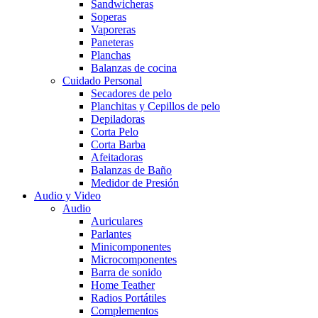
Sandwicheras
Soperas
Vaporeras
Paneteras
Planchas
Balanzas de cocina
Cuidado Personal
Secadores de pelo
Planchitas y Cepillos de pelo
Depiladoras
Corta Pelo
Corta Barba
Afeitadoras
Balanzas de Baño
Medidor de Presión
Audio y Video
Audio
Auriculares
Parlantes
Minicomponentes
Microcomponentes
Barra de sonido
Home Teather
Radios Portátiles
Complementos