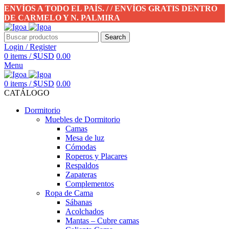
ENVÍOS A TODO EL PAÍS. / / ENVÍOS GRATIS DENTRO
DE CARMELO Y N. PALMIRA
Search
Login / Register
0
items
/
$USD
0.00
Menu
0
items
/
$USD
0.00
CATÁLOGO
Dormitorio
Muebles de Dormitorio
Camas
Mesa de luz
Cómodas
Roperos y Placares
Respaldos
Zapateras
Complementos
Ropa de Cama
Sábanas
Acolchados
Mantas – Cubre camas