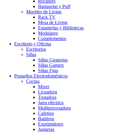
Recliners
Banquetas y Puff
Muebles de Living
Rack TV
Mesa de Living
Estanterías y Bibliotecas
Modulares
Complementos
Escritorio y Oficina
Escritorios
Sillas
Sillas Giratorias
Sillas Gamers
Sillas Fijas
Pequeños Electrodomésticos
Cocina
Mixer
Licuadora
Tostadora
Jarra eléctrica
Multiprocesadora
Cafetera
Batidora
Exprimidores
Jugueras