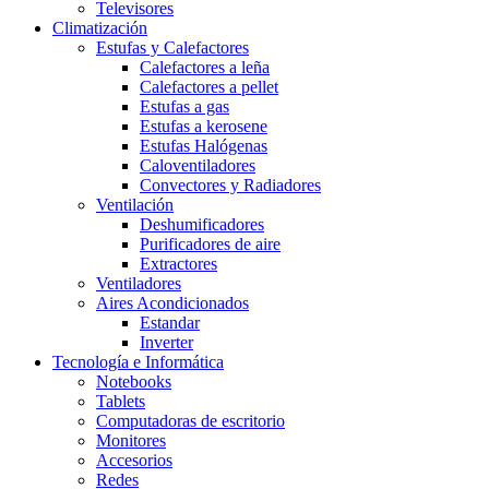
Televisores
Climatización
Estufas y Calefactores
Calefactores a leña
Calefactores a pellet
Estufas a gas
Estufas a kerosene
Estufas Halógenas
Caloventiladores
Convectores y Radiadores
Ventilación
Deshumificadores
Purificadores de aire
Extractores
Ventiladores
Aires Acondicionados
Estandar
Inverter
Tecnología e Informática
Notebooks
Tablets
Computadoras de escritorio
Monitores
Accesorios
Redes