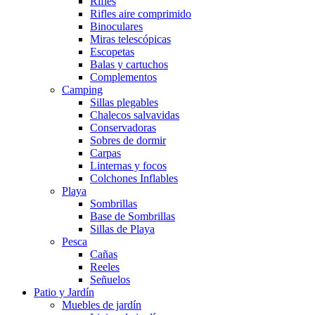
Rifles
Rifles aire comprimido
Binoculares
Miras telescópicas
Escopetas
Balas y cartuchos
Complementos
Camping
Sillas plegables
Chalecos salvavidas
Conservadoras
Sobres de dormir
Carpas
Linternas y focos
Colchones Inflables
Playa
Sombrillas
Base de Sombrillas
Sillas de Playa
Pesca
Cañas
Reeles
Señuelos
Patio y Jardín
Muebles de jardín