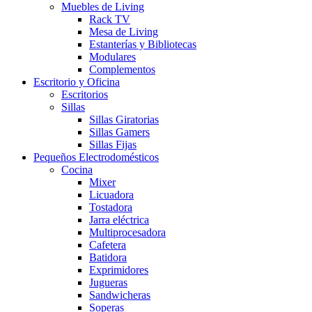
Muebles de Living
Rack TV
Mesa de Living
Estanterías y Bibliotecas
Modulares
Complementos
Escritorio y Oficina
Escritorios
Sillas
Sillas Giratorias
Sillas Gamers
Sillas Fijas
Pequeños Electrodomésticos
Cocina
Mixer
Licuadora
Tostadora
Jarra eléctrica
Multiprocesadora
Cafetera
Batidora
Exprimidores
Jugueras
Sandwicheras
Soperas