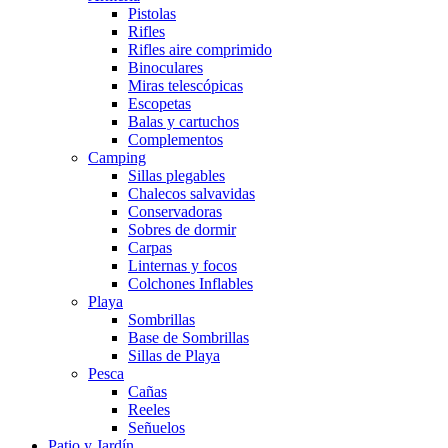
Pistolas
Rifles
Rifles aire comprimido
Binoculares
Miras telescópicas
Escopetas
Balas y cartuchos
Complementos
Camping
Sillas plegables
Chalecos salvavidas
Conservadoras
Sobres de dormir
Carpas
Linternas y focos
Colchones Inflables
Playa
Sombrillas
Base de Sombrillas
Sillas de Playa
Pesca
Cañas
Reeles
Señuelos
Patio y Jardín