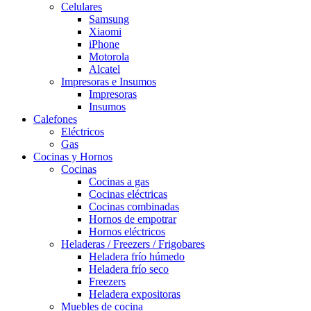
Celulares
Samsung
Xiaomi
iPhone
Motorola
Alcatel
Impresoras e Insumos
Impresoras
Insumos
Calefones
Eléctricos
Gas
Cocinas y Hornos
Cocinas
Cocinas a gas
Cocinas eléctricas
Cocinas combinadas
Hornos de empotrar
Hornos eléctricos
Heladeras / Freezers / Frigobares
Heladera frío húmedo
Heladera frío seco
Freezers
Heladera expositoras
Muebles de cocina