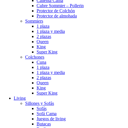
Calienta Cama
Cubre Sommier – Pollerin
Protector de Colchón
Protector de almohada
Sommiers
1 plaza
1 plaza y media
2 plazas
Queen
King
Super King
Colchones
Cuna
1 plaza
1 plaza y media
2 plazas
Queen
King
Super King
Living
Sillones y Sofás
Sofás
Sofá Cama
Juegos de living
Butacas