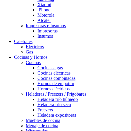
Xiaomi
iPhone
Motorola
Alcatel
Impresoras e Insumos
Impresoras
Insumos
Calefones
Eléctricos
Gas
Cocinas y Hornos
Cocinas
Cocinas a gas
Cocinas eléctricas
Cocinas combinadas
Hornos de empotrar
Hornos eléctricos
Heladeras / Freezers / Frigobares
Heladera frío húmedo
Heladera frío seco
Freezers
Heladera expositoras
Muebles de cocina
Menaje de cocina
Microondas