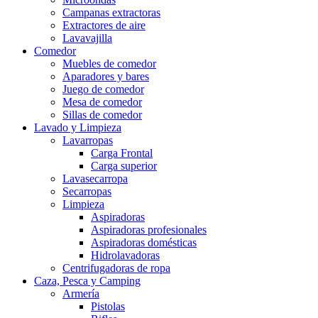
Campanas extractoras
Extractores de aire
Lavavajilla
Comedor
Muebles de comedor
Aparadores y bares
Juego de comedor
Mesa de comedor
Sillas de comedor
Lavado y Limpieza
Lavarropas
Carga Frontal
Carga superior
Lavasecarropa
Secarropas
Limpieza
Aspiradoras
Aspiradoras profesionales
Aspiradoras domésticas
Hidrolavadoras
Centrifugadoras de ropa
Caza, Pesca y Camping
Armería
Pistolas