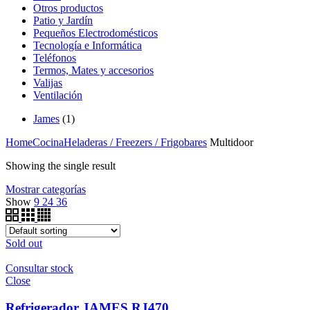
Otros productos
Patio y Jardín
Pequeños Electrodomésticos
Tecnología e Informática
Teléfonos
Termos, Mates y accesorios
Valijas
Ventilación
James
(1)
Home
Cocina
Heladeras / Freezers / Frigobares
Multidoor
Showing the single result
Mostrar categorías
Show
9
24
36
Sold out
Consultar stock
Close
Refrigerador JAMES RJ470