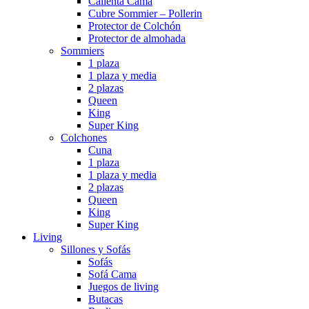
Calienta Cama
Cubre Sommier – Pollerin
Protector de Colchón
Protector de almohada
Sommiers
1 plaza
1 plaza y media
2 plazas
Queen
King
Super King
Colchones
Cuna
1 plaza
1 plaza y media
2 plazas
Queen
King
Super King
Living
Sillones y Sofás
Sofás
Sofá Cama
Juegos de living
Butacas