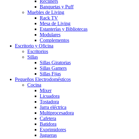
Recliners
Banquetas y Puff
Muebles de Living
Rack TV
Mesa de Living
Estanterías y Bibliotecas
Modulares
Complementos
Escritorio y Oficina
Escritorios
Sillas
Sillas Giratorias
Sillas Gamers
Sillas Fijas
Pequeños Electrodomésticos
Cocina
Mixer
Licuadora
Tostadora
Jarra eléctrica
Multiprocesadora
Cafetera
Batidora
Exprimidores
Jugueras