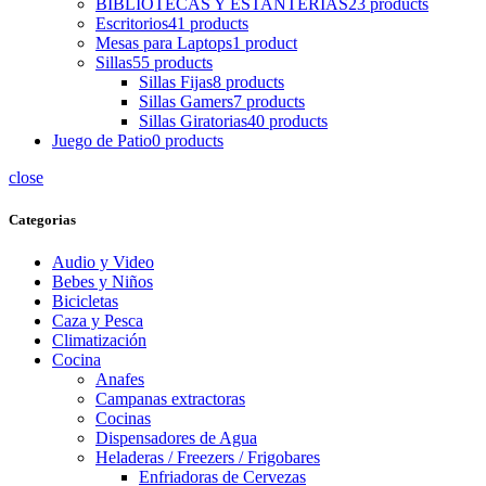
BIBLIOTECAS Y ESTANTERIAS
23 products
Escritorios
41 products
Mesas para Laptops
1 product
Sillas
55 products
Sillas Fijas
8 products
Sillas Gamers
7 products
Sillas Giratorias
40 products
Juego de Patio
0 products
close
Categorias
Audio y Video
Bebes y Niños
Bicicletas
Caza y Pesca
Climatización
Cocina
Anafes
Campanas extractoras
Cocinas
Dispensadores de Agua
Heladeras / Freezers / Frigobares
Enfriadoras de Cervezas