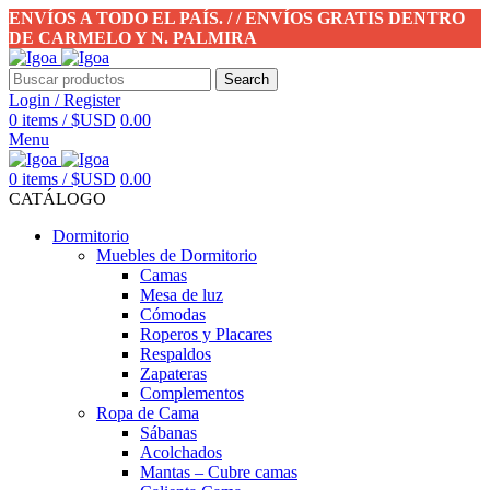
ENVÍOS A TODO EL PAÍS. / / ENVÍOS GRATIS DENTRO
DE CARMELO Y N. PALMIRA
Search
Login / Register
0
items
/
$USD
0.00
Menu
0
items
/
$USD
0.00
CATÁLOGO
Dormitorio
Muebles de Dormitorio
Camas
Mesa de luz
Cómodas
Roperos y Placares
Respaldos
Zapateras
Complementos
Ropa de Cama
Sábanas
Acolchados
Mantas – Cubre camas