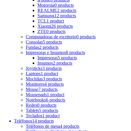
Motorola
0 products
REALME
2 products
Samsung
12 products
TCL
1 product
Xiaomi
26 products
ZTE
0 products
Computadoras de escritorio
0 products
Consolas
5 products
Fundas
2 products
Impresoras e Insumos
8 products
Impresoras
5 products
Insumos
2 products
Joysticks
3 products
Laptops
1 product
Mochilas
3 products
Monitores
4 products
Mouse
7 products
Mousepads
1 product
Notebooks
6 products
Redes
0 products
Tablets
5 products
Teclados
1 product
Teléfonos
14 products
Teléfonos de mesa
4 products