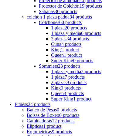
Protector de almohada
0 products
Protector de Colchón
19 products
Sábanas
36 products
colchon 1 plaza padua
84 products
Colchones
60 products
1 plaza
20 products
1 plaza y media
0 products
2 plazas
34 products
Cuna
4 products
King
1 product
Queen
1 product
Super King
0 products
Sommiers
23 products
1 plaza y media
2 products
1 plaza
7 products
2 plazas
9 products
King
0 products
Queen
3 products
Super King
1 product
Fitness
24 products
Banco de Pesas
0 products
Bolsas de Boxeo
0 products
Caminadoras
12 products
Elípticas
1 product
Ergométricas
9 products