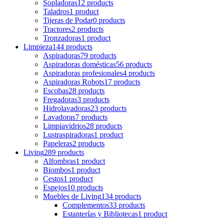
Sopladoras
12 products
Taladros
1 product
Tijeras de Podar
0 products
Tractores
2 products
Tronzadoras
1 product
Limpieza
144 products
Aspiradoras
79 products
Aspiradoras domésticas
56 products
Aspiradoras profesionales
4 products
Aspiradoras Robots
17 products
Escobas
28 products
Fregadoras
3 products
Hidrolavadoras
23 products
Lavadoras
7 products
Limpiavidrios
28 products
Lustraspiradoras
1 product
Papeleras
2 products
Living
289 products
Alfombras
1 product
Biombos
1 product
Cestos
1 product
Espejos
10 products
Muebles de Living
134 products
Complementos
33 products
Estanterías y Bibliotecas
1 product