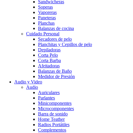
Sandwicheras
Soperas
Vaporeras
Paneteras
Planchas
Balanzas de cocina
Cuidado Personal
Secadores de pelo
Planchitas y Cepillos de pelo
Depiladoras
Corta Pelo
Corta Barba
Afeitadoras
Balanzas de Baño
Medidor de Presión
Audio y Video
Audio
Auriculares
Parlantes
Minicomponentes
Microcomponentes
Barra de sonido
Home Teather
Radios Portátiles
Complementos