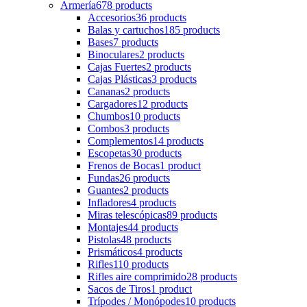
Armería
678 products
Accesorios
36 products
Balas y cartuchos
185 products
Bases
7 products
Binoculares
2 products
Cajas Fuertes
2 products
Cajas Plásticas
3 products
Cananas
2 products
Cargadores
12 products
Chumbos
10 products
Combos
3 products
Complementos
14 products
Escopetas
30 products
Frenos de Bocas
1 product
Fundas
26 products
Guantes
2 products
Infladores
4 products
Miras telescópicas
89 products
Montajes
44 products
Pistolas
48 products
Prismáticos
4 products
Rifles
110 products
Rifles aire comprimido
28 products
Sacos de Tiros
1 product
Trípodes / Monópodes
10 products