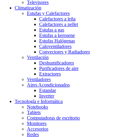
Televisores
Climatización
Estufas y Calefactores
Calefactores a leña
Calefactores a pellet
Estufas a gas
Estufas a kerosene
Estufas Halógenas
Caloventiladores
Convectores y Radiadores
Ventilación
Deshumificadores
Purificadores de aire
Extractores
Ventiladores
Aires Acondicionados
Estandar
Inverter
Tecnología e Informática
Notebooks
Tablets
Computadoras de escritorio
Monitores
Accesorios
Redes