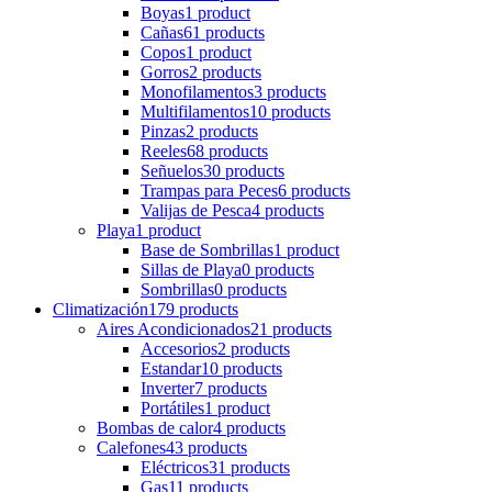
Boyas
1 product
Cañas
61 products
Copos
1 product
Gorros
2 products
Monofilamentos
3 products
Multifilamentos
10 products
Pinzas
2 products
Reeles
68 products
Señuelos
30 products
Trampas para Peces
6 products
Valijas de Pesca
4 products
Playa
1 product
Base de Sombrillas
1 product
Sillas de Playa
0 products
Sombrillas
0 products
Climatización
179 products
Aires Acondicionados
21 products
Accesorios
2 products
Estandar
10 products
Inverter
7 products
Portátiles
1 product
Bombas de calor
4 products
Calefones
43 products
Eléctricos
31 products
Gas
11 products