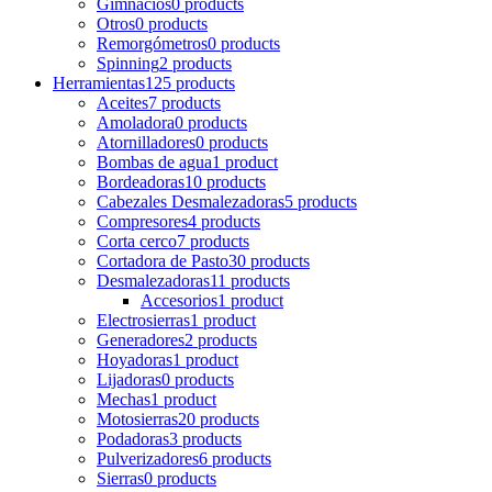
Gimnacios
0 products
Otros
0 products
Remorgómetros
0 products
Spinning
2 products
Herramientas
125 products
Aceites
7 products
Amoladora
0 products
Atornilladores
0 products
Bombas de agua
1 product
Bordeadoras
10 products
Cabezales Desmalezadoras
5 products
Compresores
4 products
Corta cerco
7 products
Cortadora de Pasto
30 products
Desmalezadoras
11 products
Accesorios
1 product
Electrosierras
1 product
Generadores
2 products
Hoyadoras
1 product
Lijadoras
0 products
Mechas
1 product
Motosierras
20 products
Podadoras
3 products
Pulverizadores
6 products
Sierras
0 products