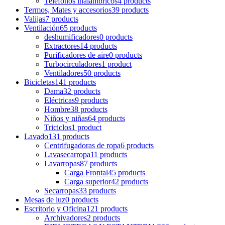
Teléfonos inalámbricos
4 products
Termos, Mates y accesorios
39 products
Valijas
7 products
Ventilación
65 products
deshumificadores
0 products
Extractores
14 products
Purificadores de aire
0 products
Turbocirculadores
1 product
Ventiladores
50 products
Bicicletas
141 products
Dama
32 products
Eléctricas
9 products
Hombre
38 products
Niños y niñas
64 products
Triciclos
1 product
Lavado
131 products
Centrifugadoras de ropa
6 products
Lavasecarropa
11 products
Lavarropas
87 products
Carga Frontal
45 products
Carga superior
42 products
Secarropas
33 products
Mesas de luz
0 products
Escritorio y Oficina
121 products
Archivadores
2 products