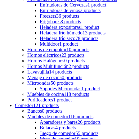
Enfriadoras de Cervezas
1 product
Enfriadoras de vinos
2 products
Freezers
36 products
Frigobares
8 products
Heladera expositoras
1 product
Heladera frío húmedo
13 products
Heladera frío seco
78 products
Multidoor
1 product
Hornos de empotrar
10 products
Hornos eléctricos
23 products
Hornos Halógenos
0 products
Hornos Multifunción
2 products
Lavavajilla
14 products
Menaje de cocina
0 products
Microondas
50 products
Soportes Microondas
1 product
Muebles de cocina
118 products
Purificadores
1 product
Comedor
121 products
Bancos
0 products
Muebles de comedor
116 products
Aparadores y bares
26 products
Butacas
4 products
Juego de comedor
55 products
Mesa de comedor
10 products