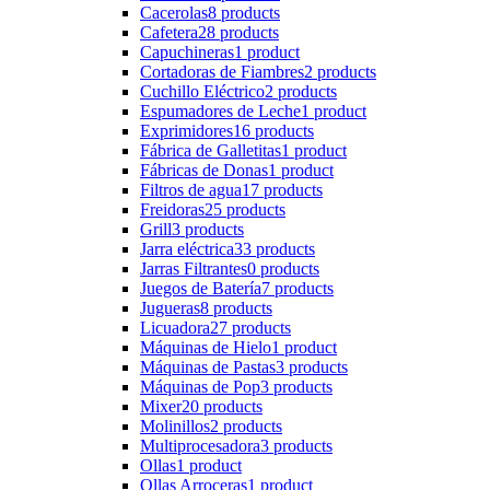
Cacerolas
8 products
Cafetera
28 products
Capuchineras
1 product
Cortadoras de Fiambres
2 products
Cuchillo Eléctrico
2 products
Espumadores de Leche
1 product
Exprimidores
16 products
Fábrica de Galletitas
1 product
Fábricas de Donas
1 product
Filtros de agua
17 products
Freidoras
25 products
Grill
3 products
Jarra eléctrica
33 products
Jarras Filtrantes
0 products
Juegos de Batería
7 products
Jugueras
8 products
Licuadora
27 products
Máquinas de Hielo
1 product
Máquinas de Pastas
3 products
Máquinas de Pop
3 products
Mixer
20 products
Molinillos
2 products
Multiprocesadora
3 products
Ollas
1 product
Ollas Arroceras
1 product