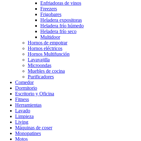
Enfriadoras de vinos
Freezers
Frigobares
Heladera expositoras
Heladera frío húmedo
Heladera frío seco
Multidoor
Hornos de empotrar
Hornos eléctricos
Hornos Multifunción
Lavavajilla
Microondas
Muebles de cocina
Purificadores
Comedor
Dormitorio
Escritorio y Oficina
Fitness
Herramientas
Lavado
Limpieza
Living
Máquinas de coser
Monopatines
Motos