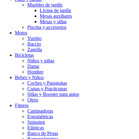
Muebles de jardín
Living de jardín
Mesas auxiliares
Mesas y sillas
Piscina y accesorios
Motos
Yumbo
Baccio
Zanella
Bicicletas
Niños y niñas
Dama
Hombre
Bebes y Niños
Coches y Paraguitas
Cunas y Practicunas
Sillas y Booster para autos
Otros
Fitness
Caminadoras
Ergométricas
Spinning
Elípticas
Banco de Pesas
Remorgómetros