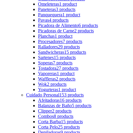
Omeleteras
1 product
Paneteras
3 products
Panquequera
1 product
Pavas
4 products
Picadora de Alimento
6 products
Picadoras de Carne
2 products
Planchas
1 product
Procesadores
7 products
Ralladores
29 products
Sandwicheras
15 products
Sartenes
15 products
Soperas
7 products
Tostadora
27 products
Vaporeras
1 product
Waffleras
2 products
Wok
2 products
Yogurteras
1 product
Cuidado Personal
153 products
Afeitadoras
16 products
Balanzas de Baño
5 products
Clipper
2 products
Combos
8 products
Corta Barba
15 products
Corta Pelo
25 products
Depiladoras
9 products