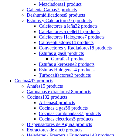
Mezcladoras
1 product
Calienta Camas
7 products
Deshumidificadores
9 products
Estufas y Calefactores
95 products
Calefactores a leña
32 products
Calefactores a pellet
11 products
Calefactores Halógenos
7 products
Caloventiladores
14 products
Convectores y Radiadores
18 products
Estufas a gas
8 products
Garrafas
1 product
Estufas a kerosene
2 products
Estufas Halógenas
4 products
Turbocalfactores
2 products
Cocina
497 products
Anafes
15 products
Campanas extractoras
18 products
Cocinas
102 products
A Leñas
4 products
Cocinas a gas
56 products
Cocinas combinadas
37 products
Cocinas eléctricas
5 products
Dispensadores de Agua
2 products
Extractores de aire
0 products
Heladeras / Freezers / Frigobares
143 products