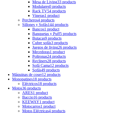
Mesa de Living
33 products
Modulares
0 products
Rack TV
54 products
Vineras
1 product
Percheros
4 products
Sillones y Sofás
144 products
Bancos
1 product
Banquetas y Puff
5 products
Butacas
9 products
Cubre sofás
3 products
Juegos de living
26 products
Mecedoras
1 product
Poltronas
24 products
Recliners
28 products
Sofá Cama
12 products
Sofás
49 products
Máquinas de coser
12 products
Monopatines
18 products
Eléctricos
18 products
Motos
36 products
ARES
1 product
Baccio
16 products
KEEWAY
1 product
Motocarros
1 product
Motos Eléctricas
4 products