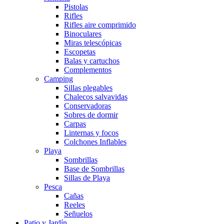
Pistolas
Rifles
Rifles aire comprimido
Binoculares
Miras telescópicas
Escopetas
Balas y cartuchos
Complementos
Camping
Sillas plegables
Chalecos salvavidas
Conservadoras
Sobres de dormir
Carpas
Linternas y focos
Colchones Inflables
Playa
Sombrillas
Base de Sombrillas
Sillas de Playa
Pesca
Cañas
Reeles
Señuelos
Patio y Jardín