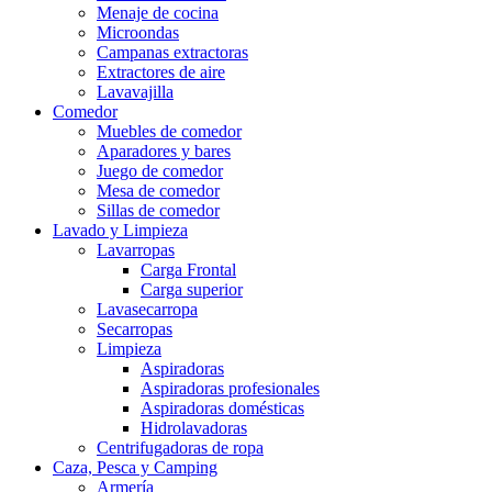
Menaje de cocina
Microondas
Campanas extractoras
Extractores de aire
Lavavajilla
Comedor
Muebles de comedor
Aparadores y bares
Juego de comedor
Mesa de comedor
Sillas de comedor
Lavado y Limpieza
Lavarropas
Carga Frontal
Carga superior
Lavasecarropa
Secarropas
Limpieza
Aspiradoras
Aspiradoras profesionales
Aspiradoras domésticas
Hidrolavadoras
Centrifugadoras de ropa
Caza, Pesca y Camping
Armería