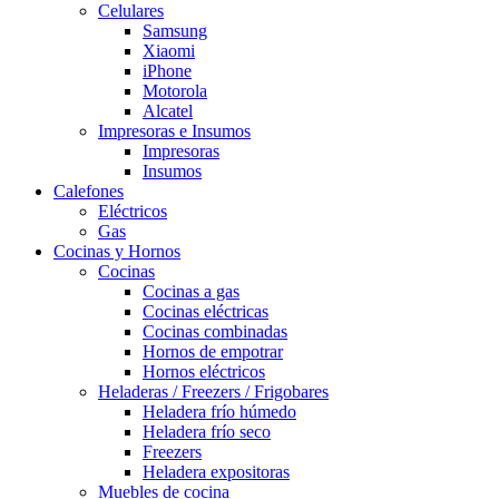
Celulares
Samsung
Xiaomi
iPhone
Motorola
Alcatel
Impresoras e Insumos
Impresoras
Insumos
Calefones
Eléctricos
Gas
Cocinas y Hornos
Cocinas
Cocinas a gas
Cocinas eléctricas
Cocinas combinadas
Hornos de empotrar
Hornos eléctricos
Heladeras / Freezers / Frigobares
Heladera frío húmedo
Heladera frío seco
Freezers
Heladera expositoras
Muebles de cocina