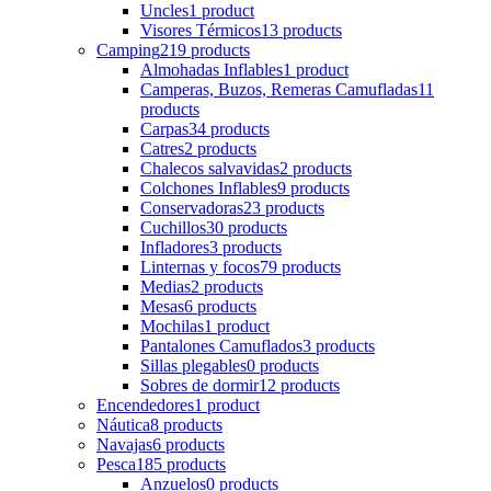
Uncles
1 product
Visores Térmicos
13 products
Camping
219 products
Almohadas Inflables
1 product
Camperas, Buzos, Remeras Camufladas
11
products
Carpas
34 products
Catres
2 products
Chalecos salvavidas
2 products
Colchones Inflables
9 products
Conservadoras
23 products
Cuchillos
30 products
Infladores
3 products
Linternas y focos
79 products
Medias
2 products
Mesas
6 products
Mochilas
1 product
Pantalones Camuflados
3 products
Sillas plegables
0 products
Sobres de dormir
12 products
Encendedores
1 product
Náutica
8 products
Navajas
6 products
Pesca
185 products
Anzuelos
0 products