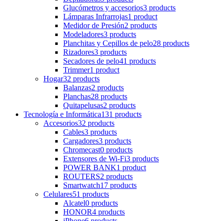
Glucómetros y accesorios
3 products
Lámparas Infrarrojas
1 product
Medidor de Presión
2 products
Modeladores
3 products
Planchitas y Cepillos de pelo
28 products
Rizadores
3 products
Secadores de pelo
41 products
Trimmer
1 product
Hogar
32 products
Balanzas
2 products
Planchas
28 products
Quitapelusas
2 products
Tecnología e Informática
131 products
Accesorios
32 products
Cables
3 products
Cargadores
3 products
Chromecast
0 products
Extensores de Wi-Fi
3 products
POWER BANK
1 product
ROUTERS
2 products
Smartwatch
17 products
Celulares
51 products
Alcatel
0 products
HONOR
4 products
iPhone
6 products