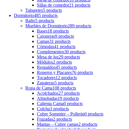
Sillas de comedor
21 products
Taburetes
5 products
Dormitorio
485 products
Baño
5 products
Muebles de Dormitorio
289 products
Bases
18 products
Cajoneras
9 products
Camas
31 products
Cómodas
41 products
Complementos
30 products
Mesa de luz
29 products
Módulos
2 products
Respaldos
45 products
Roperos y Placares
76 products
Tocadores
12 products
Zapateras
5 products
Ropa de Cama
108 products
Acolchados
27 products
Almohadas
19 products
Calienta Cama
0 products
Colcha
3 products
Cubre Sommier – Pollerin
0 products
Frazadas
2 products
Mantas – Cubre camas
2 products