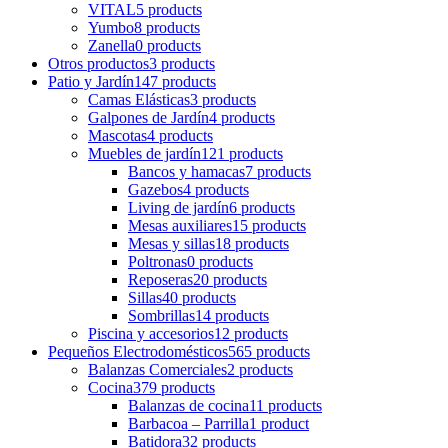
VITAL
5 products
Yumbo
8 products
Zanella
0 products
Otros productos
3 products
Patio y Jardín
147 products
Camas Elásticas
3 products
Galpones de Jardín
4 products
Mascotas
4 products
Muebles de jardín
121 products
Bancos y hamacas
7 products
Gazebos
4 products
Living de jardín
6 products
Mesas auxiliares
15 products
Mesas y sillas
18 products
Poltronas
0 products
Reposeras
20 products
Sillas
40 products
Sombrillas
14 products
Piscina y accesorios
12 products
Pequeños Electrodomésticos
565 products
Balanzas Comerciales
2 products
Cocina
379 products
Balanzas de cocina
11 products
Barbacoa – Parrilla
1 product
Batidora
32 products