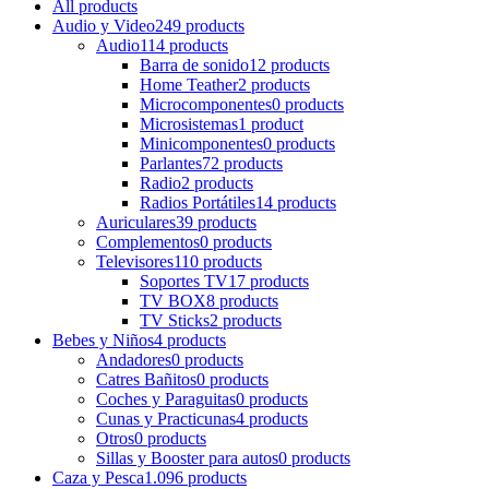
All
products
Audio y Video
249 products
Audio
114 products
Barra de sonido
12 products
Home Teather
2 products
Microcomponentes
0 products
Microsistemas
1 product
Minicomponentes
0 products
Parlantes
72 products
Radio
2 products
Radios Portátiles
14 products
Auriculares
39 products
Complementos
0 products
Televisores
110 products
Soportes TV
17 products
TV BOX
8 products
TV Sticks
2 products
Bebes y Niños
4 products
Andadores
0 products
Catres Bañitos
0 products
Coches y Paraguitas
0 products
Cunas y Practicunas
4 products
Otros
0 products
Sillas y Booster para autos
0 products
Caza y Pesca
1.096 products