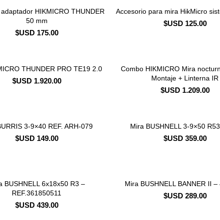
o adaptador HIKMICRO THUNDER
Accesorio para mira HikMicro sist
CONSULTAR STOCK
CONSULTAR STOCK
50 mm
$USD
125.00
$USD
175.00
KMICRO THUNDER PRO TE19 2.0
Combo HIKMICRO Mira nocturn
CONSULTAR STOCK
CONSULTAR STOCK
Montaje + Linterna IR
$USD
1.920.00
$USD
1.209.00
BURRIS 3-9×40 REF. ARH-079
Mira BUSHNELL 3-9×50 R5
CONSULTAR STOCK
CONSULTAR STOCK
$USD
149.00
$USD
359.00
a BUSHNELL 6x18x50 R3 –
Mira BUSHNELL BANNER II – 
CONSULTAR STOCK
CONSULTAR STOCK
REF.361850511
$USD
289.00
$USD
439.00