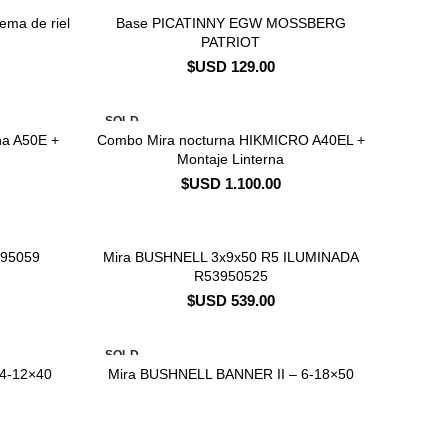
ema de riel
Base PICATINNY EGW MOSSBERG
CONSULTAR STOCK
PATRIOT
$USD
129.00
SOLD
OUT
a A50E +
Combo Mira nocturna HIKMICRO A40EL +
CONSULTAR STOCK
Montaje Linterna
$USD
1.100.00
395059
Mira BUSHNELL 3x9x50 R5 ILUMINADA
CONSULTAR STOCK
R53950525
$USD
539.00
SOLD
OUT
4-12×40
Mira BUSHNELL BANNER II – 6-18×50
CONSULTAR STOCK