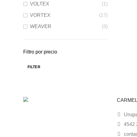
VOLTEX
(1)
VORTEX
(17)
WEAVER
(3)
Filtro por precio
FILTER
CARME
Urugua
4542 
conta