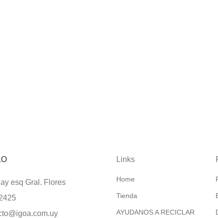
LO
Links
Home
y esq Gral. Flores
Tienda
2425
AYUDANOS A RECICLAR
cto@igoa.com.uy