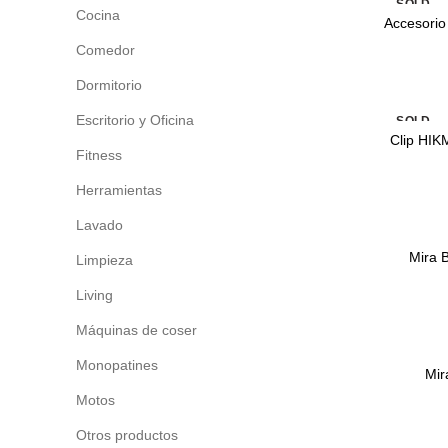
SOLD
Cocina
OUT
Accesori
Comedor
Dormitorio
Escritorio y Oficina
SOLD
OUT
Clip HI
Fitness
Herramientas
Lavado
Mira 
Limpieza
Living
Máquinas de coser
Monopatines
Mir
Motos
Otros productos