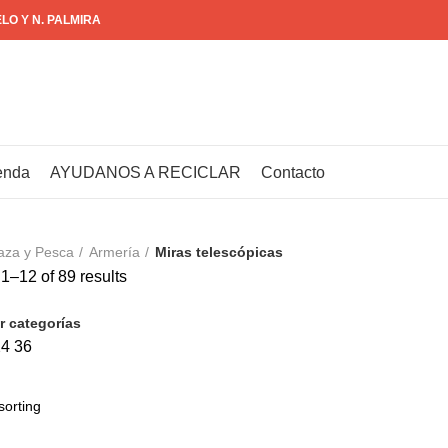
ELO Y N. PALMIRA
enda
AYUDANOS A RECICLAR
Contacto
aza y Pesca
Armería
Miras telescópicas
1–12 of 89 results
r categorías
24
36