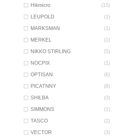
Hikmicro
(15)
LEUPOLD
(1)
MARKSMAN
(1)
MERKEL
(1)
NIKKO STIRLING
(5)
NOCPIX
(1)
OPTISAN
(6)
PICATNNY
(8)
SHILBA
(3)
SIMMONS
(1)
TASCO
(2)
VECTOR
(3)