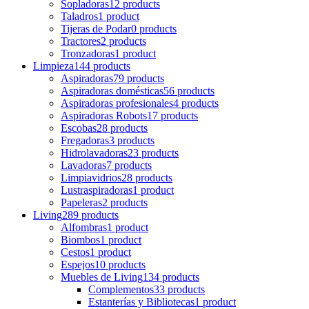
Sopladoras
12 products
Taladros
1 product
Tijeras de Podar
0 products
Tractores
2 products
Tronzadoras
1 product
Limpieza
144 products
Aspiradoras
79 products
Aspiradoras domésticas
56 products
Aspiradoras profesionales
4 products
Aspiradoras Robots
17 products
Escobas
28 products
Fregadoras
3 products
Hidrolavadoras
23 products
Lavadoras
7 products
Limpiavidrios
28 products
Lustraspiradoras
1 product
Papeleras
2 products
Living
289 products
Alfombras
1 product
Biombos
1 product
Cestos
1 product
Espejos
10 products
Muebles de Living
134 products
Complementos
33 products
Estanterías y Bibliotecas
1 product