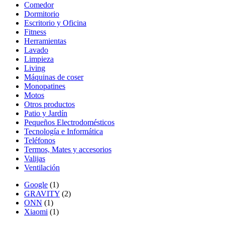
Comedor
Dormitorio
Escritorio y Oficina
Fitness
Herramientas
Lavado
Limpieza
Living
Máquinas de coser
Monopatines
Motos
Otros productos
Patio y Jardín
Pequeños Electrodomésticos
Tecnología e Informática
Teléfonos
Termos, Mates y accesorios
Valijas
Ventilación
Google
(1)
GRAVITY
(2)
ONN
(1)
Xiaomi
(1)