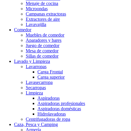
Menaje de cocina
Microondas
Campanas extractoras
Extractores de aire
Lavavajilla
Comedor
Muebles de comedor
Aparadores y bares
Juego de comedor
Mesa de comedor
Sillas de comedor
Lavado y Limpieza
Lavarropas
Carga Frontal
Carga superior
Lavasecarropa
Secarropas
Limpieza
Aspiradoras
Aspiradoras profesionales
Aspiradoras domésticas
Hidrolavadoras
Centrifugadoras de ropa
Caza, Pesca y Camping
Armería