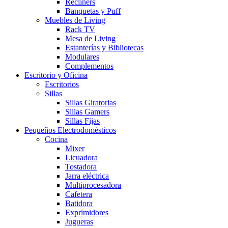
Recliners
Banquetas y Puff
Muebles de Living
Rack TV
Mesa de Living
Estanterías y Bibliotecas
Modulares
Complementos
Escritorio y Oficina
Escritorios
Sillas
Sillas Giratorias
Sillas Gamers
Sillas Fijas
Pequeños Electrodomésticos
Cocina
Mixer
Licuadora
Tostadora
Jarra eléctrica
Multiprocesadora
Cafetera
Batidora
Exprimidores
Jugueras