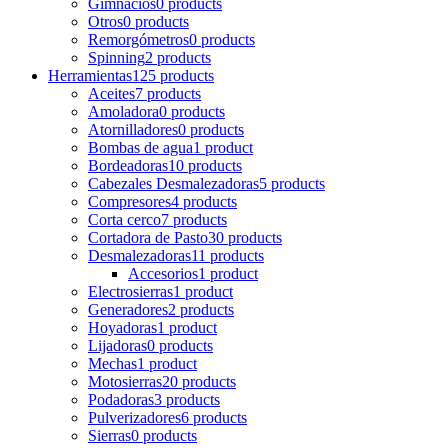
Gimnacios
0 products
Otros
0 products
Remorgómetros
0 products
Spinning
2 products
Herramientas
125 products
Aceites
7 products
Amoladora
0 products
Atornilladores
0 products
Bombas de agua
1 product
Bordeadoras
10 products
Cabezales Desmalezadoras
5 products
Compresores
4 products
Corta cerco
7 products
Cortadora de Pasto
30 products
Desmalezadoras
11 products
Accesorios
1 product
Electrosierras
1 product
Generadores
2 products
Hoyadoras
1 product
Lijadoras
0 products
Mechas
1 product
Motosierras
20 products
Podadoras
3 products
Pulverizadores
6 products
Sierras
0 products