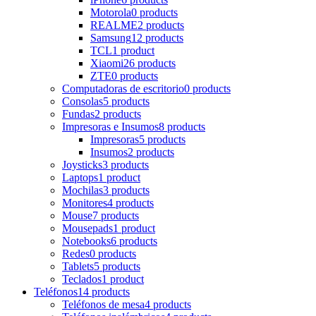
Motorola
0 products
REALME
2 products
Samsung
12 products
TCL
1 product
Xiaomi
26 products
ZTE
0 products
Computadoras de escritorio
0 products
Consolas
5 products
Fundas
2 products
Impresoras e Insumos
8 products
Impresoras
5 products
Insumos
2 products
Joysticks
3 products
Laptops
1 product
Mochilas
3 products
Monitores
4 products
Mouse
7 products
Mousepads
1 product
Notebooks
6 products
Redes
0 products
Tablets
5 products
Teclados
1 product
Teléfonos
14 products
Teléfonos de mesa
4 products