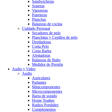
Sandwicheras
Soperas
Vaporeras
Paneteras
Planchas
Balanzas de cocina
Cuidado Personal
Secadores de pelo
Planchitas y Cepillos de pelo
Depiladoras
Corta Pelo
Corta Barba
Afeitadoras
Balanzas de Baño
Medidor de Presión
Audio y Video
Audio
Auriculares
Parlantes
Minicomponentes
Microcomponentes
Barra de sonido
Home Teather
Radios Portátiles
Complementos