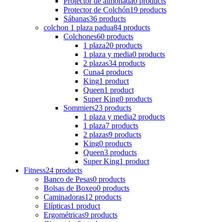
Protector de almohada
0 products
Protector de Colchón
19 products
Sábanas
36 products
colchon 1 plaza padua
84 products
Colchones
60 products
1 plaza
20 products
1 plaza y media
0 products
2 plazas
34 products
Cuna
4 products
King
1 product
Queen
1 product
Super King
0 products
Sommiers
23 products
1 plaza y media
2 products
1 plaza
7 products
2 plazas
9 products
King
0 products
Queen
3 products
Super King
1 product
Fitness
24 products
Banco de Pesas
0 products
Bolsas de Boxeo
0 products
Caminadoras
12 products
Elípticas
1 product
Ergométricas
9 products