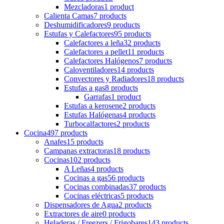
Mezcladoras
1 product
Calienta Camas
7 products
Deshumidificadores
9 products
Estufas y Calefactores
95 products
Calefactores a leña
32 products
Calefactores a pellet
11 products
Calefactores Halógenos
7 products
Caloventiladores
14 products
Convectores y Radiadores
18 products
Estufas a gas
8 products
Garrafas
1 product
Estufas a kerosene
2 products
Estufas Halógenas
4 products
Turbocalfactores
2 products
Cocina
497 products
Anafes
15 products
Campanas extractoras
18 products
Cocinas
102 products
A Leñas
4 products
Cocinas a gas
56 products
Cocinas combinadas
37 products
Cocinas eléctricas
5 products
Dispensadores de Agua
2 products
Extractores de aire
0 products
Heladeras / Freezers / Frigobares
143 products