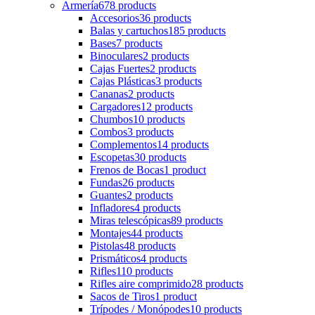
Armería
678 products
Accesorios
36 products
Balas y cartuchos
185 products
Bases
7 products
Binoculares
2 products
Cajas Fuertes
2 products
Cajas Plásticas
3 products
Cananas
2 products
Cargadores
12 products
Chumbos
10 products
Combos
3 products
Complementos
14 products
Escopetas
30 products
Frenos de Bocas
1 product
Fundas
26 products
Guantes
2 products
Infladores
4 products
Miras telescópicas
89 products
Montajes
44 products
Pistolas
48 products
Prismáticos
4 products
Rifles
110 products
Rifles aire comprimido
28 products
Sacos de Tiros
1 product
Trípodes / Monópodes
10 products