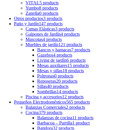
VITAL
5 products
Yumbo
8 products
Zanella
0 products
Otros productos
3 products
Patio y Jardín
147 products
Camas Elásticas
3 products
Galpones de Jardín
4 products
Mascotas
4 products
Muebles de jardín
121 products
Bancos y hamacas
7 products
Gazebos
4 products
Living de jardín
6 products
Mesas auxiliares
15 products
Mesas y sillas
18 products
Poltronas
0 products
Reposeras
20 products
Sillas
40 products
Sombrillas
14 products
Piscina y accesorios
12 products
Pequeños Electrodomésticos
565 products
Balanzas Comerciales
2 products
Cocina
379 products
Balanzas de cocina
11 products
Barbacoa – Parrilla
1 product
Batidora
32 products