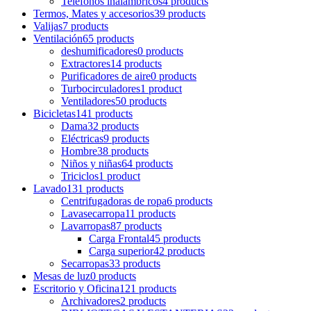
Teléfonos inalámbricos
4 products
Termos, Mates y accesorios
39 products
Valijas
7 products
Ventilación
65 products
deshumificadores
0 products
Extractores
14 products
Purificadores de aire
0 products
Turbocirculadores
1 product
Ventiladores
50 products
Bicicletas
141 products
Dama
32 products
Eléctricas
9 products
Hombre
38 products
Niños y niñas
64 products
Triciclos
1 product
Lavado
131 products
Centrifugadoras de ropa
6 products
Lavasecarropa
11 products
Lavarropas
87 products
Carga Frontal
45 products
Carga superior
42 products
Secarropas
33 products
Mesas de luz
0 products
Escritorio y Oficina
121 products
Archivadores
2 products