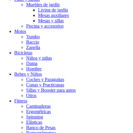
Muebles de jardín
Living de jardín
Mesas auxiliares
Mesas y sillas
Piscina y accesorios
Motos
Yumbo
Baccio
Zanella
Bicicletas
Niños y niñas
Dama
Hombre
Bebes y Niños
Coches y Paraguitas
Cunas y Practicunas
Sillas y Booster para autos
Otros
Fitness
Caminadoras
Ergométricas
Spinning
Elípticas
Banco de Pesas
Remorgómetros