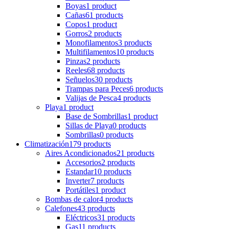
Boyas
1 product
Cañas
61 products
Copos
1 product
Gorros
2 products
Monofilamentos
3 products
Multifilamentos
10 products
Pinzas
2 products
Reeles
68 products
Señuelos
30 products
Trampas para Peces
6 products
Valijas de Pesca
4 products
Playa
1 product
Base de Sombrillas
1 product
Sillas de Playa
0 products
Sombrillas
0 products
Climatización
179 products
Aires Acondicionados
21 products
Accesorios
2 products
Estandar
10 products
Inverter
7 products
Portátiles
1 product
Bombas de calor
4 products
Calefones
43 products
Eléctricos
31 products
Gas
11 products