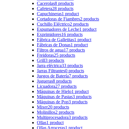
Cacerolas
8 products
Cafetera
28 products
Capuchineras
1 product
Cortadoras de Fiambres
2 products
Cuchillo Eléctrico
2 products
Espumadores de Leche
1 product
Exprimidores
16 products
Fábrica de Galletitas
1 product
Fábricas de Donas
1 product
Filtros de agua
17 products
Freidoras
25 products
Grill
3 products
Jarra eléctrica
33 products
Jarras Filtrantes
0 products
Juegos de Batería
7 products
Jugueras
8 products
Licuadora
27 products
Máquinas de Hielo
1 product
Máquinas de Pastas
3 products
Máquinas de Pop
3 products
Mixer
20 products
Molinillos
2 products
Multiprocesadora
3 products
Ollas
1 product
Ollas Arroceras
1 product