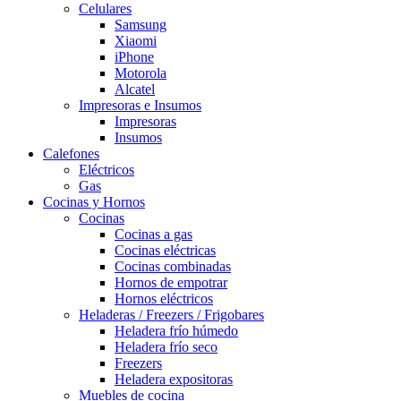
Celulares
Samsung
Xiaomi
iPhone
Motorola
Alcatel
Impresoras e Insumos
Impresoras
Insumos
Calefones
Eléctricos
Gas
Cocinas y Hornos
Cocinas
Cocinas a gas
Cocinas eléctricas
Cocinas combinadas
Hornos de empotrar
Hornos eléctricos
Heladeras / Freezers / Frigobares
Heladera frío húmedo
Heladera frío seco
Freezers
Heladera expositoras
Muebles de cocina