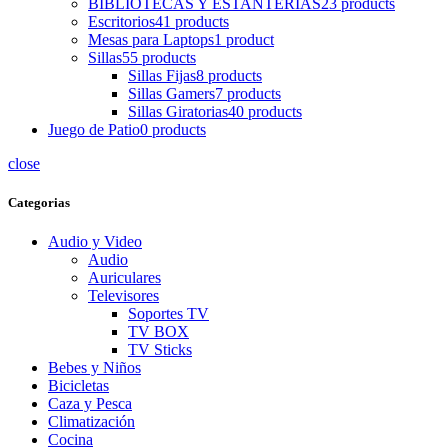
BIBLIOTECAS Y ESTANTERIAS
23 products
Escritorios
41 products
Mesas para Laptops
1 product
Sillas
55 products
Sillas Fijas
8 products
Sillas Gamers
7 products
Sillas Giratorias
40 products
Juego de Patio
0 products
close
Categorias
Audio y Video
Audio
Auriculares
Televisores
Soportes TV
TV BOX
TV Sticks
Bebes y Niños
Bicicletas
Caza y Pesca
Climatización
Cocina