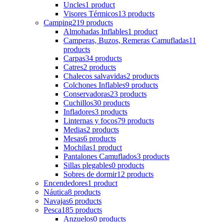
Uncles
1 product
Visores Térmicos
13 products
Camping
219 products
Almohadas Inflables
1 product
Camperas, Buzos, Remeras Camufladas
11
products
Carpas
34 products
Catres
2 products
Chalecos salvavidas
2 products
Colchones Inflables
9 products
Conservadoras
23 products
Cuchillos
30 products
Infladores
3 products
Linternas y focos
79 products
Medias
2 products
Mesas
6 products
Mochilas
1 product
Pantalones Camuflados
3 products
Sillas plegables
0 products
Sobres de dormir
12 products
Encendedores
1 product
Náutica
8 products
Navajas
6 products
Pesca
185 products
Anzuelos
0 products