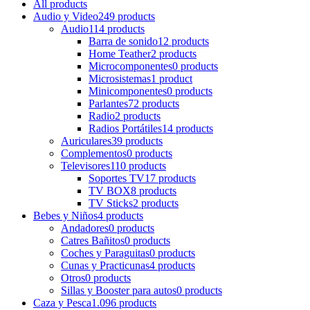
All
products
Audio y Video
249 products
Audio
114 products
Barra de sonido
12 products
Home Teather
2 products
Microcomponentes
0 products
Microsistemas
1 product
Minicomponentes
0 products
Parlantes
72 products
Radio
2 products
Radios Portátiles
14 products
Auriculares
39 products
Complementos
0 products
Televisores
110 products
Soportes TV
17 products
TV BOX
8 products
TV Sticks
2 products
Bebes y Niños
4 products
Andadores
0 products
Catres Bañitos
0 products
Coches y Paraguitas
0 products
Cunas y Practicunas
4 products
Otros
0 products
Sillas y Booster para autos
0 products
Caza y Pesca
1.096 products