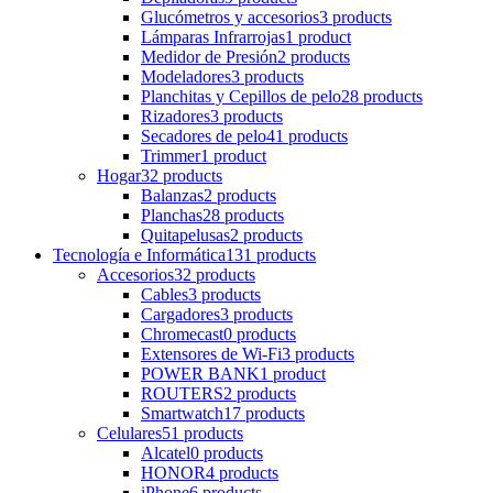
Glucómetros y accesorios
3 products
Lámparas Infrarrojas
1 product
Medidor de Presión
2 products
Modeladores
3 products
Planchitas y Cepillos de pelo
28 products
Rizadores
3 products
Secadores de pelo
41 products
Trimmer
1 product
Hogar
32 products
Balanzas
2 products
Planchas
28 products
Quitapelusas
2 products
Tecnología e Informática
131 products
Accesorios
32 products
Cables
3 products
Cargadores
3 products
Chromecast
0 products
Extensores de Wi-Fi
3 products
POWER BANK
1 product
ROUTERS
2 products
Smartwatch
17 products
Celulares
51 products
Alcatel
0 products
HONOR
4 products
iPhone
6 products