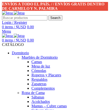
ENVÍOS A TODO EL PAÍS. / / ENVÍOS GRATIS DENTRO
DE CARMELO Y N. PALMIRA
Search
Login / Register
0
items
/
$USD
0.00
Menu
0
items
/
$USD
0.00
CATÁLOGO
Dormitorio
Muebles de Dormitorio
Camas
Mesa de luz
Cómodas
Roperos y Placares
Respaldos
Zapateras
Complementos
Ropa de Cama
Sábanas
Acolchados
Mantas – Cubre camas