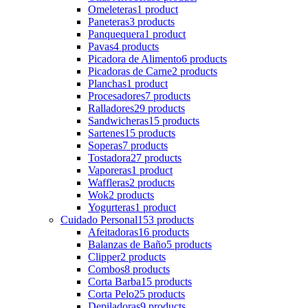
Omeleteras
1 product
Paneteras
3 products
Panquequera
1 product
Pavas
4 products
Picadora de Alimento
6 products
Picadoras de Carne
2 products
Planchas
1 product
Procesadores
7 products
Ralladores
29 products
Sandwicheras
15 products
Sartenes
15 products
Soperas
7 products
Tostadora
27 products
Vaporeras
1 product
Waffleras
2 products
Wok
2 products
Yogurteras
1 product
Cuidado Personal
153 products
Afeitadoras
16 products
Balanzas de Baño
5 products
Clipper
2 products
Combos
8 products
Corta Barba
15 products
Corta Pelo
25 products
Depiladoras
9 products