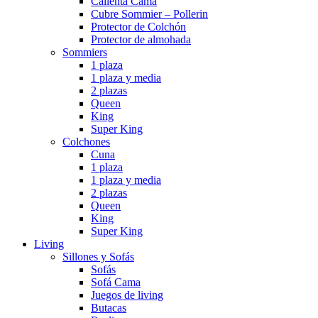
Calienta Cama
Cubre Sommier – Pollerin
Protector de Colchón
Protector de almohada
Sommiers
1 plaza
1 plaza y media
2 plazas
Queen
King
Super King
Colchones
Cuna
1 plaza
1 plaza y media
2 plazas
Queen
King
Super King
Living
Sillones y Sofás
Sofás
Sofá Cama
Juegos de living
Butacas