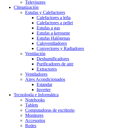
Televisores
Climatización
Estufas y Calefactores
Calefactores a leña
Calefactores a pellet
Estufas a gas
Estufas a kerosene
Estufas Halógenas
Caloventiladores
Convectores y Radiadores
Ventilación
Deshumificadores
Purificadores de aire
Extractores
Ventiladores
Aires Acondicionados
Estandar
Inverter
Tecnología e Informática
Notebooks
Tablets
Computadoras de escritorio
Monitores
Accesorios
Redes