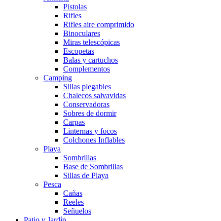
Pistolas
Rifles
Rifles aire comprimido
Binoculares
Miras telescópicas
Escopetas
Balas y cartuchos
Complementos
Camping
Sillas plegables
Chalecos salvavidas
Conservadoras
Sobres de dormir
Carpas
Linternas y focos
Colchones Inflables
Playa
Sombrillas
Base de Sombrillas
Sillas de Playa
Pesca
Cañas
Reeles
Señuelos
Patio y Jardín