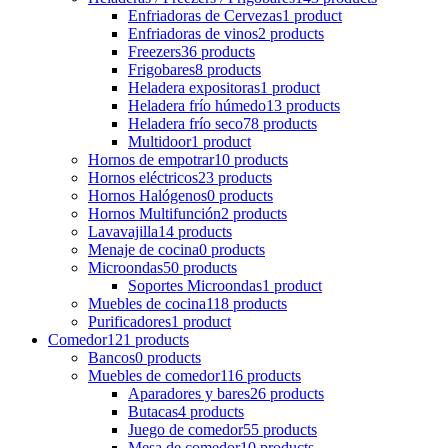
Enfriadoras de Cervezas
1 product
Enfriadoras de vinos
2 products
Freezers
36 products
Frigobares
8 products
Heladera expositoras
1 product
Heladera frío húmedo
13 products
Heladera frío seco
78 products
Multidoor
1 product
Hornos de empotrar
10 products
Hornos eléctricos
23 products
Hornos Halógenos
0 products
Hornos Multifunción
2 products
Lavavajilla
14 products
Menaje de cocina
0 products
Microondas
50 products
Soportes Microondas
1 product
Muebles de cocina
118 products
Purificadores
1 product
Comedor
121 products
Bancos
0 products
Muebles de comedor
116 products
Aparadores y bares
26 products
Butacas
4 products
Juego de comedor
55 products
Mesa de comedor
10 products