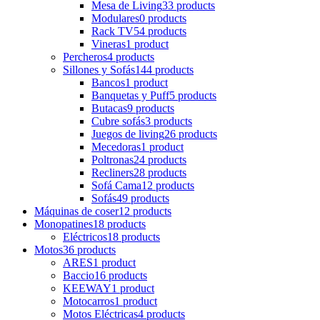
Mesa de Living
33 products
Modulares
0 products
Rack TV
54 products
Vineras
1 product
Percheros
4 products
Sillones y Sofás
144 products
Bancos
1 product
Banquetas y Puff
5 products
Butacas
9 products
Cubre sofás
3 products
Juegos de living
26 products
Mecedoras
1 product
Poltronas
24 products
Recliners
28 products
Sofá Cama
12 products
Sofás
49 products
Máquinas de coser
12 products
Monopatines
18 products
Eléctricos
18 products
Motos
36 products
ARES
1 product
Baccio
16 products
KEEWAY
1 product
Motocarros
1 product
Motos Eléctricas
4 products