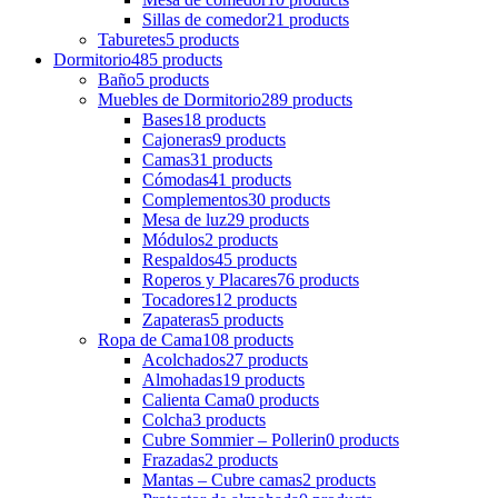
Sillas de comedor
21 products
Taburetes
5 products
Dormitorio
485 products
Baño
5 products
Muebles de Dormitorio
289 products
Bases
18 products
Cajoneras
9 products
Camas
31 products
Cómodas
41 products
Complementos
30 products
Mesa de luz
29 products
Módulos
2 products
Respaldos
45 products
Roperos y Placares
76 products
Tocadores
12 products
Zapateras
5 products
Ropa de Cama
108 products
Acolchados
27 products
Almohadas
19 products
Calienta Cama
0 products
Colcha
3 products
Cubre Sommier – Pollerin
0 products
Frazadas
2 products
Mantas – Cubre camas
2 products