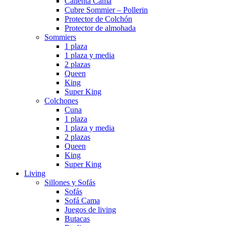
Calienta Cama
Cubre Sommier – Pollerin
Protector de Colchón
Protector de almohada
Sommiers
1 plaza
1 plaza y media
2 plazas
Queen
King
Super King
Colchones
Cuna
1 plaza
1 plaza y media
2 plazas
Queen
King
Super King
Living
Sillones y Sofás
Sofás
Sofá Cama
Juegos de living
Butacas