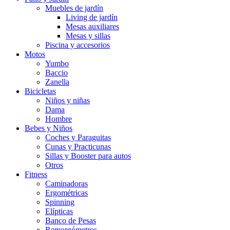
Muebles de jardín
Living de jardín
Mesas auxiliares
Mesas y sillas
Piscina y accesorios
Motos
Yumbo
Baccio
Zanella
Bicicletas
Niños y niñas
Dama
Hombre
Bebes y Niños
Coches y Paraguitas
Cunas y Practicunas
Sillas y Booster para autos
Otros
Fitness
Caminadoras
Ergométricas
Spinning
Elípticas
Banco de Pesas
Remorgómetros