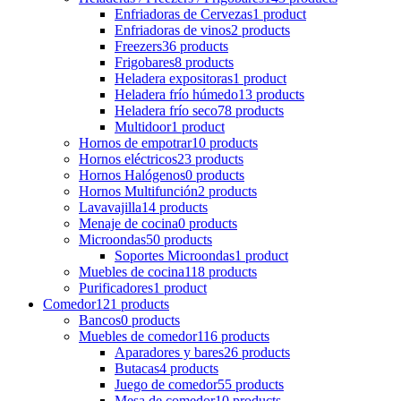
Enfriadoras de Cervezas
1 product
Enfriadoras de vinos
2 products
Freezers
36 products
Frigobares
8 products
Heladera expositoras
1 product
Heladera frío húmedo
13 products
Heladera frío seco
78 products
Multidoor
1 product
Hornos de empotrar
10 products
Hornos eléctricos
23 products
Hornos Halógenos
0 products
Hornos Multifunción
2 products
Lavavajilla
14 products
Menaje de cocina
0 products
Microondas
50 products
Soportes Microondas
1 product
Muebles de cocina
118 products
Purificadores
1 product
Comedor
121 products
Bancos
0 products
Muebles de comedor
116 products
Aparadores y bares
26 products
Butacas
4 products
Juego de comedor
55 products
Mesa de comedor
10 products