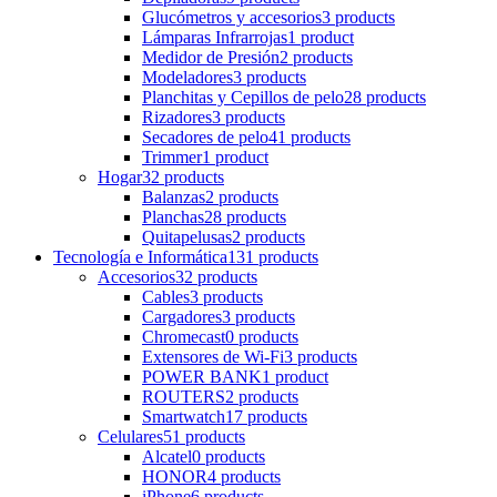
Glucómetros y accesorios
3 products
Lámparas Infrarrojas
1 product
Medidor de Presión
2 products
Modeladores
3 products
Planchitas y Cepillos de pelo
28 products
Rizadores
3 products
Secadores de pelo
41 products
Trimmer
1 product
Hogar
32 products
Balanzas
2 products
Planchas
28 products
Quitapelusas
2 products
Tecnología e Informática
131 products
Accesorios
32 products
Cables
3 products
Cargadores
3 products
Chromecast
0 products
Extensores de Wi-Fi
3 products
POWER BANK
1 product
ROUTERS
2 products
Smartwatch
17 products
Celulares
51 products
Alcatel
0 products
HONOR
4 products
iPhone
6 products