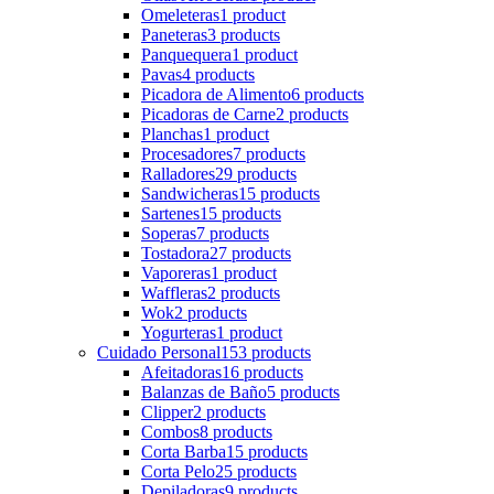
Omeleteras
1 product
Paneteras
3 products
Panquequera
1 product
Pavas
4 products
Picadora de Alimento
6 products
Picadoras de Carne
2 products
Planchas
1 product
Procesadores
7 products
Ralladores
29 products
Sandwicheras
15 products
Sartenes
15 products
Soperas
7 products
Tostadora
27 products
Vaporeras
1 product
Waffleras
2 products
Wok
2 products
Yogurteras
1 product
Cuidado Personal
153 products
Afeitadoras
16 products
Balanzas de Baño
5 products
Clipper
2 products
Combos
8 products
Corta Barba
15 products
Corta Pelo
25 products
Depiladoras
9 products