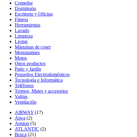
Comedor
Dormitorio
Escritorio y Oficina
Fitness
Herramientas
Lavado
Limpieza
Living
Máquinas de coser
Monopatines
Motos
Otros productos
Patio y Jardín
Pequeños Electrodomésticos
Tecnología e Informática
Teléfonos
Termos, Mates y accesorios
Valijas
Ventilación
AIRWAY
(17)
Aiwa
(2)
Ariston
(5)
ATLANTIC
(2)
Bosca
(21)