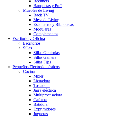
Recliners
Banquetas y Puff
Muebles de Living
Rack TV
Mesa de Living
Estanterías y Bibliotecas
Modulares
Complementos
Escritorio y Oficina
Escritorios
Sillas
Sillas Giratorias
Sillas Gamers
Sillas Fijas
Pequeños Electrodomésticos
Cocina
Mixer
Licuadora
Tostadora
Jarra eléctrica
Multiprocesadora
Cafetera
Batidora
Exprimidores
Jugueras