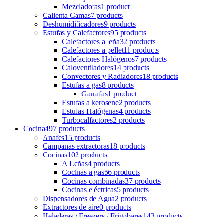
Mezcladoras
1 product
Calienta Camas
7 products
Deshumidificadores
9 products
Estufas y Calefactores
95 products
Calefactores a leña
32 products
Calefactores a pellet
11 products
Calefactores Halógenos
7 products
Caloventiladores
14 products
Convectores y Radiadores
18 products
Estufas a gas
8 products
Garrafas
1 product
Estufas a kerosene
2 products
Estufas Halógenas
4 products
Turbocalfactores
2 products
Cocina
497 products
Anafes
15 products
Campanas extractoras
18 products
Cocinas
102 products
A Leñas
4 products
Cocinas a gas
56 products
Cocinas combinadas
37 products
Cocinas eléctricas
5 products
Dispensadores de Agua
2 products
Extractores de aire
0 products
Heladeras / Freezers / Frigobares
143 products