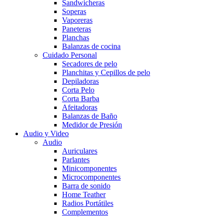
Sandwicheras
Soperas
Vaporeras
Paneteras
Planchas
Balanzas de cocina
Cuidado Personal
Secadores de pelo
Planchitas y Cepillos de pelo
Depiladoras
Corta Pelo
Corta Barba
Afeitadoras
Balanzas de Baño
Medidor de Presión
Audio y Video
Audio
Auriculares
Parlantes
Minicomponentes
Microcomponentes
Barra de sonido
Home Teather
Radios Portátiles
Complementos