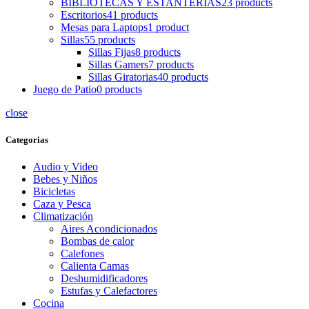
BIBLIOTECAS Y ESTANTERIAS
23 products
Escritorios
41 products
Mesas para Laptops
1 product
Sillas
55 products
Sillas Fijas
8 products
Sillas Gamers
7 products
Sillas Giratorias
40 products
Juego de Patio
0 products
close
Categorias
Audio y Video
Bebes y Niños
Bicicletas
Caza y Pesca
Climatización
Aires Acondicionados
Bombas de calor
Calefones
Calienta Camas
Deshumidificadores
Estufas y Calefactores
Cocina