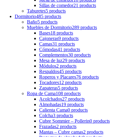
Sillas de comedor
21 products
Taburetes
5 products
Dormitorio
485 products
Baño
5 products
Muebles de Dormitorio
289 products
Bases
18 products
Cajoneras
9 products
Camas
31 products
Cómodas
41 products
Complementos
30 products
Mesa de luz
29 products
Módulos
2 products
Respaldos
45 products
Roperos y Placares
76 products
Tocadores
12 products
Zapateras
5 products
Ropa de Cama
108 products
Acolchados
27 products
Almohadas
19 products
Calienta Cama
0 products
Colcha
3 products
Cubre Sommier – Pollerin
0 products
Frazadas
2 products
Mantas – Cubre camas
2 products