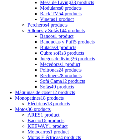
Mesa de Living
33 products
Modulares
0 products
Rack TV
54 products
Vineras
1 product
Percheros
4 products
Sillones y Sofás
144 products
Bancos
1 product
Banquetas y Puff
5 products
Butacas
9 products
Cubre sofás
3 products
Juegos de living
26 products
Mecedoras
1 product
Poltronas
24 products
Recliners
28 products
Sofá Cama
12 products
Sofás
49 products
Máquinas de coser
12 products
Monopatines
18 products
Eléctricos
18 products
Motos
36 products
ARES
1 product
Baccio
16 products
KEEWAY
1 product
Motocarros
1 product
Motos Eléctricas
4 products