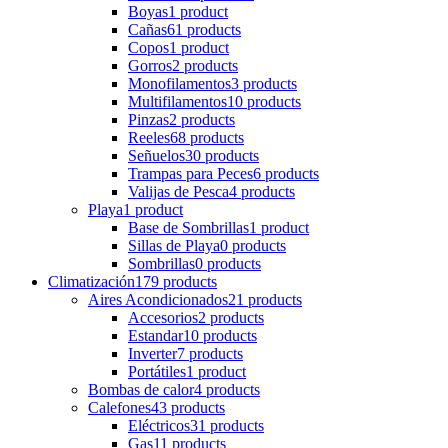
Boyas
1 product
Cañas
61 products
Copos
1 product
Gorros
2 products
Monofilamentos
3 products
Multifilamentos
10 products
Pinzas
2 products
Reeles
68 products
Señuelos
30 products
Trampas para Peces
6 products
Valijas de Pesca
4 products
Playa
1 product
Base de Sombrillas
1 product
Sillas de Playa
0 products
Sombrillas
0 products
Climatización
179 products
Aires Acondicionados
21 products
Accesorios
2 products
Estandar
10 products
Inverter
7 products
Portátiles
1 product
Bombas de calor
4 products
Calefones
43 products
Eléctricos
31 products
Gas
11 products