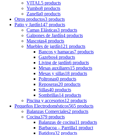
VITAL
5 products
Yumbo
8 products
Zanella
0 products
Otros productos
3 products
Patio y Jardín
147 products
Camas Elásticas
3 products
Galpones de Jardín
4 products
Mascotas
4 products
Muebles de jardín
121 products
Bancos y hamacas
7 products
Gazebos
4 products
Living de jardín
6 products
Mesas auxiliares
15 products
Mesas y sillas
18 products
Poltronas
0 products
Reposeras
20 products
Sillas
40 products
Sombrillas
14 products
Piscina y accesorios
12 products
Pequeños Electrodomésticos
565 products
Balanzas Comerciales
2 products
Cocina
379 products
Balanzas de cocina
11 products
Barbacoa – Parrilla
1 product
Batidora
32 products