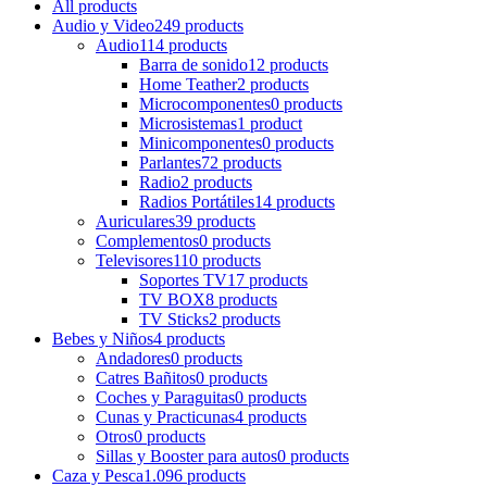
All
products
Audio y Video
249 products
Audio
114 products
Barra de sonido
12 products
Home Teather
2 products
Microcomponentes
0 products
Microsistemas
1 product
Minicomponentes
0 products
Parlantes
72 products
Radio
2 products
Radios Portátiles
14 products
Auriculares
39 products
Complementos
0 products
Televisores
110 products
Soportes TV
17 products
TV BOX
8 products
TV Sticks
2 products
Bebes y Niños
4 products
Andadores
0 products
Catres Bañitos
0 products
Coches y Paraguitas
0 products
Cunas y Practicunas
4 products
Otros
0 products
Sillas y Booster para autos
0 products
Caza y Pesca
1.096 products