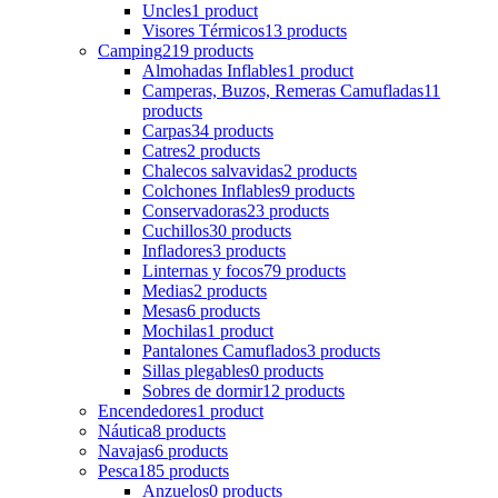
Uncles
1 product
Visores Térmicos
13 products
Camping
219 products
Almohadas Inflables
1 product
Camperas, Buzos, Remeras Camufladas
11
products
Carpas
34 products
Catres
2 products
Chalecos salvavidas
2 products
Colchones Inflables
9 products
Conservadoras
23 products
Cuchillos
30 products
Infladores
3 products
Linternas y focos
79 products
Medias
2 products
Mesas
6 products
Mochilas
1 product
Pantalones Camuflados
3 products
Sillas plegables
0 products
Sobres de dormir
12 products
Encendedores
1 product
Náutica
8 products
Navajas
6 products
Pesca
185 products
Anzuelos
0 products