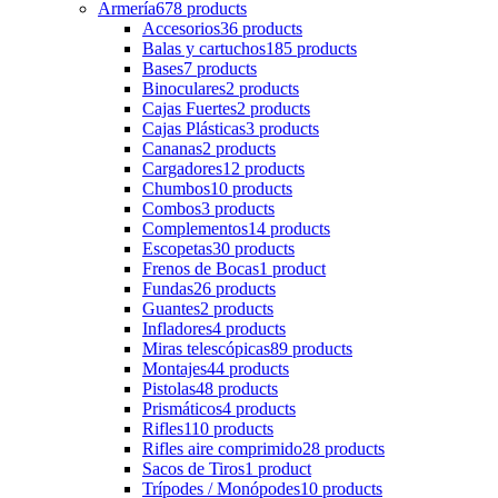
Armería
678 products
Accesorios
36 products
Balas y cartuchos
185 products
Bases
7 products
Binoculares
2 products
Cajas Fuertes
2 products
Cajas Plásticas
3 products
Cananas
2 products
Cargadores
12 products
Chumbos
10 products
Combos
3 products
Complementos
14 products
Escopetas
30 products
Frenos de Bocas
1 product
Fundas
26 products
Guantes
2 products
Infladores
4 products
Miras telescópicas
89 products
Montajes
44 products
Pistolas
48 products
Prismáticos
4 products
Rifles
110 products
Rifles aire comprimido
28 products
Sacos de Tiros
1 product
Trípodes / Monópodes
10 products