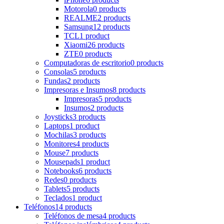
Motorola
0 products
REALME
2 products
Samsung
12 products
TCL
1 product
Xiaomi
26 products
ZTE
0 products
Computadoras de escritorio
0 products
Consolas
5 products
Fundas
2 products
Impresoras e Insumos
8 products
Impresoras
5 products
Insumos
2 products
Joysticks
3 products
Laptops
1 product
Mochilas
3 products
Monitores
4 products
Mouse
7 products
Mousepads
1 product
Notebooks
6 products
Redes
0 products
Tablets
5 products
Teclados
1 product
Teléfonos
14 products
Teléfonos de mesa
4 products