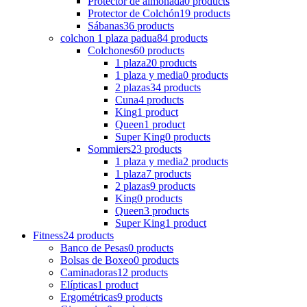
Protector de almohada
0 products
Protector de Colchón
19 products
Sábanas
36 products
colchon 1 plaza padua
84 products
Colchones
60 products
1 plaza
20 products
1 plaza y media
0 products
2 plazas
34 products
Cuna
4 products
King
1 product
Queen
1 product
Super King
0 products
Sommiers
23 products
1 plaza y media
2 products
1 plaza
7 products
2 plazas
9 products
King
0 products
Queen
3 products
Super King
1 product
Fitness
24 products
Banco de Pesas
0 products
Bolsas de Boxeo
0 products
Caminadoras
12 products
Elípticas
1 product
Ergométricas
9 products