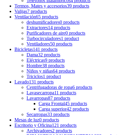
Teléfonos inalámbricos
4 products
Termos, Mates y accesorios
39 products
Valijas
7 products
Ventilación
65 products
deshumificadores
0 products
Extractores
14 products
Purificadores de aire
0 products
Turbocirculadores
1 product
Ventiladores
50 products
Bicicletas
141 products
Dama
32 products
Eléctricas
9 products
Hombre
38 products
Niños y niñas
64 products
Triciclos
1 product
Lavado
131 products
Centrifugadoras de ropa
6 products
Lavasecarropa
11 products
Lavarropas
87 products
Carga Frontal
45 products
Carga superior
42 products
Secarropas
33 products
Mesas de luz
0 products
Escritorio y Oficina
121 products
Archivadores
2 products