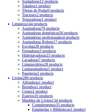
Sopladoras
12 products
Taladros
1 product
Tijeras de Podar
0 products
Tractores
2 products
Tronzadoras
1 product
Limpieza
144 products
Aspiradoras
79 products
Aspiradoras domésticas
56 products
Aspiradoras profesionales
4 products
Aspiradoras Robots
17 products
Escobas
28 products
Fregadoras
3 products
Hidrolavadoras
23 products
Lavadoras
7 products
Limpiavidrios
28 products
Lustraspiradoras
1 product
Papeleras
2 products
Living
289 products
Alfombras
1 product
Biombos
1 product
Cestos
1 product
Espejos
10 products
Muebles de Living
134 products
Complementos
33 products
Estanterías y Bibliotecas
1 product