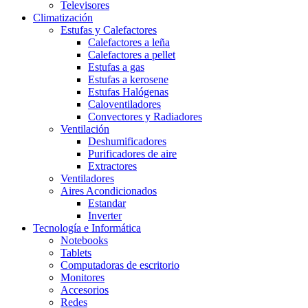
Televisores
Climatización
Estufas y Calefactores
Calefactores a leña
Calefactores a pellet
Estufas a gas
Estufas a kerosene
Estufas Halógenas
Caloventiladores
Convectores y Radiadores
Ventilación
Deshumificadores
Purificadores de aire
Extractores
Ventiladores
Aires Acondicionados
Estandar
Inverter
Tecnología e Informática
Notebooks
Tablets
Computadoras de escritorio
Monitores
Accesorios
Redes