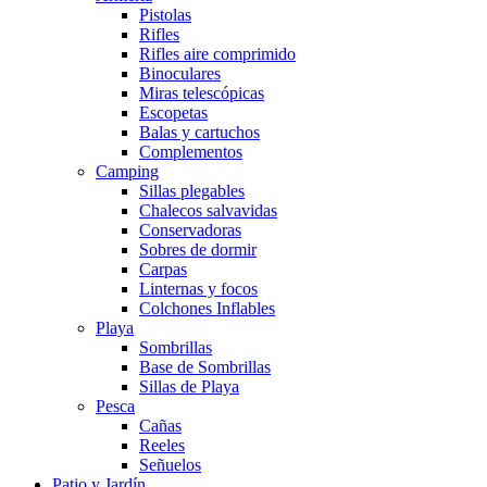
Pistolas
Rifles
Rifles aire comprimido
Binoculares
Miras telescópicas
Escopetas
Balas y cartuchos
Complementos
Camping
Sillas plegables
Chalecos salvavidas
Conservadoras
Sobres de dormir
Carpas
Linternas y focos
Colchones Inflables
Playa
Sombrillas
Base de Sombrillas
Sillas de Playa
Pesca
Cañas
Reeles
Señuelos
Patio y Jardín