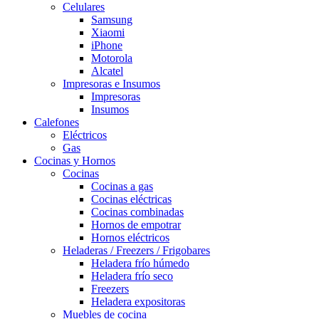
Celulares
Samsung
Xiaomi
iPhone
Motorola
Alcatel
Impresoras e Insumos
Impresoras
Insumos
Calefones
Eléctricos
Gas
Cocinas y Hornos
Cocinas
Cocinas a gas
Cocinas eléctricas
Cocinas combinadas
Hornos de empotrar
Hornos eléctricos
Heladeras / Freezers / Frigobares
Heladera frío húmedo
Heladera frío seco
Freezers
Heladera expositoras
Muebles de cocina