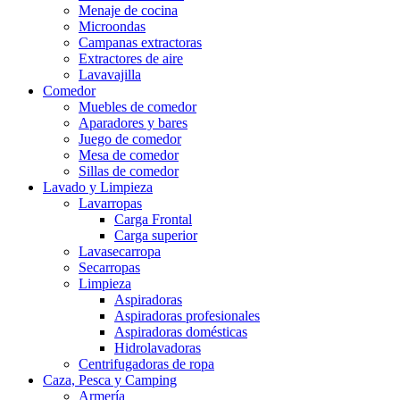
Menaje de cocina
Microondas
Campanas extractoras
Extractores de aire
Lavavajilla
Comedor
Muebles de comedor
Aparadores y bares
Juego de comedor
Mesa de comedor
Sillas de comedor
Lavado y Limpieza
Lavarropas
Carga Frontal
Carga superior
Lavasecarropa
Secarropas
Limpieza
Aspiradoras
Aspiradoras profesionales
Aspiradoras domésticas
Hidrolavadoras
Centrifugadoras de ropa
Caza, Pesca y Camping
Armería