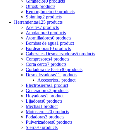
Gimnacios
0 products
Otros
0 products
Remorgómetros
0 products
Spinning
2 products
Herramientas
125 products
Aceites
7 products
Amoladora
0 products
Atornilladores
0 products
Bombas de agua
1 product
Bordeadoras
10 products
Cabezales Desmalezadoras
5 products
Compresores
4 products
Corta cerco
7 products
Cortadora de Pasto
30 products
Desmalezadoras
11 products
Accesorios
1 product
Electrosierras
1 product
Generadores
2 products
Hoyadoras
1 product
Lijadoras
0 products
Mechas
1 product
Motosierras
20 products
Podadoras
3 products
Pulverizadores
6 products
Sierras
0 products