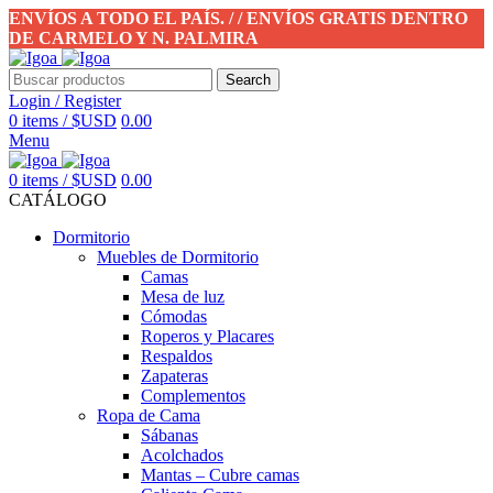
ENVÍOS A TODO EL PAÍS. / / ENVÍOS GRATIS DENTRO
DE CARMELO Y N. PALMIRA
Search
Login / Register
0
items
/
$USD
0.00
Menu
0
items
/
$USD
0.00
CATÁLOGO
Dormitorio
Muebles de Dormitorio
Camas
Mesa de luz
Cómodas
Roperos y Placares
Respaldos
Zapateras
Complementos
Ropa de Cama
Sábanas
Acolchados
Mantas – Cubre camas