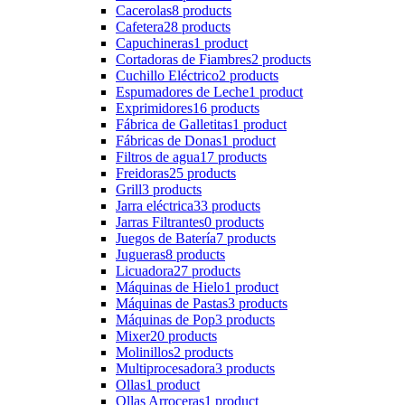
Cacerolas
8 products
Cafetera
28 products
Capuchineras
1 product
Cortadoras de Fiambres
2 products
Cuchillo Eléctrico
2 products
Espumadores de Leche
1 product
Exprimidores
16 products
Fábrica de Galletitas
1 product
Fábricas de Donas
1 product
Filtros de agua
17 products
Freidoras
25 products
Grill
3 products
Jarra eléctrica
33 products
Jarras Filtrantes
0 products
Juegos de Batería
7 products
Jugueras
8 products
Licuadora
27 products
Máquinas de Hielo
1 product
Máquinas de Pastas
3 products
Máquinas de Pop
3 products
Mixer
20 products
Molinillos
2 products
Multiprocesadora
3 products
Ollas
1 product
Ollas Arroceras
1 product