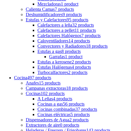
Mezcladoras
1 product
Calienta Camas
7 products
Deshumidificadores
9 products
Estufas y Calefactores
95 products
Calefactores a leña
32 products
Calefactores a pellet
11 products
Calefactores Halógenos
7 products
Caloventiladores
14 products
Convectores y Radiadores
18 products
Estufas a gas
8 products
Garrafas
1 product
Estufas a kerosene
2 products
Estufas Halógenas
4 products
Turbocalfactores
2 products
Cocina
497 products
Anafes
15 products
Campanas extractoras
18 products
Cocinas
102 products
A Leñas
4 products
Cocinas a gas
56 products
Cocinas combinadas
37 products
Cocinas eléctricas
5 products
Dispensadores de Agua
2 products
Extractores de aire
0 products
Heladeras / Freezers / Frigobares
143 products