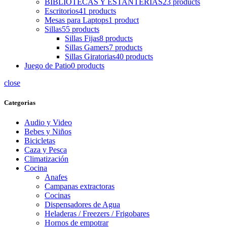
BIBLIOTECAS Y ESTANTERIAS
23 products
Escritorios
41 products
Mesas para Laptops
1 product
Sillas
55 products
Sillas Fijas
8 products
Sillas Gamers
7 products
Sillas Giratorias
40 products
Juego de Patio
0 products
close
Categorias
Audio y Video
Bebes y Niños
Bicicletas
Caza y Pesca
Climatización
Cocina
Anafes
Campanas extractoras
Cocinas
Dispensadores de Agua
Heladeras / Freezers / Frigobares
Hornos de empotrar