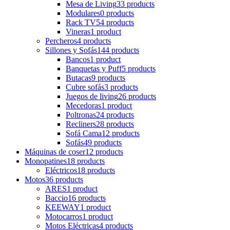
Mesa de Living
33 products
Modulares
0 products
Rack TV
54 products
Vineras
1 product
Percheros
4 products
Sillones y Sofás
144 products
Bancos
1 product
Banquetas y Puff
5 products
Butacas
9 products
Cubre sofás
3 products
Juegos de living
26 products
Mecedoras
1 product
Poltronas
24 products
Recliners
28 products
Sofá Cama
12 products
Sofás
49 products
Máquinas de coser
12 products
Monopatines
18 products
Eléctricos
18 products
Motos
36 products
ARES
1 product
Baccio
16 products
KEEWAY
1 product
Motocarros
1 product
Motos Eléctricas
4 products