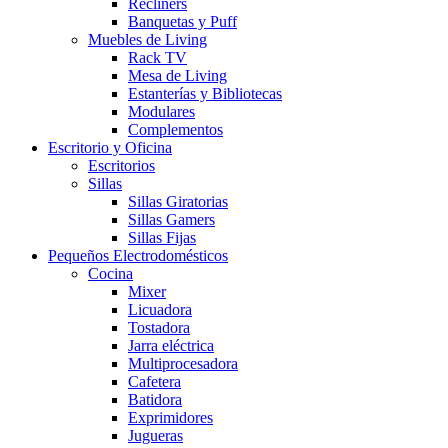
Recliners
Banquetas y Puff
Muebles de Living
Rack TV
Mesa de Living
Estanterías y Bibliotecas
Modulares
Complementos
Escritorio y Oficina
Escritorios
Sillas
Sillas Giratorias
Sillas Gamers
Sillas Fijas
Pequeños Electrodomésticos
Cocina
Mixer
Licuadora
Tostadora
Jarra eléctrica
Multiprocesadora
Cafetera
Batidora
Exprimidores
Jugueras