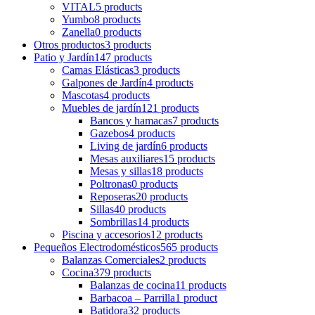
VITAL
5 products
Yumbo
8 products
Zanella
0 products
Otros productos
3 products
Patio y Jardín
147 products
Camas Elásticas
3 products
Galpones de Jardín
4 products
Mascotas
4 products
Muebles de jardín
121 products
Bancos y hamacas
7 products
Gazebos
4 products
Living de jardín
6 products
Mesas auxiliares
15 products
Mesas y sillas
18 products
Poltronas
0 products
Reposeras
20 products
Sillas
40 products
Sombrillas
14 products
Piscina y accesorios
12 products
Pequeños Electrodomésticos
565 products
Balanzas Comerciales
2 products
Cocina
379 products
Balanzas de cocina
11 products
Barbacoa – Parrilla
1 product
Batidora
32 products