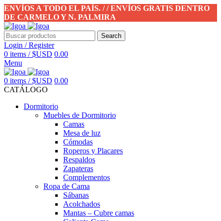
ENVÍOS A TODO EL PAÍS. / / ENVÍOS GRATIS DENTRO
DE CARMELO Y N. PALMIRA
Search
Login / Register
0
items
/
$USD
0.00
Menu
0
items
/
$USD
0.00
CATÁLOGO
Dormitorio
Muebles de Dormitorio
Camas
Mesa de luz
Cómodas
Roperos y Placares
Respaldos
Zapateras
Complementos
Ropa de Cama
Sábanas
Acolchados
Mantas – Cubre camas