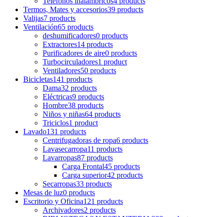
Teléfonos inalámbricos
4 products
Termos, Mates y accesorios
39 products
Valijas
7 products
Ventilación
65 products
deshumificadores
0 products
Extractores
14 products
Purificadores de aire
0 products
Turbocirculadores
1 product
Ventiladores
50 products
Bicicletas
141 products
Dama
32 products
Eléctricas
9 products
Hombre
38 products
Niños y niñas
64 products
Triciclos
1 product
Lavado
131 products
Centrifugadoras de ropa
6 products
Lavasecarropa
11 products
Lavarropas
87 products
Carga Frontal
45 products
Carga superior
42 products
Secarropas
33 products
Mesas de luz
0 products
Escritorio y Oficina
121 products
Archivadores
2 products