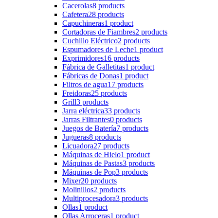
Cacerolas
8 products
Cafetera
28 products
Capuchineras
1 product
Cortadoras de Fiambres
2 products
Cuchillo Eléctrico
2 products
Espumadores de Leche
1 product
Exprimidores
16 products
Fábrica de Galletitas
1 product
Fábricas de Donas
1 product
Filtros de agua
17 products
Freidoras
25 products
Grill
3 products
Jarra eléctrica
33 products
Jarras Filtrantes
0 products
Juegos de Batería
7 products
Jugueras
8 products
Licuadora
27 products
Máquinas de Hielo
1 product
Máquinas de Pastas
3 products
Máquinas de Pop
3 products
Mixer
20 products
Molinillos
2 products
Multiprocesadora
3 products
Ollas
1 product
Ollas Arroceras
1 product