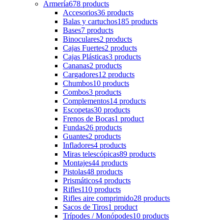
Armería
678 products
Accesorios
36 products
Balas y cartuchos
185 products
Bases
7 products
Binoculares
2 products
Cajas Fuertes
2 products
Cajas Plásticas
3 products
Cananas
2 products
Cargadores
12 products
Chumbos
10 products
Combos
3 products
Complementos
14 products
Escopetas
30 products
Frenos de Bocas
1 product
Fundas
26 products
Guantes
2 products
Infladores
4 products
Miras telescópicas
89 products
Montajes
44 products
Pistolas
48 products
Prismáticos
4 products
Rifles
110 products
Rifles aire comprimido
28 products
Sacos de Tiros
1 product
Trípodes / Monópodes
10 products