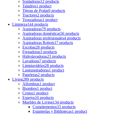
Sopladoras
12 products
Taladros
1 product
Tijeras de Podar
0 products
Tractores
2 products
Tronzadoras
1 product
Limpieza
144 products
Aspiradoras
79 products
Aspiradoras domésticas
56 products
Aspiradoras profesionales
4 products
Aspiradoras Robots
17 products
Escobas
28 products
Fregadoras
3 products
Hidrolavadoras
23 products
Lavadoras
7 products
Limpiavidrios
28 products
Lustraspiradoras
1 product
Papeleras
2 products
Living
289 products
Alfombras
1 product
Biombos
1 product
Cestos
1 product
Espejos
10 products
Muebles de Living
134 products
Complementos
33 products
Estanterías y Bibliotecas
1 product