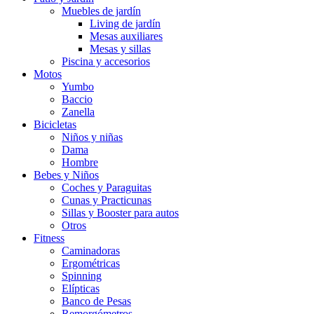
Muebles de jardín
Living de jardín
Mesas auxiliares
Mesas y sillas
Piscina y accesorios
Motos
Yumbo
Baccio
Zanella
Bicicletas
Niños y niñas
Dama
Hombre
Bebes y Niños
Coches y Paraguitas
Cunas y Practicunas
Sillas y Booster para autos
Otros
Fitness
Caminadoras
Ergométricas
Spinning
Elípticas
Banco de Pesas
Remorgómetros