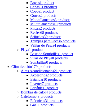
Boyas
1 product
Cañas
61 products
Copos
1 product
Gorros
2 products
Monofilamentos
3 products
Multifilamentos
10 products
Pinzas
2 products
Reeles
68 products
Señuelos
30 products
Trampas para Peces
6 products
Valijas de Pesca
4 products
Playa
1 product
Base de Sombrillas
1 product
Sillas de Playa
0 products
Sombrillas
0 products
Climatización
179 products
Aires Acondicionados
21 products
Accesorios
2 products
Estandar
10 products
Inverter
7 products
Portátiles
1 product
Bombas de calor
4 products
Calefones
43 products
Eléctricos
31 products
Gas
11 products