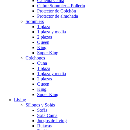
Calienta Cama
Cubre Sommier – Pollerin
Protector de Colchón
Protector de almohada
Sommiers
1 plaza
1 plaza y media
2 plazas
Queen
King
Super King
Colchones
Cuna
1 plaza
1 plaza y media
2 plazas
Queen
King
Super King
Living
Sillones y Sofás
Sofás
Sofá Cama
Juegos de living
Butacas