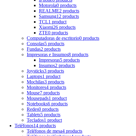
Motorola
0 products
REALME
2 products
Samsung
12 products
TCL
1 product
Xiaomi
26 products
ZTE
0 products
Computadoras de escritorio
0 products
Consolas
5 products
Fundas
2 products
Impresoras e Insumos
8 products
Impresoras
5 products
Insumos
2 products
Joysticks
3 products
Laptops
1 product
Mochilas
3 products
Monitores
4 products
Mouse
7 products
Mousepads
1 product
Notebooks
6 products
Redes
0 products
Tablets
5 products
Teclados
1 product
Teléfonos
14 products
Teléfonos de mesa
4 products