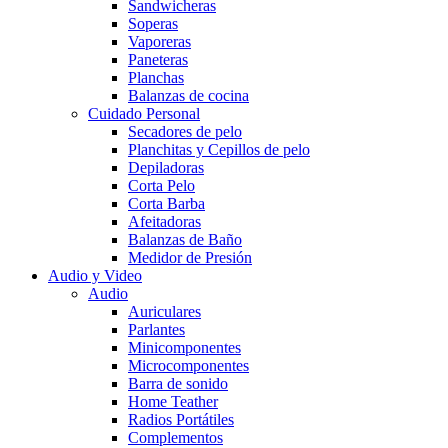
Sandwicheras
Soperas
Vaporeras
Paneteras
Planchas
Balanzas de cocina
Cuidado Personal
Secadores de pelo
Planchitas y Cepillos de pelo
Depiladoras
Corta Pelo
Corta Barba
Afeitadoras
Balanzas de Baño
Medidor de Presión
Audio y Video
Audio
Auriculares
Parlantes
Minicomponentes
Microcomponentes
Barra de sonido
Home Teather
Radios Portátiles
Complementos