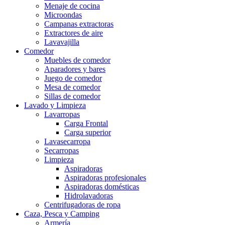
Menaje de cocina
Microondas
Campanas extractoras
Extractores de aire
Lavavajilla
Comedor
Muebles de comedor
Aparadores y bares
Juego de comedor
Mesa de comedor
Sillas de comedor
Lavado y Limpieza
Lavarropas
Carga Frontal
Carga superior
Lavasecarropa
Secarropas
Limpieza
Aspiradoras
Aspiradoras profesionales
Aspiradoras domésticas
Hidrolavadoras
Centrifugadoras de ropa
Caza, Pesca y Camping
Armería