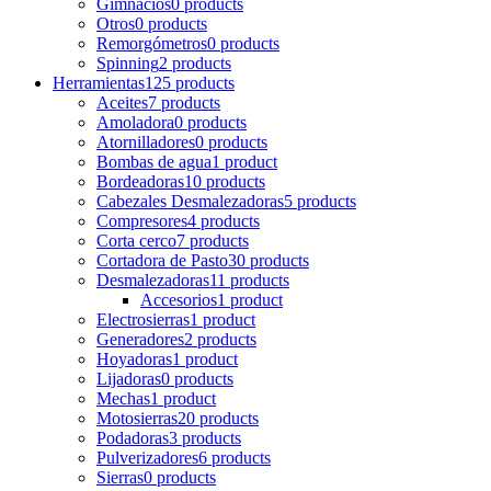
Gimnacios
0 products
Otros
0 products
Remorgómetros
0 products
Spinning
2 products
Herramientas
125 products
Aceites
7 products
Amoladora
0 products
Atornilladores
0 products
Bombas de agua
1 product
Bordeadoras
10 products
Cabezales Desmalezadoras
5 products
Compresores
4 products
Corta cerco
7 products
Cortadora de Pasto
30 products
Desmalezadoras
11 products
Accesorios
1 product
Electrosierras
1 product
Generadores
2 products
Hoyadoras
1 product
Lijadoras
0 products
Mechas
1 product
Motosierras
20 products
Podadoras
3 products
Pulverizadores
6 products
Sierras
0 products