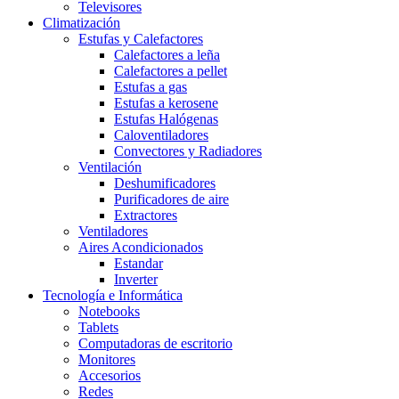
Televisores
Climatización
Estufas y Calefactores
Calefactores a leña
Calefactores a pellet
Estufas a gas
Estufas a kerosene
Estufas Halógenas
Caloventiladores
Convectores y Radiadores
Ventilación
Deshumificadores
Purificadores de aire
Extractores
Ventiladores
Aires Acondicionados
Estandar
Inverter
Tecnología e Informática
Notebooks
Tablets
Computadoras de escritorio
Monitores
Accesorios
Redes