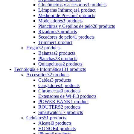
Glucómetros y accesorios
3 products
Lámparas Infrarrojas
1 product
Medidor de Presión
2 products
Modeladores
3 products
Planchitas y Cepillos de pelo
28 products
Rizadores
3 products
Secadores de pelo
41 products
Trimmer
1 product
Hogar
32 products
Balanzas
2 products
Planchas
28 products
Quitapelusas
2 products
Tecnología e Informática
131 products
Accesorios
32 products
Cables
3 products
Cargadores
3 products
Chromecast
0 products
Extensores de Wi-Fi
3 products
POWER BANK
1 product
ROUTERS
2 products
Smartwatch
17 products
Celulares
51 products
Alcatel
0 products
HONOR
4 products
iPhone
6 products