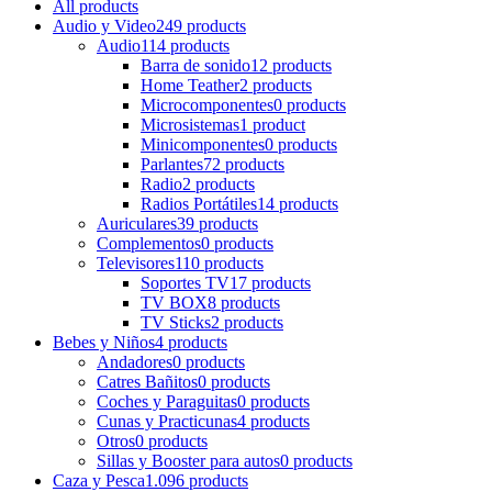
All
products
Audio y Video
249 products
Audio
114 products
Barra de sonido
12 products
Home Teather
2 products
Microcomponentes
0 products
Microsistemas
1 product
Minicomponentes
0 products
Parlantes
72 products
Radio
2 products
Radios Portátiles
14 products
Auriculares
39 products
Complementos
0 products
Televisores
110 products
Soportes TV
17 products
TV BOX
8 products
TV Sticks
2 products
Bebes y Niños
4 products
Andadores
0 products
Catres Bañitos
0 products
Coches y Paraguitas
0 products
Cunas y Practicunas
4 products
Otros
0 products
Sillas y Booster para autos
0 products
Caza y Pesca
1.096 products