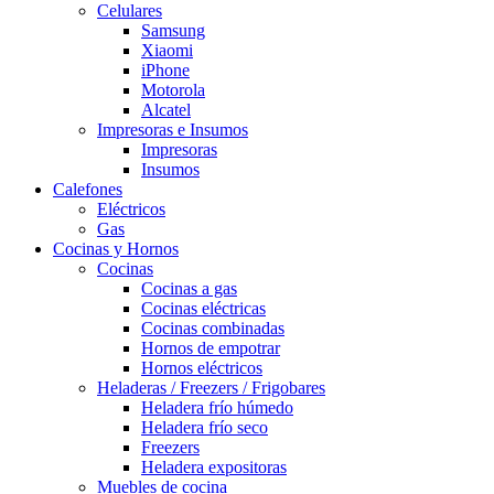
Celulares
Samsung
Xiaomi
iPhone
Motorola
Alcatel
Impresoras e Insumos
Impresoras
Insumos
Calefones
Eléctricos
Gas
Cocinas y Hornos
Cocinas
Cocinas a gas
Cocinas eléctricas
Cocinas combinadas
Hornos de empotrar
Hornos eléctricos
Heladeras / Freezers / Frigobares
Heladera frío húmedo
Heladera frío seco
Freezers
Heladera expositoras
Muebles de cocina