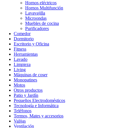
Hornos eléctricos
Hornos Multifunción
Lavavajilla
Microondas
Muebles de cocina
Purificadores
Comedor
Dormitorio
Escritorio y Oficina
Fitness
Herramientas
Lavado
Limpieza
Living
Máquinas de coser
Monopatines
Motos
Otros productos
Patio y Jardín
Pequeños Electrodomésticos
Tecnología e Informática
Teléfonos
Termos, Mates y accesorios
Valijas
Ventilación