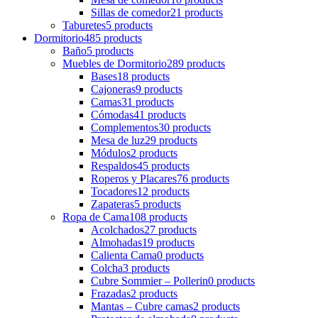
Sillas de comedor
21 products
Taburetes
5 products
Dormitorio
485 products
Baño
5 products
Muebles de Dormitorio
289 products
Bases
18 products
Cajoneras
9 products
Camas
31 products
Cómodas
41 products
Complementos
30 products
Mesa de luz
29 products
Módulos
2 products
Respaldos
45 products
Roperos y Placares
76 products
Tocadores
12 products
Zapateras
5 products
Ropa de Cama
108 products
Acolchados
27 products
Almohadas
19 products
Calienta Cama
0 products
Colcha
3 products
Cubre Sommier – Pollerin
0 products
Frazadas
2 products
Mantas – Cubre camas
2 products