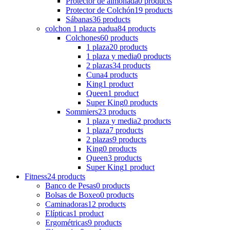
Protector de almohada
0 products
Protector de Colchón
19 products
Sábanas
36 products
colchon 1 plaza padua
84 products
Colchones
60 products
1 plaza
20 products
1 plaza y media
0 products
2 plazas
34 products
Cuna
4 products
King
1 product
Queen
1 product
Super King
0 products
Sommiers
23 products
1 plaza y media
2 products
1 plaza
7 products
2 plazas
9 products
King
0 products
Queen
3 products
Super King
1 product
Fitness
24 products
Banco de Pesas
0 products
Bolsas de Boxeo
0 products
Caminadoras
12 products
Elípticas
1 product
Ergométricas
9 products