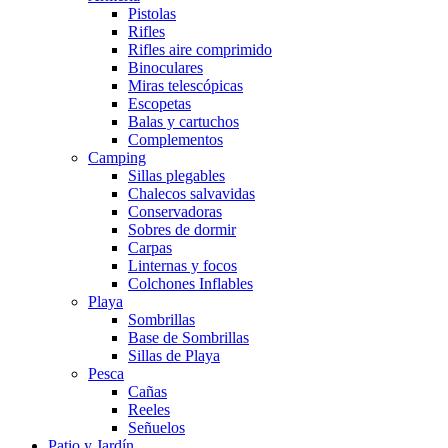
Pistolas
Rifles
Rifles aire comprimido
Binoculares
Miras telescópicas
Escopetas
Balas y cartuchos
Complementos
Camping
Sillas plegables
Chalecos salvavidas
Conservadoras
Sobres de dormir
Carpas
Linternas y focos
Colchones Inflables
Playa
Sombrillas
Base de Sombrillas
Sillas de Playa
Pesca
Cañas
Reeles
Señuelos
Patio y Jardín