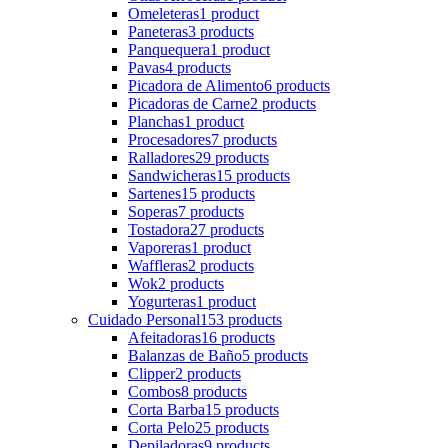
Omeleteras
1 product
Paneteras
3 products
Panquequera
1 product
Pavas
4 products
Picadora de Alimento
6 products
Picadoras de Carne
2 products
Planchas
1 product
Procesadores
7 products
Ralladores
29 products
Sandwicheras
15 products
Sartenes
15 products
Soperas
7 products
Tostadora
27 products
Vaporeras
1 product
Waffleras
2 products
Wok
2 products
Yogurteras
1 product
Cuidado Personal
153 products
Afeitadoras
16 products
Balanzas de Baño
5 products
Clipper
2 products
Combos
8 products
Corta Barba
15 products
Corta Pelo
25 products
Depiladoras
9 products