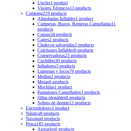
Uncles
1 product
Visores Térmicos
13 products
Camping
219 products
Almohadas Inflables
1 product
Camperas, Buzos, Remeras Camufladas
11
products
Carpas
34 products
Catres
2 products
Chalecos salvavidas
2 products
Colchones Inflables
9 products
Conservadoras
23 products
Cuchillos
30 products
Infladores
3 products
Linternas y focos
79 products
Medias
2 products
Mesas
6 products
Mochilas
1 product
Pantalones Camuflados
3 products
Sillas plegables
0 products
Sobres de dormir
12 products
Encendedores
1 product
Náutica
8 products
Navajas
6 products
Pesca
185 products
Anzuelos
0 products