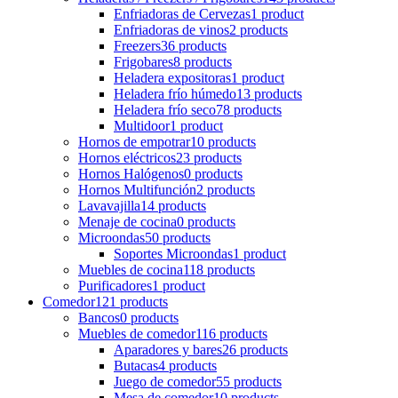
Enfriadoras de Cervezas
1 product
Enfriadoras de vinos
2 products
Freezers
36 products
Frigobares
8 products
Heladera expositoras
1 product
Heladera frío húmedo
13 products
Heladera frío seco
78 products
Multidoor
1 product
Hornos de empotrar
10 products
Hornos eléctricos
23 products
Hornos Halógenos
0 products
Hornos Multifunción
2 products
Lavavajilla
14 products
Menaje de cocina
0 products
Microondas
50 products
Soportes Microondas
1 product
Muebles de cocina
118 products
Purificadores
1 product
Comedor
121 products
Bancos
0 products
Muebles de comedor
116 products
Aparadores y bares
26 products
Butacas
4 products
Juego de comedor
55 products
Mesa de comedor
10 products