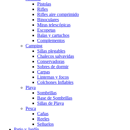
Pistolas
Rifles
Rifles aire comprimido
Binoculares
Miras telescópicas
Escopetas
Balas y cartuchos
Complementos
Camping
Sillas plegables
Chalecos salvavidas
Conservadoras
Sobres de dormir
Carpas
Linternas y focos
Colchones Inflables
Playa
Sombrillas
Base de Sombrillas
Sillas de Playa
Pesca
Cañas
Reeles
Señuelos
Patio y Jardín