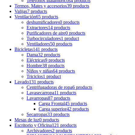
Teléfonos inalámbricos
4 products
Termos, Mates y accesorios
39 products
Valijas
7 products
Ventilación
65 products
deshumificadores
0 products
Extractores
14 products
Purificadores de aire
0 products
Turbocirculadores
1 product
Ventiladores
50 products
Bicicletas
141 products
Dama
32 products
Eléctricas
9 products
Hombre
38 products
Niños y niñas
64 products
Triciclos
1 product
Lavado
131 products
Centrifugadoras de ropa
6 products
Lavasecarropa
11 products
Lavarropas
87 products
Carga Frontal
45 products
Carga superior
42 products
Secarropas
33 products
Mesas de luz
0 products
Escritorio y Oficina
121 products
Archivadores
2 products