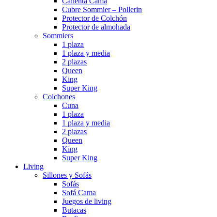
Calienta Cama
Cubre Sommier – Pollerin
Protector de Colchón
Protector de almohada
Sommiers
1 plaza
1 plaza y media
2 plazas
Queen
King
Super King
Colchones
Cuna
1 plaza
1 plaza y media
2 plazas
Queen
King
Super King
Living
Sillones y Sofás
Sofás
Sofá Cama
Juegos de living
Butacas