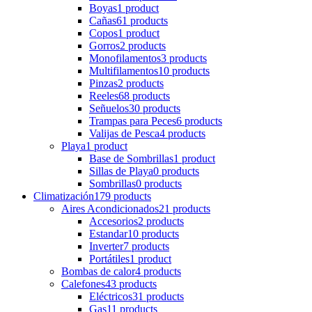
Boyas
1 product
Cañas
61 products
Copos
1 product
Gorros
2 products
Monofilamentos
3 products
Multifilamentos
10 products
Pinzas
2 products
Reeles
68 products
Señuelos
30 products
Trampas para Peces
6 products
Valijas de Pesca
4 products
Playa
1 product
Base de Sombrillas
1 product
Sillas de Playa
0 products
Sombrillas
0 products
Climatización
179 products
Aires Acondicionados
21 products
Accesorios
2 products
Estandar
10 products
Inverter
7 products
Portátiles
1 product
Bombas de calor
4 products
Calefones
43 products
Eléctricos
31 products
Gas
11 products