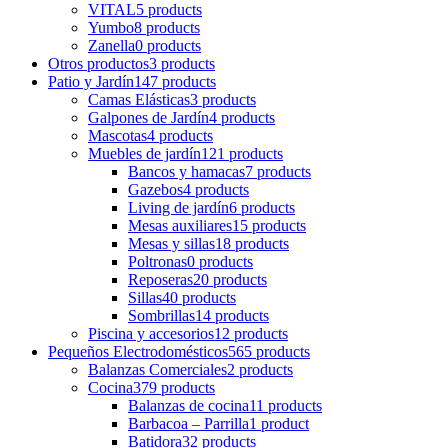
VITAL
5 products
Yumbo
8 products
Zanella
0 products
Otros productos
3 products
Patio y Jardín
147 products
Camas Elásticas
3 products
Galpones de Jardín
4 products
Mascotas
4 products
Muebles de jardín
121 products
Bancos y hamacas
7 products
Gazebos
4 products
Living de jardín
6 products
Mesas auxiliares
15 products
Mesas y sillas
18 products
Poltronas
0 products
Reposeras
20 products
Sillas
40 products
Sombrillas
14 products
Piscina y accesorios
12 products
Pequeños Electrodomésticos
565 products
Balanzas Comerciales
2 products
Cocina
379 products
Balanzas de cocina
11 products
Barbacoa – Parrilla
1 product
Batidora
32 products