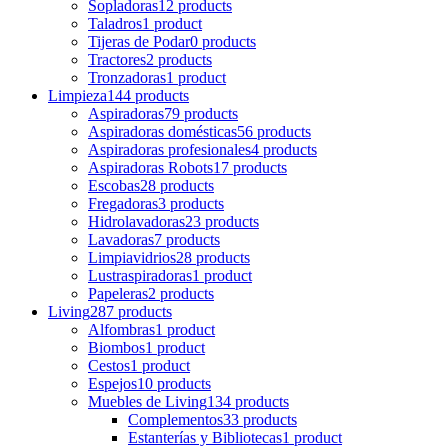
Sopladoras
12 products
Taladros
1 product
Tijeras de Podar
0 products
Tractores
2 products
Tronzadoras
1 product
Limpieza
144 products
Aspiradoras
79 products
Aspiradoras domésticas
56 products
Aspiradoras profesionales
4 products
Aspiradoras Robots
17 products
Escobas
28 products
Fregadoras
3 products
Hidrolavadoras
23 products
Lavadoras
7 products
Limpiavidrios
28 products
Lustraspiradoras
1 product
Papeleras
2 products
Living
287 products
Alfombras
1 product
Biombos
1 product
Cestos
1 product
Espejos
10 products
Muebles de Living
134 products
Complementos
33 products
Estanterías y Bibliotecas
1 product