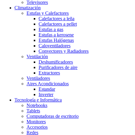
Televisores
Climatización
Estufas y Calefactores
Calefactores a leña
Calefactores a pellet
Estufas a gas
Estufas a kerosene
Estufas Halógenas
Caloventiladores
Convectores y Radiadores
Ventilación
Deshumificadores
Purificadores de aire
Extractores
Ventiladores
Aires Acondicionados
Estandar
Inverter
Tecnología e Informática
Notebooks
Tablets
Computadoras de escritorio
Monitores
Accesorios
Redes