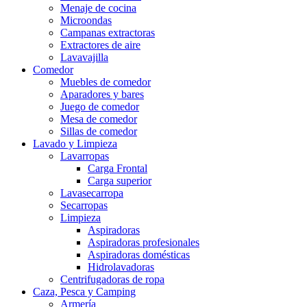
Menaje de cocina
Microondas
Campanas extractoras
Extractores de aire
Lavavajilla
Comedor
Muebles de comedor
Aparadores y bares
Juego de comedor
Mesa de comedor
Sillas de comedor
Lavado y Limpieza
Lavarropas
Carga Frontal
Carga superior
Lavasecarropa
Secarropas
Limpieza
Aspiradoras
Aspiradoras profesionales
Aspiradoras domésticas
Hidrolavadoras
Centrifugadoras de ropa
Caza, Pesca y Camping
Armería