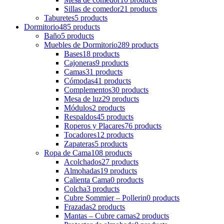
Sillas de comedor
21 products
Taburetes
5 products
Dormitorio
485 products
Baño
5 products
Muebles de Dormitorio
289 products
Bases
18 products
Cajoneras
9 products
Camas
31 products
Cómodas
41 products
Complementos
30 products
Mesa de luz
29 products
Módulos
2 products
Respaldos
45 products
Roperos y Placares
76 products
Tocadores
12 products
Zapateras
5 products
Ropa de Cama
108 products
Acolchados
27 products
Almohadas
19 products
Calienta Cama
0 products
Colcha
3 products
Cubre Sommier – Pollerin
0 products
Frazadas
2 products
Mantas – Cubre camas
2 products