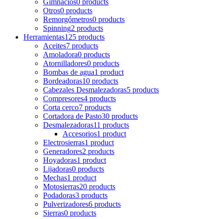
Gimnacios
0 products
Otros
0 products
Remorgómetros
0 products
Spinning
2 products
Herramientas
125 products
Aceites
7 products
Amoladora
0 products
Atornilladores
0 products
Bombas de agua
1 product
Bordeadoras
10 products
Cabezales Desmalezadoras
5 products
Compresores
4 products
Corta cerco
7 products
Cortadora de Pasto
30 products
Desmalezadoras
11 products
Accesorios
1 product
Electrosierras
1 product
Generadores
2 products
Hoyadoras
1 product
Lijadoras
0 products
Mechas
1 product
Motosierras
20 products
Podadoras
3 products
Pulverizadores
6 products
Sierras
0 products