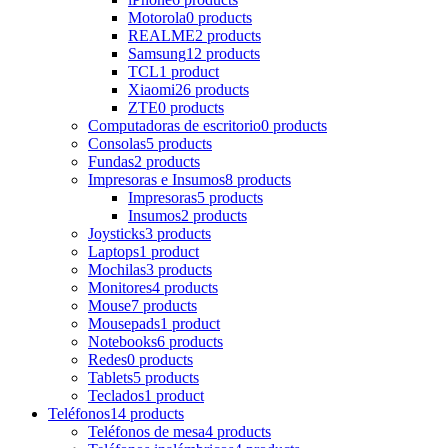
Motorola
0 products
REALME
2 products
Samsung
12 products
TCL
1 product
Xiaomi
26 products
ZTE
0 products
Computadoras de escritorio
0 products
Consolas
5 products
Fundas
2 products
Impresoras e Insumos
8 products
Impresoras
5 products
Insumos
2 products
Joysticks
3 products
Laptops
1 product
Mochilas
3 products
Monitores
4 products
Mouse
7 products
Mousepads
1 product
Notebooks
6 products
Redes
0 products
Tablets
5 products
Teclados
1 product
Teléfonos
14 products
Teléfonos de mesa
4 products