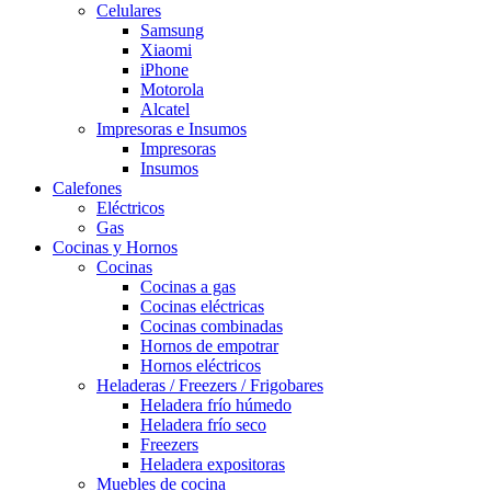
Celulares
Samsung
Xiaomi
iPhone
Motorola
Alcatel
Impresoras e Insumos
Impresoras
Insumos
Calefones
Eléctricos
Gas
Cocinas y Hornos
Cocinas
Cocinas a gas
Cocinas eléctricas
Cocinas combinadas
Hornos de empotrar
Hornos eléctricos
Heladeras / Freezers / Frigobares
Heladera frío húmedo
Heladera frío seco
Freezers
Heladera expositoras
Muebles de cocina