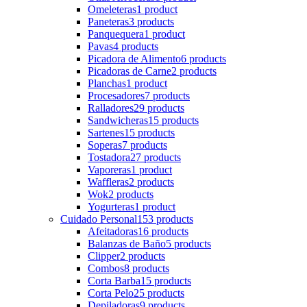
Omeleteras
1 product
Paneteras
3 products
Panquequera
1 product
Pavas
4 products
Picadora de Alimento
6 products
Picadoras de Carne
2 products
Planchas
1 product
Procesadores
7 products
Ralladores
29 products
Sandwicheras
15 products
Sartenes
15 products
Soperas
7 products
Tostadora
27 products
Vaporeras
1 product
Waffleras
2 products
Wok
2 products
Yogurteras
1 product
Cuidado Personal
153 products
Afeitadoras
16 products
Balanzas de Baño
5 products
Clipper
2 products
Combos
8 products
Corta Barba
15 products
Corta Pelo
25 products
Depiladoras
9 products