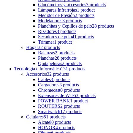
Glucómetros y accesorios
3 products
Lámparas Infrarrojas
1 product
Medidor de Presión
2 products
Modeladores
3 products
Planchitas y Cepillos de pelo
28 products
Rizadores
3 products
Secadores de pelo
41 products
Trimmer
1 product
Hogar
32 products
Balanzas
2 products
Planchas
28 products
Quitapelusas
2 products
Tecnología e Informática
131 products
Accesorios
32 products
Cables
3 products
Cargadores
3 products
Chromecast
0 products
Extensores de Wi-Fi
3 products
POWER BANK
1 product
ROUTERS
2 products
Smartwatch
17 products
Celulares
51 products
Alcatel
0 products
HONOR
4 products
iPhone
6 products