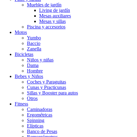
Muebles de jardín
Living de jardín
Mesas auxiliares
Mesas y sillas
Piscina y accesorios
Motos
Yumbo
Baccio
Zanella
Bicicletas
Niños y niñas
Dama
Hombre
Bebes y Niños
Coches y Paraguitas
Cunas y Practicunas
Sillas y Booster para autos
Otros
Fitness
Caminadoras
Ergométricas
Spinning
Elípticas
Banco de Pesas
Remorgómetros