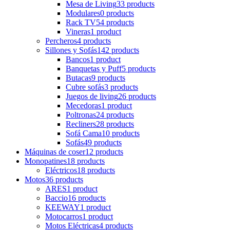
Mesa de Living
33 products
Modulares
0 products
Rack TV
54 products
Vineras
1 product
Percheros
4 products
Sillones y Sofás
142 products
Bancos
1 product
Banquetas y Puff
5 products
Butacas
9 products
Cubre sofás
3 products
Juegos de living
26 products
Mecedoras
1 product
Poltronas
24 products
Recliners
28 products
Sofá Cama
10 products
Sofás
49 products
Máquinas de coser
12 products
Monopatines
18 products
Eléctricos
18 products
Motos
36 products
ARES
1 product
Baccio
16 products
KEEWAY
1 product
Motocarros
1 product
Motos Eléctricas
4 products