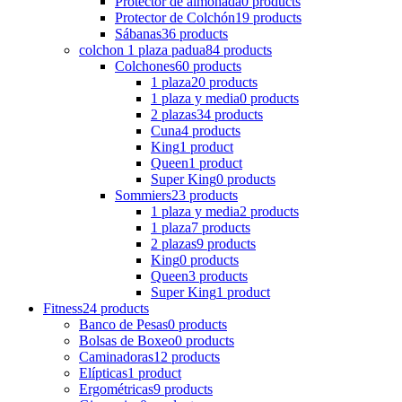
Protector de almohada
0 products
Protector de Colchón
19 products
Sábanas
36 products
colchon 1 plaza padua
84 products
Colchones
60 products
1 plaza
20 products
1 plaza y media
0 products
2 plazas
34 products
Cuna
4 products
King
1 product
Queen
1 product
Super King
0 products
Sommiers
23 products
1 plaza y media
2 products
1 plaza
7 products
2 plazas
9 products
King
0 products
Queen
3 products
Super King
1 product
Fitness
24 products
Banco de Pesas
0 products
Bolsas de Boxeo
0 products
Caminadoras
12 products
Elípticas
1 product
Ergométricas
9 products