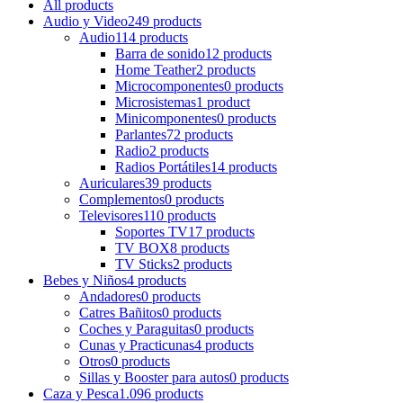
All
products
Audio y Video
249 products
Audio
114 products
Barra de sonido
12 products
Home Teather
2 products
Microcomponentes
0 products
Microsistemas
1 product
Minicomponentes
0 products
Parlantes
72 products
Radio
2 products
Radios Portátiles
14 products
Auriculares
39 products
Complementos
0 products
Televisores
110 products
Soportes TV
17 products
TV BOX
8 products
TV Sticks
2 products
Bebes y Niños
4 products
Andadores
0 products
Catres Bañitos
0 products
Coches y Paraguitas
0 products
Cunas y Practicunas
4 products
Otros
0 products
Sillas y Booster para autos
0 products
Caza y Pesca
1.096 products