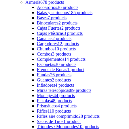
Armería
678 products
Accesorios
36 products
Balas y cartuchos
185 products
Bases
7 products
Binoculares
2 products
Cajas Fuertes
2 products
Cajas Plásticas
3 products
Cananas
2 products
Cargadores
12 products
Chumbos
10 products
Combos
3 products
Complementos
14 products
Escopetas
30 products
Frenos de Bocas
1 product
Fundas
26 products
Guantes
2 products
Infladores
4 products
Miras telescópicas
89 products
Montajes
44 products
Pistolas
48 products
Prismáticos
4 products
Rifles
110 products
Rifles aire comprimido
28 products
Sacos de Tiros
1 product
Trípodes / Monópodes
10 products