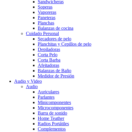
Sandwicheras
Soperas
Vaporeras
Paneteras
Planchas
Balanzas de cocina
Cuidado Personal
Secadores de pelo
Planchitas y Cepillos de pelo
Depiladoras
Corta Pelo
Corta Barba
Afeitadoras
Balanzas de Baño
Medidor de Presión
Audio y Video
Audio
Auriculares
Parlantes
Minicomponentes
Microcomponentes
Barra de sonido
Home Teather
Radios Portátiles
Complementos