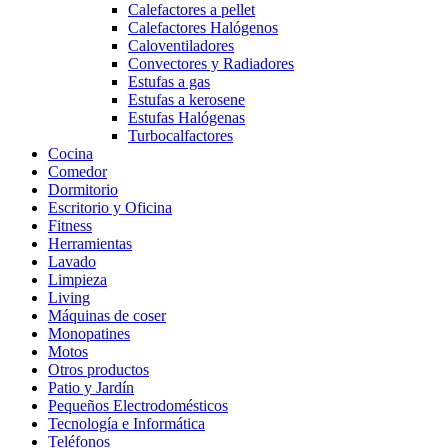
Calefactores a pellet
Calefactores Halógenos
Caloventiladores
Convectores y Radiadores
Estufas a gas
Estufas a kerosene
Estufas Halógenas
Turbocalfactores
Cocina
Comedor
Dormitorio
Escritorio y Oficina
Fitness
Herramientas
Lavado
Limpieza
Living
Máquinas de coser
Monopatines
Motos
Otros productos
Patio y Jardín
Pequeños Electrodomésticos
Tecnología e Informática
Teléfonos