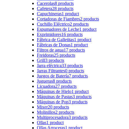
Cacerolas
8 products
Cafetera
28 products
Capuchineras
1 product
Cortadoras de Fiambres
2 products
Cuchillo Eléctrico
2 products
Espumadores de Leche
1 product
Exprimidores
16 products
Fábrica de Galletitas
1 product
Fábricas de Donas
1 product
Filtros de agua
17 products
Freidoras
25 products
Grill
3 products
Jarra eléctrica
33 products
Jarras Filtrantes
0 products
Juegos de Batería
7 products
Jugueras
8 products
Licuadora
27 products
Máquinas de Hielo
1 product
Máquinas de Pastas
3 products
Máquinas de Pop
3 products
Mixer
20 products
Molinillos
2 products
Multiprocesadora
3 products
Ollas
1 product
Ollas Arroceras
1 product