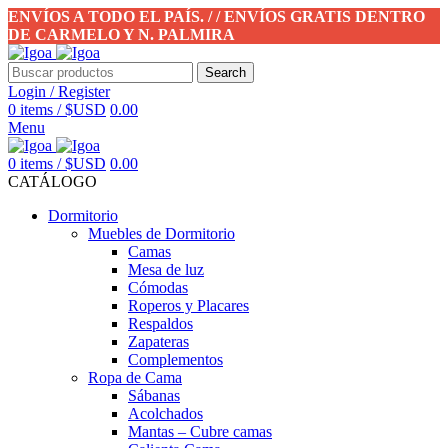
ENVÍOS A TODO EL PAÍS. / / ENVÍOS GRATIS DENTRO
DE CARMELO Y N. PALMIRA
Search
Login / Register
0
items
/
$USD
0.00
Menu
0
items
/
$USD
0.00
CATÁLOGO
Dormitorio
Muebles de Dormitorio
Camas
Mesa de luz
Cómodas
Roperos y Placares
Respaldos
Zapateras
Complementos
Ropa de Cama
Sábanas
Acolchados
Mantas – Cubre camas