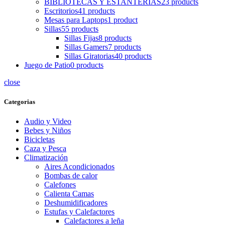
BIBLIOTECAS Y ESTANTERIAS
23 products
Escritorios
41 products
Mesas para Laptops
1 product
Sillas
55 products
Sillas Fijas
8 products
Sillas Gamers
7 products
Sillas Giratorias
40 products
Juego de Patio
0 products
close
Categorias
Audio y Video
Bebes y Niños
Bicicletas
Caza y Pesca
Climatización
Aires Acondicionados
Bombas de calor
Calefones
Calienta Camas
Deshumidificadores
Estufas y Calefactores
Calefactores a leña