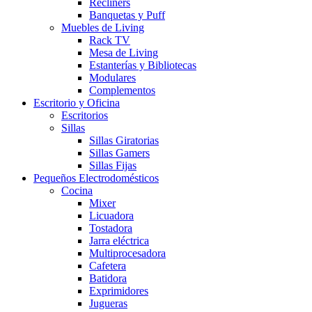
Recliners
Banquetas y Puff
Muebles de Living
Rack TV
Mesa de Living
Estanterías y Bibliotecas
Modulares
Complementos
Escritorio y Oficina
Escritorios
Sillas
Sillas Giratorias
Sillas Gamers
Sillas Fijas
Pequeños Electrodomésticos
Cocina
Mixer
Licuadora
Tostadora
Jarra eléctrica
Multiprocesadora
Cafetera
Batidora
Exprimidores
Jugueras