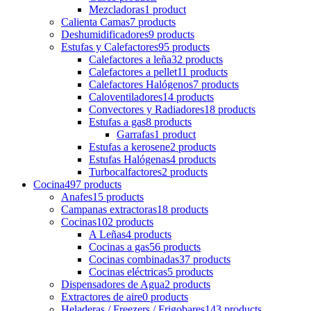
Mezcladoras
1 product
Calienta Camas
7 products
Deshumidificadores
9 products
Estufas y Calefactores
95 products
Calefactores a leña
32 products
Calefactores a pellet
11 products
Calefactores Halógenos
7 products
Caloventiladores
14 products
Convectores y Radiadores
18 products
Estufas a gas
8 products
Garrafas
1 product
Estufas a kerosene
2 products
Estufas Halógenas
4 products
Turbocalfactores
2 products
Cocina
497 products
Anafes
15 products
Campanas extractoras
18 products
Cocinas
102 products
A Leñas
4 products
Cocinas a gas
56 products
Cocinas combinadas
37 products
Cocinas eléctricas
5 products
Dispensadores de Agua
2 products
Extractores de aire
0 products
Heladeras / Freezers / Frigobares
143 products