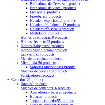
Enfriadoras de Cervezas
1 product
Enfriadoras de vinos
2 products
Freezers
36 products
Frigobares
8 products
Heladera expositoras
1 product
Heladera frío húmedo
13 products
Heladera frío seco
78 products
Multidoor
1 product
Hornos de empotrar
10 products
Hornos eléctricos
23 products
Hornos Halógenos
0 products
Hornos Multifunción
2 products
Lavavajilla
14 products
Menaje de cocina
0 products
Microondas
50 products
Soportes Microondas
1 product
Muebles de cocina
118 products
Purificadores
1 product
Comedor
121 products
Bancos
0 products
Muebles de comedor
116 products
Aparadores y bares
26 products
Butacas
4 products
Juego de comedor
55 products
Mesa de comedor
10 products