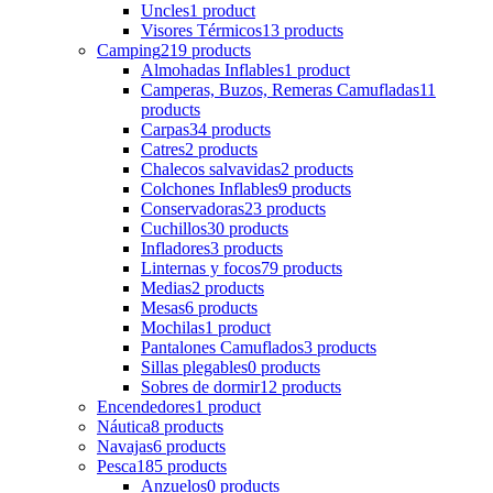
Uncles
1 product
Visores Térmicos
13 products
Camping
219 products
Almohadas Inflables
1 product
Camperas, Buzos, Remeras Camufladas
11
products
Carpas
34 products
Catres
2 products
Chalecos salvavidas
2 products
Colchones Inflables
9 products
Conservadoras
23 products
Cuchillos
30 products
Infladores
3 products
Linternas y focos
79 products
Medias
2 products
Mesas
6 products
Mochilas
1 product
Pantalones Camuflados
3 products
Sillas plegables
0 products
Sobres de dormir
12 products
Encendedores
1 product
Náutica
8 products
Navajas
6 products
Pesca
185 products
Anzuelos
0 products