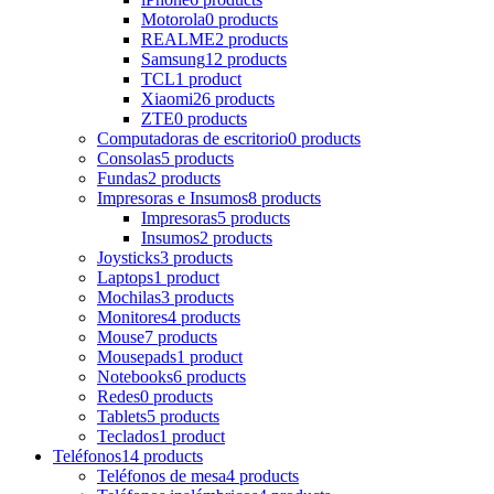
Motorola
0 products
REALME
2 products
Samsung
12 products
TCL
1 product
Xiaomi
26 products
ZTE
0 products
Computadoras de escritorio
0 products
Consolas
5 products
Fundas
2 products
Impresoras e Insumos
8 products
Impresoras
5 products
Insumos
2 products
Joysticks
3 products
Laptops
1 product
Mochilas
3 products
Monitores
4 products
Mouse
7 products
Mousepads
1 product
Notebooks
6 products
Redes
0 products
Tablets
5 products
Teclados
1 product
Teléfonos
14 products
Teléfonos de mesa
4 products