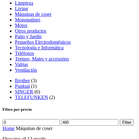
Limpieza
Living
Máquinas de coser
Monopatines
Motos
Otros productos
Patio y Jardín
Pequeños Electrodomésticos
Tecnología e Informática
Teléfonos
Termos, Mates y accesorios
Valijas
Ventilación
Brother
(3)
Punktal
(1)
SINGER
(6)
TELEFUNKEN
(2)
Filtro por precio
Filter
Home
Máquinas de coser
Showing all 12 results