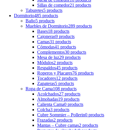
Sillas de comedor
21 products
Taburetes
5 products
Dormitorio
485 products
Baño
5 products
Muebles de Dormitorio
289 products
Bases
18 products
Cajoneras
9 products
Camas
31 products
Cómodas
41 products
Complementos
30 products
Mesa de luz
29 products
Módulos
2 products
Respaldos
45 products
Roperos y Placares
76 products
Tocadores
12 products
Zapateras
5 products
Ropa de Cama
108 products
Acolchados
27 products
Almohadas
19 products
Calienta Cama
0 products
Colcha
3 products
Cubre Sommier – Pollerin
0 products
Frazadas
2 products
Mantas – Cubre camas
2 products