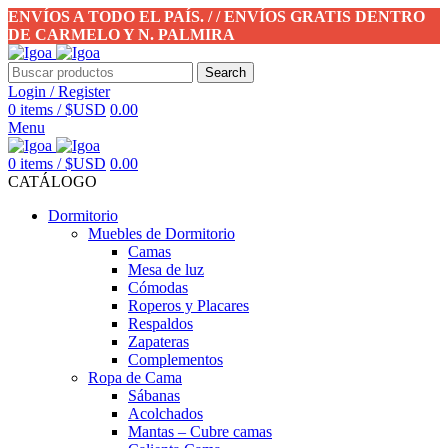
ENVÍOS A TODO EL PAÍS. / / ENVÍOS GRATIS DENTRO
DE CARMELO Y N. PALMIRA
Search
Login / Register
0
items
/
$USD
0.00
Menu
0
items
/
$USD
0.00
CATÁLOGO
Dormitorio
Muebles de Dormitorio
Camas
Mesa de luz
Cómodas
Roperos y Placares
Respaldos
Zapateras
Complementos
Ropa de Cama
Sábanas
Acolchados
Mantas – Cubre camas