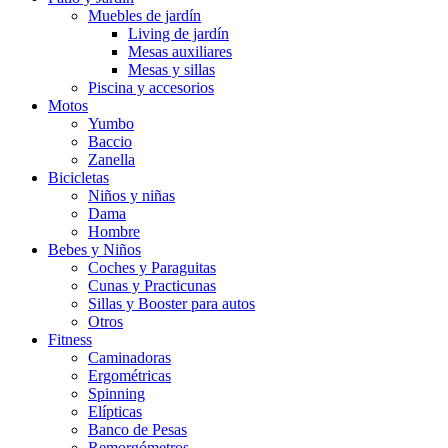
Muebles de jardín
Living de jardín
Mesas auxiliares
Mesas y sillas
Piscina y accesorios
Motos
Yumbo
Baccio
Zanella
Bicicletas
Niños y niñas
Dama
Hombre
Bebes y Niños
Coches y Paraguitas
Cunas y Practicunas
Sillas y Booster para autos
Otros
Fitness
Caminadoras
Ergométricas
Spinning
Elípticas
Banco de Pesas
Remorgómetros