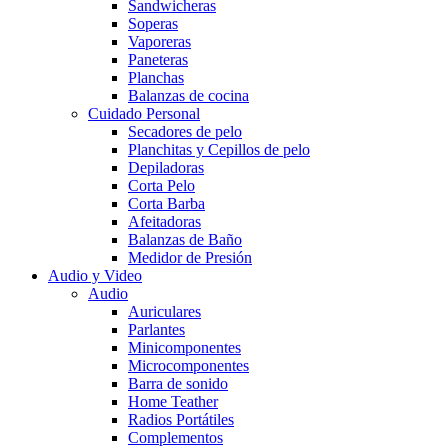
Sandwicheras
Soperas
Vaporeras
Paneteras
Planchas
Balanzas de cocina
Cuidado Personal
Secadores de pelo
Planchitas y Cepillos de pelo
Depiladoras
Corta Pelo
Corta Barba
Afeitadoras
Balanzas de Baño
Medidor de Presión
Audio y Video
Audio
Auriculares
Parlantes
Minicomponentes
Microcomponentes
Barra de sonido
Home Teather
Radios Portátiles
Complementos