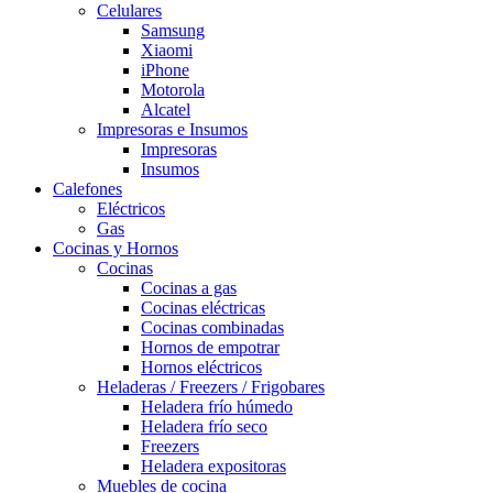
Celulares
Samsung
Xiaomi
iPhone
Motorola
Alcatel
Impresoras e Insumos
Impresoras
Insumos
Calefones
Eléctricos
Gas
Cocinas y Hornos
Cocinas
Cocinas a gas
Cocinas eléctricas
Cocinas combinadas
Hornos de empotrar
Hornos eléctricos
Heladeras / Freezers / Frigobares
Heladera frío húmedo
Heladera frío seco
Freezers
Heladera expositoras
Muebles de cocina