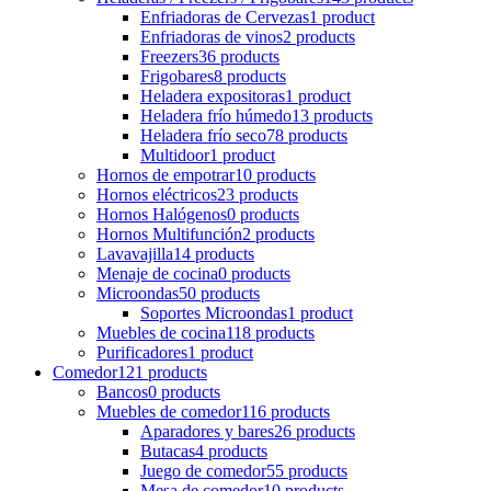
Enfriadoras de Cervezas
1 product
Enfriadoras de vinos
2 products
Freezers
36 products
Frigobares
8 products
Heladera expositoras
1 product
Heladera frío húmedo
13 products
Heladera frío seco
78 products
Multidoor
1 product
Hornos de empotrar
10 products
Hornos eléctricos
23 products
Hornos Halógenos
0 products
Hornos Multifunción
2 products
Lavavajilla
14 products
Menaje de cocina
0 products
Microondas
50 products
Soportes Microondas
1 product
Muebles de cocina
118 products
Purificadores
1 product
Comedor
121 products
Bancos
0 products
Muebles de comedor
116 products
Aparadores y bares
26 products
Butacas
4 products
Juego de comedor
55 products
Mesa de comedor
10 products