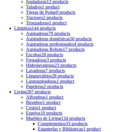
Sopladoras
12 products
Taladros
1 product
Tijeras de Podar
0 products
Tractores
2 products
Tronzadoras
1 product
Limpieza
144 products
Aspiradoras
79 products
Aspiradoras domésticas
56 products
Aspiradoras profesionales
4 products
Aspiradoras Robots
17 products
Escobas
28 products
Fregadoras
3 products
Hidrolavadoras
23 products
Lavadoras
7 products
Limpiavidrios
28 products
Lustraspiradoras
1 product
Papeleras
2 products
Living
287 products
Alfombras
1 product
Biombos
1 product
Cestos
1 product
Espejos
10 products
Muebles de Living
134 products
Complementos
33 products
Estanterías y Bibliotecas
1 product