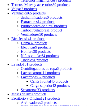
Teléfonos inalámbricos
4 products
Termos, Mates y accesorios
39 products
Valijas
7 products
Ventilación
65 products
deshumificadores
0 products
Extractores
14 products
Purificadores de aire
0 products
Turbocirculadores
1 product
Ventiladores
50 products
Bicicletas
141 products
Dama
32 products
Eléctricas
9 products
Hombre
38 products
Niños y niñas
64 products
Triciclos
1 product
Lavado
131 products
Centrifugadoras de ropa
6 products
Lavasecarropa
11 products
Lavarropas
87 products
Carga Frontal
45 products
Carga superior
42 products
Secarropas
33 products
Mesas de luz
0 products
Escritorio y Oficina
121 products
Archivadores
2 products