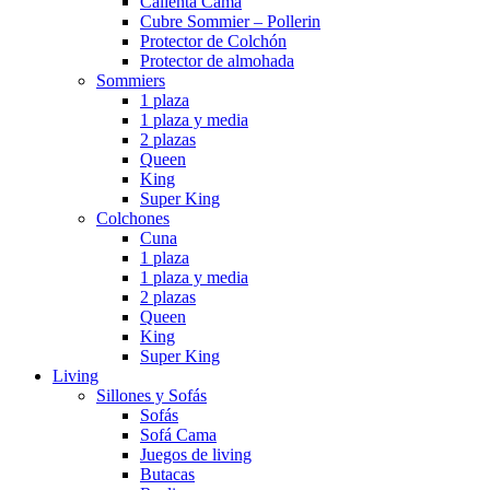
Calienta Cama
Cubre Sommier – Pollerin
Protector de Colchón
Protector de almohada
Sommiers
1 plaza
1 plaza y media
2 plazas
Queen
King
Super King
Colchones
Cuna
1 plaza
1 plaza y media
2 plazas
Queen
King
Super King
Living
Sillones y Sofás
Sofás
Sofá Cama
Juegos de living
Butacas