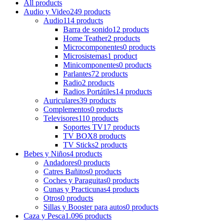
All
products
Audio y Video
249 products
Audio
114 products
Barra de sonido
12 products
Home Teather
2 products
Microcomponentes
0 products
Microsistemas
1 product
Minicomponentes
0 products
Parlantes
72 products
Radio
2 products
Radios Portátiles
14 products
Auriculares
39 products
Complementos
0 products
Televisores
110 products
Soportes TV
17 products
TV BOX
8 products
TV Sticks
2 products
Bebes y Niños
4 products
Andadores
0 products
Catres Bañitos
0 products
Coches y Paraguitas
0 products
Cunas y Practicunas
4 products
Otros
0 products
Sillas y Booster para autos
0 products
Caza y Pesca
1.096 products