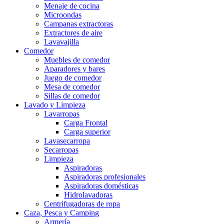
Menaje de cocina
Microondas
Campanas extractoras
Extractores de aire
Lavavajilla
Comedor
Muebles de comedor
Aparadores y bares
Juego de comedor
Mesa de comedor
Sillas de comedor
Lavado y Limpieza
Lavarropas
Carga Frontal
Carga superior
Lavasecarropa
Secarropas
Limpieza
Aspiradoras
Aspiradoras profesionales
Aspiradoras domésticas
Hidrolavadoras
Centrifugadoras de ropa
Caza, Pesca y Camping
Armería