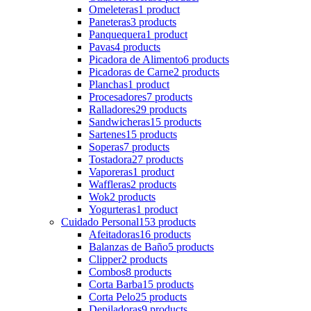
Omeleteras
1 product
Paneteras
3 products
Panquequera
1 product
Pavas
4 products
Picadora de Alimento
6 products
Picadoras de Carne
2 products
Planchas
1 product
Procesadores
7 products
Ralladores
29 products
Sandwicheras
15 products
Sartenes
15 products
Soperas
7 products
Tostadora
27 products
Vaporeras
1 product
Waffleras
2 products
Wok
2 products
Yogurteras
1 product
Cuidado Personal
153 products
Afeitadoras
16 products
Balanzas de Baño
5 products
Clipper
2 products
Combos
8 products
Corta Barba
15 products
Corta Pelo
25 products
Depiladoras
9 products