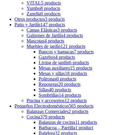
VITAL
5 products
Yumbo
8 products
Zanella
0 products
Otros productos
3 products
Patio y Jardín
147 products
Camas Elásticas
3 products
Galpones de Jardín
4 products
Mascotas
4 products
Muebles de jardín
121 products
Bancos y hamacas
7 products
Gazebos
4 products
Living de jardín
6 products
Mesas auxiliares
15 products
Mesas y sillas
18 products
Poltronas
0 products
Reposeras
20 products
Sillas
40 products
Sombrillas
14 products
Piscina y accesorios
12 products
Pequeños Electrodomésticos
565 products
Balanzas Comerciales
2 products
Cocina
379 products
Balanzas de cocina
11 products
Barbacoa – Parrilla
1 product
Batidora
32 products