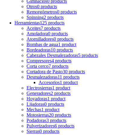
Gimnacios
0 products
Otros
0 products
Remorgómetros
0 products
Spinning
2 products
Herramientas
125 products
Aceites
7 products
Amoladora
0 products
Atornilladores
0 products
Bombas de agua
1 product
Bordeadoras
10 products
Cabezales Desmalezadoras
5 products
Compresores
4 products
Corta cerco
7 products
Cortadora de Pasto
30 products
Desmalezadoras
11 products
Accesorios
1 product
Electrosierras
1 product
Generadores
2 products
Hoyadoras
1 product
Lijadoras
0 products
Mechas
1 product
Motosierras
20 products
Podadoras
3 products
Pulverizadores
6 products
Sierras
0 products