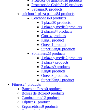
Protector de almohada
0 products
Protector de Colchón
19 products
Sábanas
36 products
colchon 1 plaza padua
84 products
Colchones
60 products
1 plaza
20 products
1 plaza y media
0 products
2 plazas
34 products
Cuna
4 products
King
1 product
Queen
1 product
Super King
0 products
Sommiers
23 products
1 plaza y media
2 products
1 plaza
7 products
2 plazas
9 products
King
0 products
Queen
3 products
Super King
1 product
Fitness
24 products
Banco de Pesas
0 products
Bolsas de Boxeo
0 products
Caminadoras
12 products
Elípticas
1 product
Ergométricas
9 products