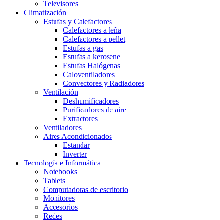
Televisores
Climatización
Estufas y Calefactores
Calefactores a leña
Calefactores a pellet
Estufas a gas
Estufas a kerosene
Estufas Halógenas
Caloventiladores
Convectores y Radiadores
Ventilación
Deshumificadores
Purificadores de aire
Extractores
Ventiladores
Aires Acondicionados
Estandar
Inverter
Tecnología e Informática
Notebooks
Tablets
Computadoras de escritorio
Monitores
Accesorios
Redes