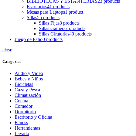
BIBLIOTECAS Y ESTANTERIAS
23 products
Escritorios
41 products
Mesas para Laptops
1 product
Sillas
55 products
Sillas Fijas
8 products
Sillas Gamers
7 products
Sillas Giratorias
40 products
Juego de Patio
0 products
close
Categorias
Audio y Video
Bebes y Niños
Bicicletas
Caza y Pesca
Climatización
Cocina
Comedor
Dormitorio
Escritorio y Oficina
Fitness
Herramientas
Lavado