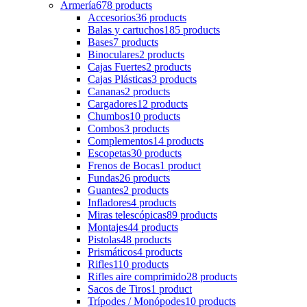
Armería
678 products
Accesorios
36 products
Balas y cartuchos
185 products
Bases
7 products
Binoculares
2 products
Cajas Fuertes
2 products
Cajas Plásticas
3 products
Cananas
2 products
Cargadores
12 products
Chumbos
10 products
Combos
3 products
Complementos
14 products
Escopetas
30 products
Frenos de Bocas
1 product
Fundas
26 products
Guantes
2 products
Infladores
4 products
Miras telescópicas
89 products
Montajes
44 products
Pistolas
48 products
Prismáticos
4 products
Rifles
110 products
Rifles aire comprimido
28 products
Sacos de Tiros
1 product
Trípodes / Monópodes
10 products