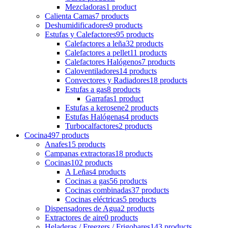
Mezcladoras
1 product
Calienta Camas
7 products
Deshumidificadores
9 products
Estufas y Calefactores
95 products
Calefactores a leña
32 products
Calefactores a pellet
11 products
Calefactores Halógenos
7 products
Caloventiladores
14 products
Convectores y Radiadores
18 products
Estufas a gas
8 products
Garrafas
1 product
Estufas a kerosene
2 products
Estufas Halógenas
4 products
Turbocalfactores
2 products
Cocina
497 products
Anafes
15 products
Campanas extractoras
18 products
Cocinas
102 products
A Leñas
4 products
Cocinas a gas
56 products
Cocinas combinadas
37 products
Cocinas eléctricas
5 products
Dispensadores de Agua
2 products
Extractores de aire
0 products
Heladeras / Freezers / Frigobares
143 products