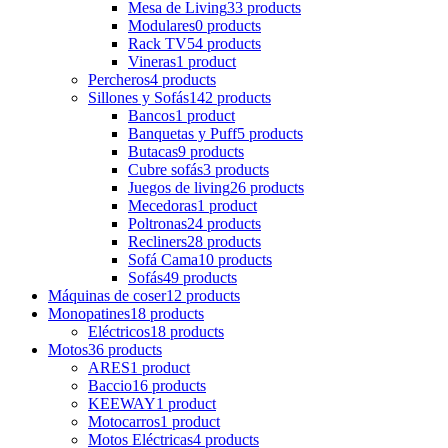
Mesa de Living
33 products
Modulares
0 products
Rack TV
54 products
Vineras
1 product
Percheros
4 products
Sillones y Sofás
142 products
Bancos
1 product
Banquetas y Puff
5 products
Butacas
9 products
Cubre sofás
3 products
Juegos de living
26 products
Mecedoras
1 product
Poltronas
24 products
Recliners
28 products
Sofá Cama
10 products
Sofás
49 products
Máquinas de coser
12 products
Monopatines
18 products
Eléctricos
18 products
Motos
36 products
ARES
1 product
Baccio
16 products
KEEWAY
1 product
Motocarros
1 product
Motos Eléctricas
4 products