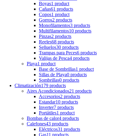
Boyas
1 product
Cañas
61 products
Copos
1 product
Gorros
2 products
Monofilamentos
3 products
Multifilamentos
10 products
Pinzas
2 products
Reeles
68 products
Señuelos
30 products
Trampas para Peces
6 products
Valijas de Pesca
4 products
Playa
1 product
Base de Sombrillas
1 product
Sillas de Playa
0 products
Sombrillas
0 products
Climatización
179 products
Aires Acondicionados
21 products
Accesorios
2 products
Estandar
10 products
Inverter
7 products
Portátiles
1 product
Bombas de calor
4 products
Calefones
43 products
Eléctricos
31 products
Gas
11 products