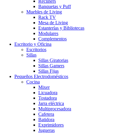
Recliners
Banquetas y Puff
Muebles de Living
Rack TV
Mesa de Living
Estanterías y Bibliotecas
Modulares
Complementos
Escritorio y Oficina
Escritorios
Sillas
Sillas Giratorias
Sillas Gamers
Sillas Fijas
Pequeños Electrodomésticos
Cocina
Mixer
Licuadora
Tostadora
Jarra eléctrica
Multiprocesadora
Cafetera
Batidora
Exprimidores
Jugueras