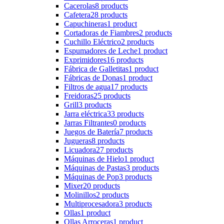
Cacerolas
8 products
Cafetera
28 products
Capuchineras
1 product
Cortadoras de Fiambres
2 products
Cuchillo Eléctrico
2 products
Espumadores de Leche
1 product
Exprimidores
16 products
Fábrica de Galletitas
1 product
Fábricas de Donas
1 product
Filtros de agua
17 products
Freidoras
25 products
Grill
3 products
Jarra eléctrica
33 products
Jarras Filtrantes
0 products
Juegos de Batería
7 products
Jugueras
8 products
Licuadora
27 products
Máquinas de Hielo
1 product
Máquinas de Pastas
3 products
Máquinas de Pop
3 products
Mixer
20 products
Molinillos
2 products
Multiprocesadora
3 products
Ollas
1 product
Ollas Arroceras
1 product