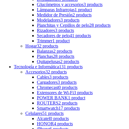
Glucómetros y accesorios
3 products
Lámparas Infrarrojas
1 product
Medidor de Presión
2 products
Modeladores
3 products
Planchitas y Cepillos de pelo
28 products
Rizadores
3 products
Secadores de pelo
41 products
Trimmer
1 product
Hogar
32 products
Balanzas
2 products
Planchas
28 products
Quitapelusas
2 products
Tecnología e Informática
131 products
Accesorios
32 products
Cables
3 products
Cargadores
3 products
Chromecast
0 products
Extensores de Wi-Fi
3 products
POWER BANK
1 product
ROUTERS
2 products
Smartwatch
17 products
Celulares
51 products
Alcatel
0 products
HONOR
4 products
iPhone
6 products