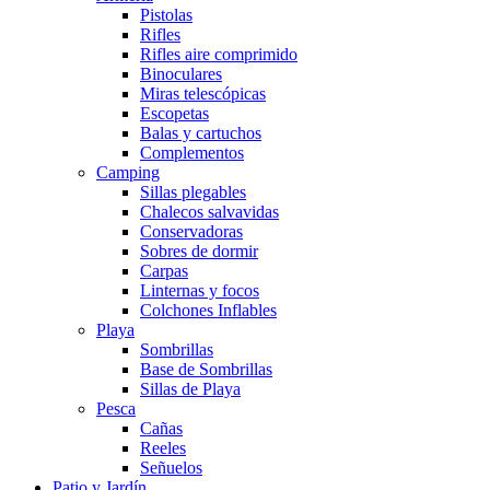
Pistolas
Rifles
Rifles aire comprimido
Binoculares
Miras telescópicas
Escopetas
Balas y cartuchos
Complementos
Camping
Sillas plegables
Chalecos salvavidas
Conservadoras
Sobres de dormir
Carpas
Linternas y focos
Colchones Inflables
Playa
Sombrillas
Base de Sombrillas
Sillas de Playa
Pesca
Cañas
Reeles
Señuelos
Patio y Jardín