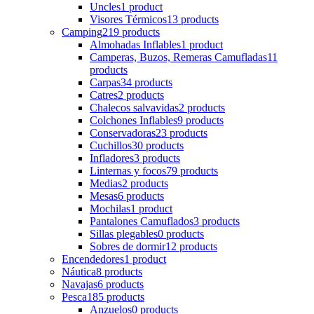
Uncles
1 product
Visores Térmicos
13 products
Camping
219 products
Almohadas Inflables
1 product
Camperas, Buzos, Remeras Camufladas
11
products
Carpas
34 products
Catres
2 products
Chalecos salvavidas
2 products
Colchones Inflables
9 products
Conservadoras
23 products
Cuchillos
30 products
Infladores
3 products
Linternas y focos
79 products
Medias
2 products
Mesas
6 products
Mochilas
1 product
Pantalones Camuflados
3 products
Sillas plegables
0 products
Sobres de dormir
12 products
Encendedores
1 product
Náutica
8 products
Navajas
6 products
Pesca
185 products
Anzuelos
0 products