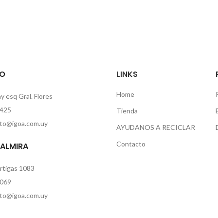
O
LINKS
Home
 esq Gral. Flores
425
Tienda
to@igoa.com.uy
AYUDANOS A RECICLAR
Contacto
PALMIRA
rtigas 1083
069
to@igoa.com.uy