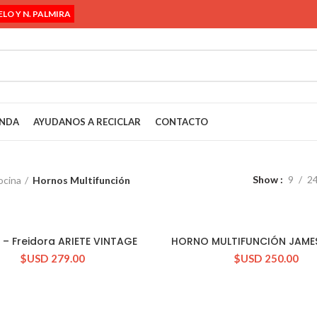
ELO Y N. PALMIRA
ENDA
AYUDANOS A RECICLAR
CONTACTO
Show
9
2
ocina
Hornos Multifunción
 – Freidora ARIETE VINTAGE
HORNO MULTIFUNCIÓN JAMES
CONSULTAR STOCK
CONSULTAR STOCK
$USD
279.00
$USD
250.00