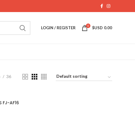
0
LOGIN / REGISTER
$USD
0.00
4
36
 FJ-AF16