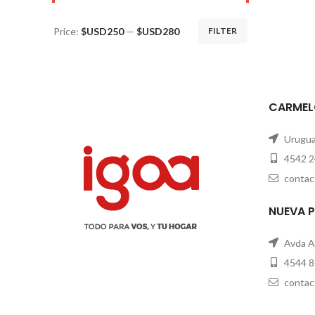
Price:
$USD250
—
$USD280
FILTER
CARMEL
Uruguay
4542 2
contac
NUEVA 
Avda A
4544 8
contac