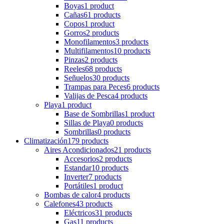
Boyas
1 product
Cañas
61 products
Copos
1 product
Gorros
2 products
Monofilamentos
3 products
Multifilamentos
10 products
Pinzas
2 products
Reeles
68 products
Señuelos
30 products
Trampas para Peces
6 products
Valijas de Pesca
4 products
Playa
1 product
Base de Sombrillas
1 product
Sillas de Playa
0 products
Sombrillas
0 products
Climatización
179 products
Aires Acondicionados
21 products
Accesorios
2 products
Estandar
10 products
Inverter
7 products
Portátiles
1 product
Bombas de calor
4 products
Calefones
43 products
Eléctricos
31 products
Gas
11 products