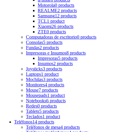
Motorola
0 products
REALME
2 products
Samsung
12 products
TCL
1 product
Xiaomi
26 products
ZTE
0 products
Computadoras de escritorio
0 products
Consolas
5 products
Fundas
2 products
Impresoras e Insumos
8 products
Impresoras
5 products
Insumos
2 products
Joysticks
3 products
Laptops
1 product
Mochilas
3 products
Monitores
4 products
Mouse
7 products
Mousepads
1 product
Notebooks
6 products
Redes
0 products
Tablets
5 products
Teclados
1 product
Teléfonos
14 products
Teléfonos de mesa
4 products