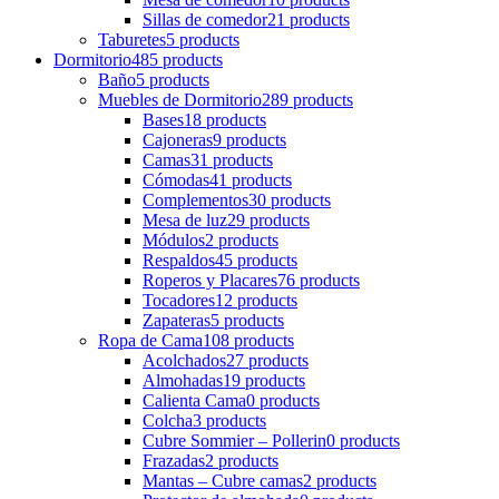
Sillas de comedor
21 products
Taburetes
5 products
Dormitorio
485 products
Baño
5 products
Muebles de Dormitorio
289 products
Bases
18 products
Cajoneras
9 products
Camas
31 products
Cómodas
41 products
Complementos
30 products
Mesa de luz
29 products
Módulos
2 products
Respaldos
45 products
Roperos y Placares
76 products
Tocadores
12 products
Zapateras
5 products
Ropa de Cama
108 products
Acolchados
27 products
Almohadas
19 products
Calienta Cama
0 products
Colcha
3 products
Cubre Sommier – Pollerin
0 products
Frazadas
2 products
Mantas – Cubre camas
2 products