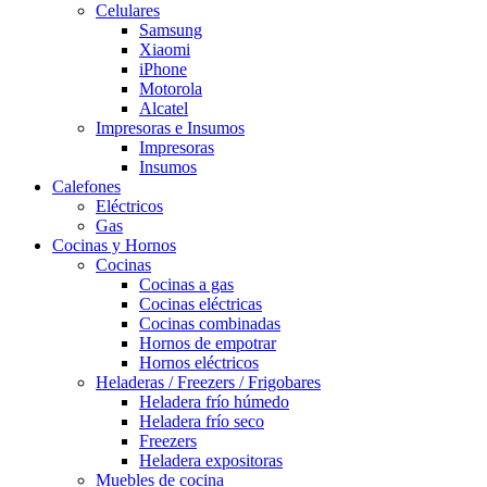
Celulares
Samsung
Xiaomi
iPhone
Motorola
Alcatel
Impresoras e Insumos
Impresoras
Insumos
Calefones
Eléctricos
Gas
Cocinas y Hornos
Cocinas
Cocinas a gas
Cocinas eléctricas
Cocinas combinadas
Hornos de empotrar
Hornos eléctricos
Heladeras / Freezers / Frigobares
Heladera frío húmedo
Heladera frío seco
Freezers
Heladera expositoras
Muebles de cocina