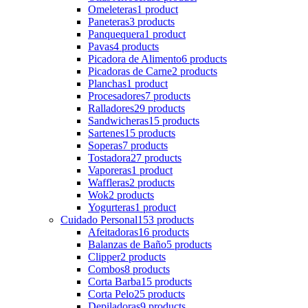
Omeleteras
1 product
Paneteras
3 products
Panquequera
1 product
Pavas
4 products
Picadora de Alimento
6 products
Picadoras de Carne
2 products
Planchas
1 product
Procesadores
7 products
Ralladores
29 products
Sandwicheras
15 products
Sartenes
15 products
Soperas
7 products
Tostadora
27 products
Vaporeras
1 product
Waffleras
2 products
Wok
2 products
Yogurteras
1 product
Cuidado Personal
153 products
Afeitadoras
16 products
Balanzas de Baño
5 products
Clipper
2 products
Combos
8 products
Corta Barba
15 products
Corta Pelo
25 products
Depiladoras
9 products