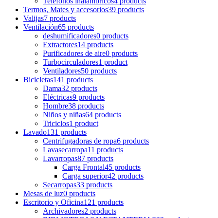
Teléfonos inalámbricos
4 products
Termos, Mates y accesorios
39 products
Valijas
7 products
Ventilación
65 products
deshumificadores
0 products
Extractores
14 products
Purificadores de aire
0 products
Turbocirculadores
1 product
Ventiladores
50 products
Bicicletas
141 products
Dama
32 products
Eléctricas
9 products
Hombre
38 products
Niños y niñas
64 products
Triciclos
1 product
Lavado
131 products
Centrifugadoras de ropa
6 products
Lavasecarropa
11 products
Lavarropas
87 products
Carga Frontal
45 products
Carga superior
42 products
Secarropas
33 products
Mesas de luz
0 products
Escritorio y Oficina
121 products
Archivadores
2 products