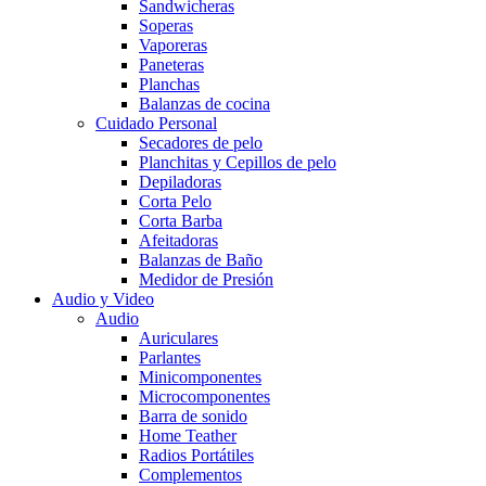
Sandwicheras
Soperas
Vaporeras
Paneteras
Planchas
Balanzas de cocina
Cuidado Personal
Secadores de pelo
Planchitas y Cepillos de pelo
Depiladoras
Corta Pelo
Corta Barba
Afeitadoras
Balanzas de Baño
Medidor de Presión
Audio y Video
Audio
Auriculares
Parlantes
Minicomponentes
Microcomponentes
Barra de sonido
Home Teather
Radios Portátiles
Complementos