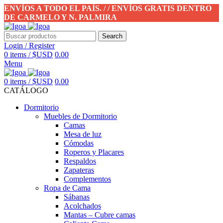
ENVÍOS A TODO EL PAÍS. / / ENVÍOS GRATIS DENTRO
DE CARMELO Y N. PALMIRA
Search
Login / Register
0
items
/
$USD
0.00
Menu
0
items
/
$USD
0.00
CATÁLOGO
Dormitorio
Muebles de Dormitorio
Camas
Mesa de luz
Cómodas
Roperos y Placares
Respaldos
Zapateras
Complementos
Ropa de Cama
Sábanas
Acolchados
Mantas – Cubre camas