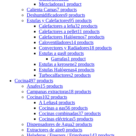
Mezcladoras
1 product
Calienta Camas
7 products
Deshumidificadores
9 products
Estufas y Calefactores
95 products
Calefactores a leña
32 products
Calefactores a pellet
11 products
Calefactores Halógenos
7 products
Caloventiladores
14 products
Convectores y Radiadores
18 products
Estufas a gas
8 products
Garrafas
1 product
Estufas a kerosene
2 products
Estufas Halógenas
4 products
Turbocalfactores
2 products
Cocina
497 products
Anafes
15 products
Campanas extractoras
18 products
Cocinas
102 products
A Leñas
4 products
Cocinas a gas
56 products
Cocinas combinadas
37 products
Cocinas eléctricas
5 products
Dispensadores de Agua
2 products
Extractores de aire
0 products
Heladeras / Freezers / Frigobares
143 products