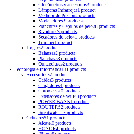
Glucómetros y accesorios
3 products
Lámparas Infrarrojas
1 product
Medidor de Presión
2 products
Modeladores
3 products
Planchitas y Cepillos de pelo
28 products
Rizadores
3 products
Secadores de pelo
41 products
Trimmer
1 product
Hogar
32 products
Balanzas
2 products
Planchas
28 products
Quitapelusas
2 products
Tecnología e Informática
131 products
Accesorios
32 products
Cables
3 products
Cargadores
3 products
Chromecast
0 products
Extensores de Wi-Fi
3 products
POWER BANK
1 product
ROUTERS
2 products
Smartwatch
17 products
Celulares
51 products
Alcatel
0 products
HONOR
4 products
iPhone
6 products