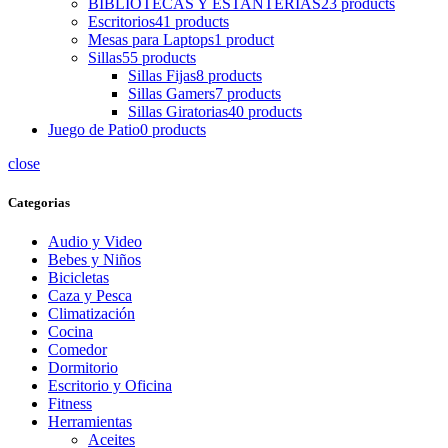
BIBLIOTECAS Y ESTANTERIAS
23 products
Escritorios
41 products
Mesas para Laptops
1 product
Sillas
55 products
Sillas Fijas
8 products
Sillas Gamers
7 products
Sillas Giratorias
40 products
Juego de Patio
0 products
close
Categorias
Audio y Video
Bebes y Niños
Bicicletas
Caza y Pesca
Climatización
Cocina
Comedor
Dormitorio
Escritorio y Oficina
Fitness
Herramientas
Aceites