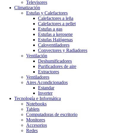
Televisores
Climatización
Estufas y Calefactores
Calefactores a leña
Calefactores a pellet
Estufas a gas
Estufas a kerosene
Estufas Halógenas
Caloventiladores
Convectores y Radiadores
Ventilación
Deshumificadores
Purificadores de aire
Extractores
Ventiladores
Aires Acondicionados
Estandar
Inverter
Tecnología e Informática
Notebooks
Tablets
Computadoras de escritorio
Monitores
Accesorios
Redes