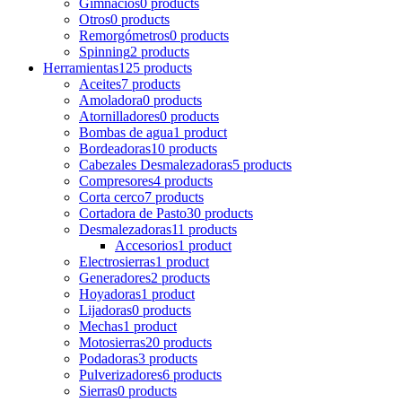
Gimnacios
0 products
Otros
0 products
Remorgómetros
0 products
Spinning
2 products
Herramientas
125 products
Aceites
7 products
Amoladora
0 products
Atornilladores
0 products
Bombas de agua
1 product
Bordeadoras
10 products
Cabezales Desmalezadoras
5 products
Compresores
4 products
Corta cerco
7 products
Cortadora de Pasto
30 products
Desmalezadoras
11 products
Accesorios
1 product
Electrosierras
1 product
Generadores
2 products
Hoyadoras
1 product
Lijadoras
0 products
Mechas
1 product
Motosierras
20 products
Podadoras
3 products
Pulverizadores
6 products
Sierras
0 products