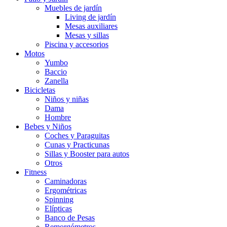
Muebles de jardín
Living de jardín
Mesas auxiliares
Mesas y sillas
Piscina y accesorios
Motos
Yumbo
Baccio
Zanella
Bicicletas
Niños y niñas
Dama
Hombre
Bebes y Niños
Coches y Paraguitas
Cunas y Practicunas
Sillas y Booster para autos
Otros
Fitness
Caminadoras
Ergométricas
Spinning
Elípticas
Banco de Pesas
Remorgómetros