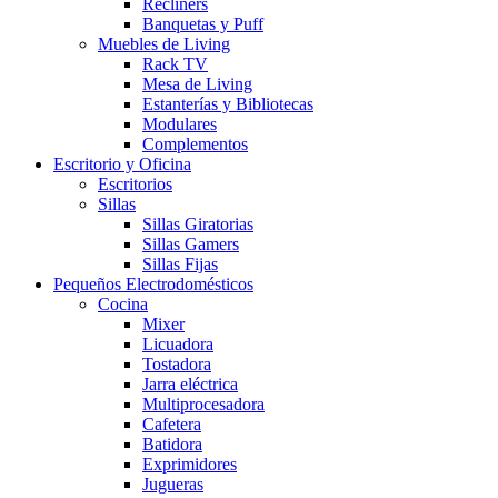
Recliners
Banquetas y Puff
Muebles de Living
Rack TV
Mesa de Living
Estanterías y Bibliotecas
Modulares
Complementos
Escritorio y Oficina
Escritorios
Sillas
Sillas Giratorias
Sillas Gamers
Sillas Fijas
Pequeños Electrodomésticos
Cocina
Mixer
Licuadora
Tostadora
Jarra eléctrica
Multiprocesadora
Cafetera
Batidora
Exprimidores
Jugueras