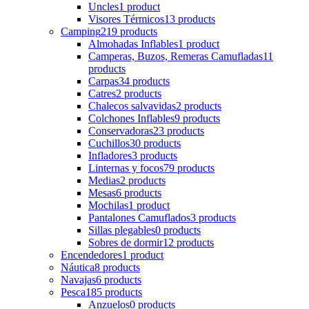
Uncles
1 product
Visores Térmicos
13 products
Camping
219 products
Almohadas Inflables
1 product
Camperas, Buzos, Remeras Camufladas
11
products
Carpas
34 products
Catres
2 products
Chalecos salvavidas
2 products
Colchones Inflables
9 products
Conservadoras
23 products
Cuchillos
30 products
Infladores
3 products
Linternas y focos
79 products
Medias
2 products
Mesas
6 products
Mochilas
1 product
Pantalones Camuflados
3 products
Sillas plegables
0 products
Sobres de dormir
12 products
Encendedores
1 product
Náutica
8 products
Navajas
6 products
Pesca
185 products
Anzuelos
0 products