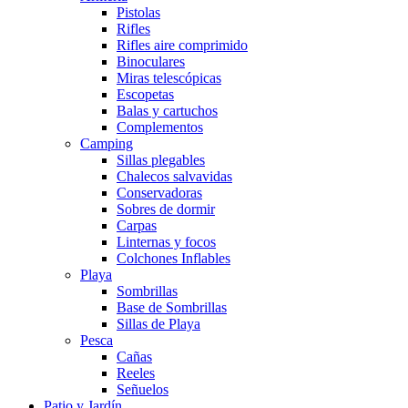
Pistolas
Rifles
Rifles aire comprimido
Binoculares
Miras telescópicas
Escopetas
Balas y cartuchos
Complementos
Camping
Sillas plegables
Chalecos salvavidas
Conservadoras
Sobres de dormir
Carpas
Linternas y focos
Colchones Inflables
Playa
Sombrillas
Base de Sombrillas
Sillas de Playa
Pesca
Cañas
Reeles
Señuelos
Patio y Jardín