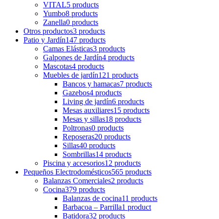
VITAL
5 products
Yumbo
8 products
Zanella
0 products
Otros productos
3 products
Patio y Jardín
147 products
Camas Elásticas
3 products
Galpones de Jardín
4 products
Mascotas
4 products
Muebles de jardín
121 products
Bancos y hamacas
7 products
Gazebos
4 products
Living de jardín
6 products
Mesas auxiliares
15 products
Mesas y sillas
18 products
Poltronas
0 products
Reposeras
20 products
Sillas
40 products
Sombrillas
14 products
Piscina y accesorios
12 products
Pequeños Electrodomésticos
565 products
Balanzas Comerciales
2 products
Cocina
379 products
Balanzas de cocina
11 products
Barbacoa – Parrilla
1 product
Batidora
32 products