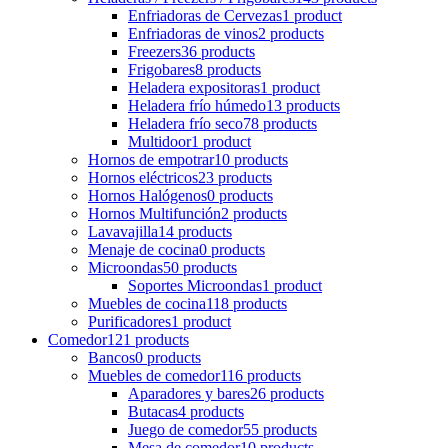
Enfriadoras de Cervezas
1 product
Enfriadoras de vinos
2 products
Freezers
36 products
Frigobares
8 products
Heladera expositoras
1 product
Heladera frío húmedo
13 products
Heladera frío seco
78 products
Multidoor
1 product
Hornos de empotrar
10 products
Hornos eléctricos
23 products
Hornos Halógenos
0 products
Hornos Multifunción
2 products
Lavavajilla
14 products
Menaje de cocina
0 products
Microondas
50 products
Soportes Microondas
1 product
Muebles de cocina
118 products
Purificadores
1 product
Comedor
121 products
Bancos
0 products
Muebles de comedor
116 products
Aparadores y bares
26 products
Butacas
4 products
Juego de comedor
55 products
Mesa de comedor
10 products