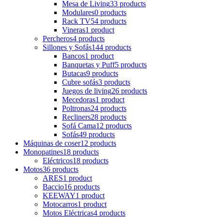
Mesa de Living
33 products
Modulares
0 products
Rack TV
54 products
Vineras
1 product
Percheros
4 products
Sillones y Sofás
144 products
Bancos
1 product
Banquetas y Puff
5 products
Butacas
9 products
Cubre sofás
3 products
Juegos de living
26 products
Mecedoras
1 product
Poltronas
24 products
Recliners
28 products
Sofá Cama
12 products
Sofás
49 products
Máquinas de coser
12 products
Monopatines
18 products
Eléctricos
18 products
Motos
36 products
ARES
1 product
Baccio
16 products
KEEWAY
1 product
Motocarros
1 product
Motos Eléctricas
4 products