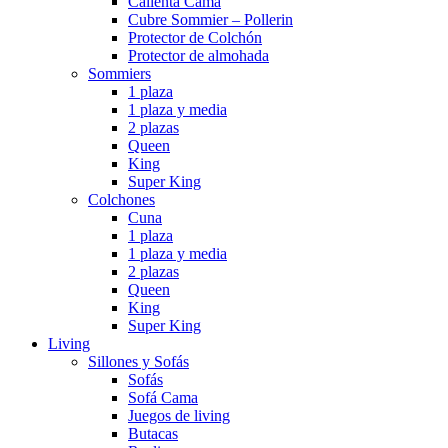
Calienta Cama
Cubre Sommier – Pollerin
Protector de Colchón
Protector de almohada
Sommiers
1 plaza
1 plaza y media
2 plazas
Queen
King
Super King
Colchones
Cuna
1 plaza
1 plaza y media
2 plazas
Queen
King
Super King
Living
Sillones y Sofás
Sofás
Sofá Cama
Juegos de living
Butacas