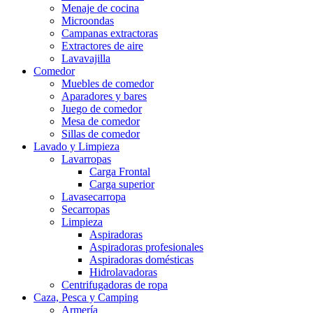
Menaje de cocina
Microondas
Campanas extractoras
Extractores de aire
Lavavajilla
Comedor
Muebles de comedor
Aparadores y bares
Juego de comedor
Mesa de comedor
Sillas de comedor
Lavado y Limpieza
Lavarropas
Carga Frontal
Carga superior
Lavasecarropa
Secarropas
Limpieza
Aspiradoras
Aspiradoras profesionales
Aspiradoras domésticas
Hidrolavadoras
Centrifugadoras de ropa
Caza, Pesca y Camping
Armería