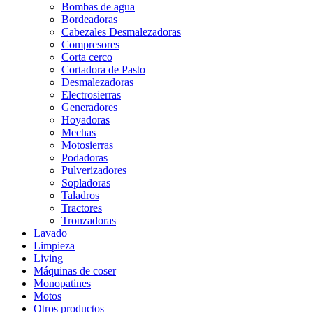
Bombas de agua
Bordeadoras
Cabezales Desmalezadoras
Compresores
Corta cerco
Cortadora de Pasto
Desmalezadoras
Electrosierras
Generadores
Hoyadoras
Mechas
Motosierras
Podadoras
Pulverizadores
Sopladoras
Taladros
Tractores
Tronzadoras
Lavado
Limpieza
Living
Máquinas de coser
Monopatines
Motos
Otros productos