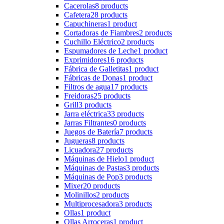
Cacerolas
8 products
Cafetera
28 products
Capuchineras
1 product
Cortadoras de Fiambres
2 products
Cuchillo Eléctrico
2 products
Espumadores de Leche
1 product
Exprimidores
16 products
Fábrica de Galletitas
1 product
Fábricas de Donas
1 product
Filtros de agua
17 products
Freidoras
25 products
Grill
3 products
Jarra eléctrica
33 products
Jarras Filtrantes
0 products
Juegos de Batería
7 products
Jugueras
8 products
Licuadora
27 products
Máquinas de Hielo
1 product
Máquinas de Pastas
3 products
Máquinas de Pop
3 products
Mixer
20 products
Molinillos
2 products
Multiprocesadora
3 products
Ollas
1 product
Ollas Arroceras
1 product