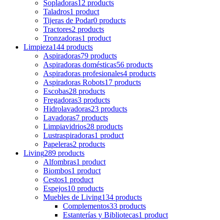
Sopladoras
12 products
Taladros
1 product
Tijeras de Podar
0 products
Tractores
2 products
Tronzadoras
1 product
Limpieza
144 products
Aspiradoras
79 products
Aspiradoras domésticas
56 products
Aspiradoras profesionales
4 products
Aspiradoras Robots
17 products
Escobas
28 products
Fregadoras
3 products
Hidrolavadoras
23 products
Lavadoras
7 products
Limpiavidrios
28 products
Lustraspiradoras
1 product
Papeleras
2 products
Living
289 products
Alfombras
1 product
Biombos
1 product
Cestos
1 product
Espejos
10 products
Muebles de Living
134 products
Complementos
33 products
Estanterías y Bibliotecas
1 product