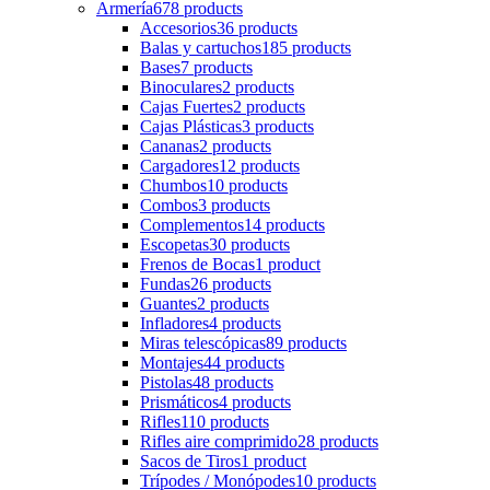
Armería
678 products
Accesorios
36 products
Balas y cartuchos
185 products
Bases
7 products
Binoculares
2 products
Cajas Fuertes
2 products
Cajas Plásticas
3 products
Cananas
2 products
Cargadores
12 products
Chumbos
10 products
Combos
3 products
Complementos
14 products
Escopetas
30 products
Frenos de Bocas
1 product
Fundas
26 products
Guantes
2 products
Infladores
4 products
Miras telescópicas
89 products
Montajes
44 products
Pistolas
48 products
Prismáticos
4 products
Rifles
110 products
Rifles aire comprimido
28 products
Sacos de Tiros
1 product
Trípodes / Monópodes
10 products