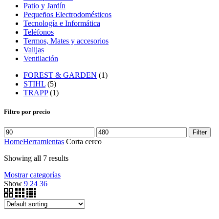
Patio y Jardín
Pequeños Electrodomésticos
Tecnología e Informática
Teléfonos
Termos, Mates y accesorios
Valijas
Ventilación
FOREST & GARDEN
(1)
STIHL
(5)
TRAPP
(1)
Filtro por precio
Filter
Home
Herramientas
Corta cerco
Showing all 7 results
Mostrar categorías
Show
9
24
36