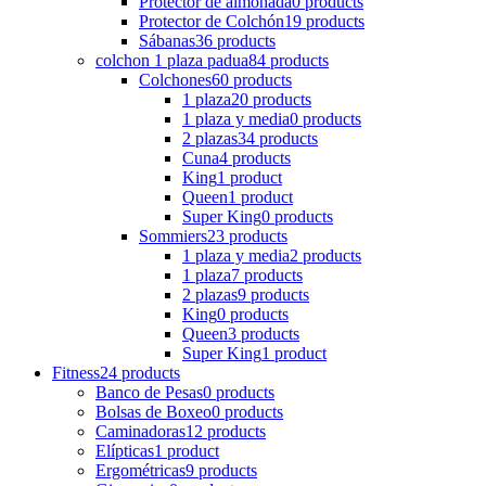
Protector de almohada
0 products
Protector de Colchón
19 products
Sábanas
36 products
colchon 1 plaza padua
84 products
Colchones
60 products
1 plaza
20 products
1 plaza y media
0 products
2 plazas
34 products
Cuna
4 products
King
1 product
Queen
1 product
Super King
0 products
Sommiers
23 products
1 plaza y media
2 products
1 plaza
7 products
2 plazas
9 products
King
0 products
Queen
3 products
Super King
1 product
Fitness
24 products
Banco de Pesas
0 products
Bolsas de Boxeo
0 products
Caminadoras
12 products
Elípticas
1 product
Ergométricas
9 products