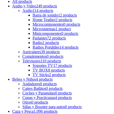
All
products
Audio y Video
249 products
Audio
114 products
Barra de sonido
12 products
Home Teather
2 products
Microcomponentes
0 products
Microsistemas
1 product
Minicomponentes
0 products
Parlantes
72 products
Radio
2 products
Radios Portátiles
14 products
Auriculares
39 products
Complementos
0 products
Televisores
110 products
Soportes TV
17 products
TV BOX
8 products
TV Sticks
2 products
Bebes y Niños
4 products
Andadores
0 products
Catres Bañitos
0 products
Coches y Paraguitas
0 products
Cunas y Practicunas
4 products
Otros
0 products
Sillas y Booster para autos
0 products
Caza y Pesca
1.096 products