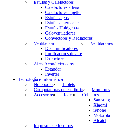
Estufas y Calefactores
Calefactores a leña
Calefactores a pellet
Estufas a gas
Estufas a kerosene
Estufas Halógenas
Caloventiladores
Convectores y Radiadores
Ventilación
Ventiladores
Deshumificadores
Purificadores de aire
Extractores
Aires Acondicionados
Estandar
Inverter
Tecnología e Informática
Notebooks
Tablets
Computadoras de escritorio
Monitores
Accesorios
Redes
Celulares
Samsung
Xiaomi
iPhone
Motorola
Alcatel
Impresoras e Insumos