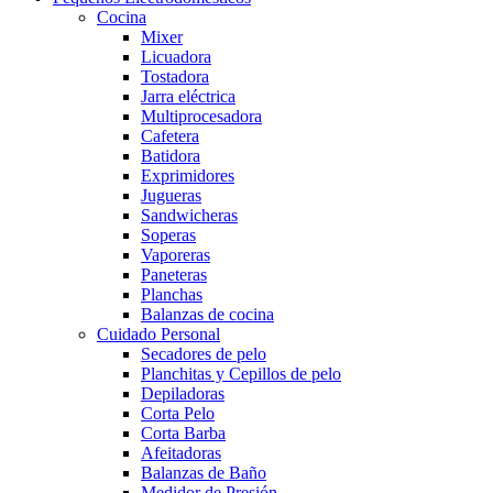
Cocina
Mixer
Licuadora
Tostadora
Jarra eléctrica
Multiprocesadora
Cafetera
Batidora
Exprimidores
Jugueras
Sandwicheras
Soperas
Vaporeras
Paneteras
Planchas
Balanzas de cocina
Cuidado Personal
Secadores de pelo
Planchitas y Cepillos de pelo
Depiladoras
Corta Pelo
Corta Barba
Afeitadoras
Balanzas de Baño
Medidor de Presión