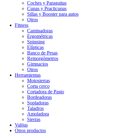
Coches y Paraguitas
Cunas y Practicunas
Sillas y Booster para autos
Otros
Fitness
Caminadoras
Ergométricas
Spinning
Elípticas
Banco de Pesas
Remorgómetros
Gimnacios
Otros
Herramientas
Motosierras
Corta cerco
Cortadora de Pasto
Bordeadoras
Sopladoras
Taladros
Amoladora
Sierras
Valijas
Otros productos