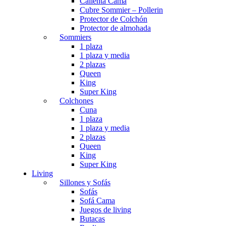
Calienta Cama
Cubre Sommier – Pollerin
Protector de Colchón
Protector de almohada
Sommiers
1 plaza
1 plaza y media
2 plazas
Queen
King
Super King
Colchones
Cuna
1 plaza
1 plaza y media
2 plazas
Queen
King
Super King
Living
Sillones y Sofás
Sofás
Sofá Cama
Juegos de living
Butacas