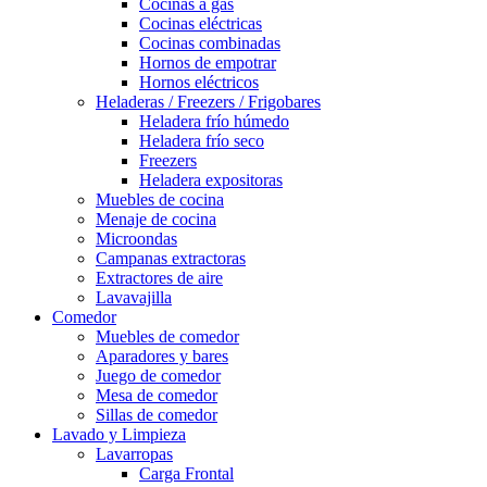
Cocinas a gas
Cocinas eléctricas
Cocinas combinadas
Hornos de empotrar
Hornos eléctricos
Heladeras / Freezers / Frigobares
Heladera frío húmedo
Heladera frío seco
Freezers
Heladera expositoras
Muebles de cocina
Menaje de cocina
Microondas
Campanas extractoras
Extractores de aire
Lavavajilla
Comedor
Muebles de comedor
Aparadores y bares
Juego de comedor
Mesa de comedor
Sillas de comedor
Lavado y Limpieza
Lavarropas
Carga Frontal