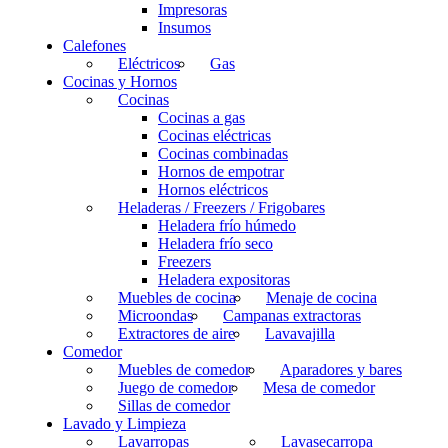
Impresoras
Insumos
Calefones
Eléctricos
Gas
Cocinas y Hornos
Cocinas
Cocinas a gas
Cocinas eléctricas
Cocinas combinadas
Hornos de empotrar
Hornos eléctricos
Heladeras / Freezers / Frigobares
Heladera frío húmedo
Heladera frío seco
Freezers
Heladera expositoras
Muebles de cocina
Menaje de cocina
Microondas
Campanas extractoras
Extractores de aire
Lavavajilla
Comedor
Muebles de comedor
Aparadores y bares
Juego de comedor
Mesa de comedor
Sillas de comedor
Lavado y Limpieza
Lavarropas
Lavasecarropa