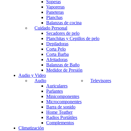
Soperas
Vaporeras
Paneteras
Planchas
Balanzas de cocina
Cuidado Personal
Secadores de pelo
Planchitas y Cepillos de pelo
Depiladoras
Corta Pelo
Corta Barba
Afeitadoras
Balanzas de Baño
Medidor de Presión
Audio y Video
Audio
Televisores
Auriculares
Parlantes
Minicomponentes
Microcomponentes
Barra de sonido
Home Teather
Radios Portátiles
Complementos
Climatización