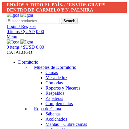
ENVÍOS A TODO EL PAÍS. / / ENVÍOS GRATIS
DENTRO DE CARMELO Y N. PALMIRA
Search
Login / Register
0
items
/
$USD
0.00
Menu
0
items
/
$USD
0.00
CATÁLOGO
Dormitorio
Muebles de Dormitorio
Camas
Mesa de luz
Cómodas
Roperos y Placares
Respaldos
Zapateras
Complementos
Ropa de Cama
Sábanas
Acolchados
Mantas – Cubre camas