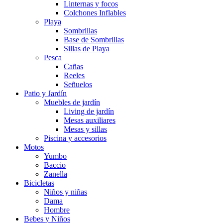
Linternas y focos
Colchones Inflables
Playa
Sombrillas
Base de Sombrillas
Sillas de Playa
Pesca
Cañas
Reeles
Señuelos
Patio y Jardín
Muebles de jardín
Living de jardín
Mesas auxiliares
Mesas y sillas
Piscina y accesorios
Motos
Yumbo
Baccio
Zanella
Bicicletas
Niños y niñas
Dama
Hombre
Bebes y Niños