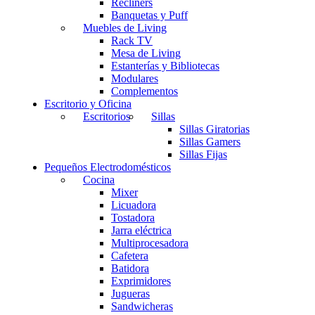
Recliners
Banquetas y Puff
Muebles de Living
Rack TV
Mesa de Living
Estanterías y Bibliotecas
Modulares
Complementos
Escritorio y Oficina
Escritorios
Sillas
Sillas Giratorias
Sillas Gamers
Sillas Fijas
Pequeños Electrodomésticos
Cocina
Mixer
Licuadora
Tostadora
Jarra eléctrica
Multiprocesadora
Cafetera
Batidora
Exprimidores
Jugueras
Sandwicheras