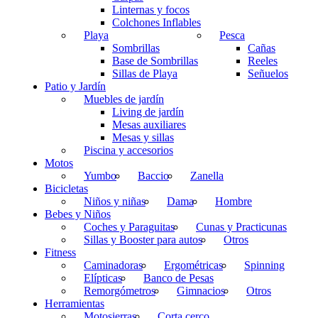
Linternas y focos
Colchones Inflables
Playa
Pesca
Sombrillas
Cañas
Base de Sombrillas
Reeles
Sillas de Playa
Señuelos
Patio y Jardín
Muebles de jardín
Living de jardín
Mesas auxiliares
Mesas y sillas
Piscina y accesorios
Motos
Yumbo
Baccio
Zanella
Bicicletas
Niños y niñas
Dama
Hombre
Bebes y Niños
Coches y Paraguitas
Cunas y Practicunas
Sillas y Booster para autos
Otros
Fitness
Caminadoras
Ergométricas
Spinning
Elípticas
Banco de Pesas
Remorgómetros
Gimnacios
Otros
Herramientas
Motosierras
Corta cerco