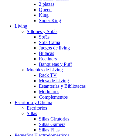
2 plazas
Queen
King
Super King
Living
Sillones y Sofás
Sofás
Sofá Cama
Juegos de living
Butacas
Recliners
Banquetas y Puff
Muebles de Living
Rack TV
Mesa de Living
Estanterías y Bibliotecas
Modulares
Complementos
Escritorio y Oficina
Escritorios
Sillas
Sillas Giratorias
Sillas Gamers
Sillas Fijas
Pequeños Electrodomésticos