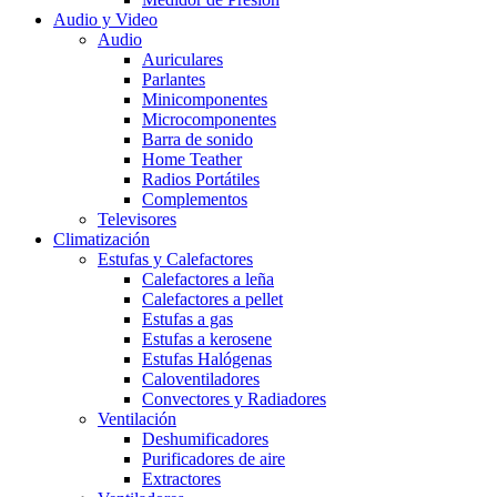
Audio y Video
Audio
Auriculares
Parlantes
Minicomponentes
Microcomponentes
Barra de sonido
Home Teather
Radios Portátiles
Complementos
Televisores
Climatización
Estufas y Calefactores
Calefactores a leña
Calefactores a pellet
Estufas a gas
Estufas a kerosene
Estufas Halógenas
Caloventiladores
Convectores y Radiadores
Ventilación
Deshumificadores
Purificadores de aire
Extractores