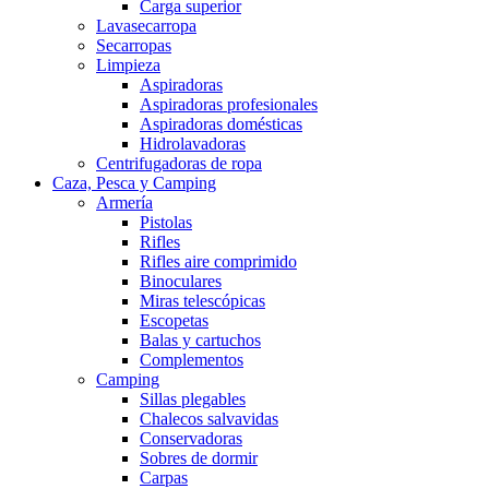
Carga superior
Lavasecarropa
Secarropas
Limpieza
Aspiradoras
Aspiradoras profesionales
Aspiradoras domésticas
Hidrolavadoras
Centrifugadoras de ropa
Caza, Pesca y Camping
Armería
Pistolas
Rifles
Rifles aire comprimido
Binoculares
Miras telescópicas
Escopetas
Balas y cartuchos
Complementos
Camping
Sillas plegables
Chalecos salvavidas
Conservadoras
Sobres de dormir
Carpas