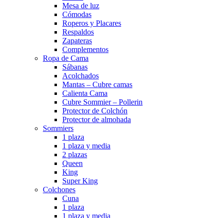
Mesa de luz
Cómodas
Roperos y Placares
Respaldos
Zapateras
Complementos
Ropa de Cama
Sábanas
Acolchados
Mantas – Cubre camas
Calienta Cama
Cubre Sommier – Pollerin
Protector de Colchón
Protector de almohada
Sommiers
1 plaza
1 plaza y media
2 plazas
Queen
King
Super King
Colchones
Cuna
1 plaza
1 plaza y media