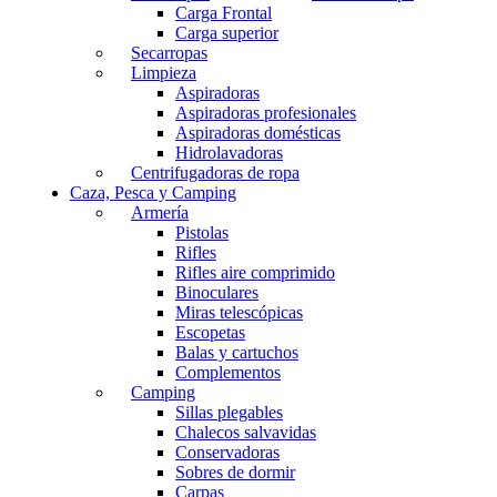
Carga Frontal
Carga superior
Secarropas
Limpieza
Aspiradoras
Aspiradoras profesionales
Aspiradoras domésticas
Hidrolavadoras
Centrifugadoras de ropa
Caza, Pesca y Camping
Armería
Pistolas
Rifles
Rifles aire comprimido
Binoculares
Miras telescópicas
Escopetas
Balas y cartuchos
Complementos
Camping
Sillas plegables
Chalecos salvavidas
Conservadoras
Sobres de dormir
Carpas