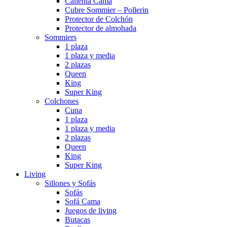
Calienta Cama
Cubre Sommier – Pollerin
Protector de Colchón
Protector de almohada
Sommiers
1 plaza
1 plaza y media
2 plazas
Queen
King
Super King
Colchones
Cuna
1 plaza
1 plaza y media
2 plazas
Queen
King
Super King
Living
Sillones y Sofás
Sofás
Sofá Cama
Juegos de living
Butacas