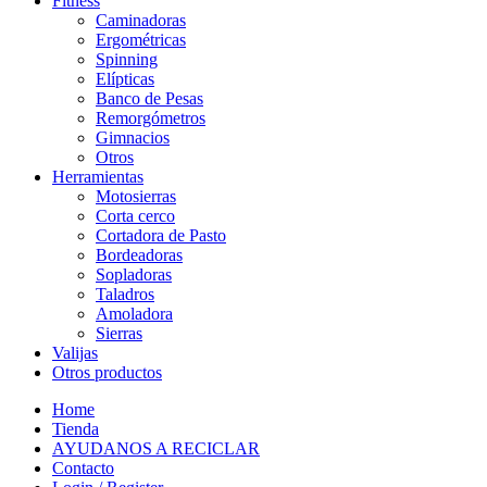
Fitness
Caminadoras
Ergométricas
Spinning
Elípticas
Banco de Pesas
Remorgómetros
Gimnacios
Otros
Herramientas
Motosierras
Corta cerco
Cortadora de Pasto
Bordeadoras
Sopladoras
Taladros
Amoladora
Sierras
Valijas
Otros productos
Home
Tienda
AYUDANOS A RECICLAR
Contacto