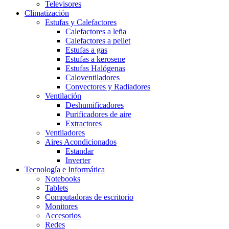
Televisores
Climatización
Estufas y Calefactores
Calefactores a leña
Calefactores a pellet
Estufas a gas
Estufas a kerosene
Estufas Halógenas
Caloventiladores
Convectores y Radiadores
Ventilación
Deshumificadores
Purificadores de aire
Extractores
Ventiladores
Aires Acondicionados
Estandar
Inverter
Tecnología e Informática
Notebooks
Tablets
Computadoras de escritorio
Monitores
Accesorios
Redes