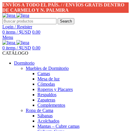
ENVÍOS A TODO EL PAÍS. / / ENVÍOS GRATIS DENTRO
DE CARMELO Y N. PALMIRA
Search
Login / Register
0
items
/
$USD
0.00
Menu
0
items
/
$USD
0.00
CATÁLOGO
Dormitorio
Muebles de Dormitorio
Camas
Mesa de luz
Cómodas
Roperos y Placares
Respaldos
Zapateras
Complementos
Ropa de Cama
Sábanas
Acolchados
Mantas – Cubre camas