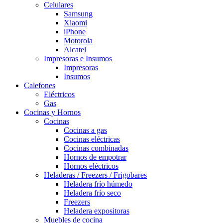
Celulares
Samsung
Xiaomi
iPhone
Motorola
Alcatel
Impresoras e Insumos
Impresoras
Insumos
Calefones
Eléctricos
Gas
Cocinas y Hornos
Cocinas
Cocinas a gas
Cocinas eléctricas
Cocinas combinadas
Hornos de empotrar
Hornos eléctricos
Heladeras / Freezers / Frigobares
Heladera frío húmedo
Heladera frío seco
Freezers
Heladera expositoras
Muebles de cocina