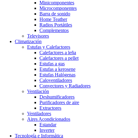
Minicomponentes
Microcomponentes
Barra de sonido
Home Teather
Radios Portátiles
Complementos
Televisores
Climatización
Estufas y Calefactores
Calefactores a leña
Calefactores a pellet
Estufas a gas
Estufas a kerosene
Estufas Halógenas
Caloventiladores
Convectores y Radiadores
Ventilación
Deshumificadores
Purificadores de aire
Extractores
Ventiladores
Aires Acondicionados
Estandar
Inverter
Tecnología e Informática