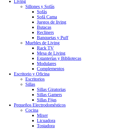
Living
Sillones y Sofás
Sofás
Sofá Cama
Juegos de living
Butacas
Recliners
Banquetas y Puff
Muebles de Living
Rack TV
Mesa de Living
Estanterías y Bibliotecas
Modulares
Complementos
Escritorio y Oficina
Escritorios
Sillas
Sillas Giratorias
Sillas Gamers
Sillas Fijas
Pequeños Electrodomésticos
Cocina
Mixer
Licuadora
Tostadora