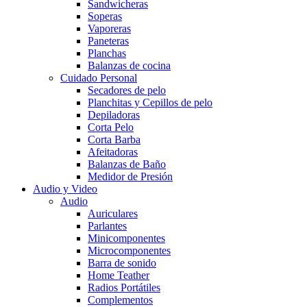
Sandwicheras
Soperas
Vaporeras
Paneteras
Planchas
Balanzas de cocina
Cuidado Personal
Secadores de pelo
Planchitas y Cepillos de pelo
Depiladoras
Corta Pelo
Corta Barba
Afeitadoras
Balanzas de Baño
Medidor de Presión
Audio y Video
Audio
Auriculares
Parlantes
Minicomponentes
Microcomponentes
Barra de sonido
Home Teather
Radios Portátiles
Complementos