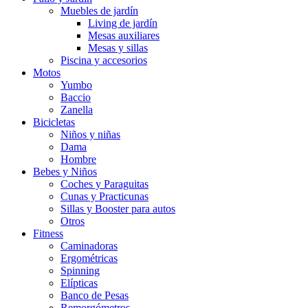
Muebles de jardín
Living de jardín
Mesas auxiliares
Mesas y sillas
Piscina y accesorios
Motos
Yumbo
Baccio
Zanella
Bicicletas
Niños y niñas
Dama
Hombre
Bebes y Niños
Coches y Paraguitas
Cunas y Practicunas
Sillas y Booster para autos
Otros
Fitness
Caminadoras
Ergométricas
Spinning
Elípticas
Banco de Pesas
Remorgómetros