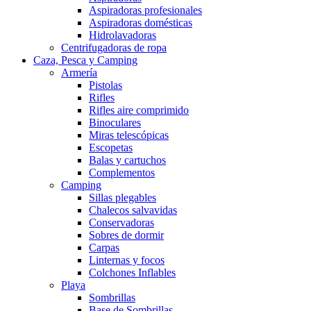
Aspiradoras profesionales
Aspiradoras domésticas
Hidrolavadoras
Centrifugadoras de ropa
Caza, Pesca y Camping
Armería
Pistolas
Rifles
Rifles aire comprimido
Binoculares
Miras telescópicas
Escopetas
Balas y cartuchos
Complementos
Camping
Sillas plegables
Chalecos salvavidas
Conservadoras
Sobres de dormir
Carpas
Linternas y focos
Colchones Inflables
Playa
Sombrillas
Base de Sombrillas