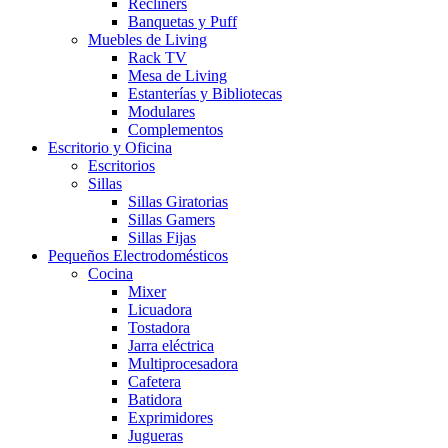
Recliners
Banquetas y Puff
Muebles de Living
Rack TV
Mesa de Living
Estanterías y Bibliotecas
Modulares
Complementos
Escritorio y Oficina
Escritorios
Sillas
Sillas Giratorias
Sillas Gamers
Sillas Fijas
Pequeños Electrodomésticos
Cocina
Mixer
Licuadora
Tostadora
Jarra eléctrica
Multiprocesadora
Cafetera
Batidora
Exprimidores
Jugueras