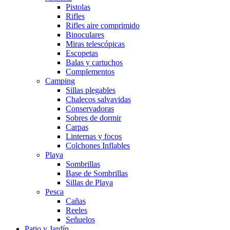
Pistolas
Rifles
Rifles aire comprimido
Binoculares
Miras telescópicas
Escopetas
Balas y cartuchos
Complementos
Camping
Sillas plegables
Chalecos salvavidas
Conservadoras
Sobres de dormir
Carpas
Linternas y focos
Colchones Inflables
Playa
Sombrillas
Base de Sombrillas
Sillas de Playa
Pesca
Cañas
Reeles
Señuelos
Patio y Jardín