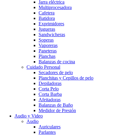
Jarra eléctrica
Multiprocesadora
Cafetera
Batidora
Exprimidores
Jugueras
Sandwicheras
Soperas
Vaporeras
Paneteras
Planchas
Balanzas de cocina
Cuidado Personal
Secadores de pelo
Planchitas y Cepillos de pelo
Depiladoras
Corta Pelo
Corta Barba
Afeitadoras
Balanzas de Baño
Medidor de Presión
Audio y Video
Audio
Auriculares
Parlantes