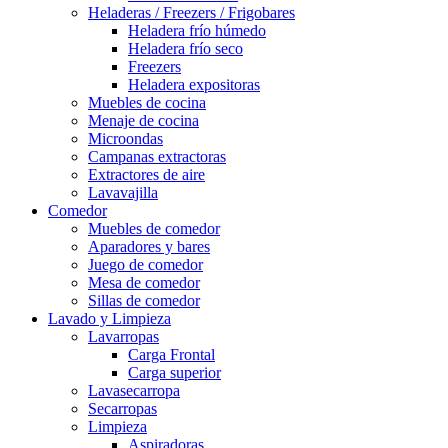
Heladeras / Freezers / Frigobares
Heladera frío húmedo
Heladera frío seco
Freezers
Heladera expositoras
Muebles de cocina
Menaje de cocina
Microondas
Campanas extractoras
Extractores de aire
Lavavajilla
Comedor
Muebles de comedor
Aparadores y bares
Juego de comedor
Mesa de comedor
Sillas de comedor
Lavado y Limpieza
Lavarropas
Carga Frontal
Carga superior
Lavasecarropa
Secarropas
Limpieza
Aspiradoras