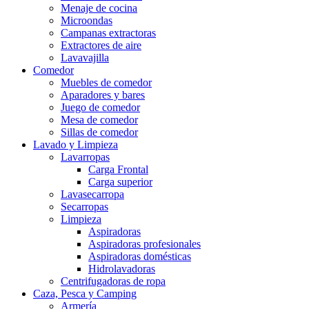
Menaje de cocina
Microondas
Campanas extractoras
Extractores de aire
Lavavajilla
Comedor
Muebles de comedor
Aparadores y bares
Juego de comedor
Mesa de comedor
Sillas de comedor
Lavado y Limpieza
Lavarropas
Carga Frontal
Carga superior
Lavasecarropa
Secarropas
Limpieza
Aspiradoras
Aspiradoras profesionales
Aspiradoras domésticas
Hidrolavadoras
Centrifugadoras de ropa
Caza, Pesca y Camping
Armería