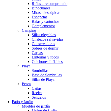
Rifles aire comprimido
Binoculares
Miras telescópicas
Escopetas
Balas y cartuchos
Complementos
Camping
Sillas plegables
Chalecos salvavidas
Conservadoras
Sobres de dormir
Carpas
Linternas y focos
Colchones Inflables
Playa
Sombrillas
Base de Sombrillas
Sillas de Playa
Pesca
Cañas
Reeles
Señuelos
Patio y Jardín
Muebles de jardín
Living de jardín