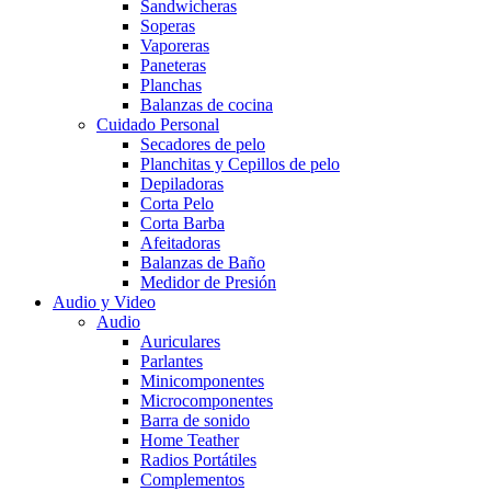
Sandwicheras
Soperas
Vaporeras
Paneteras
Planchas
Balanzas de cocina
Cuidado Personal
Secadores de pelo
Planchitas y Cepillos de pelo
Depiladoras
Corta Pelo
Corta Barba
Afeitadoras
Balanzas de Baño
Medidor de Presión
Audio y Video
Audio
Auriculares
Parlantes
Minicomponentes
Microcomponentes
Barra de sonido
Home Teather
Radios Portátiles
Complementos