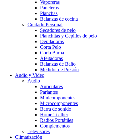
Vaporeras
Paneteras
Planchas
Balanzas de cocina
Cuidado Personal
Secadores de pelo
Planchitas y Cepillos de pelo
Depiladoras
Corta Pelo
Corta Barba
Afeitadoras
Balanzas de Baño
Medidor de Presión
Audio y Video
Audio
Auriculares
Parlantes
Minicomponentes
Microcomponentes
Barra de sonido
Home Teather
Radios Portátiles
Complementos
Televisores
Climatización