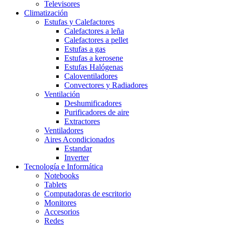
Televisores
Climatización
Estufas y Calefactores
Calefactores a leña
Calefactores a pellet
Estufas a gas
Estufas a kerosene
Estufas Halógenas
Caloventiladores
Convectores y Radiadores
Ventilación
Deshumificadores
Purificadores de aire
Extractores
Ventiladores
Aires Acondicionados
Estandar
Inverter
Tecnología e Informática
Notebooks
Tablets
Computadoras de escritorio
Monitores
Accesorios
Redes