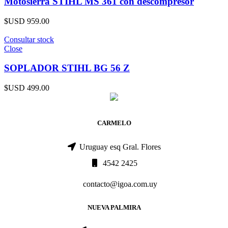
Motosierra STIHL MS 361 con descompresor
$USD
959.00
Consultar stock
Close
SOPLADOR STIHL BG 56 Z
$USD
499.00
CARMELO
Uruguay esq Gral. Flores
4542 2425
contacto@igoa.com.uy
NUEVA PALMIRA