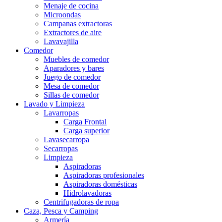
Menaje de cocina
Microondas
Campanas extractoras
Extractores de aire
Lavavajilla
Comedor
Muebles de comedor
Aparadores y bares
Juego de comedor
Mesa de comedor
Sillas de comedor
Lavado y Limpieza
Lavarropas
Carga Frontal
Carga superior
Lavasecarropa
Secarropas
Limpieza
Aspiradoras
Aspiradoras profesionales
Aspiradoras domésticas
Hidrolavadoras
Centrifugadoras de ropa
Caza, Pesca y Camping
Armería