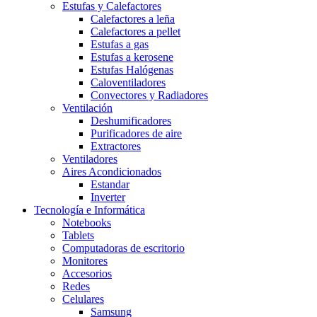
Estufas y Calefactores
Calefactores a leña
Calefactores a pellet
Estufas a gas
Estufas a kerosene
Estufas Halógenas
Caloventiladores
Convectores y Radiadores
Ventilación
Deshumificadores
Purificadores de aire
Extractores
Ventiladores
Aires Acondicionados
Estandar
Inverter
Tecnología e Informática
Notebooks
Tablets
Computadoras de escritorio
Monitores
Accesorios
Redes
Celulares
Samsung