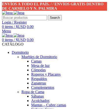
ENVÍOS A TODO EL PAÍS. / / ENVÍOS GRATIS DENTRO
DE CARMELO Y N. PALMIRA
Search
Login / Register
0
items
/
$USD
0.00
Menu
0
items
/
$USD
0.00
CATÁLOGO
Dormitorio
Muebles de Dormitorio
Camas
Mesa de luz
Cómodas
Roperos y Placares
Respaldos
Zapateras
Complementos
Ropa de Cama
Sábanas
Acolchados
Mantas – Cubre camas