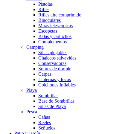
Pistolas
Rifles
Rifles aire comprimido
Binoculares
Miras telescópicas
Escopetas
Balas y cartuchos
Complementos
Camping
Sillas plegables
Chalecos salvavidas
Conservadoras
Sobres de dormir
Carpas
Linternas y focos
Colchones Inflables
Playa
Sombrillas
Base de Sombrillas
Sillas de Playa
Pesca
Cañas
Reeles
Señuelos
Patio y Jardín