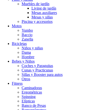
Muebles de jardín
Living de jardín
Mesas auxiliares
Mesas y sillas
Piscina y accesorios
Motos
Yumbo
Baccio
Zanella
Bicicletas
Niños y niñas
Dama
Hombre
Bebes y Niños
Coches y Paraguitas
Cunas y Practicunas
Sillas y Booster para autos
Otros
Fitness
Caminadoras
Ergométricas
Spinning
Elípticas
Banco de Pesas
Remorgómetros