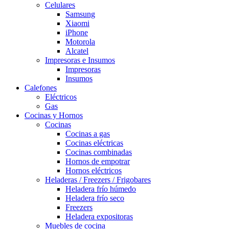
Celulares
Samsung
Xiaomi
iPhone
Motorola
Alcatel
Impresoras e Insumos
Impresoras
Insumos
Calefones
Eléctricos
Gas
Cocinas y Hornos
Cocinas
Cocinas a gas
Cocinas eléctricas
Cocinas combinadas
Hornos de empotrar
Hornos eléctricos
Heladeras / Freezers / Frigobares
Heladera frío húmedo
Heladera frío seco
Freezers
Heladera expositoras
Muebles de cocina