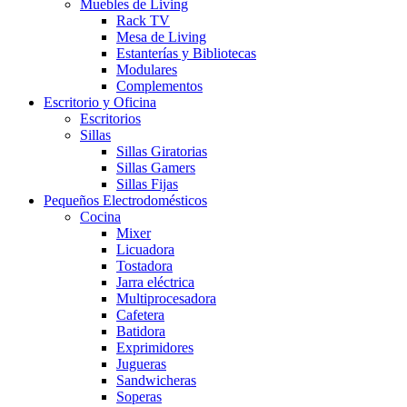
Muebles de Living
Rack TV
Mesa de Living
Estanterías y Bibliotecas
Modulares
Complementos
Escritorio y Oficina
Escritorios
Sillas
Sillas Giratorias
Sillas Gamers
Sillas Fijas
Pequeños Electrodomésticos
Cocina
Mixer
Licuadora
Tostadora
Jarra eléctrica
Multiprocesadora
Cafetera
Batidora
Exprimidores
Jugueras
Sandwicheras
Soperas