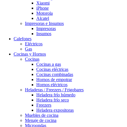
Xiaomi
iPhone
Motorola
Alcatel
Impresoras e Insumos
Impresoras
Insumos
Calefones
Eléctricos
Gas
Cocinas y Hornos
Cocinas
Cocinas a gas
Cocinas eléctricas
Cocinas combinadas
Hornos de empotrar
Hornos eléctricos
Heladeras / Freezers / Frigobares
Heladera frío húmedo
Heladera frío seco
Freezers
Heladera expositoras
Muebles de cocina
Menaje de cocina
Microondas