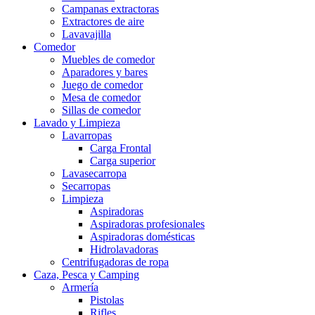
Campanas extractoras
Extractores de aire
Lavavajilla
Comedor
Muebles de comedor
Aparadores y bares
Juego de comedor
Mesa de comedor
Sillas de comedor
Lavado y Limpieza
Lavarropas
Carga Frontal
Carga superior
Lavasecarropa
Secarropas
Limpieza
Aspiradoras
Aspiradoras profesionales
Aspiradoras domésticas
Hidrolavadoras
Centrifugadoras de ropa
Caza, Pesca y Camping
Armería
Pistolas
Rifles