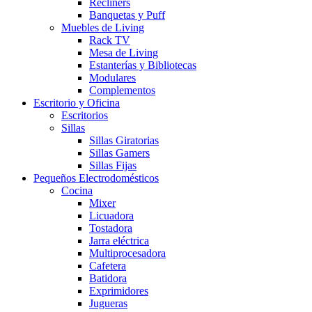
Recliners
Banquetas y Puff
Muebles de Living
Rack TV
Mesa de Living
Estanterías y Bibliotecas
Modulares
Complementos
Escritorio y Oficina
Escritorios
Sillas
Sillas Giratorias
Sillas Gamers
Sillas Fijas
Pequeños Electrodomésticos
Cocina
Mixer
Licuadora
Tostadora
Jarra eléctrica
Multiprocesadora
Cafetera
Batidora
Exprimidores
Jugueras