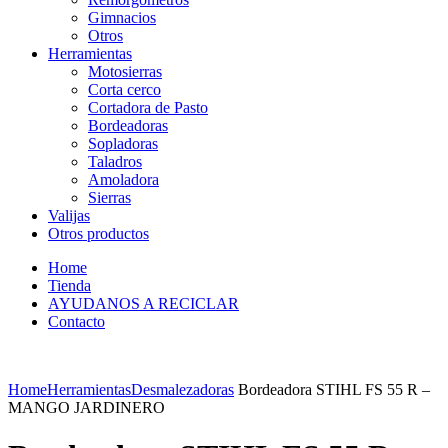
Gimnacios
Otros
Herramientas
Motosierras
Corta cerco
Cortadora de Pasto
Bordeadoras
Sopladoras
Taladros
Amoladora
Sierras
Valijas
Otros productos
Home
Tienda
AYUDANOS A RECICLAR
Contacto
Home
Herramientas
Desmalezadoras
Bordeadora STIHL FS 55 R –
MANGO JARDINERO