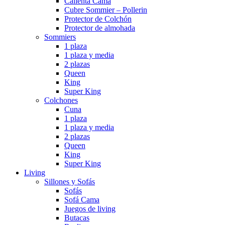
Calienta Cama
Cubre Sommier – Pollerin
Protector de Colchón
Protector de almohada
Sommiers
1 plaza
1 plaza y media
2 plazas
Queen
King
Super King
Colchones
Cuna
1 plaza
1 plaza y media
2 plazas
Queen
King
Super King
Living
Sillones y Sofás
Sofás
Sofá Cama
Juegos de living
Butacas