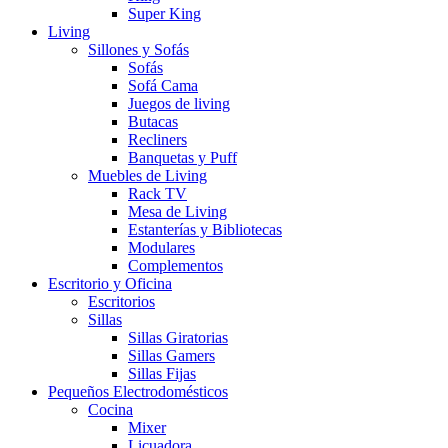
Super King
Living
Sillones y Sofás
Sofás
Sofá Cama
Juegos de living
Butacas
Recliners
Banquetas y Puff
Muebles de Living
Rack TV
Mesa de Living
Estanterías y Bibliotecas
Modulares
Complementos
Escritorio y Oficina
Escritorios
Sillas
Sillas Giratorias
Sillas Gamers
Sillas Fijas
Pequeños Electrodomésticos
Cocina
Mixer
Licuadora