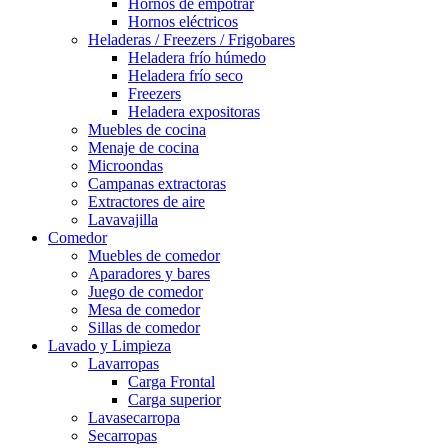
Hornos de empotrar
Hornos eléctricos
Heladeras / Freezers / Frigobares
Heladera frío húmedo
Heladera frío seco
Freezers
Heladera expositoras
Muebles de cocina
Menaje de cocina
Microondas
Campanas extractoras
Extractores de aire
Lavavajilla
Comedor
Muebles de comedor
Aparadores y bares
Juego de comedor
Mesa de comedor
Sillas de comedor
Lavado y Limpieza
Lavarropas
Carga Frontal
Carga superior
Lavasecarropa
Secarropas