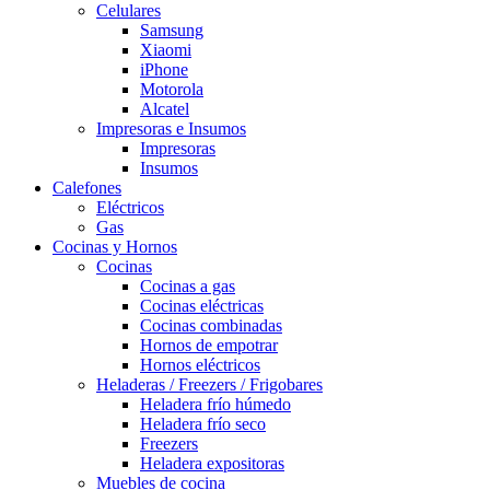
Celulares
Samsung
Xiaomi
iPhone
Motorola
Alcatel
Impresoras e Insumos
Impresoras
Insumos
Calefones
Eléctricos
Gas
Cocinas y Hornos
Cocinas
Cocinas a gas
Cocinas eléctricas
Cocinas combinadas
Hornos de empotrar
Hornos eléctricos
Heladeras / Freezers / Frigobares
Heladera frío húmedo
Heladera frío seco
Freezers
Heladera expositoras
Muebles de cocina