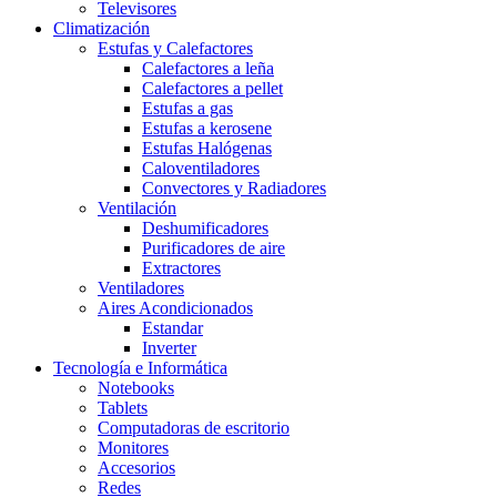
Televisores
Climatización
Estufas y Calefactores
Calefactores a leña
Calefactores a pellet
Estufas a gas
Estufas a kerosene
Estufas Halógenas
Caloventiladores
Convectores y Radiadores
Ventilación
Deshumificadores
Purificadores de aire
Extractores
Ventiladores
Aires Acondicionados
Estandar
Inverter
Tecnología e Informática
Notebooks
Tablets
Computadoras de escritorio
Monitores
Accesorios
Redes