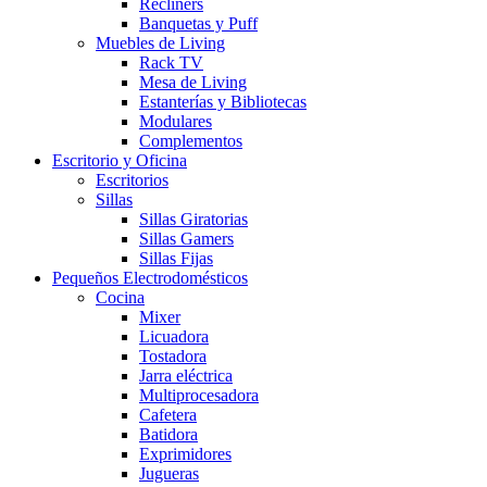
Recliners
Banquetas y Puff
Muebles de Living
Rack TV
Mesa de Living
Estanterías y Bibliotecas
Modulares
Complementos
Escritorio y Oficina
Escritorios
Sillas
Sillas Giratorias
Sillas Gamers
Sillas Fijas
Pequeños Electrodomésticos
Cocina
Mixer
Licuadora
Tostadora
Jarra eléctrica
Multiprocesadora
Cafetera
Batidora
Exprimidores
Jugueras