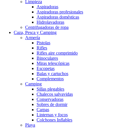
Limpieza
Aspiradoras
Aspiradoras profesionales
Aspiradoras domésticas
Hidrolavadoras
Centrifugadoras de ropa
Caza, Pesca y Camping
Armería
Pistolas
Rifles
Rifles aire comprimido
Binoculares
Miras telescópicas
Escopetas
Balas y cartuchos
Complementos
Camping
Sillas plegables
Chalecos salvavidas
Conservadoras
Sobres de dormir
Carpas
Linternas y focos
Colchones Inflables
Playa