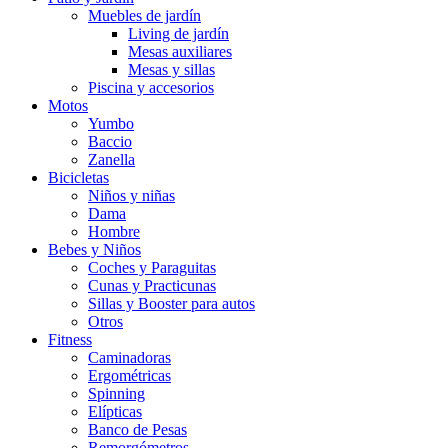
Muebles de jardín
Living de jardín
Mesas auxiliares
Mesas y sillas
Piscina y accesorios
Motos
Yumbo
Baccio
Zanella
Bicicletas
Niños y niñas
Dama
Hombre
Bebes y Niños
Coches y Paraguitas
Cunas y Practicunas
Sillas y Booster para autos
Otros
Fitness
Caminadoras
Ergométricas
Spinning
Elípticas
Banco de Pesas
Remorgómetros