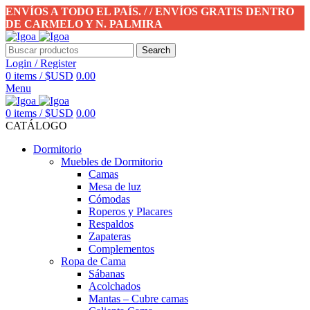
ENVÍOS A TODO EL PAÍS. / / ENVÍOS GRATIS DENTRO
DE CARMELO Y N. PALMIRA
Search
Login / Register
0
items
/
$USD
0.00
Menu
0
items
/
$USD
0.00
CATÁLOGO
Dormitorio
Muebles de Dormitorio
Camas
Mesa de luz
Cómodas
Roperos y Placares
Respaldos
Zapateras
Complementos
Ropa de Cama
Sábanas
Acolchados
Mantas – Cubre camas