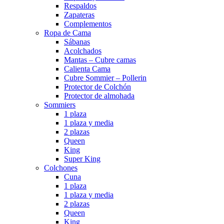
Respaldos
Zapateras
Complementos
Ropa de Cama
Sábanas
Acolchados
Mantas – Cubre camas
Calienta Cama
Cubre Sommier – Pollerin
Protector de Colchón
Protector de almohada
Sommiers
1 plaza
1 plaza y media
2 plazas
Queen
King
Super King
Colchones
Cuna
1 plaza
1 plaza y media
2 plazas
Queen
King