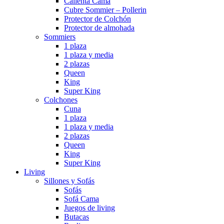
Calienta Cama
Cubre Sommier – Pollerin
Protector de Colchón
Protector de almohada
Sommiers
1 plaza
1 plaza y media
2 plazas
Queen
King
Super King
Colchones
Cuna
1 plaza
1 plaza y media
2 plazas
Queen
King
Super King
Living
Sillones y Sofás
Sofás
Sofá Cama
Juegos de living
Butacas