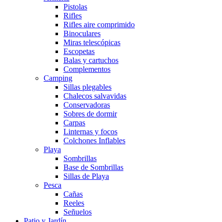
Pistolas
Rifles
Rifles aire comprimido
Binoculares
Miras telescópicas
Escopetas
Balas y cartuchos
Complementos
Camping
Sillas plegables
Chalecos salvavidas
Conservadoras
Sobres de dormir
Carpas
Linternas y focos
Colchones Inflables
Playa
Sombrillas
Base de Sombrillas
Sillas de Playa
Pesca
Cañas
Reeles
Señuelos
Patio y Jardín