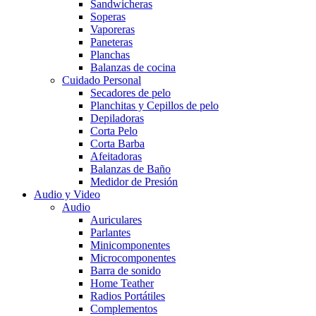
Sandwicheras
Soperas
Vaporeras
Paneteras
Planchas
Balanzas de cocina
Cuidado Personal
Secadores de pelo
Planchitas y Cepillos de pelo
Depiladoras
Corta Pelo
Corta Barba
Afeitadoras
Balanzas de Baño
Medidor de Presión
Audio y Video
Audio
Auriculares
Parlantes
Minicomponentes
Microcomponentes
Barra de sonido
Home Teather
Radios Portátiles
Complementos