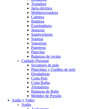
Tostadora
Jarra eléctrica
Multiprocesadora
Cafetera
Batidora
Exprimidores
Jugueras
Sandwicheras
Soperas
Vaporeras
Paneteras
Planchas
Balanzas de cocina
Cuidado Personal
Secadores de pelo
Planchitas y Cepillos de pelo
Depiladoras
Corta Pelo
Corta Barba
Afeitadoras
Balanzas de Baño
Medidor de Presión
Audio y Video
Audio
Auriculares