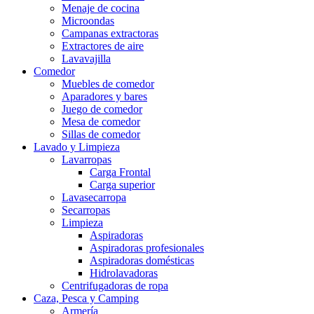
Menaje de cocina
Microondas
Campanas extractoras
Extractores de aire
Lavavajilla
Comedor
Muebles de comedor
Aparadores y bares
Juego de comedor
Mesa de comedor
Sillas de comedor
Lavado y Limpieza
Lavarropas
Carga Frontal
Carga superior
Lavasecarropa
Secarropas
Limpieza
Aspiradoras
Aspiradoras profesionales
Aspiradoras domésticas
Hidrolavadoras
Centrifugadoras de ropa
Caza, Pesca y Camping
Armería