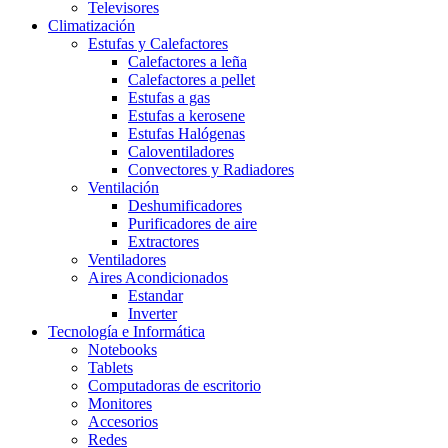
Televisores
Climatización
Estufas y Calefactores
Calefactores a leña
Calefactores a pellet
Estufas a gas
Estufas a kerosene
Estufas Halógenas
Caloventiladores
Convectores y Radiadores
Ventilación
Deshumificadores
Purificadores de aire
Extractores
Ventiladores
Aires Acondicionados
Estandar
Inverter
Tecnología e Informática
Notebooks
Tablets
Computadoras de escritorio
Monitores
Accesorios
Redes