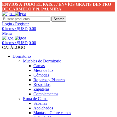
ENVÍOS A TODO EL PAÍS. / / ENVÍOS GRATIS DENTRO
DE CARMELO Y N. PALMIRA
Search
Login / Register
0
items
/
$USD
0.00
Menu
0
items
/
$USD
0.00
CATÁLOGO
Dormitorio
Muebles de Dormitorio
Camas
Mesa de luz
Cómodas
Roperos y Placares
Respaldos
Zapateras
Complementos
Ropa de Cama
Sábanas
Acolchados
Mantas – Cubre camas