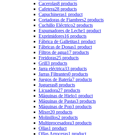
Cacerolas
8 products
Cafetera
28 products
Capuchineras
1 product
Cortadoras de Fiambres
2 products
Cuchillo Eléctrico
2 products
Espumadores de Leche
1 product
Exprimidores
16 products
Fábrica de Galletitas
1 product
Fábricas de Donas
1 product
Filtros de agua
17 products
Freidoras
25 products
Grill
3 products
Jarra eléctrica
33 products
Jarras Filtrantes
0 products
Juegos de Batería
7 products
Jugueras
8 products
Licuadora
27 products
Máquinas de Hielo
1 product
Máquinas de Pastas
3 products
Máquinas de Pop
3 products
Mixer
20 products
Molinillos
2 products
Multiprocesadora
3 products
Ollas
1 product
Ollas Arroceras
1 product