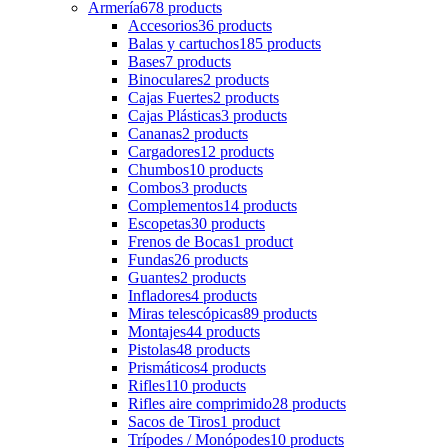
Armería
678 products
Accesorios
36 products
Balas y cartuchos
185 products
Bases
7 products
Binoculares
2 products
Cajas Fuertes
2 products
Cajas Plásticas
3 products
Cananas
2 products
Cargadores
12 products
Chumbos
10 products
Combos
3 products
Complementos
14 products
Escopetas
30 products
Frenos de Bocas
1 product
Fundas
26 products
Guantes
2 products
Infladores
4 products
Miras telescópicas
89 products
Montajes
44 products
Pistolas
48 products
Prismáticos
4 products
Rifles
110 products
Rifles aire comprimido
28 products
Sacos de Tiros
1 product
Trípodes / Monópodes
10 products