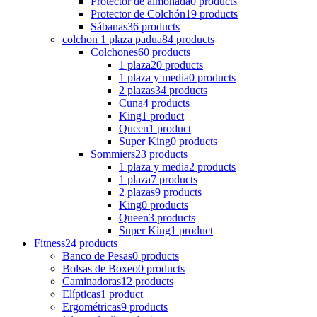
Protector de almohada
0 products
Protector de Colchón
19 products
Sábanas
36 products
colchon 1 plaza padua
84 products
Colchones
60 products
1 plaza
20 products
1 plaza y media
0 products
2 plazas
34 products
Cuna
4 products
King
1 product
Queen
1 product
Super King
0 products
Sommiers
23 products
1 plaza y media
2 products
1 plaza
7 products
2 plazas
9 products
King
0 products
Queen
3 products
Super King
1 product
Fitness
24 products
Banco de Pesas
0 products
Bolsas de Boxeo
0 products
Caminadoras
12 products
Elípticas
1 product
Ergométricas
9 products