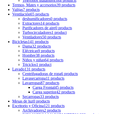
Teléfonos inalámbricos
4 products
Termos, Mates y accesorios
39 products
Valijas
7 products
Ventilación
65 products
deshumificadores
0 products
Extractores
14 products
Purificadores de aire
0 products
Turbocirculadores
1 product
Ventiladores
50 products
Bicicletas
141 products
Dama
32 products
Eléctricas
9 products
Hombre
38 products
Niños y niñas
64 products
Triciclos
1 product
Lavado
131 products
Centrifugadoras de ropa
6 products
Lavasecarropa
11 products
Lavarropas
87 products
Carga Frontal
45 products
Carga superior
42 products
Secarropas
33 products
Mesas de luz
0 products
Escritorio y Oficina
121 products
Archivadores
2 products