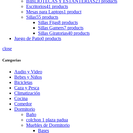
BIBLIOTECAS Y ESTANTERIAS
23 products
Escritorios
41 products
Mesas para Laptops
1 product
Sillas
55 products
Sillas Fijas
8 products
Sillas Gamers
7 products
Sillas Giratorias
40 products
Juego de Patio
0 products
close
Categorias
Audio y Video
Bebes y Niños
Bicicletas
Caza y Pesca
Climatización
Cocina
Comedor
Dormitorio
Baño
colchon 1 plaza padua
Muebles de Dormitorio
Bases