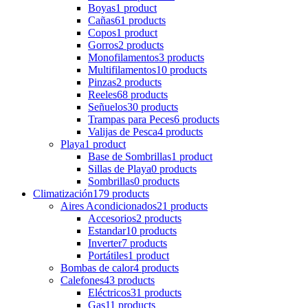
Boyas
1 product
Cañas
61 products
Copos
1 product
Gorros
2 products
Monofilamentos
3 products
Multifilamentos
10 products
Pinzas
2 products
Reeles
68 products
Señuelos
30 products
Trampas para Peces
6 products
Valijas de Pesca
4 products
Playa
1 product
Base de Sombrillas
1 product
Sillas de Playa
0 products
Sombrillas
0 products
Climatización
179 products
Aires Acondicionados
21 products
Accesorios
2 products
Estandar
10 products
Inverter
7 products
Portátiles
1 product
Bombas de calor
4 products
Calefones
43 products
Eléctricos
31 products
Gas
11 products