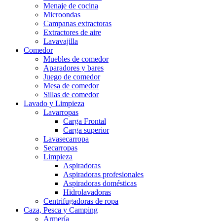
Menaje de cocina
Microondas
Campanas extractoras
Extractores de aire
Lavavajilla
Comedor
Muebles de comedor
Aparadores y bares
Juego de comedor
Mesa de comedor
Sillas de comedor
Lavado y Limpieza
Lavarropas
Carga Frontal
Carga superior
Lavasecarropa
Secarropas
Limpieza
Aspiradoras
Aspiradoras profesionales
Aspiradoras domésticas
Hidrolavadoras
Centrifugadoras de ropa
Caza, Pesca y Camping
Armería