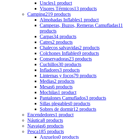
Uncles
1 product
Visores Térmicos
13 products
Camping
219 products
Almohadas Inflables
1 product
Camperas, Buzos, Remeras Camufladas
11
products
Carpas
34 products
Catres
2 products
Chalecos salvavidas
2 products
Colchones Inflables
9 products
Conservadoras
23 products
Cuchillos
30 products
Infladores
3 products
Linternas y focos
79 products
Medias
2 products
Mesas
6 products
Mochilas
1 product
Pantalones Camuflados
3 products
Sillas plegables
0 products
Sobres de dormir
12 products
Encendedores
1 product
Náutica
8 products
Navajas
6 products
Pesca
185 products
Anzuelos
0 products