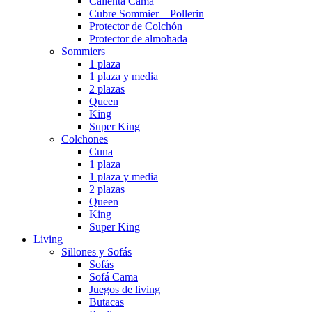
Calienta Cama
Cubre Sommier – Pollerin
Protector de Colchón
Protector de almohada
Sommiers
1 plaza
1 plaza y media
2 plazas
Queen
King
Super King
Colchones
Cuna
1 plaza
1 plaza y media
2 plazas
Queen
King
Super King
Living
Sillones y Sofás
Sofás
Sofá Cama
Juegos de living
Butacas