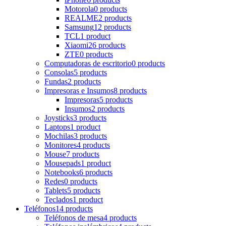
Motorola
0 products
REALME
2 products
Samsung
12 products
TCL
1 product
Xiaomi
26 products
ZTE
0 products
Computadoras de escritorio
0 products
Consolas
5 products
Fundas
2 products
Impresoras e Insumos
8 products
Impresoras
5 products
Insumos
2 products
Joysticks
3 products
Laptops
1 product
Mochilas
3 products
Monitores
4 products
Mouse
7 products
Mousepads
1 product
Notebooks
6 products
Redes
0 products
Tablets
5 products
Teclados
1 product
Teléfonos
14 products
Teléfonos de mesa
4 products