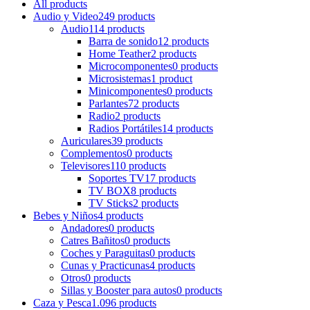
All
products
Audio y Video
249 products
Audio
114 products
Barra de sonido
12 products
Home Teather
2 products
Microcomponentes
0 products
Microsistemas
1 product
Minicomponentes
0 products
Parlantes
72 products
Radio
2 products
Radios Portátiles
14 products
Auriculares
39 products
Complementos
0 products
Televisores
110 products
Soportes TV
17 products
TV BOX
8 products
TV Sticks
2 products
Bebes y Niños
4 products
Andadores
0 products
Catres Bañitos
0 products
Coches y Paraguitas
0 products
Cunas y Practicunas
4 products
Otros
0 products
Sillas y Booster para autos
0 products
Caza y Pesca
1.096 products