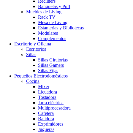
Recliners
Banquetas y Puff
Muebles de Living
Rack TV
Mesa de Living
Estanterías y Bibliotecas
Modulares
Complementos
Escritorio y Oficina
Escritorios
Sillas
Sillas Giratorias
Sillas Gamers
Sillas Fijas
Pequeños Electrodomésticos
Cocina
Mixer
Licuadora
Tostadora
Jarra eléctrica
Multiprocesadora
Cafetera
Batidora
Exprimidores
Jugueras