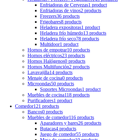
Enfriadoras de Cervezas
1 product
Enfriadoras de vinos
2 products
Freezers
36 products
Frigobares
8 products
Heladera expositoras
1 product
Heladera frío húmedo
13 products
Heladera frío seco
78 products
Multidoor
1 product
Hornos de empotrar
10 products
Hornos eléctricos
23 products
Hornos Halógenos
0 products
Hornos Multifunción
2 products
Lavavajilla
14 products
Menaje de cocina
0 products
Microondas
50 products
Soportes Microondas
1 product
Muebles de cocina
118 products
Purificadores
1 product
Comedor
121 products
Bancos
0 products
Muebles de comedor
116 products
Aparadores y bares
26 products
Butacas
4 products
Juego de comedor
55 products
Mesa de comedor
10 products