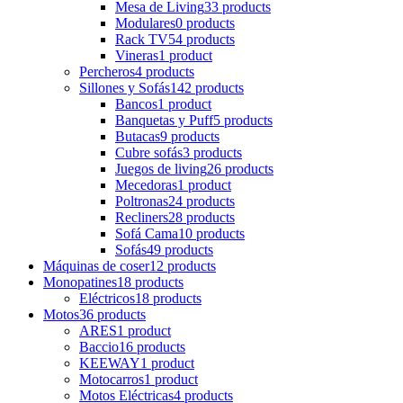
Mesa de Living
33 products
Modulares
0 products
Rack TV
54 products
Vineras
1 product
Percheros
4 products
Sillones y Sofás
142 products
Bancos
1 product
Banquetas y Puff
5 products
Butacas
9 products
Cubre sofás
3 products
Juegos de living
26 products
Mecedoras
1 product
Poltronas
24 products
Recliners
28 products
Sofá Cama
10 products
Sofás
49 products
Máquinas de coser
12 products
Monopatines
18 products
Eléctricos
18 products
Motos
36 products
ARES
1 product
Baccio
16 products
KEEWAY
1 product
Motocarros
1 product
Motos Eléctricas
4 products