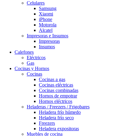
Celulares
Samsung
Xiaomi
iPhone
Motorola
Alcatel
Impresoras e Insumos
Impresoras
Insumos
Calefones
Eléctricos
Gas
Cocinas y Hornos
Cocinas
Cocinas a gas
Cocinas eléctricas
Cocinas combinadas
Hornos de empotrar
Hornos eléctricos
Heladeras / Freezers / Frigobares
Heladera frío húmedo
Heladera frío seco
Freezers
Heladera expositoras
Muebles de cocina