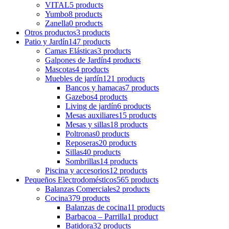
VITAL
5 products
Yumbo
8 products
Zanella
0 products
Otros productos
3 products
Patio y Jardín
147 products
Camas Elásticas
3 products
Galpones de Jardín
4 products
Mascotas
4 products
Muebles de jardín
121 products
Bancos y hamacas
7 products
Gazebos
4 products
Living de jardín
6 products
Mesas auxiliares
15 products
Mesas y sillas
18 products
Poltronas
0 products
Reposeras
20 products
Sillas
40 products
Sombrillas
14 products
Piscina y accesorios
12 products
Pequeños Electrodomésticos
565 products
Balanzas Comerciales
2 products
Cocina
379 products
Balanzas de cocina
11 products
Barbacoa – Parrilla
1 product
Batidora
32 products