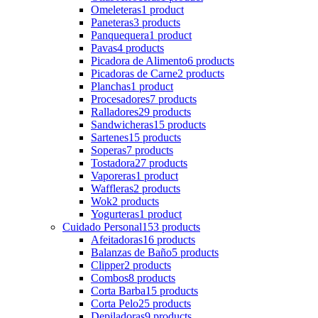
Omeleteras
1 product
Paneteras
3 products
Panquequera
1 product
Pavas
4 products
Picadora de Alimento
6 products
Picadoras de Carne
2 products
Planchas
1 product
Procesadores
7 products
Ralladores
29 products
Sandwicheras
15 products
Sartenes
15 products
Soperas
7 products
Tostadora
27 products
Vaporeras
1 product
Waffleras
2 products
Wok
2 products
Yogurteras
1 product
Cuidado Personal
153 products
Afeitadoras
16 products
Balanzas de Baño
5 products
Clipper
2 products
Combos
8 products
Corta Barba
15 products
Corta Pelo
25 products
Depiladoras
9 products