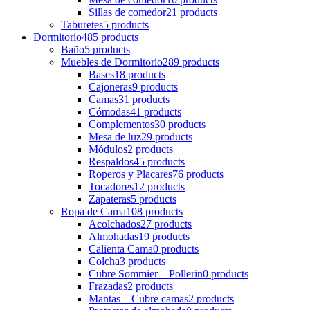
Sillas de comedor
21 products
Taburetes
5 products
Dormitorio
485 products
Baño
5 products
Muebles de Dormitorio
289 products
Bases
18 products
Cajoneras
9 products
Camas
31 products
Cómodas
41 products
Complementos
30 products
Mesa de luz
29 products
Módulos
2 products
Respaldos
45 products
Roperos y Placares
76 products
Tocadores
12 products
Zapateras
5 products
Ropa de Cama
108 products
Acolchados
27 products
Almohadas
19 products
Calienta Cama
0 products
Colcha
3 products
Cubre Sommier – Pollerin
0 products
Frazadas
2 products
Mantas – Cubre camas
2 products