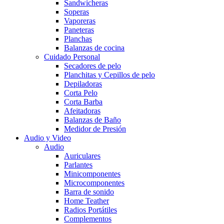
Sandwicheras
Soperas
Vaporeras
Paneteras
Planchas
Balanzas de cocina
Cuidado Personal
Secadores de pelo
Planchitas y Cepillos de pelo
Depiladoras
Corta Pelo
Corta Barba
Afeitadoras
Balanzas de Baño
Medidor de Presión
Audio y Video
Audio
Auriculares
Parlantes
Minicomponentes
Microcomponentes
Barra de sonido
Home Teather
Radios Portátiles
Complementos