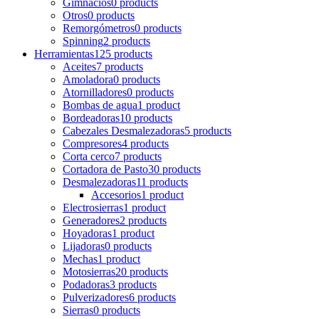
Gimnacios
0 products
Otros
0 products
Remorgómetros
0 products
Spinning
2 products
Herramientas
125 products
Aceites
7 products
Amoladora
0 products
Atornilladores
0 products
Bombas de agua
1 product
Bordeadoras
10 products
Cabezales Desmalezadoras
5 products
Compresores
4 products
Corta cerco
7 products
Cortadora de Pasto
30 products
Desmalezadoras
11 products
Accesorios
1 product
Electrosierras
1 product
Generadores
2 products
Hoyadoras
1 product
Lijadoras
0 products
Mechas
1 product
Motosierras
20 products
Podadoras
3 products
Pulverizadores
6 products
Sierras
0 products