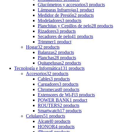
Glucómetros y accesorios
3 products
Lámparas Infrarrojas
1 product
Medidor de Presión
2 products
Modeladores
3 products
Planchitas y Cepillos de pelo
28 products
Rizadores
3 products
Secadores de pelo
41 products
Trimmer
1 product
Hogar
32 products
Balanzas
2 products
Planchas
28 products
Quitapelusas
2 products
Tecnología e Informática
131 products
Accesorios
32 products
Cables
3 products
Cargadores
3 products
Chromecast
0 products
Extensores de Wi-Fi
3 products
POWER BANK
1 product
ROUTERS
2 products
Smartwatch
17 products
Celulares
51 products
Alcatel
0 products
HONOR
4 products
iPhone
6 products