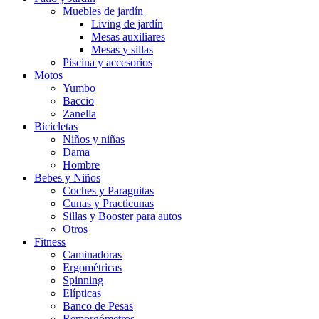
Muebles de jardín
Living de jardín
Mesas auxiliares
Mesas y sillas
Piscina y accesorios
Motos
Yumbo
Baccio
Zanella
Bicicletas
Niños y niñas
Dama
Hombre
Bebes y Niños
Coches y Paraguitas
Cunas y Practicunas
Sillas y Booster para autos
Otros
Fitness
Caminadoras
Ergométricas
Spinning
Elípticas
Banco de Pesas
Remorgómetros