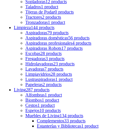
Sopladoras
12 products
Taladros
1 product
Tijeras de Podar
0 products
Tractores
2 products
Tronzadoras
1 product
Limpieza
144 products
Aspiradoras
79 products
Aspiradoras domésticas
56 products
Aspiradoras profesionales
4 products
Aspiradoras Robots
17 products
Escobas
28 products
Fregadoras
3 products
Hidrolavadoras
23 products
Lavadoras
7 products
Limpiavidrios
28 products
Lustraspiradoras
1 product
Papeleras
2 products
Living
287 products
Alfombras
1 product
Biombos
1 product
Cestos
1 product
Espejos
10 products
Muebles de Living
134 products
Complementos
33 products
Estanterías y Bibliotecas
1 product