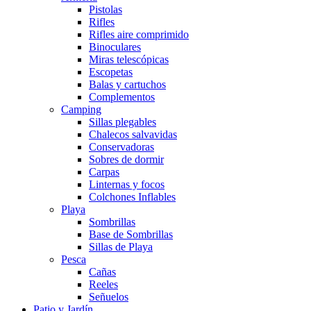
Pistolas
Rifles
Rifles aire comprimido
Binoculares
Miras telescópicas
Escopetas
Balas y cartuchos
Complementos
Camping
Sillas plegables
Chalecos salvavidas
Conservadoras
Sobres de dormir
Carpas
Linternas y focos
Colchones Inflables
Playa
Sombrillas
Base de Sombrillas
Sillas de Playa
Pesca
Cañas
Reeles
Señuelos
Patio y Jardín