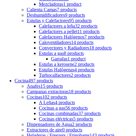
Mezcladoras
1 product
Calienta Camas
7 products
Deshumidificadores
9 products
Estufas y Calefactores
95 products
Calefactores a leña
32 products
Calefactores a pellet
11 products
Calefactores Halógenos
7 products
Caloventiladores
14 products
Convectores y Radiadores
18 products
Estufas a gas
8 products
Garrafas
1 product
Estufas a kerosene
2 products
Estufas Halógenas
4 products
Turbocalfactores
2 products
Cocina
497 products
Anafes
15 products
Campanas extractoras
18 products
Cocinas
102 products
A Leñas
4 products
Cocinas a gas
56 products
Cocinas combinadas
37 products
Cocinas eléctricas
5 products
Dispensadores de Agua
2 products
Extractores de aire
0 products
Heladeras / Freezers / Frigobares
143 products