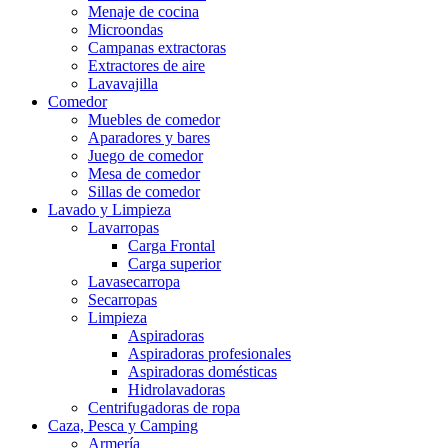
Menaje de cocina
Microondas
Campanas extractoras
Extractores de aire
Lavavajilla
Comedor
Muebles de comedor
Aparadores y bares
Juego de comedor
Mesa de comedor
Sillas de comedor
Lavado y Limpieza
Lavarropas
Carga Frontal
Carga superior
Lavasecarropa
Secarropas
Limpieza
Aspiradoras
Aspiradoras profesionales
Aspiradoras domésticas
Hidrolavadoras
Centrifugadoras de ropa
Caza, Pesca y Camping
Armería