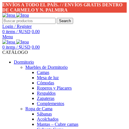
ENVÍOS A TODO EL PAÍS. / / ENVÍOS GRATIS DENTRO
DE CARMELO Y N. PALMIRA
Search
Login / Register
0
items
/
$USD
0.00
Menu
0
items
/
$USD
0.00
CATÁLOGO
Dormitorio
Muebles de Dormitorio
Camas
Mesa de luz
Cómodas
Roperos y Placares
Respaldos
Zapateras
Complementos
Ropa de Cama
Sábanas
Acolchados
Mantas – Cubre camas