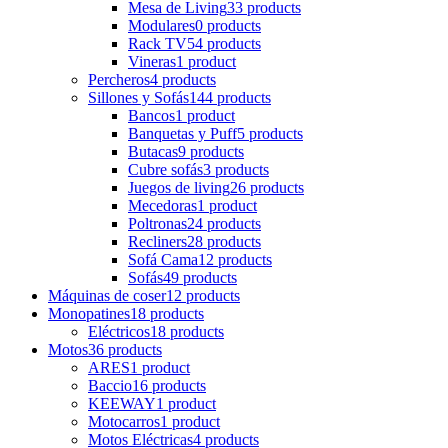
Mesa de Living
33 products
Modulares
0 products
Rack TV
54 products
Vineras
1 product
Percheros
4 products
Sillones y Sofás
144 products
Bancos
1 product
Banquetas y Puff
5 products
Butacas
9 products
Cubre sofás
3 products
Juegos de living
26 products
Mecedoras
1 product
Poltronas
24 products
Recliners
28 products
Sofá Cama
12 products
Sofás
49 products
Máquinas de coser
12 products
Monopatines
18 products
Eléctricos
18 products
Motos
36 products
ARES
1 product
Baccio
16 products
KEEWAY
1 product
Motocarros
1 product
Motos Eléctricas
4 products