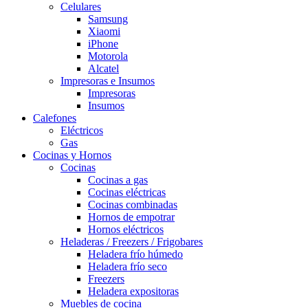
Celulares
Samsung
Xiaomi
iPhone
Motorola
Alcatel
Impresoras e Insumos
Impresoras
Insumos
Calefones
Eléctricos
Gas
Cocinas y Hornos
Cocinas
Cocinas a gas
Cocinas eléctricas
Cocinas combinadas
Hornos de empotrar
Hornos eléctricos
Heladeras / Freezers / Frigobares
Heladera frío húmedo
Heladera frío seco
Freezers
Heladera expositoras
Muebles de cocina