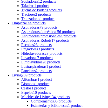
Sopladoras
12 products
Taladros
1 product
Tijeras de Podar
0 products
Tractores
2 products
Tronzadoras
1 product
Limpieza
144 products
Aspiradoras
79 products
Aspiradoras domésticas
56 products
Aspiradoras profesionales
4 products
Aspiradoras Robots
17 products
Escobas
28 products
Fregadoras
3 products
Hidrolavadoras
23 products
Lavadoras
7 products
Limpiavidrios
28 products
Lustraspiradoras
1 product
Papeleras
2 products
Living
289 products
Alfombras
1 product
Biombos
1 product
Cestos
1 product
Espejos
10 products
Muebles de Living
134 products
Complementos
33 products
Estanterías y Bibliotecas
1 product