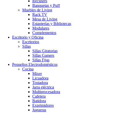
Recliners
Banquetas y Puff
Muebles de Living
Rack TV
Mesa de Living
Estanterías y Bibliotecas
Modulares
Complementos
Escritorio y Oficina
Escritorios
Sillas
Sillas Giratorias
Sillas Gamers
Sillas Fijas
Pequeños Electrodomésticos
Cocina
Mixer
Licuadora
Tostadora
Jarra eléctrica
Multiprocesadora
Cafetera
Batidora
Exprimidores
Jugueras