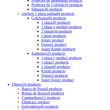
Protector de almohada
0 products
Protector de Colchón
19 products
Sábanas
36 products
colchon 1 plaza padua
84 products
Colchones
60 products
1 plaza
20 products
1 plaza y media
0 products
2 plazas
34 products
Cuna
4 products
King
1 product
Queen
1 product
Super King
0 products
Sommiers
23 products
1 plaza y media
2 products
1 plaza
7 products
2 plazas
9 products
King
0 products
Queen
3 products
Super King
1 product
Fitness
24 products
Banco de Pesas
0 products
Bolsas de Boxeo
0 products
Caminadoras
12 products
Elípticas
1 product
Ergométricas
9 products