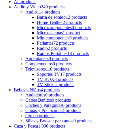
All
products
Audio y Video
249 products
Audio
114 products
Barra de sonido
12 products
Home Teather
2 products
Microcomponentes
0 products
Microsistemas
1 product
Minicomponentes
0 products
Parlantes
72 products
Radio
2 products
Radios Portátiles
14 products
Auriculares
39 products
Complementos
0 products
Televisores
110 products
Soportes TV
17 products
TV BOX
8 products
TV Sticks
2 products
Bebes y Niños
4 products
Andadores
0 products
Catres Bañitos
0 products
Coches y Paraguitas
0 products
Cunas y Practicunas
4 products
Otros
0 products
Sillas y Booster para autos
0 products
Caza y Pesca
1.096 products