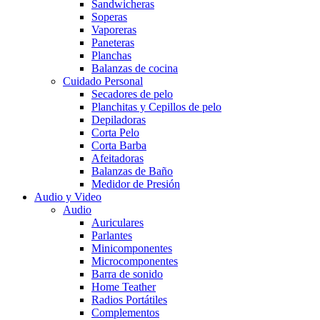
Sandwicheras
Soperas
Vaporeras
Paneteras
Planchas
Balanzas de cocina
Cuidado Personal
Secadores de pelo
Planchitas y Cepillos de pelo
Depiladoras
Corta Pelo
Corta Barba
Afeitadoras
Balanzas de Baño
Medidor de Presión
Audio y Video
Audio
Auriculares
Parlantes
Minicomponentes
Microcomponentes
Barra de sonido
Home Teather
Radios Portátiles
Complementos