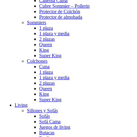
Calienta Cama
Cubre Sommier – Pollerin
Protector de Colchón
Protector de almohada
Sommiers
1 plaza
1 plaza y media
2 plazas
Queen
King
Super King
Colchones
Cuna
1 plaza
1 plaza y media
2 plazas
Queen
King
Super King
Living
Sillones y Sofás
Sofás
Sofá Cama
Juegos de living
Butacas