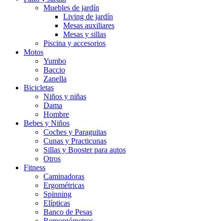
Muebles de jardín
Living de jardín
Mesas auxiliares
Mesas y sillas
Piscina y accesorios
Motos
Yumbo
Baccio
Zanella
Bicicletas
Niños y niñas
Dama
Hombre
Bebes y Niños
Coches y Paraguitas
Cunas y Practicunas
Sillas y Booster para autos
Otros
Fitness
Caminadoras
Ergométricas
Spinning
Elípticas
Banco de Pesas
Remorgómetros