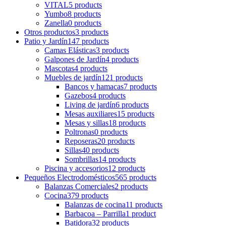
VITAL
5 products
Yumbo
8 products
Zanella
0 products
Otros productos
3 products
Patio y Jardín
147 products
Camas Elásticas
3 products
Galpones de Jardín
4 products
Mascotas
4 products
Muebles de jardín
121 products
Bancos y hamacas
7 products
Gazebos
4 products
Living de jardín
6 products
Mesas auxiliares
15 products
Mesas y sillas
18 products
Poltronas
0 products
Reposeras
20 products
Sillas
40 products
Sombrillas
14 products
Piscina y accesorios
12 products
Pequeños Electrodomésticos
565 products
Balanzas Comerciales
2 products
Cocina
379 products
Balanzas de cocina
11 products
Barbacoa – Parrilla
1 product
Batidora
32 products