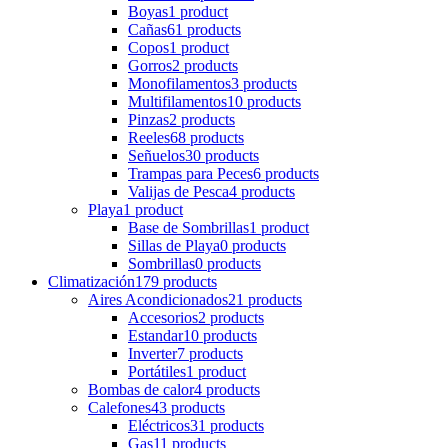
Boyas
1 product
Cañas
61 products
Copos
1 product
Gorros
2 products
Monofilamentos
3 products
Multifilamentos
10 products
Pinzas
2 products
Reeles
68 products
Señuelos
30 products
Trampas para Peces
6 products
Valijas de Pesca
4 products
Playa
1 product
Base de Sombrillas
1 product
Sillas de Playa
0 products
Sombrillas
0 products
Climatización
179 products
Aires Acondicionados
21 products
Accesorios
2 products
Estandar
10 products
Inverter
7 products
Portátiles
1 product
Bombas de calor
4 products
Calefones
43 products
Eléctricos
31 products
Gas
11 products