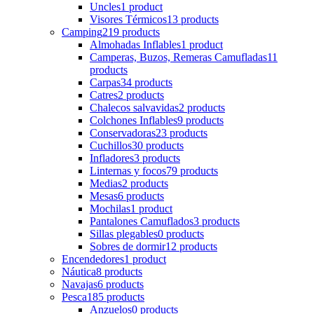
Uncles
1 product
Visores Térmicos
13 products
Camping
219 products
Almohadas Inflables
1 product
Camperas, Buzos, Remeras Camufladas
11
products
Carpas
34 products
Catres
2 products
Chalecos salvavidas
2 products
Colchones Inflables
9 products
Conservadoras
23 products
Cuchillos
30 products
Infladores
3 products
Linternas y focos
79 products
Medias
2 products
Mesas
6 products
Mochilas
1 product
Pantalones Camuflados
3 products
Sillas plegables
0 products
Sobres de dormir
12 products
Encendedores
1 product
Náutica
8 products
Navajas
6 products
Pesca
185 products
Anzuelos
0 products