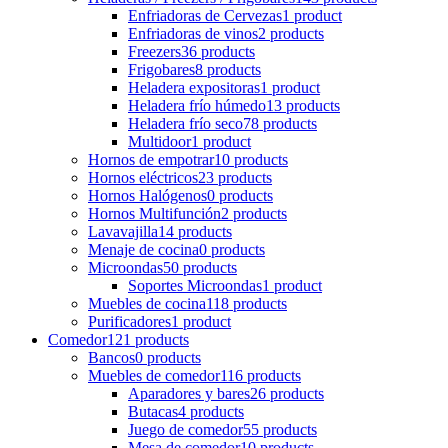
Enfriadoras de Cervezas
1 product
Enfriadoras de vinos
2 products
Freezers
36 products
Frigobares
8 products
Heladera expositoras
1 product
Heladera frío húmedo
13 products
Heladera frío seco
78 products
Multidoor
1 product
Hornos de empotrar
10 products
Hornos eléctricos
23 products
Hornos Halógenos
0 products
Hornos Multifunción
2 products
Lavavajilla
14 products
Menaje de cocina
0 products
Microondas
50 products
Soportes Microondas
1 product
Muebles de cocina
118 products
Purificadores
1 product
Comedor
121 products
Bancos
0 products
Muebles de comedor
116 products
Aparadores y bares
26 products
Butacas
4 products
Juego de comedor
55 products
Mesa de comedor
10 products