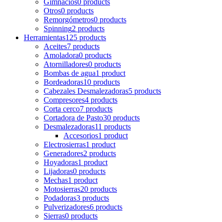
Gimnacios
0 products
Otros
0 products
Remorgómetros
0 products
Spinning
2 products
Herramientas
125 products
Aceites
7 products
Amoladora
0 products
Atornilladores
0 products
Bombas de agua
1 product
Bordeadoras
10 products
Cabezales Desmalezadoras
5 products
Compresores
4 products
Corta cerco
7 products
Cortadora de Pasto
30 products
Desmalezadoras
11 products
Accesorios
1 product
Electrosierras
1 product
Generadores
2 products
Hoyadoras
1 product
Lijadoras
0 products
Mechas
1 product
Motosierras
20 products
Podadoras
3 products
Pulverizadores
6 products
Sierras
0 products