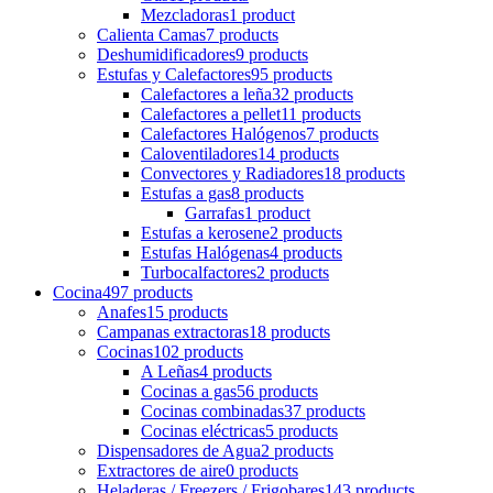
Mezcladoras
1 product
Calienta Camas
7 products
Deshumidificadores
9 products
Estufas y Calefactores
95 products
Calefactores a leña
32 products
Calefactores a pellet
11 products
Calefactores Halógenos
7 products
Caloventiladores
14 products
Convectores y Radiadores
18 products
Estufas a gas
8 products
Garrafas
1 product
Estufas a kerosene
2 products
Estufas Halógenas
4 products
Turbocalfactores
2 products
Cocina
497 products
Anafes
15 products
Campanas extractoras
18 products
Cocinas
102 products
A Leñas
4 products
Cocinas a gas
56 products
Cocinas combinadas
37 products
Cocinas eléctricas
5 products
Dispensadores de Agua
2 products
Extractores de aire
0 products
Heladeras / Freezers / Frigobares
143 products