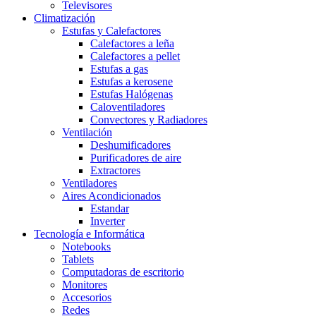
Televisores
Climatización
Estufas y Calefactores
Calefactores a leña
Calefactores a pellet
Estufas a gas
Estufas a kerosene
Estufas Halógenas
Caloventiladores
Convectores y Radiadores
Ventilación
Deshumificadores
Purificadores de aire
Extractores
Ventiladores
Aires Acondicionados
Estandar
Inverter
Tecnología e Informática
Notebooks
Tablets
Computadoras de escritorio
Monitores
Accesorios
Redes