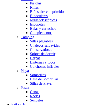
Pistolas
Rifles
Rifles aire comprimido
Binoculares
Miras telescópicas
Escopetas
Balas y cartuchos
Complementos
Camping
Sillas plegables
Chalecos salvavidas
Conservadoras
Sobres de dormir
Carpas
Linternas y focos
Colchones Inflables
Playa
Sombrillas
Base de Sombrillas
Sillas de Playa
Pesca
Cañas
Reeles
Señuelos
Patio y Jardín