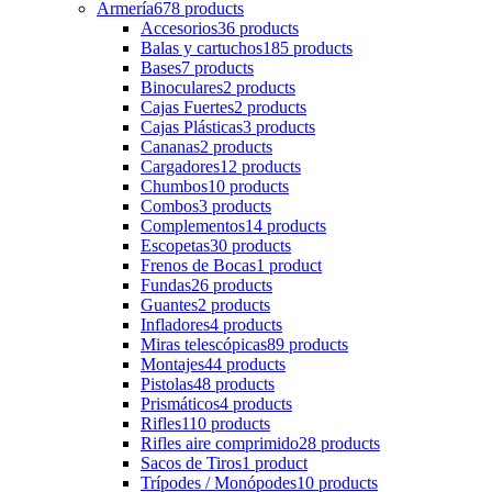
Armería
678 products
Accesorios
36 products
Balas y cartuchos
185 products
Bases
7 products
Binoculares
2 products
Cajas Fuertes
2 products
Cajas Plásticas
3 products
Cananas
2 products
Cargadores
12 products
Chumbos
10 products
Combos
3 products
Complementos
14 products
Escopetas
30 products
Frenos de Bocas
1 product
Fundas
26 products
Guantes
2 products
Infladores
4 products
Miras telescópicas
89 products
Montajes
44 products
Pistolas
48 products
Prismáticos
4 products
Rifles
110 products
Rifles aire comprimido
28 products
Sacos de Tiros
1 product
Trípodes / Monópodes
10 products