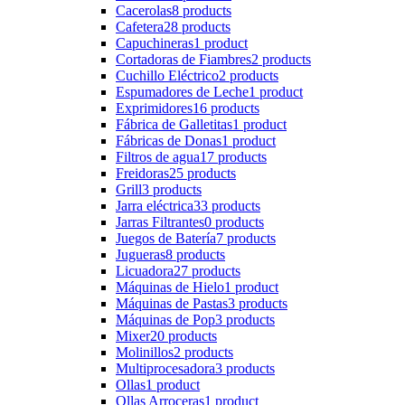
Cacerolas
8 products
Cafetera
28 products
Capuchineras
1 product
Cortadoras de Fiambres
2 products
Cuchillo Eléctrico
2 products
Espumadores de Leche
1 product
Exprimidores
16 products
Fábrica de Galletitas
1 product
Fábricas de Donas
1 product
Filtros de agua
17 products
Freidoras
25 products
Grill
3 products
Jarra eléctrica
33 products
Jarras Filtrantes
0 products
Juegos de Batería
7 products
Jugueras
8 products
Licuadora
27 products
Máquinas de Hielo
1 product
Máquinas de Pastas
3 products
Máquinas de Pop
3 products
Mixer
20 products
Molinillos
2 products
Multiprocesadora
3 products
Ollas
1 product
Ollas Arroceras
1 product