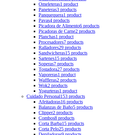
Omeleteras
1 product
Paneteras
3 products
Panquequera
1 product
Pavas
4 products
Picadora de Alimento
6 products
Picadoras de Carne
2 products
Planchas
1 product
Procesadores
7 products
Ralladores
29 products
Sandwicheras
15 products
Sartenes
15 products
Soperas
7 products
Tostadora
27 products
Vaporeras
1 product
Waffleras
2 products
Wok
2 products
Yogurteras
1 product
Cuidado Personal
153 products
Afeitadoras
16 products
Balanzas de Baño
5 products
Clipper
2 products
Combos
8 products
Corta Barba
15 products
Corta Pelo
25 products
Depiladoras
9 products