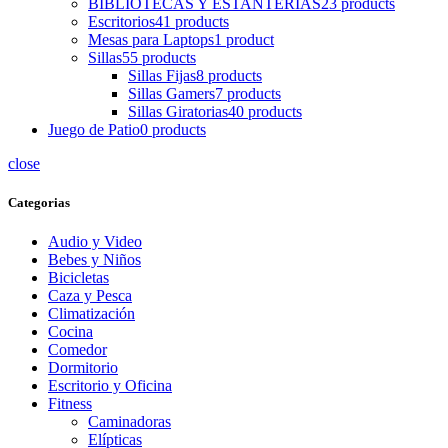
BIBLIOTECAS Y ESTANTERIAS
23 products
Escritorios
41 products
Mesas para Laptops
1 product
Sillas
55 products
Sillas Fijas
8 products
Sillas Gamers
7 products
Sillas Giratorias
40 products
Juego de Patio
0 products
close
Categorias
Audio y Video
Bebes y Niños
Bicicletas
Caza y Pesca
Climatización
Cocina
Comedor
Dormitorio
Escritorio y Oficina
Fitness
Caminadoras
Elípticas