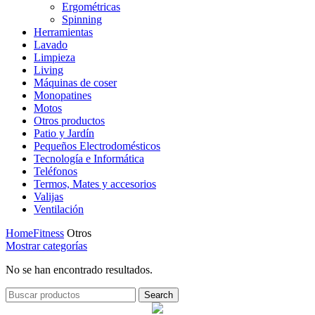
Ergométricas
Spinning
Herramientas
Lavado
Limpieza
Living
Máquinas de coser
Monopatines
Motos
Otros productos
Patio y Jardín
Pequeños Electrodomésticos
Tecnología e Informática
Teléfonos
Termos, Mates y accesorios
Valijas
Ventilación
Home
Fitness
Otros
Mostrar categorías
No se han encontrado resultados.
Search