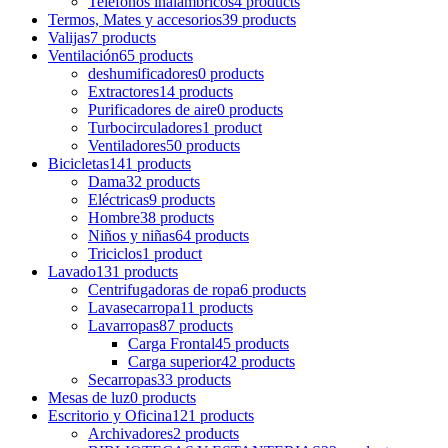
Teléfonos inalámbricos
4 products
Termos, Mates y accesorios
39 products
Valijas
7 products
Ventilación
65 products
deshumificadores
0 products
Extractores
14 products
Purificadores de aire
0 products
Turbocirculadores
1 product
Ventiladores
50 products
Bicicletas
141 products
Dama
32 products
Eléctricas
9 products
Hombre
38 products
Niños y niñas
64 products
Triciclos
1 product
Lavado
131 products
Centrifugadoras de ropa
6 products
Lavasecarropa
11 products
Lavarropas
87 products
Carga Frontal
45 products
Carga superior
42 products
Secarropas
33 products
Mesas de luz
0 products
Escritorio y Oficina
121 products
Archivadores
2 products