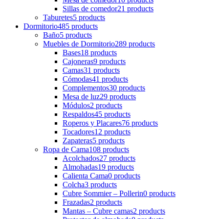
Sillas de comedor
21 products
Taburetes
5 products
Dormitorio
485 products
Baño
5 products
Muebles de Dormitorio
289 products
Bases
18 products
Cajoneras
9 products
Camas
31 products
Cómodas
41 products
Complementos
30 products
Mesa de luz
29 products
Módulos
2 products
Respaldos
45 products
Roperos y Placares
76 products
Tocadores
12 products
Zapateras
5 products
Ropa de Cama
108 products
Acolchados
27 products
Almohadas
19 products
Calienta Cama
0 products
Colcha
3 products
Cubre Sommier – Pollerin
0 products
Frazadas
2 products
Mantas – Cubre camas
2 products