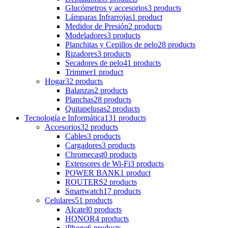
Glucómetros y accesorios
3 products
Lámparas Infrarrojas
1 product
Medidor de Presión
2 products
Modeladores
3 products
Planchitas y Cepillos de pelo
28 products
Rizadores
3 products
Secadores de pelo
41 products
Trimmer
1 product
Hogar
32 products
Balanzas
2 products
Planchas
28 products
Quitapelusas
2 products
Tecnología e Informática
131 products
Accesorios
32 products
Cables
3 products
Cargadores
3 products
Chromecast
0 products
Extensores de Wi-Fi
3 products
POWER BANK
1 product
ROUTERS
2 products
Smartwatch
17 products
Celulares
51 products
Alcatel
0 products
HONOR
4 products
iPhone
6 products