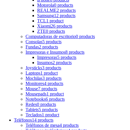
Motorola
0 products
REALME
2 products
Samsung
12 products
TCL
1 product
Xiaomi
26 products
ZTE
0 products
Computadoras de escritorio
0 products
Consolas
5 products
Fundas
2 products
Impresoras e Insumos
8 products
Impresoras
5 products
Insumos
2 products
Joysticks
3 products
Laptops
1 product
Mochilas
3 products
Monitores
4 products
Mouse
7 products
Mousepads
1 product
Notebooks
6 products
Redes
0 products
Tablets
5 products
Teclados
1 product
Teléfonos
14 products
Teléfonos de mesa
4 products