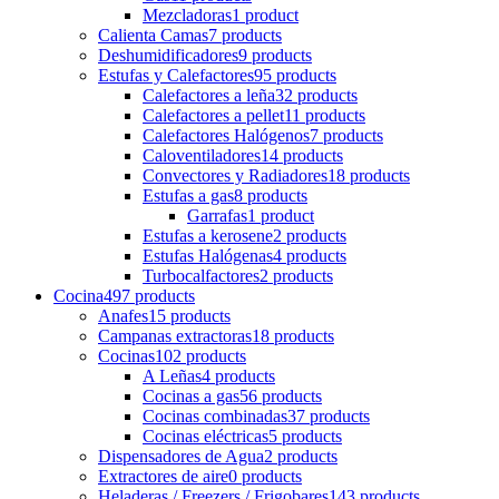
Mezcladoras
1 product
Calienta Camas
7 products
Deshumidificadores
9 products
Estufas y Calefactores
95 products
Calefactores a leña
32 products
Calefactores a pellet
11 products
Calefactores Halógenos
7 products
Caloventiladores
14 products
Convectores y Radiadores
18 products
Estufas a gas
8 products
Garrafas
1 product
Estufas a kerosene
2 products
Estufas Halógenas
4 products
Turbocalfactores
2 products
Cocina
497 products
Anafes
15 products
Campanas extractoras
18 products
Cocinas
102 products
A Leñas
4 products
Cocinas a gas
56 products
Cocinas combinadas
37 products
Cocinas eléctricas
5 products
Dispensadores de Agua
2 products
Extractores de aire
0 products
Heladeras / Freezers / Frigobares
143 products