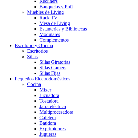
Recliners
Banquetas y Puff
Muebles de Living
Rack TV
Mesa de Living
Estanterías y Bibliotecas
Modulares
Complementos
Escritorio y Oficina
Escritorios
Sillas
Sillas Giratorias
Sillas Gamers
Sillas Fijas
Pequeños Electrodomésticos
Cocina
Mixer
Licuadora
Tostadora
Jarra eléctrica
Multiprocesadora
Cafetera
Batidora
Exprimidores
Jugueras