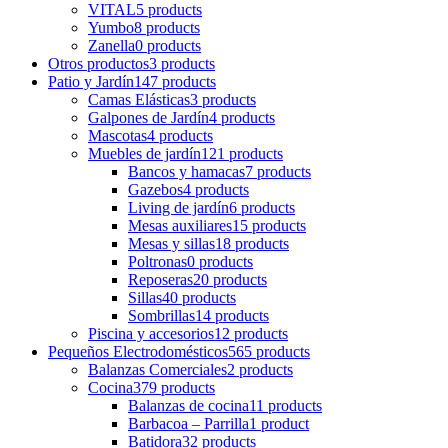
VITAL
5 products
Yumbo
8 products
Zanella
0 products
Otros productos
3 products
Patio y Jardín
147 products
Camas Elásticas
3 products
Galpones de Jardín
4 products
Mascotas
4 products
Muebles de jardín
121 products
Bancos y hamacas
7 products
Gazebos
4 products
Living de jardín
6 products
Mesas auxiliares
15 products
Mesas y sillas
18 products
Poltronas
0 products
Reposeras
20 products
Sillas
40 products
Sombrillas
14 products
Piscina y accesorios
12 products
Pequeños Electrodomésticos
565 products
Balanzas Comerciales
2 products
Cocina
379 products
Balanzas de cocina
11 products
Barbacoa – Parrilla
1 product
Batidora
32 products