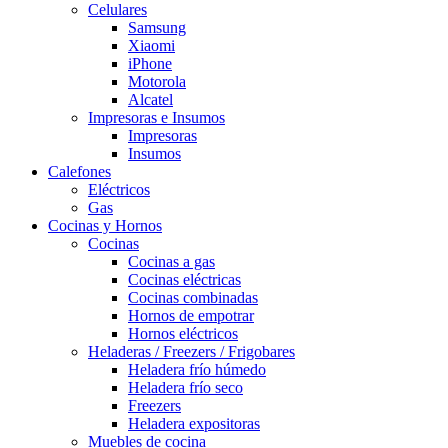
Celulares
Samsung
Xiaomi
iPhone
Motorola
Alcatel
Impresoras e Insumos
Impresoras
Insumos
Calefones
Eléctricos
Gas
Cocinas y Hornos
Cocinas
Cocinas a gas
Cocinas eléctricas
Cocinas combinadas
Hornos de empotrar
Hornos eléctricos
Heladeras / Freezers / Frigobares
Heladera frío húmedo
Heladera frío seco
Freezers
Heladera expositoras
Muebles de cocina