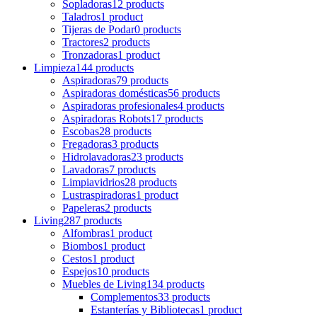
Sopladoras
12 products
Taladros
1 product
Tijeras de Podar
0 products
Tractores
2 products
Tronzadoras
1 product
Limpieza
144 products
Aspiradoras
79 products
Aspiradoras domésticas
56 products
Aspiradoras profesionales
4 products
Aspiradoras Robots
17 products
Escobas
28 products
Fregadoras
3 products
Hidrolavadoras
23 products
Lavadoras
7 products
Limpiavidrios
28 products
Lustraspiradoras
1 product
Papeleras
2 products
Living
287 products
Alfombras
1 product
Biombos
1 product
Cestos
1 product
Espejos
10 products
Muebles de Living
134 products
Complementos
33 products
Estanterías y Bibliotecas
1 product