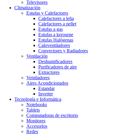
Televisores
Climatización
Estufas y Calefactores
Calefactores a leña
Calefactores a pellet
Estufas a gas
Estufas a kerosene
Estufas Halógenas
Caloventiladores
Convectores y Radiadores
Ventilación
Deshumificadores
Purificadores de aire
Extractores
Ventiladores
Aires Acondicionados
Estandar
Inverter
Tecnología e Informática
Notebooks
Tablets
Computadoras de escritorio
Monitores
Accesorios
Redes