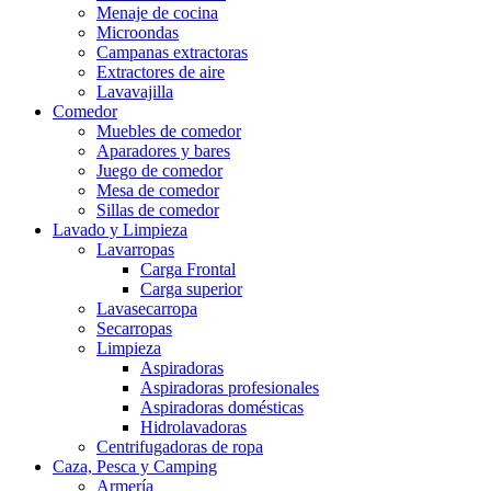
Menaje de cocina
Microondas
Campanas extractoras
Extractores de aire
Lavavajilla
Comedor
Muebles de comedor
Aparadores y bares
Juego de comedor
Mesa de comedor
Sillas de comedor
Lavado y Limpieza
Lavarropas
Carga Frontal
Carga superior
Lavasecarropa
Secarropas
Limpieza
Aspiradoras
Aspiradoras profesionales
Aspiradoras domésticas
Hidrolavadoras
Centrifugadoras de ropa
Caza, Pesca y Camping
Armería