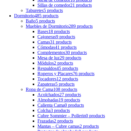
Sillas de comedor
21 products
Taburetes
5 products
Dormitorio
485 products
Baño
5 products
Muebles de Dormitorio
289 products
Bases
18 products
Cajoneras
9 products
Camas
31 products
Cómodas
41 products
Complementos
30 products
Mesa de luz
29 products
Módulos
2 products
Respaldos
45 products
Roperos y Placares
76 products
Tocadores
12 products
Zapateras
5 products
Ropa de Cama
108 products
Acolchados
27 products
Almohadas
19 products
Calienta Cama
0 products
Colcha
3 products
Cubre Sommier – Pollerin
0 products
Frazadas
2 products
Mantas – Cubre camas
2 products