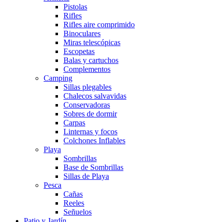
Pistolas
Rifles
Rifles aire comprimido
Binoculares
Miras telescópicas
Escopetas
Balas y cartuchos
Complementos
Camping
Sillas plegables
Chalecos salvavidas
Conservadoras
Sobres de dormir
Carpas
Linternas y focos
Colchones Inflables
Playa
Sombrillas
Base de Sombrillas
Sillas de Playa
Pesca
Cañas
Reeles
Señuelos
Patio y Jardín