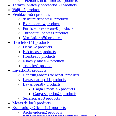
Teléfonos inalámbricos
4 products
Termos, Mates y accesorios
39 products
Valijas
7 products
Ventilación
65 products
deshumificadores
0 products
Extractores
14 products
Purificadores de aire
0 products
Turbocirculadores
1 product
Ventiladores
50 products
Bicicletas
141 products
Dama
32 products
Eléctricas
9 products
Hombre
38 products
Niños y niñas
64 products
Triciclos
1 product
Lavado
131 products
Centrifugadoras de ropa
6 products
Lavasecarropa
11 products
Lavarropas
87 products
Carga Frontal
45 products
Carga superior
42 products
Secarropas
33 products
Mesas de luz
0 products
Escritorio y Oficina
121 products
Archivadores
2 products