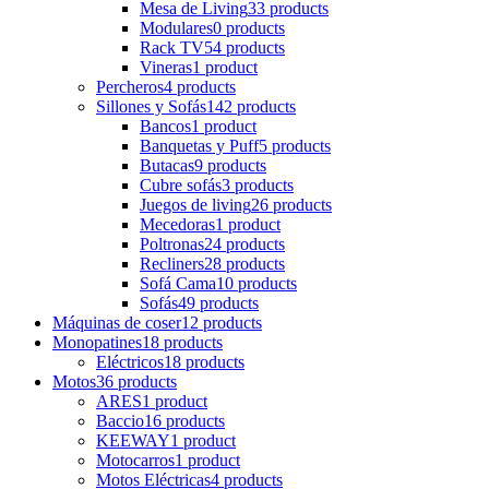
Mesa de Living
33 products
Modulares
0 products
Rack TV
54 products
Vineras
1 product
Percheros
4 products
Sillones y Sofás
142 products
Bancos
1 product
Banquetas y Puff
5 products
Butacas
9 products
Cubre sofás
3 products
Juegos de living
26 products
Mecedoras
1 product
Poltronas
24 products
Recliners
28 products
Sofá Cama
10 products
Sofás
49 products
Máquinas de coser
12 products
Monopatines
18 products
Eléctricos
18 products
Motos
36 products
ARES
1 product
Baccio
16 products
KEEWAY
1 product
Motocarros
1 product
Motos Eléctricas
4 products