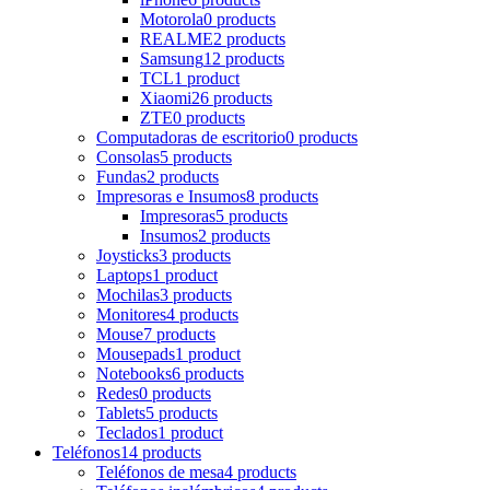
Motorola
0 products
REALME
2 products
Samsung
12 products
TCL
1 product
Xiaomi
26 products
ZTE
0 products
Computadoras de escritorio
0 products
Consolas
5 products
Fundas
2 products
Impresoras e Insumos
8 products
Impresoras
5 products
Insumos
2 products
Joysticks
3 products
Laptops
1 product
Mochilas
3 products
Monitores
4 products
Mouse
7 products
Mousepads
1 product
Notebooks
6 products
Redes
0 products
Tablets
5 products
Teclados
1 product
Teléfonos
14 products
Teléfonos de mesa
4 products