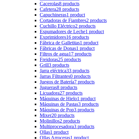
Cacerolas
8 products
Cafetera
28 products
Capuchineras
1 product
Cortadoras de Fiambres
2 products
Cuchillo Eléctrico
2 products
Espumadores de Leche
1 product
Exprimidores
16 products
Fábrica de Galletitas
1 product
Fábricas de Donas
1 product
Filtros de agua
17 products
Freidoras
25 products
Grill
3 products
Jarra eléctrica
33 products
Jarras Filtrantes
0 products
Juegos de Batería
7 products
Jugueras
8 products
Licuadora
27 products
Máquinas de Hielo
1 product
Máquinas de Pastas
3 products
Máquinas de Pop
3 products
Mixer
20 products
Molinillos
2 products
Multiprocesadora
3 products
Ollas
1 product
Ollas Arroceras
1 product