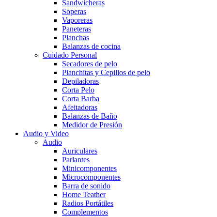
Sandwicheras
Soperas
Vaporeras
Paneteras
Planchas
Balanzas de cocina
Cuidado Personal
Secadores de pelo
Planchitas y Cepillos de pelo
Depiladoras
Corta Pelo
Corta Barba
Afeitadoras
Balanzas de Baño
Medidor de Presión
Audio y Video
Audio
Auriculares
Parlantes
Minicomponentes
Microcomponentes
Barra de sonido
Home Teather
Radios Portátiles
Complementos