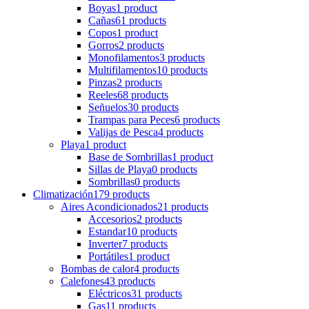
Boyas
1 product
Cañas
61 products
Copos
1 product
Gorros
2 products
Monofilamentos
3 products
Multifilamentos
10 products
Pinzas
2 products
Reeles
68 products
Señuelos
30 products
Trampas para Peces
6 products
Valijas de Pesca
4 products
Playa
1 product
Base de Sombrillas
1 product
Sillas de Playa
0 products
Sombrillas
0 products
Climatización
179 products
Aires Acondicionados
21 products
Accesorios
2 products
Estandar
10 products
Inverter
7 products
Portátiles
1 product
Bombas de calor
4 products
Calefones
43 products
Eléctricos
31 products
Gas
11 products