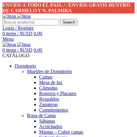
ENVÍOS A TODO EL PAÍS. / / ENVÍOS GRATIS DENTRO
DE CARMELO Y N. PALMIRA
Search
Login / Register
0
items
/
$USD
0.00
Menu
0
items
/
$USD
0.00
CATÁLOGO
Dormitorio
Muebles de Dormitorio
Camas
Mesa de luz
Cómodas
Roperos y Placares
Respaldos
Zapateras
Complementos
Ropa de Cama
Sábanas
Acolchados
Mantas – Cubre camas