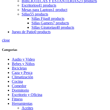
BIBLIOTECAS Y ESTANTERIAS
23 products
Escritorios
41 products
Mesas para Laptops
1 product
Sillas
55 products
Sillas Fijas
8 products
Sillas Gamers
7 products
Sillas Giratorias
40 products
Juego de Patio
0 products
close
Categorias
Audio y Video
Bebes y Niños
Bicicletas
Caza y Pesca
Climatización
Cocina
Comedor
Dormitorio
Escritorio y Oficina
Fitness
Herramientas
Aceites