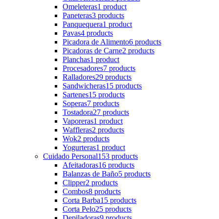
Omeleteras
1 product
Paneteras
3 products
Panquequera
1 product
Pavas
4 products
Picadora de Alimento
6 products
Picadoras de Carne
2 products
Planchas
1 product
Procesadores
7 products
Ralladores
29 products
Sandwicheras
15 products
Sartenes
15 products
Soperas
7 products
Tostadora
27 products
Vaporeras
1 product
Waffleras
2 products
Wok
2 products
Yogurteras
1 product
Cuidado Personal
153 products
Afeitadoras
16 products
Balanzas de Baño
5 products
Clipper
2 products
Combos
8 products
Corta Barba
15 products
Corta Pelo
25 products
Depiladoras
9 products