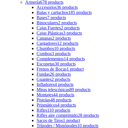
Armería
678 products
Accesorios
36 products
Balas y cartuchos
185 products
Bases
7 products
Binoculares
2 products
Cajas Fuertes
2 products
Cajas Plásticas
3 products
Cananas
2 products
Cargadores
12 products
Chumbos
10 products
Combos
3 products
Complementos
14 products
Escopetas
30 products
Frenos de Bocas
1 product
Fundas
26 products
Guantes
2 products
Infladores
4 products
Miras telescópicas
89 products
Montajes
44 products
Pistolas
48 products
Prismáticos
4 products
Rifles
110 products
Rifles aire comprimido
28 products
Sacos de Tiros
1 product
Trípodes / Monópodes
10 products