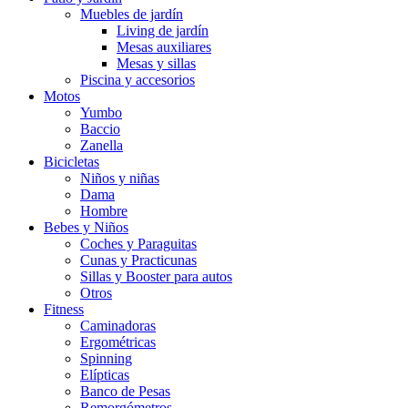
Muebles de jardín
Living de jardín
Mesas auxiliares
Mesas y sillas
Piscina y accesorios
Motos
Yumbo
Baccio
Zanella
Bicicletas
Niños y niñas
Dama
Hombre
Bebes y Niños
Coches y Paraguitas
Cunas y Practicunas
Sillas y Booster para autos
Otros
Fitness
Caminadoras
Ergométricas
Spinning
Elípticas
Banco de Pesas
Remorgómetros