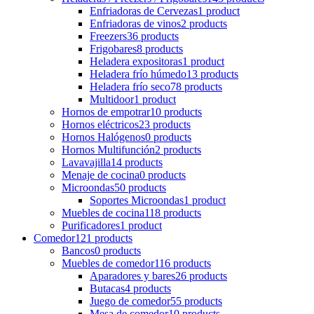
Enfriadoras de Cervezas
1 product
Enfriadoras de vinos
2 products
Freezers
36 products
Frigobares
8 products
Heladera expositoras
1 product
Heladera frío húmedo
13 products
Heladera frío seco
78 products
Multidoor
1 product
Hornos de empotrar
10 products
Hornos eléctricos
23 products
Hornos Halógenos
0 products
Hornos Multifunción
2 products
Lavavajilla
14 products
Menaje de cocina
0 products
Microondas
50 products
Soportes Microondas
1 product
Muebles de cocina
118 products
Purificadores
1 product
Comedor
121 products
Bancos
0 products
Muebles de comedor
116 products
Aparadores y bares
26 products
Butacas
4 products
Juego de comedor
55 products
Mesa de comedor
10 products