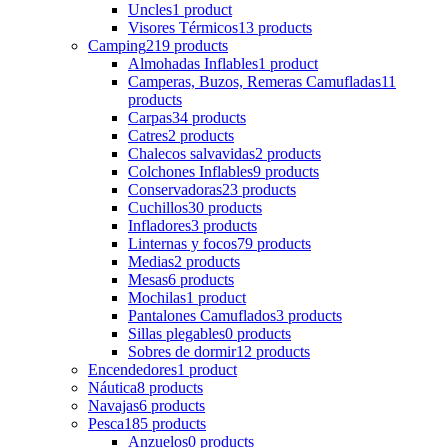
Uncles
1 product
Visores Térmicos
13 products
Camping
219 products
Almohadas Inflables
1 product
Camperas, Buzos, Remeras Camufladas
11
products
Carpas
34 products
Catres
2 products
Chalecos salvavidas
2 products
Colchones Inflables
9 products
Conservadoras
23 products
Cuchillos
30 products
Infladores
3 products
Linternas y focos
79 products
Medias
2 products
Mesas
6 products
Mochilas
1 product
Pantalones Camuflados
3 products
Sillas plegables
0 products
Sobres de dormir
12 products
Encendedores
1 product
Náutica
8 products
Navajas
6 products
Pesca
185 products
Anzuelos
0 products