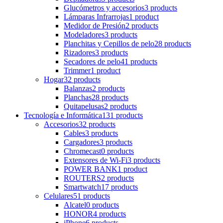
Glucómetros y accesorios
3 products
Lámparas Infrarrojas
1 product
Medidor de Presión
2 products
Modeladores
3 products
Planchitas y Cepillos de pelo
28 products
Rizadores
3 products
Secadores de pelo
41 products
Trimmer
1 product
Hogar
32 products
Balanzas
2 products
Planchas
28 products
Quitapelusas
2 products
Tecnología e Informática
131 products
Accesorios
32 products
Cables
3 products
Cargadores
3 products
Chromecast
0 products
Extensores de Wi-Fi
3 products
POWER BANK
1 product
ROUTERS
2 products
Smartwatch
17 products
Celulares
51 products
Alcatel
0 products
HONOR
4 products
iPhone
6 products