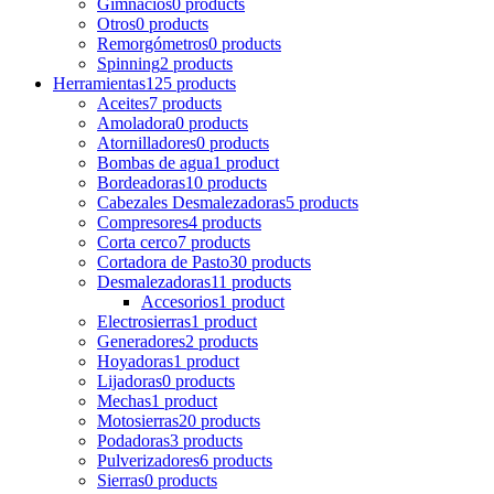
Gimnacios
0 products
Otros
0 products
Remorgómetros
0 products
Spinning
2 products
Herramientas
125 products
Aceites
7 products
Amoladora
0 products
Atornilladores
0 products
Bombas de agua
1 product
Bordeadoras
10 products
Cabezales Desmalezadoras
5 products
Compresores
4 products
Corta cerco
7 products
Cortadora de Pasto
30 products
Desmalezadoras
11 products
Accesorios
1 product
Electrosierras
1 product
Generadores
2 products
Hoyadoras
1 product
Lijadoras
0 products
Mechas
1 product
Motosierras
20 products
Podadoras
3 products
Pulverizadores
6 products
Sierras
0 products