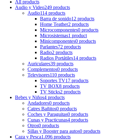
All
products
Audio y Video
249 products
Audio
114 products
Barra de sonido
12 products
Home Teather
2 products
Microcomponentes
0 products
Microsistemas
1 product
Minicomponentes
0 products
Parlantes
72 products
Radio
2 products
Radios Portátiles
14 products
Auriculares
39 products
Complementos
0 products
Televisores
110 products
Soportes TV
17 products
TV BOX
8 products
TV Sticks
2 products
Bebes y Niños
4 products
Andadores
0 products
Catres Bañitos
0 products
Coches y Paraguitas
0 products
Cunas y Practicunas
4 products
Otros
0 products
Sillas y Booster para autos
0 products
Caza y Pesca
1.096 products