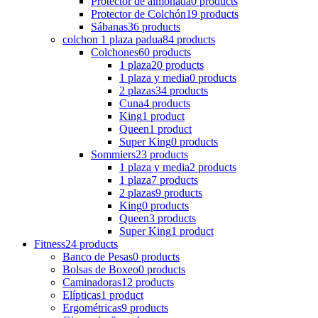
Protector de almohada
0 products
Protector de Colchón
19 products
Sábanas
36 products
colchon 1 plaza padua
84 products
Colchones
60 products
1 plaza
20 products
1 plaza y media
0 products
2 plazas
34 products
Cuna
4 products
King
1 product
Queen
1 product
Super King
0 products
Sommiers
23 products
1 plaza y media
2 products
1 plaza
7 products
2 plazas
9 products
King
0 products
Queen
3 products
Super King
1 product
Fitness
24 products
Banco de Pesas
0 products
Bolsas de Boxeo
0 products
Caminadoras
12 products
Elípticas
1 product
Ergométricas
9 products