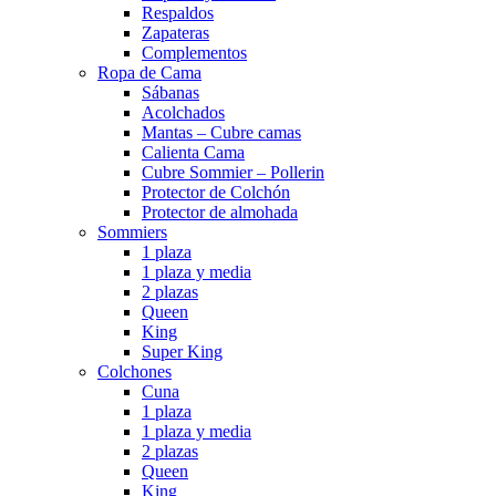
Respaldos
Zapateras
Complementos
Ropa de Cama
Sábanas
Acolchados
Mantas – Cubre camas
Calienta Cama
Cubre Sommier – Pollerin
Protector de Colchón
Protector de almohada
Sommiers
1 plaza
1 plaza y media
2 plazas
Queen
King
Super King
Colchones
Cuna
1 plaza
1 plaza y media
2 plazas
Queen
King