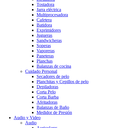
Tostadora
Jarra eléctrica
Multiprocesadora
Cafetera
Batidora
Exprimidores
Jugueras
Sandwicheras
Soperas
Vaporeras
Paneteras
Planchas
Balanzas de cocina
Cuidado Personal
Secadores de pelo
Planchitas y Cepillos de pelo
Depiladoras
Corta Pelo
Corta Barba
Afeitadoras
Balanzas de Baño
Medidor de Presión
Audio y Video
Audio
Auriculares