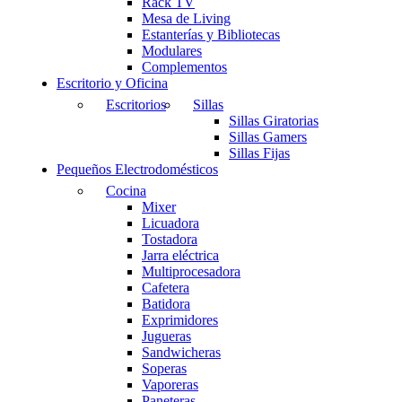
Rack TV
Mesa de Living
Estanterías y Bibliotecas
Modulares
Complementos
Escritorio y Oficina
Escritorios
Sillas
Sillas Giratorias
Sillas Gamers
Sillas Fijas
Pequeños Electrodomésticos
Cocina
Mixer
Licuadora
Tostadora
Jarra eléctrica
Multiprocesadora
Cafetera
Batidora
Exprimidores
Jugueras
Sandwicheras
Soperas
Vaporeras
Paneteras