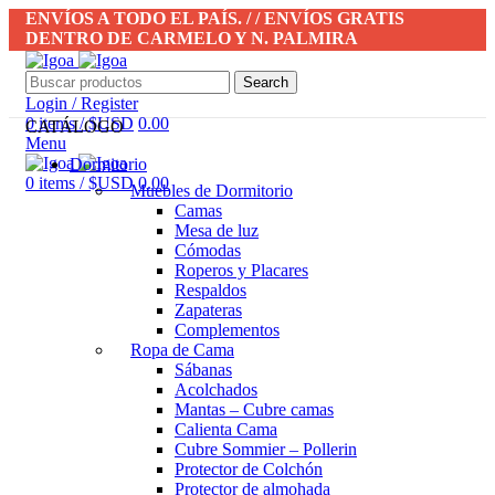
ENVÍOS A TODO EL PAÍS. / / ENVÍOS GRATIS
DENTRO DE CARMELO Y N. PALMIRA
Search
Login / Register
0
items
/
$USD
0.00
CATÁLOGO
Menu
Dormitorio
0
items
/
$USD
0.00
Muebles de Dormitorio
Camas
Mesa de luz
Cómodas
Roperos y Placares
Respaldos
Zapateras
Complementos
Ropa de Cama
Sábanas
Acolchados
Mantas – Cubre camas
Calienta Cama
Cubre Sommier – Pollerin
Protector de Colchón
Protector de almohada