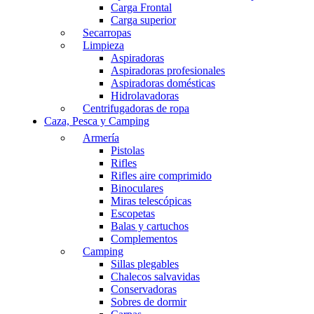
Carga Frontal
Carga superior
Secarropas
Limpieza
Aspiradoras
Aspiradoras profesionales
Aspiradoras domésticas
Hidrolavadoras
Centrifugadoras de ropa
Caza, Pesca y Camping
Armería
Pistolas
Rifles
Rifles aire comprimido
Binoculares
Miras telescópicas
Escopetas
Balas y cartuchos
Complementos
Camping
Sillas plegables
Chalecos salvavidas
Conservadoras
Sobres de dormir