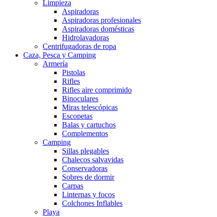
Limpieza
Aspiradoras
Aspiradoras profesionales
Aspiradoras domésticas
Hidrolavadoras
Centrifugadoras de ropa
Caza, Pesca y Camping
Armería
Pistolas
Rifles
Rifles aire comprimido
Binoculares
Miras telescópicas
Escopetas
Balas y cartuchos
Complementos
Camping
Sillas plegables
Chalecos salvavidas
Conservadoras
Sobres de dormir
Carpas
Linternas y focos
Colchones Inflables
Playa