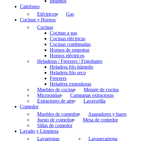
Insumos
Calefones
Eléctricos
Gas
Cocinas y Hornos
Cocinas
Cocinas a gas
Cocinas eléctricas
Cocinas combinadas
Hornos de empotrar
Hornos eléctricos
Heladeras / Freezers / Frigobares
Heladera frío húmedo
Heladera frío seco
Freezers
Heladera expositoras
Muebles de cocina
Menaje de cocina
Microondas
Campanas extractoras
Extractores de aire
Lavavajilla
Comedor
Muebles de comedor
Aparadores y bares
Juego de comedor
Mesa de comedor
Sillas de comedor
Lavado y Limpieza
Lavarropas
Lavasecarropa