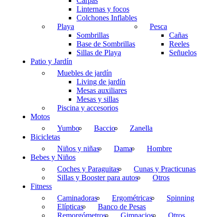
Carpas
Linternas y focos
Colchones Inflables
Playa
Pesca
Sombrillas
Cañas
Base de Sombrillas
Reeles
Sillas de Playa
Señuelos
Patio y Jardín
Muebles de jardín
Living de jardín
Mesas auxiliares
Mesas y sillas
Piscina y accesorios
Motos
Yumbo
Baccio
Zanella
Bicicletas
Niños y niñas
Dama
Hombre
Bebes y Niños
Coches y Paraguitas
Cunas y Practicunas
Sillas y Booster para autos
Otros
Fitness
Caminadoras
Ergométricas
Spinning
Elípticas
Banco de Pesas
Remorgómetros
Gimnacios
Otros