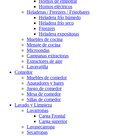
Hornos de empotrar
Hornos eléctricos
Heladeras / Freezers / Frigobares
Heladera frío húmedo
Heladera frío seco
Freezers
Heladera expositoras
Muebles de cocina
Menaje de cocina
Microondas
Campanas extractoras
Extractores de aire
Lavavajilla
Comedor
Muebles de comedor
Aparadores y bares
Juego de comedor
Mesa de comedor
Sillas de comedor
Lavado y Limpieza
Lavarropas
Carga Frontal
Carga superior
Lavasecarropa
Secarropas