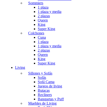
Sommiers
1 plaza
1 plaza y media
2 plazas
Queen
King
Super King
Colchones
Cuna
1 plaza
1 plaza y media
2 plazas
Queen
King
Super King
Living
Sillones y Sofás
Sofás
Sofá Cama
Juegos de living
Butacas
Recliners
Banquetas y Puff
Muebles de Living