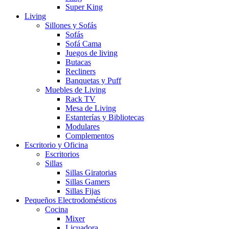
Super King
Living
Sillones y Sofás
Sofás
Sofá Cama
Juegos de living
Butacas
Recliners
Banquetas y Puff
Muebles de Living
Rack TV
Mesa de Living
Estanterías y Bibliotecas
Modulares
Complementos
Escritorio y Oficina
Escritorios
Sillas
Sillas Giratorias
Sillas Gamers
Sillas Fijas
Pequeños Electrodomésticos
Cocina
Mixer
Licuadora