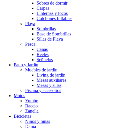
Sobres de dormir
Carpas
Linternas y focos
Colchones Inflables
Playa
Sombrillas
Base de Sombrillas
Sillas de Playa
Pesca
Cañas
Reeles
Señuelos
Patio y Jardín
Muebles de jardín
Living de jardín
Mesas auxiliares
Mesas y sillas
Piscina y accesorios
Motos
Yumbo
Baccio
Zanella
Bicicletas
Niños y niñas
Dama