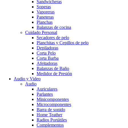
Sandwicheras
Soperas
Vaporeras
Paneteras
Planchas
Balanzas de cocina
Cuidado Personal
Secadores de pelo
Planchitas y Cepillos de pelo
Depiladoras
Corta Pelo
Corta Barba
Afeitadoras
Balanzas de Baño
Medidor de Presión
Audio y Video
Audio
Auriculares
Parlantes
Minicomponentes
Microcomponentes
Barra de sonido
Home Teather
Radios Portátiles
Complementos