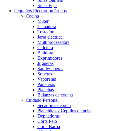
Sillas Gamers
Sillas Fijas
Pequeños Electrodomésticos
Cocina
Mixer
Licuadora
Tostadora
Jarra eléctrica
Multiprocesadora
Cafetera
Batidora
Exprimidores
Jugueras
Sandwicheras
Soperas
Vaporeras
Paneteras
Planchas
Balanzas de cocina
Cuidado Personal
Secadores de pelo
Planchitas y Cepillos de pelo
Depiladoras
Corta Pelo
Corta Barba