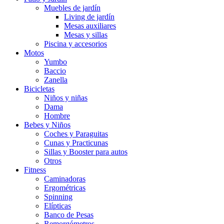
Muebles de jardín
Living de jardín
Mesas auxiliares
Mesas y sillas
Piscina y accesorios
Motos
Yumbo
Baccio
Zanella
Bicicletas
Niños y niñas
Dama
Hombre
Bebes y Niños
Coches y Paraguitas
Cunas y Practicunas
Sillas y Booster para autos
Otros
Fitness
Caminadoras
Ergométricas
Spinning
Elípticas
Banco de Pesas
Remorgómetros