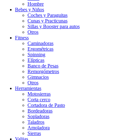
Hombre
Bebes y Niños
Coches y Paraguitas
Cunas y Practicunas
Sillas y Booster para autos
Otros
Fitness
Caminadoras
Ergométricas
Spinning
Elípticas
Banco de Pesas
Remorgómetros
Gimnacios
Otros
Herramientas
Motosierras
Corta cerco
Cortadora de Pasto
Bordeadoras
Sopladoras
Taladros
Amoladora
Sierras
Valijas