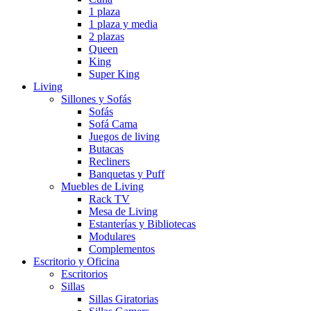
1 plaza
1 plaza y media
2 plazas
Queen
King
Super King
Living
Sillones y Sofás
Sofás
Sofá Cama
Juegos de living
Butacas
Recliners
Banquetas y Puff
Muebles de Living
Rack TV
Mesa de Living
Estanterías y Bibliotecas
Modulares
Complementos
Escritorio y Oficina
Escritorios
Sillas
Sillas Giratorias