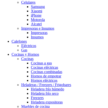
Celulares
Samsung
Xiaomi
iPhone
Motorola
Alcatel
Impresoras e Insumos
Impresoras
Insumos
Calefones
Eléctricos
Gas
Cocinas y Hornos
Cocinas
Cocinas a gas
Cocinas eléctricas
Cocinas combinadas
Hornos de empotrar
Hornos eléctricos
Heladeras / Freezers / Frigobares
Heladera frío húmedo
Heladera frío seco
Freezers
Heladera expositoras
Muebles de cocina