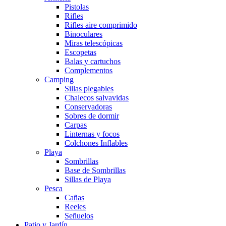
Pistolas
Rifles
Rifles aire comprimido
Binoculares
Miras telescópicas
Escopetas
Balas y cartuchos
Complementos
Camping
Sillas plegables
Chalecos salvavidas
Conservadoras
Sobres de dormir
Carpas
Linternas y focos
Colchones Inflables
Playa
Sombrillas
Base de Sombrillas
Sillas de Playa
Pesca
Cañas
Reeles
Señuelos
Patio y Jardín