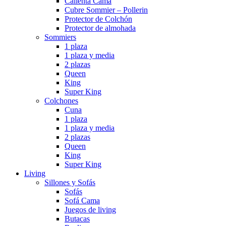
Calienta Cama
Cubre Sommier – Pollerin
Protector de Colchón
Protector de almohada
Sommiers
1 plaza
1 plaza y media
2 plazas
Queen
King
Super King
Colchones
Cuna
1 plaza
1 plaza y media
2 plazas
Queen
King
Super King
Living
Sillones y Sofás
Sofás
Sofá Cama
Juegos de living
Butacas