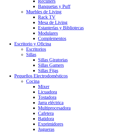
Recliners
Banquetas y Puff
Muebles de Living
Rack TV
Mesa de Living
Estanterías y Bibliotecas
Modulares
Complementos
Escritorio y Oficina
Escritorios
Sillas
Sillas Giratorias
Sillas Gamers
Sillas Fijas
Pequeños Electrodomésticos
Cocina
Mixer
Licuadora
Tostadora
Jarra eléctrica
Multiprocesadora
Cafetera
Batidora
Exprimidores
Jugueras