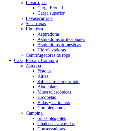
Lavarropas
Carga Frontal
Carga superior
Lavasecarropa
Secarropas
Limpieza
Aspiradoras
Aspiradoras profesionales
Aspiradoras domésticas
Hidrolavadoras
Centrifugadoras de ropa
Caza, Pesca y Camping
Armería
Pistolas
Rifles
Rifles aire comprimido
Binoculares
Miras telescópicas
Escopetas
Balas y cartuchos
Complementos
Camping
Sillas plegables
Chalecos salvavidas
Conservadoras