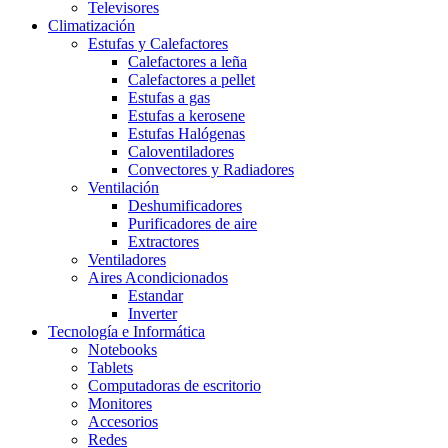
Televisores
Climatización
Estufas y Calefactores
Calefactores a leña
Calefactores a pellet
Estufas a gas
Estufas a kerosene
Estufas Halógenas
Caloventiladores
Convectores y Radiadores
Ventilación
Deshumificadores
Purificadores de aire
Extractores
Ventiladores
Aires Acondicionados
Estandar
Inverter
Tecnología e Informática
Notebooks
Tablets
Computadoras de escritorio
Monitores
Accesorios
Redes