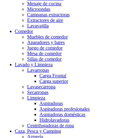
Menaje de cocina
Microondas
Campanas extractoras
Extractores de aire
Lavavajilla
Comedor
Muebles de comedor
Aparadores y bares
Juego de comedor
Mesa de comedor
Sillas de comedor
Lavado y Limpieza
Lavarropas
Carga Frontal
Carga superior
Lavasecarropa
Secarropas
Limpieza
Aspiradoras
Aspiradoras profesionales
Aspiradoras domésticas
Hidrolavadoras
Centrifugadoras de ropa
Caza, Pesca y Camping
Armería