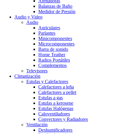
Afeitadoras
Balanzas de Baño
Medidor de Presión
Audio y Video
Audio
Auriculares
Parlantes
Minicomponentes
Microcomponentes
Barra de sonido
Home Teather
Radios Portátiles
Complementos
Televisores
Climatización
Estufas y Calefactores
Calefactores a leña
Calefactores a pellet
Estufas a gas
Estufas a kerosene
Estufas Halógenas
Caloventiladores
Convectores y Radiadores
Ventilación
Deshumificadores