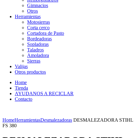
Gimnacios
Otros
Herramientas
Motosierras
Corta cerco
Cortadora de Pasto
Bordeadoras
Sopladoras
Taladros
Amoladora
Sierras
Valijas
Otros productos
Home
Tienda
AYUDANOS A RECICLAR
Contacto
Home
Herramientas
Desmalezadoras
DESMALEZADORA STIHL
FS 380