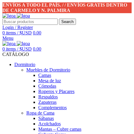
ENVÍOS A TODO EL PAÍS. / / ENVÍOS GRATIS DENTRO
DE CARMELO Y N. PALMIRA
Search
Login / Register
0
items
/
$USD
0.00
Menu
0
items
/
$USD
0.00
CATÁLOGO
Dormitorio
Muebles de Dormitorio
Camas
Mesa de luz
Cómodas
Roperos y Placares
Respaldos
Zapateras
Complementos
Ropa de Cama
Sábanas
Acolchados
Mantas – Cubre camas