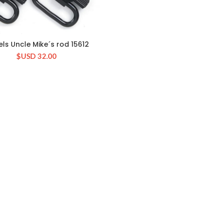
els Uncle Mike´s rod 15612
CONSULTAR STOCK
$USD
32.00