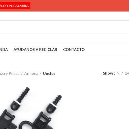
ELO Y N. PALMIRA
ENDA
AYUDANOS A RECICLAR
CONTACTO
Show
9
2
za y Pesca
Armería
Uncles