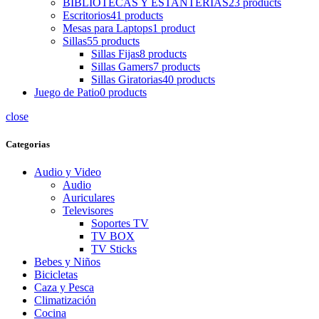
BIBLIOTECAS Y ESTANTERIAS
23 products
Escritorios
41 products
Mesas para Laptops
1 product
Sillas
55 products
Sillas Fijas
8 products
Sillas Gamers
7 products
Sillas Giratorias
40 products
Juego de Patio
0 products
close
Categorias
Audio y Video
Audio
Auriculares
Televisores
Soportes TV
TV BOX
TV Sticks
Bebes y Niños
Bicicletas
Caza y Pesca
Climatización
Cocina