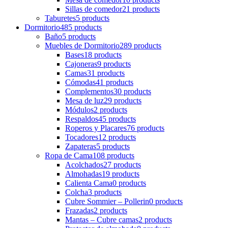
Sillas de comedor
21 products
Taburetes
5 products
Dormitorio
485 products
Baño
5 products
Muebles de Dormitorio
289 products
Bases
18 products
Cajoneras
9 products
Camas
31 products
Cómodas
41 products
Complementos
30 products
Mesa de luz
29 products
Módulos
2 products
Respaldos
45 products
Roperos y Placares
76 products
Tocadores
12 products
Zapateras
5 products
Ropa de Cama
108 products
Acolchados
27 products
Almohadas
19 products
Calienta Cama
0 products
Colcha
3 products
Cubre Sommier – Pollerin
0 products
Frazadas
2 products
Mantas – Cubre camas
2 products