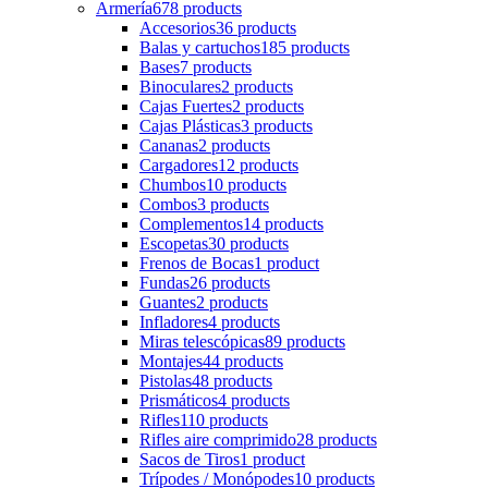
Armería
678 products
Accesorios
36 products
Balas y cartuchos
185 products
Bases
7 products
Binoculares
2 products
Cajas Fuertes
2 products
Cajas Plásticas
3 products
Cananas
2 products
Cargadores
12 products
Chumbos
10 products
Combos
3 products
Complementos
14 products
Escopetas
30 products
Frenos de Bocas
1 product
Fundas
26 products
Guantes
2 products
Infladores
4 products
Miras telescópicas
89 products
Montajes
44 products
Pistolas
48 products
Prismáticos
4 products
Rifles
110 products
Rifles aire comprimido
28 products
Sacos de Tiros
1 product
Trípodes / Monópodes
10 products