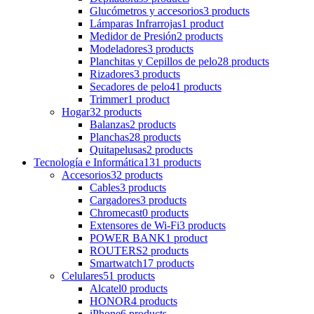
Glucómetros y accesorios
3 products
Lámparas Infrarrojas
1 product
Medidor de Presión
2 products
Modeladores
3 products
Planchitas y Cepillos de pelo
28 products
Rizadores
3 products
Secadores de pelo
41 products
Trimmer
1 product
Hogar
32 products
Balanzas
2 products
Planchas
28 products
Quitapelusas
2 products
Tecnología e Informática
131 products
Accesorios
32 products
Cables
3 products
Cargadores
3 products
Chromecast
0 products
Extensores de Wi-Fi
3 products
POWER BANK
1 product
ROUTERS
2 products
Smartwatch
17 products
Celulares
51 products
Alcatel
0 products
HONOR
4 products
iPhone
6 products