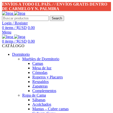
ENVÍOS A TODO EL PAÍS. / / ENVÍOS GRATIS DENTRO
DE CARMELO Y N. PALMIRA
Search
Login / Register
0
items
/
$USD
0.00
Menu
0
items
/
$USD
0.00
CATÁLOGO
Dormitorio
Muebles de Dormitorio
Camas
Mesa de luz
Cómodas
Roperos y Placares
Respaldos
Zapateras
Complementos
Ropa de Cama
Sábanas
Acolchados
Mantas – Cubre camas