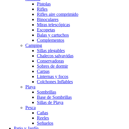
Pistolas
Rifles
Rifles aire comprimido
Binoculares
Miras telescópicas
Escopetas
Balas y cartuchos
Complementos
Camping
Sillas plegables
Chalecos salvavidas
Conservadoras
Sobres de dormir
Carpas
Linternas y focos
Colchones Inflables
Playa
Sombrillas
Base de Sombrillas
Sillas de Playa
Pesca
Cañas
Reeles
Señuelos
Patio y Jardín