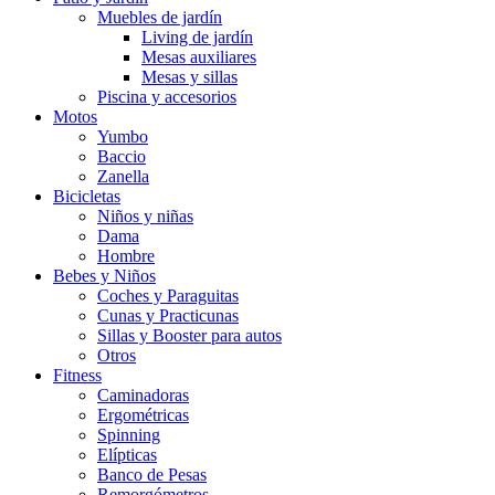
Muebles de jardín
Living de jardín
Mesas auxiliares
Mesas y sillas
Piscina y accesorios
Motos
Yumbo
Baccio
Zanella
Bicicletas
Niños y niñas
Dama
Hombre
Bebes y Niños
Coches y Paraguitas
Cunas y Practicunas
Sillas y Booster para autos
Otros
Fitness
Caminadoras
Ergométricas
Spinning
Elípticas
Banco de Pesas
Remorgómetros