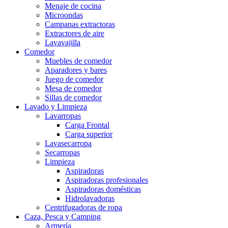
Menaje de cocina
Microondas
Campanas extractoras
Extractores de aire
Lavavajilla
Comedor
Muebles de comedor
Aparadores y bares
Juego de comedor
Mesa de comedor
Sillas de comedor
Lavado y Limpieza
Lavarropas
Carga Frontal
Carga superior
Lavasecarropa
Secarropas
Limpieza
Aspiradoras
Aspiradoras profesionales
Aspiradoras domésticas
Hidrolavadoras
Centrifugadoras de ropa
Caza, Pesca y Camping
Armería