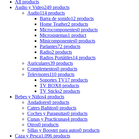
All
products
Audio y Video
249 products
Audio
114 products
Barra de sonido
12 products
Home Teather
2 products
Microcomponentes
0 products
Microsistemas
1 product
Minicomponentes
0 products
Parlantes
72 products
Radio
2 products
Radios Portátiles
14 products
Auriculares
39 products
Complementos
0 products
Televisores
110 products
Soportes TV
17 products
TV BOX
8 products
TV Sticks
2 products
Bebes y Niños
4 products
Andadores
0 products
Catres Bañitos
0 products
Coches y Paraguitas
0 products
Cunas y Practicunas
4 products
Otros
0 products
Sillas y Booster para autos
0 products
Caza y Pesca
1.096 products