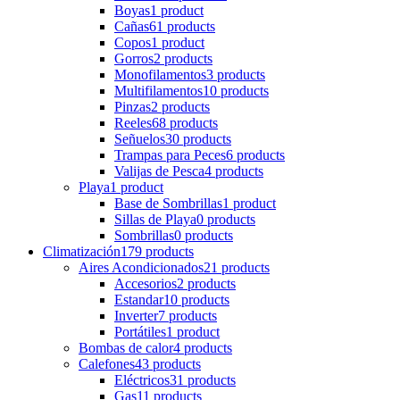
Boyas
1 product
Cañas
61 products
Copos
1 product
Gorros
2 products
Monofilamentos
3 products
Multifilamentos
10 products
Pinzas
2 products
Reeles
68 products
Señuelos
30 products
Trampas para Peces
6 products
Valijas de Pesca
4 products
Playa
1 product
Base de Sombrillas
1 product
Sillas de Playa
0 products
Sombrillas
0 products
Climatización
179 products
Aires Acondicionados
21 products
Accesorios
2 products
Estandar
10 products
Inverter
7 products
Portátiles
1 product
Bombas de calor
4 products
Calefones
43 products
Eléctricos
31 products
Gas
11 products