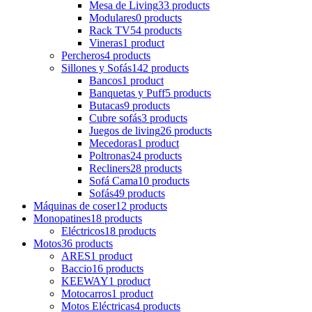
Mesa de Living
33 products
Modulares
0 products
Rack TV
54 products
Vineras
1 product
Percheros
4 products
Sillones y Sofás
142 products
Bancos
1 product
Banquetas y Puff
5 products
Butacas
9 products
Cubre sofás
3 products
Juegos de living
26 products
Mecedoras
1 product
Poltronas
24 products
Recliners
28 products
Sofá Cama
10 products
Sofás
49 products
Máquinas de coser
12 products
Monopatines
18 products
Eléctricos
18 products
Motos
36 products
ARES
1 product
Baccio
16 products
KEEWAY
1 product
Motocarros
1 product
Motos Eléctricas
4 products