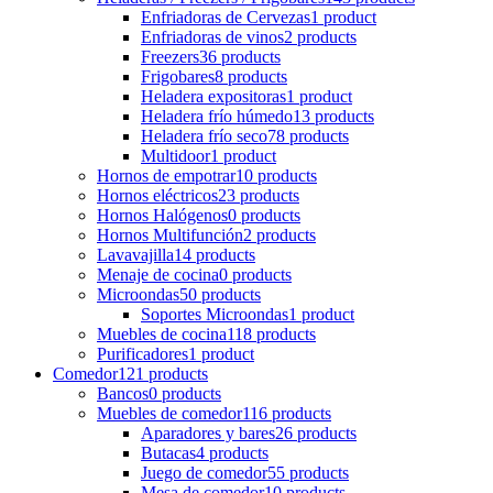
Enfriadoras de Cervezas
1 product
Enfriadoras de vinos
2 products
Freezers
36 products
Frigobares
8 products
Heladera expositoras
1 product
Heladera frío húmedo
13 products
Heladera frío seco
78 products
Multidoor
1 product
Hornos de empotrar
10 products
Hornos eléctricos
23 products
Hornos Halógenos
0 products
Hornos Multifunción
2 products
Lavavajilla
14 products
Menaje de cocina
0 products
Microondas
50 products
Soportes Microondas
1 product
Muebles de cocina
118 products
Purificadores
1 product
Comedor
121 products
Bancos
0 products
Muebles de comedor
116 products
Aparadores y bares
26 products
Butacas
4 products
Juego de comedor
55 products
Mesa de comedor
10 products