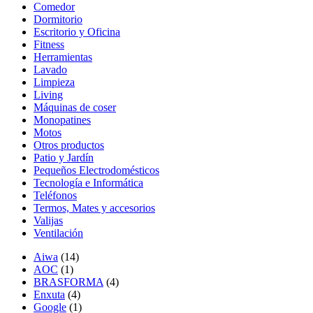
Comedor
Dormitorio
Escritorio y Oficina
Fitness
Herramientas
Lavado
Limpieza
Living
Máquinas de coser
Monopatines
Motos
Otros productos
Patio y Jardín
Pequeños Electrodomésticos
Tecnología e Informática
Teléfonos
Termos, Mates y accesorios
Valijas
Ventilación
Aiwa
(14)
AOC
(1)
BRASFORMA
(4)
Enxuta
(4)
Google
(1)