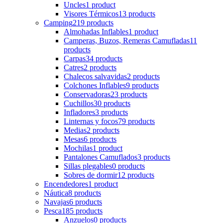
Uncles
1 product
Visores Térmicos
13 products
Camping
219 products
Almohadas Inflables
1 product
Camperas, Buzos, Remeras Camufladas
11
products
Carpas
34 products
Catres
2 products
Chalecos salvavidas
2 products
Colchones Inflables
9 products
Conservadoras
23 products
Cuchillos
30 products
Infladores
3 products
Linternas y focos
79 products
Medias
2 products
Mesas
6 products
Mochilas
1 product
Pantalones Camuflados
3 products
Sillas plegables
0 products
Sobres de dormir
12 products
Encendedores
1 product
Náutica
8 products
Navajas
6 products
Pesca
185 products
Anzuelos
0 products