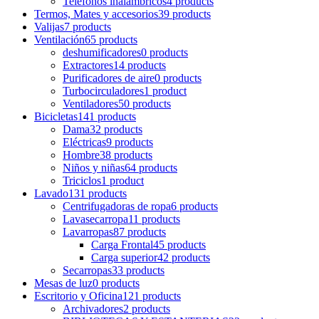
Teléfonos inalámbricos
4 products
Termos, Mates y accesorios
39 products
Valijas
7 products
Ventilación
65 products
deshumificadores
0 products
Extractores
14 products
Purificadores de aire
0 products
Turbocirculadores
1 product
Ventiladores
50 products
Bicicletas
141 products
Dama
32 products
Eléctricas
9 products
Hombre
38 products
Niños y niñas
64 products
Triciclos
1 product
Lavado
131 products
Centrifugadoras de ropa
6 products
Lavasecarropa
11 products
Lavarropas
87 products
Carga Frontal
45 products
Carga superior
42 products
Secarropas
33 products
Mesas de luz
0 products
Escritorio y Oficina
121 products
Archivadores
2 products