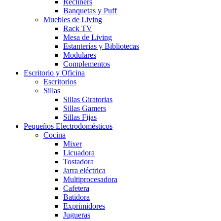
Recliners
Banquetas y Puff
Muebles de Living
Rack TV
Mesa de Living
Estanterías y Bibliotecas
Modulares
Complementos
Escritorio y Oficina
Escritorios
Sillas
Sillas Giratorias
Sillas Gamers
Sillas Fijas
Pequeños Electrodomésticos
Cocina
Mixer
Licuadora
Tostadora
Jarra eléctrica
Multiprocesadora
Cafetera
Batidora
Exprimidores
Jugueras