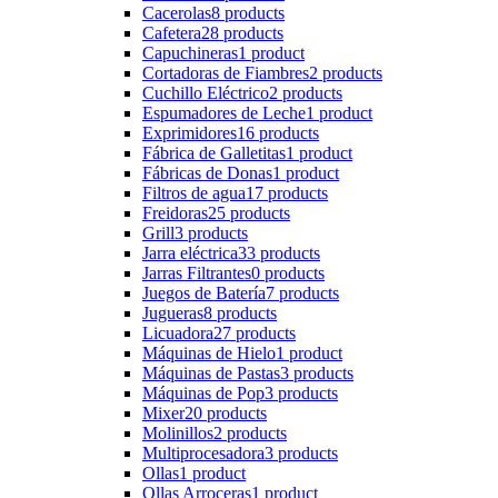
Cacerolas
8 products
Cafetera
28 products
Capuchineras
1 product
Cortadoras de Fiambres
2 products
Cuchillo Eléctrico
2 products
Espumadores de Leche
1 product
Exprimidores
16 products
Fábrica de Galletitas
1 product
Fábricas de Donas
1 product
Filtros de agua
17 products
Freidoras
25 products
Grill
3 products
Jarra eléctrica
33 products
Jarras Filtrantes
0 products
Juegos de Batería
7 products
Jugueras
8 products
Licuadora
27 products
Máquinas de Hielo
1 product
Máquinas de Pastas
3 products
Máquinas de Pop
3 products
Mixer
20 products
Molinillos
2 products
Multiprocesadora
3 products
Ollas
1 product
Ollas Arroceras
1 product