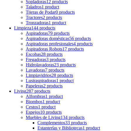
Sopladoras
12 products
Taladros
1 product
Tijeras de Podar
0 products
Tractores
2 products
Tronzadoras
1 product
Limpieza
144 products
Aspiradoras
79 products
Aspiradoras domésticas
56 products
Aspiradoras profesionales
4 products
Aspiradoras Robots
17 products
Escobas
28 products
Fregadoras
3 products
Hidrolavadoras
23 products
Lavadoras
7 products
Limpiavidrios
28 products
Lustraspiradoras
1 product
Papeleras
2 products
Living
287 products
Alfombras
1 product
Biombos
1 product
Cestos
1 product
Espejos
10 products
Muebles de Living
134 products
Complementos
33 products
Estanterías y Bibliotecas
1 product