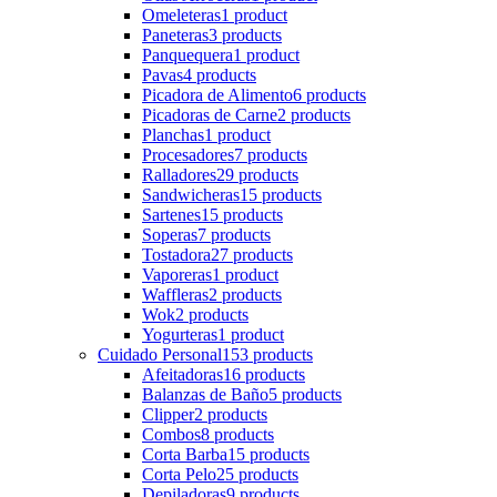
Omeleteras
1 product
Paneteras
3 products
Panquequera
1 product
Pavas
4 products
Picadora de Alimento
6 products
Picadoras de Carne
2 products
Planchas
1 product
Procesadores
7 products
Ralladores
29 products
Sandwicheras
15 products
Sartenes
15 products
Soperas
7 products
Tostadora
27 products
Vaporeras
1 product
Waffleras
2 products
Wok
2 products
Yogurteras
1 product
Cuidado Personal
153 products
Afeitadoras
16 products
Balanzas de Baño
5 products
Clipper
2 products
Combos
8 products
Corta Barba
15 products
Corta Pelo
25 products
Depiladoras
9 products