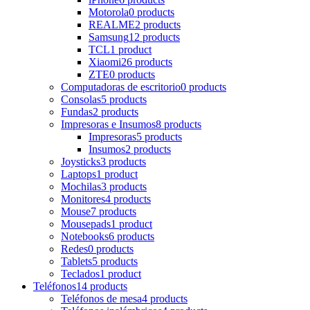
Motorola
0 products
REALME
2 products
Samsung
12 products
TCL
1 product
Xiaomi
26 products
ZTE
0 products
Computadoras de escritorio
0 products
Consolas
5 products
Fundas
2 products
Impresoras e Insumos
8 products
Impresoras
5 products
Insumos
2 products
Joysticks
3 products
Laptops
1 product
Mochilas
3 products
Monitores
4 products
Mouse
7 products
Mousepads
1 product
Notebooks
6 products
Redes
0 products
Tablets
5 products
Teclados
1 product
Teléfonos
14 products
Teléfonos de mesa
4 products