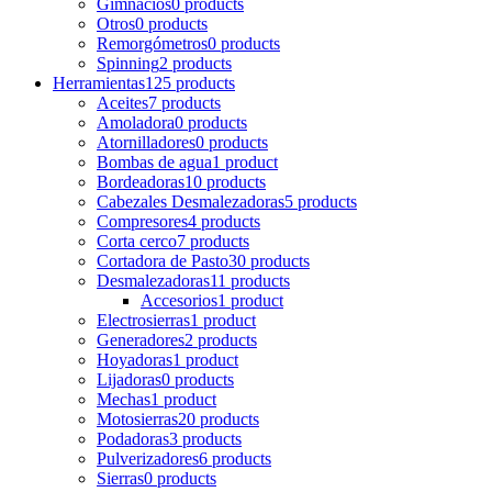
Gimnacios
0 products
Otros
0 products
Remorgómetros
0 products
Spinning
2 products
Herramientas
125 products
Aceites
7 products
Amoladora
0 products
Atornilladores
0 products
Bombas de agua
1 product
Bordeadoras
10 products
Cabezales Desmalezadoras
5 products
Compresores
4 products
Corta cerco
7 products
Cortadora de Pasto
30 products
Desmalezadoras
11 products
Accesorios
1 product
Electrosierras
1 product
Generadores
2 products
Hoyadoras
1 product
Lijadoras
0 products
Mechas
1 product
Motosierras
20 products
Podadoras
3 products
Pulverizadores
6 products
Sierras
0 products