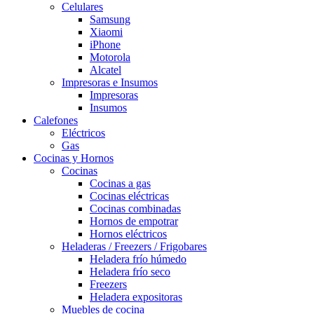
Celulares
Samsung
Xiaomi
iPhone
Motorola
Alcatel
Impresoras e Insumos
Impresoras
Insumos
Calefones
Eléctricos
Gas
Cocinas y Hornos
Cocinas
Cocinas a gas
Cocinas eléctricas
Cocinas combinadas
Hornos de empotrar
Hornos eléctricos
Heladeras / Freezers / Frigobares
Heladera frío húmedo
Heladera frío seco
Freezers
Heladera expositoras
Muebles de cocina