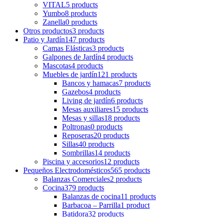
VITAL
5 products
Yumbo
8 products
Zanella
0 products
Otros productos
3 products
Patio y Jardín
147 products
Camas Elásticas
3 products
Galpones de Jardín
4 products
Mascotas
4 products
Muebles de jardín
121 products
Bancos y hamacas
7 products
Gazebos
4 products
Living de jardín
6 products
Mesas auxiliares
15 products
Mesas y sillas
18 products
Poltronas
0 products
Reposeras
20 products
Sillas
40 products
Sombrillas
14 products
Piscina y accesorios
12 products
Pequeños Electrodomésticos
565 products
Balanzas Comerciales
2 products
Cocina
379 products
Balanzas de cocina
11 products
Barbacoa – Parrilla
1 product
Batidora
32 products