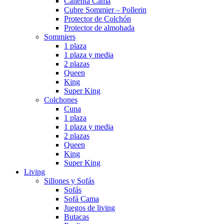
Calienta Cama
Cubre Sommier – Pollerin
Protector de Colchón
Protector de almohada
Sommiers
1 plaza
1 plaza y media
2 plazas
Queen
King
Super King
Colchones
Cuna
1 plaza
1 plaza y media
2 plazas
Queen
King
Super King
Living
Sillones y Sofás
Sofás
Sofá Cama
Juegos de living
Butacas