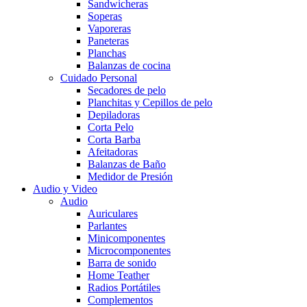
Sandwicheras
Soperas
Vaporeras
Paneteras
Planchas
Balanzas de cocina
Cuidado Personal
Secadores de pelo
Planchitas y Cepillos de pelo
Depiladoras
Corta Pelo
Corta Barba
Afeitadoras
Balanzas de Baño
Medidor de Presión
Audio y Video
Audio
Auriculares
Parlantes
Minicomponentes
Microcomponentes
Barra de sonido
Home Teather
Radios Portátiles
Complementos