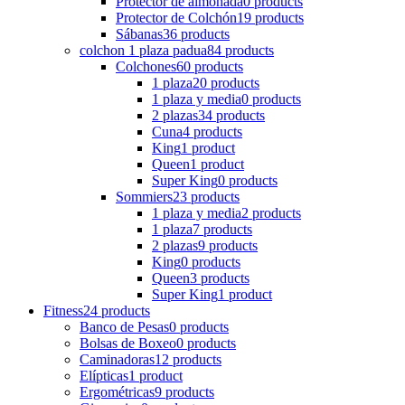
Protector de almohada
0 products
Protector de Colchón
19 products
Sábanas
36 products
colchon 1 plaza padua
84 products
Colchones
60 products
1 plaza
20 products
1 plaza y media
0 products
2 plazas
34 products
Cuna
4 products
King
1 product
Queen
1 product
Super King
0 products
Sommiers
23 products
1 plaza y media
2 products
1 plaza
7 products
2 plazas
9 products
King
0 products
Queen
3 products
Super King
1 product
Fitness
24 products
Banco de Pesas
0 products
Bolsas de Boxeo
0 products
Caminadoras
12 products
Elípticas
1 product
Ergométricas
9 products