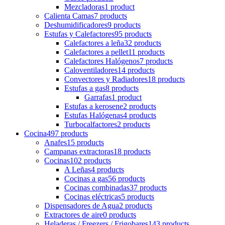
Mezcladoras
1 product
Calienta Camas
7 products
Deshumidificadores
9 products
Estufas y Calefactores
95 products
Calefactores a leña
32 products
Calefactores a pellet
11 products
Calefactores Halógenos
7 products
Caloventiladores
14 products
Convectores y Radiadores
18 products
Estufas a gas
8 products
Garrafas
1 product
Estufas a kerosene
2 products
Estufas Halógenas
4 products
Turbocalfactores
2 products
Cocina
497 products
Anafes
15 products
Campanas extractoras
18 products
Cocinas
102 products
A Leñas
4 products
Cocinas a gas
56 products
Cocinas combinadas
37 products
Cocinas eléctricas
5 products
Dispensadores de Agua
2 products
Extractores de aire
0 products
Heladeras / Freezers / Frigobares
143 products