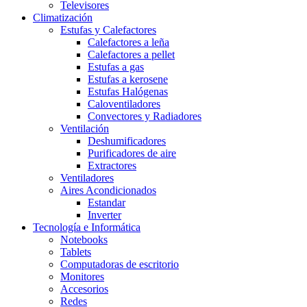
Televisores
Climatización
Estufas y Calefactores
Calefactores a leña
Calefactores a pellet
Estufas a gas
Estufas a kerosene
Estufas Halógenas
Caloventiladores
Convectores y Radiadores
Ventilación
Deshumificadores
Purificadores de aire
Extractores
Ventiladores
Aires Acondicionados
Estandar
Inverter
Tecnología e Informática
Notebooks
Tablets
Computadoras de escritorio
Monitores
Accesorios
Redes