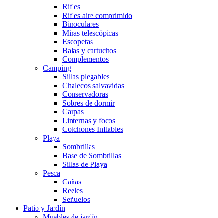
Rifles
Rifles aire comprimido
Binoculares
Miras telescópicas
Escopetas
Balas y cartuchos
Complementos
Camping
Sillas plegables
Chalecos salvavidas
Conservadoras
Sobres de dormir
Carpas
Linternas y focos
Colchones Inflables
Playa
Sombrillas
Base de Sombrillas
Sillas de Playa
Pesca
Cañas
Reeles
Señuelos
Patio y Jardín
Muebles de jardín