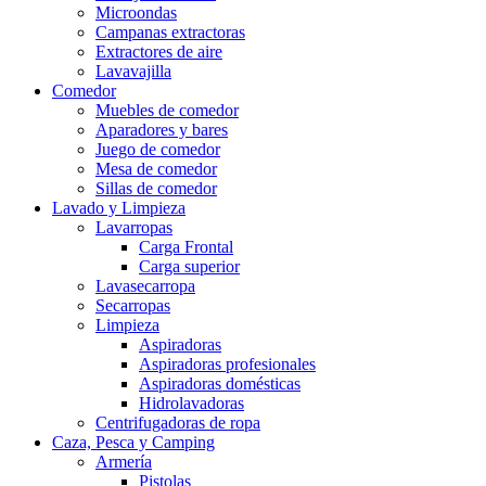
Microondas
Campanas extractoras
Extractores de aire
Lavavajilla
Comedor
Muebles de comedor
Aparadores y bares
Juego de comedor
Mesa de comedor
Sillas de comedor
Lavado y Limpieza
Lavarropas
Carga Frontal
Carga superior
Lavasecarropa
Secarropas
Limpieza
Aspiradoras
Aspiradoras profesionales
Aspiradoras domésticas
Hidrolavadoras
Centrifugadoras de ropa
Caza, Pesca y Camping
Armería
Pistolas