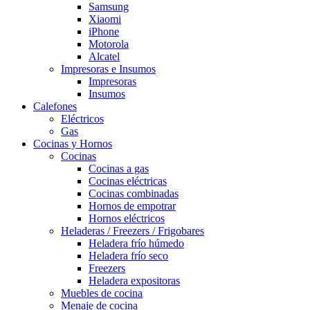
Samsung
Xiaomi
iPhone
Motorola
Alcatel
Impresoras e Insumos
Impresoras
Insumos
Calefones
Eléctricos
Gas
Cocinas y Hornos
Cocinas
Cocinas a gas
Cocinas eléctricas
Cocinas combinadas
Hornos de empotrar
Hornos eléctricos
Heladeras / Freezers / Frigobares
Heladera frío húmedo
Heladera frío seco
Freezers
Heladera expositoras
Muebles de cocina
Menaje de cocina