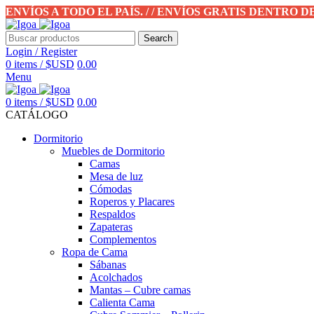
ENVÍOS A TODO EL PAÍS. / / ENVÍOS GRATIS DENTRO 
Search
Login / Register
0
items
/
$USD
0.00
Menu
0
items
/
$USD
0.00
CATÁLOGO
Dormitorio
Muebles de Dormitorio
Camas
Mesa de luz
Cómodas
Roperos y Placares
Respaldos
Zapateras
Complementos
Ropa de Cama
Sábanas
Acolchados
Mantas – Cubre camas
Calienta Cama