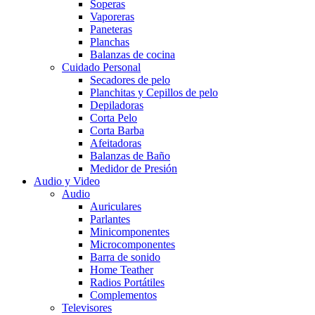
Soperas
Vaporeras
Paneteras
Planchas
Balanzas de cocina
Cuidado Personal
Secadores de pelo
Planchitas y Cepillos de pelo
Depiladoras
Corta Pelo
Corta Barba
Afeitadoras
Balanzas de Baño
Medidor de Presión
Audio y Video
Audio
Auriculares
Parlantes
Minicomponentes
Microcomponentes
Barra de sonido
Home Teather
Radios Portátiles
Complementos
Televisores