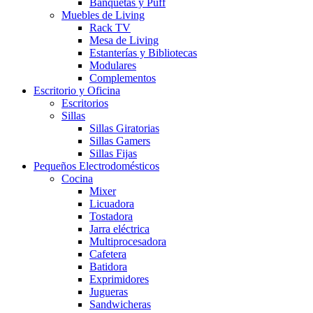
Banquetas y Puff
Muebles de Living
Rack TV
Mesa de Living
Estanterías y Bibliotecas
Modulares
Complementos
Escritorio y Oficina
Escritorios
Sillas
Sillas Giratorias
Sillas Gamers
Sillas Fijas
Pequeños Electrodomésticos
Cocina
Mixer
Licuadora
Tostadora
Jarra eléctrica
Multiprocesadora
Cafetera
Batidora
Exprimidores
Jugueras
Sandwicheras