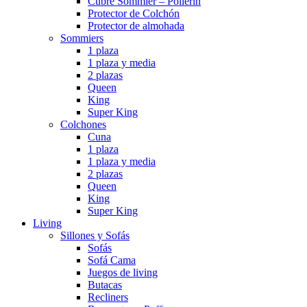
Cubre Sommier – Pollerin
Protector de Colchón
Protector de almohada
Sommiers
1 plaza
1 plaza y media
2 plazas
Queen
King
Super King
Colchones
Cuna
1 plaza
1 plaza y media
2 plazas
Queen
King
Super King
Living
Sillones y Sofás
Sofás
Sofá Cama
Juegos de living
Butacas
Recliners