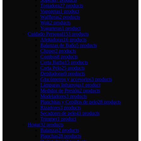
Tostadora
27 products
Vaporeras
1 product
Waffleras
2 products
Wok
2 products
Yogurteras
1 product
Cuidado Personal
153 products
Afeitadoras
16 products
Balanzas de Baño
5 products
Clipper
2 products
Combos
8 products
Corta Barba
15 products
Corta Pelo
25 products
Depiladoras
9 products
Glucómetros y accesorios
3 products
Lámparas Infrarrojas
1 product
Medidor de Presión
2 products
Modeladores
3 products
Planchitas y Cepillos de pelo
28 products
Rizadores
3 products
Secadores de pelo
41 products
Trimmer
1 product
Hogar
32 products
Balanzas
2 products
Planchas
28 products