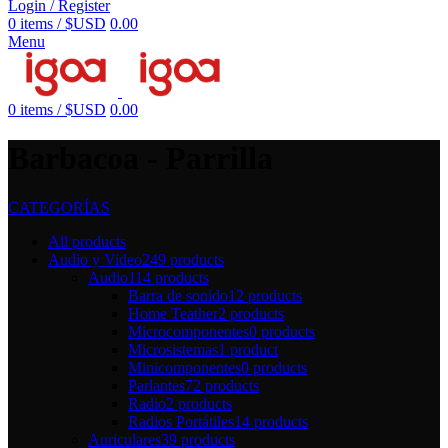
Login / Register
0
items
/
$USD
0.00
Menu
0
items
/
$USD
0.00
Barbacoa - Parrilla
CATEGORÍAS
All
products
Audio y Video
249 products
Audio
114 products
Barra de sonido
12 products
Home Teather
2 products
Microcomponentes
0 products
Microsistemas
1 product
Minicomponentes
0 products
Parlantes
72 products
Radio
2 products
Radios Portátiles
14 products
Auriculares
39 products