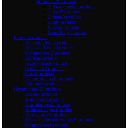
Sommiers
23 products
1 plaza y media
2 products
1 plaza
7 products
2 plazas
9 products
King
0 products
Queen
3 products
Super King
1 product
Fitness
24 products
Banco de Pesas
0 products
Bolsas de Boxeo
0 products
Caminadoras
12 products
Elípticas
1 product
Ergométricas
9 products
Gimnacios
0 products
Otros
0 products
Remorgómetros
0 products
Spinning
2 products
Herramientas
125 products
Aceites
7 products
Amoladora
0 products
Atornilladores
0 products
Bombas de agua
1 product
Bordeadoras
10 products
Cabezales Desmalezadoras
5 products
Compresores
4 products