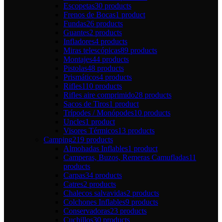
Escopetas
30 products
Frenos de Bocas
1 product
Fundas
26 products
Guantes
2 products
Infladores
4 products
Miras telescópicas
89 products
Montajes
44 products
Pistolas
48 products
Prismáticos
4 products
Rifles
110 products
Rifles aire comprimido
28 products
Sacos de Tiros
1 product
Trípodes / Monópodes
10 products
Uncles
1 product
Visores Térmicos
13 products
Camping
219 products
Almohadas Inflables
1 product
Camperas, Buzos, Remeras Camufladas
11
products
Carpas
34 products
Catres
2 products
Chalecos salvavidas
2 products
Colchones Inflables
9 products
Conservadoras
23 products
Cuchillos
30 products