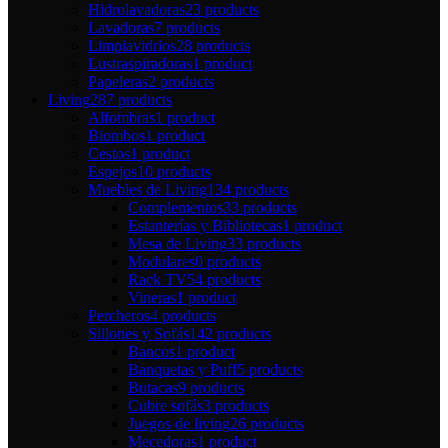
Hidrolavadoras
23 products
Lavadoras
7 products
Limpiavidrios
28 products
Lustraspiradoras
1 product
Papeleras
2 products
Living
287 products
Alfombras
1 product
Biombos
1 product
Cestos
1 product
Espejos
10 products
Muebles de Living
134 products
Complementos
33 products
Estanterías y Bibliotecas
1 product
Mesa de Living
33 products
Modulares
0 products
Rack TV
54 products
Vineras
1 product
Percheros
4 products
Sillones y Sofás
142 products
Bancos
1 product
Banquetas y Puff
5 products
Butacas
9 products
Cubre sofás
3 products
Juegos de living
26 products
Mecedoras
1 product