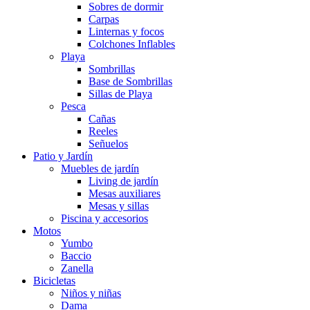
Sobres de dormir
Carpas
Linternas y focos
Colchones Inflables
Playa
Sombrillas
Base de Sombrillas
Sillas de Playa
Pesca
Cañas
Reeles
Señuelos
Patio y Jardín
Muebles de jardín
Living de jardín
Mesas auxiliares
Mesas y sillas
Piscina y accesorios
Motos
Yumbo
Baccio
Zanella
Bicicletas
Niños y niñas
Dama