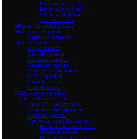
Poltronas
24 products
Recliners
28 products
Sofá Cama
10 products
Sofás
49 products
Máquinas de coser
12 products
Monopatines
18 products
Eléctricos
18 products
Motos
36 products
ARES
1 product
Baccio
16 products
KEEWAY
1 product
Motocarros
1 product
Motos Eléctricas
4 products
VITAL
5 products
Yumbo
8 products
Zanella
0 products
Otros productos
3 products
Patio y Jardín
147 products
Camas Elásticas
3 products
Galpones de Jardín
4 products
Mascotas
4 products
Muebles de jardín
121 products
Bancos y hamacas
7 products
Gazebos
4 products
Living de jardín
6 products