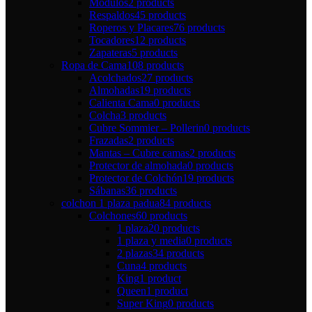
Módulos
2 products
Respaldos
45 products
Roperos y Placares
76 products
Tocadores
12 products
Zapateras
5 products
Ropa de Cama
108 products
Acolchados
27 products
Almohadas
19 products
Calienta Cama
0 products
Colcha
3 products
Cubre Sommier – Pollerin
0 products
Frazadas
2 products
Mantas – Cubre camas
2 products
Protector de almohada
0 products
Protector de Colchón
19 products
Sábanas
36 products
colchon 1 plaza padua
84 products
Colchones
60 products
1 plaza
20 products
1 plaza y media
0 products
2 plazas
34 products
Cuna
4 products
King
1 product
Queen
1 product
Super King
0 products