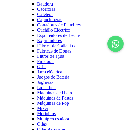
Batidora
Cacerolas
Cafetera
Capuchineras
Cortadoras de Fiambres
Cuchillo Eléctrico
Espumadores de Leche
Exprimidores
Fábrica de Galletitas
Fábricas de Donas
Filtros de agua
Freidoras
Grill
Jarra eléctrica
Juegos de Batería
Jugueras
Licuadora
Máquinas de Hielo
Máquinas de Pastas
Máquinas de Pop
Mixer
Molinillos
Multiprocesadora
Ollas
Ollas Arroceras