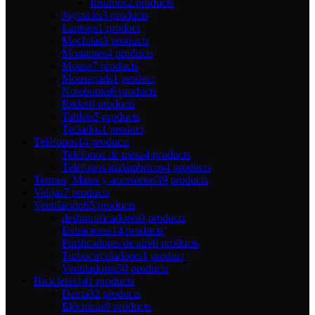
Insumos
2 products
Joysticks
3 products
Laptops
1 product
Mochilas
3 products
Monitores
4 products
Mouse
7 products
Mousepads
1 product
Notebooks
6 products
Redes
0 products
Tablets
5 products
Teclados
1 product
Teléfonos
14 products
Teléfonos de mesa
4 products
Teléfonos inalámbricos
4 products
Termos, Mates y accesorios
39 products
Valijas
7 products
Ventilación
65 products
deshumificadores
0 products
Extractores
14 products
Purificadores de aire
0 products
Turbocirculadores
1 product
Ventiladores
50 products
Bicicletas
141 products
Dama
32 products
Eléctricas
9 products