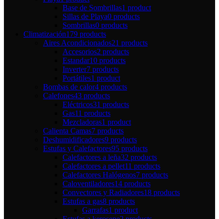
Base de Sombrillas
1 product
Sillas de Playa
0 products
Sombrillas
0 products
Climatización
179 products
Aires Acondicionados
21 products
Accesorios
2 products
Estandar
10 products
Inverter
7 products
Portátiles
1 product
Bombas de calor
4 products
Calefones
43 products
Eléctricos
31 products
Gas
11 products
Mezcladoras
1 product
Calienta Camas
7 products
Deshumidificadores
9 products
Estufas y Calefactores
95 products
Calefactores a leña
32 products
Calefactores a pellet
11 products
Calefactores Halógenos
7 products
Caloventiladores
14 products
Convectores y Radiadores
18 products
Estufas a gas
8 products
Garrafas
1 product
Estufas a kerosene
2 products