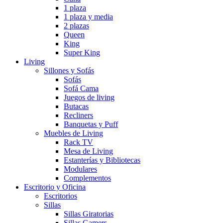
1 plaza
1 plaza y media
2 plazas
Queen
King
Super King
Living
Sillones y Sofás
Sofás
Sofá Cama
Juegos de living
Butacas
Recliners
Banquetas y Puff
Muebles de Living
Rack TV
Mesa de Living
Estanterías y Bibliotecas
Modulares
Complementos
Escritorio y Oficina
Escritorios
Sillas
Sillas Giratorias
Sillas Gamers