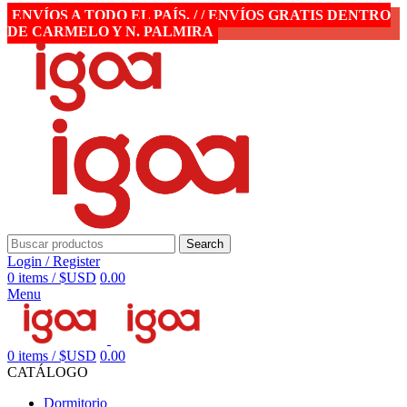
ENVÍOS A TODO EL PAÍS. / / ENVÍOS GRATIS DENTRO
DE CARMELO Y N. PALMIRA
Search
Login / Register
0
items
/
$USD
0.00
Menu
0
items
/
$USD
0.00
CATÁLOGO
Dormitorio