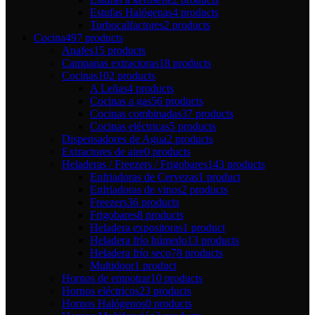
Estufas Halógenas
4 products
Turbocalfactores
2 products
Cocina
497 products
Anafes
15 products
Campanas extractoras
18 products
Cocinas
102 products
A Leñas
4 products
Cocinas a gas
56 products
Cocinas combinadas
37 products
Cocinas eléctricas
5 products
Dispensadores de Agua
2 products
Extractores de aire
0 products
Heladeras / Freezers / Frigobares
143 products
Enfriadoras de Cervezas
1 product
Enfriadoras de vinos
2 products
Freezers
36 products
Frigobares
8 products
Heladera expositoras
1 product
Heladera frío húmedo
13 products
Heladera frío seco
78 products
Multidoor
1 product
Hornos de empotrar
10 products
Hornos eléctricos
23 products
Hornos Halógenos
0 products