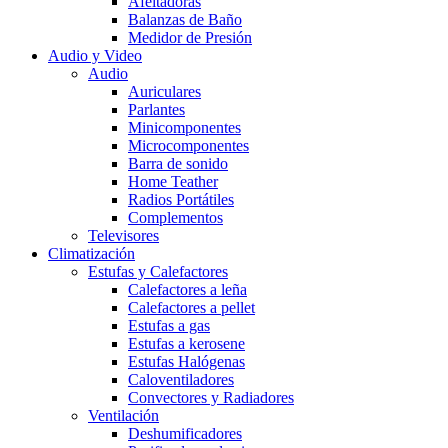
Afeitadoras
Balanzas de Baño
Medidor de Presión
Audio y Video
Audio
Auriculares
Parlantes
Minicomponentes
Microcomponentes
Barra de sonido
Home Teather
Radios Portátiles
Complementos
Televisores
Climatización
Estufas y Calefactores
Calefactores a leña
Calefactores a pellet
Estufas a gas
Estufas a kerosene
Estufas Halógenas
Caloventiladores
Convectores y Radiadores
Ventilación
Deshumificadores