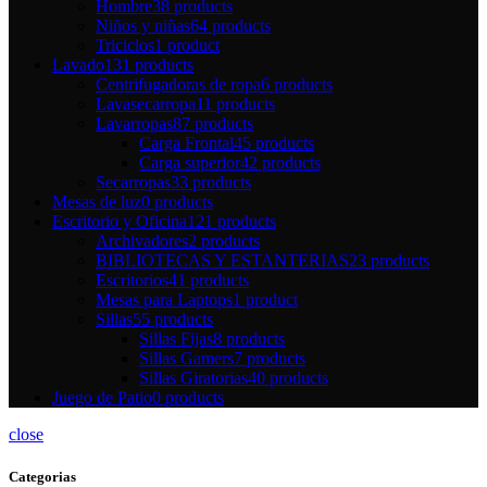
Hombre
38 products
Niños y niñas
64 products
Triciclos
1 product
Lavado
131 products
Centrifugadoras de ropa
6 products
Lavasecarropa
11 products
Lavarropas
87 products
Carga Frontal
45 products
Carga superior
42 products
Secarropas
33 products
Mesas de luz
0 products
Escritorio y Oficina
121 products
Archivadores
2 products
BIBLIOTECAS Y ESTANTERIAS
23 products
Escritorios
41 products
Mesas para Laptops
1 product
Sillas
55 products
Sillas Fijas
8 products
Sillas Gamers
7 products
Sillas Giratorias
40 products
Juego de Patio
0 products
close
Categorias