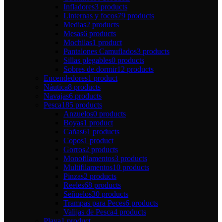
Infladores
3 products
Linternas y focos
79 products
Medias
2 products
Mesas
6 products
Mochilas
1 product
Pantalones Camuflados
3 products
Sillas plegables
0 products
Sobres de dormir
12 products
Encendedores
1 product
Náutica
8 products
Navajas
6 products
Pesca
185 products
Anzuelos
0 products
Boyas
1 product
Cañas
61 products
Copos
1 product
Gorros
2 products
Monofilamentos
3 products
Multifilamentos
10 products
Pinzas
2 products
Reeles
68 products
Señuelos
30 products
Trampas para Peces
6 products
Valijas de Pesca
4 products
Playa
1 product