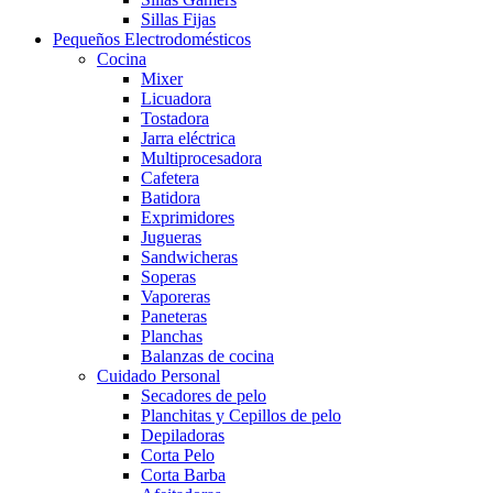
Sillas Fijas
Pequeños Electrodomésticos
Cocina
Mixer
Licuadora
Tostadora
Jarra eléctrica
Multiprocesadora
Cafetera
Batidora
Exprimidores
Jugueras
Sandwicheras
Soperas
Vaporeras
Paneteras
Planchas
Balanzas de cocina
Cuidado Personal
Secadores de pelo
Planchitas y Cepillos de pelo
Depiladoras
Corta Pelo
Corta Barba