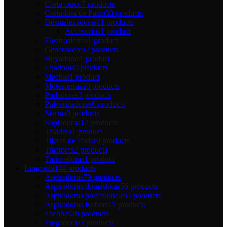
Corta cerco
7 products
Cortadora de Pasto
30 products
Desmalezadoras
11 products
Accesorios
1 product
Electrosierras
1 product
Generadores
2 products
Hoyadoras
1 product
Lijadoras
0 products
Mechas
1 product
Motosierras
20 products
Podadoras
3 products
Pulverizadores
6 products
Sierras
0 products
Sopladoras
12 products
Taladros
1 product
Tijeras de Podar
0 products
Tractores
2 products
Tronzadoras
1 product
Limpieza
144 products
Aspiradoras
79 products
Aspiradoras domésticas
56 products
Aspiradoras profesionales
4 products
Aspiradoras Robots
17 products
Escobas
28 products
Fregadoras
3 products