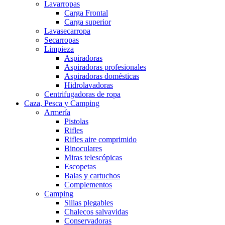
Lavarropas
Carga Frontal
Carga superior
Lavasecarropa
Secarropas
Limpieza
Aspiradoras
Aspiradoras profesionales
Aspiradoras domésticas
Hidrolavadoras
Centrifugadoras de ropa
Caza, Pesca y Camping
Armería
Pistolas
Rifles
Rifles aire comprimido
Binoculares
Miras telescópicas
Escopetas
Balas y cartuchos
Complementos
Camping
Sillas plegables
Chalecos salvavidas
Conservadoras