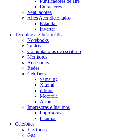
Purificadores de aire
Extractores
Ventiladores
Aires Acondicionados
Estandar
Inverter
Tecnología e Informática
Notebooks
Tablets
Computadoras de escritorio
Monitores
Accesorios
Redes
Celulares
Samsung
Xiaomi
iPhone
Motorola
Alcatel
Impresoras e Insumos
Impresoras
Insumos
Calefones
Eléctricos
Gas