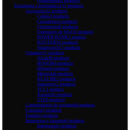
Quitapelusas
2 products
Tecnología e Informática
131 products
Accesorios
32 products
Cables
3 products
Cargadores
3 products
Chromecast
0 products
Extensores de Wi-Fi
3 products
POWER BANK
1 product
ROUTERS
2 products
Smartwatch
17 products
Celulares
51 products
Alcatel
0 products
HONOR
4 products
iPhone
6 products
Motorola
0 products
REALME
2 products
Samsung
12 products
TCL
1 product
Xiaomi
26 products
ZTE
0 products
Computadoras de escritorio
0 products
Consolas
5 products
Fundas
2 products
Impresoras e Insumos
8 products
Impresoras
5 products