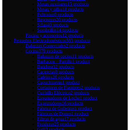
Mesas auxiliares
15 products
Mesas y sillas
18 products
Poltronas
0 products
Reposeras
20 products
Sillas
40 products
Sombrillas
14 products
Piscina y accesorios
12 products
Pequeños Electrodomésticos
565 products
Balanzas Comerciales
2 products
Cocina
379 products
Balanzas de cocina
11 products
Barbacoa – Parrilla
1 product
Batidora
32 products
Cacerolas
8 products
Cafetera
28 products
Capuchineras
1 product
Cortadoras de Fiambres
2 products
Cuchillo Eléctrico
2 products
Espumadores de Leche
1 product
Exprimidores
16 products
Fábrica de Galletitas
1 product
Fábricas de Donas
1 product
Filtros de agua
17 products
Freidoras
25 products
Grill
3 products