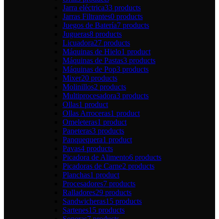
Jarra eléctrica
33 products
Jarras Filtrantes
0 products
Juegos de Batería
7 products
Jugueras
8 products
Licuadora
27 products
Máquinas de Hielo
1 product
Máquinas de Pastas
3 products
Máquinas de Pop
3 products
Mixer
20 products
Molinillos
2 products
Multiprocesadora
3 products
Ollas
1 product
Ollas Arroceras
1 product
Omeleteras
1 product
Paneteras
3 products
Panquequera
1 product
Pavas
4 products
Picadora de Alimento
6 products
Picadoras de Carne
2 products
Planchas
1 product
Procesadores
7 products
Ralladores
29 products
Sandwicheras
15 products
Sartenes
15 products
Soperas
7 products