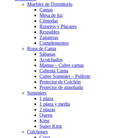
Muebles de Dormitorio
Camas
Mesa de luz
Cómodas
Roperos y Placares
Respaldos
Zapateras
Complementos
Ropa de Cama
Sábanas
Acolchados
Mantas – Cubre camas
Calienta Cama
Cubre Sommier – Pollerin
Protector de Colchón
Protector de almohada
Sommiers
1 plaza
1 plaza y media
2 plazas
Queen
King
Super King
Colchones
Cuna