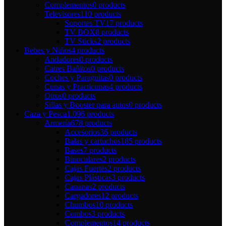
Complementos
0 products
Televisores
110 products
Soportes TV
17 products
TV BOX
8 products
TV Sticks
2 products
Bebes y Niños
4 products
Andadores
0 products
Catres Bañitos
0 products
Coches y Paraguitas
0 products
Cunas y Practicunas
4 products
Otros
0 products
Sillas y Booster para autos
0 products
Caza y Pesca
1.096 products
Armería
678 products
Accesorios
36 products
Balas y cartuchos
185 products
Bases
7 products
Binoculares
2 products
Cajas Fuertes
2 products
Cajas Plásticas
3 products
Cananas
2 products
Cargadores
12 products
Chumbos
10 products
Combos
3 products
Complementos
14 products