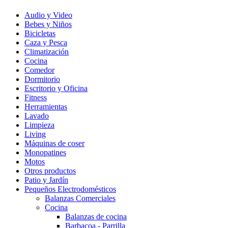
Audio y Video
Bebes y Niños
Bicicletas
Caza y Pesca
Climatización
Cocina
Comedor
Dormitorio
Escritorio y Oficina
Fitness
Herramientas
Lavado
Limpieza
Living
Máquinas de coser
Monopatines
Motos
Otros productos
Patio y Jardín
Pequeños Electrodomésticos
Balanzas Comerciales
Cocina
Balanzas de cocina
Barbacoa - Parrilla