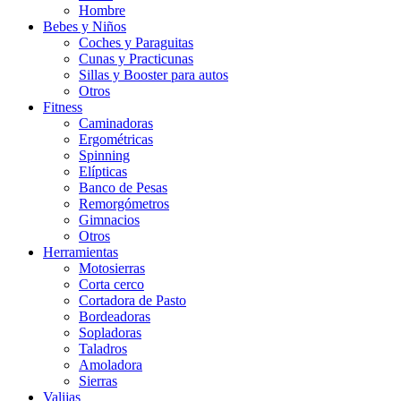
Hombre
Bebes y Niños
Coches y Paraguitas
Cunas y Practicunas
Sillas y Booster para autos
Otros
Fitness
Caminadoras
Ergométricas
Spinning
Elípticas
Banco de Pesas
Remorgómetros
Gimnacios
Otros
Herramientas
Motosierras
Corta cerco
Cortadora de Pasto
Bordeadoras
Sopladoras
Taladros
Amoladora
Sierras
Valijas