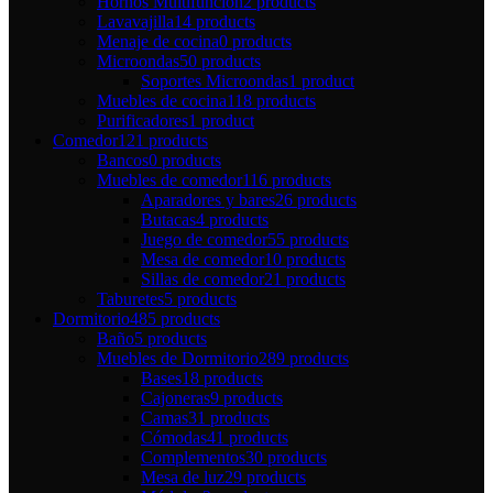
Hornos Multifunción
2 products
Lavavajilla
14 products
Menaje de cocina
0 products
Microondas
50 products
Soportes Microondas
1 product
Muebles de cocina
118 products
Purificadores
1 product
Comedor
121 products
Bancos
0 products
Muebles de comedor
116 products
Aparadores y bares
26 products
Butacas
4 products
Juego de comedor
55 products
Mesa de comedor
10 products
Sillas de comedor
21 products
Taburetes
5 products
Dormitorio
485 products
Baño
5 products
Muebles de Dormitorio
289 products
Bases
18 products
Cajoneras
9 products
Camas
31 products
Cómodas
41 products
Complementos
30 products
Mesa de luz
29 products