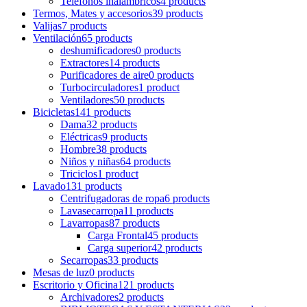
Teléfonos inalámbricos
4 products
Termos, Mates y accesorios
39 products
Valijas
7 products
Ventilación
65 products
deshumificadores
0 products
Extractores
14 products
Purificadores de aire
0 products
Turbocirculadores
1 product
Ventiladores
50 products
Bicicletas
141 products
Dama
32 products
Eléctricas
9 products
Hombre
38 products
Niños y niñas
64 products
Triciclos
1 product
Lavado
131 products
Centrifugadoras de ropa
6 products
Lavasecarropa
11 products
Lavarropas
87 products
Carga Frontal
45 products
Carga superior
42 products
Secarropas
33 products
Mesas de luz
0 products
Escritorio y Oficina
121 products
Archivadores
2 products