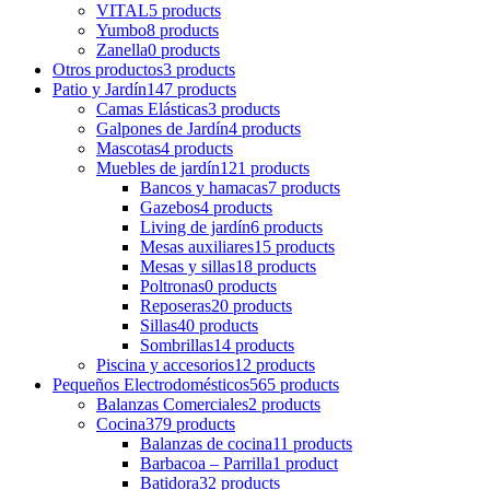
VITAL
5 products
Yumbo
8 products
Zanella
0 products
Otros productos
3 products
Patio y Jardín
147 products
Camas Elásticas
3 products
Galpones de Jardín
4 products
Mascotas
4 products
Muebles de jardín
121 products
Bancos y hamacas
7 products
Gazebos
4 products
Living de jardín
6 products
Mesas auxiliares
15 products
Mesas y sillas
18 products
Poltronas
0 products
Reposeras
20 products
Sillas
40 products
Sombrillas
14 products
Piscina y accesorios
12 products
Pequeños Electrodomésticos
565 products
Balanzas Comerciales
2 products
Cocina
379 products
Balanzas de cocina
11 products
Barbacoa – Parrilla
1 product
Batidora
32 products