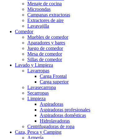
Menaje de cocina
Microondas
Campanas extractoras
Extractores de aire
Lavavajilla
Comedor
Muebles de comedor
Aparadores y bares
Juego de comedor
Mesa de comedor
Sillas de comedor
Lavado y Limpieza
Lavarropas
Carga Frontal
Carga superior
Lavasecarropa
Secarropas
Limpieza
Aspiradoras
Aspiradoras profesionales
Aspiradoras domésticas
Hidrolavadoras
Centrifugadoras de ropa
Caza, Pesca y Camping
Armería