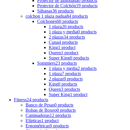
Protector de almohada
0 products
Protector de Colchón
19 products
Sábanas
36 products
colchon 1 plaza padua
84 products
Colchones
60 products
1 plaza
20 products
1 plaza y media
0 products
2 plazas
34 products
Cuna
4 products
King
1 product
Queen
1 product
Super King
0 products
Sommiers
23 products
1 plaza y media
2 products
1 plaza
7 products
2 plazas
9 products
King
0 products
Queen
3 products
Super King
1 product
Fitness
24 products
Banco de Pesas
0 products
Bolsas de Boxeo
0 products
Caminadoras
12 products
Elípticas
1 product
Ergométricas
9 products