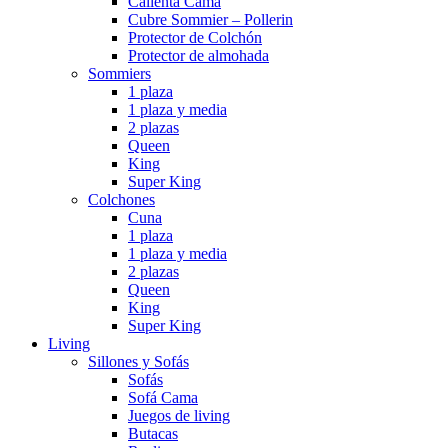
Calienta Cama
Cubre Sommier – Pollerin
Protector de Colchón
Protector de almohada
Sommiers
1 plaza
1 plaza y media
2 plazas
Queen
King
Super King
Colchones
Cuna
1 plaza
1 plaza y media
2 plazas
Queen
King
Super King
Living
Sillones y Sofás
Sofás
Sofá Cama
Juegos de living
Butacas