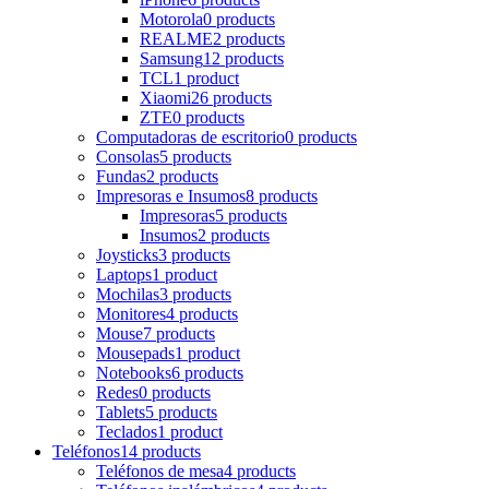
Motorola
0 products
REALME
2 products
Samsung
12 products
TCL
1 product
Xiaomi
26 products
ZTE
0 products
Computadoras de escritorio
0 products
Consolas
5 products
Fundas
2 products
Impresoras e Insumos
8 products
Impresoras
5 products
Insumos
2 products
Joysticks
3 products
Laptops
1 product
Mochilas
3 products
Monitores
4 products
Mouse
7 products
Mousepads
1 product
Notebooks
6 products
Redes
0 products
Tablets
5 products
Teclados
1 product
Teléfonos
14 products
Teléfonos de mesa
4 products