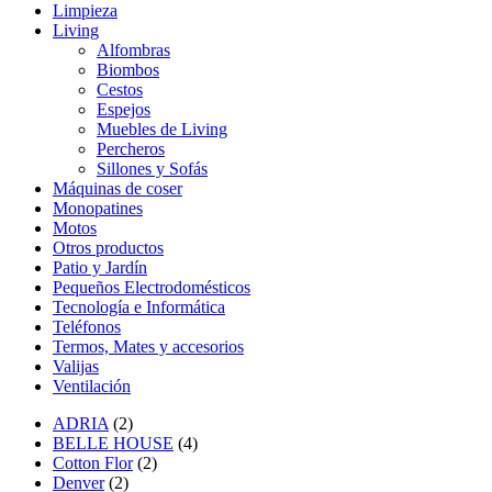
Limpieza
Living
Alfombras
Biombos
Cestos
Espejos
Muebles de Living
Percheros
Sillones y Sofás
Máquinas de coser
Monopatines
Motos
Otros productos
Patio y Jardín
Pequeños Electrodomésticos
Tecnología e Informática
Teléfonos
Termos, Mates y accesorios
Valijas
Ventilación
ADRIA
(2)
BELLE HOUSE
(4)
Cotton Flor
(2)
Denver
(2)