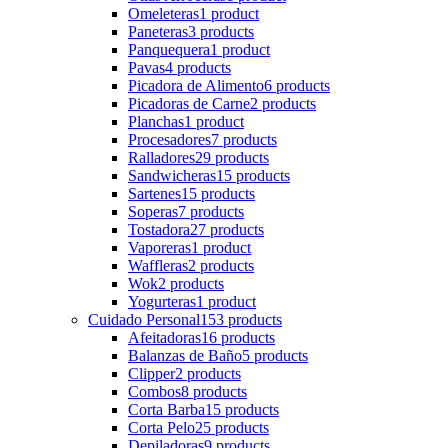
Omeleteras
1 product
Paneteras
3 products
Panquequera
1 product
Pavas
4 products
Picadora de Alimento
6 products
Picadoras de Carne
2 products
Planchas
1 product
Procesadores
7 products
Ralladores
29 products
Sandwicheras
15 products
Sartenes
15 products
Soperas
7 products
Tostadora
27 products
Vaporeras
1 product
Waffleras
2 products
Wok
2 products
Yogurteras
1 product
Cuidado Personal
153 products
Afeitadoras
16 products
Balanzas de Baño
5 products
Clipper
2 products
Combos
8 products
Corta Barba
15 products
Corta Pelo
25 products
Depiladoras
9 products