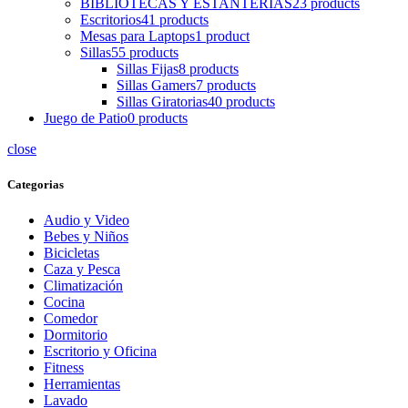
BIBLIOTECAS Y ESTANTERIAS
23 products
Escritorios
41 products
Mesas para Laptops
1 product
Sillas
55 products
Sillas Fijas
8 products
Sillas Gamers
7 products
Sillas Giratorias
40 products
Juego de Patio
0 products
close
Categorias
Audio y Video
Bebes y Niños
Bicicletas
Caza y Pesca
Climatización
Cocina
Comedor
Dormitorio
Escritorio y Oficina
Fitness
Herramientas
Lavado