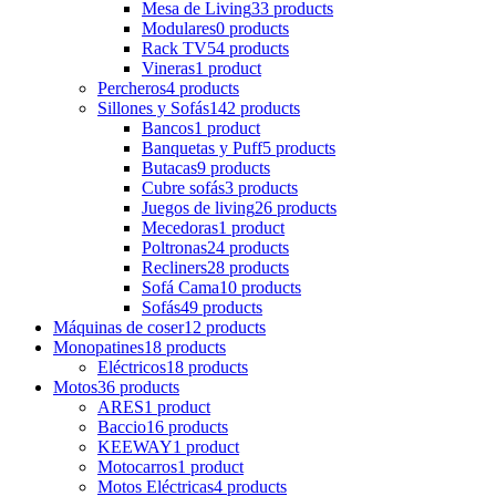
Mesa de Living
33 products
Modulares
0 products
Rack TV
54 products
Vineras
1 product
Percheros
4 products
Sillones y Sofás
142 products
Bancos
1 product
Banquetas y Puff
5 products
Butacas
9 products
Cubre sofás
3 products
Juegos de living
26 products
Mecedoras
1 product
Poltronas
24 products
Recliners
28 products
Sofá Cama
10 products
Sofás
49 products
Máquinas de coser
12 products
Monopatines
18 products
Eléctricos
18 products
Motos
36 products
ARES
1 product
Baccio
16 products
KEEWAY
1 product
Motocarros
1 product
Motos Eléctricas
4 products