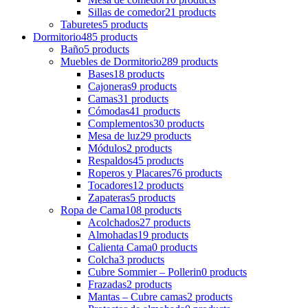
Sillas de comedor
21 products
Taburetes
5 products
Dormitorio
485 products
Baño
5 products
Muebles de Dormitorio
289 products
Bases
18 products
Cajoneras
9 products
Camas
31 products
Cómodas
41 products
Complementos
30 products
Mesa de luz
29 products
Módulos
2 products
Respaldos
45 products
Roperos y Placares
76 products
Tocadores
12 products
Zapateras
5 products
Ropa de Cama
108 products
Acolchados
27 products
Almohadas
19 products
Calienta Cama
0 products
Colcha
3 products
Cubre Sommier – Pollerin
0 products
Frazadas
2 products
Mantas – Cubre camas
2 products