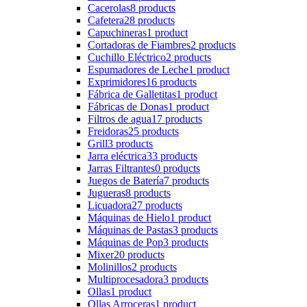
Cacerolas
8 products
Cafetera
28 products
Capuchineras
1 product
Cortadoras de Fiambres
2 products
Cuchillo Eléctrico
2 products
Espumadores de Leche
1 product
Exprimidores
16 products
Fábrica de Galletitas
1 product
Fábricas de Donas
1 product
Filtros de agua
17 products
Freidoras
25 products
Grill
3 products
Jarra eléctrica
33 products
Jarras Filtrantes
0 products
Juegos de Batería
7 products
Jugueras
8 products
Licuadora
27 products
Máquinas de Hielo
1 product
Máquinas de Pastas
3 products
Máquinas de Pop
3 products
Mixer
20 products
Molinillos
2 products
Multiprocesadora
3 products
Ollas
1 product
Ollas Arroceras
1 product