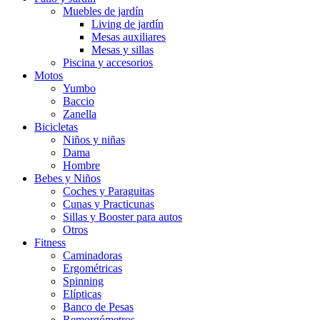
Muebles de jardín
Living de jardín
Mesas auxiliares
Mesas y sillas
Piscina y accesorios
Motos
Yumbo
Baccio
Zanella
Bicicletas
Niños y niñas
Dama
Hombre
Bebes y Niños
Coches y Paraguitas
Cunas y Practicunas
Sillas y Booster para autos
Otros
Fitness
Caminadoras
Ergométricas
Spinning
Elípticas
Banco de Pesas
Remorgómetros