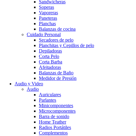
Sandwicheras
Soperas
Vaporeras
Paneteras
Planchas
Balanzas de cocina
Cuidado Personal
Secadores de pelo
Planchitas y Cepillos de pelo
Depiladoras
Corta Pelo
Corta Barba
Afeitadoras
Balanzas de Baño
Medidor de Presión
Audio y Video
Audio
Auriculares
Parlantes
Minicomponentes
Microcomponentes
Barra de sonido
Home Teather
Radios Portátiles
Complementos