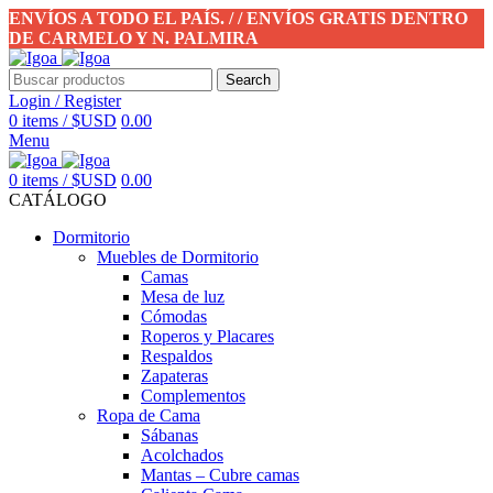
ENVÍOS A TODO EL PAÍS. / / ENVÍOS GRATIS DENTRO
DE CARMELO Y N. PALMIRA
Search
Login / Register
0
items
/
$USD
0.00
Menu
0
items
/
$USD
0.00
CATÁLOGO
Dormitorio
Muebles de Dormitorio
Camas
Mesa de luz
Cómodas
Roperos y Placares
Respaldos
Zapateras
Complementos
Ropa de Cama
Sábanas
Acolchados
Mantas – Cubre camas