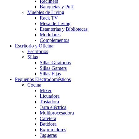
Recliners
Banquetas y Puff
Muebles de Living
Rack TV
Mesa de Living
Estanterías y Bibliotecas
Modulares
Complementos
Escritorio y Oficina
Escritorios
Sillas
Sillas Giratorias
Sillas Gamers
Sillas Fijas
Pequeños Electrodomésticos
Cocina
Mixer
Licuadora
Tostadora
Jarra eléctrica
Multiprocesadora
Cafetera
Batidora
Exprimidores
Jugueras