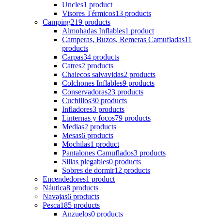
Uncles
1 product
Visores Térmicos
13 products
Camping
219 products
Almohadas Inflables
1 product
Camperas, Buzos, Remeras Camufladas
11
products
Carpas
34 products
Catres
2 products
Chalecos salvavidas
2 products
Colchones Inflables
9 products
Conservadoras
23 products
Cuchillos
30 products
Infladores
3 products
Linternas y focos
79 products
Medias
2 products
Mesas
6 products
Mochilas
1 product
Pantalones Camuflados
3 products
Sillas plegables
0 products
Sobres de dormir
12 products
Encendedores
1 product
Náutica
8 products
Navajas
6 products
Pesca
185 products
Anzuelos
0 products