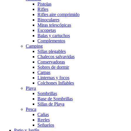
Pistolas
Rifles
Rifles aire comprimido
Binoculares
Miras telescópicas
Escopetas
Balas y cartuchos
Complementos
Camping
Sillas plegables
Chalecos salvavidas
Conservadoras
Sobres de dormir
Carpas
Linternas y focos
Colchones Inflables
Playa
Sombrillas
Base de Sombrillas
Sillas de Playa
Pesca
Cañas
Reeles
Señuelos
Patio y Jardín