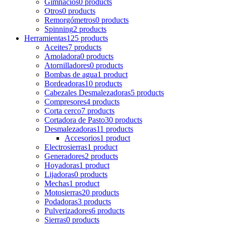
Gimnacios
0 products
Otros
0 products
Remorgómetros
0 products
Spinning
2 products
Herramientas
125 products
Aceites
7 products
Amoladora
0 products
Atornilladores
0 products
Bombas de agua
1 product
Bordeadoras
10 products
Cabezales Desmalezadoras
5 products
Compresores
4 products
Corta cerco
7 products
Cortadora de Pasto
30 products
Desmalezadoras
11 products
Accesorios
1 product
Electrosierras
1 product
Generadores
2 products
Hoyadoras
1 product
Lijadoras
0 products
Mechas
1 product
Motosierras
20 products
Podadoras
3 products
Pulverizadores
6 products
Sierras
0 products