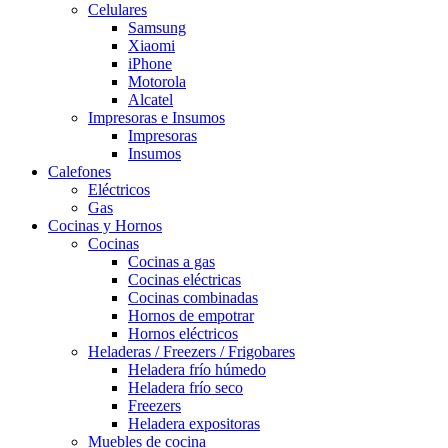
Celulares
Samsung
Xiaomi
iPhone
Motorola
Alcatel
Impresoras e Insumos
Impresoras
Insumos
Calefones
Eléctricos
Gas
Cocinas y Hornos
Cocinas
Cocinas a gas
Cocinas eléctricas
Cocinas combinadas
Hornos de empotrar
Hornos eléctricos
Heladeras / Freezers / Frigobares
Heladera frío húmedo
Heladera frío seco
Freezers
Heladera expositoras
Muebles de cocina