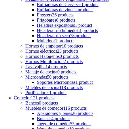
Enfriadoras de Cervezas
1 product
Enfriadoras de vinos
2 products
Freezers
36 products
Frigobares
8 products
Heladera expositoras
1 product
Heladera frío húmedo
13 products
Heladera frío seco
78 products
Multidoor
1 product
Hornos de empotrar
10 products
Hornos eléctricos
23 products
Hornos Halógenos
0 products
Hornos Multifunción
2 products
Lavavajilla
14 products
Menaje de cocina
0 products
Microondas
50 products
Soportes Microondas
1 product
Muebles de cocina
118 products
Purificadores
1 product
Comedor
121 products
Bancos
0 products
Muebles de comedor
116 products
Aparadores y bares
26 products
Butacas
4 products
Juego de comedor
55 products
Mesa de comedor
10 products