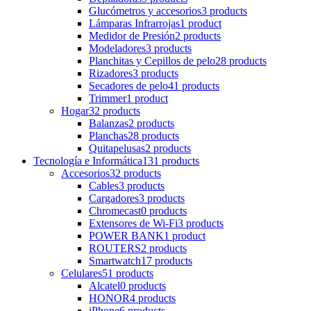
Glucómetros y accesorios
3 products
Lámparas Infrarrojas
1 product
Medidor de Presión
2 products
Modeladores
3 products
Planchitas y Cepillos de pelo
28 products
Rizadores
3 products
Secadores de pelo
41 products
Trimmer
1 product
Hogar
32 products
Balanzas
2 products
Planchas
28 products
Quitapelusas
2 products
Tecnología e Informática
131 products
Accesorios
32 products
Cables
3 products
Cargadores
3 products
Chromecast
0 products
Extensores de Wi-Fi
3 products
POWER BANK
1 product
ROUTERS
2 products
Smartwatch
17 products
Celulares
51 products
Alcatel
0 products
HONOR
4 products
iPhone
6 products