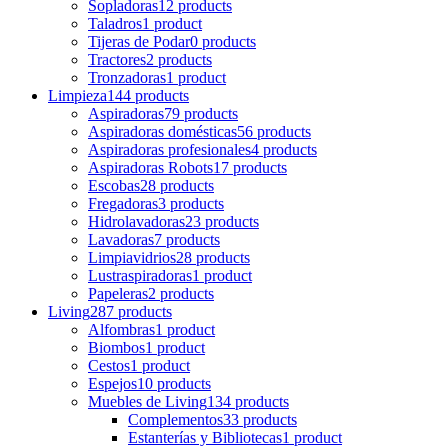
Sopladoras
12 products
Taladros
1 product
Tijeras de Podar
0 products
Tractores
2 products
Tronzadoras
1 product
Limpieza
144 products
Aspiradoras
79 products
Aspiradoras domésticas
56 products
Aspiradoras profesionales
4 products
Aspiradoras Robots
17 products
Escobas
28 products
Fregadoras
3 products
Hidrolavadoras
23 products
Lavadoras
7 products
Limpiavidrios
28 products
Lustraspiradoras
1 product
Papeleras
2 products
Living
287 products
Alfombras
1 product
Biombos
1 product
Cestos
1 product
Espejos
10 products
Muebles de Living
134 products
Complementos
33 products
Estanterías y Bibliotecas
1 product