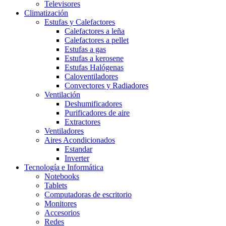
Televisores
Climatización
Estufas y Calefactores
Calefactores a leña
Calefactores a pellet
Estufas a gas
Estufas a kerosene
Estufas Halógenas
Caloventiladores
Convectores y Radiadores
Ventilación
Deshumificadores
Purificadores de aire
Extractores
Ventiladores
Aires Acondicionados
Estandar
Inverter
Tecnología e Informática
Notebooks
Tablets
Computadoras de escritorio
Monitores
Accesorios
Redes