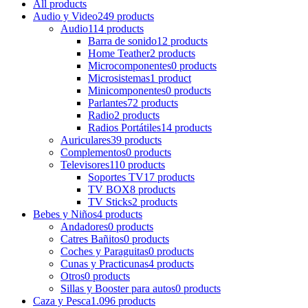
All
products
Audio y Video
249 products
Audio
114 products
Barra de sonido
12 products
Home Teather
2 products
Microcomponentes
0 products
Microsistemas
1 product
Minicomponentes
0 products
Parlantes
72 products
Radio
2 products
Radios Portátiles
14 products
Auriculares
39 products
Complementos
0 products
Televisores
110 products
Soportes TV
17 products
TV BOX
8 products
TV Sticks
2 products
Bebes y Niños
4 products
Andadores
0 products
Catres Bañitos
0 products
Coches y Paraguitas
0 products
Cunas y Practicunas
4 products
Otros
0 products
Sillas y Booster para autos
0 products
Caza y Pesca
1.096 products