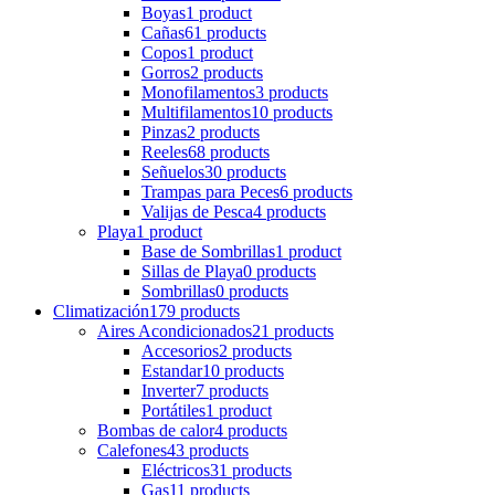
Boyas
1 product
Cañas
61 products
Copos
1 product
Gorros
2 products
Monofilamentos
3 products
Multifilamentos
10 products
Pinzas
2 products
Reeles
68 products
Señuelos
30 products
Trampas para Peces
6 products
Valijas de Pesca
4 products
Playa
1 product
Base de Sombrillas
1 product
Sillas de Playa
0 products
Sombrillas
0 products
Climatización
179 products
Aires Acondicionados
21 products
Accesorios
2 products
Estandar
10 products
Inverter
7 products
Portátiles
1 product
Bombas de calor
4 products
Calefones
43 products
Eléctricos
31 products
Gas
11 products