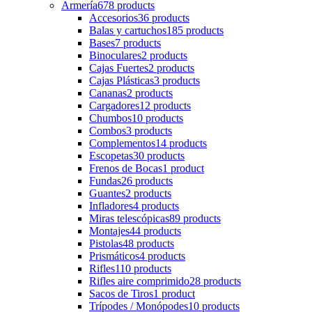
Armería
678 products
Accesorios
36 products
Balas y cartuchos
185 products
Bases
7 products
Binoculares
2 products
Cajas Fuertes
2 products
Cajas Plásticas
3 products
Cananas
2 products
Cargadores
12 products
Chumbos
10 products
Combos
3 products
Complementos
14 products
Escopetas
30 products
Frenos de Bocas
1 product
Fundas
26 products
Guantes
2 products
Infladores
4 products
Miras telescópicas
89 products
Montajes
44 products
Pistolas
48 products
Prismáticos
4 products
Rifles
110 products
Rifles aire comprimido
28 products
Sacos de Tiros
1 product
Trípodes / Monópodes
10 products