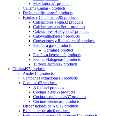
Mezcladoras
1 product
Calienta Camas
7 products
Deshumidificadores
9 products
Estufas y Calefactores
95 products
Calefactores a leña
32 products
Calefactores a pellet
11 products
Calefactores Halógenos
7 products
Caloventiladores
14 products
Convectores y Radiadores
18 products
Estufas a gas
8 products
Garrafas
1 product
Estufas a kerosene
2 products
Estufas Halógenas
4 products
Turbocalfactores
2 products
Cocina
497 products
Anafes
15 products
Campanas extractoras
18 products
Cocinas
102 products
A Leñas
4 products
Cocinas a gas
56 products
Cocinas combinadas
37 products
Cocinas eléctricas
5 products
Dispensadores de Agua
2 products
Extractores de aire
0 products
Heladeras / Freezers / Frigobares
143 products