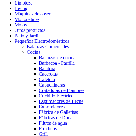
Limpieza
Living
Máquinas de coser
Monopatines
Motos
Otros productos
Patio y Jardín
Pequeños Electrodomésticos
Balanzas Comerciales
Cocina
Balanzas de cocina
Barbacoa - Parrilla
Batidora
Cacerolas
Cafetera
Capuchineras
Cortadoras de Fiambres
Cuchillo Eléctrico
Espumadores de Leche
Exprimidores
Fábrica de Galletitas
Fábricas de Donas
Filtros de agua
Freidoras
Grill