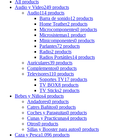
All
products
Audio y Video
249 products
Audio
114 products
Barra de sonido
12 products
Home Teather
2 products
Microcomponentes
0 products
Microsistemas
1 product
Minicomponentes
0 products
Parlantes
72 products
Radio
2 products
Radios Portátiles
14 products
Auriculares
39 products
Complementos
0 products
Televisores
110 products
Soportes TV
17 products
TV BOX
8 products
TV Sticks
2 products
Bebes y Niños
4 products
Andadores
0 products
Catres Bañitos
0 products
Coches y Paraguitas
0 products
Cunas y Practicunas
4 products
Otros
0 products
Sillas y Booster para autos
0 products
Caza y Pesca
1.096 products