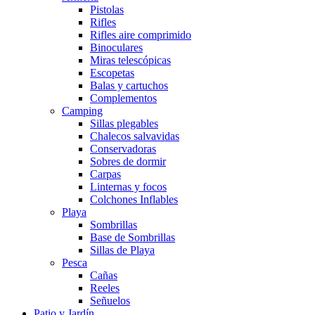
Pistolas
Rifles
Rifles aire comprimido
Binoculares
Miras telescópicas
Escopetas
Balas y cartuchos
Complementos
Camping
Sillas plegables
Chalecos salvavidas
Conservadoras
Sobres de dormir
Carpas
Linternas y focos
Colchones Inflables
Playa
Sombrillas
Base de Sombrillas
Sillas de Playa
Pesca
Cañas
Reeles
Señuelos
Patio y Jardín