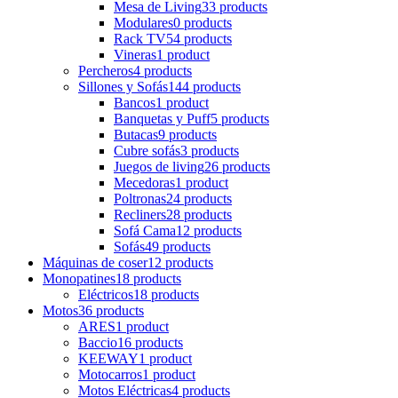
Mesa de Living
33 products
Modulares
0 products
Rack TV
54 products
Vineras
1 product
Percheros
4 products
Sillones y Sofás
144 products
Bancos
1 product
Banquetas y Puff
5 products
Butacas
9 products
Cubre sofás
3 products
Juegos de living
26 products
Mecedoras
1 product
Poltronas
24 products
Recliners
28 products
Sofá Cama
12 products
Sofás
49 products
Máquinas de coser
12 products
Monopatines
18 products
Eléctricos
18 products
Motos
36 products
ARES
1 product
Baccio
16 products
KEEWAY
1 product
Motocarros
1 product
Motos Eléctricas
4 products