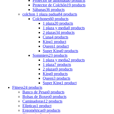
Protector de almohada
0 products
Protector de Colchón
19 products
Sábanas
36 products
colchon 1 plaza padua
84 products
Colchones
60 products
1 plaza
20 products
1 plaza y media
0 products
2 plazas
34 products
Cuna
4 products
King
1 product
Queen
1 product
Super King
0 products
Sommiers
23 products
1 plaza y media
2 products
1 plaza
7 products
2 plazas
9 products
King
0 products
Queen
3 products
Super King
1 product
Fitness
24 products
Banco de Pesas
0 products
Bolsas de Boxeo
0 products
Caminadoras
12 products
Elípticas
1 product
Ergométricas
9 products