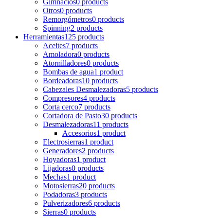
Gimnacios
0 products
Otros
0 products
Remorgómetros
0 products
Spinning
2 products
Herramientas
125 products
Aceites
7 products
Amoladora
0 products
Atornilladores
0 products
Bombas de agua
1 product
Bordeadoras
10 products
Cabezales Desmalezadoras
5 products
Compresores
4 products
Corta cerco
7 products
Cortadora de Pasto
30 products
Desmalezadoras
11 products
Accesorios
1 product
Electrosierras
1 product
Generadores
2 products
Hoyadoras
1 product
Lijadoras
0 products
Mechas
1 product
Motosierras
20 products
Podadoras
3 products
Pulverizadores
6 products
Sierras
0 products