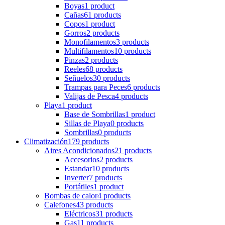
Boyas
1 product
Cañas
61 products
Copos
1 product
Gorros
2 products
Monofilamentos
3 products
Multifilamentos
10 products
Pinzas
2 products
Reeles
68 products
Señuelos
30 products
Trampas para Peces
6 products
Valijas de Pesca
4 products
Playa
1 product
Base de Sombrillas
1 product
Sillas de Playa
0 products
Sombrillas
0 products
Climatización
179 products
Aires Acondicionados
21 products
Accesorios
2 products
Estandar
10 products
Inverter
7 products
Portátiles
1 product
Bombas de calor
4 products
Calefones
43 products
Eléctricos
31 products
Gas
11 products