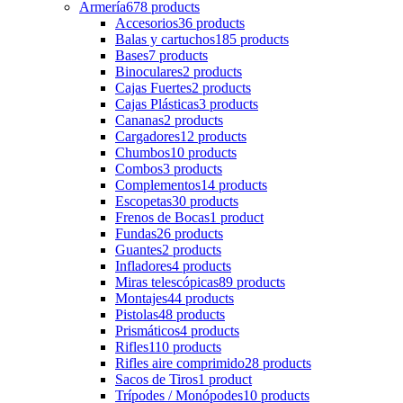
Armería
678 products
Accesorios
36 products
Balas y cartuchos
185 products
Bases
7 products
Binoculares
2 products
Cajas Fuertes
2 products
Cajas Plásticas
3 products
Cananas
2 products
Cargadores
12 products
Chumbos
10 products
Combos
3 products
Complementos
14 products
Escopetas
30 products
Frenos de Bocas
1 product
Fundas
26 products
Guantes
2 products
Infladores
4 products
Miras telescópicas
89 products
Montajes
44 products
Pistolas
48 products
Prismáticos
4 products
Rifles
110 products
Rifles aire comprimido
28 products
Sacos de Tiros
1 product
Trípodes / Monópodes
10 products