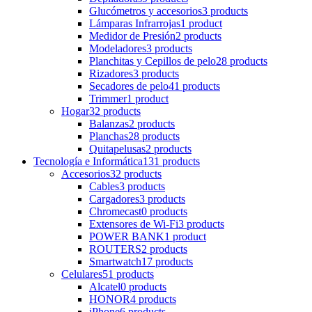
Glucómetros y accesorios
3 products
Lámparas Infrarrojas
1 product
Medidor de Presión
2 products
Modeladores
3 products
Planchitas y Cepillos de pelo
28 products
Rizadores
3 products
Secadores de pelo
41 products
Trimmer
1 product
Hogar
32 products
Balanzas
2 products
Planchas
28 products
Quitapelusas
2 products
Tecnología e Informática
131 products
Accesorios
32 products
Cables
3 products
Cargadores
3 products
Chromecast
0 products
Extensores de Wi-Fi
3 products
POWER BANK
1 product
ROUTERS
2 products
Smartwatch
17 products
Celulares
51 products
Alcatel
0 products
HONOR
4 products
iPhone
6 products