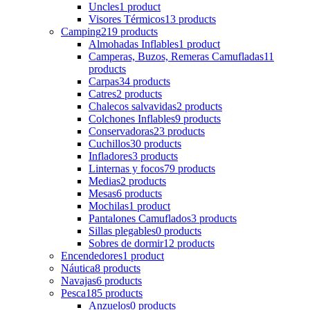
Uncles
1 product
Visores Térmicos
13 products
Camping
219 products
Almohadas Inflables
1 product
Camperas, Buzos, Remeras Camufladas
11
products
Carpas
34 products
Catres
2 products
Chalecos salvavidas
2 products
Colchones Inflables
9 products
Conservadoras
23 products
Cuchillos
30 products
Infladores
3 products
Linternas y focos
79 products
Medias
2 products
Mesas
6 products
Mochilas
1 product
Pantalones Camuflados
3 products
Sillas plegables
0 products
Sobres de dormir
12 products
Encendedores
1 product
Náutica
8 products
Navajas
6 products
Pesca
185 products
Anzuelos
0 products