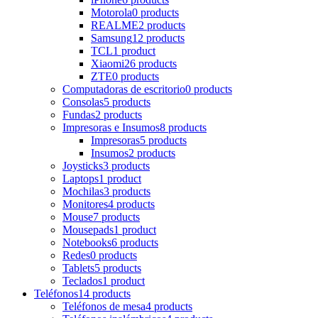
Motorola
0 products
REALME
2 products
Samsung
12 products
TCL
1 product
Xiaomi
26 products
ZTE
0 products
Computadoras de escritorio
0 products
Consolas
5 products
Fundas
2 products
Impresoras e Insumos
8 products
Impresoras
5 products
Insumos
2 products
Joysticks
3 products
Laptops
1 product
Mochilas
3 products
Monitores
4 products
Mouse
7 products
Mousepads
1 product
Notebooks
6 products
Redes
0 products
Tablets
5 products
Teclados
1 product
Teléfonos
14 products
Teléfonos de mesa
4 products