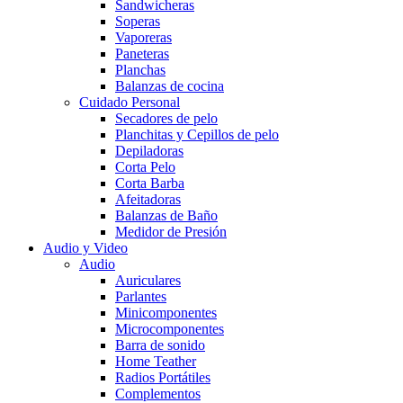
Sandwicheras
Soperas
Vaporeras
Paneteras
Planchas
Balanzas de cocina
Cuidado Personal
Secadores de pelo
Planchitas y Cepillos de pelo
Depiladoras
Corta Pelo
Corta Barba
Afeitadoras
Balanzas de Baño
Medidor de Presión
Audio y Video
Audio
Auriculares
Parlantes
Minicomponentes
Microcomponentes
Barra de sonido
Home Teather
Radios Portátiles
Complementos