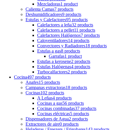
Mezcladoras
1 product
Calienta Camas
7 products
Deshumidificadores
9 products
Estufas y Calefactores
95 products
Calefactores a leña
32 products
Calefactores a pellet
11 products
Calefactores Halógenos
7 products
Caloventiladores
14 products
Convectores y Radiadores
18 products
Estufas a gas
8 products
Garrafas
1 product
Estufas a kerosene
2 products
Estufas Halógenas
4 products
Turbocalfactores
2 products
Cocina
497 products
Anafes
15 products
Campanas extractoras
18 products
Cocinas
102 products
A Leñas
4 products
Cocinas a gas
56 products
Cocinas combinadas
37 products
Cocinas eléctricas
5 products
Dispensadores de Agua
2 products
Extractores de aire
0 products
Heladeras / Freezers / Frigobares
143 products