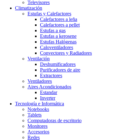
Televisores
Climatización
Estufas y Calefactores
Calefactores a leña
Calefactores a pellet
Estufas a gas
Estufas a kerosene
Estufas Halógenas
Caloventiladores
Convectores y Radiadores
Ventilación
Deshumificadores
Purificadores de aire
Extractores
Ventiladores
Aires Acondicionados
Estandar
Inverter
Tecnología e Informática
Notebooks
Tablets
Computadoras de escritorio
Monitores
Accesorios
Redes