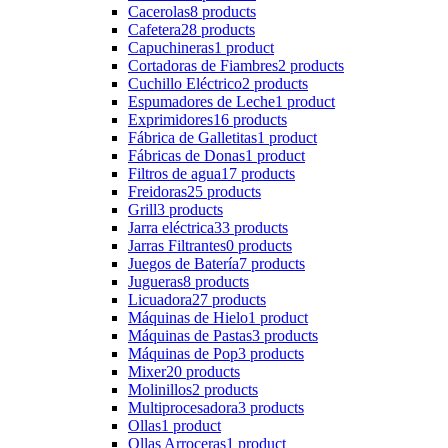
Cacerolas
8 products
Cafetera
28 products
Capuchineras
1 product
Cortadoras de Fiambres
2 products
Cuchillo Eléctrico
2 products
Espumadores de Leche
1 product
Exprimidores
16 products
Fábrica de Galletitas
1 product
Fábricas de Donas
1 product
Filtros de agua
17 products
Freidoras
25 products
Grill
3 products
Jarra eléctrica
33 products
Jarras Filtrantes
0 products
Juegos de Batería
7 products
Jugueras
8 products
Licuadora
27 products
Máquinas de Hielo
1 product
Máquinas de Pastas
3 products
Máquinas de Pop
3 products
Mixer
20 products
Molinillos
2 products
Multiprocesadora
3 products
Ollas
1 product
Ollas Arroceras
1 product