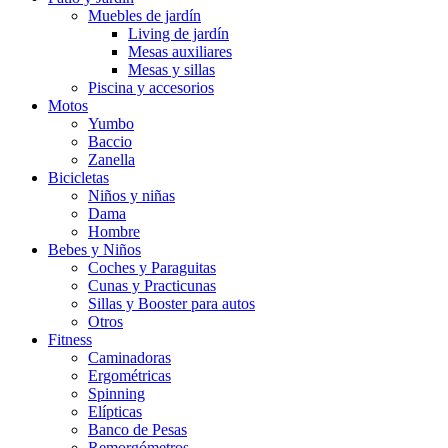
Muebles de jardín
Living de jardín
Mesas auxiliares
Mesas y sillas
Piscina y accesorios
Motos
Yumbo
Baccio
Zanella
Bicicletas
Niños y niñas
Dama
Hombre
Bebes y Niños
Coches y Paraguitas
Cunas y Practicunas
Sillas y Booster para autos
Otros
Fitness
Caminadoras
Ergométricas
Spinning
Elípticas
Banco de Pesas
Remorgómetros