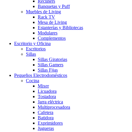
Recliners
Banquetas y Puff
Muebles de Living
Rack TV
Mesa de Living
Estanterías y Bibliotecas
Modulares
Complementos
Escritorio y Oficina
Escritorios
Sillas
Sillas Giratorias
Sillas Gamers
Sillas Fijas
Pequeños Electrodomésticos
Cocina
Mixer
Licuadora
Tostadora
Jarra eléctrica
Multiprocesadora
Cafetera
Batidora
Exprimidores
Jugueras