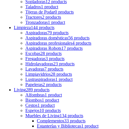
Sopladoras
12 products
Taladros
1 product
Tijeras de Podar
0 products
Tractores
2 products
Tronzadoras
1 product
Limpieza
144 products
Aspiradoras
79 products
Aspiradoras domésticas
56 products
Aspiradoras profesionales
4 products
Aspiradoras Robots
17 products
Escobas
28 products
Fregadoras
3 products
Hidrolavadoras
23 products
Lavadoras
7 products
Limpiavidrios
28 products
Lustraspiradoras
1 product
Papeleras
2 products
Living
289 products
Alfombras
1 product
Biombos
1 product
Cestos
1 product
Espejos
10 products
Muebles de Living
134 products
Complementos
33 products
Estanterías y Bibliotecas
1 product