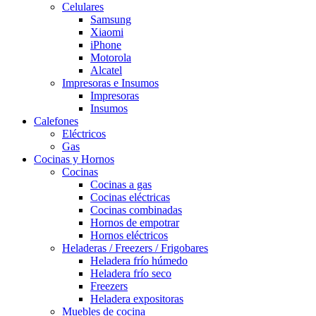
Celulares
Samsung
Xiaomi
iPhone
Motorola
Alcatel
Impresoras e Insumos
Impresoras
Insumos
Calefones
Eléctricos
Gas
Cocinas y Hornos
Cocinas
Cocinas a gas
Cocinas eléctricas
Cocinas combinadas
Hornos de empotrar
Hornos eléctricos
Heladeras / Freezers / Frigobares
Heladera frío húmedo
Heladera frío seco
Freezers
Heladera expositoras
Muebles de cocina