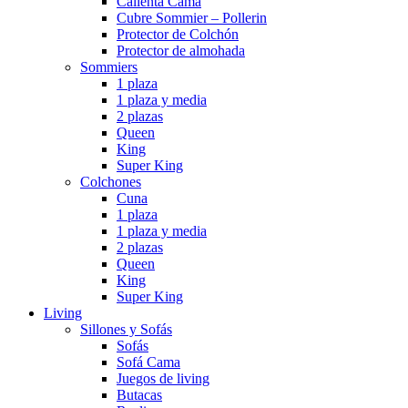
Calienta Cama
Cubre Sommier – Pollerin
Protector de Colchón
Protector de almohada
Sommiers
1 plaza
1 plaza y media
2 plazas
Queen
King
Super King
Colchones
Cuna
1 plaza
1 plaza y media
2 plazas
Queen
King
Super King
Living
Sillones y Sofás
Sofás
Sofá Cama
Juegos de living
Butacas