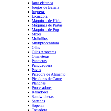
Jarra eléctrica
Juegos de Batería
Jugueras
Licuadora
Máquinas de Hielo
Máquinas de Pastas
Máquinas de Pop
Mixer
Molinillos
Multiprocesadora
Ollas
Ollas Arroceras
Omeleteras
Paneteras
Panquequera
Pavas
Picadora de Alimento
Picadoras de Carne
Planchas
Procesadores
Ralladores
Sandwicheras
Sartenes
Soperas
Tostadora