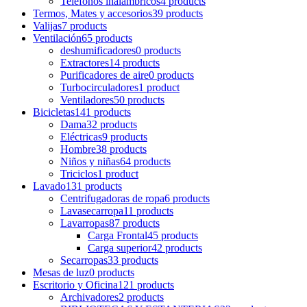
Teléfonos inalámbricos
4 products
Termos, Mates y accesorios
39 products
Valijas
7 products
Ventilación
65 products
deshumificadores
0 products
Extractores
14 products
Purificadores de aire
0 products
Turbocirculadores
1 product
Ventiladores
50 products
Bicicletas
141 products
Dama
32 products
Eléctricas
9 products
Hombre
38 products
Niños y niñas
64 products
Triciclos
1 product
Lavado
131 products
Centrifugadoras de ropa
6 products
Lavasecarropa
11 products
Lavarropas
87 products
Carga Frontal
45 products
Carga superior
42 products
Secarropas
33 products
Mesas de luz
0 products
Escritorio y Oficina
121 products
Archivadores
2 products