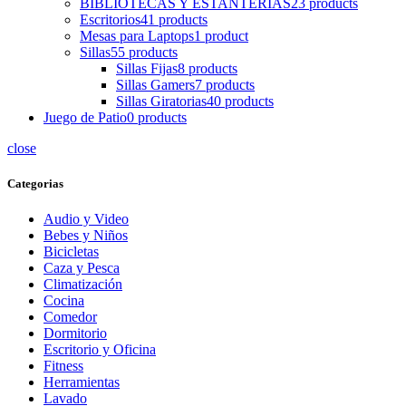
BIBLIOTECAS Y ESTANTERIAS
23 products
Escritorios
41 products
Mesas para Laptops
1 product
Sillas
55 products
Sillas Fijas
8 products
Sillas Gamers
7 products
Sillas Giratorias
40 products
Juego de Patio
0 products
close
Categorias
Audio y Video
Bebes y Niños
Bicicletas
Caza y Pesca
Climatización
Cocina
Comedor
Dormitorio
Escritorio y Oficina
Fitness
Herramientas
Lavado