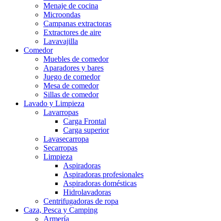
Menaje de cocina
Microondas
Campanas extractoras
Extractores de aire
Lavavajilla
Comedor
Muebles de comedor
Aparadores y bares
Juego de comedor
Mesa de comedor
Sillas de comedor
Lavado y Limpieza
Lavarropas
Carga Frontal
Carga superior
Lavasecarropa
Secarropas
Limpieza
Aspiradoras
Aspiradoras profesionales
Aspiradoras domésticas
Hidrolavadoras
Centrifugadoras de ropa
Caza, Pesca y Camping
Armería