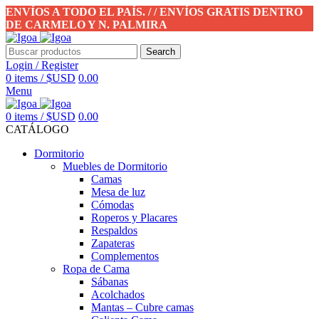
ENVÍOS A TODO EL PAÍS. / / ENVÍOS GRATIS DENTRO
DE CARMELO Y N. PALMIRA
Search
Login / Register
0
items
/
$USD
0.00
Menu
0
items
/
$USD
0.00
CATÁLOGO
Dormitorio
Muebles de Dormitorio
Camas
Mesa de luz
Cómodas
Roperos y Placares
Respaldos
Zapateras
Complementos
Ropa de Cama
Sábanas
Acolchados
Mantas – Cubre camas