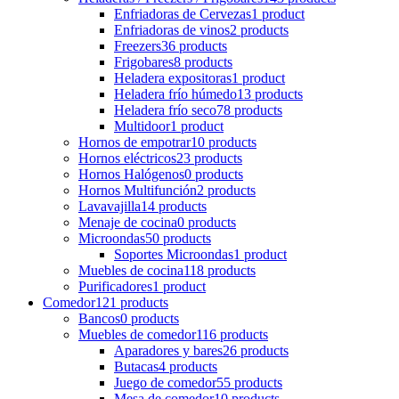
Enfriadoras de Cervezas
1 product
Enfriadoras de vinos
2 products
Freezers
36 products
Frigobares
8 products
Heladera expositoras
1 product
Heladera frío húmedo
13 products
Heladera frío seco
78 products
Multidoor
1 product
Hornos de empotrar
10 products
Hornos eléctricos
23 products
Hornos Halógenos
0 products
Hornos Multifunción
2 products
Lavavajilla
14 products
Menaje de cocina
0 products
Microondas
50 products
Soportes Microondas
1 product
Muebles de cocina
118 products
Purificadores
1 product
Comedor
121 products
Bancos
0 products
Muebles de comedor
116 products
Aparadores y bares
26 products
Butacas
4 products
Juego de comedor
55 products
Mesa de comedor
10 products