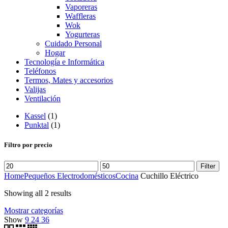
Vaporeras
Waffleras
Wok
Yogurteras
Cuidado Personal
Hogar
Tecnología e Informática
Teléfonos
Termos, Mates y accesorios
Valijas
Ventilación
Kassel
(1)
Punktal
(1)
Filtro por precio
Filter
Home
Pequeños Electrodomésticos
Cocina
Cuchillo Eléctrico
Showing all 2 results
Mostrar categorías
Show
9
24
36