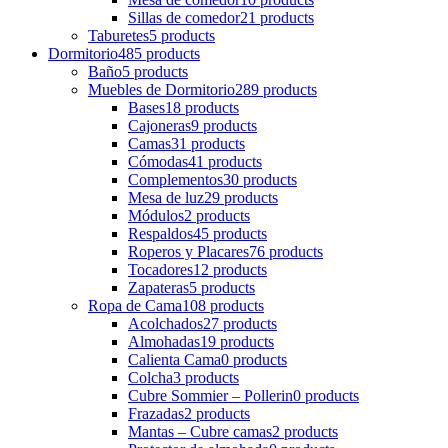
Sillas de comedor
21 products
Taburetes
5 products
Dormitorio
485 products
Baño
5 products
Muebles de Dormitorio
289 products
Bases
18 products
Cajoneras
9 products
Camas
31 products
Cómodas
41 products
Complementos
30 products
Mesa de luz
29 products
Módulos
2 products
Respaldos
45 products
Roperos y Placares
76 products
Tocadores
12 products
Zapateras
5 products
Ropa de Cama
108 products
Acolchados
27 products
Almohadas
19 products
Calienta Cama
0 products
Colcha
3 products
Cubre Sommier – Pollerin
0 products
Frazadas
2 products
Mantas – Cubre camas
2 products