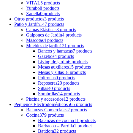
VITAL
5 products
Yumbo
8 products
Zanella
0 products
Otros productos
3 products
Patio y Jardín
147 products
Camas Elásticas
3 products
Galpones de Jardín
4 products
Mascotas
4 products
Muebles de jardín
121 products
Bancos y hamacas
7 products
Gazebos
4 products
Living de jardín
6 products
Mesas auxiliares
15 products
Mesas y sillas
18 products
Poltronas
0 products
Reposeras
20 products
Sillas
40 products
Sombrillas
14 products
Piscina y accesorios
12 products
Pequeños Electrodomésticos
565 products
Balanzas Comerciales
2 products
Cocina
379 products
Balanzas de cocina
11 products
Barbacoa – Parrilla
1 product
Batidora
32 products