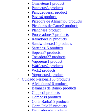
Omeleteras
1 product
Paneteras
3 products
Panquequera
1 product
Pavas
4 products
Picadora de Alimento
6 products
Picadoras de Carne
2 products
Planchas
1 product
Procesadores
7 products
Ralladores
29 products
Sandwicheras
15 products
Sartenes
15 products
Soperas
7 products
Tostadora
27 products
Vaporeras
1 product
Waffleras
2 products
Wok
2 products
Yogurteras
1 product
Cuidado Personal
153 products
Afeitadoras
16 products
Balanzas de Baño
5 products
Clipper
2 products
Combos
8 products
Corta Barba
15 products
Corta Pelo
25 products
Depiladoras
9 products